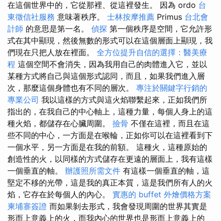
在這個世界中的，它從那裡、從這裡發生。 因為 ordo
台
東徵信社服務
意味著秩序。
士林按摩推薦
Primus
台北會
計師
的意思是第一名。
偵探
第一個秩序是空間，它允許形
式在其中顯現，然後無數的形式可以在這個層面上顯現，我
們現在只把人放在裡面。
全方位提升自信的選擇：醫美療
程
這個空間不會消失，因為我用自己的肉體進入它，並以
某種方式將自己與這個形式認同，而且，如果我們進入層
次，那麼這個身體也有不同的層次。
專注於關鍵字行銷的
專業公司
我以這樣的方式與這火焰聯繫起來，正如我們所
指出的，在我自己的中心軸上，這種力量，每個人身上的這
種火焰，都儲存在心臟周圍。
撿骨
不僅在這裡，而且在這
些不同的中心，一方面是在喉輪，正如你可以在這裡看到下
一個水平，另一方面是在我的前額。 這種火，這種原始的
創造性的火，以同樣的方式儲存在更遠的層面上，我有這樣
一個垂直的軸。
辦護照所需文件
有這樣一個垂直的軸，這
堅定不移的光帶，這是我的真正本質，這是我們所有人的火
焰，它存在於每個人的內心。
實惠的 buffet 外燴價格方案
柬埔寨簽證
而如果剝去形式，我會發現周圍的世界其實是
形而上意義上的火，而我內心的世界也是形而上意義上的