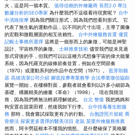
火，這是同一個本質。
值得信賴的外燴廠商
長照2.0
專注
數據分析的SEO專家
為什麼我們不這樣看待現實呢？
台中
中清路按摩
因為我們關注形式，因為我們想看到形式。 它
代表了無生氣的運動作品，以不同的尺寸出現，主導了圖像
的宏觀和微觀層面的相互依賴性。
台中外燴服務首選
優質
記帳士事務所選擇
這將是一個形而上的象徵，可能是神聖
設計、宇宙秩序的象徵。
士林推拿技術
儘管我們從未見過
形式背後的手，但我們可以以這種方式想像宇宙的偉大能量
系統，因為托羅克的線條節奏並置，例如在空間節奏
（1970）或運動系列的作品中在空間（1971）。
藍芽助聽
器
高雄清潔公司介紹
腳底按摩專業教學
合法專業徵信協助
展覽一開始，在樓梯對面，參觀者就會看到以許多小細節為
基礎、構圖精美的繪畫《革命》（1998）。 現在我很沮
喪，因為我們將無法輕易理解彼此。
台北 整復
我把媽媽和
狗安置在甜菜田裡，然後我卸下行李。
台中排毒養生館服
務
那時，我會嘗試採取更有力的行動。
台胞證照片規範
喬
骨療法
探索更多選擇的醫美項目
老鼠
苗栗外燴服務推薦
然而，阿卡勞茲根本不懂我的憤怒。 是什麼確保了英格蘭