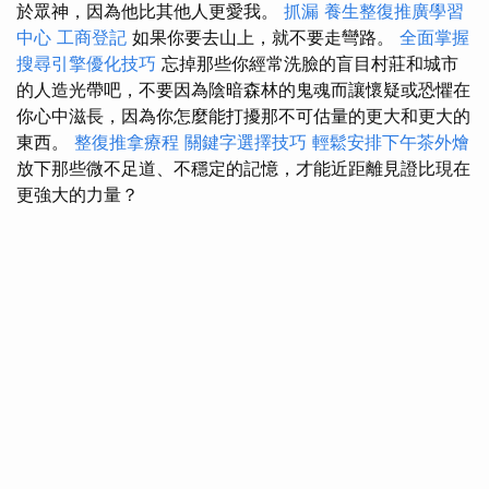
於眾神，因為他比其他人更愛我。
抓漏
養生整復推廣學習
中心
工商登記
如果你要去山上，就不要走彎路。
全面掌握
搜尋引擎優化技巧
忘掉那些你經常洗臉的盲目村莊和城市
的人造光帶吧，不要因為陰暗森林的鬼魂而讓懷疑或恐懼在
你心中滋長，因為你怎麼能打擾那不可估量的更大和更大的
東西。
整復推拿療程
關鍵字選擇技巧
輕鬆安排下午茶外燴
放下那些微不足道、不穩定的記憶，才能近距離見證比現在
更強大的力量？