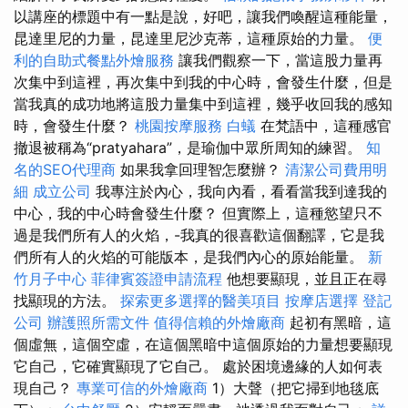
以講座的標題中有一點是說，好吧，讓我們喚醒這種能量，
昆達里尼的力量，昆達里尼沙克蒂，這種原始的力量。
便
利的自助式餐點外燴服務
讓我們觀察一下，當這股力量再
次集中到這裡，再次集中到我的中心時，會發生什麼，但是
當我真的成功地將這股力量集中到這裡，幾乎收回我的感知
時，會發生什麼？
桃園按摩服務
白蟻
在梵語中，這種感官
撤退被稱為“pratyahara”，是瑜伽中眾所周知的練習。
知
名的SEO代理商
如果我拿回理智怎麼辦？
清潔公司費用明
細
成立公司
我專注於內心，我向內看，看看當我到達我的
中心，我的中心時會發生什麼？ 但實際上，這種慾望只不
過是我們所有人的火焰，-我真的很喜歡這個翻譯，它是我
們所有人的火焰的可能版本，是我們內心的原始能量。
新
竹月子中心
菲律賓簽證申請流程
他想要顯現，並且正在尋
找顯現的方法。
探索更多選擇的醫美項目
按摩店選擇
登記
公司
辦護照所需文件
值得信賴的外燴廠商
起初有黑暗，這
個虛無，這個空虛，在這個黑暗中這個原始的力量想要顯現
它自己，它確實顯現了它自己。 處於困境邊緣的人如何表
現自己？
專業可信的外燴廠商
1）大聲（把它掃到地毯底