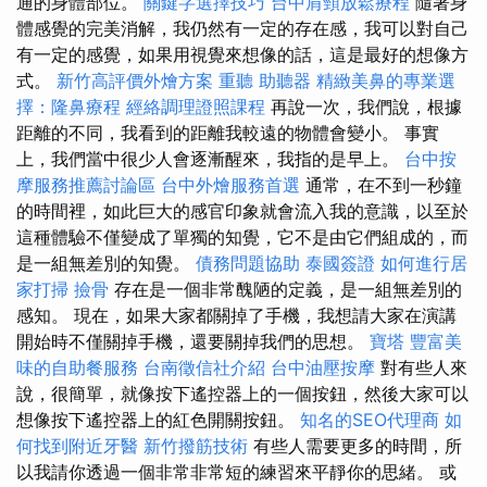
通的身體部位。
關鍵字選擇技巧
台中肩頸放鬆療程
隨著身
體感覺的完美消解，我仍然有一定的存在感，我可以對自己
有一定的感覺，如果用視覺來想像的話，這是最好的想像方
式。
新竹高評價外燴方案
重聽 助聽器
精緻美鼻的專業選
擇：隆鼻療程
經絡調理證照課程
再說一次，我們說，根據
距離的不同，我看到的距離我較遠的物體會變小。 事實
上，我們當中很少人會逐漸醒來，我指的是早上。
台中按
摩服務推薦討論區
台中外燴服務首選
通常，在不到一秒鐘
的時間裡，如此巨大的感官印象就會流入我的意識，以至於
這種體驗不僅變成了單獨的知覺，它不是由它們組成的，而
是一組無差別的知覺。
債務問題協助
泰國簽證
如何進行居
家打掃
撿骨
存在是一個非常醜陋的定義，是一組無差別的
感知。 現在，如果大家都關掉了手機，我想請大家在演講
開始時不僅關掉手機，還要關掉我們的思想。
寶塔
豐富美
味的自助餐服務
台南徵信社介紹
台中油壓按摩
對有些人來
說，很簡單，就像按下遙控器上的一個按鈕，然後大家可以
想像按下遙控器上的紅色開關按鈕。
知名的SEO代理商
如
何找到附近牙醫
新竹撥筋技術
有些人需要更多的時間，所
以我請你透過一個非常非常短的練習來平靜你的思緒。 或