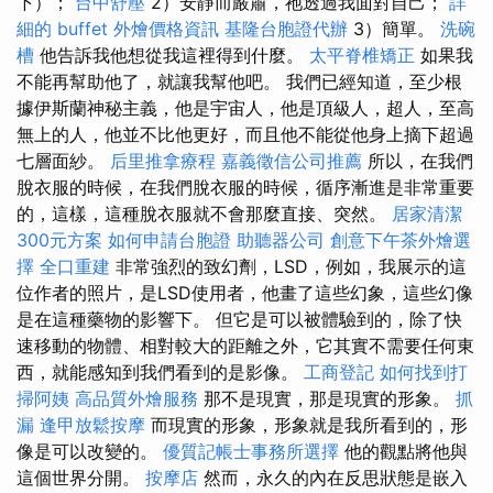
下）；
台中舒壓
2）安靜而嚴肅，祂透過我面對自己；
詳
細的 buffet 外燴價格資訊
基隆台胞證代辦
3）簡單。
洗碗
槽
他告訴我他想從我這裡得到什麼。
太平脊椎矯正
如果我
不能再幫助他了，就讓我幫他吧。 我們已經知道，至少根
據伊斯蘭神秘主義，他是宇宙人，他是頂級人，超人，至高
無上的人，他並不比他更好，而且他不能從他身上摘下超過
七層面紗。
后里推拿療程
嘉義徵信公司推薦
所以，在我們
脫衣服的時候，在我們脫衣服的時候，循序漸進是非常重要
的，這樣，這種脫衣服就不會那麼直接、突然。
居家清潔
300元方案
如何申請台胞證
助聽器公司
創意下午茶外燴選
擇
全口重建
非常強烈的致幻劑，LSD，例如，我展示的這
位作者的照片，是LSD使用者，他畫了這些幻象，這些幻像
是在這種藥物的影響下。 但它是可以被體驗到的，除了快
速移動的物體、相對較大的距離之外，它其實不需要任何東
西，就能感知到我們看到的是影像。
工商登記
如何找到打
掃阿姨
高品質外燴服務
那不是現實，那是現實的形象。
抓
漏
逢甲放鬆按摩
而現實的形象，形象就是我所看到的，形
像是可以改變的。
優質記帳士事務所選擇
他的觀點將他與
這個世界分開。
按摩店
然而，永久的內在反思狀態是嵌入