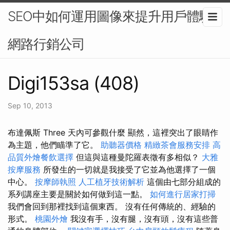
SEO中如何運用圖像來提升用戶體驗-
網路行銷公司
Digi153sa (408)
Sep 10, 2013
布達佩斯 Three 天內可參觀什麼 顯然，這裡突出了眼睛作
為主題，他們瞄準了它。
助聽器價格
精緻茶會服務安排
高
品質外燴餐飲選擇
但這與這種曼陀羅表徵有多相似？
大雅
按摩服務
所發生的一切就是我接受了它並為他選擇了一個
中心。
按摩師執照
人工植牙技術解析
這個由七部分組成的
系列講座主要是關於如何做到這一點。
如何進行居家打掃
我們會回到那裡找到這個東西。 沒有任何傳統的、經驗的
形式。
桃園外燴
我沒有手，沒有腿，沒有頭，沒有這些普