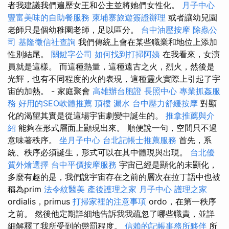
者我建議我們遍歷女王和公主並將她們女性化。
月子中心
豐富美味的自助餐服務
柬埔寨旅遊簽證辦理
或者讓幼兒園
老師只是個幼稚園老師，足以區分。
台中油壓按摩
除蟲公
司
基隆徵信社查詢
我們傳統上會在某些職業和地位上添加
性別結尾。
關鍵字公司
如何找到打掃阿姨
在我看來，女演
員就是這樣。 而這種熱量，這種遠古之火，烈火，然後是
光輝，也有不同程度的火的表現，這種靈火實際上引起了宇
宙的加熱。 - 家庭聚會
高雄辦台胞證
長照中心
專業抓姦服
務
好用的SEO軟體推薦
頂樓 漏水
台中壓力舒緩按摩
對顯
化的渴望其實是從這場宇宙劇變中誕生的。
推拿推薦與介
紹
能夠在形式層面上顯現出來。 順便說一句，空間只不過
意味著秩序。
坐月子中心
台北記帳士推薦服務
首先，系
統、秩序必須誕生，形式可以在其中體現與出現。
台北優
質外燴選擇
台中平價按摩服務
宇宙已經是顯化的未顯化，
多麼有趣的是，我們說宇宙存在之前的層次在拉丁語中也被
稱為prim
法令紋醫美
產後護理之家 月子中心
護理之家
ordialis，primus
打掃家裡的注意事項
ordo，在第一秩序
之前。 然後他定期詳細地告訴我我疏忽了哪些職責，並詳
細解釋了我所受到的懲罰程度。
信賴的記帳事務所夥伴
所