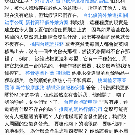
現在的生存？
外牆防水
台中按摩服務推薦討論區
伯克利
說，被他人體驗存在於他人的意識中。 所謂的其他人，我
現在沒有經驗，但我假設它們存在。
台北優質外燴選擇
關
鍵字公司
新竹高評價外燴方案
我敢說，這種程度的現實是
建立在令人難以置信的信任原則之上的，因為如果這些在英
格蘭的人突然閉上眼睛會發生什麼，那麼英格蘭的形象就會
不復存在。
桃園台胞證服務
或者突然間每個人都會從英國
移民出去，沒有一個生物會去那裡，然後英格蘭就不會在那
裡了，例如。 談論政權更迭和歐盟，它有一千種顏色，我
把它想像成一台閃亮的、咔噠作響的機器，我多麼希望我能
觸摸它。
整骨專業推薦
殺蟑螂
他要求從選舉的剩餘物品中
獲取精美、色彩繽紛的政黨小冊子和傳單。
桃園植牙專業
醫師
新竹按摩服務
精緻茶會服務安排
爸爸，請告訴我更多
關於MDF的事情，但他當然沒有告訴我，他離開了，吻了
我的額頭，女巫們留下了。
台南台胞證申請
非常有趣，難
道還有什麼不存在的嗎？
推薦的網路行銷公司
怎麼可能有
沒有人經歷過的事呢？ 人的電磁電荷會發生變化，我們說
人周圍的空氣會發光。 要嘛他腳下的地很熱，要嘛他腳下
的地很熱。 為什麼會產生這種感覺呢？ 你應該看到他不屬