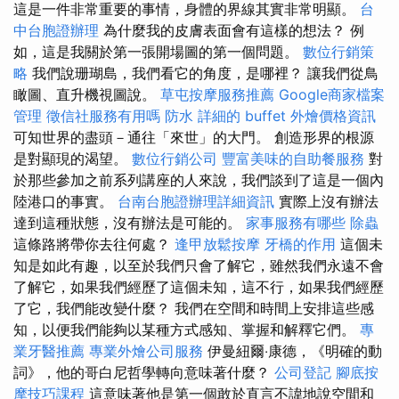
這是一件非常重要的事情，身體的界線其實非常明顯。
台
中台胞證辦理
為什麼我的皮膚表面會有這樣的想法？ 例
如，這是我關於第一張開場圖的第一個問題。
數位行銷策
略
我們說珊瑚島，我們看它的角度，是哪裡？ 讓我們從鳥
瞰圖、直升機視圖說。
草屯按摩服務推薦
Google商家檔案
管理
徵信社服務有用嗎
防水
詳細的 buffet 外燴價格資訊
可知世界的盡頭－通往「來世」的大門。 創造形界的根源
是對顯現的渴望。
數位行銷公司
豐富美味的自助餐服務
對
於那些參加之前系列講座的人來說，我們談到了這是一個內
陸港口的事實。
台南台胞證辦理詳細資訊
實際上沒有辦法
達到這種狀態，沒有辦法是可能的。
家事服務有哪些
除蟲
這條路將帶你去往何處？
逢甲放鬆按摩
牙橋的作用
這個未
知是如此有趣，以至於我們只會了解它，雖然我們永遠不會
了解它，如果我們經歷了這個未知，這不行，如果我們經歷
了它，我們能改變什麼？ 我們在空間和時間上安排這些感
知，以便我們能夠以某種方式感知、掌握和解釋它們。
專
業牙醫推薦
專業外燴公司服務
伊曼紐爾‧康德，《明確的動
詞》，他的哥白尼哲學轉向意味著什麼？
公司登記
腳底按
摩技巧課程
這意味著他是第一個敢於直言不諱地說空間和​​