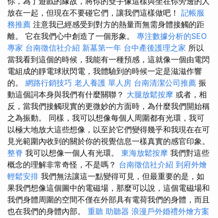
你，為了遊戲的緣故，將你的雙手像這樣與坐在你旁邊的人
放在一起，但現在不要碰它們，讓我們這樣做吧！
記帳服
務推薦
注意我已經感受到對方的熱量而無需身體接觸的距
離。 它在我們心中創造了一個形象。
專注數據分析的SEO
專家
台南徵信社介紹
新墓第一年
台中產後護理之家
所以
當我看到這個的時候，我能有一種預感，這就像一個由電閃
電組成的靜電球狀閃電，我體驗到的時候一定是滋滋作響
的。
網路行銷技巧
老人養護 單人房
台南清潔公司推薦
振
動這個詞本身與我們有什麼關聯？
大腿放鬆按摩
或者，相
反，當我們接觸現實的更微妙的方面時，為什麼我們開始稱
之為振動。 同樣，我可以想像每個人周圍都有光環，我可
以極大地放大這些想像，以至於它們變得幾乎和我現在在可
見光範圍內收到的關於你的視覺信息一樣真實的感官印象。
整脊
我可以想像一個人有光環。
東海放鬆按摩
我們對這些
概念的理解非常奇怪，不是嗎？
台南徵信社介紹
到府外燴
輕鬆安排
我們無法讓這一點變得可見，但最重要的是，如
果我們想像這個圖中的電磁場，那麼可以說，這個電磁場和
我們身體周圍的空間不僅在外部具有電荷我們的身體，而且
也在我們的身體內部。
重聽 助聽器
浪漫戶外婚禮外燴方案