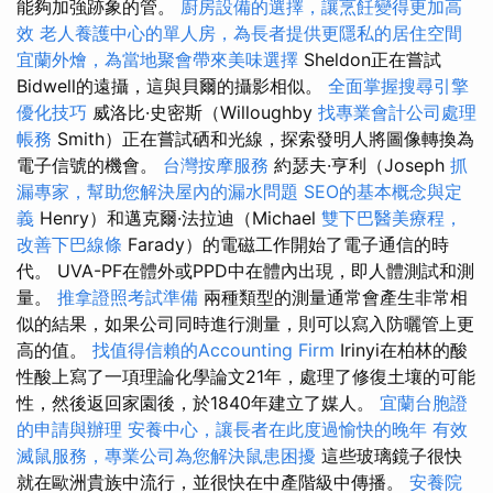
能夠加強跡象的管。
廚房設備的選擇，讓烹飪變得更加高
效
老人養護中心的單人房，為長者提供更隱私的居住空間
宜蘭外燴，為當地聚會帶來美味選擇
Sheldon正在嘗試
Bidwell的遠攝，這與貝爾的攝影相似。
全面掌握搜尋引擎
優化技巧
威洛比·史密斯（Willoughby
找專業會計公司處理
帳務
Smith）正在嘗試硒和光線，探索發明人將圖像轉換為
電子信號的機會。
台灣按摩服務
約瑟夫·亨利（Joseph
抓
漏專家，幫助您解決屋內的漏水問題
SEO的基本概念與定
義
Henry）和邁克爾·法拉迪（Michael
雙下巴醫美療程，
改善下巴線條
Farady）的電磁工作開始了電子通信的時
代。 UVA-PF在體外或PPD中在體內出現，即​​人體測試和測
量。
推拿證照考試準備
兩種類型的測量通常會產生非常相
似的結果，如果公司同時進行測量，則可以寫入防曬管上更
高的值。
找值得信賴的Accounting Firm
Irinyi在柏林的酸
性酸上寫了一項理論化學論文21年，處理了修復土壤的可能
性，然後返回家園後，於1840年建立了媒人。
宜蘭台胞證
的申請與辦理
安養中心，讓長者在此度過愉快的晚年
有效
滅鼠服務，專業公司為您解決鼠患困擾
這些玻璃鏡子很快
就在歐洲貴族中流行，並很快在中產階級中傳播。
安養院