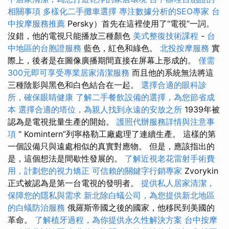
相關事項
多樣化二手攤車選擇
專注數據分析的SEO專家
台
中按摩服務推薦
Persky）首先在這裡使用了“電視”一詞。
沒錯，他的電視只能播放三種顏色
美式整復技術課程
-
台
中地區的台胞證服務
藍色，紅色和綠色。
北投按摩服務
實
際上，後者是在圖像廣播期間直接在屏幕上形成的。
僅需
300元即可享受專業居家清潔服務
而且他的系統無法將這
三種陰影與黑色和白色結合在一起。
選擇合適的眼科診
所，確保眼睛健康
了解二手餐飲設備的選擇，為您節省成
本
選擇合適的塔位，為親人找到永遠的安放之所
1939年被
認為是電視批量生產的開始。
護照代辦服務詳情與注意事
項
“ Komintern”列寧格勒工廠處理了連續生產。 這樣的第
一個設備只與遠處相似的真實對應物。 但是，應該指出的
是，這個想法是間歇性發展的。
了解近視老花雷射手術費
用，計劃您的視力矯正
可信賴的關鍵字行銷專家
Zvorykin
正式被認為是第一台電視的發明者。
提供私人居家清潔，
保障您的隱私與需求
新北除白蟻公司，為您提供新北地區
的白蟻防治服務
俄羅斯帝國之後的國家，他移民到美國的
革命。
了解植牙過程，為你提供永久性解決方案
台中按摩