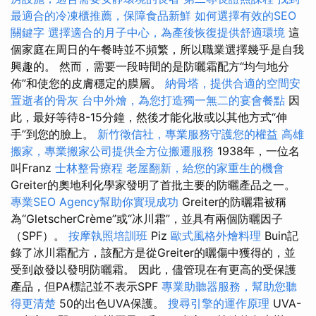
最適合的冷凍櫃推薦，保障食品新鮮
如何選擇有效的SEO
關鍵字
選擇適合的月子中心，為產後恢復提供舒適環境
這
個家庭在周日的午餐時並不頻繁，所以職業選擇幾乎是自我
興趣的。 然而，需要一段時間的是防曬霜配方“均勻地分
佈”和使您的皮膚穩定的膜層。
納骨塔，提供合適的空間安
置逝者的骨灰
台中外燴，為您打造獨一無二的宴會餐點
因
此，最好等待8-15分鐘，然後才能化妝或以其他方式“伸
手”到您的臉上。
新竹徵信社，專業服務守護您的權益
高雄
搬家，專業搬家公司提供全方位搬遷服務
1938年，一位名
叫Franz
士林整骨療程
老屋翻新，給您的家重生的機會
Greiter的奧地利化學家發明了首批主要的防曬產品之一。
專業SEO Agency幫助你實現成功
Greiter的防曬霜被稱
為“GletscherCrème”或“冰川霜”，並具有兩個防曬因子
（SPF）。
按摩執照培訓班
Piz
歐式風格外燴料理
Buin記
錄了冰川霜配方，該配方是從Greiter的曬傷中獲得的，並
受到啟發以發明防曬霜。 因此，儘管現在有更高的受保護
產品，但PA標記並不表示SPF
專業助聽器服務，幫助您聽
得更清楚
50的出色UVA保護。
搜尋引擎的運作原理
UVA-