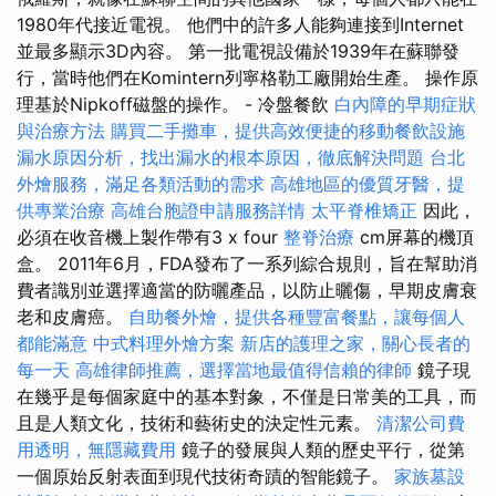
1980年代接近電視。 他們中的許多人能夠連接到Internet
並最多顯示3D內容。 第一批電視設備於1939年在蘇聯發
行，當時他們在Komintern列寧格勒工廠開始生產。 操作原
理基於Nipkoff磁盤的操作。 - 冷盤餐飲
白內障的早期症狀
與治療方法
購買二手攤車，提供高效便捷的移動餐飲設施
漏水原因分析，找出漏水的根本原因，徹底解決問題
台北
外燴服務，滿足各類活動的需求
高雄地區的優質牙醫，提
供專業治療
高雄台胞證申請服務詳情
太平脊椎矯正
因此，
必須在收音機上製作帶有3 x four
整脊治療
cm屏幕的機頂
盒。 2011年6月，FDA發布了一系列綜合規則，旨在幫助消
費者識別並選擇適當的防曬產品，以防止曬傷，早期皮膚衰
老和皮膚癌。
自助餐外燴，提供各種豐富餐點，讓每個人
都能滿意
中式料理外燴方案
新店的護理之家，關心長者的
每一天
高雄律師推薦，選擇當地最值得信賴的律師
鏡子現
在幾乎是每個家庭中的基本對象，不僅是日常美的工具，而
且是人類文化，技術和藝術史的決定性元素。
清潔公司費
用透明，無隱藏費用
鏡子的發展與人類的歷史平行，從第
一個原始反射表面到現代技術奇蹟的智能鏡子。
家族墓設