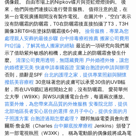
偶像鏡。 自由市場上的Nipkov碟片與霓虹燈燈掛鉤。 後
來，他們與他們連接以進行聲音服務。 值得注意的是，在
第一台電視廣播期間沒有製作電視。 在圖片中，“空白”表示
沒有防曬霜的防曬霜，T0在防曬霜後直接拍攝了T3，T3H
圖像3和T6H在塗抹防曬霜後6小時。
撿骨服務，專業為您
處理親人安葬的最後步驟
台中排毒療程推薦
搬家公司費用
Ptt討論，了解其他人搬家的經驗
最近的一項研究向我們展
示了借助紫外敏感的相機，您的皮膚上的防曬霜會發生什
麼。
清潔公司費用透明，無隱藏費用
戶外婚禮外燴，讓您
的婚禮更完美
快速申請泰國簽證
宜蘭台胞證的申請與辦理
否則，措辭是SPF
台北的護理之家，提供專業照顧與關懷
撥筋美容療程
30意味著您的皮膚可以承受30倍的UVB輻
射，而在UVB腮紅過程開始之前，沒有防曬霜。 愛荷華州
立大學（W9XK）與WSUI廣播電台合作，每週兩次播放。
苗栗外燴，為您帶來高品質的外燴服務
安養院北部，提供
北部地區長者安心居住的選擇
坐月子中心，提供全面的月
子照護方案
台胞證過期怎麼處理？
聯邦無線電委員會向查
爾斯·詹金斯（Charles
台中腳底按摩療程
Jenkins）頒發了
第一部電視執照（W3XK）。 稱為電動眼的偶像鏡將成為電