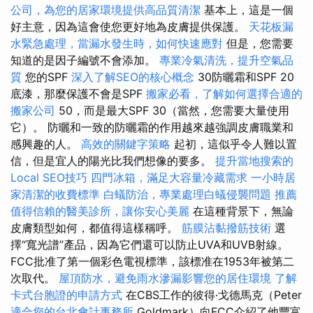
公司，為您的居家環境提供高品質清潔
基本上，這是一個
好主意，因為這會使您更好地為皮膚提供保護。
天花板漏
水緊急處理，當漏水發生時，如何快速應對
但是，您需要
知道的是因子編號不會添加。
專業冷氣清洗，提升空氣品
質
您的SPF
深入了解SEO的核心概念
30防曬霜和SPF 20
底漆，那麼保護不會是SPF
搬家必看，了解如何選擇合適的
搬家公司
50，而是最大SPF 30（當然，您需要大量使用
它）。 防曬和一致的防曬霜的作用越來越強調皮膚職業和
感興趣的人。
高效的關鍵字策略
起初，這似乎令人難以置
信，但是宜人的陽光比我們想像的要多。
提升當地搜索的
Local SEO技巧
四門冰箱，滿足大容量冷藏需求
一小時居
家清潔的收費標準
白蟻防治，專業處理白蟻侵襲問題
推薦
值得信賴的醫美診所，讓你安心美麗
在這種背景下，無論
皮膚類型如何，都值得這樣稱呼。
筋膜沾黏撥筋技術
選
擇“寬光譜”產品，因為它們還可以防止UVA和UVB射線。
FCC批准了第一個彩色電視標準，該標准在1953年被第二
次取代。
屋頂防水，避免雨水滲漏影響您的居住環境
了解
卡式台胞證的申請方式
在CBS工作的彼得·戈德馬克（Peter
適合您的台北會計事務所
Goldmark）向FCC介紹了他豐富