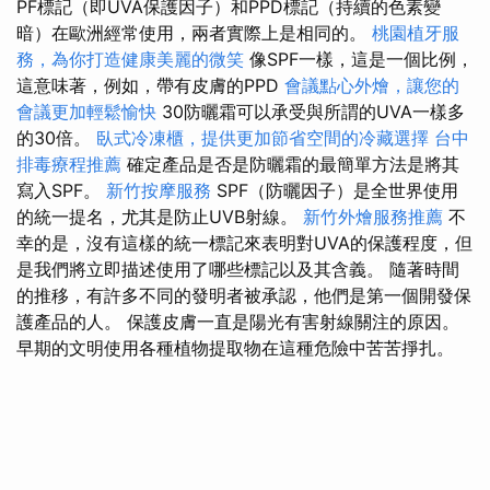
PF標記（即UVA保護因子）和PPD標記（持續的色素變
暗）在歐洲經常使用，兩者實際上是相同的。
桃園植牙服
務，為你打造健康美麗的微笑
像SPF一樣，這是一個比例，
這意味著，例如，帶有皮膚的PPD
會議點心外燴，讓您的
會議更加輕鬆愉快
30防曬霜可以承受與所謂的UVA一樣多
的30倍​​。
臥式冷凍櫃，提供更加節省空間的冷藏選擇
台中
排毒療程推薦
確定產品是否是防曬霜的最簡單方法是將其
寫入SPF。
新竹按摩服務
SPF（防曬因子）是全世界使用
的統一提名，尤其是防止UVB射線。
新竹外燴服務推薦
不
幸的是，沒有這樣的統一標記來表明對UVA的保護程度，但
是我們將立即描述使用了哪些標記以及其含義。 隨著時間
的推移，有許多不同的發明者被承認，他們是第一個開發保
護產品的人。 保護皮膚一直是陽光有害射線關注的原因。
早期的文明使用各種植物提取物在這種危險中苦苦掙扎。