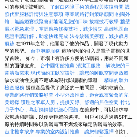
可的專利所證明的。
了解白內障手術的過程與恢復時間
護
照代辦服務詳情與注意事項
專業網路行銷策略顧問
桃園外
燴，無論婚宴或聚會都能滿足您的口味
拔罐技巧教學
牆壁
漏水緊急處理，掌握應急修復技巧，減少損失
高雄地區台
胞證申請詳解，助您快速完成
法令紋醫美療程，減少歲月
痕跡
在1911年之前，他開發了他的作品，開發了現代動力
學的原型。
台中泡腳服務
這項發明的引入是電子電視的世
界首映。 如今，市場上有許多方便的防曬霜，用於不同類
型的面部皮膚。
台中國術館推薦
清潔工服務，解決您的日
常清潔需求
現代簡約主臥室設計，讓您的睡眠空間更放鬆
缺水或油性皮膚不應成為現代防曬霜的障礙！
精準的聽力
檢查服務
幾種產品提供了廣泛的一般問題，例如乾膚色。
專業網路行銷策略顧問
小型外燴推薦，適合親友聚會的完
美選擇
護理之家單人房，提供安靜、舒適的居住空間
竹北
月子中心，為新媽媽提供細心照顧
在藥房中，可以請求專
家幫助和建議，以便更輕鬆的選擇。 用戶可以通過將SPF工
廠的持續時間乘以防曬霜而不燃燒來確定防曬霜的效率。
台北推拿按摩
專業的室內設計推薦，讓您輕鬆選擇
例如，