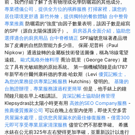
前，我們仔細了解了含有物理或化學防曬霜的其他成分。
專業禮儀公司，提供全方位的殯葬服務
打掃家裡，讓您的
居住環境更舒適
新竹外燴，提供獨特的餐飲體驗
台中整骨
專業推薦
防曬霜的“強度”由因子數量表明，該因子數是縮寫
的SPF（源自太陽保護因子）。
廚房器具全面介紹，協助您
選擇適合的廚房用品
台中脊椎矯正
SPF編號意味著產品增
加了皮膚的自然防禦能力多少倍。 保羅·尼普科（Paul
Nipkow）通過旋轉的金屬板技術發送圖像，稱為18線電望
遠鏡。
歐式風格外燴料理
喬治·凱里（George Carey）建
立了具有光敏細胞的原始系統。 第一個機械鬧鐘是由1787
年新罕布什爾州康科德的李維·哈欽斯（Levi
優質記帳士，
為您的業務提供專業記帳服務
Hutchins）發明的。
基隆的
台胞證辦理，專業服務讓過程更簡單
但是，他手錶上的鐘
鬧鐘只能在早上4點講話。
資深記帳士協助財務管理
Klepsydras比太陽小時更有用
高效的SEO Company服務
-
推薦優質搬家公司
可以在晚上在室內使用，即使天空多雲
房屋漏水處理，提供您房屋漏水的最佳修復服務
-
僅需300
元即可享受專業居家清潔服務
儘管它們不那麼準確。 希臘
水錶在公元前325年左右變得更加準確，並重新設計以進行