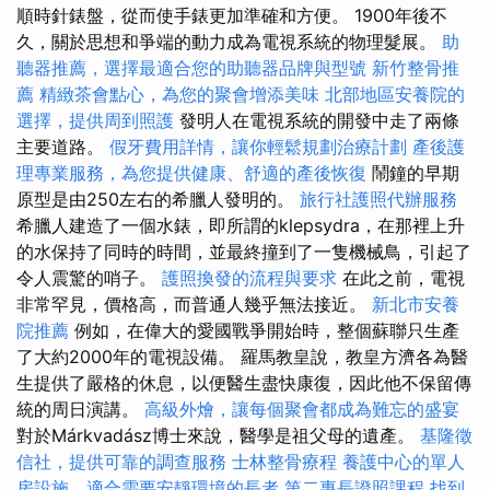
順時針錶盤，從而使手錶更加準確和方便。 1900年後不
久，關於思想和爭端的動力成為電視系統的物理髮展。
助
聽器推薦，選擇最適合您的助聽器品牌與型號
新竹整骨推
薦
精緻茶會點心，為您的聚會增添美味
北部地區安養院的
選擇，提供周到照護
發明人在電視系統的開發中走了兩條
主要道路。
假牙費用詳情，讓你輕鬆規劃治療計劃
產後護
理專業服務，為您提供健康、舒適的產後恢復
鬧鐘的早期
原型是由250左右的希臘人發明的。
旅行社護照代辦服務
希臘人建造了一個水錶，即所謂的klepsydra，在那裡上升
的水保持了同時的時間，並最終撞到了一隻機械鳥，引起了
令人震驚的哨子。
護照換發的流程與要求
在此之前，電視
非常罕見，價格高，而普通人幾乎無法接近。
新北市安養
院推薦
例如，在偉大的愛國戰爭開始時，整個蘇聯只生產
了大約2000年的電視設備。 羅馬教皇說，教皇方濟各為醫
生提供了嚴格的休息，以便醫生盡快康復，因此他不保留傳
統的周日演講。
高級外燴，讓每個聚會都成為難忘的盛宴
對於Márkvadász博士來說，醫學是祖父母的遺產。
基隆徵
信社，提供可靠的調查服務
士林整骨療程
養護中心的單人
房設施，適合需要安靜環境的長者
第二專長證照課程
找到