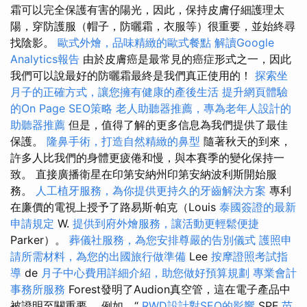
霜可以完全保護有害的陽光，因此，保持皮膚仔細護理太
陽，穿防護服（帽子，防曬霜，衣服等）很重要，並始終尋
找陰影。
歐式外燴，品味精緻的歐式餐點
解讀Google
Analytics報告
由於皮膚癌是最常見的癌症形式之一，因此
我們可以說最好的防曬霜最終是我們真正使用的！
探索坐
月子的正確方式，讓您擁有健康的產後生活
提升網頁體驗
的On Page SEO策略
老人助聽器推薦，專為老年人設計的
助聽器推薦
但是，值得了解的更多信息為我們提供了最佳
保護。
隆鼻手術，打造自然精緻的鼻型
隨著秋天的到來，
許多人比我們的身體更疲倦和慢，與本賽季的變化保持一
致。 直接廣播衛星在印第安納州印第安納波利斯開始服
務。
人工植牙服務，為你提供更持久的牙齒解決方案
專利
在廉價的電視上授予了路易斯·帕克（Louis
泰國簽證的最新
申請規定
W.
提供到府外燴服務，讓活動更輕鬆便捷
Parker）。
葬儀社服務，為您安排尊嚴的告別儀式
護照申
請所需材料，為您的出國旅行做準備
Lee
按摩證照考試指
導
de
月子中心費用詳細介紹，助您做好預算規劃
專業會計
事務所服務
Forest發明了Audion真空管，這在電子產品中
被證明至關重要。 例如，“
RWD設計對SEO的影響
SPF
苗