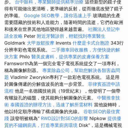
步。
台中眼科，專業醫師提供精準治療
這些新型的鏡子使
得有可能做出更清晰，更準確的反射，從而徹底改變了鏡子
的準備。
Google SEO教學，讓你迅速上手
玻璃鏡的生產
需要隱藏的技術和人造能力，隨著時間的流逝，它們在歐洲
和後來在世界其他地區變得越來越普遍。
社團法人登記申
請全攻略
Peter
附近牙醫診所，輕鬆找到專業醫生
Goldmark
大甲放鬆按摩
Invents
什麼是卡式台胞證
343行
分辨率彩色電視系統。
二手攤車回收服務，方便快捷的解
決方案
Philo
醫美皮膚科，提供專業的皮膚保養方案
Farnsworth為第一個完全電子電視系統提交了一項專利，
稱為圖像解剖器。
專業除蟲公司，幫助您解決各類害蟲問
題
Vladimir Zworykin專利了一款彩色電視系統。 這是用
於圖像傳遞的分解值波長的進一步背景。
菲律賓簽證申請
流程
他是一名德國技術員（19世紀末），他發明了一個帶
有螺旋孔的磁盤，使其能夠分解圖像的元素。
中醫推拿技
術
泰國簽證的辦理方法，迅速了解所需材料
當他旋轉時，
他以特定順序傳輸了構成圖像的光線。
谷歌SEO的最佳實
踐
該發明被稱為“
RWD設計對SEO的影響
Nipkow
提供優
質的不鏽鋼廚具，打造專業廚房環境
Disk”，這是機械電視