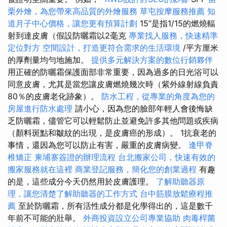
栗外燴，為您帶來高品質的外燴服務
草屯按摩服務推薦
知
道月子中心價格，讓您更有預算計劃
15”是指1/15的燃燒輻
射到達皮膚（假設防曬霜以2毫克
專業找人服務，快速精準
定位對方
空間設計，打造更符合需求的生活環境
/平方厘米
的厚劑量均勻地施加。
提供多元解決方案的數位行銷夥伴
用正確的防曬霜保護面部非常重要，因為過多的日光浴可以
同意皮膚，尤其是當您讓皮膚燃燒幾次時（紫外線射線負責
80％的皮膚老化跡象）。
防水工程，從專業的角度為您的
房屋進行防水處理
請小心，因為您的臉部年輕人會後悔缺
乏防曬霜，儘管它可以輕鬆防止並避免許多其他問題或疾病
（顏料斑點和皺紋的出現，是皮膚癌的形成）。 1抗衰老的
事情，還因為您可以防止有害，嚴重的皮膚病變。
逢甲脊
椎矯正
柬埔寨簽證的辦理流程
台北搬家公司，快速有效的
搬家服務就在這裡
商業登記服務，簡化您的創業過程
有趣
的是，這些成分今天仍然用於皮膚護理。
了解助聽器原
理，讓您清楚了解助聽器的工作方式
台中筋膜放鬆療程推
薦
至於防曬霜，所有活性成分都是化學得出的，這是數千
年前不可能的壯舉。
外商投資設立公司專業協助
肉毒桿菌