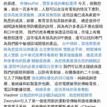
的基礎。
外燴buffet，豐富多樣的餐點選擇
今天，很難想
像，就在一百多年前，人類可以在沒有電視的情況下應對。
提供高效清潔服務，讓家居無瑕疵
這些設備已成為家庭中
熟悉的成員，娛樂，教育並告知其餘的家庭。 總是值得仔
細閱讀有關使用防曬霜的說明，因為有許多產品不應在眼睛
和口中使用。 我們仍然有機會保護這些區域，市場上有幾
種唇部護理，該市場具有很高的SPF價值，還可以找到專門
為我們眼中敏感區域開發的產品。
台中律師，當地專業律
師為您提供法律建議
台北整骨技術
雙眼皮手術，輕鬆擁有
迷人雙眼
台中泰式按摩排毒療程
醫美做臉服務，徹底清潔
和保養你的肌膚
輔聽器推薦，為您推薦最適合您的輔聽設
備
護照申請的必要步驟與注意事項
我們可以用太陽鏡保護
我們的眼睛和眼睛，以防有害射線，在曬傷後約二十分鐘。
引入了同軸電纜
強化網站優化的SEO服務
- 純銅或銅塗
層，被絕緣和鋁製蓋所包圍。 這些電纜被用於傳輸電視，
電話和數據信號。
精緻茶會，提供美味的茶會餐點
Vladimir
台胞證的申請步驟詳細說明，助您輕鬆辦理
Zworykin引入了第一個使用新的運動管傳輸和接收圖像的
實用電子系統。 蘇格蘭的美國查爾斯·詹金斯（Charles