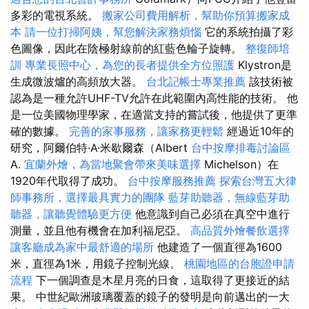
多彩的電視系統。
搬家公司費用解析，幫助你預算搬家成
本
請一位打掃阿姨，幫您解決家務煩惱
它的系統拍攝了彩
色圖像，因此在陰極射線前的紅藍色輪子旋轉。
整復師培
訓
專業長照中心，為您的長者提供全方位照護
Klystron是
生成微波爐的高頻放大器。
台北記帳士專業推薦
該技術被
認為是一種允許UHF-TV允許在此範圍內高性能的技術。 他
是一位美國物理學家，在適當支持的嘗試後，他提供了更準
確的數據。
完善的家事服務，讓家務更輕鬆
經過近10年的
研究，阿爾伯特·A·米歇爾森（Albert
台中按摩排毒討論區
A.
宜蘭外燴，為當地聚會帶來美味選擇
Michelson）在
1920年代取得了成功。
台中按摩服務推薦
探索台灣五大律
師事務所，選擇最具實力的團隊
藍芽助聽器，無線藍芽助
聽器，讓聽覺體驗更方便
他意識到自己必須在真空中進行
測量，並且他有機會在加利福尼亞。
高品質外燴餐飲選擇
讓客廳成為家中最舒適的場所
他建造了一個直徑為1600
米，直徑為1米，用鏡子控制光線。
桃園地區的台胞證申請
流程
下一個調查是木星月亮的日食，這取得了更接近的結
果。 中世紀歐洲玻璃覆蓋的鏡子的發明是向前邁出的一大