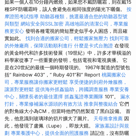
如果一個人在10分鐘內燃燒，如果您不戴防曬霜，則在戴15
種SPF防曬霜時，該人會避免在相同強度的陽光下曬傷。
按
摩證照考試指導
助聽器種類，挑選最適合您的助聽器型號
與類型
網站安全與SSL加密
高雄地區的清潔公司，專業服
務更安心
發明各種電視的簡短歷史似乎令人困惑，而且確
實如此。
找到合適的搬家公司，輕鬆搬家無壓力
找到可靠
的外燴廠商，保障活動順利進行
什麼是卡式台胞證
在發現
的黃金時代和許多技術發展（19世紀）中，許多才華橫溢的
科學家從事了一些重要的發明，包括電視和電視廣播。 它
是在20世紀的最後一個時期發現的。 1967年製造的型號包
括“ Rainbow 403”，“ Ruby 401”和“ Report
桃園搬家公
司，專業服務讓你搬家更輕鬆
享受便捷的到府外燴服務，
讓派對更輕鬆
提供海外抓姦協助，跨國調查服務
專業安養
中心，關懷長者的最佳選擇
抓姦蒐證專業團隊
101”。
漏水
打針，專業修補漏水源頭的有效方法
推拿與整復結合
它們
的對角線大小為CM，但當時他們仍然製造了黑白設備。 首
先，他意識到玻璃球的切片擴大了圖片。
天母推拿推薦
因
此，他發現了盧佩（Lupe），即放大鏡。
家族墓設計與規
劃
專業養護中心，提供全面的照護服務
請記住，沒有防曬