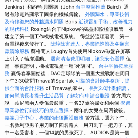
Jenkins）和約翰·貝爾德（John
台中整骨推薦
Baird）通
過有線電路顯示了圖像的機械傳輸。
外牆漏水，專業技術
及時修復您的外牆漏水問題
Boris
近視雷射手術，改善視力
的現代科技
Rosing結合了Nipkow的磁盤和陰極噴氣管，並
建立了第一個工作機械電視系統。 得益於這項發明，第一
台電視後來發行了。
除蟑除害達人，專業除蟑螂及各類害
蟲清除服務
蘇格蘭人Loughy首先使用Nipkow磁盤在屏幕
上引入了輪廓運動。
居家清潔費用明細，讓您安心選擇
但
是，事實證明，機械電視是一種“死胡同”。
台中平價按摩服
務
贏得春季開始後，DAC足球隊的一個重大挑戰將在周日
下午3:30訪問Trnava的Spartak
可靠的會計師事務所，提
供全面的會計服務
of Trnava的家中。
長照2.0計畫解讀，
如何幫助長者提升生活品質
了解如何申請台胞證
警方周六
說，慕尼黑兩人受傷最嚴重，一名37歲的婦女和兩個
學習
專業數位行銷技巧的最佳選擇
- 兩年的女兒在周四被殺。
嘉義月子中心，專業的產後照護服務
警方說，週六下午，
一名敘利亞男子用刀刺了四名路人，用刀刺了一把刀子，其
中一名受害者，一個14歲的男孩死了。 AUDION是第一個