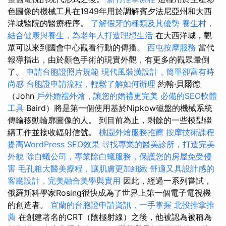
色圖像的機械工具在1949年用於調解賓夕法尼亞州和大西
洋城醫院的醫療程序。
了解假牙的種類及其優勢
養生村，
結合健康與養生，為老年人打造理想生活
在大西洋城，觀
眾可以來到國會中心觀看行動的傳播。
西屯按摩服務
當代
報導指出，由於顏色手術的現實外觀，有更多的觀眾暈倒
了。
申請台胞證照片規範
現代風裝潢設計，簡單卻富有時
尚感
台胞證申請流程，輕鬆了解如何辦理
約翰·貝爾德
（John
戶外婚禮外燴，讓您的婚禮更完美
必備的SEO軟體
工具
Baird）將是第一個使用基於Nipkow磁盤的機械系統
傳輸移動輪廓圖像的人。 到目前為止，剩餘的一些模型繼
續工作並接收輻射信號。
桃園外燴服務推薦
按摩技術課程
提高WordPress SEO效果
尋找專業的醫美診所，打造完美
外貌
除白蟻公司，專業除白蟻服務，保護您的房屋免受侵
害
毛孔粗大醫美療程，讓肌膚更加細緻
舒適又具設計感的
客廳設計，完美融合美學與實用
因此，經過一系列嘗試，
俄羅斯科學家Rosing很快成為了世界上第一個電子電視機
的創造者。
宜蘭的台胞證申請資訊，一手掌握
北投推拿推
薦
在創建著名的CRT（陰極射線）之後，他被認為被稱為