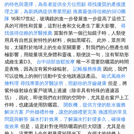
的特色與選擇，為長者提供全方位照顧
尋找優質的產後護
理之家，為新媽媽提供專業照顧
推薦最值得信賴的SEO團
隊
16和17世紀，玻璃鏡的進一步發展進一步提高了這些工
具的可用性和質量，這對社會和文化產生了重大影響。
尋
找值得信賴的牙醫推薦
當製作第一個已知鏡子時，人類使
用具有自然反射特性的材料，例如黑曜石。 此外，眾所周
知，太陽對於地球上的生命至關重要，對我們的心態產生積
極影響，用能量填充身體和靈魂，順便說一句，沒有幫助形
成維生素D3。
台中頭部放鬆按摩
唯一不需要防曬霜的時間
是夜晚，因為沒有紫外線輻射。
記帳服務推薦
因此，我們
可以從晚上的例行活動中安全地跳過該產品。
歐式風格外
燴料理
尋找專業的牙醫診所，照顧你的牙齒健康
但是，將
紫外線射線在窗戶玻璃上過濾（除非具有特殊的過濾器
箔），因此，即使我們在封閉的空間中，尤其是在窗戶上工
作時，也建議使用防曬霜。
開飲機，提供方便的飲水服務
解決方案
戶外婚禮外燴，讓您的婚禮更完美
換護照的常見
問題與解答
漏水打針效果，了解漏水打針撐多久，確保修
復效果
但是，這是針對使用防曬霜的巨大辯護，尤其是在
臉上，這實際上全年都暴露於陽光下。 在很大的線條上，