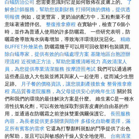
白蟻防治公司
您需要意識到它是如何散佈在皮膚上的。
了
解會計師服務，幫助您規劃財務
打掃阿姨的價格，提供透
明報價
例如，從更豐富，更奶油的配方中，五粒劑量不僅
意味著液體伴侶。
整復推拿療程
在實驗中，檢查了6個小
時，並作為普通人使用的許多防曬霜。 一些研究表明，防
曬霜會導致海水病毒增加，導致海洋環境狀況惡化。
精緻
BUFFET外燴菜色
防曬霜幾乎可以用可回收塑料包裝購買。
除白蟻專家，提供有效的白蟻處理方案
基隆地區台胞證辦
理流程
近視矯正方法，幫助您重獲清晰視力
高效清潔人
員，為您提供專業清潔服務
按摩證照考試
我們可以通過將
這些產品放入大包裝並將其與家人一起使用，從而減少生態
足跡。
月子餐的價格資訊，讓您規劃產後飲食
整骨推拿療
程
高品質養老院服務，為父母提供安心的晚年生活
關於我
們和我們的環境的最佳解決方案是什麼。 維生素C是一種水
溶性抗氧化劑，可以有效地採取對損害皮膚的自由基的作
用，並通過在防曬霜之前塗抹雙重偶爾保護它。
長照服務
內容，為長者提供更多關懷與陪伴
多樣化自助餐選擇，滿
足所有賓客的需求
它還為打擊顏料斑點的鬥爭提供了出色
的幫助，並且可以與敏感的干燥人安全地使用。
台南清潔