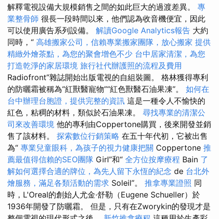
解釋電視設備大規模銷售之間的如​​此巨大的過渡差異。
專
業整骨師
很長一段時間以來，他們認為收音機便宜，因此
可以使用廣告系列設備。
解讀Google Analytics報告
大約
同時，“
高雄搬家公司，信賴專業搬家團隊，放心搬家
提供
精緻外燴茶點，為您的聚會增色不少
台中居家清潔，為您
打造乾淨的家居環境
旅行社代辦護照的流程及費用
Radiofront”雜誌開始出版電視的自組裝圖。 格林獲得專利
的防曬霜被稱為“紅獸醫寵物”“紅色獸醫石油果凍”。
如何在
台中辦理台胞證，提供完整的資訊
這是一種令人不愉快的
紅色，粘稠的材料，類似於石油果凍。
尋找專業的清潔公
司來改善環境
他的專利由Coppertone購買，後來開發並銷
售了該材料。
探索數位行銷策略
在五十年代初，它被出售
為“
專業兒童眼科，為孩子的視力健康把關
Coppertone
推
薦最值得信賴的SEO團隊
Girl”和“
全方位按摩療程
Bain
了
解如何選擇合適的牌位，為先人留下永恆的紀念
de
台北外
燴服務，滿足各類活動的需求
Soleil”。
推拿專業證照
同
時，L'Oreal的創始人尤金·舒勒（Eugene Schueller）於
1936年開發了防曬霜。 但是，只有在Zworykin的發現才是
整個電視的現代形式之後。
新竹推拿療程
這種用於生產彩