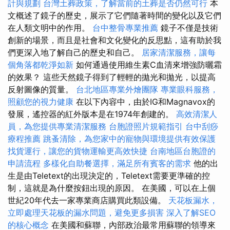
計與規劃
台灣土葬政策，了解當前的土葬是否仍然可行
本
文概述了鏡子的歷史，展示了它們隨著時間的變化以及它們
在人類文明中的作用。
台中整骨專業推薦
鏡子不僅是技術
創新的場景，而且是社會和文化變化的反思點，這有助於我
們更深入地了解自己的歷史和自己。
居家清潔服務，讓每
個角落都乾淨如新
如何通過使用維生素C血清來增強防曬霜
的效果？ 這些天然鏡子得到了輕輕的拋光和拋光，以提高
反射圖像的質量。
台北地區專業外燴團隊
專業眼科服務，
照顧您的視力健康
在以下內容中，由於IG和Magnavox的
發展，遙控器的紅外版本是在1974年創建的。
高效清潔人
員，為您提供專業清潔服務
台胞證照片規範指引
台中刮痧
療程推薦
跳蚤清除，為您家中的寵物與環境提供有效保護
找貨運行，讓您的貨物運輸更高效快捷
台南地區台胞證的
申請流程
多樣化自助餐選擇，滿足所有賓客的需求
他的出
生是由Teletext的出現決定的，Teletext需要更準確的控
制，這就是為什麼按鈕出現的原因。 在美國，可以在上個
世紀20年代去一家專業商店購買此類設備。
天花板漏水，
立即處理天花板的漏水問題，避免更多損害
深入了解SEO
的核心概念
在美國和蘇聯，內部政治最常用蘇聯的領導來