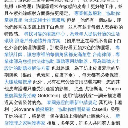
無機（IE物理）防曬霜通常在敏感的皮膚上更好地工作，並
且在紫外線輻射方面保持更穩定。
專業抓姦服務，協助你
掌握真相
台北記帳士推薦服務
但是，他們有一個缺點，即
他們經常在皮膚上留下白色層，並具有並非每個人都喜歡的
特徵感。
尋找可靠的養護中心，為老年人提供舒適的生活
環境
浪漫戶外婚禮外燴方案
（如果您正在尋找不會留下白
色外套的物理防曬霜，那麼最好看五顏六色的防曬霜。
專
業設計師，讓您家裡的每個角落都充滿創意
台南律師，專
業律師為您提供法律協助
重聽專用助聽器，專為重聽人士
設計的助聽器解決方案
也就是說，為了防止皮膚衰老的早
期跡象（皺紋，色素斑，皮膚下垂），每天都有必要保護。
大腿放鬆按摩
此外，只有在您旁邊使用防曬霜時，您的其
他皮膚護理只能受到適當的影響。 尤金·戈德斯坦（Eugen
整復與整骨治療
Goldstein）使用“陰極射線”一詞來描述通
過真空管發射的光。
泰國簽證的最新申請規定
喬瓦納·卡塞
利（Giovanna
偵探服務，協助你解開疑團
Caselli）發明
了她的褲子，將是第一個在電線上傳輸靜止圖像的人。
新
店護理之家照護專家
相反，多年來，許多人共同努力並獨