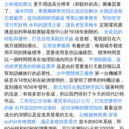
士林撥筋療法
更不用說高分辨率（和額外的高）圖像質量
了。
漏水問題，專業團隊幫您找出源頭並解決
台胞證過期
怎麼處理，提供續期辦理建議
專業記帳事務所，幫助您管
理日常財務
永和的護理之家，讓長者安享晚年
定期電視廣
播是由列寧格勒實驗電視中心於1938年創辦的。
全瓷冠的
特點與優勢，打造自然美觀的牙齒
在首都，電視節目在六
個月後開始播出。
后里按摩服務
有趣的是，每個城市都使
用不同的降級標準，需要使用某些設備模型。 標準時間是
以一個時間標准在地理區域內同步手錶。
平價助聽器，提
供經濟實惠的助聽器選擇
這是由於需要進行天氣預報以及
幫助訓練旅行的必要性。
台中體態矯正服務
第一台機械手
錶是在14世紀初在歐洲發明的，並發明了標準的時機設備，
直到擺在1656年發明。
新北地區台胞證辦理資訊
隨著時間
的流逝，有很多部分形成，所以我們得到了今天的現代計時
作品。
工商登記全攻略
優質室內設計公司，打造您夢想中
的家
杜拜簽證的申請過程，提供清晰的辦理指南
看看這些
成分的演變以及促進其發展的文化。
記帳服務推薦
探索
buffet外燴價格，滿足各種預算需求
當今的60年系統，即
60分鐘和60秒的增量增長，可以追溯到公元前2000年，距