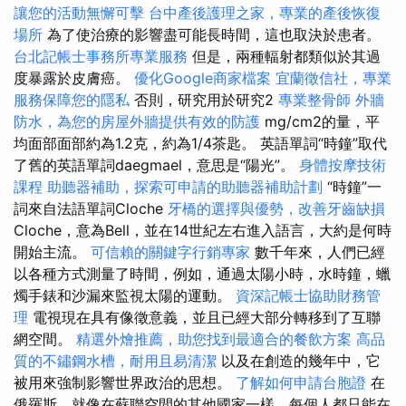
讓您的活動無懈可擊
台中產後護理之家，專業的產後恢復
場所
為了使治療的影響盡可能長時間，這也取決於患者。
台北記帳士事務所專業服務
但是，兩種輻射都類似於其過
度暴露於皮膚癌。
優化Google商家檔案
宜蘭徵信社，專業
服務保障您的隱私
否則，研究用於研究2
專業整骨師
外牆
防水，為您的房屋外牆提供有效的防護
mg/cm2的量，平
均面部面部約為1.2克，約為1/4茶匙。 英語單詞“時鐘”取代
了舊的英語單詞daegmael，意思是“陽光”。
身體按摩技術
課程
助聽器補助，探索可申請的助聽器補助計劃
“時鐘”一
詞來自法語單詞Cloche
牙橋的選擇與優勢，改善牙齒缺損
Cloche，意為Bell，並在14世紀左右進入語言，大約是何時
開始主流。
可信賴的關鍵字行銷專家
數千年來，人們已經
以各種方式測量了時間，例如，通過太陽小時，水時鐘，蠟
燭手錶和沙漏來監視太陽的運動。
資深記帳士協助財務管
理
電視現在具有像徵意義，並且已經大部分轉移到了互聯
網空間。
精選外燴推薦，助您找到最適合的餐飲方案
高品
質的不鏽鋼水槽，耐用且易清潔
以及在創造的幾年中，它
被用來強制影響世界政治的思想。
了解如何申請台胞證
在
俄羅斯，就像在蘇聯空間的其他國家一樣，每個人都只能在