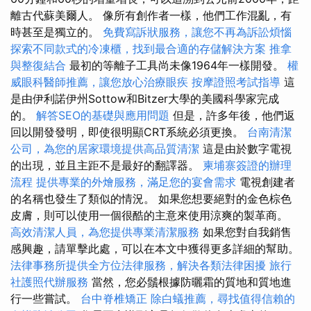
離古代蘇美爾人。 像所有創作者一樣，他們工作混亂，有
時甚至是獨立的。
免費寫訴狀服務，讓您不再為訴訟煩惱
探索不同款式的冷凍櫃，找到最合適的存儲解決方案
推拿
與整復結合
最初的等離子工具尚未像1964年一樣開發。
權
威眼科醫師推薦，讓您放心治療眼疾
按摩證照考試指導
這
是由伊利諾伊州Sottow和Bitzer大學的美國科學家完成
的。
解答SEO的基礎與應用問題
但是，許多年後，他們返
回以開發發明，即使很明顯CRT系統必須更換。
台南清潔
公司，為您的居家環境提供高品質清潔
這是由於數字電視
的出現，並且主距不是最好的翻譯器。
柬埔寨簽證的辦理
流程
提供專業的外燴服務，滿足您的宴會需求
電視創建者
的名稱也發生了類似的情況。 如果您想要絕對的金色棕色
皮膚，則可以使用一個很酷的主意來使用涼爽的製革商。
高效清潔人員，為您提供專業清潔服務
如果您對自我銷售
感興趣，請單擊此處，可以在本文中獲得更多詳細的幫助。
法律事務所提供全方位法律服務，解決各類法律困擾
旅行
社護照代辦服務
當然，您必鬚根據防曬霜的質地和質地進
行一些嘗試。
台中脊椎矯正
除白蟻推薦，尋找值得信賴的