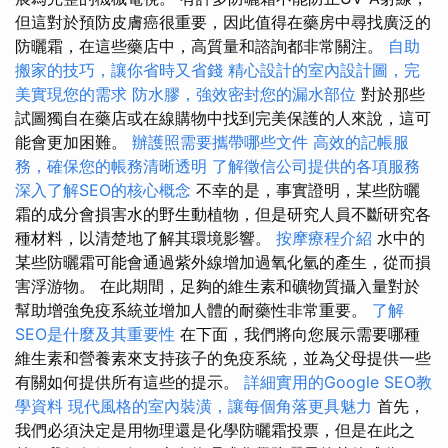
但這對於預防皮膚癌很重要，因此值得在藥房中尋找廣泛的
防曬霜，在這些藥店中，高質量和諮詢都非常關注。
自助
搬家的技巧，讓你省時又省錢
精心設計的室內設計圖，完
美實現您的需求
防水膠，強效密封您的漏水部位
對於那些
試圖獨自在藥店或在線購物中找到完美保護的人來說，這可
能會更加困難。
辦護照需要攜帶哪些文件
高效的記帳服
務，確保您的帳務清晰透明
了解徵信公司提供的各項服務
深入了解SEO的核心概念
不幸的是，事實證明，某些防曬
霜的成分會損害水的野生動植物，但是研究人員不斷研究各
種材料，以清楚地了解其環境影響。
按摩療程介紹
水中的
某些防曬霜可能會通過紫外線增加過氧化氫的產生，從而損
害浮游物。 在此期間，足夠的維生素和礦物質攝入量對於
幫助增強免疫系統並增加人體的耐藥性非常重要。
了解
SEO是什麼及其重要性
在下面，我們將向您展示需要哪種
維生素和營養素來支持孩子的免疫系統，並為父母提供一些
有關如何提供所有這些的提示。
詳細實用的Google SEO教
學資料
現代風格的室內裝潢，讓每個角落更具魅力
首先，
我們必須決定是用物理還是化學防曬霜投票，但是在此之