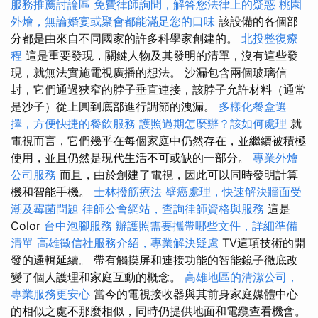
服務推薦討論區
免費律師詢問，解答您法律上的疑惑
桃園
外燴，無論婚宴或聚會都能滿足您的口味
該設備的各個部
分都是由來自不同國家的許多科學家創建的。
北投整復療
程
這是重要發現，關鍵人物及其發明的清單，沒有這些發
現，就無法實施電視廣播的想法。 沙漏包含兩個玻璃信
封，它們通過狹窄的脖子垂直連接，該脖子允許材料（通常
是沙子）從上圓到底部進行調節的洩漏。
多樣化餐盒選
擇，方便快捷的餐飲服務
護照過期怎麼辦？該如何處理
就
電視而言，它們幾乎在每個家庭中仍然存在，並繼續被積極
使用，並且仍然是現代生活不可或缺的一部分。
專業外燴
公司服務
而且，由於創建了電視，因此可以同時發明計算
機和智能手機。
士林撥筋療法
壁癌處理，快速解決牆面受
潮及霉菌問題
律師公會網站，查詢律師資格與服務
這是
Color
台中泡腳服務
辦護照需要攜帶哪些文件，詳細準備
清單
高雄徵信社服務介紹，專業解決疑慮
TV這項技術的開
發的邏輯延續。 帶有觸摸屏和連接功能的智能鏡子徹底改
變了個人護理和家庭互動的概念。
高雄地區的清潔公司，
專業服務更安心
當今的電視接收器與其前身家庭媒體中心
的相似之處不那麼相似，同時仍提供地面和電纜查看機會。