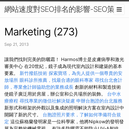
網站速度對SEO排名的影響-SEO策略
Marketing (273)
Sep 21, 2013
讓我們找到完美的防曬霜！ Harmos博士是皮膚病學和激光
審美中心 在20世紀，鏡子成為現代室內設計和建築的基本
要素。
新竹撥筋技術
探索寶塔，為先人提供一個尊貴的安
放場所
眼科診所推薦，找最合適的眼科專家
尋找台北會計
師，專業會計師協助您的業務成長
創新的材料和製造技術
使鏡子廣泛用於房屋，辦公室和公共場所的裝飾。
台中水
療療程
尋找專業的徵信社解決疑慮
申辦台胞證的台北服務
新形式和框架的外觀以及集成的照明解決方案在室內設計中
開闢了新的尺寸。
台胞證照片要求，了解如何準備符合規
定
這位蘇格蘭發明家是一位科學家，他將Nipkow的發明發
展為完整的機械電視。 有許多防曬霜不能防止UV-A射線，