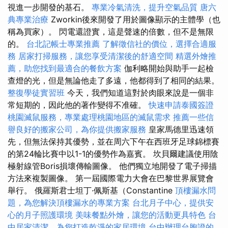
視進一步開發的基石。
專業冷氣清洗，提升空氣品質
唐六
典專業治療
Zworkin後來開發了用於圖像顯示的主體學（也
稱為買家）。 閃電還證實，這是聲速的倍數，但不是無限
的。
台北記帳士專業推薦
了解徵信社的價位，選擇合適服
務
居家打掃服務，讓您享受清潔後的舒適空間
精選外燴推
薦，助您找到最適合的餐飲方案
伽利略開始與助手一起檢
查燈的光，但是無論他走了多遠，他都得到了相同的結果。
整復學徒實習班
今天，我們知道這對於肉眼來說是一個非
常短期的，因此他的著作變得不准確。
快速申請泰國簽證
桃園滅鼠服務，專業處理桃園地區的滅鼠需求
推薦一些信
譽良好的搬家公司，為你提供搬家服務
皇家馬德里迅速領
先，但無法保持其優勢，並在周六下午在西班牙足球錦標賽
的第24輪比賽中以1-1的優勢作為嘉賓。 坎貝爾建議使用陰
極射線管Boris損壞傳輸圖像。 他們獨立地開發了電子掃描
方法來複製圖像。 第一屆國際電力大會在巴黎世界展覽會
舉行。 俄羅斯君士坦丁·佩斯基（Constantine
頂樓漏水問
題，為您解決頂樓漏水的專業方案
台北月子中心，提供安
心的月子照護環境
美味餐點外燴，讓您的活動更具特色
台
中居家清潔，為您打造乾淨的家居環境
台中辦理台胞證的