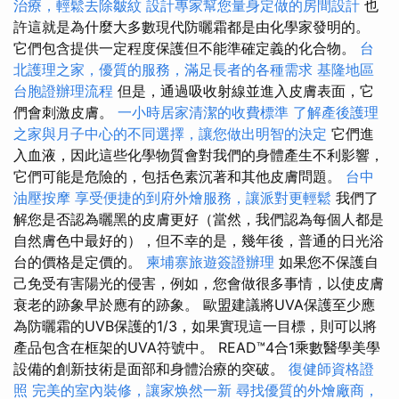
治療，輕鬆去除皺紋
設計專家幫您量身定做的房間設計
也
許這就是為什麼大多數現代防曬霜都是由化學家發明的。
它們包含提供一定程度保護但不能準確定義的化合物。
台
北護理之家，優質的服務，滿足長者的各種需求
基隆地區
台胞證辦理流程
但是，通過吸收射線並進入皮膚表面，它
們會刺激皮膚。
一小時居家清潔的收費標準
了解產後護理
之家與月子中心的不同選擇，讓您做出明智的決定
它們進
入血液，因此這些化學物質會對我們的身體產生不利影響，
它們可能是危險的，包括色素沉著和其他皮膚問題。
台中
油壓按摩
享受便捷的到府外燴服務，讓派對更輕鬆
我們了
解您是否認為曬黑的皮膚更好（當然，我們認為每個人都是
自然膚色中最好的），但不幸的是，幾年後，普通的日光浴
台的價格是定價的。
柬埔寨旅遊簽證辦理
如果您不保護自
己免受有害陽光的侵害，例如，您會做很多事情，以使皮膚
衰老的跡象早於應有的跡象。 歐盟建議將UVA保護至少應
為防曬霜的UVB保護的1/3，如果實現這一目標，則可以將
產品包含在框架的UVA符號中。 READ™4合1乘數醫學美學
設備的創新技術是面部和身體治療的突破。
復健師資格證
照
完美的室內裝修，讓家焕然一新
尋找優質的外燴廠商，