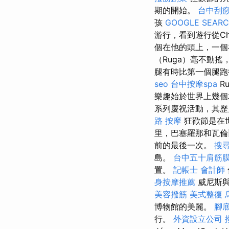
期的開始。
台中刮
孩
GOOGLE SEAR
游行，看到遊行從Ch
個在他的頭上，一個
（Ruga）毫不動
腿有時比第一個腿跑
seo
台中按摩spa
R
樂趣始於世界上幾
系列慶祝活動，其歷
路 按摩
狂歡節是在
里，巴塞羅那和瓦倫
前的最後一次。
搜
島。
台中五十肩筋
置。
記帳士 會計師
身按摩推薦
威尼斯與
美容撥筋
美式整復
博物館的美麗。
腳
行。
外資設立公司