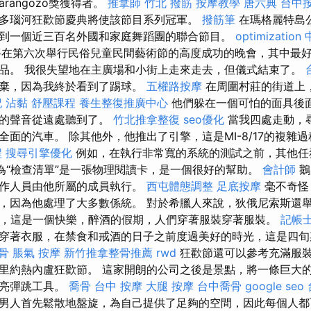
aHarangozó獎獲得者。
推拿師
竹北 撥筋
按摩教學
唐六典
台中
多瑙河狂歡節慶典將使該節目系列冠軍。
撥筋筆
在瑪格麗特島
到一個近三百名外國和家庭舞蹈團的聯合節目。
optimization
將在第六次舉行民俗兒童民間藝術節的高度成功的晚會，其中最
品。 我很失望地在主廣場和小街上走來走去，但儀式結束了。
放棄，因為我終於看到了踢球。
五權路按摩
在周圍村莊的街道上
記
沾黏
舒壓課程
養生整復推廣中心
他們躲在一個可怕的面具後
我的聲音從遠處聽到了。
竹北推拿整復
seo優化
當我四處走動，
面的汽車。 除其他外，他推出了引擎，這是MI-8/17的複雜
程
搜尋引擎優化
例如，在執行非常寬的系統的測試之前，其他任
為“檢查清單”是一張物理閱讀卡，是一個很好的幫助。
會計師
鵝
工作人員由他所屬的成員執行。
西屯體態調整
足底按摩
毫不奇怪
，因為他處理了大多數係統。 對於希臘人來說，狄俄尼索斯還
祝活動，這是一個快樂，醉酒的假期，人們穿著服裝穿著服裝。
記帳士
穿著衣服，在禁食和戒酒的日子之前度過美好的時光，這是四
骨
脹氣 按摩
新竹推拿整骨推薦
rwd
狂歡節還可以參考充滿服
里約熱內盧狂歡節。 這家開朗的公司之後是景點，將一條巨大
響亮彈跳工具。
喬骨
台中 按摩
大腿 按摩
台中喬骨
google seo
男人首先鬆散地盤旋，為自己提供了足夠的空間，因此每個人