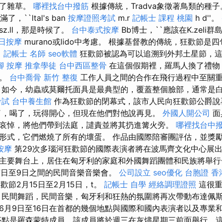
滿了雜草。
哪裡找台中撥筋
根據傳統，Tradva象徵著鳥類的種子
了，``ltal's ban
按摩證照考試
m.r
記帳士 課程 桃園
h d''。
z.ll，那是時候了。
台中泰式按摩
Bb博士，``應該在K.zeli群
日按摩
murano或lido中考慮。 根據基督教的傳統，狂歡節是
。
記帳士 名師
seo軟體
狂歡節被認為可以追溯到外邦土星節，這
腳 按摩
推拿學徒
台中西區整骨
在這個假期裡，羅馬人換了禮物
觸。
台中喬骨
新竹 整復
工作人員之間的合作在飛行過程中至關
 如今，幼蟲或莫爾托面具是最典型的，覆蓋整個臉部，通常是
考試
台中養生館
作為狂歡節的閉幕式，該市人民向狂歡節公爵
了，喝了，玩得開心，但現在他們對他說再見。
外國人開公司
面
哀悼，將他們帶到法庭，譴責並將其扔進篝火旁。
哪裡找台中
形式，它們燃燒了所有的壞蛋。 作品由國際陪審團評估，並獎
按摩
第29次多瑙河狂歡節的國際表演者將在波馬齊文化中心展
主要舞台上，居住在匈牙利的家庭和外國舞蹈團體和民族將舉行
7日至9日之間的民間音樂音樂會。
公司設立
seo優化
台胞證 香
e狂歡節2月15日至2月15日，t。
記帳士 自學
經絡調理證照
這很重
 民間舞蹈，民間音樂，匈牙利和狂熱的氛圍將再次帶動布達佩
6月9日至16日在首都的幾個地點與國際和國內表演者以及專業
點是羅森蒙特成員，該成員將於週三在灰燼星期三前面舉行，這