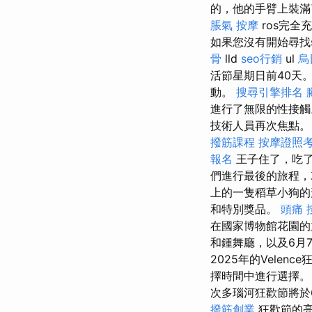
的，他的手臂上裝
脹氣 按摩
ros完全充滿
如果您沒有開始尋找s
骨
lld
seo行銷
ul
烏
活節星期日前40天
動。
搜尋引擎排名
進行了無限的性接
技術人員再次焦點。
撥筋課程
按摩證照
報名
王子住了，吃
們進行最後的旅程，
上的一隻稻草小狗的
和特別獎品。
頭痛 
在國家博物館花園的
和鍾舞廳，以及6月
2025年的Velenc
擇時間中進行選擇。
次多瑙河狂歡節將於
撥筋創業
狂歡節的亮