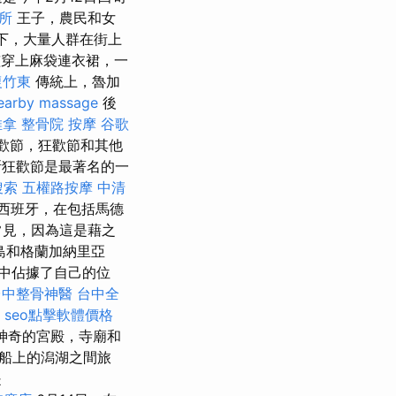
所
王子，農民和女
下，大量人群在街上
男孩穿上麻袋連衣裙，一
復竹東
傳統上，魯加
earby massage
後
推拿
整骨院
按摩
谷歌
狂歡節，狂歡節和其他
狂歡節是最著名的一
搜索
五權路按摩
中清
西班牙，在包括馬德
常見，因為這是藉之
島和格蘭加納里亞
中佔據了自己的位
台中整骨神醫
台中全
e
seo點擊軟體價格
賞神奇的宮殿，寺廟和
吊船上的潟湖之間旅
是