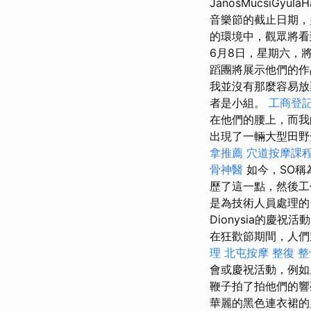
JánosMucsiGyul
音樂節的截止日期，
的環境中，觀眾將看
6月8日，星期六，
蹈團將展示他們的作
我並沒有那麼容易
者是小組。
工商登
在他們的腰上，而
出現了一輛大型田野全
拿推薦
穴道按摩課
骨神醫
如今，SO稱
歷了這一點，然後
是為技術人員處理的
Dionysia的慶
在狂歡節期間，人們
理
北屯按摩
整復 整
會或慶祝活動，例如
鞭子拍了拍他們的
華麗的黑色連衣裙的