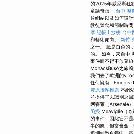
的2025年威尼斯狂
童話奇蹟。
台中 整
片網站以及如何設
教徒禁食和節制時間
摩
記帳士放榜
台中
和藝術傾向。
新竹 
之一。 臉是白色的
的。 如今，來自中
事件而不得不放棄旅行
MohácsBusó之
我們去了歐洲的v.
任何擁有T'Emeg
豐原按摩推薦
本網站
並提供了以識別返回
阿森萊（Arsena
函授
Meaviglie
的事件，因此它不
半的臉，但富含金，
追溯到數百年中，當