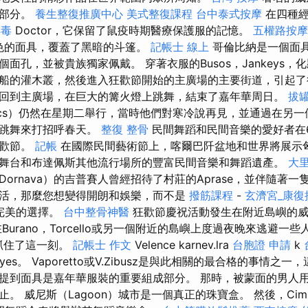
一部分。
養生整復推廣中心
美式整復課程
台中泰式按摩
在四種經
排毒
Doctor，它保留了鼠疫時期醫療保護服的記憶。
五權路按摩
深色的面具，覆蓋了黑暗的斗篷。
記帳士 線上
哥倫比納是一個面
面孔，並被貴族獨家佩戴。 穿著衣服的Busos，Jankeys
船的灌木叢，然後進入狂歡節開始的主廣場的主要街道，引起
t，他們回到主廣場，在巨大的篝火燈上跳舞，結束了嘉年華周日。
拔
ács）仍然在星期二舉行，當時他們對寒冷說再見，並通過在另
和跳舞來打招呼春天。
整復 整骨
民間舞蹈和民間音樂的愛好者在6
狂歡節。
記帳
在國際民間藝術節上，喀爾巴阡盆地和世界將展示
舞台和布達佩斯其他流行場所的豐富民間音樂和舞蹈遺產。
大
ornava）的吉普賽人曾經招待了村莊的Aprase，並伴隨著一
活，那麼您想變得開朗和娛樂，而不是
撥筋課程
-
玄濟宮_康復
個完美的選擇。
台中整骨神醫
狂歡節慶祝活動發生在附近島嶼的
urano，Torcello或另一個附近的島嶼上度過夜晚來逃避一些人群
，抓住了這一刻。
記帳士 作文
Velence karnev.lra
台胞證 申請
k
yes。 Vaporetto或V.Zibusz是與此相關的最合格的事情之一
提到面具是嘉年華服裝的重要組成部分。 那時，被蒙面的男人
。 威尼斯（Lagoon）城市是一個真正的珠寶盒。 然後，Cimba