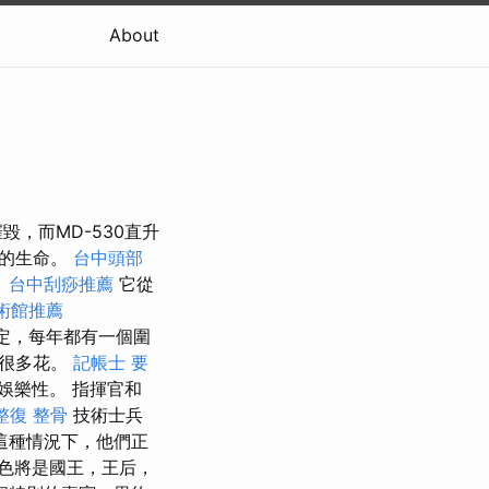
About
，而MD-530直升
志的生命。
台中頭部
。
台中刮痧推薦
它從
術館推薦
定，每年都有一個圍
著很多花。
記帳士 要
娛樂性。 指揮官和
整復 整骨
技術士兵
這種情況下，他們正
色將是國王，王后，