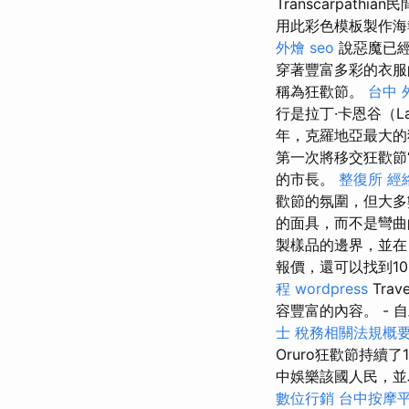
Transcarpat
用此彩色模板製作海
外燴
seo
說惡魔已經
穿著豐富多彩的衣服
稱為狂歡節。
台中 
行是拉丁·卡恩谷（La
年，克羅地亞最大的狂歡
第一次將移交狂歡節“
的市長。
整復所
經
歡節的氛圍，但大多
的面具，而不是彎
製樣品的邊界，並
報價，還可以找到10
程
wordpress
Tra
容豐富的內容。 - 
士 稅務相關法規概
Oruro狂歡節持續
中娛樂該國人民，
數位行銷
台中按摩