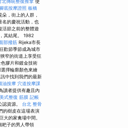
竹北傳統整復推拿
使
腳底按摩證照
板橋
花朵，街上的人群，
著名的慶祝活動，也
復活節之前的整體遊
，其結尾。 1982
面部撥筋
Rijeka市長
在狂歡節季節成為城市
狹窄的街道上享受狂
金色膠片和鍍金技術
選擇輪廓顏色來繪
訊中找到我們的最新
精油按摩
穴道按摩課
以為讀者提供有趣且內
美式整復 筋膜
記帳
公認資源。
台北 整骨
他們的樹皮在這場表演
巨大的家禽場中間。
個耙子的男人帶領