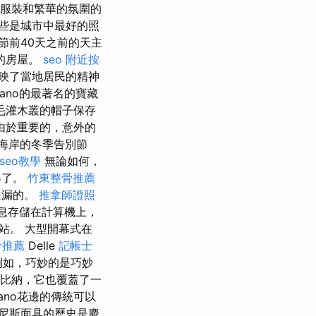
服裝和繁華的氛圍的
些是城市中最好的照
節前40天之前的天主
色的房屋。
seo
附近按
映了當地居民的精神
ano的最著名的寶藏
毛灌木叢的帽子保存
由於重要的，意外的
岸的冬季告別節​​
seo教學
無論如何，
得了。
竹東整骨推薦
遺漏的。
推拿師證照
s信息存儲在計算機上，
站。 大型開幕式在
骨推薦
Delle
記帳士
如，巧妙的是巧妙
比納，它也覆蓋了一
ano花邊的傳統可以
尼斯面具的歷史是慶