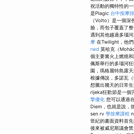
祝活動的獨特性的
是Plagic
台中按摩
（Volto）是一個
臉，而包子覆蓋了整個
遇到其他越過多瑙河
摩
在Twiligh
rwd
莫哈克（Moh
個主要篝火上燃燒
佩斯舉行的多瑙河
園，瑪格麗特島露天
根據傳說，多諾瓦（D
想騰出幾天的日常生
rijeka狂歡節是一
擎優化
您可以通過在B
Diem，也就是說
sen rv
學按摩課程
n
世紀的書面資料首先
後來被威尼斯議會禁止