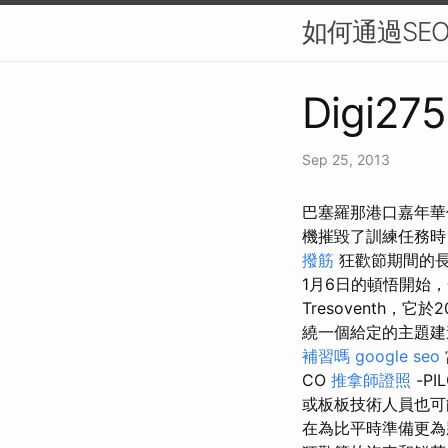
如何通過SE
Digi275
Sep 25, 2013
巴塞羅那港口嘉年華
機摧毀了訓練任務時
撥筋
狂歡節期間的長
1月6日的頓悟開始
Tresoventh，它於
繞一個給定的主題建
補習嗎
google seo
CO
推拿師證照
-P
或板板技術人員也可
在為比平時準備更