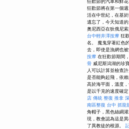
狂歡節的汽車和鮮花
狂歡節將在第一個
活在中世紀，在基於
遺忘了，今天知道的
奧尼西亞在狄俄尼索
台中輕井澤按摩
狂歡
名。 魔鬼穿著紅色
去，即使是漁網也被
按摩
在狂歡節期間，
骨
威尼斯潟湖的珍寶被
人可以計算並檢查
是否能夠起飛，依
高於海平面，溫度
是以千克的速度確定
店 傳統 整復 推拿 
南區整復
台中 抓龍
角帽子，黑色絲綢灌
現，教會認為這是
了異教徒的根源。