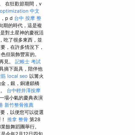
。 在狂歡節期間，v
optimization 中文
島，p d
台中 按摩 整
四旬期的時代，這是複
是對土星神的慶祝活
，吃了很多東西，並
重要，在許多情況下，
白色但裝飾豐富的。
說再見。
記帳士 考試
具摘下面具，陪伴他
撥筋
local seo
以篝火
勵金，銀，銅連鎖橋
出。
台中輕井澤按摩
一場小氣的慶典表演
港
新竹整骨推薦
要，以便您可以從選
斯！
推拿 整骨
第28
和業餘舞蹈團舉行。
是今年2月12日四旬