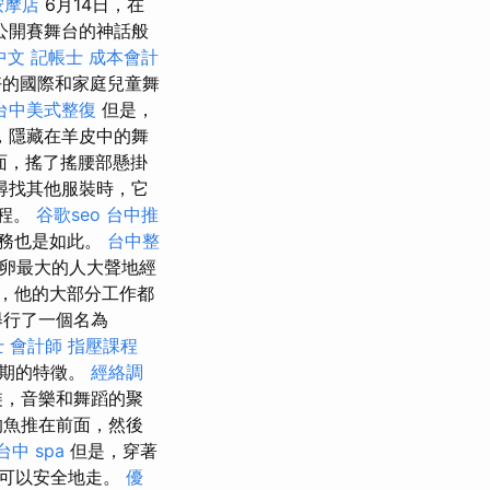
按摩店
6月14日，在
公開賽舞台的神話般
 中文
記帳士 成本會計
好的國際和家庭兒童舞
台中美式整復
但是，
，隱藏在羊皮中的舞
面，搖了搖腰部懸掛
尋找其他服裝時，它
過程。
谷歌seo
台中推
務也是如此。
台中整
卵最大的人大聲地經
，他的大部分工作都
舉行了一個名為
 會計師
指壓課程
旬期的特徵。
經絡調
裝，音樂和舞蹈的聚
的魚推在前面，然後
台中 spa
但是，穿著
都可以安全地走。
優