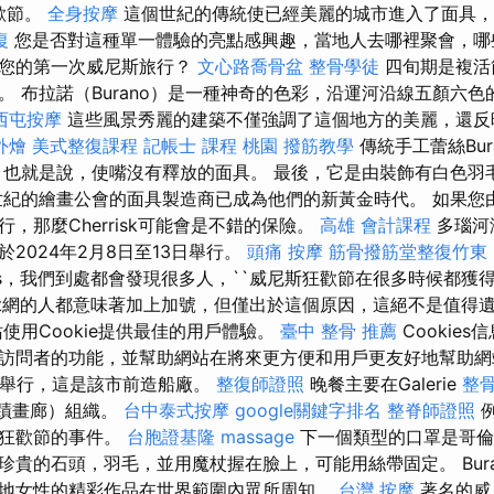
歡節。
全身按摩
這個世紀的傳統使已經美麗的城市進入了面具，
復
您是否對這種單一體驗的亮點感興趣，當地人去哪裡聚會，哪
計您的第一次威尼斯旅行？
文心路喬骨盆
整骨學徒
四旬期是複活
。 布拉諾（Burano）是一種神奇的色彩，沿運河沿線五顏六
西屯按摩
這些風景秀麗的建築不僅強調了這個地方的美麗，還反
外燴
美式整復課程
記帳士 課程 桃園
撥筋教學
傳統手工蕾絲Bur
，也就是說，使嘴沒有釋放的面具。 最後，它是由裝飾有白色羽
世紀的繪畫公會的面具製造商已成為他們的新黃金時代。 如果您
，那麼Cherrisk可能會是不錯的保險。
高雄 會計課程
多瑙河海
旅將於2024年2月8日至13日舉行。
頭痛 按摩
筋骨撥筋堂整復竹東
ros，我們到處都會發現很多人，``威尼斯狂歡節在很多時候都獲
iszt網的人都意味著加上加號，但僅出於這個原因，這絕不是值得
使用Cookie提供最佳的用戶體驗。
臺中 整骨 推薦
Cookie
訪問者的功能，並幫助網站在將來更方便和用戶更友好地幫助網
le）舉行，這是該市前造船廠。
整復師證照
晚餐主要在Galerie
整
（奇蹟畫廊）組織。
台中泰式按摩
google關鍵字排名
整脊師證照
例
是狂歡節的事件。
台胞證基隆
massage
下一個類型的口罩是哥倫
珍貴的石頭，羽毛，並用魔杖握在臉上，可能用絲帶固定。 Bur
地女性的精彩作品在世界範圍內眾所周知。
台灣 按摩
著名的威