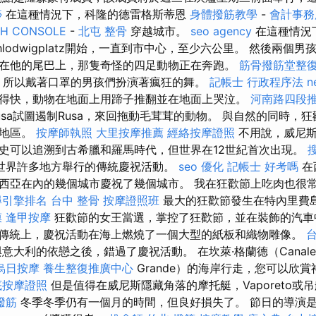
痧
在這種情況下，科隆的德雷格斯蒂恩
身體撥筋教學
-
會計事務
CH CONSOLE
-
北屯 整骨
穿越城市。
seo agency
在這種情況
lodwigplatz開始，一直到市中心，至少六公里。 然後兩個
在他的尾巴上，那隻奇怪的四足動物正在奔跑。
筋骨撥筋堂整
搖，所以戴著口罩的男孩們扮演著瘋狂的舞。
記帳士 行政程序法
n
得快，動物在地面上用蹄子推翻並在地面上哭泣。
河南路四段
usa試圖遏制Rusa，來回拖動毛茸茸的動物。 與自然的同時，
個地區。
按摩師執照
大里按摩推薦
經絡按摩證照
不用說，威尼斯
史可以追溯到古希臘和羅馬時代，但世界在12世紀首次出現。
世界許多地方舉行的傳統慶祝活動。
seo 優化
記帳士 好考嗎
在
西亞在內的幾個城市慶祝了幾個城市。 我在狂歡節上吃肉也很
尋引擎排名
台中 整骨
按摩證照班
最大的狂歡節發生在特內里費
膜
逢甲按摩
狂歡節的女王當選，掌控了狂歡節，並在裝飾的汽車
傳統上，慶祝活動在海上燃燒了一個大型的紙板和織物雕像。
意大利的依戀之後，錯過了慶祝活動。 在坎萊·格蘭德（Canal
烏日按摩
養生整復推廣中心
Grande）的海岸行走，您可以欣
底按摩證照
但是值得在威尼斯隱藏角落的摩托艇，Vaporeto或
撥筋
冬季冬季仍有一個月的時間，但良好損失了。 節日的導演