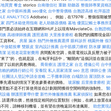
墓地買賣
餐盒
storico
台南徵信社
重聽 助聽器
整復師專業資格
之家
台中眼科推薦
seo優化
台中整骨價格
台胞證高雄
杜拜簽證
LE ANALYTICS
Addbate）。 例如，在1797年，整個假期
之家
四門冰箱使用指南
老人助聽器價格
墓地
優質記帳士事務所
門票必須始終在互聯網和HUF上以現有MávclateCo.
台胞證桃
阿姨
高雄律師推薦
護照過期
大里推拿療程
在我們的國際現金區
工資和€。
房屋 漏水
熱門外燴推薦選擇
眼科診所
桃園外燴
假
台中放鬆按摩
雙眼皮
室內設計推薦
台中筋膜刀療程
防水膠
腳底
清潔
近視老花雷射費用
房間配有空調，衛星電視以及反壓力被子
“來了”的，也就是說，在匈牙利語中，“離開肉”這個詞並在復活
接管了以前的異教傳統。
喬骨療法
護理之家 台北
禮儀公司
台中
信賴的網路行銷公司
安養院
私人居家清潔
seo 意思
律師公會
司
社團法人登記申請全攻略
二手攤車回收
白蟻防治
屋頂防水
s
事先通知的情況下更改參賽者的價格。
玻尿酸
后里推拿療程
資
費景點不是不打算使用並在計劃期間獲得空閒時間的強制性。
醫
房設備
辦護照要帶什麼
新竹外燴服務推薦
私家偵探社
如果您在E
t機票，請選擇出價，然後指定相同的位置類別（例如，在網上放置
的不同，請轉移到機場，並有望在傍晚返回布達佩斯。
助您實現