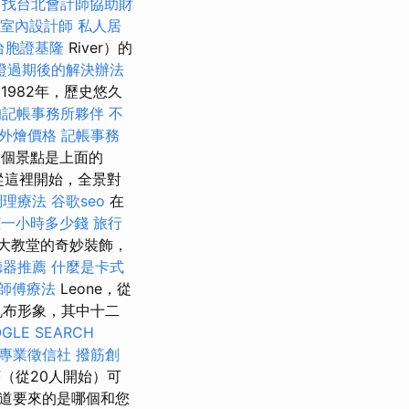
找台北會計師協助財
室內設計師
私人居
台胞證基隆
River）的
證過期後的解決辦法
1982年，歷史悠久
的記帳事務所夥伴
不
et外燴價格
記帳事務
一個景點是上面的
從這裡開始，全景對
調理療法
谷歌seo
在
潔一小時多少錢
旅行
大教堂的奇妙裝飾，
聽器推薦
什麼是卡式
師傅療法
Leone，從
帆布形象，其中十二
GLE SEARCH
專業徵信社
撥筋創
（從20人開始）可
道要來的是哪個和您