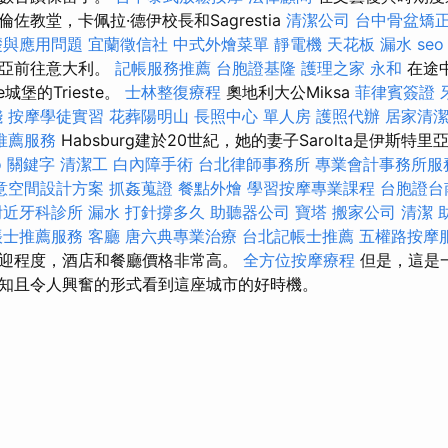
佐教堂，卡佩拉·德伊校長和Sagrestia
清潔公司
台中骨盆矯
礎與應用問題
宜蘭徵信社
中式外燴菜單
靜電機
天花板 漏水
seo
尼亞前往意大利。
記帳服務推薦
台胞證基隆
護理之家 永和
在途中
e城堡的Trieste。
士林整復療程
奧地利大公Miksa
菲律賓簽證
錢
按摩學徒實習
花葬陽明山
長照中心 單人房
護照代辦
居家清
推薦服務
Habsburg建於20世紀，她的妻子Sarolta是伊斯
o 關鍵字
清潔工
白內障手術
台北律師事務所
專業會計事務所服
意空間設計方案
抓姦蒐證
餐點外燴
學習按摩專業課程
台胞證台
附近牙科診所
漏水 打針撐多久
助聽器公司
寶塔
搬家公司
清潔
帳士推薦服務
客廳
唐六典專業治療
台北記帳士推薦
五權路按摩
迎程度，酒店和餐廳價格非常高。
全方位按摩療程
但是，這是
知且令人興奮的形式看到這座城市的好時機。