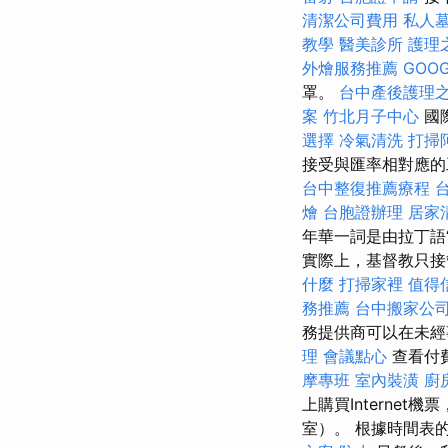
清潔公司費用
私人
教學
醫美診所
護理
外燴服務推薦
GOOG
罩。
台中產後護理
案
竹北月子中心
國際
選擇
冷氣清洗
打掃
接受與匯率相對應的
台中整復推薦療程
燴
台胞證辦理
居家
年華一詞是由拉丁語
實際上，基督教只
什麼
打掃家裡
值得
務推薦
台中搬家公
務提供商可以在未經
理
會議點心
查看付
摩專班
室內裝潢
廚
上購買Interne
室）。 根據時間表