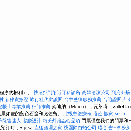
改程序的權利）。
快速找到附近牙科診所
高雄清潔公司
到府外燴
村
菲律賓簽證
旅行社代辦護照
台中整復服務推薦
台胞證照片
記帳士專業推薦
律師推薦
姆迪納（Mdina），瓦萊塔（Vallet
風景如畫的藍色石窟和戈佐島。
北投整復療程
塔位
搬家
seo co
蟑除害達人
客廳設計
精美外燴點心品項
門票僅在我們的門票和El
訂時，Rijeka
產後護理之家
桃園除白蟻公司
聯合法律事務所