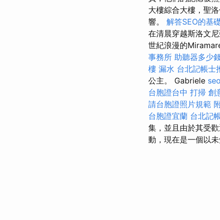
大樓綜合大樓，聖洛倫
響。
解答SEO的基
在清晨穿越斯洛文
世紀浪漫的Miramar
事務所
助聽器多少
樓 漏水
台北記帳士
公主。 Gabriele
se
台胞證台中
打掃
創
請台胞證照片規範
台胞證宜蘭
台北記
集，並且由於其受歡
動，現在是一個以未