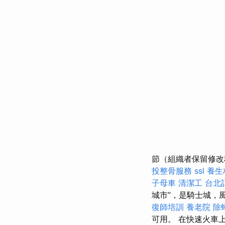
節（組織者保留修
投整骨服務
ssl
養生
子母車
清潔工
台北
城市”，是騎士城，
復師培訓
養老院
除
可用。 在快速火車上預