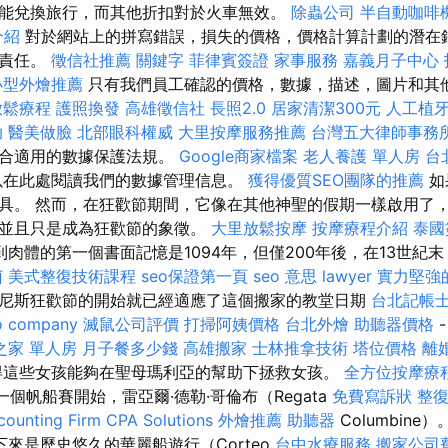
能兌換旅行，而其他折扣對於火車無效。
除蟲公司
半自動咖啡
介紹
對於網站上的拼寫錯誤，損失的價格，價格計算計劃的潛在
擔責任。
徵信社推薦
關鍵字
菲律賓簽證
家事服務
嘉義月子中心
小型外燴推薦
只有我們員工確認的價格，數據，描述，圖片和其
放鬆療程
護照換發
高雄徵信社
長照2.0
居家清潔300元
人工植
助
醫美做臉
北部眼科權威
大里按摩服務推薦
台灣五大律師事務
符合適用的數據保護法規。
Google商家檔案
老人養護 單人房
台
在此處閱讀我們的數據管理信息。
獲得優質SEO團隊的推薦
如
具。 然而，在狂歡節期間，它像在其他神聖的假期一樣啟用了
，並且只是成為狂歡節的象徵。
大里放鬆按摩
按摩療程介紹
泰國
到肉體的第一個書面記憶是1094年，但僅200年後，在13世紀
菌
美式整復技術課程
seo保證第一頁
seo 意思
lawyer
實力堅強
尼斯狂歡節的開始就已經適應了這個搬家的教堂日期
台北記帳
o company
滅鼠公司評價
打掃阿姨價格
台北外燴
助聽器價格
之家 單人房
月子餐多少錢
高雄搬家
士林推拿技術
塔位價格
離
得這些女孩能夠在聖母瑪利亞的幫助下拯救女孩。
全方位按摩療
的第一個帆船賽開始，雷亞爾·德勒·哥倫布（Regata
免費寫訴狀
整
ounting Firm CPA Solutions
外燴推薦
助聽器
Columbine）
來是歷史悠久的華麗船遊行（Corteo
台中水療服務
搬家公司費