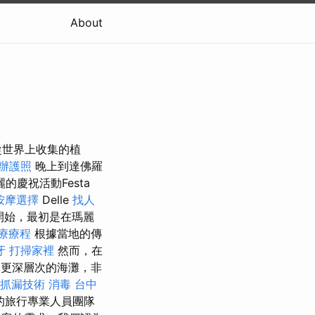
About
從世界上收集的植
辦護照
晚上到達佛羅
麗的慶祝活動Festa
按摩選擇
Delle
找人
e開始，最初是在瑪麗
療療程
根據當地的傳
牙
打掃家裡
然而，在
，更深層次的海灘，非
抓漏技術
消毒
台中
的旅行專業人員團隊