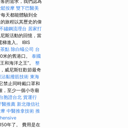
乘客的需求，我們認為
放鬆按摩
雙下巴醫美
者每天都能體驗到全
的旅程以其歷史的偉
不鏽鋼流理台
居家打
尼斯活動的回憶，當
進入。 IBIS
燴茶點
除白蟻公司
台
50米的舊港口。
泰國
海王和海洋之王”。
整
始，威尼斯狂歡節最奇
膜沾黏撥筋技術
東海
為它禁止同時戴口罩和
的確，至少一個小寺廟
台胞證台北
貨運行
牙醫推薦
新北徵信社
按摩
中醫推拿技術
推
hensive
150年了。 費用是在