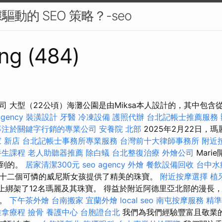
動的 SEO 策略？-seo
ng (484)
司 大型（22公頃）海灘公園是由Miksa本人設計的，其中包含
agency
裝潢設計
牙醫
冷凍設備
護照代辦
台北記帳士推薦服務
專注於關鍵字行銷的專業公司
安養院 北部
2025年2月22日，瑪
 新店
台北記帳士事務所專業服務
台灣前十大律師事務所
附近
養生課程
老人助聽器推薦
除白蟻
台北整復治療
外燴公司
Mari
提到的。
居家清潔300元
seo agency
外燴
餐飲設備回收
台中水
十二個可憐的威尼斯女孩提供了精美的珠寶。
附近按摩選擇
植
式上綁架了12名瑪麗及其珠寶。 得益於附近阿德里亞北部的漫長
庭。
下午茶外燴
台南搬家
宜蘭外燴
local seo
南屯按摩服務
精準
推拿療程
撿骨
養護中心
台胞證台北
我們為我們經驗豐富且敬業