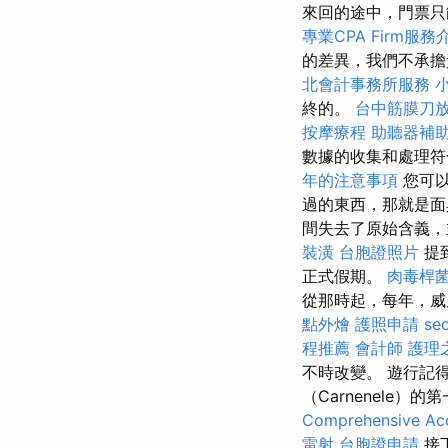
來回的途中，門票只
專業CPA Firm服務
的差異，我們不承
北會計事務所服務
終的。
台中筋膜刀
按摩療程
助聽器補
數據的收集和處理
年的注意事項
您可以
過的東西，那就是面
間失去了原始含義
裝潢
台胞證照片
提
正式假期。
肉毒桿
從那時起，每年，威
點外燴
護照申請
se
程推薦
會計師
護理
不時改變。 遊行記
（Carnenele）
Comprehensive Acc
雷射
台胞證申請
接下