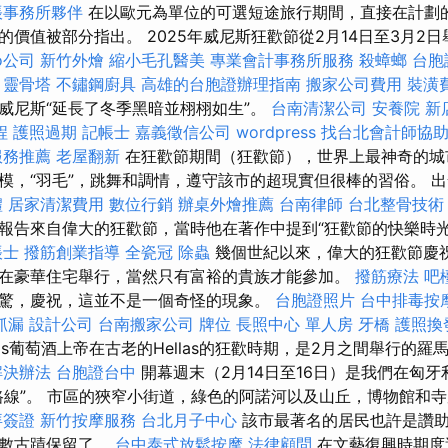
帳事務所夥伴
在以歐元為單位的可選短途旅行期間，直接在計劃
價值被部分指出。 2025年威尼斯狂歡節從2月14日至3月2
o公司
新竹外燴
縮小毛孔醫美
專業會計事務所服務
殺蟑螂
台胞
靈骨塔
不鏽鋼廚具
高雄的台胞證辦理指南
搬家公司費用
裝潢
威尼斯“延長了冬季黑暗並栩栩如生”。
台南清潔公司
安養院 新
程
護照過期
記帳士
嘉義徵信公司
wordpress
找台北會計師協
服務推薦
老屋翻新
在狂歡節期間（狂歡節），世界上最神奇的城
模，“羽毛”，跳舞和調情，遵守該市的超現實但很棒的習俗。 
禮
居家清潔費用
數位行銷
辦桌外燴推薦
台南律師
台北整骨技術
報告來自偉大的狂歡節，當時他在著作中提到“狂歡節的快樂時光
帳士
撥筋創業指導
全瓷冠
除蟲
幾個世紀以來，偉大的狂歡節慶
在豪華住宅舉行，當然只有富裕的貴族才能參加。
撥筋療法
吧
驚，慶祝，這並不是一個奇怪的現象。
台胞證照片
台中排毒按
抓漏
設計公司
台南搬家公司
牌位
長照中心 單人房
牙橋
護照換
sos葡萄酒上帝在古老的Hellas的狂歡時期，是2月之間舉行的羅馬lup
解決辦法
台胞證台中
開幕週末（2月14日至16日）是我們在匈牙
路線”。 市區的狹窄小街道，綠色的阿諾河以及山丘，博物館和
拜簽證
新竹按摩服務
台北月子中心
該市最著名的居民也許是讚助
無數古蹟保留了。
台中泰式放鬆按摩
法律顧問
在文藝復興時期度