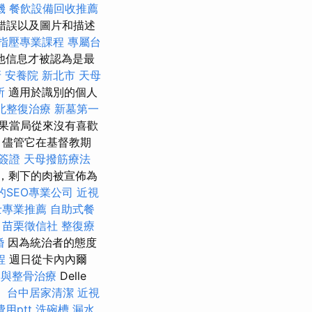
機
餐飲設備回收推薦
錯誤以及圖片和描述
指壓專業課程
專屬台
他信息才被認為是最
牙
安養院 新北市
天母
所
適用於識別的個人
北整復治療
新墓第一
果當局從來沒有喜歡
，儘管它在基督教期
簽證
天母撥筋療法
末，剩下的肉被宣佈為
的SEO專業公司
近視
士專業推薦
自助式餐
-
苗栗徵信社
整復療
婚
因為統治者的態度
程
週日從卡內內爾
復與整骨治療
Delle
。
台中居家清潔
近視
用ptt
洗碗槽
漏水