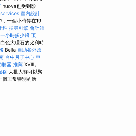
正
nuova也受到影
 services
室內設計
，一個小時停在19
牙科
搜尋引擎
會計師
潔一小時多少錢
頂
特里亞白色大理石的比利時
務
Bella
自助餐外燴
南
台中月子中心
申
助聽器 推薦
XVIII。
服務
大批人群可以聚
一個非常特別的活