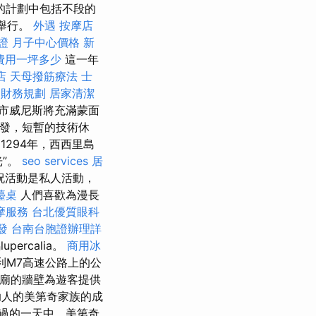
的計劃中包括不段的
日舉行。
外遇
按摩店
證
月子中心價格
新
費用一坪多少
這一年
店
天母撥筋療法
士
助財務規劃
居家清潔
市威尼斯將充滿蒙面
出發，短暫的技術休
1294年，西西里島
”。
seo services
居
祝活動是私人活動，
檯桌
人們喜歡為漫長
摩服務
台北優質眼科
發
台南台胞證辦理詳
ercalia。
商用冰
利M7高速公路上的公
寺廟的牆壁為遊客提供
人的美第奇家族的成
過的一天中，美第奇