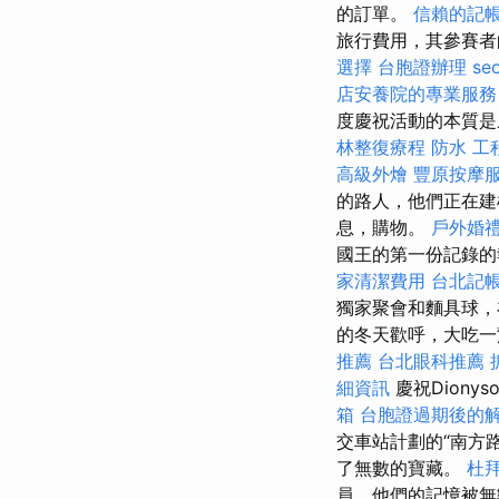
的訂單。
信賴的記
旅行費用，其參賽者的
選擇
台胞證辦理
se
店安養院的專業服務
度慶祝活動的本質是
林整復療程
防水 工
高級外燴
豐原按摩
的路人，他們正在建
息，購物。
戶外婚
國王的第一份記錄的
家清潔費用
台北記
獨家聚會和麵具球，
的冬天歡呼，大吃一
推薦
台北眼科推薦
細資訊
慶祝Diony
箱
台胞證過期後的
交車站計劃的“南方
了無數的寶藏。
杜
員，他們的記憶被