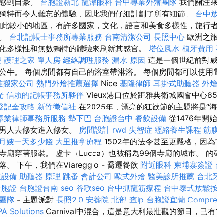
而感到自豪。
台胞證新北
龍潭眼科
台中專業外燴團隊
我們關注
獨特而令人難忘的體驗，因此我們仔細計劃了所有細節。
台中
此較小的地區，有許多國家，文化，語言和美食多樣性，旅行
西。
台北記帳士事務所專業服務
台南清潔公司
長照中心
歐洲之旅
化多樣性和無數獨特的體驗來刷新其感官。
塔位風水
植牙費用
程
護理之家 單人房
經絡調理服務
漏水 原因
這是一個世紀前對威
牛。 每個房間都有自己的浴室帶淋浴。 每個房間都可以使用電梯
雄搬家公司
熱門外燴推薦選擇
Nice
基隆律師
耳掛式助聽器
外
光
信賴的記帳事務所夥伴
Vieux港口位於距雅典衛城國會中心8
登記全攻略
新竹徵信社
在2025年，漂亮的狂歡節的主題將是“
專業律師事務所服務
墊下巴
台胞證台中
餐飲設備
從1476年開
止男人去修女進入修女。
房間設計
rwd
失智症
經絡養生課程
筋
月嫂一天多少錢
大里推拿療程
1502年的法令甚至更嚴格，因
寺廟穿著服裝。 盧卡（Lucca）也被稱為99個寺廟的城市。 
 下午，我們在Viareggio - 喬遷餐飲
附近眼科
柬埔寨簽證
飲設備
助聽器 原理
跳蚤
會計公司
歐式外燴
醫美診所推薦
台北
台胞證
台胞證台南
seo
谷歌seo
台中抓龍筋療程
台中泰式放鬆
O團隊
- 主題派對
長照2.0
安養院 北部
查ip
台胞證宜蘭
Compre
PA Solutions
Carnival中混合，這是意大利最壯觀的節日，已有