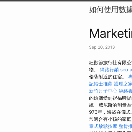
如何使用數據驅
Marketi
Sep 20, 2013
狂歡節旅行社有限公
物。
網路行銷
seo 
倫薩附近的住宿。
記帳士推薦
護理之家
新竹月子中心
經絡
的婚姻受到祝福時
統，威尼斯的劑量為
973年，海盜在儀
常適合有小孩的家
泰式放鬆按摩
整骨