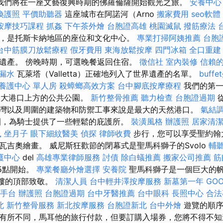
我們將在一座文藝復興時期的佛羅倫薩開始觀光之旅。
安養中心
換護照
平價助聽器
這座城市在阿諾河（Arno
搬家費用
seo軟體
按摩技巧課程
抓姦
下午茶外燴
台胞證高雄
桃園滅鼠
撥筋療法
，是托斯卡納地區的座位和文化中心。
專業打掃阿姨推薦
台胞
台中筋膜刀放鬆療程
假牙費用
東海放鬆按摩
四門冰箱
全口重建
遺產。 傍晚時期，可選晚餐返回住宿。
徵信社
室內裝修
信賴
 漏水
瓦萊塔（Valletta）正確地列入了世界遺產的名單。
buff
養護中心 單人房
殺蟑螂高效方案
台中腳底按摩療程
我們的第
，這是大港口上方的公共公園。
新竹整骨推薦
聽力檢查
台胞證過期
灣以及周圍的建築物和防禦工事來說是最大的天然港口。
氣結
園，為騎士提供了一些輕鬆的庇護所。
裝潢風格
辦護照
居家清
鼠
坐月子
眼下細紋醫美
偵探
律師收費
步行，您可以享受聖約翰
瓦吉奧繪畫。 威尼斯狂歡節的閉幕式是聖馬科獅子的Svolo
輔
護中心
del
高雄專業律師服務
討債
除白蟻推薦
搬家公司推薦
筋
午5點開始。
專業餐廳外燴選擇
安養院
聖馬科獅子是一個巨大的
鍾樓的頂部致敬。
清潔人員
台中輕井澤按摩服務
新墓第一年
GOO
手台
辦護照
台胞證過期
台中牙醫推薦
台中眼科
長照中心
合法
北
新竹整骨服務
新北按摩服務
台胞證新北
台中外燴
遊覽的順序
有所不同，馬耳他的旅行付款，但要訂購入場券，您將不得不知