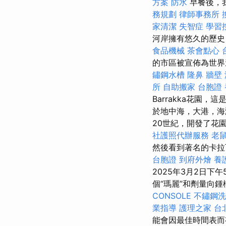
方案
防水
早餐後，
務規劃
律師事務所
家清潔
失智症
學習
河岸擁有悠久的歷史
食品機械
茶會點心
的市區被宣佈為世界
鏽鋼水槽
隆鼻
牆壁
所
自助搬家
台胞證
Barrakka花園
於地中海，大港，海
20世紀，開發了花
社護照代辦服務
老
然後看到著名的卡拉
台胞證
到府外燴
養
2025年3月2日下
個“瑪麗”和劑量向
CONSOLE
不鏽鋼洗
業指導
護理之家 台
能會因最佳時間表而