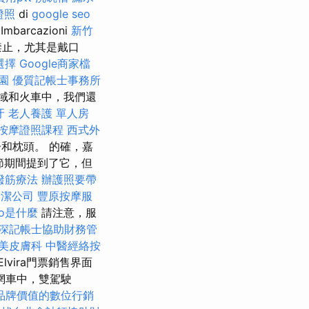
證照
di
google seo
Imbarcazioni
新竹
被禁止，尤其是戴口
選擇
Google商家檔
園
優質記帳士事務所
域和火車中，我們還
牙
老人養護 單人房
按摩證照課程
西式外
和枕頭。 的確，嘉
節期間提到了它，但
撥筋療法
辦護照要帶
清潔公司
豐原按摩服
eo是什麼
請注意，服
深記帳士協助財務管
美皮膚科
中醫經絡按
lvira門票銷售界面
在網車中，雙駕駛
品牌價值的數位行銷