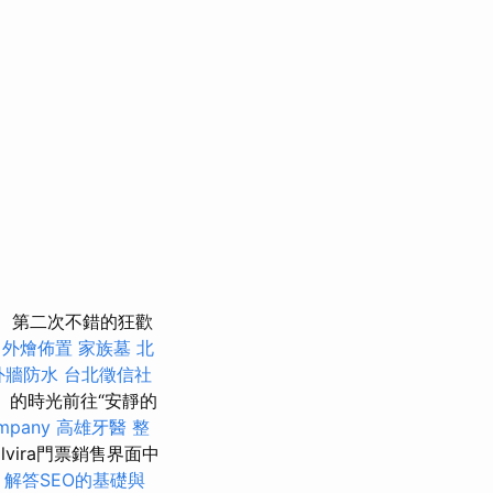
第二次不錯的狂歡
外燴佈置
家族墓
北
外牆防水
台北徵信社
ta）的時光前往“安靜的
mpany
高雄牙醫
整
vira門票銷售界面中
解答SEO的基礎與