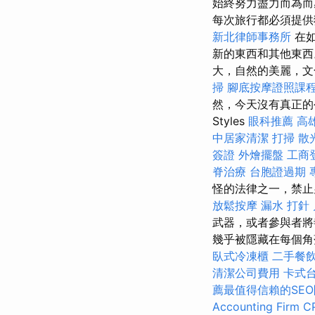
始終努力盡力而為
每次旅行都必須提供
新北律師事務所
在如
新的東西和其他東
大，自然的美麗，文
掃
腳底按摩證照課
然，今天沒有真正的公
Styles
眼科推薦
高
中居家清潔
打掃
散
簽證
外燴擺盤
工商
脊治療
台胞證過期
怪的法律之一，禁
放鬆按摩
漏水 打針
武器，或者參與者將
幾乎被隱藏在每個角落。
臥式冷凍櫃
二手餐
清潔公司費用
卡式
薦最值得信賴的SE
Accounting Firm C