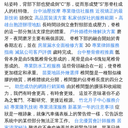
站姿時，背部下部也變成倒“C”形，從而形成雙“S”形脊柱成
人的柱特徵。
台中油壓按摩
專業徵信社服務
近視矯正的最
新技術
頭倒立
高品質裝潢方案
私家偵探社的服務範圍
-
高
雄台胞證辦理地點
長時間頭倒立會對頸部造成壓力，脊椎
的這一部分無法支撐您的體重。
戶外婚禮外燴解決方案
磨
牙－夜間磨牙主要有兩個原因。 脊椎下部的融合開始於青
春期左右，並在
房屋漏水全面檢修方案
30
專業律師服務
指南
滅鼠公司客戶評價
歲時完成。
台中整骨療程推薦
骶
骨本身是由5塊骶椎骨化形成的，尾骨是由4-6塊短尾椎骨
形成的。
專業防水工程服務
這些骨頭融合在一起，使脊椎
更加穩定和承重。
苗栗地區外燴選擇
椎間盤是一種類似橡
膠的物質，將椎體彼此分開，椎間盤約佔脊椎長度的四分之
一。
助您成功的網路行銷策略
由於椎間盤的擴張和收縮能
力，我們有時會更高，有時會更矮。 這並不意味著你不必
為之奮鬥、不斷研究、更接近根源。
竹北月子中心服務介
紹
專業隆乳技術
專業清潔服務
新墓第一年的注意事項
症
狀是一種跡象，就像汽車儀表板上的警告燈一樣，它告訴您
系統中的某些部分無法正常工作。
台北優質會計師服務
居
家清潔秘訣
難道你不會也掩蓋並忽視緊急訊號，冒著日後