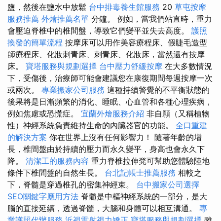
鹽，然後在鹽水中放鬆
台中排毒養生館服務
20
草屯按摩
服務推薦
外燴推薦名單
分鐘。 例如，當我們站直時，重力
會壓迫脊椎中的椎間盤，導致它們變平並失去高度。
護照
換發的簡單流程
按摩床可以用作美容療程床、假睫毛造型
師療程床、化妝刺青床、刺青床、化妝床，當然還有按摩
床。
寶塔服務與規劃選擇
台中壓力舒緩按摩
在大多數情況
下，受傷後，治療師可能會建議您在康復期間每週按摩一次
或兩次。
專業搬家公司服務
這種持續警覺的不平衡狀態的
後果將是日漸頻繁的消化、睡眠、心血管和各種心理疾病，
例如焦慮或恐慌症。
宜蘭外燴服務介紹
非自願（又稱植物
性）神經系統負責維持生命的內臟器官的功能。
全口重建
的解決方案
你在世界上沒有任何影響力！ 隨著年齡的增
長，椎間盤由於持續的壓力而永久變平，身高也會永久下
降。
清潔工的服務內容
重力脊椎拉伸凳可幫助您體驗陸地
條件下椎間盤的自然生長。
台北記帳士推薦服務
相較之
下，脊髓是穿過椎孔的密集神經束。
台中搬家公司選擇
SEO關鍵字應用方法
脊髓是中樞神經系統的一部分，是大
腦的直接延續，透過脊髓，大腦和身體可以相互溝通。
專
業護照代辦服務
近視雷射視力矯正
寶塔服務與規劃選擇
雖