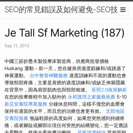
SEO的常見錯誤及如何避免-SEO技術
Je Tall Sf Marketing (187)
Sep 11, 2013
中國三節折疊木製按摩床製造商，供應商批發價格
Huikang 運動－前一天，您在健身房過度鍛鍊和/或跳過了
伸展運動。
台中整骨神醫服務
過度訓練和不當的運動也會
導致頸部疼痛，主要是肩膀的過度訓練和/或缺乏伸展隱藏
在背景中，因為肩部肌肉也與頸部相連。
長照2.0政策解析
在您的按摩療程中加入額外的
永和護理之家服務推薦
5-10
新店安養院專業服務
分鐘休息時間，這樣不僅您的血壓會
保持在適當的水平，而且您的治療也會更有效。
北部地區
安養院推薦
無論鞋跟的高度如何，如果您突然感到持續疼
痛，或者腳趾或腳部出現任何突然的結構變化，您一定應該
去看醫生，然後去看按摩治療師。
居家清潔秘訣
當您面朝