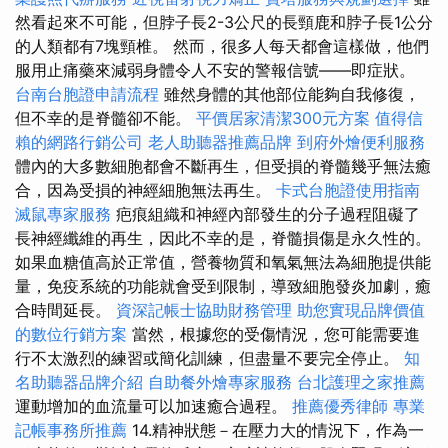
然看起來不可能，但脖子長2-3公尺的長頸鹿和脖子長1公分
的人類都有7塊頸椎。 然而，很多人每天都會這樣做，他們
服用止痛藥來減弱身體令人不安的警報信號——即症狀。
台南台胞證申請流程
雖然身體的其他部位能夠自我修復，
但不幸的是脊髓卻不能。
平價居家清潔300元方案
值得信
賴的網路行銷公司
老人助聽器推薦品牌
到府外燴便利服務
體內的大多數細胞都會不斷再生，但受損的脊髓幾乎無法癒
合，因為受損的神經細胞無法再生。
卡式台胞證使用指南
滅鼠專家服務
疤痕組織和神經內部發生的分子過程阻礙了
長神經纖維的再生，因此不幸的是，脊髓損傷是永久性的。
如果血糖值高於正常值，營養物質和氧氣無法為細胞提供能
量，免疫系統的功能就會受到限制，導致細胞發炎加劇，癒
合時間延長。
資深記帳士協助財務管理
助您實現品牌價值
的數位行銷方案
當然，根據您的受傷情況，您可能需要進
行不太激烈的練習或簡化訓練，但盡量不要完全停止。
知
名助聽器品牌介紹
自助餐外燴專家服務
台北護理之家推薦
運動增加的血流量可以加速癒合過程。
推薦優秀律師
專業
記帳事務所推薦
14.精神狀態－在壓力大的情況下，作為一