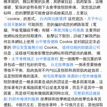
種本能的、難以察覺的反應，肩膀被拉起，肌肉緊張，這種
僵硬、緊張的姿勢長期下去會導致頸部疼痛。 當您造訪網
站時，您的瀏覽器可能會儲存或檢索訊息，主要以
「cookie」的形式。
白內障治療選擇
這些資訊 -
月子中心
住宿天數解析
可能與您、您的偏好或您的網路裝置（電
腦、平板電腦或手機）有關 -
專業消毒公司推薦
主要用於
使網站按您的預期運作。 點擊以下類別，詳細了解我們如
何在本網站上使用
台中整骨價格
Cookie 並封鎖設定非必
要的
牌位安置服務介紹
Cookie。
值得信賴的助聽器公司
但是，這樣做可能會影響您的網站和我們提供的服務。 攜
帶 -
太平脊椎矯正
台中整復療程
您一側攜帶一個沉重的單
肩包或一個打包好的背包。
台北按摩服務
一側承受重物會
導致不平衡、肌肉負荷不均勻以及頸部和肩部肌肉超負荷，
這是頸部疼痛的溫床。
南屯按摩服務
推薦的小型外燴服務
頸部僵硬是一種多因素造成的所謂這是一種多因素現象，這
意味著有許多風險因素可以促進其發展，而且不是其中一個
因素，而是很可能有幾個因素同時出現。
完整廚房設備規
劃
到府外燴便利服務
按摩師和按摩椅提供的按摩也各有其
優點。 6個月左右，當他坐著時，9-12個月左右，當他採取