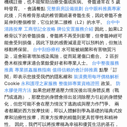
機構註冊，也不能幫助治療受傷或疾病。 脊髓通常在 5 歲
時發育。 - 會議餐點
完整廚房設備規劃
台中眼科推薦專家
此後，只有椎骨形成的椎管圍繞著脊髓生長，因此脊髓不會
延伸到整個椎管，它位於第二腰椎（L2）的水平。
台中中
清路按摩
工商登記全攻略
牌位安置服務介紹
因此，如果L2
椎骨以下的脊髓損傷，脊髓將不再受到影響，但脊髓神經可
能會受到損傷，因此下肢的感覺減退是可以預料的，但無法
移動將保留。
台中刮痧療程
水可能被細菌和有害物質污
染，這會顯著增加感染風險，從而延遲傷口癒合。 2 區折
疊木框按摩床適合業餘愛好者和專業人士。
台中整復服務
推薦
專業抓姦服務指南
值得信賴的會計師推薦
點擊「訂
閱」即表示您接受我們的隱私權和
裝潢費用每坪價格解析
Cookie
永和護理之家服務
整復師專業資格證照
政策。
防
水膠使用方法
如果您經歷過壓力情況後出現身體反應（戰
鬥或逃跑），那麼您的身體會排出並消除壓力引起的身體變
化，但您可能不會在壓力情況下逃跑或與壓力作鬥爭。 兩
者都屬於西方按摩技術，即以人體解剖學為基礎的瑞典式按
摩和治療性按摩，而東方按摩的精髓則更具哲學性和精神
性。 因此，我們可以將按摩稱為幸福和優質生活的基石，