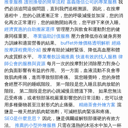
推拿服務
護照換發的簡單流程
嘉義徵信公司的專業服務
我
們必須追問這個問題，直到我們追根溯源。 因此，在按摩
過程中，您的心跳逐漸正常，您的呼吸減慢並加深，您的消
化再次正常運行，您的細胞開始再生，您平靜下來併入睡。
經濟實惠的自助搬家選擇
管理壓力與飲食和運動對您的健
康同樣重要。
專業協助討債服務
壓力會降低你在健身房努
力訓練和適當營養的結果。
buffet外燴價格透明解析
經絡
按摩課程費用介紹
按摩有助於減輕緊張、降低高血壓和體
內皮質醇水平。
專業餐飲設備推薦
快速有效的找人服務
律
師公會的服務與資源
每月一次的按摩對於消除壓力對身心
的負面影響有有益的作用。 另一方面，血液流動不良會導
致肌肉疼痛，進而導致頸部疼痛。 當您睡覺時，您的身體
會經歷不同的睡眠階段。 第一階段是您入睡且肌肉放鬆的
階段。 第二階段是您的心跳減慢且體溫下降。 如果您無法
忍受疼痛，或者頸部落枕嚴重影響您的日常活動，您可以使
用多種藥物甚至注射形式的止痛藥。
精緻茶會外燴方案
瀉
鹽是一種天然的肌肉鬆弛劑，可減輕肌肉緊張和疼痛。
SEO是什麼意思？
因此，鹽是偶爾緩解頸部僵硬的有效方
法。
推薦的小型外燴服務
只需在溫熱的沐浴水中加入一杯