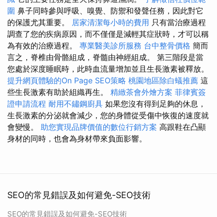
圍
鼻子同時參與呼吸、嗅覺、防禦和發聲任務，因此對它
的保護尤其重要。
居家清潔每小時的費用
只有當治療過程
調查了您的疾病原因，而不僅僅是減輕其症狀時，才可以稱
為有效的治療過程。
專業醫美診所服務
台中整骨價格
簡而
言之，脊椎由骨骼組成，脊髓由神經組成。 第三階段是當
您處於深度睡眠時，此時血流量增加並且生長激素被釋放。
提升網頁體驗的On Page SEO策略
桃園地區除白蟻推薦
這
些生長激素有助於組織再生。
精緻茶會外燴方案
菲律賓簽
證申請流程
耐用不鏽鋼廚具
如果您沒有得到足夠的休息，
生長激素的分泌就會減少，您的身體從受傷中恢復的速度就
會變慢。
助您實現品牌價值的數位行銷方案
高跟鞋在凸顯
身材的同時，也會為身材帶來負面影響。
SEO的常見錯誤及如何避免-SEO技術
SEO的常見錯誤及如何避免-SEO技術