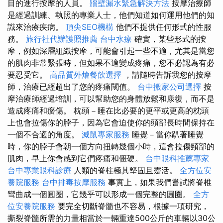
目的進行按摩的人員。
牆壁漏水緊急解決方法
按摩治療師
是經過訓練、執照的專業人士，他們知道如何運用他們的知
識來治療疾病。
頂尖SEO機構
他們不提供任何形式的性服
務。
旅行社代辦護照推薦
台中水療
確實，某些形式的按
摩，例如深層組織按摩，可能會引起一些不適，尤其是當您
的肌肉非常緊張時，但如果不適變成疼痛，您不必認為有必
要忍受它。
高品質外燴餐飲選擇
，請隨時告訴我您的按摩
師，治療已經超出了您的疼痛閾值。
台中搬家公司選擇
按
摩治療師經過培訓，可以幫助您的身體放鬆和康復，而不是
造成疼痛和瘀傷。 枕頭－睡在比必要的更平或更高的枕頭
上也會拉傷你的脖子，因為它會迫使你的頭部長時間保持在
一個不合適的角度。
滅鼠專家服務
睡覺－當你趴著睡覺
時，你的脖子會朝一個方向扭轉幾個小時，這會拉傷頸部的
肌肉，早上你會感到它們疼痛和僵硬。
台中眼科推薦專家
台中專業眼科診療
人類的脊柱極其堅固且靈活。
全方位安
養院服務
台中排毒按摩服務
事實上，如果我們嘗試將脊椎
彎曲成一個圓圈，它幾乎可以形成一個完整的圓圈。
全方
位安養院服務
要完全切斷脊髓也不容易，根據一項研究，
撕裂脊髓所需的力量相當於一輛重達500公斤的車輛以30公