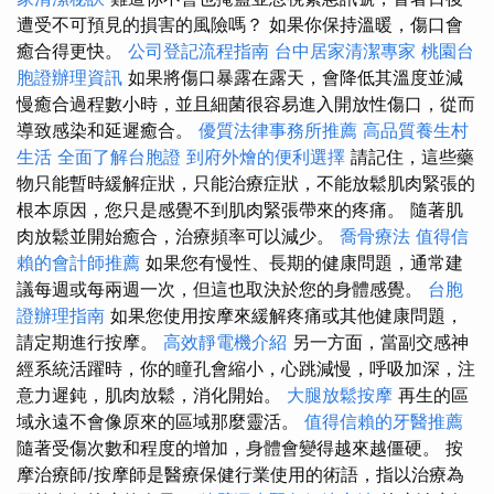
遭受不可預見的損害的風險嗎？ 如果你保持溫暖，傷口會
癒合得更快。
公司登記流程指南
台中居家清潔專家
桃園台
胞證辦理資訊
如果將傷口暴露在露天，會降低其溫度並減
慢癒合過程數小時，並且細菌很容易進入開放性傷口，從而
導致感染和延遲癒合。
優質法律事務所推薦
高品質養生村
生活
全面了解台胞證
到府外燴的便利選擇
請記住，這些藥
物只能暫時緩解症狀，只能治療症狀，不能放鬆肌肉緊張的
根本原因，您只是感覺不到肌肉緊張帶來的疼痛。 隨著肌
肉放鬆並開始癒合，治療頻率可以減少。
喬骨療法
值得信
賴的會計師推薦
如果您有慢性、長期的健康問題，通常建
議每週或每兩週一次，但這也取決於您的身體感覺。
台胞
證辦理指南
如果您使用按摩來緩解疼痛或其他健康問題，
請定期進行按摩。
高效靜電機介紹
另一方面，當副交感神
經系統活躍時，你的瞳孔會縮小，心跳減慢，呼吸加深，注
意力遲鈍，肌肉放鬆，消化開始。
大腿放鬆按摩
再生的區
域永遠不會像原來的區域那麼靈活。
值得信賴的牙醫推薦
隨著受傷次數和程度的增加，身體會變得越來越僵硬。 按
摩治療師/按摩師是醫療保健行業使用的術語，指以治療為