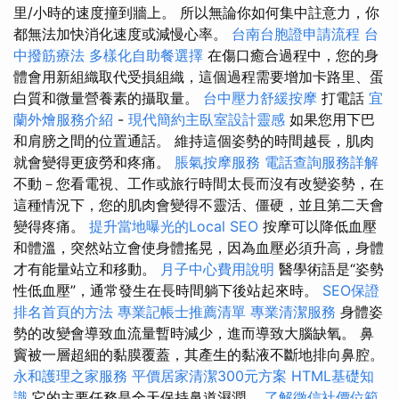
里/小時的速度撞到牆上。 所以無論你如何集中註意力，你
都無法加快消化速度或減慢心率。
台南台胞證申請流程
台
中撥筋療法
多樣化自助餐選擇
在傷口癒合過程中，您的身
體會用新組織取代受損組織，這個過程需要增加卡路里、蛋
白質和微量營養素的攝取量。
台中壓力舒緩按摩
打電話
宜
蘭外燴服務介紹
-
現代簡約主臥室設計靈感
如果您用下巴
和肩膀之間的位置通話。 維持這個姿勢的時間越長，肌肉
就會變得更疲勞和疼痛。
脹氣按摩服務
電話查詢服務詳解
不動－您看電視、工作或旅行時間太長而沒有改變姿勢，在
這種情況下，您的肌肉會變得不靈活、僵硬，並且第二天會
變得疼痛。
提升當地曝光的Local SEO
按摩可以降低血壓
和體溫，突然站立會使身體搖晃，因為血壓必須升高，身體
才有能量站立和移動。
月子中心費用說明
醫學術語是“姿勢
性低血壓”，通常發生在長時間躺下後站起來時。
SEO保證
排名首頁的方法
專業記帳士推薦清單
專業清潔服務
身體姿
勢的改變會導致血流量暫時減少，進而導致大腦缺氧。 鼻
竇被一層超細的黏膜覆蓋，其產生的黏液不斷地排向鼻腔。
永和護理之家服務
平價居家清潔300元方案
HTML基礎知
識
它的主要任務是全天保持鼻道濕潤。
了解徵信社價位範