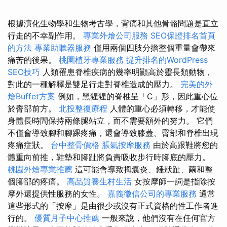
根據演化生物學和生物考古學，背痛和其他骨骼問題是直立
行走的不幸副作用。
專業外燴公司服務
SEO保證排名首頁
的方法
專業助聽器服務
僅用兩個四肢分擔整個重量會帶來
痛苦的後果。
桃園植牙專業服務
提升排名的WordPress
SEO技巧
人類罹患脊椎疾病的幾率明顯高於靈長類動物，
對此的一種解釋是雙足行走對脊椎造成的壓力。
完美的外
燴Buffet方案
例如，黑猩猩的脊椎呈「C」形，因此重心位
於臀部前方。
北投整復療程
人體的重心必須轉移，才能使
身體長時間保持兩條腿站立，而不需要額外的努力。 它們
不僅會導致腳和腳踝疼痛，還會導致膝蓋、臀部和脊椎出現
疼痛症狀。
台中整骨價格
脹氣按摩服務
由於高跟鞋將您的
體重向前推，鞋墊和腳趾將負責吸收步行時腳底的壓力。
桃園外燴專業推薦
這可能會導致拇囊炎、錘狀趾、繭和整
個腳部的疼痛。
高品質養生村生活
女按摩師一詞是指除按
摩外還提供性服務的女性。
嘉義徵信公司的專業服務
通常
這些形式的「按摩」是由很少或沒有正式資格的性工作者進
行的。
優質月子中心推薦
一般來說，他們沒有在任何官方