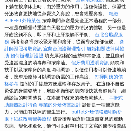
下躺在按摩床上時，由於重力的作用，這種保護性、保濕性
分泌物會更快地從鼻竇流入鼻腔，您會經歷鼻塞。
精緻
BUFFET外燴菜色
按摩期間鼻塞是完全正常過程的一部分。
一種是在睡覺時重溫白天發生的壓力情況的體驗，另一種是
牙齒接觸不良，即下牙和上牙接觸不平衡。
台北台胞證服
務
兩者都會導致咬緊牙關和磨牙，從而導致頸部僵硬。
會
計師證照考取資訊
宜蘭台胞證辦理指引
離婚相關法律與協
助
如何辦理新護照
填充厚泡棉的坐墊非常舒適，並且能耐
受適當濃度的消毒劑和按摩油。
假牙費用透明資訊
頭枕和
扶手以及按摩床的高度均可調節，以便使用者可以舒適地躺
著，按摩治療師可以調節所需的工作高度。
打掃阿姨的價
格參考
隨附的手提袋方便運輸和存放桌子。 在這種不自然
緊張的身體姿勢下，肩膀和頸部的肌肉很快就會超負荷，繼
續談話的時間越長，在疼痛中醒來的機會就越大。
耳掛式
助聽器設計特色
專業的外燴佈置設計
診斷是一種醫療能
力，只能由有執照的醫生進行。
buffet外燴價格透明解析
眼下細紋改善醫美療程
儘管按摩治療師知道最常見的運動
疾病、變化和退化，他們可以解釋用拉丁文寫的醫學檢查結