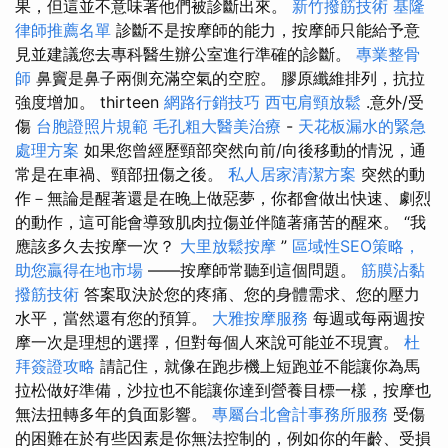
果，但這並不意味著他們被診斷出來。
新竹撥筋技術
基隆
律師推薦名單
診斷不是按摩師的能力，按摩師只能給予意
見並建議您去專科醫生辦公室進行準確的診斷。
專業整骨
師
鼻竇是鼻子兩側充滿空氣的空腔。 膠原纖維排列，抗拉
強度增加。 thirteen
網路行銷技巧
西屯肩頸放鬆
.意外/受
傷
台胞證照片規範
毛孔粗大醫美治療
-
天花板漏水的緊急
處理方案
如果您曾經歷頸部突然向前/向後移動的情況，通
常是在車禍、頸部扭傷之後。
私人居家清潔方案
突然的動
作－無論是醒著還是在晚上做惡夢，你都會做出快速、劇烈
的動作，這可能會導致肌肉拉傷並伴隨著痛苦的醒來。 “我
應該多久去按摩一次？
大里放鬆按摩
”
區域性SEO策略，
助您贏得在地市場
——按摩師常聽到這個問題。
筋膜沾黏
撥筋技術
答案取決於您的疼痛、您的身體需求、您的壓力
水平，當然還有您的預算。
大雅按摩服務
每週或每兩週按
摩一次是理想的選擇，但對每個人來說可能並不現實。
杜
拜簽證攻略
請記住，就像在跑步機上短跑並不能讓你為馬
拉松做好準備，沙拉也不能讓你達到營養目標一樣，按摩也
無法扭轉多年的負面影響。
專屬台北會計事務所服務
受傷
的困難在於有些因素是你無法控制的，例如你的年齡、受損