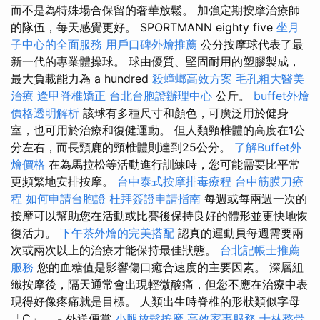
而不是為特殊場合保留的奢華放鬆。 加強定期按摩治療師
的隊伍，每天感覺更好。 SPORTMANN eighty five
坐月
子中心的全面服務
用戶口碑外燴推薦
公分按摩球代表了最
新一代的專業體操球。 球由優質、堅固耐用的塑膠製成，
最大負載能力為 a hundred
殺蟑螂高效方案
毛孔粗大醫美
治療
逢甲脊椎矯正
台北台胞證辦理中心
公斤。
buffet外燴
價格透明解析
該球有多種尺寸和顏色，可廣泛用於健身
室，也可用於治療和復健運動。 但人類頸椎體的高度在1公
分左右，而長頸鹿的頸椎體則達到25公分。
了解Buffet外
燴價格
在為馬拉松等活動進行訓練時，您可能需要比平常
更頻繁地安排按摩。
台中泰式按摩排毒療程
台中筋膜刀療
程
如何申請台胞證
杜拜簽證申請指南
每週或每兩週一次的
按摩可以幫助您在活動或比賽後保持良好的體形並更快地恢
復活力。
下午茶外燴的完美搭配
認真的運動員每週需要兩
次或兩次以上的治療才能保持最佳狀態。
台北記帳士推薦
服務
您的血糖值是影響傷口癒合速度的主要因素。 深層組
織按摩後，隔天通常會出現輕微酸痛，但您不應在治療中表
現得好像疼痛就是目標。 人類出生時脊椎的形狀類似字母
「C」。 - 外送便當
小腿放鬆按摩
高效家事服務
士林整骨