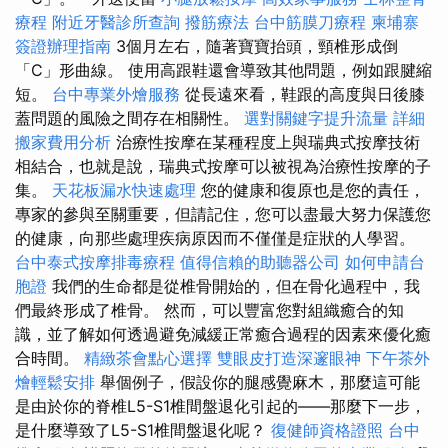
療程
附近牙醫診所查詢
撥筋療法
台中筋膜刀療程
柬埔寨
簽證辦理指南
3個月左右，隨著寶寶抬頭，頸椎形成倒
「C」形曲線。 使用高跟鞋還會導致其他問題，例如跟腱縮
短。
台中專業外燴服務
從長遠來看，鞋跟的高度與日後膝
蓋問題的風險之間存在相關性。
選對關鍵字提升流量
詳細
搬家費用分析
治療性按摩在某種程度上與瑞典式按摩技術
相結合，也就是說，瑞典式按摩可以被視為治療性按摩的子
集。
天花板漏水快速處理
您的健康和復原也是您的責任，
專家的參與至關重要，但請記住，您可以盡最大努力保護您
的健康，向那些處理疾病原因而不僅僅是症狀的人學習。
台中泰式按摩排毒療程
值得信賴的助聽器公司
如何申請台
胞證
我們的生命都是從椎骨開始的，但在骨化過程中，我
們最終形成了椎骨。 然而，可以豐富您對組織癒合的知
識，並了解如何透過避免減緩正常癒合過程的因素來優化癒
合時間。
精緻茶會點心選擇
雙眼皮打造深邃眼神
下午茶外
燴輕鬆安排
舉個例子，假設你的腿感覺麻木，那麼這可能
是由於你的脊椎L5-S1椎間盤退化引起的——那麼下一步，
是什麼導致了L5-S1椎間盤退化呢？
復健師資格證照
台中