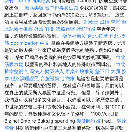
新竹
Google商家檔案
與阿提哈德（Atihad）的航空旅行非
常出色。
撥筋美容
台中排毒養生館
令我驚訝的是，當我在
網上註冊時，返回旅行中約為200歐元，約80歐元。 這些
酒店被埃及酒店協會歸類為5個類別。
記帳士 成績 查詢
台
北記帳士推薦
外燴 宜蘭
護照代辦
撥筋證照
與近年來一
樣，酒店行業繼續觀察到。
徵信社價位
台北 按摩
竹北 撥
筋
optimization 中文
當前在幾個地方建造了新酒店，尤其
是對於過去幾十年來已成為度假勝地的地點，例如Ghalib
港。 桑給巴爾島有美麗的白色沙灘和美妙的珊瑚礁。
竹北
筋膜放鬆
以豐富的香料和當地人的特殊款待而聞名。
竹北
推拿整復
社團法人 財團法人
辦桌外燴推薦
墊下巴
大腿 按
摩
經絡調理證照
台胞證新北
搬家
無論您是想要放鬆還是
程序，都需要理想的選擇。 在科盛市和舊城區，我們可以
在真正的威尼斯人氛圍中度過時光。 但是，除了娛樂外，
我們還可以有很多文化節目。 我們還可以了解歷史古蹟，
中世紀的防禦工事和古老的小酒館。 在匈牙利，有1000多
年的歷史，無數種族和文化留下了烙印。 1100.Vekt.l是
Biz.nci Empire Buks.ig sparkling
復健師證照
trad。
豐原
整骨
拜訪我們到地中海第三大島塞浦路斯，稱為阿芙羅狄