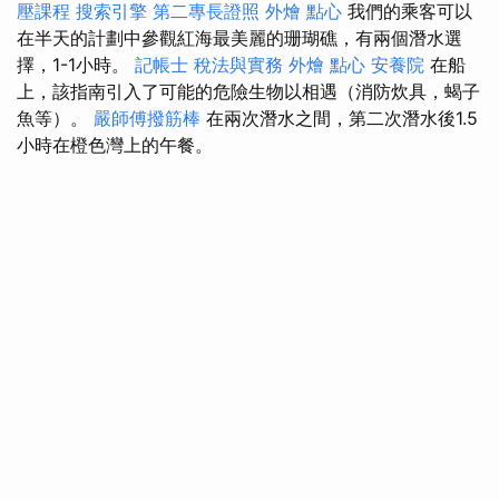
壓課程
搜索引擎
第二專長證照
外燴 點心
我們的乘客可以
在半天的計劃中參觀紅海最美麗的珊瑚礁，有兩個潛水選
擇，1-1小時。
記帳士 稅法與實務
外燴 點心
安養院
在船
上，該指南引入了可能的危險生物以相遇（消防炊具，蝎子
魚等）。
嚴師傅撥筋棒
在兩次潛水之間，第二次潛水後1.5
小時在橙色灣上的午餐。