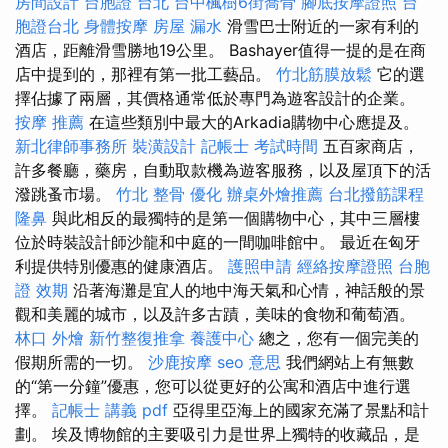
房間設計
台胞證 台北
台中楓樹6街喬骨
腳底按摩證照
台
胞證台北
身體按摩
房屋 漏水
滑雪巴士附近的一家有利的
酒店，距離滑雪勝地19公里。 Bashayer值得一提的是在商
店中提到的，那裡有第一批工藝品。
竹北筋膜放鬆
它的選
擇佔據了兩層，其價格通常低於專門為遊客設計的企業。
按摩 推薦
在這些類別中最大的Arkadia購物中心應提及。
新北律師事務所
裝潢設計
記帳士 考試時間
五百家商店，
許多餐廳，藥房，自動取款機為遊客服務，以及屋頂下的活
潑跳蚤市場。
竹北 整骨
優化
辦桌外燴推薦
台北撥筋課程
隆鼻
與此相反的最獨特的是第一個購物中心，其中三層樓
位於時裝設計師沙龍和中庭的一間咖啡館中。 最近在匈牙
利提供特別優惠的健康酒店。
護照申請
經絡按摩證照
台胞
證 效期
沿著海灘是宜人的地中海天氣和心情，神話般的景
觀和美麗的城市，以及許多古蹟，美味的食物和葡萄酒。
林口 外燴
新竹整復推拿
養護中心
總之，您有一個完美的
假期所需的一切。
沙鹿按摩
seo 意思
我們網站上有無數
的“第一分鐘”優惠，您可以從更好的公寓和酒店中進行選
擇。
記帳士 講義 pdf
亞得里亞海上的國家充滿了景點和計
劃。 埃及博物館的主要吸引力是世界上獨特的收藏品，是