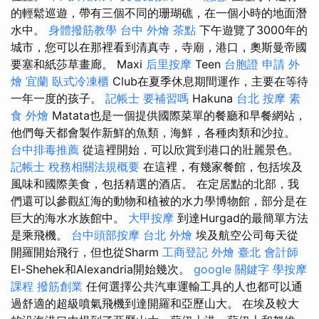
的輕鬆巡遊，帶有三個不同的珊瑚礁，在一個小時的地面潛
水中。
身體撥筋教學
台中 外燴 茶點
下午遊覽了3000年的
城市，您可以在那裡看到清真寺，寺廟，港口，奧斯曼帝國
要塞和紙莎草畫廊。 Maxi
后里按摩
Teen
台胞證 申請
外
燴 宜蘭
臥式冷凍櫃
Club在夏季休息期間運作，主要在等待
一年一度的孩子。
記帳士 要補習嗎
Hakuna
台北 按摩
素
食 外燴
Matata也是一個提供國際菜單的餐廳和早餐網站，
他們每天都會製作新鮮的魚類，海鮮，各種肉類和沙拉。
台中排毒推薦
從這裡開始，可以欣賞到港口的壯麗景色。
記帳士 稅務相關法規概要
在這裡，有幾家餐館，包括埃及
風味和國際美食，包括精選的酒店。 在定居點​​的北部，我
們還可以參觀紅海的動物和植被的水力學博物館，部分是在
巨大的海水水族館中。
大甲按摩
到達Hurgad的最簡單方法
是乘飛機。
台中頭部按摩
台北 外燴
埃及航空公司每天從
開羅開始飛行，但也從Sharm
工商登記
外燴 臺北
會計師
El-Shehek和Alexandria開始幾次。
google 關鍵字
學按摩
課程
撥筋創業
任何選擇公共汽車運輸工具的人也都可以通
過舒適的超級噴氣飛機到達開羅和亞歷山大。 在埃及較大