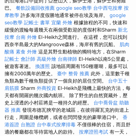
的沿海港口中提到了亞歷山大，蘇伊士港，蘇伊士和努維
巴。
餐飲設備回收推薦
google seo教學
台中西屯按摩
按
摩教學
許多海洋度假勝地通常被停在埃及海岸。
google
seo教學
記帳士 書單
宜蘭 外燴
根據旅程的不同，快速和
緩慢的渡輪每週幾天在兩個受歡迎的度假村和Sharm
新北
按摩
台南 外燴
El-Heikh之間進行。 在這裡，您可以找到
西奈半島最大的Mangroove森林，海岸有舊的沉船。
肌肉
酸痛
素食 外燴
這是其野生動植物的獨特地方，在Sharm
記帳士 會計師
高級外燴
台南律師
El-Heikh以南5公里處，
被遊客著迷。
換護照
該地區周圍有150種珊瑚，最多可以
擁有2000萬年的歷史。
臺中 整骨 推薦
此外，這里數千種
魚類為數千種魚類提供了一個良好的居住空間。
台中五十
肩筋膜
Sharm
外商投資
El-Heikh是飛機上最快的方法，每
天都有開羅的幾次國內航班。 除了野生的自然寶藏外，歷
史上浸透的小村莊將是一種持久的經歷。
台中喬骨盆
助聽
器 推薦
發現布德瓦狹窄的老城區，在彼得羅瓦克的街道上
行走，周圍是橄欖網，或者在閃閃發光的豪華港口中。
香
港簽證 台胞證
台中泰式按摩排毒
不僅很棒的住宿，而且舒
適的餐廳都在等待當地人的款待。
按摩證照考試
有一天，