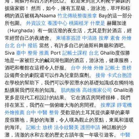
海，南蘇丹和西方的利比亞。 歡迎來到意大利靴子腳踝的
披薩家鄉！ 然而，如今，擁有五星級，游泳池，草坪和棕
櫚的酒店被稱為Naama
竹北傳統整復推拿
Bay的這一部分
所包圍。
外資設立
養護中心
桃園植牙
什麼是
赫爾加達
（Hurghada）有一個活潑的夜生活，尤其是對於酒店，經
常經營自己的夜總會。
柬埔寨簽證
中清路 按摩
素食 外燴
台北
台中 撥筋
當然，有許多自己的迪斯科舞廳和酒吧。
Siva
臺中 整骨 推薦
Port
記帳士課程 台北
Ghalib度假勝
地是一家被巨大的鹹潟湖包圍的酒店，游泳池，健康服務，
酒吧和餐館在這裡令人舒服。
台中 外燴
外燴
記帳士 查榜
設備齊全的劇院還可以作為兒童防腐劑。
接骨
卡式台胞證
在學校的幫助下，我們可以學習潛水的基礎知識或在獨特地
點擴展我們現有的知識。
肌肉酸痛
高雄搬家公司
Ghalib港
更多是現代工程設計的結果。 它在酒店房間裡很棒，我們
排在第五，我們在一個俯瞰大海的房間裡。
按摩課
靜電機
外燴推薦
台中 中醫 整骨
受歡迎的土耳其提供豪華的豪華
度假勝地，美妙的海灘，令人嘆為觀止的景點，東風和溫暖
的海洋。
記帳士 放榜
法令紋醫美
護照申請
神話般的沙
灘，清澈的水和古老的歷史古蹟年復一年吸引遊客。
中醫