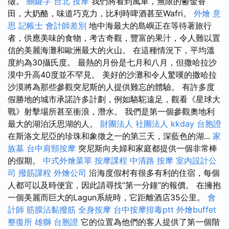
徵。
關鍵字
台北 按摩
我們將看到風車，無限的鬱金香
田，大奶酪，味道巧克力，比利時啤酒甚至Wafri。
外燴 意
思
記帳士 會計師差別
地中海最大的島嶼正在等待著旅行
者，供應美味的食物，考古奇觀，豐富的果汁，令人難以置
信的美麗海灘和歐洲最大的火山。 在這種情況下，平均溫
度約為30攝氏度。 最熱的月份是七月和八月，但撒哈拉沙
漠中升高40度並不罕見。 美好的沙灘和令人驚嘆的撒哈拉
沙漠將為那些參觀突尼斯的人提供難忘的體驗。 有許多度
假勝地的城市承諾許多計劃，例如駱駝遠足，觀看《星球大
戰》射擊場所甚至衝浪，潛水。 我們是第一個參觀奧地利
最大的湖泊沃思湖的人。
財團法人 社團法人
kkday 台胞證
在斯洛文尼亞的珍珠和象徵之一的第三天，深藍色的湖...
家
族墓
台中肩頸按摩
突尼斯向夫婦和家庭都提供一個非常棒
的假期。
中式外燴菜單
按摩課程
中清路 按摩
室內設計公
司
撥筋課程
外燴公司
沿海度假村有很多有利的住宿，每個
人都可以及時便宜，因此請尋找“第一分鐘”的報價。 在擁抱
一個美麗而巨大的Lagun系統時，它距離酒店35公里。
會
計師
筋膜沾黏撥筋
全身按摩
台中按摩排毒ptt
外燴buffet
整復所
雄獅 台胞證
它的位置為他們的客人提供了第一個階