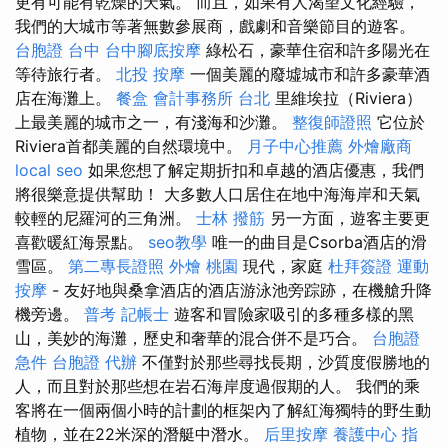
更有可能有乾燥的天氣。 而且，如果有人渴望文化經驗，
我們的大城市等著無數參展商，戲劇和音樂節目的遊客。
台胞證 台中
台中腳底按摩
綠松石，豪華住宿和許多陽光在
等待旅行者。
北投 按摩
一個美麗的廢墟城市和許多豪華酒
店在海灘上。
餐盒
會計事務所 台北
里維埃拉（Riviera）
上最美麗的城市之一，有淺海和沙灘。
整復師證照
它位於
Riviera首都美麗的自然環境中。
月子中心推薦
外燴廠商
local seo
如果您想了解定期折扣和卓越的酒店優惠，我們
將很樂意提供幫助！ 大多數人口居住在地中海海岸和天氣
較輕的尼羅河的三角洲。
士林 撥筋
另一方面，遊客主要更
喜歡暖紅海景點。
seo教學
唯一的曲目是Csorba酒店的滑
雪區。
第二專長證照
外燴 桃園
現代，家庭
杜拜簽證
運動
按摩
- 友好地與桑拿酒店的酒店游泳池旁踪跡，在機艙升降
機旁邊。
普考 記帳士
遊客和冒險家吸引的多種多樣的黑
山，美妙的海灘，歷史和奢華的混合併不是巧合。
台胞證
急件
台胞證 代辦
不僅對於那些尋找長期，沙質度假勝地的
人，而且對於那些想在岩石海岸度過假期的人。 我們的乘
客將在一個兩個小時的計劃的框架內了解紅海獨特的野生動
植物，並在22米深的潛艇中潛水。
后里按摩
養護中心
指