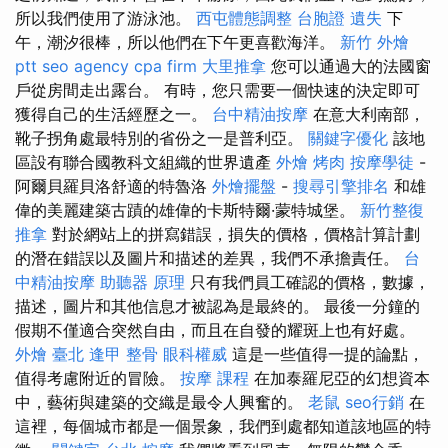
所以我們使用了游泳池。
西屯體態調整
台胞證 遺失
下
午，潮汐很棒，所以他們在下午更喜歡海洋。
新竹 外燴
ptt
seo agency
cpa firm
大里推拿
您可以通過大的法國窗
戶從房間走出露台。 有時，您只需要一個快速的決定即可
獲得自己的生活經歷之一。
台中精油按摩
在意大利南部，
靴子拐角處最特別的省份之一是普利亞。
關鍵字優化
該地
區設有聯合國教科文組織的世界遺產
外燴 烤肉
按摩學徒
-
阿爾貝羅貝洛舒適的特魯洛
外燴擺盤
-
搜尋引擎排名
和雄
偉的美麗建築古蹟的雄偉的卡斯特爾·蒙特城堡。
新竹整復
推拿
對於網站上的拼寫錯誤，損失的價格，價格計算計劃
的潛在錯誤以及圖片和描述的差異，我們不承擔責任。
台
中精油按摩
助聽器 原理
只有我們員工確認的價格，數據，
描述，圖片和其他信息才被認為是最終的。 最後一分鐘的
假期不僅適合突然自由，而且在自發的耀斑上也有好處。
外燴 臺北
逢甲 整骨
眼科權威
這是一些值得一提的論點，
值得考慮附近的冒險。
按摩 課程
在加泰羅尼亞的幻想資本
中，藝術與建築的交織是最令人興奮的。
老鼠
seo行銷
在
這裡，每個城市都是一個景象，我們到處都知道該地區的特