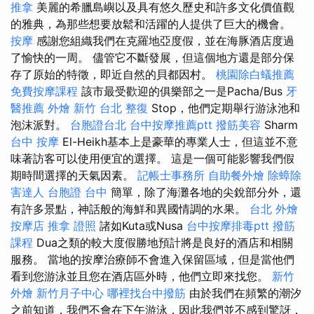
推拿
美麗的希臘島嶼以及具有悠久歷史和許多文化價值觀
的雅典，為那些想要放鬆和活躍的人提供了巨大的機會。
按摩
感謝您組織我們在克羅地亞度假，並在海豚酒店度過
了愉快的一周。 儘管它不斷發展，但這個地方還是部分保
存了原始的特徵，即近自然的貝都因村。
桃園除白蟻推薦
免費按摩課程
該市最受歡迎的俱樂部之一是Pacha/Bus
牙
醫推薦
外燴 新竹
台北 整復
Stop，他們定期舉行游泳池和
泡沫派對。
台胞證台北
台中按摩推薦ptt
撥筋美容
Sharm
台中 按摩
El-Heikh基本上是豪華的專業人士，但這並不意
味著訪客可以使用便宜的選擇。 這是一個可能影響我們假
期時間選擇的天氣因素。
記帳士事務所
自助餐外燴
除蟑除
害達人
台胞證 台中
簡單，除了海灘各地的尖銳部分外，還
有許多景點，神話般的海鮮和異國情調的水果。
台北 外燴
按摩店
推拿 證照
諸如Kuta或Nusa
台中按摩排毒ptt
撥筋
課程
Dua之類的較大度假勝地預計將是良好的酒店和相關
服務。 當地的按摩治療師不會進入保留區域，但是當他們
看到您游泳並且您在酒店區外時，他們立即來找您。
新竹
外燴
新竹月子中心
哪裡找台中撥筋
由於我們在頻繁的潮汐
之前知道，我們不會在下午游泳，因此我們並不感到驚訝，