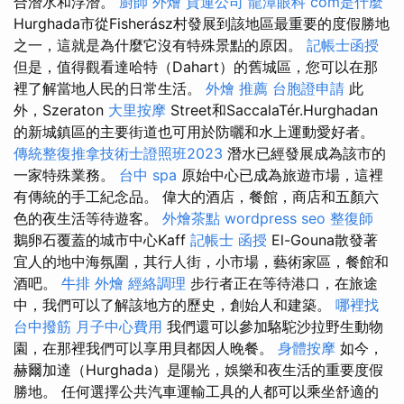
合潛水和浮潛。
廚師 外燴
貨運公司
龍潭眼科
com是什麼
Hurghada市從Fisherász村發展到該地區最重要的度假勝地
之一，這就是為什麼它沒有特殊景點的原因。
記帳士函授
但是，值得觀看達哈特（Dahart）的舊城區，您可以在那
裡了解當地人民的日常生活。
外燴 推薦
台胞證申請
此
外，Szeraton
大里按摩
Street和SaccalaTér.Hurghadan
的新城鎮區的主要街道也可用於防曬和水上運動愛好者。
傳統整復推拿技術士證照班2023
潛水已經發展成為該市的
一家特殊業務。
台中 spa
原始中心已成為旅遊市場，這裡
有傳統的手工紀念品。 偉大的酒店，餐館，商店和五顏六
色的夜生活等待遊客。
外燴茶點
wordpress seo
整復師
鵝卵石覆蓋的城市中心Kaff
記帳士 函授
El-Gouna散發著
宜人的地中海氛圍，其行人街，小市場，藝術家區，餐館和
酒吧。
牛排 外燴
經絡調理
步行者正在等待港口，在旅途
中，我們可以了解該地方的歷史，創始人和建築。
哪裡找
台中撥筋
月子中心費用
我們還可以參加駱駝沙拉野生動物
園，在那裡我們可以享用貝都因人晚餐。
身體按摩
如今，
赫爾加達（Hurghada）是陽光，娛樂和夜生活的重要度假
勝地。 任何選擇公共汽車運輸工具的人都可以乘坐舒適的