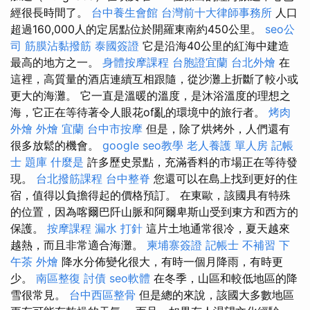
經很長時間了。
台中養生會館
台灣前十大律師事務所
人口
超過160,000人的定居點位於開羅東南約450公里。
seo公
司
筋膜沾黏撥筋
泰國簽證
它是沿海40公里的紅海中建造
最高的地方之一。
身體按摩課程
台胞證宜蘭
台北外燴
在
這裡，高質量的酒店連續互相跟隨，從沙灘上折斷了較小或
更大的海灘。 它一直是溫暖的溫度，是沐浴溫度的理想之
海，它正在等待著令人眼花of亂的環境中的旅行者。
烤肉
外燴
外燴 宜蘭
台中市按摩
但是，除了烘烤外，人們還有
很多放鬆的機會。
google seo教學
老人養護 單人房
記帳
士 題庫
什麼是
許多歷史景點，充滿香料的市場正在等待發
現。
台北撥筋課程
台中整脊
您還可以在島上找到更好的住
宿，值得以負擔得起的價格預訂。 在東歐，該國具有特殊
的位置，因為喀爾巴阡山脈和阿爾卑斯山受到東方和西方的
保護。
按摩課程
漏水 打針
這片土地通常很冷，夏天越來
越熱，而且非常適合海灘。
柬埔寨簽證
記帳士 不補習
下
午茶 外燴
降水分佈變化很大，有時一個月降雨，有時更
少。
南區整復
討債
seo軟體
在冬季，山區和較低地區的降
雪很常見。
台中西區整骨
但是總的來說，該國大多數地區