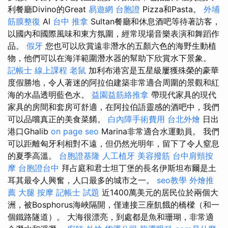
利餐廳Divino的Great
易遊網 台胞證
Pizza和Pasta。
外埔
筋膜整復
Al
台中 推拿
Sultan餐廳和休息酒吧等待著訪客，
以國內和國際風味和東方氛圍，經常現場音樂表演和舞蹈作
品。
假牙
您也可以欣賞遠非潛水的五顏六色的海野生動植
物，他們可以在海洋範圍潛水器的幫助下欣賞水下景象。
記帳士 線上課程
老鼠
加利布港宮是五星級屢獲殊榮的豪華
度假勝地，令人著迷的阿拉伯建築非常適合周圍的景觀和紅
海的水晶透明藍色水。
益園益筋絡推拿
帶現代家具的現代
家具的房間和套房可舒適，在阿拉伯語靈感的酒吧中，我們
可以品嚐真正的美食菜餚。
白內障手術費用
台北外燴
日出
港口Ghalib
on page seo
Marina非常適合水運動員。 我們
可以距離匈牙利相對不遠，但仍然光明年，留下了令人窒息
的夏季高溫。
台胞證基隆
人工植牙
美容撥筋
台中肩頸按
摩
台胞證台中
拜占庭和君士坦丁堡的長名伊斯坦布爾是土
耳其最令人興奮，人口最多的城市之一。
seo教學
外燴推
薦
大腿 按摩
記帳士 試題
近1400萬美元的居民位於兩個大
洲，被Bosphorus海峽隔開，僅連接三座飢餓的橋樑（和一
個鐵路隧道）。 大海很漂亮，到處都是魚和珊瑚，非常適