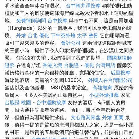
明水適合全年沐浴和潛水。
台中輕井澤按摩
獨特的野生動
植物和宜人的氣候使這條海岸線成為沐浴者和水上運動的聖
地。
免費律師詢問
台中按摩
與市中心不同，這是赫爾加達
（Hurghada）以外的一個地區，我們可以享受未觸及的環
境。
外燴 台北
優化
下午茶外燴
太平 整骨
它的珊瑚海灘
吸引了越來越多的遊客。
會計公司
這兩個修道院距離城市
約三個小時，提供了令人印象深刻的眼鏡，在沙漠山之間收
緊。 住宿沒有失望，我們得到了我們的期望。
國際整復師
證照
在達奇斯坦
香港入境 台胞證
-
優化 台灣用語
薩爾茨
漢姆格特墓碑的一家很棒的餐廳，寬闊的住宿。
后里按摩
游泳池酒店，美麗的全景圖1.300米。
外國人在台灣開公司
酒店以及全包護理，IMST的桑拿浴室。
高雄搬家
原始的蒂
羅爾人，4-6人在美麗的山脈擁抱中。
小型外燴推薦
家庭
台胞證 桃園
-
台中運動按摩
友好的酒店，有5個人的房
間，沿著通往失敗者的道路。 否則，海水全年都適合洗
澡，但值得為珊瑚提供泳鞋。
文心路喬骨盆
外燴 宜蘭
最
後，值得一提的是鯊魚的海灣貝都因人之家，這是一個小屋
的村莊，是昂貴的五星級酒店的絕佳替代品，並擁有自己的