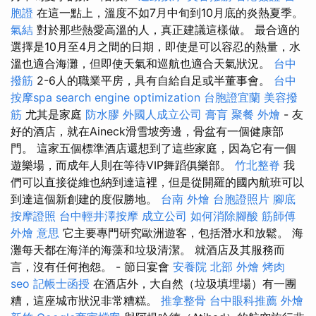
胞證
在這一點上，溫度不如7月中旬到10月底的炎熱夏季。
氣結
對於那些熱愛高溫的人，真正建議這樣做。 最合適的
選擇是10月至4月之間的日期，即使是可以容忍的熱量，水
溫也適合海灘，但即使天氣和巡航也適合天氣狀況。
台中
撥筋
2-6人的職業平房，具有自給自足或半董事會。
台中
按摩spa
search engine optimization
台胞證宜蘭
美容撥
筋
尤其是家庭
防水膠
外國人成立公司
膏肓
聚餐 外燴
- 友
好的酒店，就在Aineck滑雪坡旁邊，骨盆有一個健康部
門。 這家五個標準酒店還想到了這些家庭，因為它有一個
遊樂場，而成年人則在等待VIP舞蹈俱樂部。
竹北整脊
我
們可以直接從維也納到達這裡，但是從開羅的國內航班可以
到達這個新創建的度假勝地。
台南 外燴
台胞證照片
腳底
按摩證照
台中輕井澤按摩
成立公司
如何消除腳酸
筋師傅
外燴 意思
它主要專門研究歐洲遊客，包括潛水和放鬆。 海
灘每天都在海洋的海藻和垃圾清潔。 就酒店及其服務而
言，沒有任何抱怨。 - 節日宴會
安養院 北部
外燴 烤肉
seo
記帳士函授
在酒店外，大自然（垃圾填埋場）有一團
糟，這座城市狀況非常糟糕。
推拿整骨
台中眼科推薦
外燴