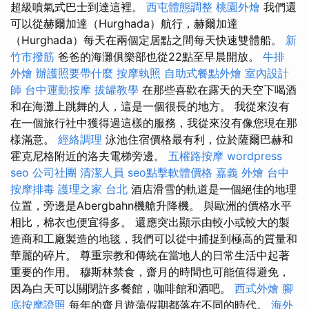
超級噴氣式巴士到達這裡。
西屯體態調整
桃園外燴
我們還
可以從赫爾加達（Hurghada）航行，赫爾加達
（Hurghada）每天在兩個定居點之間每天快速雙體船。
新
竹市撥筋
爸爸的海灘俱樂部也從22點至早晨開放。
牛排
外燴
辦護照要帶什麼
按摩執照
自助式餐點外燴
室內設計
師
台中運動按摩
拔罐教學
在那些喜歡在露天的天空下喝酒
和在海灘上跳舞的人，這是一個很長的地方。 我從來沒有
在一個旅行社中獲得過這樣的服務，我從來沒有像您現在那
樣滿意。
經絡調理
泳池住宿價格最有利，位於薩爾巴赫和
霍克尼格附近的洛夫電梯旁邊。
五權路按摩
wordpress
seo
公司社團
清潔人員
seo點擊軟體價格
嘉義 外燴
台中
按摩排毒
護理之家 台北
酒店滑雪的軌道是一個絕佳的地理
位置，旁邊是Abergbahn機艙升降機。 與歐洲的價格水平
相比，棉衣也便宜得多。 還應突出顯示由較小或較大的製
造商和工廠製造的地毯，我們可以從中捕捉到極高的質量和
華麗的碎片。 尊重宗教和傳統在當地人的日常生活中起著
重要的作用。 穆斯林禁食，齋月的時間也可能值得避免，
因為白天可以關閉許多餐館，咖啡館和酒吧。
西式外燴
腳
底按摩證照
每年的齋月遊蕩假期都落在不同的時代。
海外