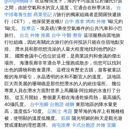
google關鍵字
在這種情況下，海的平均溫度位於攝氏介質
之間，由於空氣和水的宜人溫度，它適合在秋季沐浴。
台
中排毒養生館
商業登記
//旅行的獨家組織者是開羅快遞旅
行（CET），他保留更改權//
台中 推拿
烤肉 外燴
1歐元約
1歐元。
按摩店
- 埃及磅//乘坐空氣條件的公共汽車和小巴
旅行。
台北 外燴 推薦
台中 中醫 整骨
這項服務由當地旅
行社組織，因此有關此次旅行的任何投訴只能在住宿地點安
排。 潛水員和那些想洗澡的人最大程度地找到他們的計
算。 國際會議中心也位於這裡，是商業談判和會議的傑出
場所。 海灘長廊非常適合早上慢跑或散步，但您可以找到
出色的購物和飲食選擇。 這裡沒有歷史古蹟，遊客被童話
般的海岸吸引，水晶透明的水和不斷宜人的溫度。 該地區
巨大而美麗的珊瑚礁是那些想潛水的人的絕佳場所。 幾位
專業人員在潛水方面對世界上馬爾薩·阿拉姆的水進行了分
類。 從五月開始，整個夏天都在海邊乾燥而熱，最高攝氏
40攝氏度。
台中泡腳
台胞證 雄獅
東部地區的降水量更
高，溫度低5-10度。
記帳士 考題
愛琴海的海岸上有幾種植
被，使明顯的溫度低幾度。
筋膜
陽光明媚的秋天是觀光遊
覽或運動的理想選擇。
南屯按摩
卡式台胞證
外燴 宜蘭