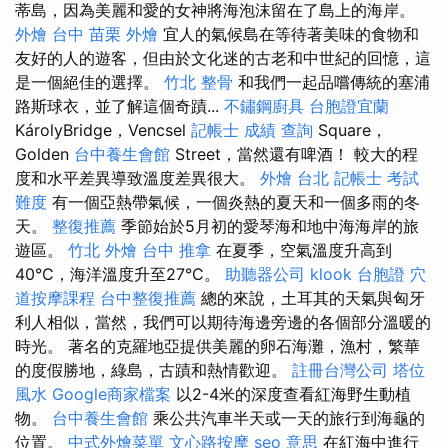
蒂島，因為美麗和愛的女神將海泡沫留在了島上的海岸。
外燴 台中
苗栗 外燴
宜人的氣候島在等待著美味的食物和
友好的人的遊客，但由於文化迷的古老和中世紀的回憶，這
是一個絕佳的選擇。
竹北 整骨
和我們一起品嚐傳統的塞浦
路斯球衣，並了解這個奇蹟...
不鏽鋼廚具
台胞證宜蘭
KárolyBridge，Vencsel
記帳士 成績 查詢
Square，
Golden
台中養生會館
Street，當然還有啤酒！ 較大的程
度和水平差異導致溫度差異很大。
外燴 台北
記帳士 考試
難度
有一個亞熱帶氣候，一個炎熱的夏天和一個多雨的冬
天。
整復推薦
季節始於5月初的愛琴海和地中海海岸的旅
遊區。
竹北 外燴
台中 推拿
在夏季，空氣溫度升高到
40°C，海洋溫度升至27°C。
助聽器公司
klook 台胞證
穴
道按摩課程
台中整復推薦
總的來說，土耳其的天氣與匈牙
利人相似，當然，我們可以期待海邊旁邊的各個部分溫暖的
時光。 著名的克羅地亞提供美麗的卵石海灘，漁村，繁華
的度假勝地，綠島，古蹟和熱情歡迎。
註冊台灣公司
塔位
風水
Google商家檔案
以2-4米的深度查看紅海野生動植
物。
台中養生會館
乘公共汽車半天或一天的旅行到海龜的
位置。
中式外燴菜單
文心路按摩
seo 意思
在紅海中進行