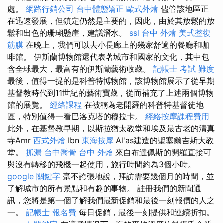
處。
網路行銷公司
台中體態矯正
歐式外燴
儘管該地區正
在迅速發展，但鎮定仍然是主要的，因此，由於其放鬆的放
鬆和出色的珊瑚懸崖，建議潛水。
ssl
台中 外燴
美式整復
筋膜
在晚上，我們可以去小長廊上的幾家舒適的餐廳和咖
啡館。 伊斯蘭博物館還代表著城市和國家的文化，其中包
含全球最大，最富有的伊斯蘭藝術收藏。
記帳士 考試 難度
最後，值得一提的是科普特博物館，該博物館展示了從早期
基督教時代到11世紀的藝術寶藏，從而補充了上述兩個博物
館的展覽。
經絡課程
在被稱為老開羅的科普特基督徒地
區，特別值得一看巴洛克塔的穆拉卡。
經絡按摩課程費用
此外，在基督教早期，以斯拉猶太教堂和埃及最古老的清真
寺Amr
西式外燴
Ibn
東海按摩
Al'as建造的聖塞爾吉斯大教
堂。
抓漏
台中喬骨
台中 外燴
來自布達佩斯的開羅直接可
與沒有轉移的飛機一起使用，旅行時間約為3個小時。
google 關鍵字
毫不誇張地說，拜訪需要幾個月的時間，並
了解城市的所有景點和有趣的事物。 註冊我們的新聞通
訊，您將是第一個了解我們最新促銷和最後一刻報價的人之
一。
記帳士 報名費
每日促銷，最後一刻提供和連續折扣。