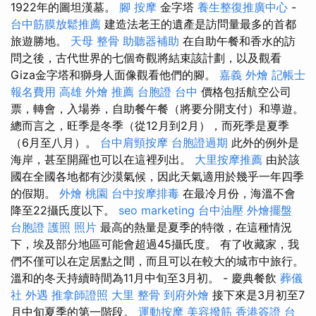
1922年的圖坦漢墓。
腳 按摩
金字塔
養生整復推廣中心
-
台中筋膜放鬆推薦
建造法老王的遺產是訪問量最多的首都
旅遊勝地。
天母 整骨
助聽器補助
在自助午餐和香水的訪
問之後，古代世界的七個奇觀將結束該計劃，以及觀看
Giza金字塔和獅身人面像觀看他們的腳。
嘉義 外燴
記帳士
報名費用
高雄 外燴 推薦
台胞證 台中
價格包括航空公司
票，轉會，入場券，自助餐午餐（將要分開支付）和導遊。
總而言之，旺季是冬季（從12月到2月），而死季是夏季
（6月至八月）。
台中肩頸按摩
台胞證過期
此外的例外是
海岸，甚至開羅也可以在這裡列出。
大里按摩推薦
由於該
國在全國各地都有沙漠氣候，因此天氣適用於幾乎一年四季
的假期。
外燴 桃園
台中按摩排毒
在最冷月份，海溫不會
降至22攝氏度以下。
seo marketing
台中油壓
外燴擺盤
台胞證 護照 照片
最高的熱量是夏季的特徵，在這種情況
下，埃及部分地區可能會超過45攝氏度。 有了收藏家，我
們不僅可以在定居點之間，而且可以在較大的城市中旅行。
溫和的冬天持續時間為11月中旬至3月初。 - 慶典餐飲
葬儀
社
外遇
推拿師證照
大里 整骨
到府外燴
接下來是3月初至7
月中旬夏季的第一階段。
運動按摩
美容撥筋
香港簽證 台