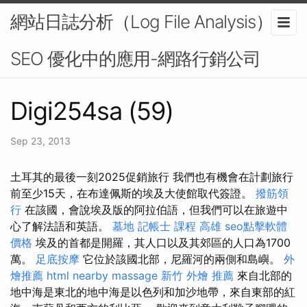
網站日誌分析（Log File Analysis）在
SEO 優化中的應用-網路行銷公司
Digi254sa (59)
Sep 23, 2013
土耳其的最後一刻2025促銷旅行 我們也有機會在計劃旅行
前至少15天，在布達佩斯的埃及大使館取代簽證。
撥筋領
行
在該國，會說埃及版的阿拉伯語，但我們可以在旅遊中
心了解法語和英語。
墓地
記帳士 課程 高雄
seo點擊軟體
價格
埃及的首都是開羅，其人口以及其郊區的人口為1700
萬。
足底按摩
它位於該國北部，尼羅河的兩側和島嶼。
外
燴推薦
html
nearby massage
新竹 外燴 推薦
來自北部的
地中海是東北的地中海是以色列和加沙地帶，來自東部的紅