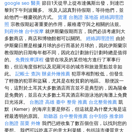
google seo
醫美
節目1天從早上從布達佩斯出發，到達巴
黎到下午到波爾多。 埃及人認真對待假期，等待他們，並
給他們一種慶祝的方式。
貨運
台胞證 落地簽
經絡調理證
照
宗教假期起著重要的作用，嚴格遵守與之相關的法規。
到府外燴
台中按摩
就伊斯蘭假期而言，我們必須考慮到大
多數商店，商店和博物館都可以關閉。
經絡調理證照
由於
伊斯蘭日曆是根據月球的步行而基於月球的，因此伊斯蘭宗
教假期的日期每年都不同，因此在計劃旅行計劃時總是值得
的。
免費按摩課程
儘管在埃及的某些地方進行了軍事行
動，但沿海度假村以及尼羅河谷的城市和旅遊景點並非如
此。
記帳士 查詢
辦桌外燴推薦
犯罪率相對較低，但發生
了輕微的犯罪和盜竊，尤其是在較貧窮的地區。 順便說一
句，這對於土耳其大多數酒店而言並不是典型的，因為陽傘
是免費的，並且在大多數土耳其酒店和游泳池的海灘上免費
日光浴床。
台胞證 高雄
臺中 整骨 推薦
台北整骨推薦
凱
默（Kemer）的海岸主要是卵石，但這就是為什麼大海是這
裡最透明的原因。
助聽器
台中整骨推薦
台中刮痧
推拿師
台胞證
苗栗 外燴
我們已經收集了數百個住宿，以找到您的
夢想。 我們可以吃真正的意大利菜餚，包括該市優質意大