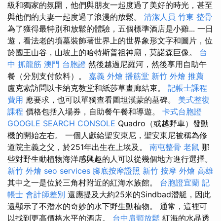
級和獨家的氛圍，他們與朋友一起度過了美好的時光，甚至
與他們的夫妻一起度過了浪漫的放鬆。
清潔人員
竹東 整骨
為了獲得最特別和放鬆的體驗，五個標準酒店是小雞... 一日
遊，看法老的墳墓裝飾著世界上的世界象形文字和圖片，位
於國王山谷，山坡上的哈特斯普祖神廟，莫諾森巨像。
台
中 抓龍筋
澳門 台胞證
然後越過尼羅河，然後享用自助午
餐（分別支付飲料）。
嘉義 外燴
播筋堂
新竹 外燴 推薦
盧克索訪問以卡納克教堂和紙莎草畫廊結束。
記帳士課程
費用
應要求，也可以單獨查看圖坦漢蒙的墓碑。
美式整復
課程
價格包括入場券，自助餐午餐和導遊。
卡式台胞證
GOOGLE SEARCH CONSOLE
Quadro（或越野車）發動
機的開始左右。 一個人獻給聖安東尼，聖安東尼被稱為修
道院主義之父，於251年出生在上埃及。
南屯整骨
老鼠
那
些對野生動植物海洋感興趣的人可以從幾個地方進行選擇。
新竹 外燴
seo services
腳底按摩證照
新竹 按摩
外燴 高雄
其中之一是位於三角村附近的紅海水族館。
台胞證宜蘭
記
帳士 會計師差別
還應提及大約25米的Sindbad潛艇，因此
還顯示了不潛水的奇妙的水下野生動植物。 通常，這裡可
以找到更高價格水平的酒店。
台中肩頸放鬆
紅海的水晶透