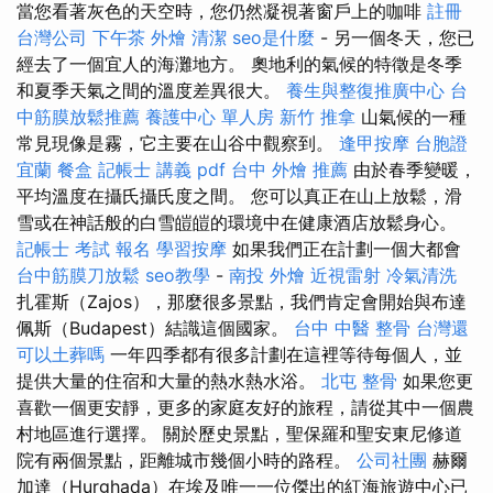
當您看著灰色的天空時，您仍然凝視著窗戶上的咖啡
註冊
台灣公司
下午茶 外燴
清潔
seo是什麼
- 另一個冬天，您已
經去了一個宜人的海灘地方。 奧地利的氣候的特徵是冬季
和夏季天氣之間的溫度差異很大。
養生與整復推廣中心
台
中筋膜放鬆推薦
養護中心 單人房
新竹 推拿
山氣候的一種
常見現像是霧，它主要在山谷中觀察到。
逢甲按摩
台胞證
宜蘭
餐盒
記帳士 講義 pdf
台中 外燴 推薦
由於春季變暖，
平均溫度在攝氏攝氏度之間。 您可以真正在山上放鬆，滑
雪或在神話般的白雪皚皚的環境中在健康酒店放鬆身心。
記帳士 考試 報名
學習按摩
如果我們正在計劃一個大都會
台中筋膜刀放鬆
seo教學
-
南投 外燴
近視雷射
冷氣清洗
扎霍斯（Zajos），那麼很多景點，我們肯定會開始與布達
佩斯（Budapest）結識這個國家。
台中 中醫 整骨
台灣還
可以土葬嗎
一年四季都有很多計劃在這裡等待每個人，並
提供大量的住宿和大量的熱水熱水浴。
北屯 整骨
如果您更
喜歡一個更安靜，更多的家庭友好的旅程，請從其中一個農
村地區進行選擇。 關於歷史景點，聖保羅和聖安東尼修道
院有兩個景點，距離城市幾個小時的路程。
公司社團
赫爾
加達（Hurghada）在埃及唯一一位傑出的紅海旅遊中心已