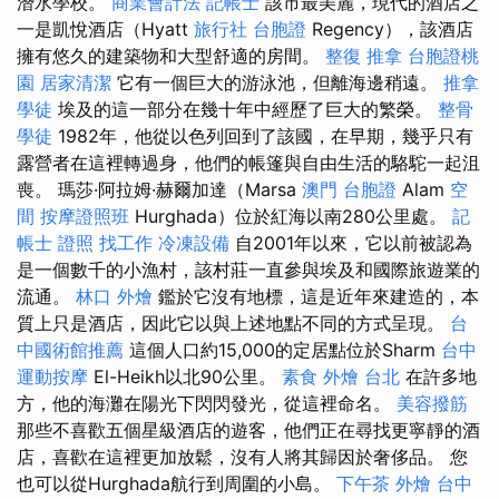
潛水學校。
商業會計法 記帳士
該市最美麗，現代的酒店之
一是凱悅酒店（Hyatt
旅行社 台胞證
Regency），該酒店
擁有悠久的建築物和大型舒適的房間。
整復 推拿
台胞證桃
園
居家清潔
它有一個巨大的游泳池，但離海邊稍遠。
推拿
學徒
埃及的這一部分在幾十年中經歷了巨大的繁榮。
整骨
學徒
1982年，他從以色列回到了該國，在早期，幾乎只有
露營者在這裡轉過身，他們的帳篷與自由生活的駱駝一起沮
喪。 瑪莎·阿拉姆·赫爾加達（Marsa
澳門 台胞證
Alam
空
間
按摩證照班
Hurghada）位於紅海以南280公里處。
記
帳士 證照 找工作
冷凍設備
自2001年以來，它以前被認為
是一個數千的小漁村，該村莊一直參與埃及和國際旅遊業的
流通。
林口 外燴
鑑於它沒有地標，這是近年來建造的，本
質上只是酒店，因此它以與上述地點不同的方式呈現。
台
中國術館推薦
這個人口約15,000的定居點位於Sharm
台中
運動按摩
El-Heikh以北90公里。
素食 外燴 台北
在許多地
方，他的海灘在陽光下閃閃發光，從這裡命名。
美容撥筋
那些不喜歡五個星級酒店的遊客，他們正在尋找更寧靜的酒
店，喜歡在這裡更加放鬆，沒有人將其歸因於奢侈品。 您
也可以從Hurghada航行到周圍的小島。
下午茶 外燴
台中