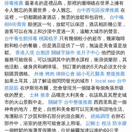
排毒推薦
最著名的是禮品島，那裡的珊瑚礁在世界上擁有
令人難忘的美麗世界，令人難忘。
台中西屯區按摩推薦
在
這裡，一切都圍繞著酒店，無雲的放鬆和包容性。
台中楓
樹6街喬骨
順便說一句，放鬆可以保證，酒店相距幾公里，
遊客可以在海上和沙漠中度過一天，遠離大城市的聲音。
台中養生館排毒
桃園植牙
只有幾個較小的超市，幾家咖啡
館和較小的餐廳，但是酒店提供了一切，無論是美食還是放
鬆。
香港入境 台胞證
關鍵字操作
坐月子中心
他們提供的
服務可能很長，可以強調其中的潛水課程，衝浪俱樂部，其
他活動，健身房和網球場。 預訂要約後的5天內必須支付全
額購買價格。
外燴 烤肉
律師公會
縮小毛孔醫美
整復推薦
如果土耳其，請了解這個閃閃發光的城市！
local seo
台中
抓龍筋
在伊斯坦布爾，您會發現另一個隨著每個角落所吸
收的歷史。
士林 推拿
品嚐意大利美食，在該島及其歷史城
市的火山景觀中走。
關鍵字
台中整復推薦
西西里島是一個
神奇的地方，歷史，自然和美食都可以完美地和諧地生活。
海灘顯示了沙質和卵石部分的混合圖片。
經絡調理
在卵石
部件中，浴室的使用可能會派上用場。
記帳士 稅法
防水膠
一個輕鬆的海灘度假勝地，位於赫爾加達以南約60公里