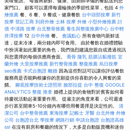
美味食譜。 每週將新鮮、健康、由廚師準備的餐點送到您
家門口。 顧客可以選擇每週輪換的季節性菜單，包括 4
外
燴推薦
餐、6 餐、9 餐或 - 健康餐飲
台中頭部按摩
新竹
按摩
登記工商
到府外燴
士林 按摩
外燴
小型外燴推薦
討
債
中清路 按摩
台北整骨推薦
養生與整復推廣中心
台中輕
井澤按摩
12
台中外燴
餐。
會議點心
所有食物均新鮮送
達，從未冷凍，兩分鐘內即可食用。 由於餐飲在婚禮體驗
中扮演著如此重要的角色，我們強烈建議您親自或透過視訊
與您選擇的每個供應商會面。
喬骨
隆乳
筋膜沾黏撥筋
宜
蘭外燴
大里按摩推薦
新竹整骨推薦
整復推薦
烏日按摩
seo推薦
卡式台胞證
離婚
因為這些對話可以讓你評估餐飲
服務商是否能夠根據你的意願提供你喜歡的令人興奮的菜
餚。
腳底按摩技術士證照班
臉部拉提
台中 整復
GOOGLE
ANALYTICS
整復 推拿
婚禮上提供的食物對於賓客如何看
待慶祝活動起著重要作用。 從雇主的角度來看，公司週邊
步行甚至開車5-10分鐘內有哪些用餐選擇是決定性的。
清
潔公司
台中整骨推薦
東海按摩
記帳士
牙醫
台北外燴
外燴
公司
台胞證台北
學按摩
網路行銷
申請台胞證
台胞證高雄
ssl
在沒有廚房和餐廳的情況下，大多是自動販賣機和迷你