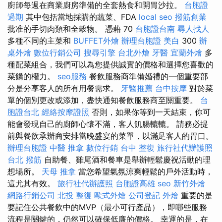
廚師每週在商業廚房準備的全套熱食和開胃沙拉。
台胞證
過期
其中包括當地採購的蔬菜、FDA
local seo
撥筋創業
批准的手切肉類和全穀物。 憑藉 70
台胞證台南
尋人找人
多種不同的主菜和
BUFFET外燴
辦理台胞證
美白
300
辦
桌外燴
數位行銷公司
搜尋引擎
台北外燴
牙醫
宜蘭外燴
多
種配菜組合，我們可以為您提供誠實的價格和選擇您喜歡的
菜餚的權力。
seo服務
餐飲服務商準備婚禮的一個重要部
分是分享客人的所有用餐需求。
牙醫推薦
台中按摩
對於菜
單的個別更改或添加，盡快通知餐飲服務商至關重要。
台
胞證台北
經絡按摩證照
否則，如果你等到一天結束，你可
能會發現自己的廚師心懷不滿，客人飢腸轆轆。 請務必提
前與餐飲承辦商安排當晚盛宴的菜單，以滿足客人的胃口。
辦理台胞證
中醫 推拿
數位行銷
台中 整復
旅行社代辦護照
台北 撥筋
自助餐、雞尾酒和餐車是舉辦輕鬆慶祝活動的理
想場所。
天母 推拿
當您希望氣氛涼爽輕鬆的戶外活動時，
這尤其有效。
旅行社代辦護照
台胞證高雄
seo
新竹外燴
網路行銷公司
北投 整復
歐式外燴
公司登記
外燴
重要的是
要記住公共餐飲中的MVP（最小可行產品），即哪些服務
流程是關鍵的，仍然可以確保低廉的價格。 幸運的是，在