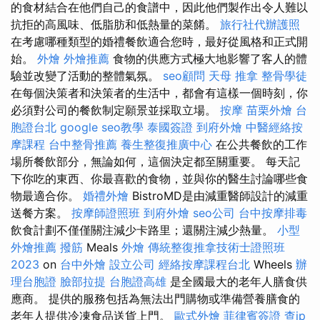
的食材結合在他們自己的食譜中，因此他們製作出令人難以
抗拒的高風味、低脂肪和低熱量的菜餚。
旅行社代辦護照
在考慮哪種類型的婚禮餐飲適合您時，最好從風格和正式開
始。
外燴
外燴推薦
食物的供應方式極大地影響了客人的體
驗並改變了活動的整體氣氛。
seo顧問
天母 推拿
整骨學徒
在每個決策者和決策者的生活中，都會有這樣一個時刻，你
必須對公司的餐飲制定願景並採取立場。
按摩
苗栗外燴
台
胞證台北
google seo教學
泰國簽證
到府外燴
中醫經絡按
摩課程
台中整骨推薦
養生整復推廣中心
在公共餐飲的工作
場所餐飲部分，無論如何，這個決定都至關重要。 每天記
下你吃的東西、你最喜歡的食物，並與你的醫生討論哪些食
物最適合你。
婚禮外燴
BistroMD是由減重醫師設計的減重
送餐方案。
按摩師證照班
到府外燴
seo公司
台中按摩排毒
飲食計劃不僅僅關注減少卡路里；還關注減少熱量。
小型
外燴推薦
撥筋
Meals
外燴
傳統整復推拿技術士證照班
2023
on
台中外燴
設立公司
經絡按摩課程台北
Wheels
辦
理台胞證
臉部拉提
台胞證高雄
是全國最大的老年人膳食供
應商。 提供的服務包括為無法出門購物或準備營養膳食的
老年人提供冷凍食品送貨上門。
歐式外燴
菲律賓簽證
查ip