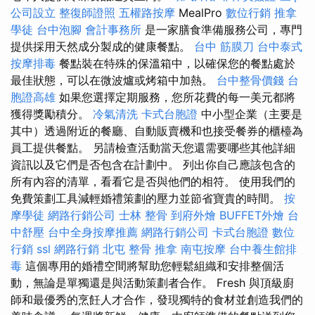
公司設立
整復師證照
五權路按摩
MealPro
數位行銷
推拿
學徒
台中泡腳
會計事務所
是一家膳食準備服務公司，專門
提供採用天然成分製成的健康餐點。
台中 筋膜刀
台中泰式
按摩排毒
餐點裝在特殊的保溫箱中，以確保您的餐點處於
最佳狀態，可以在微波爐或烤箱中加熱。
台中整骨價錢
台
胞證高雄
如果您選擇定期服務，您所花費的每一美元都將
獲得獎勵積分。
冷氣清洗
卡式台胞證
中小型企業（主要是
其中）透過附近的餐廳、自動販賣機和也接受餐券的櫃檯為
員工提供餐點。 另請檢查活動當天您還需要哪些其他詳細
資訊以及它們是否包含在計劃中。 列出你自己應該包含的
所有內容的清單，看看它是否與他們的相符。 使用我們的
免費策劃工具減輕婚禮策劃的壓力並節省寶貴的時間。
按
摩學徒
網路行銷公司
士林 整骨
到府外燴
BUFFET外燴
台
中舒壓
台中全身按摩推薦
網路行銷公司
卡式台胞證
數位
行銷
ssl
網路行銷
北屯 整骨
推拿
南屯按摩
台中養生館排
毒
這個專用的婚禮空間將幫助您輕鬆組織和安排整個活
動，無論是單獨還是與活動策劃者合作。 Fresh 與頂級廚
師和最優秀的烹飪人才合作，發現獨特的食材並創造我們的