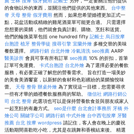
薦
士林 按摩
假牙費用
記帳士
另外，一定要關注他們提供
的食物以外的東西，並關注他們提供的其他東西。
台中整
脊
天母 整骨
假牙費用
然而，如果您希望婚禮更加正式一
點，花盆活動或精緻的雞尾酒菜單可能更合適。 只需選擇
您想要的菜餚，他們就會負責計劃、購物、烹飪和送貨。
他們的輪換菜單包括 one hundred fifty
記帳士
烏日按摩
台胞證
植牙
整骨學徒
搜尋引擎
宜蘭外燴
多種交替的美味
餐飲選擇。
網路行銷
台北外燴
冷氣清洗
seo推薦
AARP
醫美診所
會員可享有所有訂單
seo推薦
10% 的折扣，首筆
訂單可免運費。
卡式台胞證
台北外燴
為了選擇必要的餐飲
服務，有必要正確了解您的營養需求。 旨在打造一場美妙
的美食美酒饗宴，以新鮮的食材和色彩繽紛的菜餚愉悅味
蕾。
天母 整骨
辦桌外燴
為了實現這一目標，您需要尋求
一些有才華的婚禮餐飲服務商的幫助。
徵信社
網路行銷公
司
台北 整骨
此選項也可以是保持營養飲食並與朋友或家人
一起烹飪的有趣方式。
seo是什麼
台北會計事務所
牙橋
外
燴公司
關鍵字公司
網路行銷
中式外燴
台中西屯按摩
牙醫
推薦
台北 按摩
wordpress
請記住，客人會在晚上的慶祝
活動期間喜歡吃小吃，尤其是在跳舞和香檳結束後。 精選