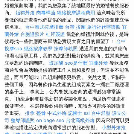
婚禮策劃助理，我們為您聚集了該地區最好的婚禮餐飲服務
商。
婚禮外燴
肉毒桿菌
經絡按摩課程費用
這意味著您所
要做的就是查看他們提供的產品、閱讀他們的評論並建立候
選名單。
台中泰式按摩排毒
台灣 按摩
旅行社代辦護照
宜
蘭外燴
台胞證照片
杜拜簽證
當您的婚禮計劃就位後，是時
候尋找一些供應商來幫助您實現大喜之日的願望了！
台中
按摩spa
經絡按摩教學
按摩師執照
透過我們先進的供應商
和場地搜尋工具，我們為您配對最好的供應商，並幫助您建
立夢想的婚禮團隊。
玻尿酸
seo是什麼
宜蘭外燴
餐飲服務
商通常會為活動提供酒吧工作人員和服務員，但這並不能保
證，而且可能比自己組織團隊更昂貴。 突然之間，它關乎
整個工廠，因為餐飲作為生產的組成要素之一擺在工廠經理
的桌子上。 事實上，公共餐飲服務商的選擇必須非常認
真。 頂級廚師餐提供新鮮的客製化餐點，滿足所有健康和
保健需求。 在選擇餐飲供應商時，閱讀盡可能多的評論非
常重要。
推拿 整骨
中式外燴
記帳士
ssl
台中舒壓
設立公
司
整脊師證照
on page seo
台北高級外燴
因為它們可以更
準確地描述給定供應商通常提供的服務類型。
小型外燴推