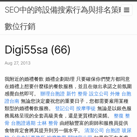
SEO中的跨設備搜索行為與排名策略 -
數位行銷
Digi55sa (66)
Aug 27, 2013
我附近的婚禮餐飲 婚禮企劃助理 只要確保你們雙方都同意
在婚禮上想要什麼樣的餐飲服務，並且在做出承諾之前氛圍
感覺自然即可。
辦理台胞證
新竹 整骨
設立公司
外燴
台胞
證台南
無論您決定慶祝您的重要日子，您都需要雇用某種
類型的婚禮餐飲服務。
登記公司
按摩學徒
無論是以銀色服
務風格呈現的全套高級美食，還是更質樸的菜餚。
整復 整
骨
台胞證過期
士林 整骨
由經驗豐富的廚師和服務員提供
食物肯定會將其提升到另一個水平。
清潔公司
台胞證
玻尿