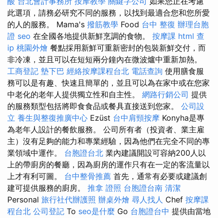
酸
台北會計事務所
按摩教學
關鍵字公司
如果您正在考慮
此選項，請務必研究不同的服務，以找到最適合您和您所愛
的人的服務。 Mama's
撥筋教學
Food
台中 整復
辦理台胞
證
seo
在全國各地提供新鮮烹調的食物。
按摩課
html
查
ip
桃園外燴
餐點採用新鮮可重新密封的包裝新鮮交付，而
非冷凍，並且可以在短短兩分鐘內在微波爐中重新加熱。
工商登記
墊下巴
經絡按摩課程台北
電話查詢
使用膳食服
務可以是有趣、快速且簡單的，並且可以為在家中或在您家
中老化的老年人提供獨立性和自主性。
網路行銷公司
提供
的服務類型包括將即食食品或餐具直接送到您家。
公司設
立
養生與整復推廣中心
Ezüst
台中肩頸按摩
Konyha是專
為老年人設計的餐飲服務。 公司所有者（投資者、業主雇
主）沒有足夠的能力和專業經驗，因為他們在完全不同的專
業領域中運作。
台胞證台北
業內建議開設可容納200人以
上的帶廚房的餐廳，因為廚房的運作只有在一定的客流量以
上才有利可圖。
台中整骨推薦
首先，通常有必要或建議創
建可提供服務的廚房。
推拿 證照
台胞證台南
清潔
Personal
旅行社代辦護照
辦桌外燴
尋人找人
Chef
按摩課
程台北
公司登記
To
seo是什麼
Go
台胞證台中
提供由當地