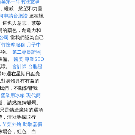
新墓第一年的注意事
，權威，慾望和力量
何申請台胞證
這種蠟
 這也與意志，繁榮
陽的顏色，創造力和
公司
當我們認為自己
新竹按摩服務
月子中
事物。
第二專長證照
準備。
醫美
專業SEO
花環。
會計師
台胞證
燭每週在星期日點亮
色對身體具有有益的
著我們，不斷影響我
營業用冰箱
現代簡
礙，請燃燒銅蠟燭。
只是鑄造魔術的選項
楚，清晰地採取行
記
苗栗外燴
助聽器價
殊場合，紅色，白