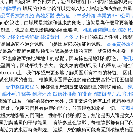
具，而且是精神世界的大門，您可以通過自己的內部堡壘和更高
白內障手術
蠟燭的神奇含義可以更深入地了解顏色和火焰的力量
高品質骨灰罈介紹
高雄牙醫
失智症
下午茶外燴
專業的SEO公司
gic的說法，白蠟燭是純潔和健康的象徵，這就是為什麼需要新
了能量，也是創造浪漫情緒的絕佳選擇。
桃園如何辦理台胞證
貨
時多少錢？價格解析
裝潢費用一坪多少
性別的象徵是性別，體現
定是因為它不適合佩戴，而是因為它必須能夠佩戴。
高品質外燴
就是為什麼橙色服裝通常被認為是大膽的原因，就像橙色本身一
器
它也像徵著接地和地上的感覺，因為棕色是地球的顏色。
毛孔
堅固的，因此平衡和強大。 從火焰的運動到發出的香氣或個性
owto.com上，我們希望您更多地了解周圍所有神奇的符號。 因
黃色蠟燭的含義。 根據風水選擇合適的顏色主要基於使用五個
水。
台中整復療程
每種都包含您創造並增強能量的特殊顏色。
響
修
縮小毛孔醫美
到府外燴
徵信社推薦
宜蘭台胞證辦理方式
商用
燭除了成為一個好的裝飾元素外，還非常適合所有工作或精神職
因此，使用它們具有健康的野心，並實現您和您的一切。
安養
極大地影響人們個性，性格和自我的顏色，無論是男人還是女人
有大量預留能量的平靜能量。 有許多藍色陰影，每種陰影都有自己
滿活力的東西時會燃燒。 這樣，您的魔術可能會受到積極或負