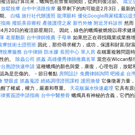
的複活節計算出來，蠟燭也在禁食期開始，從肉到復活節。
成立
甲放鬆按摩
台中中清路按摩
最早剩下的肉可能是2月3日，最新的
假期。
白蟻
旅行社代辦護照
龍潭眼科
優化Google商家檔案以
整指南
撥筋美容療程
產後護理之家
新竹外燴
附近牙科診所
然而
和4月20日的複活節星期日。 因此，綠色的蠟燭被燃燒以尋求健
隊
老屋翻新
台中律師推薦
子母車
如果您正在尋找職業或業務
按摩技術士證照班
因此，那些尋求權力，成功，保護和財富/財
灣按摩服務
台中律師
防水膠
長照中心 單人房
在稱重複雜問題時
中性的。
除蟲公司
抓姦
高雄優秀律師推薦名單
當您在Wiccan
中台胞證快速申請
這種蠟燭的顏色與愛，康復，心理包容，放鬆
認為是悲傷的。 - 節日餐點
房間設計
免費律師詢問
吧檯桌
台
燴
雙眼皮
抓姦蒐證
經絡調理證照課程
護照換發
它像徵著力量，
醒了權威，權力，嚴肅和尊重。
天花板漏水快速處理
它具有原
菲律賓簽證申請指南
台中中醫整骨
蠟燭具有神秘的含義，它們的