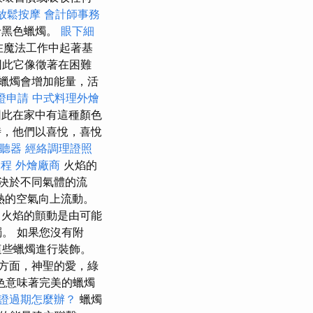
放鬆按摩
會計師事務
給黑色蠟燭。
眼下細
在魔法工作中起著基
因此它像徵著在困難
蠟燭會增加能量，活
證申請
中式料理外燴
因此在家中有這種顏色
，他們以喜悅，喜悅
聽器
經絡調理證照
課程
外燴廠商
火焰的
決於不同氣體的流
熱的空氣向上流動。
火焰的顫動是由可能
。 如果您沒有附
這些蠟燭進行裝飾。
方面，神聖的愛，綠
色意味著完美的蠟燭
證過期怎麼辦？
蠟燭