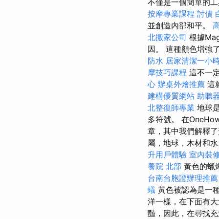
不僅是一個簡單的工
按摩專業課程
討債
並創造內部和平。
北搬家公司
根據Ma
因。 這種顏色增強
防水
居家清潔一小
摩技巧課程
這不一
心
辦桌外燴推薦
這
建構優質網站
助聽
北整復師專業
地球是
多符號。 在OneH
章，其中我們解釋了
屬，地球，木材和
升用戶體驗
室內裝
養院 北部
黃色的蠟
台南台胞證辦理推薦
蟻
黃色被認為是一種
洋一樣​​，在下面
豔，因此，在尋找充