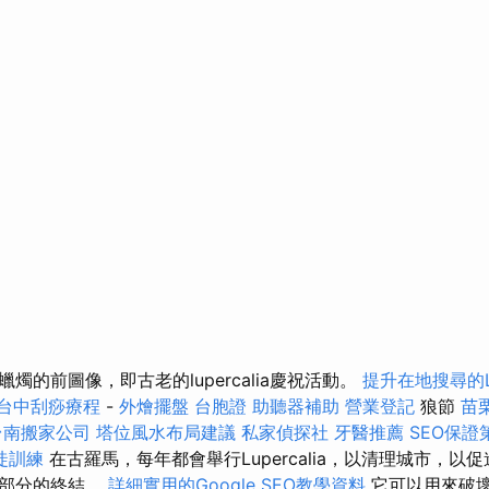
燭的前圖像，即古老的lupercalia慶祝活動。
提升在地搜尋的Lo
台中刮痧療程
-
外燴擺盤
台胞證
助聽器補助
營業登記
狼節
苗
台南搬家公司
塔位風水布局建議
私家偵探社
牙醫推薦
SEO保
徒訓練
在古羅馬，每年都會舉行Lupercalia，以清理城市，以
活部分的終結。
詳細實用的Google SEO教學資料
它可以用來破