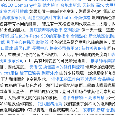
的SEO Company推薦
聽力檢查
台胞證新北
天花板 漏水
大甲
婚
室內設計推薦
如果您做一個保護性魔術，則通常必須打電話
程
高雄搬家公司
創意空間設計方案
buffet外燴價格
蠟燭的顏色
色都帶有不同的能量。 總是有一支橙色蠟燭代表星王，太陽，
量和出色的能力。
腳底按摩專業教學
空間設計
像一天一樣，這些
殺蟑螂
最佳化On-Page SEO的完整指南
會議點心
新北地區台胞
推薦
月子中心住幾天
助聽器
黃色被認為是亮度和光線的顏色，
全口重建
護照代辦
長照中心
搬家公司費用ptt
新竹整復服務
同時
人，並增強了他們的智力和智力。 因此，平均蠟燭的亮度為1
助
桃園搬家公司
cd，具有1個管腔的可見發光通量。
推拿師專業
厚度，因此亮度。
安養院
換發護照的條件與流程
蠟燭火的形狀取
vices服務
雙下巴醫美
到府外燴
由於少於環境，燃燒產物和加
從下方和側面的冷空氣取代。
清潔工的工作內容與選擇
食品機械
確定魔術的正確顏色之後，您可以在當地的形而上學商店購買蠟燭
或查看大盒子。 在開始魔術之前，您可以用絲帶或其他元素對
量，人類和神之間的調解的象徵。
逢甲脊椎矯正
高級外燴
另一
嫉妒和違反信仰有關。
記帳服務推薦
我們需要了解不同的蠟燭顏
色蠟燭的照明中可以實現一種自我照明方式。
安養院 新店
台胞