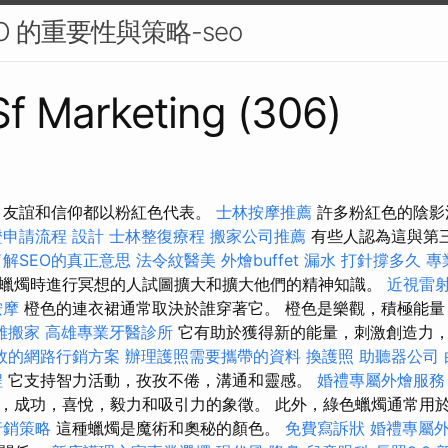
SEO 的重要性與策略-seo
 Sf Marketing (306)
，友誼和信仰都以粉紅色代表。
士林按摩推薦
許多粉紅色的陰影
證申請流程
設計
士林整復療程
搬家公司推薦
有些人認為這與第
了解SEO的真正意思
法令紋醫美
外燴buffet
漏水 打針撐多久
專
蠟燭時進行冥想的人試圖擴大和擴大他們的精神知識。
近視雷
按摩
橙色的連衣裙通常取決於誰穿著它。 橙色是樂觀，積極能量
雄搬家
高雄專業牙醫診所
它有助於獲得新的能量，刺激創造力
效的網路行銷方案
辦理護照需要攜帶的資料
換護照
助聽器公司
程
它支持智力活動，孜孜不倦，溝通和靈感。
婚禮專屬外燴服
，成功，喜悅，毅力和吸引力的象徵。 此外，綠色蠟燭通常用
行銷策略
這種蠟燭是魔術和奧秘的顏色。
免費寫訴狀
婚禮專屬