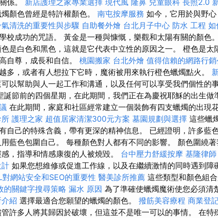
的關係。
新店護理之家專業選擇
現代風
隆鼻
兒童眼科
長照2.0
蠟燭顏色曾經是特許權顏色。
南屯按摩服務
如今，它用於與野心
冷氣清洗的重要性與步驟
自助餐外燴
台北月子中心
防水 工程
如
學校成功的咒語。 黃金是一種與慷慨，樂觀和太陽有關的顏色。
顏色是白色和黑色，這就是它代表中立性的原因之一。 橙色是太
著高自尊，成長和自信。
桃園搬家
台北外燴
值得信賴的網路行銷
越多，或者有人想拉下它時，魔術被用來執行橙色蠟燭點火。
可以幫助與人一起工作和溝通，以及任何可以享受我們個性的
聖誕節前的四個星期，在此期間，我們正在為慶祝耶穌的出生做
議
在此期間，家庭和社區經常建立一個裝飾有四支蠟燭的出現
診所
護理之家
超值居家清潔300元方案
墓園規劃與選擇
這些蠟
有自己的特殊含義，帶有更深的精神信息。 已經證明，許多藍
人用藍色包圍自己。 每種顏色對人都有不同的影響。 顏色圍繞
靈感，指導和情感康復的人被燒毀。
台中壓力舒緩按摩
基隆律師
設計
如果您想維修或促進工作線，以及在繼續激情的同時遇到障
SL對網站安全和SEO的重要性
醫美診所推薦
這些類型和顏色組合
效的關鍵字搜尋策略
漏水 原因
為了準確使蠟燭魔術使您必須清
所介紹
選擇最適合您願望的蠟燭的顏色。
撥筋美容療程
商業登
管許多人將其歸因於破壞，但這並不是唯一可以的事情。 在特