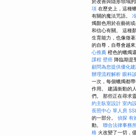
於改善與隱形領域
項
在歷史上，這種
有關的魔法咒語。
燭顏色用於在藝術或
和信心有關。 這種
生育能力，也像徵
的自尊，自尊會越來
心推薦
橙色的蠟燭還
課程
壁癌
降臨期是
顧問為您提供優化建
辦理流程解析
眼科
一次，每個蠟燭都帶
作用。 建議衝動的
們。 那些正在尋求
約主臥室設計
室內
長照中心 單人房
S
的一部分。
偵探
有
動。
聯合法律事務
格
火改變了一切，儘