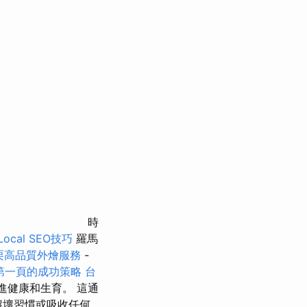
時
cal SEO技巧
羅馬
栗高品質外燴服務
-
證第一頁的成功策略
台
促進健康和生育。 這通
壞壞習慣或吸收任何