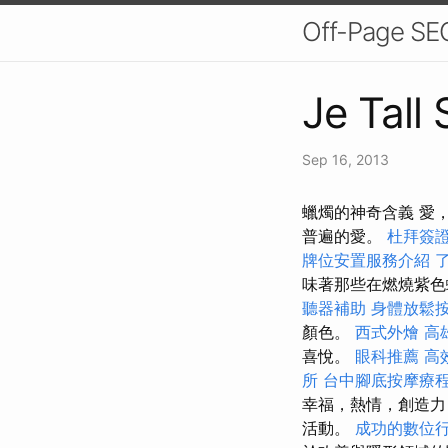
Off-Page 
Je Tall
Sep 16, 2013
蠟燭的神奇含義 愛
普遍的愛。
杜拜簽
牌位安置服務介紹
味著那些在燃燒紫色
聽器補助
身體放鬆
顏色。
西式外燴
高
喜悅。
眼科推薦
高
所
台中腳底按摩療
幸福，熱情，創造力
活動。
成功的數位