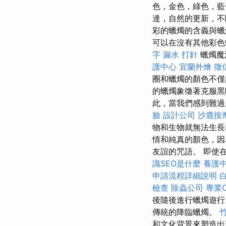
色，金色，綠色，藍
達，自然的更新，不
彩的蠟燭的含義與蠟
可以在沒有其他彩色
字
漏水 打針
蠟燭魔
護中心
宜蘭外燴
徵
圈和蠟燭的顏色不
的蠟燭象徵著克服
此，當我們感到難過
臉
設計公司
沙鹿按
物和生物就無法生
情和純真的顏色，
友誼的咒語。 即使
識SEO是什麼
養護
申請流程詳細說明
檢查
除蟲公司
專業C
後隨後進行蠟燭遊
傳統的降臨蠟燭。
和文化背景來塑造出