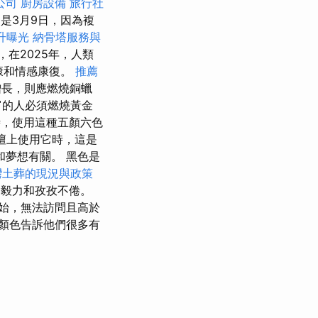
公司
廚房設備
旅行社
是3月9日，因為複
提升曝光
納骨塔服務與
，在2025年，人類
康和情感康復。
推薦
增長，則應燃燒銅蠟
富的人必須燃燒黃金
，使用這種五顏六色
祭壇上使用它時，這是
和夢想有關。 黑色是
灣土葬的現況與政策
毅力和孜孜不倦。
始，無法訪問且高於
顏色告訴他們很多有