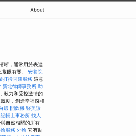
About
清晰，通常用於表達
三隻眼有關。
安養院
業打掃阿姨服務
這意
射
新北律師事務所
助
，毅力和受控激情的
，鼓勵，創造幸福感和
白蟻
開飲機
醫美診
務
記帳士事務所
找人
於與自然相關的所有
外燴服務
外燴
它有助