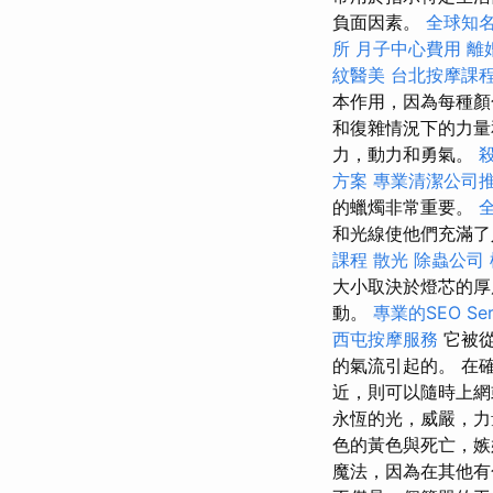
負面因素。
全球知名
所
月子中心費用
離
紋醫美
台北按摩課
本作用，因為每種顏
和復雜情況下的力
力，動力和勇氣。
方案
專業清潔公司
的蠟燭非常重要。
和光線使他們充滿了
課程
散光
除蟲公司
大小取決於燈芯的
動。
專業的SEO Ser
西屯按摩服務
它被
的氣流引起的。 在
近，則可以隨時上網
永恆的光，威嚴，力
色的黃色與死亡，
魔法，因為在其他有