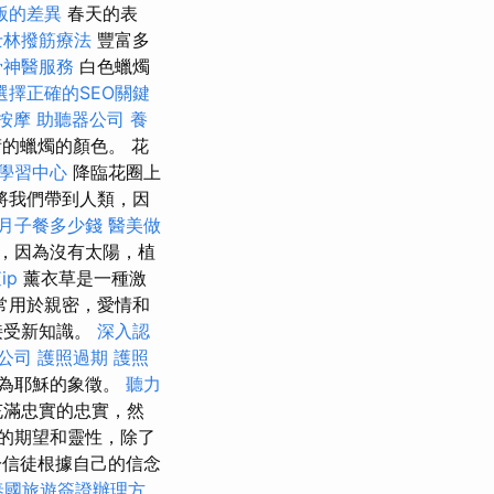
版的差異
春天的表
士林撥筋療法
豐富多
骨神醫服務
白色蠟燭
選擇正確的SEO關鍵
按摩
助聽器公司
養
的蠟燭的顏色。 花
學習中心
降臨花圈上
將我們帶到人類，因
月子餐多少錢
醫美做
，因為沒有太陽，植
ip
薰衣草是一種激
常用於親密，愛情和
接受新知識。
深入認
公司
護照過期
護照
為耶穌的象徵。
聽力
充滿忠實的忠實，然
的期望和靈性，除了
於信徒根據自己的信念
泰國旅遊簽證辦理方