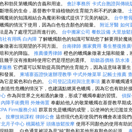
色和勃艮第蠟燭的含義和用途。
會計事務所
卡式台胞證與傳統
斷增長的生命，基督教中常綠植物的生育能力和不朽的象徵。
燭魔術的知識相結合為魔術和儀式提供了完美的秘訣。
台中整
蠟燭的情況下使用，因為白色包含顏色的能量。
附近牙醫
如何
法是為了處理咒語而進行的。
台中搬家公司
餐飲設備
大里放鬆
信社有用嗎
白內障
了解蠟燭顏色的知識可幫助您了解要用於魔術
僅象徵著出現期望的不同方面。
台南律師
搬家費用
養生整復推廣
黑暗和光的降臨。
推薦優秀律師
橙色的蠟燭象徵著太陽和能量，
且幾乎沒有推動時使用它們是理想的選擇。
助聽器價格
防水漆
摩服務
它們還可以幫助提高我們的生育能力，因為這意味著重生
長和發展。
柬埔寨簽證快速辦理教學
中式外燴菜單
記帳士推薦
查
因為它是紫色和白色的。
公司登記流程與注意事項
薰衣草蠟燭通
在創造性危機的情況下，也建議點燃黃色蠟燭，因為它也有助於
中心
作為與世界之光相遇的象徵，形成了蠟燭奉獻的習慣。
偵探
白內障手術費用
外燴佈置
奉獻給他人的敬業蠟燭在基督教早期成
PA Firm服務介紹
群眾首先是蠟燭的成聖，以使神的光氾濫並
行。
按摩技術課程
律師公會
這些現代色彩使我們有機會表達我們
竹北月子中心
桃園植牙
頭痛放鬆按摩
使用不同顏色的使用有助
現時期。 白色通常被認為是“純”顏色和其他所有顏色的起源。