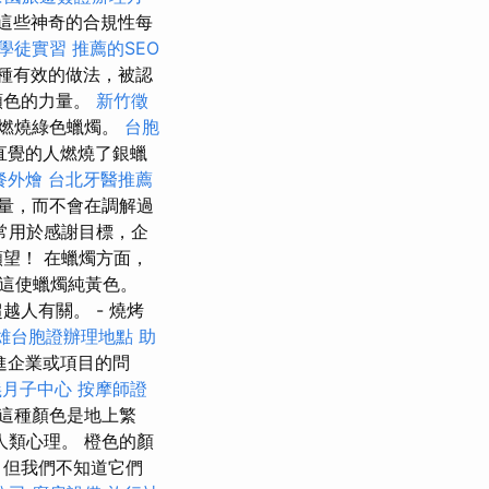
這些神奇的合規性每
學徒實習
推薦的SEO
種有效的做法，被認
顏色的力量。
新竹徵
燃燒綠色蠟燭。
台胞
直覺的人燃燒了銀蠟
餐外燴
台北牙醫推薦
量，而不會在調解過
常用於感謝目標，企
望！ 在蠟燭方面，
這使蠟燭純黃色。
人有關。 - 燒烤
雄台胞證辦理地點
助
進企業或項目的問
義月子中心
按摩師證
 這種顏色是地上繁
人類心理。 橙色的顏
，但我們不知道它們