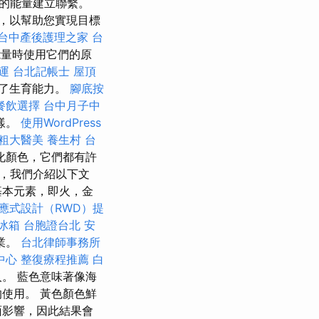
的能量建立聯繫。
，以幫助您實現目標
台中產後護理之家
台
能量時使用它們的原
運
台北記帳士
屋頂
了生育能力。
腳底按
餐飲選擇
台中月子中
樣。
使用WordPress
粗大醫美
養生村
台
化顏色，它們都有許
此，我們介紹以下文
基本元素，即火，金
應式設計（RWD）提
冰箱
台胞證台北
安
業。
台北律師事務所
中心
整復療程推薦
白
。 藍色意味著像海
的使用。 黃色顏色鮮
面影響，因此結果會