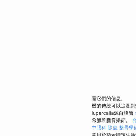
關它們的信息。
機的傳統可以追溯到蠟
lupercalia源自狼節
希臘希臘音樂節。
中眼科
除蟲
整骨學
常用於指示特定生