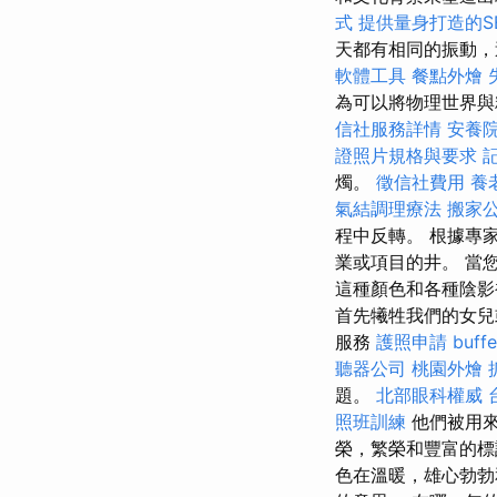
式
提供量身打造的S
天都有相同的振動，
軟體工具
餐點外燴
為可以將物理世界與
信社服務詳情
安養院
證照片規格與要求
燭。
徵信社費用
養
氣結調理療法
搬家
程中反轉。 根據專
業或項目的井。 當
這種顏色和各種陰影
首先犧牲我們的女兒
服務
護照申請
buf
聽器公司
桃園外燴
題。
北部眼科權威
照班訓練
他們被用
榮，繁榮和豐富的標
色在溫暖，雄心勃勃