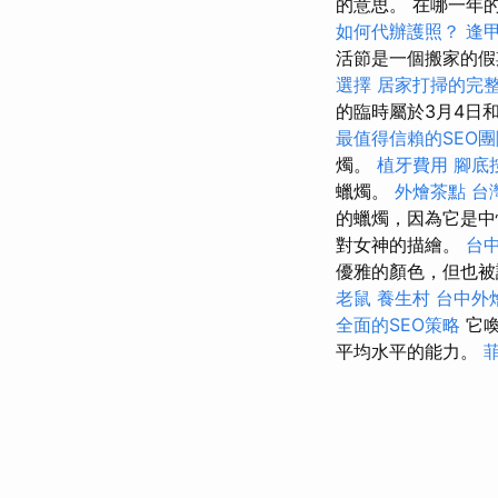
的意思。 在哪一年
如何代辦護照？
逢
活節是一個搬家的
選擇
居家打掃的完
的臨時屬於3月4日
最值得信賴的SEO團
燭。
植牙費用
腳底
蠟燭。
外燴茶點
台
的蠟燭，因為它是
對女神的描繪。
台
優雅的顏色，但也被
老鼠
養生村
台中外
全面的SEO策略
它喚
平均水平的能力。