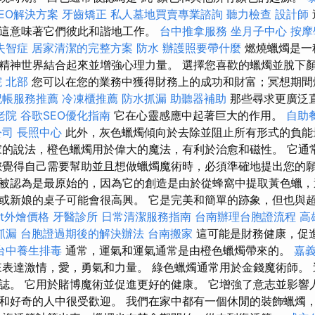
EO解決方案
牙齒矯正
私人墓地買賣專業諮詢
聽力檢查
設計師
這意味著它們彼此和諧地工作。
台中推拿服務
坐月子中心
按摩
失智症
居家清潔的完整方案
防水
辦護照要帶什麼
燃燒蠟燭是一
精神世界結合起來並增強心理力量。 選擇您喜歡的蠟燭並脫下
 北部
您可以在您的業務中獲得財務上的成功和財富；冥想期間
記帳服務推薦
冷凍櫃推薦
防水抓漏
助聽器補助
那些尋求更廣泛
老院
谷歌SEO優化指南
它在心靈感應中起著巨大的作用。
自助
公司
長照中心
此外，灰色蠟燭傾向於去除並阻止所有形式的負能
家的說法，橙色蠟燭用於偉大的魔法，有利於治愈和磁性。 它通
您覺得自己需要幫助並且想做蠟燭魔術時，必須準確地提出您的願
被認為是最原始的，因為它的創造是由於從蜂窩中提取黃色蠟，
或新娘的桌子可能會很高興。 它是完美和簡單的跡象，但也與超越
fet外燴價格
牙醫診所
日常清潔服務指南
台南辦理台胞證流程
高
抓漏
台胞證過期後的解決辦法
台南搬家
這可能是財務健康，促
台中養生排毒
通常，運氣和運氣通常是由橙色蠟燭帶來的。
嘉
來表達激情，愛，勇氣和力量。 綠色蠟燭通常用於金錢魔術師。
誌。 它用於賭博魔術並促進更好的健康。 它增強了意志並影響
和好奇的人中很受歡迎。 我們在家中都有一個休閒的裝飾蠟燭