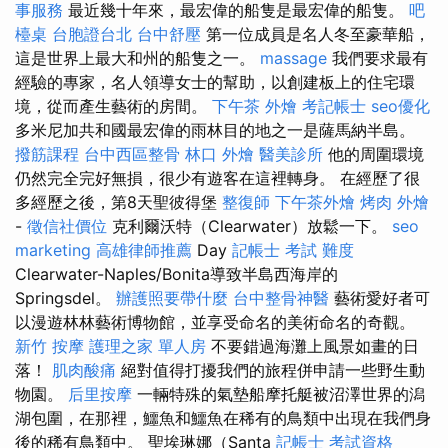
事服務
最近幾十年來，最宏偉的船隻是最宏偉的船隻。
吧
檯桌
台胞證台北
台中舒壓
第一位成員是名人冬至豪華船，
這是世界上最大和州的船隻之一。
massage
我們要求最有
經驗的專家，名人領導女士的幫助，以創建板上的住宅環
境，從而產生藝術的房間。
下午茶 外燴
考記帳士
seo優化
多米尼加共和國最宏偉的雨林目的地之一是薩馬納半島。
撥筋課程
台中西區整骨
林口 外燴
醫美診所
他的周圍環境
仍然完全完好無損，很少有遊客在這裡轉身。 在經歷了很
多經歷之後，第8天聖彼得堡
整復師
下午茶外燴
烤肉 外燴
-
徵信社價位
克利爾沃特（Clearwater）放鬆一下。
seo
marketing
高雄律師推薦
Day
記帳士 考試 難度
Clearwater-Naples/Bonita導致半島西海岸的
Springsdel。
辦護照要帶什麼
台中整骨神醫
藝術愛好者可
以漫遊林林藝術博物館，並享受命名的美術命名的奇觀。
新竹 按摩
護理之家 單人房
不要錯過海灘上風景如畫的日
落！
肌肉酸痛
絕對值得打擾我們的旅程併申請一些野生動
物園。
后里按摩
一輛特殊的氣墊船摩托艇被沼澤世界的潟
湖包圍，在那裡，鱷魚和鱷魚在稀有的鳥類中出現在我們身
後的稀有鳥類中。 聖埃琳娜（Santa
記帳士 考試資格