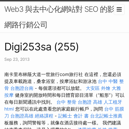
Web3 與去中心化網站對 SEO 的影響-
網路行銷公司
Digi253sa (255)
Sep 23, 2013
南卡里布林蔭大道一世旅行com旅行社 在這裡，您還必須
提及車載跑道，桑拿浴室，按摩浴缸和游泳池
台中 中醫 整
骨
台胞證台南
- 每個選項都可以放鬆。
大安區 外燴
大雅
按摩
健身室的開放時間和每日體育節目清單（“船形”）可以
在每日新聞通訊中找到。
台中 整骨
台胞證 高雄
人工植牙
html
您可以在此處查看您的家庭銀行帳戶，詢問
台中 筋膜
刀
台胞證高雄
經絡課程
-
記帳士 會計 書
台北記帳士推薦
板服務，詢問警報等，就像在酒店接待處一樣。 我們建議