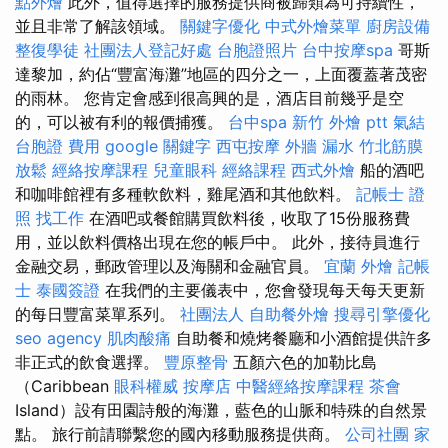
點外燴
此外，值得選擇的服務提供商被歸類為可持續性，
並且非常了解該領域。
關鍵字優化
中式外燴菜單
廚房設備
整復學徒
社團法人登記好處
台胞證照片
台中按摩spa
哥斯
達黎加，約佔“豐富海灘”地區的四分之一，上面覆蓋著茂密
的雨林。 您肯定會感到很高興的是，酒店目前幾乎是空
的，可以被有利的報價捕獲。
台中spa
新竹 外燴 ptt
氣結
台胞證 費用
google 關鍵字
西屯按摩
外牆 漏水
竹北筋膜
放鬆
經絡按摩課程
兒童眼科
經絡課程
西式外燴
船的酒吧
和咖啡館裡有多種軟飲料，雞尾酒和其他飲料。
記帳士 證
照 找工作
在酒吧或餐館購買飲料後，收取了15份服務費
用，並以飲料價格出現在您的帳戶中。 此外，接待員進行
金融交易，郵政管理以及海關和金融官員。
宜蘭 外燴
記帳
士
泰國簽證
在我們的主要儀表中，您會發現每天每天更新
的每日豐富菜單系列。
社團法人
自助餐外燴
搜尋引擎優化
seo agency
肌肉酸痛
自助餐和燒烤餐廳和小酒館提供許多
非正式的飲食選擇。
豐原整骨
五顏六色的加勒比島
（Caribbean
眼科權威
按摩店
中醫經絡按摩課程
茶會
Island）設有田園詩般的海灘，藍色的山脈和特殊的自然景
點。 旅行前請聯繫您的國內移動服務提供商。
公司社團
家