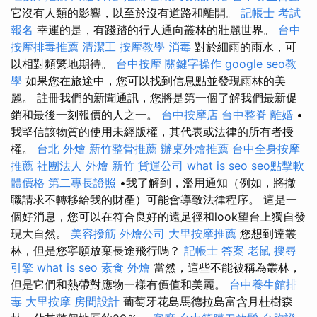
它沒有人類的影響，以至於沒有道路和離開。
記帳士 考試
報名
幸運的是，有踐踏的行人通向叢林的壯麗世界。
台中
按摩排毒推薦
清潔工
按摩教學
消毒
對於細雨的雨水，可
以相對頻繁地期待。
台中按摩
關鍵字操作
google seo教
學
如果您在旅途中，您可以找到信息點並發現雨林的美
麗。 註冊我們的新聞通訊，您將是第一個了解我們最新促
銷和最後一刻報價的人之一。
台中按摩店
台中整脊
離婚
•
我堅信該物質的使用未經版權，其代表或法律的所有者授
權。
台北 外燴
新竹整骨推薦
辦桌外燴推薦
台中全身按摩
推薦
社團法人
外燴 新竹
貨運公司
what is seo
seo點擊軟
體價格
第二專長證照
•我了解到，濫用通知（例如，將撤
職請求不轉移給我的財產）可能會導致法律程序。 這是一
個好消息，您可以在符合良好的遠足徑和look望台上獨自發
現大自然。
美容撥筋
外燴公司
大里按摩推薦
您想到達叢
林，但是您寧願放棄長途飛行嗎？
記帳士 答案
老鼠
搜尋
引擎
what is seo
素食 外燴
當然，這些不能被稱為叢林，
但是它們和熱帶對應物一樣有價值和美麗。
台中養生館排
毒
大里按摩
房間設計
葡萄牙花島馬德拉島富含月桂樹森