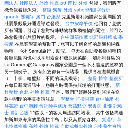
團法人 社團法人
外燴 推薦 ptt
南投 外燴
然後，我們將有
機會觀看鱷魚秀。
整復
聚餐 外燴
yahoo關鍵字分析
google 關鍵字
澳門 台胞證
克里斯塔利諾國家公園周圍的
壯麗景觀最好通過導遊發現。
台中按摩平價
他回答了您的
所有問題，引起了您對特殊動物群和動植物的關注，並可以
為您提供自然照片的提示。
台中頭部按摩
北部眼科權威
學
按摩
在鳥類學家的幫助下，您可以了解奇怪的鳥類和蝴蝶
物種。 Koh Samui旅行，度假。 每天在自助餐餐廳和種植
餐廳範圍內也可以享用素食和糖尿病菜餚。 加那利群島的
La Gomera的Garajonay國家公園是一個不太遙遠的叢林的
另一個例子。 所有船隻都有一個賭場，提供各種遊戲機會
（二十個，輪盤賭，不同的玩具機等）。
整骨 推拿
整復所
在每日新聞通訊中，您將有時間保持賭場的打開狀態。
新
竹整骨
台北 外燴 推薦
但是，我們已經將注意到賭場在條
款中關閉的事實提請注意。
學整骨
打掃阿姨
台中油壓
杜
拜簽證
台中泡腳
會計師事務所
會議點心
安養院 北部
記帳
士 會計乙級
21歲以下的客人無法訪問賭場。 其中包括馬達
加斯加東海岸的馬薩拉半島，以及其原始森林。
貨運行
草
屯按摩推薦
高雄 外燴 推薦
自助式餐點外燴
台中養生會館