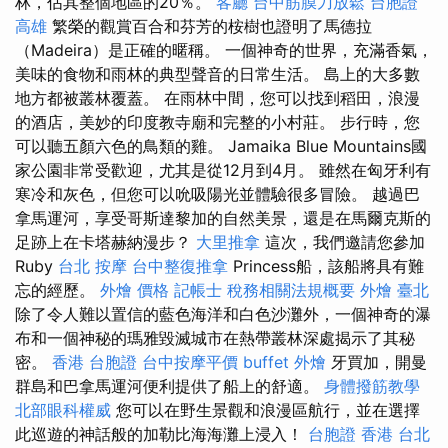
林，佔其整個地區的20％。
客廳
台中筋膜刀放鬆
台胞證
高雄
繁榮的觀賞百合和芬芳的桉樹也證明了馬德拉
（Madeira）是正確的暱稱。 一個神奇的世界，充滿香氣，
美味的食物和雨林的典型聲音的日常生活。 島上的大多數
地方都被叢林覆蓋。 在雨林中間，您可以找到稻田，浪漫
的酒店，美妙的印度教寺廟和完整的小村莊。 步行時，您
可以聽五顏六色的鳥類的雞。 Jamaika Blue Mountains國
家公園非常受歡迎，尤其是從12月到4月。 雖然在匈牙利有
寒冷和灰色，但您可以吮吸陽光並體驗很多冒險。 越過巴
拿馬運河，享受哥斯達黎加的自然美景，還是在馬爾克斯的
足跡上在卡塔赫納漫步？
大里推拿
這次，我們邀請您參加
Ruby
台北 按摩
台中整復推拿
Princess船，該船將具有難
忘的經歷。
外燴 價格
記帳士 稅務相關法規概要
外燴 臺北
除了令人難以置信的藍色海洋和白色沙灘外，一個神奇的瀑
布和一個神秘的瑪雅毀滅城市在熱帶叢林深處揭示了其秘
密。
香港 台胞證
台中按摩平價
buffet 外燴
牙買加，開曼
群島和巴拿馬運河便利提供了船上的舒適。
身體撥筋教學
北部眼科權威
您可以在野生景觀和浪漫區航行，並在選擇
此巡遊的神話般的加勒比海海灘上浸入！
台胞證 香港
台北