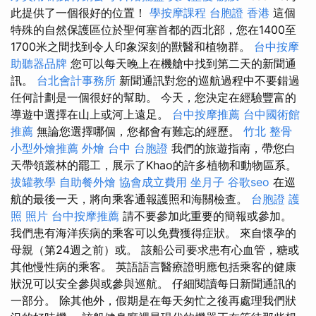
此提供了一個很好的位置！
學按摩課程
台胞證 香港
這個
特殊的自然保護區位於聖何塞首都的西北部，您在1400至
1700米之間找到令人印象深刻的獸醫和植物群。
台中按摩
助聽器品牌
您可以每天晚上在機艙中找到第二天的新聞通
訊。
台北會計事務所
新聞通訊對您的巡航過程中不要錯過
任何計劃是一個很好的幫助。 今天，您決定在經驗豐富的
導遊中選擇在山上或河上遠足。
台中按摩推薦
台中國術館
推薦
無論您選擇哪個，您都會有難忘的經歷。
竹北 整骨
小型外燴推薦
外燴 台中
台胞證
我們的旅遊指南，帶您白
天帶領叢林的罷工，展示了Khao的許多植物和動物區系。
拔罐教學
自助餐外燴
協會成立費用
坐月子
谷歌seo
在巡
航的最後一天，將向乘客通報護照和海關檢查。
台胞證 護
照 照片
台中按摩推薦
請不要參加此重要的簡報或參加。
我們患有海洋疾病的乘客可以免費獲得症狀。 來自懷孕的
母親（第24週之前）或。 該船公司要求患有心血管，糖或
其他慢性病的乘客。 英語語言醫療證明應包括乘客的健康
狀況可以安全參與或參與巡航。 仔細閱讀每日新聞通訊的
一部分。 除其他外，假期是在每天匆忙之後再處理我們狀