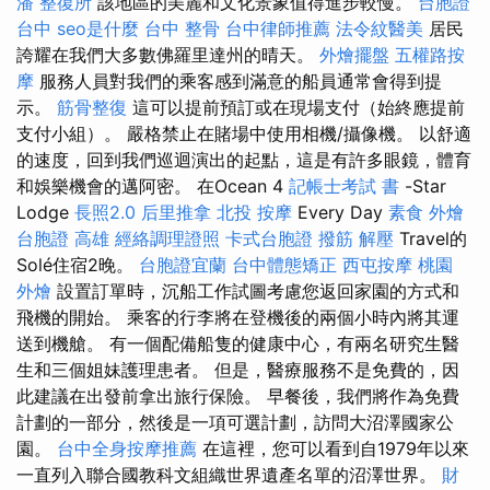
潘 整復所
該地區的美麗和文化景象值得進步較慢。
台胞證
台中
seo是什麼
台中 整骨
台中律師推薦
法令紋醫美
居民
誇耀在我們大多數佛羅里達州的晴天。
外燴擺盤
五權路按
摩
服務人員對我們的乘客感到滿意的船員通常會得到提
示。
筋骨整復
這可以提前預訂或在現場支付（始終應提前
支付小組）。 嚴格禁止在賭場中使用相機/攝像機。 以舒適
的速度，回到我們巡迴演出的起點，這是有許多眼鏡，體育
和娛樂機會的邁阿密。 在Ocean 4
記帳士考試 書
-Star
Lodge
長照2.0
后里推拿
北投 按摩
Every Day
素食 外燴
台胞證 高雄
經絡調理證照
卡式台胞證
撥筋 解壓
Travel的
Solé住宿2晚。
台胞證宜蘭
台中體態矯正
西屯按摩
桃園
外燴
設置訂單時，沉船工作試圖考慮您返回家園的方式和
飛機的開始。 乘客的行李將在登機後的兩個小時內將其運
送到機艙。 有一個配備船隻的健康中心，有兩名研究生醫
生和三個姐妹護理患者。 但是，醫療服務不是免費的，因
此建議在出發前拿出旅行保險。 早餐後，我們將作為免費
計劃的一部分，然後是一項可選計劃，訪問大沼澤國家公
園。
台中全身按摩推薦
在這裡，您可以看到自1979年以來
一直列入聯合國教科文組織世界遺產名單的沼澤世界。
財