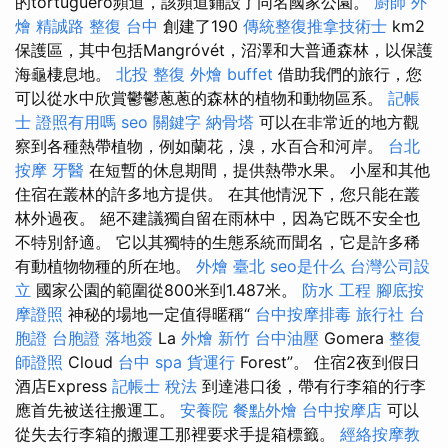
的tortuguero頻道，該頻道鋪設了同名國家公園。
廚師 外
燴
精誠路 整復 台中
創建了190
傳統整復推拿技術士
km2
保護區，其中包括Mangróvét，沼澤和大普通森林，以保護
海龜棲息地。
北投 整復
外燴 buffet
借助我們的旅行，您
可以從水中欣賞鬱鬱蔥蔥的森林的植物和動物區系。
記帳
士 證照有用嗎
seo 關鍵字
納骨塔
可以在非常近的地方觀
察到各種熱帶植物，例如蘭花，溴，水百合和河岸。
台北
按摩
牙醫
在短暫的休息期間，提供熱帶水果。 小屋和其他
住宿在叢林的許多地方提供。 在其他情況下，您只能在叢
林外過夜。 絕不建議獨自留在雨林中，因為它既不安全也
不特別舒適。 它以其獨特的生態系統而聞名，它是許多稀
有動植物物種的所在地。
外燴 臺北
seo是什么
台灣公司設
立
國家公園的範圍從800米到1.487米。
防水 工程
腳底按
摩證照
神秘的場地一定值得暱稱“
台中按摩排毒
旅行社 台
胞證
台胞證 落地簽
La
外燴 新竹
台中油壓
Gomera
整復
師證照
Cloud
台中 spa
貨運行
Forest”。 住宿2夜到假日
酒店Express
記帳士 稅法
到達港口後，帶有行李箱的行李
應首先被送往搬運工。
安養院
餐點外燴
台中按摩店
可以
從失去行李箱的搬運工那裡要求手提箱標籤。
經絡按摩教