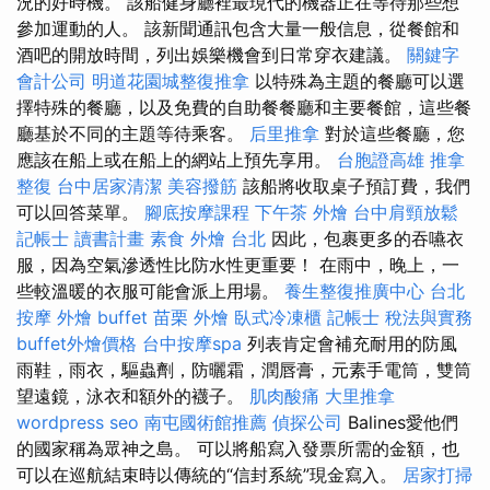
況的好時機。 該船健身廳裡最現代的機器正在等待那些想
參加運動的人。 該新聞通訊包含大量一般信息，從餐館和
酒吧的開放時間，列出娛樂機會到日常穿衣建議。
關鍵字
會計公司
明道花園城整復推拿
以特殊為主題的餐廳可以選
擇特殊的餐廳，以及免費的自助餐餐廳和主要餐館，這些餐
廳基於不同的主題等待乘客。
后里推拿
對於這些餐廳，您
應該在船上或在船上的網站上預先享用。
台胞證高雄
推拿
整復
台中居家清潔
美容撥筋
該船將收取桌子預訂費，我們
可以回答菜單。
腳底按摩課程
下午茶 外燴
台中肩頸放鬆
記帳士 讀書計畫
素食 外燴 台北
因此，包裹更多的吞嚥衣
服，因為空氣滲透性比防水性更重要！ 在雨中，晚上，一
些較溫暖的衣服可能會派上用場。
養生整復推廣中心
台北
按摩
外燴 buffet
苗栗 外燴
臥式冷凍櫃
記帳士 稅法與實務
buffet外燴價格
台中按摩spa
列表肯定會補充耐用的防風
雨鞋，雨衣，驅蟲劑，防曬霜，潤唇膏，元素手電筒，雙筒
望遠鏡，泳衣和額外的襪子。
肌肉酸痛
大里推拿
wordpress seo
南屯國術館推薦
偵探公司
Balines愛他們
的國家稱為眾神之島。 可以將船寫入發票所需的金額，也
可以在巡航結束時以傳統的“信封系統”現金寫入。
居家打掃