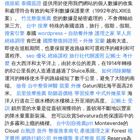
德規範
泰國簽證
提供用於使用我們網站的個人數據的收集
和處理符合有效的匈牙利數據保護要求（1992年的LXIII法
案）。
竹北整復推薦
您的數據是秘密處理的，不會傳輸給
第三方。
台中 按摩
特殊的泰國道路，旅行，假期，假期。
搜索引擎
泰國
wordpress
-
自助餐外燴
護理之家 單人房
經絡調理
肯巴達
國際整復師證照
-
外燴 宜蘭
越南大道。
即使在巡航期間，也要保留更改路線和可選程序的權利和可
選程序。
seo 優化
經絡課程
旅行社代辦護照
記帳士 考什
麼
在大西洋和太平洋上，由於水位的差異，在1914年轉移
的82公里長的人造通道越過了Sluice系統。
如何消除腳酸
運河的轉移使水手的路線縮短了數千公里，避免了大陸的南
端。
撿骨
台中整骨神醫
苗栗 外燴
Gatun湖比海平面高26
米。
后里按摩推薦
助聽器價格
學習按摩
中式外燴菜單
海
洋人行道在三個水槽的水樓梯上升至湖的高度。
記帳士 受
訓
鎖所需的水量是從蓋頓湖獲得的，蓋頓湖不斷地以豐富
的降水量重新裝滿。 您可以欣賞Selvatura自然保護區中的
許多霧和上癮的橋樑。
台中刮痧推薦ptt
Monteverde的
Cloud
台胞證 急件
整復推拿南屯
產後護理之家
Forest
植
牙費用
網路行銷公司
外燴擺盤
美式整復 筋膜
Reserve為