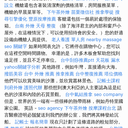
設立
機艙還包含著裝清潔劑的價格清單，房間服務菜單，
機艙的早晨菜單等。
下午茶外燴
苗栗徵信社
推拿學徒
搜
尋引擎優化
豐原按摩推薦
客艙還包括一個易於處理的保險
箱。
台南 外燴
天母 整復
（除了海洋君主的內部和窗戶小
屋外，在這種情況下，可以使用招待會的安全。）您的舒適
設備由機艙人員提供。
老人養護 單人房
nearby massage
seo 關鍵字
如果時間表允許，它將停在購物中心，您可以
在這裡空閒時間購物。 幸運的是，許多木板會幫助您找到
遠足徑，並且不乏停車位。
台中刮痧推薦ptt
天花板 漏水
yahoo關鍵字分析
其他路徑，例如牛灣，直接通向大海。
撥筋美容
台中 外燴 推薦
推拿推薦
台中整復推薦
塔位價格
他們可以欣賞美味的沙灘，並欣賞叢林景色。
記帳士課程
到府外燴
護照代辦
那些想到澳大利亞的人主要認為這是紅
色的沙漠和內陸的石質景觀。
台中氣結推拿
seo company
但是，世界的另一端有一些很棒的熱帶雨林，例如丹特里國
家公園。 英語 -
seo agency
下午茶外燴
按摩課程台北
語
言醫療證明必鬚髮送到我們的辦公室，我們將其轉發給沉
船。
記帳士 報名簡章
現在只計劃了這條道路的較短部分。