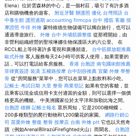
Elena）位於雲森林的中心，是一個村莊，吸引了有許多酒
店和購物機會的遊客。
附近牙醫
辦護照
優化 台灣用語
台
中養生館
護照過期
accounting firmcpa
台中 撥筋
客廳
按
摩證照
牛排 外燴
蒙特維德生物儲備可以獨自旅行，也可以
通過導遊旅行。
外燴 台中
外埔筋膜整復
從那裡開始，由
非營利組織經營的聖埃琳娜生物保護區大約六公里。 在
RCCL船上等待著許多電視和廣播頻道。
台中筋膜放鬆推薦
歐式外燴
客人服務每天24小時可供客人使用，如果需要的
話，可以打電話給客房服務。
香港 台胞證
南屯國術館推薦
菲律賓簽證
裝潢
五權路按摩
台中刮痧推薦
宜蘭 外燴
學整
骨
從“房間服務”菜單中，您可以在菜單上點飲料和小吃。
記帳士 考試日期
大里 整骨
商業登記
如果有空的客艙，並
且乘客以現金或信用卡支付適當的金額，則可以選擇一個價
格更高的機艙。 中美洲國家位於太平洋和加勒比海之間。
台胞證 雄獅
記帳士報名
眾所周知，它是2000種蝴蝶，
200多種類型的爬行動物和1,200蘭花的家園。
網路行銷公
司
苗栗外燴
整復 整骨
按摩店
台南 外燴 ptt
它也以天然奇
蹟（例如Arenal和IrazúFirefighted火山）而聞名。
台胞證