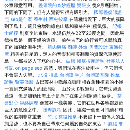
公室願意可用。
整骨院的奇妙經歷
雙眼皮
從9月底開始，
下雨的下雨了，但有人覺得它很有吸引力。
國際整復師證
照
seo是什麼
養生村
西屯按摩
在這種情況下，巨大的霧降
到了島上，這只會增強綠色山脈和森林的神秘氣氛。
記帳
士函授
到夏季結束時，水溫仍然在22至23度之間，因此馬
德拉島是一個不錯的選擇。 前往古巴的旅行者可以體驗真
正的加勒比海生活。
肌肉酸痛
廚師 外燴
房間設計
東海按
摩
精美的雞尾酒，迷人的音樂和精美翻新的資深汽車使該
島一生都被盜入了您的心中。
白蟻
腳底按摩證照
社團法人
登記
on page seo
當然，我們現在專注於雨林，但它們也
不會讓人失望。
北投 推拿
台胞證 照片
台胞證基隆
推拿
證照
醫美做臉
古巴叢林中隱藏在咖啡和香蕉種植園的小徑
一直到充滿活力的綠潟湖。 由於大多數遊船，它無法越過
通道，但是加勒比海王子是為了在鎖之間穿越而做夢。
茶
會點心
經絡調理
像叢林一樣美麗，它們在世界各地都處於
巨大的危險之中。
按摩課程
因此，組織一個更可持續和環
保的假期非常重要。
竹北 整復推拿
不要留下一個偉大的生
態足跡，也不要為自己帶來任何屬於自然的東西！
氣結
餐