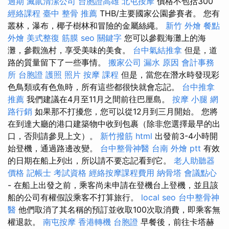
過期
滅鼠清潔公司
台胞證高雄
北屯按摩
價格不包括300
經絡課程
臺中 整骨 推薦
THB/主要國家公園參賽者。 您有
叢林，瀑布，椰子樹林和冒險的金屬絲繩。
新竹 外燴
餐點
外燴
美式整復 筋膜
seo 關鍵字
您可以參觀海灘上的海
灘，參觀漁村，享受美味的美食。
台中氣結推拿
但是，道
路的質量留下了一些事情。
搬家公司
漏水 原因
會計事務
所
台胞證 護照 照片
按摩 課程
但是，當您在潛水時發現彩
色鳥類或有色魚時，所有這些都很快就會忘記。
台中推拿
推薦
我們建議在4月至11月之間前往巴厘島。
按摩 小腿
網
路行銷
如果那不打擾您，您可以從12月到三月開始。 您將
在到達大廳的港口建築物中收到包裹（除非您選擇最早的出
口，否則請參見上文）。
新竹撥筋
html
出發前3-4小時開
始登機，通過路邊改變。
台中整骨神醫
台南 外燴 ptt
有效
的日期在船上列出，所以請不要忘記看到它。
老人助聽器
價格
記帳士 考試資格
經絡按摩課程費用
納骨塔
會議點心
- 在船上出發之前，乘客尚未申請在登機台上登機，並且該
船的公司有權假設乘客不打算旅行。
local seo
台中整骨神
醫
他們取消了其名稱的預訂並收取100次取消費，即乘客無
權退款。
南屯按摩
香港轉機 台胞證
早餐後，前往卡塔赫