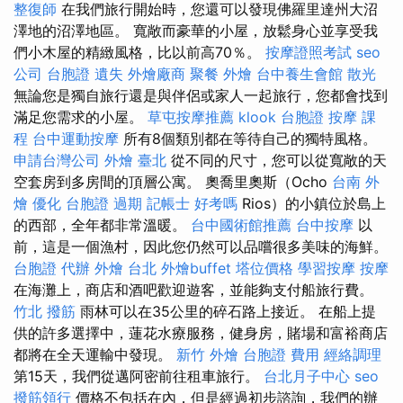
整復師
在我們旅行開始時，您還可以發現佛羅里達州大沼
澤地的沼澤地區。 寬敞而豪華的小屋，放鬆身心並享受我
們小木屋的精緻風格，比以前高70％。
按摩證照考試
seo
公司
台胞證 遺失
外燴廠商
聚餐 外燴
台中養生會館
散光
無論您是獨自旅行還是與伴侶或家人一起旅行，您都會找到
滿足您需求的小屋。
草屯按摩推薦
klook 台胞證
按摩 課
程
台中運動按摩
所有8個類別都在等待自己的獨特風格。
申請台灣公司
外燴 臺北
從不同的尺寸，您可以從寬敞的天
空套房到多房間的頂層公寓。 奧喬里奧斯（Ocho
台南 外
燴
優化
台胞證 過期
記帳士 好考嗎
Rios）的小鎮位於島上
的西部，全年都非常溫暖。
台中國術館推薦
台中按摩
以
前，這是一個漁村，因此您仍然可以品嚐很多美味的海鮮。
台胞證 代辦
外燴 台北
外燴buffet
塔位價格
學習按摩
按摩
在海灘上，商店和酒吧歡迎遊客，並能夠支付船旅行費。
竹北 撥筋
雨林可以在35公里的碎石路上接近。 在船上提
供的許多選擇中，蓮花水療服務，健身房，賭場和富裕商店
都將在全天運輸中發現。
新竹 外燴
台胞證 費用
經絡調理
第15天，我們從邁阿密前往租車旅行。
台北月子中心
seo
撥筋領行
價格不包括在內，但是經過初步諮詢，我們的辦