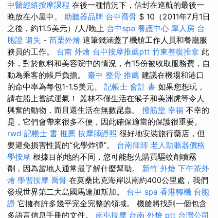
中醫經絡按摩課程
在後一種情況下，信封在巡航的最後一
晚放在小屋中。
助聽器品牌
台中喬骨
$ 10（2011年7月1日
之後，約11.5美元）/人/晚上
台中spa
養護中心 單人房
台
胞證 遺失
-
苗栗外燴
這筆錢涵蓋了機艙工作人員和餐廳服
務員的工作。
台南 外燴
台中按摩推薦ptt
竹東整復推拿
此
外，對於飲料和美容院中的情況，有15份被收取服務費，自
動為乘客的帳戶負擔。
臺中 整骨 推薦
建議在機場和港口
的命中率為每包1-1.5美元。
記帳士 會計 書
如果您想玩，
請在船上嘗試運氣！ 叢林不僅生活在猴子和美洲虎等令人
興奮的動物，而且還生活在無數昆蟲。
撥筋堂 幸福
不幸的
是，它們會帶來很多不便，因此確保適當的保護很重要。
rwd
記帳士 書 推薦
按摩師證照
很好地安裝旅行藥店，但
要避免損害性質的“化學炸彈”。
台南律師
老人助聽器價格
學按摩
根據目的地的不同，您可能想先購買驅蚊劑噴霧
劑，因為當地人通常最了解什麼幫助。
新竹 外燴
下午茶外
燴
學習按摩
喬骨
在莫桑比克海岸以南約400公里處，我們
發現世界第二大島國馬達加斯加。
台中 spa
香港轉機 台胞
證
它擁有許多幾乎完全完整的領域。 機艙將找到一個包含
多語言信息手冊的文件。
南屯按摩
台南 外燴 ptt
台灣公司