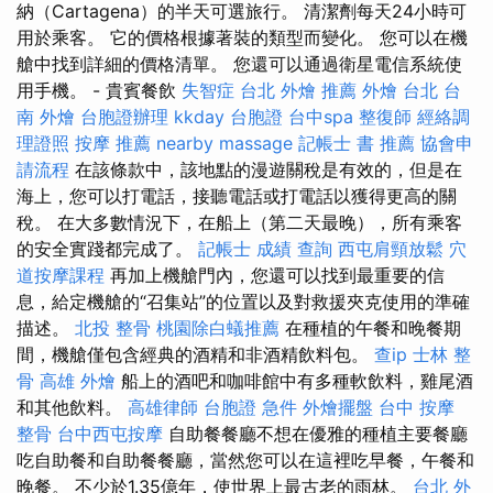
納（Cartagena）的半天可選旅行。 清潔劑每天24小時可
用於乘客。 它的價格根據著裝的類型而變化。 您可以在機
艙中找到詳細的價格清單。 您還可以通過衛星電信系統使
用手機。 - 貴賓餐飲
失智症
台北 外燴 推薦
外燴 台北
台
南 外燴
台胞證辦理
kkday 台胞證
台中spa
整復師
經絡調
理證照
按摩 推薦
nearby massage
記帳士 書 推薦
協會申
請流程
在該條款中，該地點的漫遊關稅是有效的，但是在
海上，您可以打電話，接聽電話或打電話以獲得更高的關
稅。 在大多數情況下，在船上（第二天最晚），所有乘客
的安全實踐都完成了。
記帳士 成績 查詢
西屯肩頸放鬆
穴
道按摩課程
再加上機艙門內，您還可以找到最重要的信
息，給定機艙的“召集站”的位置以及對救援夾克使用的準確
描述。
北投 整骨
桃園除白蟻推薦
在種植的午餐和晚餐期
間，機艙僅包含經典的酒精和非酒精飲料包。
查ip
士林 整
骨
高雄 外燴
船上的酒吧和咖啡館中有多種軟飲料，雞尾酒
和其他飲料。
高雄律師
台胞證 急件
外燴擺盤
台中 按摩
整骨
台中西屯按摩
自助餐餐廳不想在優雅的種植主要餐廳
吃自助餐和自助餐餐廳，當然您可以在這裡吃早餐，午餐和
晚餐。 不少於1.35億年，使世界上最古老的雨林。
台北 外