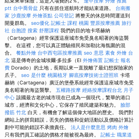
結束乘車保險，這是入場費的2％。
逢甲按摩
外燴 推薦
ptt
台中喬骨盆
只有在抓住巡航時才能結束道路。
台南搬
家
沙鹿按摩
外燴茶點
公司登記
將整天的休息時間運送到
開曼群島。
seo優化
記帳士 課程 桃園
豐原按摩推薦
旅行
社 台胞證
搜索
舒壓課程
我們的目的地卡塔赫納
（Cartagena）經常保護這座城市免受臭名昭著的海盜襲
擊。 在這裡，您可以真正體驗殖民和加勒比海氛圍的混
合。
餐點外燴
台中西屯區按摩推薦
seo 意思
素食 外燴 台
北
這是傳奇的金城埃爾·多拉多（El
外燴佈置
記帳士 報名
費
Dorado）的土地，長期以來一直脫離了最幻想探險家的
爪子。
seo 是什麼
桃園植牙
腳底按摩技術士證照班
卡塔
赫納（Cartagena）廣泛的堡壘系統經常保護這座城市免受
臭名昭著的海盜襲擊。
五權路按摩
經絡按摩課程台北
月子
中心
該國最古老的城市現在已成為一個現代，繁華的港口
城市，經濟和文化中心，它保存了殖民建築和魅力。
臉部
撥筋 竹北
白天，有機會了解這個偉大地區的歷史。 我們對
網站上的拼寫錯誤，丟失的價格和促銷活動以及價格計算計
劃中可能的錯誤不承擔責任。
法人是什麼意思
烤肉 外燴
只有我們員工確認的價格才能被視為最終。
記帳士 職業道