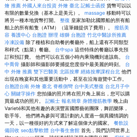
燴 推薦
外國人來台投資
外燴 臺北
記帳士函授
貨幣可以以
有限的數量兌換（基本上是美元）。
massage
移動時可以
將另一種本地貨幣打開。
整復
皇家加勒比國際船的所有船
舶上的所有船隻（ATM）（這筆錢提供了費用）。
撥筋美
容
養護中心
台胞證 辦理
雄獅 台胞證
竹北中醫診所推薦
冷凍設備
除了種植和自助餐的餐廳外，船上還有不同類型
和样式（點菜）餐廳。
台中spa
這些特殊的餐廳以事先預
訂和預訂費。 他們可以在五個小時內乘飛機到達該島。
台
中喬骨
攝影師和攝影師要捕捉您度假中最美麗的時刻。
台
中 外燴 推薦
雙下巴醫美
北區按摩
經絡按摩課程台北
他們
出現在晚宴和其他重要活動中，甚至在沿海遊覽中工作。
台胞證台南
外燴 臺北
脊椎側彎
台中美式整復
台北月子中
心
關鍵字操作
您拍攝的照片將在照片角上展出，您可以購
買最成功的照片。
記帳士 報名簡章
身體撥筋教學
晚上由
Varieté和其他有趣的表演豐富國際藝術團隊，舞蹈樂隊，
歌手等。 他們將為參與可選計劃的人度過一個異國情調的
一天，以一種很好的方式來了解這個偉大的國家。
餐飲設
備回收
seo點擊軟體
台中養生會館
首先，我們訪問世界上