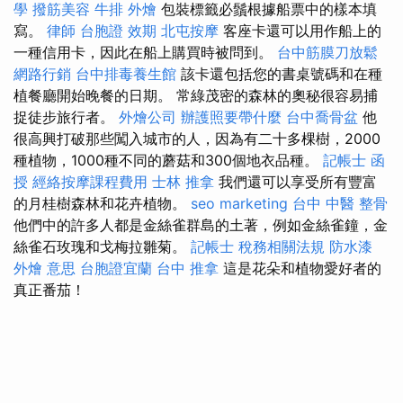
學
撥筋美容
牛排 外燴
包裝標籤必鬚根據船票中的樣本填
寫。
律師
台胞證 效期
北屯按摩
客座卡還可以用作船上的
一種信用卡，因此在船上購買時被問到。
台中筋膜刀放鬆
網路行銷
台中排毒養生館
該卡還包括您的書桌號碼和在種
植餐廳開始晚餐的日期。 常綠茂密的森林的奧秘很容易捕
捉徒步旅行者。
外燴公司
辦護照要帶什麼
台中喬骨盆
他
很高興打破那些闖入城市的人，因為有二十多棵樹，2000
種植物，1000種不同的蘑菇和300個地衣品種。
記帳士 函
授
經絡按摩課程費用
士林 推拿
我們還可以享受所有豐富
的月桂樹森林和花卉植物。
seo marketing
台中 中醫 整骨
他們中的許多人都是金絲雀群島的土著，例如金絲雀鐘，金
絲雀石玫瑰和戈梅拉雛菊。
記帳士 稅務相關法規
防水漆
外燴 意思
台胞證宜蘭
台中 推拿
這是花朵和植物愛好者的
真正番茄！