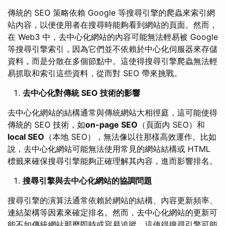
傳統的 SEO 策略依賴 Google 等搜尋引擎的爬蟲來索引網
站內容，以便使用者在搜尋時能夠看到網站的頁面。然而，
在 Web3 中，去中心化網站的內容可能無法輕易被 Google
等搜尋引擎索引，因為它們並不依賴於中心化伺服器來存儲
資料，而是分散在多個節點中。這使得搜尋引擎爬蟲無法輕
易抓取和索引這些資料，從而對 SEO 帶來挑戰。
去中心化對傳統 SEO 技術的影響
去中心化網站的結構通常與傳統網站大相徑庭，這可能使得
傳統的 SEO 技術，如
on-page SEO
（頁面內 SEO）和
local SEO
（本地 SEO），無法像以往那樣高效運作。比如
說，去中心化網站可能無法使用常見的網站結構或 HTML
標籤來確保搜尋引擎能夠正確理解其內容，進而影響排名。
搜尋引擎與去中心化網站的協調問題
搜尋引擎的演算法通常依賴於網站的結構、內容更新頻率、
連結架構等因素來確定排名。然而，去中心化網站的更新可
能不如傳統網站那麼即時或容易追蹤，這使得搜尋引擎可能