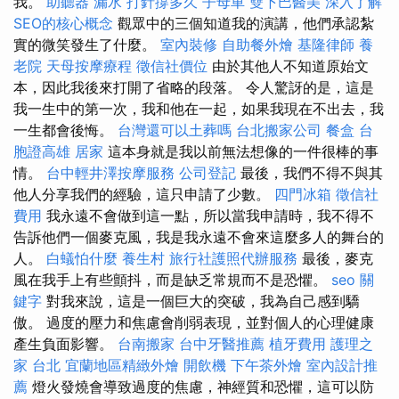
我。
助聽器
漏水 打針撐多久
子母車
雙下巴醫美
深入了解
SEO的核心概念
觀眾中的三個知道我的演講，他們承認紮
實的微笑發生了什麼。
室內裝修
自助餐外燴
基隆律師
養
老院
天母按摩療程
徵信社價位
由於其他人不知道原始文
本，因此我後來打開了省略的段落。 令人驚訝的是，這是
我一生中的第一次，我和他在一起，如果我現在不出去，我
一生都會後悔。
台灣還可以土葬嗎
台北搬家公司
餐盒
台
胞證高雄
居家
這本身就是我以前無法想像的一件很棒的事
情。
台中輕井澤按摩服務
公司登記
最後，我們不得不與其
他人分享我們的經驗，這只申請了少數。
四門冰箱
徵信社
費用
我永遠不會做到這一點，所以當我申請時，我不得不
告訴他們一個麥克風，我是我永遠不會來這麼多人的舞台的
人。
白蟻怕什麼
養生村
旅行社護照代辦服務
最後，麥克
風在我手上有些顫抖，而是缺乏常規而不是恐懼。
seo 關
鍵字
對我來說，這是一個巨大的突破，我為自己感到驕
傲。 過度的壓力和焦慮會削弱表現，並對個人的心理健康
產生負面影響。
台南搬家
台中牙醫推薦
植牙費用
護理之
家 台北
宜蘭地區精緻外燴
開飲機
下午茶外燴
室內設計推
薦
燈火發燒會導致過度的焦慮，神經質和恐懼，這可以防