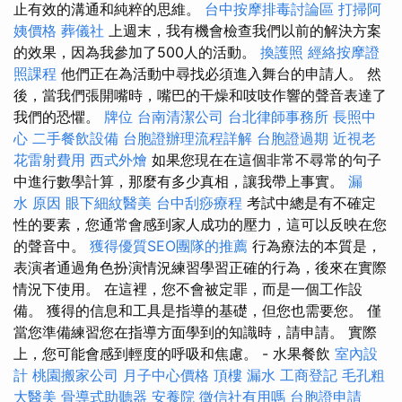
止有效的溝通和純粹的思維。
台中按摩排毒討論區
打掃阿
姨價格
葬儀社
上週末，我有機會檢查我們以前的解決方案
的效果，因為我參加了500人的活動。
換護照
經絡按摩證
照課程
他們正在為活動中尋找必須進入舞台的申請人。 然
後，當我們張開嘴時，嘴巴的干燥和吱吱作響的聲音表達了
我們的恐懼。
牌位
台南清潔公司
台北律師事務所
長照中
心
二手餐飲設備
台胞證辦理流程詳解
台胞證過期
近視老
花雷射費用
西式外燴
如果您現在在這個非常不尋常的句子
中進行數學計算，那麼有多少真相，讓我帶上事實。
漏
水 原因
眼下細紋醫美
台中刮痧療程
考試中總是有不確定
性的要素，您通常會感到家人成功的壓力，這可以反映在您
的聲音中。
獲得優質SEO團隊的推薦
行為療法的本質是，
表演者通過角色扮演情況練習學習正確的行為，後來在實際
情況下使用。 在這裡，您不會被定罪，而是一個工作設
備。 獲得的信息和工具是指導的基礎，但您也需要您。 僅
當您準備練習您在指導方面學到的知識時，請申請。 實際
上，您可能會感到輕度的呼吸和焦慮。 - 水果餐飲
室內設
計
桃園搬家公司
月子中心價格
頂樓 漏水
工商登記
毛孔粗
大醫美
骨導式助聽器
安養院
徵信社有用嗎
台胞證申請