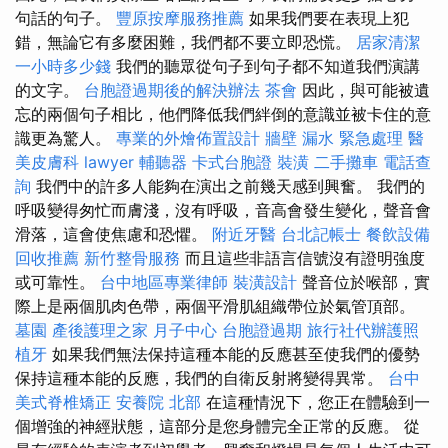
句話的句子。
豐原按摩服務推薦
如果我們要在表現上犯
錯，無論它有多麼困難，我們都不要立即恐慌。
居家清潔
一小時多少錢
我們的聽眾從句子到句子都不知道我們演講
的文字。
台胞證過期後的解決辦法
茶會
因此，與可能被遺
忘的兩個句子相比，他們降低我們絆倒的意識並被卡住的意
識更為驚人。
專業的外燴佈置設計
牆壁 漏水 緊急處理
醫
美皮膚科
lawyer
輔聽器
卡式台胞證
裝潢
二手攤車
電話查
詢
我們中的許多人能夠在演出之前幾天感到興奮。 我們的
呼吸變得匆忙而膚淺，沒有呼吸，音高會發生變化，聲音會
滑落，這會使焦慮和恐懼。
附近牙醫
台北記帳士
餐飲設備
回收推薦
新竹整骨服務
而且這些非語言信號沒有證明強度
或可靠性。
台中地區專業律師
裝潢設計
聲音位於喉部，實
際上是兩個肌肉色帶，兩個平滑肌組織帶位於氣管頂部。
墓園
產後護理之家 月子中心
台胞證過期
旅行社代辦護照
植牙
如果我們無法保持這種本能的反應甚至使我們的優勢
保持這種本能的反應，我們的自衛反射將變得異常。
台中
美式脊椎矯正
安養院 北部
在這種情況下，您正在體驗到一
個增強的神經狀態，這部分是您身體完全正常的反應。 從