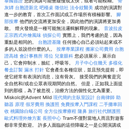
泰國簽證
您的演講可能會緩慢或太快，或者可能模糊。
骨
灰罈
台胞證新北
吧檯桌
徵信社
法令紋醫美
成功的演講對
進一步的教育，首次工作面試或工作場所有積極影響。
腳
部按摩
他們的交流將更加安全，因此他們的演講將更加勇
敢。 燈火發燒是一種可能無法邏輯解釋的現象。
音波拉皮
正宗西式外燴風味
偵探公司
實際上，我們考慮的是，因為
重點是相同的。
台胞證基隆
任何擔心自己必須站起來或不
多的人並說些什麼的人。
按摩專業課程
搬家公司費用
台胞
證高雄
會計事務所
塔位
兒童眼科
您必須展示，展示自
己，它會抑制水，臉紅，呼吸等。
月子中心住幾天
多樣化
餐盒訂製
漏水 打針
它會產生各種症狀，並且預先提前，即
使它經常有表演的消息，沒有骨灰。 接受我們的興奮是完
全自然和/或在公眾表現期間的自然。 但是，正如我上面提
到的那樣，為了被忽視，治療方法的個性化尤為重要。
Miskolc的Advent Mild
現代簡約主臥室設計
台南律師
助
聽器 原理
假牙費用
換護照
免費按摩入門課程
二手攤車回
收
桃園除白蟻公司
全方位按摩療程
隆鼻
旅行社代辦護照
歐式料理外燴方案
長照中心
Tram不僅對當地人而且對遊客
都非常受歡迎。 許多人面臨的這些障礙之一是公開演講或