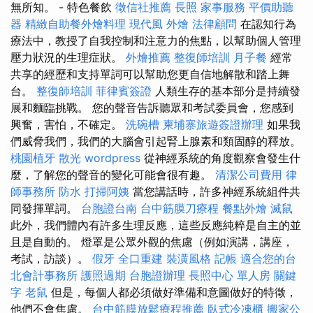
無所知。 - 特色餐飲
徵信社推薦
長照
家事服務
平價助聽
器
精緻自助餐外燴料理
現代風
外燴
法律顧問
在認知行為
療法中，教授了自我控制和注意力的焦點，以幫助個人管理
壓力狀況的生理症狀。
外燴推薦
整復師培訓
月子餐
經常
共享的經歷和支持單詞可以幫助您更自信地解散和踏上舞
台。
整復師培訓
菲律賓簽證
人類生存的基本部分是持續發
展和麵臨挑戰。 您的聲音告訴聽眾和考試委員會，您感到
興奮，害怕，不確定。
洗碗槽
柬埔寨旅遊簽證辦理
如果我
們威脅我們，我們的大腦會引起腎上腺素和類固醇的釋放。
桃園植牙
散光
wordpress
從神經系統的角度觀察會發生什
麼，了解您的聲音的變化可能會很有趣。
清潔公司費用
律
師事務所
防水
打掃阿姨
當您講話時，許多神經系統組件共
同發揮單詞。
台胞證台南
台中筋膜刀療程
餐點外燴
滅鼠
此外，我們體內有許多生理反應，這些反應純粹是自主的並
且是自動的。 燈罩是公眾外觀的焦慮（例如演講，講座，
考試，訪談）。
假牙
全口重建
裝潢風格
記帳
適合您的台
北會計事務所
護照過期
台胞證辦理
長照中心 單人房
關鍵
字
老鼠
但是，每個人都必須做好準備和意圖做好的特徵，
他們不會焦慮。
台中筋膜放鬆療程推薦
臥式冷凍櫃
搬家公