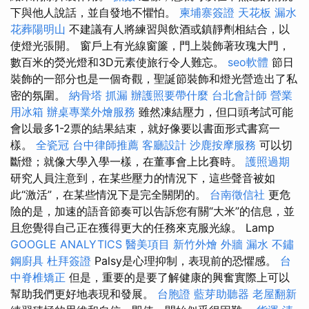
下與他人說話，並自發地不懼怕。
柬埔寨簽證
天花板 漏水
花葬陽明山
不建議有人將練習與飲酒或鎮靜劑相結合，以
使燈光張開。 窗戶上有光線窗簾，門上裝飾著玫瑰大門，
數百米的熒光燈和3D元素使旅行令人難忘。
seo軟體
節日
裝飾的一部分也是一個奇觀，聖誕節裝飾和燈光營造出了私
密的氛圍。
納骨塔
抓漏
辦護照要帶什麼
台北會計師
營業
用冰箱
辦桌專業外燴服務
雖然凍結壓力，但口頭考試可能
會以最多1-2票的結果結束，就好像要以書面形式書寫一
樣。
全瓷冠
台中律師推薦
客廳設計
沙鹿按摩服務
可以切
斷燈；就像大學入學一樣，在董事會上比賽時。
護照過期
研究人員注意到，在某些壓力的情況下，這些聲音被如
此“激活”，在某些情況下是完全關閉的。
台南徵信社
更危
險的是，加速的語音節奏可以告訴您有關“大米”的信息，並
且您覺得自己正在獲得更大的任務來克服光線。 Lamp
GOOGLE ANALYTICS
醫美項目
新竹外燴
外牆 漏水
不鏽
鋼廚具
杜拜簽證
Palsy是心理抑制，表現前的恐懼感。
台
中脊椎矯正
但是，重要的是要了解健康的興奮實際上可以
幫助我們更好地表現和發展。
台胞證
藍芽助聽器
老屋翻新