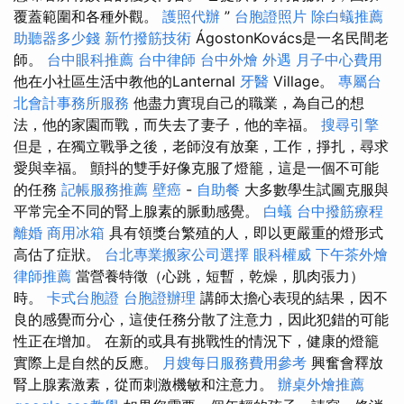
覆蓋範圍和各種外觀。
護照代辦
”
台胞證照片
除白蟻推薦
助聽器多少錢
新竹撥筋技術
ÁgostonKovács是一名民間老
師。
台中眼科推薦
台中律師
台中外燴
外遇
月子中心費用
他在小社區生活中教他的Lanternal
牙醫
Village。
專屬台
北會計事務所服務
他盡力實現自己的職業，為自己的想
法，他的家園而戰，而失去了妻子，他的幸福。
搜尋引擎
但是，在獨立戰爭之後，老師沒有放棄，工作，掙扎，尋求
愛與幸福。 顫抖的雙手好像克服了燈籠，這是一個不可能
的任務
記帳服務推薦
壁癌
-
自助餐
大多數學生試圖克服與
平常完全不同的腎上腺素的脈動感覺。
白蟻
台中撥筋療程
離婚
商用冰箱
具有領獎台繁殖的人，即以更嚴重的燈形式
高估了症狀。
台北專業搬家公司選擇
眼科權威
下午茶外燴
律師推薦
當營養特徵（心跳，短暫，乾燥，肌肉張力）
時。
卡式台胞證
台胞證辦理
講師太擔心表現的結果，因不
良的感覺而分心，這使任務分散了注意力，因此犯錯的可能
性正在增加。 在新的或具有挑戰性的情況下，健康的燈籠
實際上是自然的反應。
月嫂每日服務費用參考
興奮會釋放
腎上腺素激素，從而刺激機敏和注意力。
辦桌外燴推薦