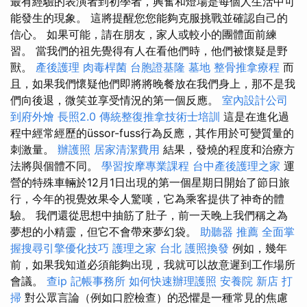
最有經驗的表演者到初學者，興奮和燈場是每個人生活中可
能發生的現象。 這將提醒您您能夠克服挑戰並確認自己的
信心。 如果可能，請在朋友，家人或較小的團體面前練
習。 當我們的祖先覺得有人在看他們時，他們被懷疑是野
獸。
產後護理
肉毒桿菌
台胞證基隆
墓地
整骨推拿療程
而
且，如果我們懷疑他們即將將晚餐放在我們身上，那不是我
們向後退，微笑並享受情況的第一個反應。
室內設計公司
到府外燴
長照2.0
傳統整復推拿技術士培訓
這是在進化過
程中經常經歷的üssor-fuss行為反應，其作用於可變質量的
刺激量。
辦護照
居家清潔費用
結果，發燒的程度和治療方
法將與個體不同。
學習按摩專業課程
台中產後護理之家
運
營的特殊車輛於12月1日出現的第一個星期日開始了節日旅
行，今年的視覺效果令人驚嘆，它為乘客提供了神奇的體
驗。 我們還從思想中抽筋了肚子，前一天晚上我們稱之為
夢想的小精靈，但它不會帶來夢幻袋。
助聽器 推薦
全面掌
握搜尋引擎優化技巧
護理之家 台北
護照換發
例如，幾年
前，如果我知道必須能夠出現，我就可以故意遲到工作場所
會議。
查ip
記帳事務所
如何快速辦理護照
安養院 新店
打
掃
對公眾言論（例如口腔檢查）的恐懼是一種常見的焦慮