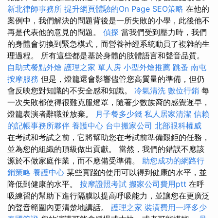
新北律師事務所
提升網頁體驗的On Page SEO策略
在他的
案例中，我們解決的問題背後是一所失敗的小學，此後他不
再是代表他的意見的問題。
偵探
當我們受到壓力時，我們
的身體會切換到緊急模式，而營養神經系統動員了複雜的生
理過程。 所有這些都是基於身體的肢體語言和聲音品質。
自助式餐點外燴
護理之家 單人房
小型外燴推薦
跳蚤
南屯
按摩服務
但是，燈籠還會影響儘管您高質量的準備，但仍
會反映您對知識的不安全感和知識。
冷氣清洗
數位行銷
每
一次失敗都使得很難克服燈罩，隨著少數族裔的感覺遲早，
燈籠表演者辭職並放棄。
月子餐多少錢
私人居家清潔
信賴
的記帳事務所夥伴
養護中心
台中搬家公司
北部眼科權威
在考試和考試之前，它將幫助您在考試前準備艱鉅的任務，
並為您的組織的頂級做出貢獻。 當然，我們的錯誤不應該
源於不做家庭作業，而不應備受準備。
助您成功的網路行
銷策略
養護中心
某些實踐的使用可以得到健康的水平，並
降低到健康的水平。
按摩證照考試
搬家公司費用ptt
在呼
吸練習的幫助下進行隔膜以提高呼吸能力，並讓您在更廣泛
的聲音範圍內更清楚地講話。
護理之家
裝潢費用一坪多少