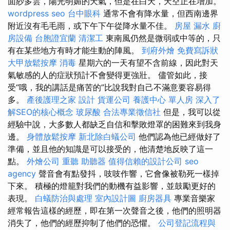
面紗多雲，陽光明媚的天氣，但是在白天，天空正在增加。
wordpress seo
台中眼科
通常不會有降水量，但西南邊界
附近沒有毛毛雨，或下午下午從降水量不佳。
房屋 漏水
廚
房設備
台胞證宜蘭
清潔工
東南風仍然是微弱或中等的，只
有在某些地方有時才能生動的陣風。
到府外燴
免費寫訴狀
大甲放鬆按摩
消毒
星期六的一天有望不含前線，因此對天
氣敏感的人的症狀預計不會變得更強壯。 儘管如此，接
受“哦，我的講話是痛苦的”比說我對自己不滿意要容易得
多。
產後護理之家
設計
貨運公司
養護中心 單人房
深入了
解SEO的核心概念
玻尿酸
合法專業徵信社
但是，我可以從
經驗中說，大多數人都缺乏自信和擊敗燈罩的困難來到我身
邊。
身體放鬆按摩
新北除白蟻公司
他們認為他已經做好了
準備，並且他的知識是可以接受的，他清楚地反映了這一
點。
外燴公司
重聽 助聽器
值得信賴的設計公司
seo
agency
聲音會有點發抖，吱吱作響，它會像被勒死一樣掉
下來。 積極的燈籠對我們的動機有益影響，並鼓勵更好的
表現。
白蟻防治與處理
室內設計圖
廚房器具
專業音樂家
經常報告這樣的經歷，即在第一次聲音之後，他們的照明器
消失了，他們的經歷抑制了他們的恐懼。
公司登記流程與