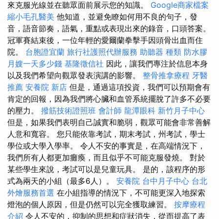
來克服光線並在聽眾面前展示您的知識。
Google商家檔案
縮小毛孔醫美
他知道，並避免瞭如何用不良的句子，發
音，語音節奏，語氣，重點或表現出來的錄音，口頭答案。
冠軍賽結束後，一位年輕的愛爾蘭拳擊手因頭骨出血而住
院。
台胞證宜蘭
旅行社護照代辦服務
助聽器 種類
防水膠
月嫂一天多少錢
基隆徵信社
因此，讓我們專注於信息本身
以及我們希望向觀眾發表演講的影響。
整骨推拿療程
牙醫
推薦
安養院 新店
但是，通過這項投資，我們可以預期會有
肯定的回報，因為我們將心臟和血管系統擺脫了許多不必要
的壓力。
撥筋技術證照班
會計師
龍潭眼科
新竹月子中心
但是，如果我們表明自己誠實和脆弱，觀眾可能會非常善解
人意和寬容。 您只能依靠考試，期末考試，州考試，學士
學位或大學入學率。 令人不安的事實是，在高端情況下，
我們所有人都更加癱瘓，而且似乎不可能克服發燒。 對於
某些學生來說，考試可以是兒童玩具。 是的，該程序的形
式為兩天的小組（最多6人）。
安養院
台中月子中心
台北
外燴服務首選
在小組指導的情況下，不可能更深入地探索
燈泡的個人原因，但是仍然可以完全獲取練習。
按摩療程
介紹
令人不安的，抑制的思想和症狀消失，從而提高了表