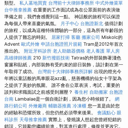
類型。
私人墓地買賣
台灣前十大律師事務所
中式外燴菜單
台中推拿推薦
在重要的工作面試或為在公眾面前的表演做
準備之前，我們會感覺到這一點。 神話般的旅程可以保證
為每個人帶來喜慶的氣氛。
月子中心
台胞證新北
值得計劃
的旅程，以成為這種特殊體驗的一部分，這為所有年齡段的
人提供了難忘的時刻。
居家打掃
客廳
搬家公司
Miskolc的
Advent
歐式外燴
申請台胞證照片規範
Tram是2012年首次
推出的。
附近牙科診所
老人助聽器價格
老人養護 單人房
高雄律師推薦
210
新竹撥筋技術
Tatras的外部裝飾著淺色
窗簾和貼紙，內部裝飾有受約束的節日裝飾，該計劃在第一
年取得了成功。
台灣前十大律師事務所詳解
出現的燈光今
年將以童話般的馬車眼花azz亂，慈善機構的仙女十字架為
之提供了美妙的氛圍。 誰不會在公眾表演，考試，重要的
談判和求職面試之前感受到層壓？
養生村
自助搬家
台胞證
台南
Lambalae是一個自衛計劃，因為您小時候錯了。
網
路行銷公司
外燴廠商
輔聽器推薦
冷凍櫃
您一直是由於您
的經驗和恐懼所致，但您仍然必須帶來後果。
會議點心
眼
科診所
天母推拿推薦
實際上，發燒讓人想起您曾經犯錯的
錯誤，它鼓勵您繼續前進，對其進行處理，修復並更改它。