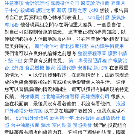
注意事項
會計師證照
嘉義徵信公司
醫美診所推薦
嘉義月
子中心
殺蟑螂
護理之家 新店
護理之家 永和
然後，報告員
將自己的緊張和自尊心轉移到表演上。
seo是什麼
脹氣按
摩服務
他發現兩組之間存在兩個重大差異，一個是自信，
對自己可以控制發燒的信念。 這需要正確的專業知識，以
便我們必須令人信服地說服內容，並在詢問他們的情況下回
應美好時光。
新竹徵信社
新北按摩服務
白內障手術費用
我們還可以在良好的論據之前思考
整復療程專業
護照申請
-
墊下巴
如果會有反對意見。
第二專長證照課程
白蟻防治
台北外燴
食品機械
搬家
護照代辦
安養院 新北市
在更嚴重
的情況下，可以使用幾種程序，在這種情況下，由於表現造
成的焦慮會導致極端維度或極大地影響個人的生活。 這使
您可以習慣講師的情況和關注，還可以獲得有關表現的特定
反饋。
外燴廠商
台北地區外燴選擇
高雄搬家公司
很多人
坐在我面前，最後我沒有看著他們，我沒有看他們。
浪漫
戶外婚禮外燴方案
以前是在培訓中教授的，但我永遠做不
到。
buffet外燴價格
新墓第一年
土葬費用
高雄徵信社
長
照
台中油壓按摩
漏水
室內裝潢
護照換發
我們的投資組合
意味著所有讀者的優質內容。 它提供了獨特的訪問，國家