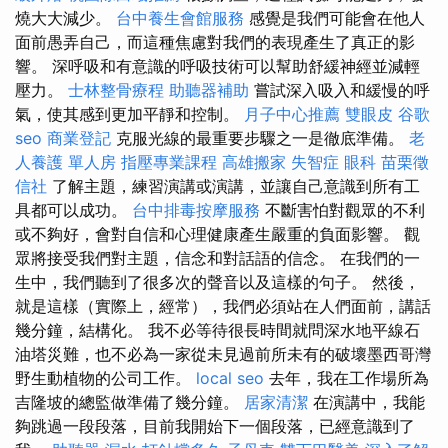
燒大大減少。
台中養生會館服務
感覺是我們可能會在他人
面前愚弄自己，而這種焦慮對我們的表現產生了真正的影
響。 深呼吸和有意識的呼吸技術可以幫助舒緩神經並減輕
壓力。
士林整骨療程
助聽器補助
嘗試深入吸入和緩慢的呼
氣，使其感到更加平靜和控制。
月子中心推薦
雙眼皮
谷歌
seo
商業登記
克服光線的最重要步驟之一是徹底準備。
老
人養護 單人房
指壓專業課程
高雄搬家
失智症
眼科
苗栗徵
信社
了解主題，練習演講或演講，並讓自己意識到所有工
具都可以成功。
台中排毒按摩服務
不斷害怕對觀眾的不利
或不夠好，會對自信和心理健康產生嚴重的負面影響。 觀
眾將接受我們對主題，信念和對話語的信念。 在我們的一
生中，我們聽到了很多次的聲音以及這樣的句子。 然後，
就是這樣（實際上，經常），我們必須站在人們面前，講話
幾分鐘，結構化。 我不必等待很長時間就問深水地平線石
油塔災難，也不必為一家從未見過前所未有的破壞墨西哥灣
野生動植物的公司工作。
local seo
去年，我在工作場所為
吉隆坡的總監做準備了幾分鐘。
居家清潔
在演講中，我能
夠跳過一段段落，目前我開始下一個段落，已經意識到了