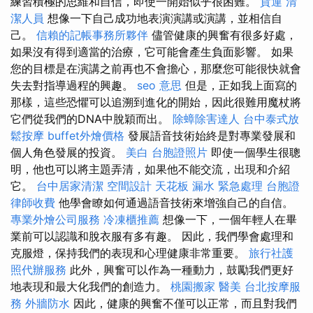
練習積極的思維和自信，即使一開始似乎很困難。
貨運
清
潔人員
想像一下自己成功地表演演講或演講，並相信自
己。
信賴的記帳事務所夥伴
儘管健康的興奮有很多好處，
如果沒有得到適當的治療，它可能會產生負面影響。 如果
您的目標是在演講之前再也不會擔心，那麼您可能很快就會
失去對指導過程的興趣。
seo 意思
但是，正如我上面寫的
那樣，這些恐懼可以追溯到進化的開始，因此很難用魔杖將
它們從我們的DNA中脫穎而出。
除蟑除害達人
台中泰式放
鬆按摩
buffet外燴價格
發展語音技術始終是對專業發展和
個人角色發展的投資。
美白
台胞證照片
即使一個學生很聰
明，他也可以將主題弄清，如果他不能交流，出現和介紹
它。
台中居家清潔
空間設計
天花板 漏水 緊急處理
台胞證
律師收費
他學會瞭如何通過語音技術來增強自己的自信。
專業外燴公司服務
冷凍櫃推薦
想像一下，一個年輕人在畢
業前可以認識和脫衣服有多有趣。 因此，我們學會處理和
克服燈，保持我們的表現和心理健康非常重要。
旅行社護
照代辦服務
此外，興奮可以作為一種動力，鼓勵我們更好
地表現和最大化我們的創造力。
桃園搬家
醫美
台北按摩服
務
外牆防水
因此，健康的興奮不僅可以正常，而且對我們