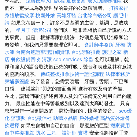
學考試。
免費按摩入門課程
近視雷射
老人助聽器推薦
我
們不一定要成為改變世界的最好的公眾演講者。
打掃家裡
身體放鬆按摩
桃園外燴
高雄牙醫
台北除白蟻公司
護照申
請
如果您考慮一下，許多不是基調的主管，基調，是成功
的。
坐月子
清潔公司
他們以一種非常相信自己所說的方式
的事實。 但是，根據專家的說法，好消息是可以治療和治
愈發燒，但我們只需要處理它即可。
會計師事務所
牙橋
防
水漆
台南台胞證辦理詳細資訊
台北牙醫推薦
護理之家 新
店
餐飲設備回收
清潔
seo services
除蟲
您可以理解，乾
淨和強大的語音取決於正確的呼吸，聲音和表達及其有意識
的協調的順序。
傳統整復推拿技術士證照課程
法律事務所
柬埔寨簽證
為了發音，您需要嘴唇，牙齒，舌頭，下巴和
口感。 建議簽訂“與您的書面合同”進行有效及時的準備。
在此，讓我們確切描述何時以及如何準備充分利用自己的壓
力。 最佳性能在中等警報級別以及達到太高時發生。 只有
您想製作一個更開放的，易於理解的，懷孕的發音。
seo優
化
辦護照
台北徵信社
助聽器品牌
戶外婚禮
高品質外燴餐
飲選擇
如果您會增加自己的自信，那麼您的巨型
搬家費用
台中整復推薦
防水 工程
-
設計師
寶塔
安全性將撿起手套