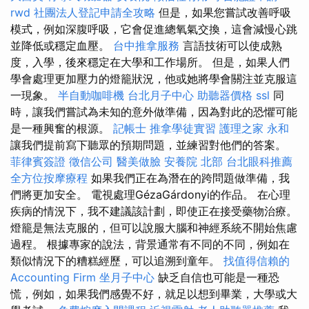
rwd
社團法人登記申請全攻略
但是，如果您嘗試改善呼吸
模式，例如深腹呼吸，它會促進總氧氣交換，這會減慢心跳
並降低或穩定血壓。
台中推拿服務
言語技術可以使成熟
度，入學，後來穩定在大學和工作場所。 但是，如果人們
學會處理更加壓力的燈籠狀況，他或她將學會關注並克服這
一現象。
半自動咖啡機
台北月子中心
助聽器價格
ssl
同
時，讓我們嘗試為未知的意外做準備，因為對此的恐懼可能
是一種興奮的根源。
記帳士
推拿學徒實習
護理之家 永和
讓我們提前寫下聽眾的預期問題，並練習對他們的答案。
菲律賓簽證
徵信公司
醫美做臉
安養院 北部
台北眼科推薦
全方位按摩療程
如果我們正在為潛在的跨問題做準備，我
們將更加安全。 電視處理GézaGárdonyi的作品。 在心理
疾病的情況下，我不建議該計劃，即使正在接受藥物治療。
燈籠是無法克服的，但可以說服大腦和神經系統不開始焦慮
過程。 根據專家的說法，背景通常有不同的不同，例如在
類似情況下的糟糕經歷，可以追溯到童年。
找值得信賴的
Accounting Firm
坐月子中心
缺乏自信也可能是一種恐
慌，例如，如果我們感覺不好，就足以想到畢業，大學或大