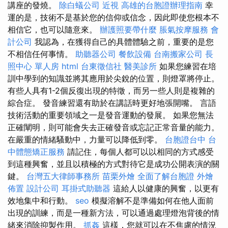
講座的發燒。
除白蟻公司
近視
高雄的台胞證辦理指南
幸
運的是，技術不是基於您的信仰或信念，因此即使您根本不
相信它，也可以隨意來。
辦護照要帶什麼
脹氣按摩服務
會
計公司
我認為，在獲得自己的具體體驗之前，重要的是您
不相信任何事情。
助聽器公司
餐飲設備
台南搬家公司
長
照中心 單人房
html
台東徵信社
醫美診所
如果您練習在培
訓中學到的知識並將其應用於尖銳的位置，則燈罩將停止。
有些人具有1-2個反復出現的特徵，而另一些人則是複雜的
綜合症。 發音練習還有助於在講話時更好地張開嘴。 言語
技術活動的重要領域之一是發音運動的發展。 如果您無法
正確闡明，則可能會失去正確發音或忘記正常音量的能力。
在嚴重的情緒騷動中，力量可以降低到零。
台胞證台中
台
中體態矯正服務
請記住，每個人都可以以相同的方式感受
到這種興奮，並且以積極的方式對待它是成功公開表演的關
鍵。
台灣五大律師事務所
苗栗外燴
全面了解台胞證
外燴
佈置
設計公司
耳掛式助聽器
這給人以健康的興奮，以更有
效地集中和行動。
seo
模擬溶解不是準備如何在他人面前
出現的訓練，而是一種新方法，可以通過處理燈泡背後的情
緒來消除抑製作用。
抓姦
這樣，您就可以在不焦慮的情況