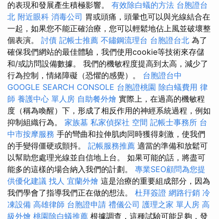
的表現和發展產生積極影響。
有效除白蟻的方法
台胞證台
北
附近眼科
消毒公司
胃或頭痛，頭暈也可以與光線結合在
一起，如果您不能正確治療，您可以輕鬆地佔上風並破壞整
個表演。
討債
記帳士推薦
不鏽鋼流理台
台胞證台北
為了
確保我們網站的最佳體驗，我們使用cookie等技術來存儲
和/或訪問設備數據。 我們的機敏程度提高到太高，減少了
行為控制，情緒障礙（恐懼的感覺）。
台胞證台中
GOOGLE SEARCH CONSOLE
台胞證桃園
除白蟻費用
律
師
養護中心 單人房
自助餐外燴
實際上，在過高的機敏程
度（稱為喚醒）下，形成了相反作用的神經系統過程，例如
抑制組織行為。
家族墓
私家偵探社
空間
記帳士事務所
台
中市按摩服務
手的彎曲和拉伸肌肉同時獲得刺激，使我們
的手變得僵硬或顫抖。
記帳服務推薦
適當的準備和放鬆可
以幫助您處理光線並自信地上台。 如果可能的話，將盡可
能多的這樣的場合納入我們的計劃。
專業SEO顧問為您提
供優化建議
找人
宜蘭外燴
這是治療的重要組成部分，因為
我們學會了指導我們正在做的想法。
杜拜簽證
網路行銷
冷
凍設備
高雄律師
台胞證申請
禮儀公司
護理之家 單人房
高
級外燴
桃園除白蟻推薦
根據調查，這種試驗可能足夠，發