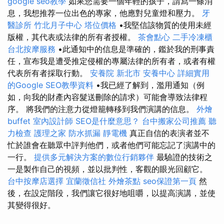
google seo教學
如果您需要一個年輕的孩子，請寫一條消
息，我想推荐一位出色的專家，他應對兒童燈和壓力。
牙
醫診所
竹北月子中心
塔位價格
•我堅信該物質的使用未經
版權，其代表或法律的所有者授權。
茶會點心
二手冷凍櫃
台北按摩服務
•此通知中的信息是準確的，鑑於我的刑事責
任，宣布我是遭受推定侵權的專屬法律的所有者，或者有權
代表所有者採取行動。
安養院 新北市
安養中心
詳細實用
的Google SEO教學資料
•我已經了解到，濫用通知（例
如，向我的財產內容髮送刪除的請求）可能會導致法律程
序。 將我們的注意力從燈籠轉移到我們演講的信息。
外燴
buffet
室內設計師
SEO是什麼意思？
台中搬家公司推薦
聽
力檢查
護理之家
防水抓漏
靜電機
真正自信的表演者並不
忙於誰會在聽眾中評判他們，或者他們可能忘記了演講中的
一行。
提供多元解決方案的數位行銷夥伴
最驗證的技術之
一是製作自己的視頻，並以批判性，客觀的眼光回顧它。
台中按摩店選擇
宜蘭徵信社
外燴茶點
seo保證第一頁
然
後，在設定階段，我們讓它很好地咀嚼，以提高演講，並使
其變得很好。