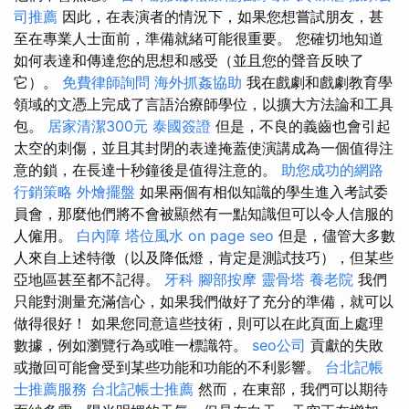
司推薦
因此，在表演者的情況下，如果您想嘗試朋友，甚
至在專業人士面前，準備就緒可能很重要。 您確切地知道
如何表達和傳達您的思想和感受（並且您的聲音反映了
它）。
免費律師詢問
海外抓姦協助
我在戲劇和戲劇教育學
領域的文憑上完成了言語治療師學位，以擴大方法論和工具
包。
居家清潔300元
泰國簽證
但是，不良的義齒也會引起
太空的刺傷，並且其封閉的表達掩蓋使演講成為一個值得注
意的鎖，在長達十秒鐘後是值得注意的。
助您成功的網路
行銷策略
外燴擺盤
如果兩個有相似知識的學生進入考試委
員會，那麼他們將不會被顯然有一點知識但可以令人信服的
人僱用。
白內障
塔位風水
on page seo
但是，儘管大多數
人來自上述特徵（以及降低燈，肯定是測試技巧），但某些
亞地區甚至都不記得。
牙科
腳部按摩
靈骨塔
養老院
我們
只能對測量充滿信心，如果我們做好了充分的準備，就可以
做得很好！ 如果您同意這些技術，則可以在此頁面上處理
數據，例如瀏覽行為或唯一標識符。
seo公司
貢獻的失敗
或撤回可能會受到某些功能和功能的不利影響。
台北記帳
士推薦服務
台北記帳士推薦
然而，在東部，我們可以期待