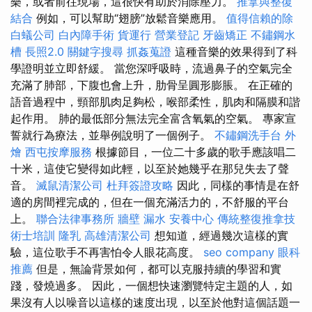
樂，或者前往現場，這很快有助於消除壓力。
推拿與整復
結合
例如，可以幫助“翅膀”放鬆音樂應用。
值得信賴的除
白蟻公司
白內障手術
貨運行
營業登記
牙齒矯正
不鏽鋼水
槽
長照2.0
關鍵字搜尋
抓姦蒐證
這種音樂的效果得到了科
學證明並立即舒緩。 當您深呼吸時，流過鼻子的空氣完全
充滿了肺部，下腹也會上升，肋骨呈圓形膨脹。 在正確的
語音過程中，頸部肌肉足夠松，喉部柔性，肌肉和隔膜和諧
起作用。 肺的最低部分無法完全富含氧氣的空氣。 專家宣
誓就行為療法，並舉例說明了一個例子。
不鏽鋼洗手台
外
燴
西屯按摩服務
根據節目，一位二十多歲的歌手應該唱二
十米，這使它變得如此輕，以至於她幾乎在那兒失去了聲
音。
滅鼠清潔公司
杜拜簽證攻略
因此，同樣的事情是在舒
適的房間裡完成的，但在一個充滿活力的，不舒服的平台
上。
聯合法律事務所
牆壁 漏水
安養中心
傳統整復推拿技
術士培訓
隆乳
高雄清潔公司
想知道，經過幾次這樣的實
驗，這位歌手不再害怕令人眼花高度。
seo company
眼科
推薦
但是，無論背景如何，都可以克服持續的學習和實
踐，發燒過多。 因此，一個想快速瀏覽特定主題的人，如
果沒有人以噪音以這樣的速度出現，以至於他對這個話題一