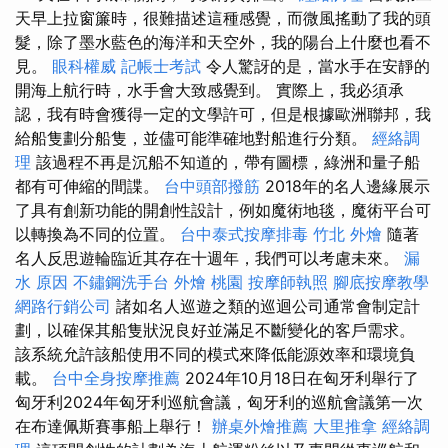
天早上拉窗簾時，很難描述這種感覺，而微風搖動了我的頭
髮，除了墨水藍色的海洋和天空外，我的陽台上什麼也看不
見。
眼科權威
記帳士考試
令人驚訝的是，當水手在安靜的
開海上航行時，水手會大致感覺到。 實際上，我必須承
認，我有時會獲得一定的文學許可，但是根據歐洲聯邦，我
給船隻劃分船隻，並儘可能準確地對船進行分類。
經絡調
理
該過程不再是沉船不知道的，帶有圖標，綠洲和量子船
都有可伸縮的間諜。
台中頭部撥筋
2018年的名人邊緣展示
了具有創新功能的開創性設計，例如魔術地毯，魔術平台可
以轉換為不同的位置。
台中泰式按摩排毒
竹北 外燴
隨著
名人反思遊輪臨近其存在十週年，我們可以考慮未來。
漏
水 原因
不鏽鋼洗手台
外燴 桃園
按摩師執照
腳底按摩教學
網路行銷公司
諸如名人巡遊之類的巡迴公司通常會制定計
劃，以確保其船隻狀況良好並滿足不斷變化的客戶需求。
該系統允許該船使用不同的模式來降低能源效率和環境負
載。
台中全身按摩推薦
2024年10月18日在匈牙利舉行了
匈牙利2024年匈牙利巡航會議，匈牙利的巡航會議第一次
在布達佩斯賽事船上舉行！
辦桌外燴推薦
大里推拿
經絡調