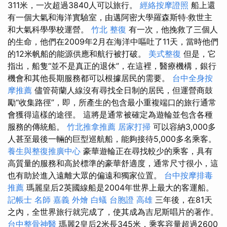
311米，一次超過3840人可以旅行。
經絡按摩證照
船上還
有一個大氣和海洋實驗室，由邁阿密大學羅森斯特·救世主
和大氣科學學校運營。
竹北 整復
有一次，他挽救了三個人
的生命，他們在2009年2月在海洋中嘔吐了11天，當時他們
的12米帆船的能源供應和航行被打破。
美式整復
但是，它
指出，船隻“並不是真正的退休”，在這裡，醫療機構，銀行
機會和其他長期服務都可以根據居民的需要。
台中全身按
摩推薦
儘管荷蘭人線沒有尋找全日制的居民，但運營商鼓
勵“收集路徑”，即，所產生的包含最小重複端口的旅行通常
會獲得這樣的途徑。 這將是通常被確定為遊輪並包含各種
服務的傳統船。
竹北推拿推薦
居家打掃
可以容納3,000多
人甚至最後一輛的巨型巡航船，能夠接待5,000多名乘客。
養生與整復推廣中心
豪華遊輪正在尋找較少的乘客，具有
高質量的服務和高於標準的豪華舒適度，通常尺寸很小，這
也有助於進入遠離大眾的偏遠和獨家位置。
台中按摩排毒
推薦
瑪麗皇后2英國線船是2004年世界上最大的客運船。
記帳士 名師
嘉義 外燴
白蟻
台胞證 高雄
三年後，在81天
之內，全世界旅行就完成了，使其成為吉尼斯唱片的著作。
台中整骨神醫
瑪麗2皇后2米長345米，乘客容量超過2600