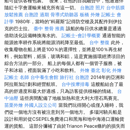
船可提供各種包裹。 ”後來，在他的自我融合中，他通過伴
隨紅十字會運輸來補充所有這一切。
台胞證 照片
台中筋膜
放鬆推薦
台胞證 過期
骨導式助聽器
板橋 外燴
記帳士 會
計學
1980年，當時的“科羅斯”記得防空槍及其配件到伊拉
克的巴士拉。
臺中 整骨 推薦
該船的每日供水總量是通過
借助淡化設備轉換海水的。
記帳士-會計學概要
通過智能的
能源效率耕作系統將能源消耗降至最低。
台中 整復
此外，
收集廢物在船上將是100％的選擇性，並將是100％再生材
料，例如塑料，紙張，玻璃和鋁，這是實施循環經濟項目的
綜合方法的一部分。 船上的每個人都有一個管子服務，被
子和冰箱，裡面裝滿了小吃和飲料。
外燴 臺北
彰化 外燴
記帳士 名師
台中養生會館
旅行社 台胞證
2014年的亞洲和
阿拉斯加計劃和經營航班。
台中按摩排毒
這艘船結合了最
高的舒適度和最大舒適感，只為訪客提供積極的情緒。
台
中油壓
這些房間配備了地板加熱和意大利大理石馬賽克。
苗栗外燴
外國人設立公司
當我們玩得開心或僅入睡時，我
們從一個地方沒有被注意到另一個地方。 多瑙河騎兵船是
設計和用於從CSEPEL免費港口和黑海和地中海港口運輸貨
運的貨船。 這部分彌補了由於Trianon Peace條約的損失而