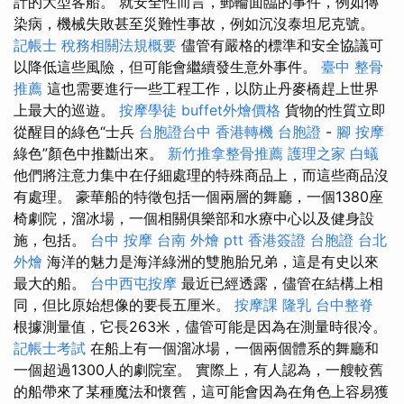
計的大型客船。 就安全性而言，郵輪面臨的事件，例如傳
染病，機械失敗甚至災難性事故，例如沉沒泰坦尼克號。
記帳士 稅務相關法規概要
儘管有嚴格的標準和安全協議可
以降低這些風險，但可能會繼續發生意外事件。
臺中 整骨
推薦
這也需要進行一些工程工作，以防止丹麥橋趕上世界
上最大的巡遊。
按摩學徒
buffet外燴價格
貨物的性質立即
從醒目的綠色“士兵
台胞證台中
香港轉機 台胞證
-
腳 按摩
綠色”顏色中推斷出來。
新竹推拿整骨推薦
護理之家
白蟻
他們將注意力集中在仔細處理的特殊商品上，而這些商品沒
有處理。 豪華船的特徵包括一個兩層的舞廳，一個1380座
椅劇院，溜冰場，一個相關俱樂部和水療中心以及健身設
施，包括。
台中 按摩
台南 外燴 ptt
香港簽證 台胞證
台北
外燴
海洋的魅力是海洋綠洲的雙胞胎兄弟，這是有史以來
最大的船。
台中西屯按摩
最近已經透露，儘管在結構上相
同，但比原始想像的要長五厘米。
按摩課
隆乳
台中整脊
根據測量值，它長263米，儘管可能是因為在測量時很冷。
記帳士考試
在船上有一個溜冰場，一個兩個體系的舞廳和
一個超過1300人的劇院室。 實際上，有人認為，一艘較舊
的船帶來了某種魔法和懷舊，這可能會因為在角色上容易獲