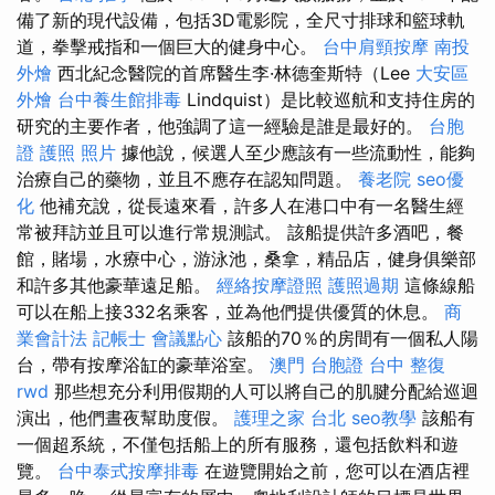
備了新的現代設備，包括3D電影院，全尺寸排球和籃球軌
道，拳擊戒指和一個巨大的健身中心。
台中肩頸按摩
南投
外燴
西北紀念醫院的首席醫生李·林德奎斯特（Lee
大安區
外燴
台中養生館排毒
Lindquist）是比較巡航和支持住房的
研究的主要作者，他強調了這一經驗是誰是最好的。
台胞
證 護照 照片
據他說，候選人至少應該有一些流動性，能夠
治療自己的藥物，並且不應存在認知問題。
養老院
seo優
化
他補充說，從長遠來看，許多人在港口中有一名醫生經
常被拜訪並且可以進行常規測試。 該船提供許多酒吧，餐
館，賭場，水療中心，游泳池，桑拿，精品店，健身俱樂部
和許多其他豪華遠足船。
經絡按摩證照
護照過期
這條線船
可以在船上接332名乘客，並為他們提供優質的休息。
商
業會計法 記帳士
會議點心
該船的70％的房間有一個私人陽
台，帶有按摩浴缸的豪華浴室。
澳門 台胞證
台中 整復
rwd
那些想充分利用假期的人可以將自己的肌腱分配給巡迴
演出，他們晝夜幫助度假。
護理之家 台北
seo教學
該船有
一個超系統，不僅包括船上的所有服務，還包括飲料和遊
覽。
台中泰式按摩排毒
在遊覽開始之前，您可以在酒店裡