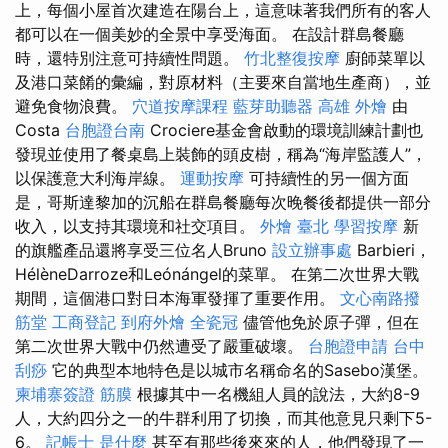
上，每個小屋首次建造在陽台上，這意味著我們所有的客人
都可以在一個美妙的全景中享受海面。 在設計群島餐廳
時，還特別注意可持續性問題。
竹北整復按摩
廚師菜單以
及港口菜餚的彙編，對原材料（主要來自當地生產商），並
避免食物浪費。
穴道按摩課程
藍芽助聽器
高雄 外燴
由
Costa
台胞證台南
Crociere基金會啟動的環境訓練計劃也
發現並使用了餐桌島上裝飾的頭皮樹，稱為“海岸監護人”，
以保護意大利海岸線。
運動按摩
可持續性的另一個方面
是，哥斯達黎加的沉船在群島餐廳每次晚餐後都提供一部分
收入，以支持其環境和社交項目。
外燴 臺北
學習按摩
新
的旗艦產品還將享受三位名人Bruno
設立辦事處
Barbieri，
HélèneDarroze和Leónángel的菜單。 在第二次世界大戰
期間，這個港口對日本海軍發揮了重要作用。
文心南路撥
筋堂
工商登記
到府外燴
全瓷冠
儘管他免於原子彈，但在
第二次世界大戰中仍然遭受了嚴重破壞。
台胞證申請
台中
刮痧
它的典型本地特色是以城市名稱命名的Sasebo漢堡。
柬埔寨簽證
筋膜
根據其中一名機組人員的說法，大約8-9
人，大約四分之一的牛群利用了切換，而其他意見只剩下5-
6。
記帳士 是什麼
甚至有那些後來來的人，他們發現了一