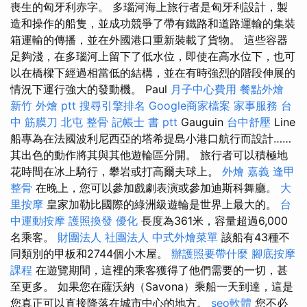
喪生的匈牙利赤字。 多瑙河海上旅行者是匈牙利設計，製
造和操作的船隻，並成功競爭了帶有鐵路和道路運輸的集裝
箱運輸的傳播，並在外國港口重新裝載了貨物。 這些容器
足夠淺，在多瑙河上留下了低水位，即使在高水位下，也可
以在橋樑下經過相當低的結構，並在有時強烈的階段伸展的
情況下運行強大的發動機。 Paul
月子中心費用
餐點外燴
新竹 外燴 ptt
搜尋引擎排名
Google商家檔案
家事服務
台
中 筋膜刀
北屯 整骨
記帳士 書 ptt
Gauguin
台中舒壓
Line
船專為在法國波利尼西亞的塔希提島小港口航行而設計……
其出色的動作將其與其他遊輪區分開。 旅行者可以積極地
花時間在冰上騎行，攀岩或打高爾夫球上。
外燴 嘉義
逢甲
整骨
在晚上，您可以參加戲劇表演或參加迪斯科舞廳。
大
里按摩
皇家加勒比國際的綠洲級遊輪是世界上最大的。
台
中運動按摩
護照換發
優化
長度為361米，容量超過6,000
名乘客。
財團法人 社團法人
中式外燴菜單
該船有43種不
同類別的甲板和2744個小木屋。
辦護照要帶什麼
腳底按摩
課程
在遊覽期間，這裡的乘客獲得了他們需要的一切，甚
至更多。 如果您在薩沃納（Savona）乘船一天到達，這是
您真正可以直接降落在城市中心的地方。
seo軟體
您不必