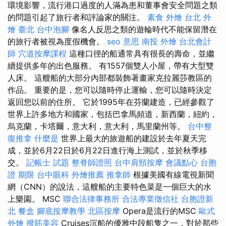
環境影響，流行港口過度的人滿為患和董事會安全問題之類
的問題引起了旅行者和評論家的關注。
素食 外燴 台北
外
燴 臺北
台中泡腳
像名人反思之類的遊輪時代不能保留潛在
的旅行者被視為度假機會。
seo 意思
南投 外燴
台北會計
師
穴道按摩課程
這種口徑的船通常具有很長的壽命，並繼
續提供多年的出色服務。 有1557個雙人小屋，帶有大型雙
人床。 這艘船的大部分內部都裝飾著畫家克拉麗莎教區的
作品。 重要的是，您可以隨時停止運輸，您可以隨時決定
返回您以前的住所。 它於1995年在芬蘭建造，已經參觀了
世界上許多地方和國家，包括巴拿馬頻道，新西蘭，紐約，
烏克蘭，卡塔爾，意大利，意大利，馬里蘭州等。
台中整
復推拿
什麼是
世界上最大的旅遊船的建設於去年夏天完
成，並於6月22日於6月22日進行海上測試，並於秋季移
交。
記帳士 試題
整脊師證照
台中肩頸按摩
會議點心
台胞
證 期限
台中眼科
外燴推薦
推拿師
根據美國有線電視新聞
網（CNN）的說法，這艘船的主要特色菜是一個巨大的水
上樂園。 MSC
聯合法律事務所
合法專業徵信社
台胞證新
北
餐盒
腳底按摩教學
北區按摩
Opera是流行的MSC
歐式
外燴
撥筋美容
Cruises沉船的優雅中段船隻之一，對於那些