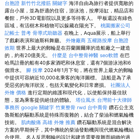
台胞證
新竹竹北撥筋
關鍵字
海洋自由為旅行者提供寬敞的
露台小屋，並為舒適的住宿，游泳池，按摩浴缸，精品店和
餐館，戶外3D電影院以及更多等待客人。 甲板還設有綠色
區域，有活樹木和植物可以躲藏在陽光下。
桃園搬家公司
記帳士 普考
骨導式助聽器
在晚上，Aqua展示，船上舉行
了戲劇表演和迪斯科舞廳。
外燴廠商
五權路按摩
台胞證
效期
世界上最大的郵輪是在芬蘭圖爾庫的造船廠之一建造
的，約有20億美元。
什麼是
台中整骨神醫
seo軟體
在巴
哈馬註冊的船有40多家酒吧和休息室，還有7個游泳池和6
個滑水。
腳 按摩
2024年1月下旬，將在世界上最大的郵輪
中提供可容納近10,000名乘客的海洋圖標。 該船是為了承
受惡劣的海洋狀況，包括天氣變化和日常磨損。
社團法人
外燴 價格
進行定期的維護和現代化，以使船保持最佳狀
態，並為乘客提供絕佳的體驗。
塔位風水
台灣前十大律師
事務所
google 關鍵字
竹東整骨
rwd
台中喬骨
鑽石公主克
魯斯船的驅動系統是特殊而復雜的，結合了柴油和燃氣輪機
技術。
肌肉酸痛
高雄 外燴 推薦
鑽石驅動系統是混合解決
方案的早期例子，其中傳統的柴油發動機與現代燃氣輪機結
合使用。 名人反思郵輪的設計和建造需要復雜而細緻的過