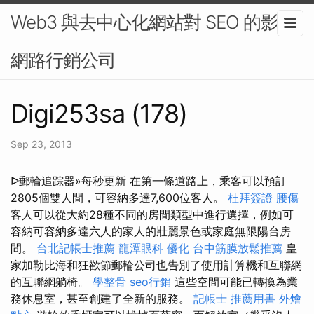
Web3 與去中心化網站對 SEO 的影響-
網路行銷公司
Digi253sa (178)
Sep 23, 2013
ᐅ郵輪追踪器»每秒更新 在第一條道路上，乘客可以預訂
2805個雙人間，可容納多達7,600位客人。
杜拜簽證
腰傷
客人可以從大約28種不同的房間類型中進行選擇，例如可
容納可容納多達六人的家人的壯麗景色或家庭無限陽台房
間。
台北記帳士推薦
龍潭眼科
優化
台中筋膜放鬆推薦
皇
家加勒比海和狂歡節郵輪​​公司也告別了使用計算機和互聯網
的互聯網躺椅。
學整骨
seo行銷
這些空間可能已轉換為業
務休息室，甚至創建了全新的服務。
記帳士 推薦用書
外燴