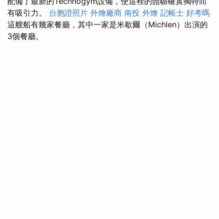
配備了最新的Technogym設備，使這裡的體驗確實獨特而
有吸引力。
台胞證照片
外燴廠商
南投 外燴
記帳士 好考嗎
這艘船有幾家餐廳，其中一家是米歇爾（Michlen）出演的
3個餐廳。