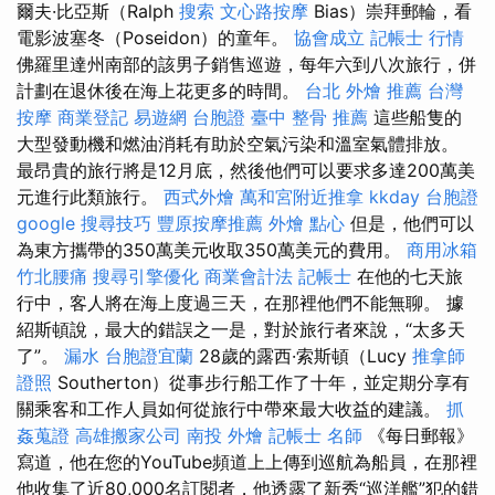
爾夫·比亞斯（Ralph
搜索
文心路按摩
Bias）崇拜郵輪，看
電影波塞冬（Poseidon）的童年。
協會成立
記帳士 行情
佛羅里達州南部的該男子銷售巡遊，每年六到八次旅行，併
計劃在退休後在海上花更多的時間。
台北 外燴 推薦
台灣
按摩
商業登記
易遊網 台胞證
臺中 整骨 推薦
這些船隻的
大型發動機和燃油消耗有助於空氣污染和溫室氣體排放。
最昂貴的旅行將是12月底，然後他們可以要求多達200萬美
元進行此類旅行。
西式外燴
萬和宮附近推拿
kkday 台胞證
google 搜尋技巧
豐原按摩推薦
外燴 點心
但是，他們可以
為東方攜帶的350萬美元收取350萬美元的費用。
商用冰箱
竹北腰痛
搜尋引擎優化
商業會計法 記帳士
在他的七天旅
行中，客人將在海上度過三天，在那裡他們不能無聊。 據
紹斯頓說，最大的錯誤之一是，對於旅行者來說，“太多天
了”。
漏水
台胞證宜蘭
28歲的露西·索斯頓（Lucy
推拿師
證照
Southerton）從事步行船工作了十年，並定期分享有
關乘客和工作人員如何從旅行中帶來最大收益的建議。
抓
姦蒐證
高雄搬家公司
南投 外燴
記帳士 名師
《每日郵報》
寫道，他在您的YouTube頻道上上傳到巡航為船員，在那裡
他收集了近80,000名訂閱者，他透露了新秀“巡洋艦”犯的錯