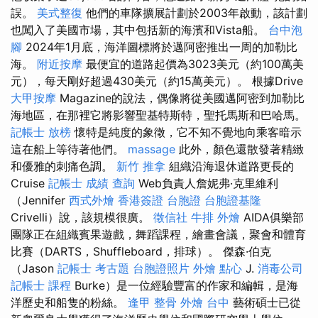
誤。
美式整復
他們的車隊擴展計劃於2003年啟動，該計劃
也闖入了美國市場，其中包括新的海濱和Vista船。
台中泡
腳
2024年1月底，海洋圖標將於邁阿密推出一周的加勒比
海。
附近按摩
最便宜的道路起價為3023美元（約100萬美
元），每天剛好超過430美元（約15萬美元）。 根據Drive
大甲按摩
Magazine的說法，偶像將從美國邁阿密到加勒比
海地區，在那裡它將影響聖基特斯特，聖托馬斯和巴哈馬。
記帳士 放榜
懷特是純度的象徵，它不知不覺地向乘客暗示
這在船上等待著他們。
massage
此外，顏色還散發著精緻
和優雅的刺痛色調。
新竹 推拿
組織沿海退休道路更長的
Cruise
記帳士 成績 查詢
Web負責人詹妮弗·克里維利
（Jennifer
西式外燴
香港簽證 台胞證
台胞證基隆
Crivelli）說，該規模很廣。
徵信社
牛排 外燴
AIDA俱樂部
團隊正在組織賓果遊戲，舞蹈課程，繪畫會議，聚會和體育
比賽（DARTS，Shuffleboard，排球）。 傑森·伯克
（Jason
記帳士 考古題
台胞證照片
外燴 點心
J.
消毒公司
記帳士 課程
Burke）是一位經驗豐富的作家和編輯，是海
洋歷史和船隻的粉絲。
逢甲 整骨
外燴 台中
藝術碩士已從