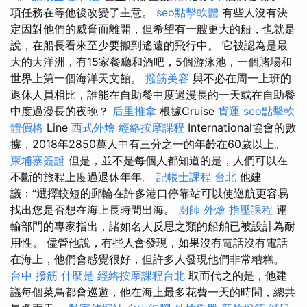
項任務在等他後改變了主意。
seo點擊軟體
有些人沒有決
定因對他們的威脅而離開，但希望有一艘更大的船，也就是
說，在船長看來至少要搬到遙遠的飛行中。 它被認為是最
大的大洋洲，有15家餐廳和酒吧，5個游泳池，一個賭場和
世界上第一個海洋天文館。
撥筋美容
與不必在周一上班的
退休人員相比，誰能在自助餐中度過漫長的一天或在自助餐
中度過漫長的夜晚？
后里推拿
根據Cruise
貨運
seo點擊軟
體價格
Line
西式外燴
經絡按摩課程
International協會的數
據，2018年2850萬人中有三分之一的年齡在60歲以上。
柬埔寨簽證
但是，並不是每個人都知道的是，人們可以在
不斷的旅程上度過退休年年。
記帳士課程 台北
他建
議：“選擇較短的郵輪在許多港口停靠站可以使巡航更容易
找出您是否想在海上長時間出海。
廚師 外燴
指壓課程
運
輸部門的專家指出，諸如名人反思之類的船舶已被設計為耐
用性。 儘管他說，有些人會發現，如果沒有電話沒有電話
在海上，他們會感覺很好，但許多人發現他們非常糟糕。
台中 撥筋
什麼是
經絡按摩課程台北
取而代之的是，他建
議每個菜鳥都會巡遊，他在海上最多花費一天的時間，總共