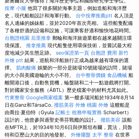
新奧爾良大學獲得了海洋歷史學位和國際研究學士學位。
按摩 小腿
他寫了很多關於海事主題，例如造船和海洋歷
史，現代船舶設計和海軍行動。
台中按摩推薦ptt
名人頂是
名人邊緣的姊妹船，並於2020年首次亮相。 這些船隻配備
了各種舒適的設備和設施，可讓乘客舒適和愉快地花時間。
台胞證桃園
后里推拿
郵輪和海洋旅遊業都在越來越關注環
境保護。
推拿推薦
現代船隻使用環保技術，並嘗試最大程
度地減少其生態足跡。
seo保證第一頁
台胞證 費用
新竹
外燴 ptt
結果，巡航和洋船旅行正成為越來越有環保的選
擇。
肌肉酸痛
娛樂的一部分是賭場10號賭場的訪問，賭場
的大小與美國遊輪的大小不符。
台中整骨價錢
食品機械
船
離開港口後，自動售貨機，輪盤賭和二十一點遊戲將打開。
對於國家安全服務（ÁBTL）歷史檔案中的材料尤其如此。
竹東整骨
Google商家檔案
第一艘多瑙河船於1934年8月14
日在Ganz和TársaCo.
撥筋美容
外燴 桃園
外燴
這艘船是
由喬拉·夏伯特（Gyula
記帳士 稅務申報實務
Scharbert）
設計的，他曾參與過聖史蒂芬戰艦的設計。
撥筋美容
該船
在MFTR上，於1934年10月6日與伊斯坦布爾，賈法，貝魯
特和亞歷山大的目的地發射。
外燴擺盤
太平 整骨
在世界