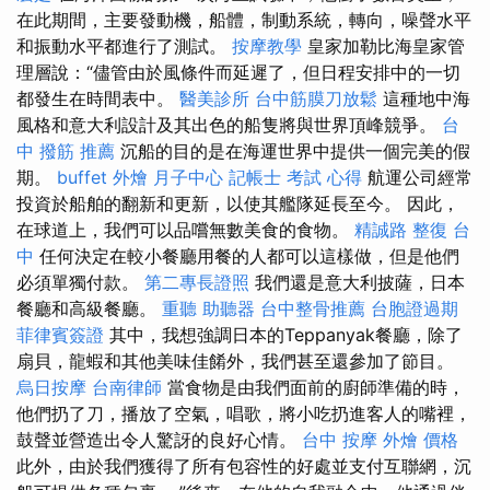
在此期間，主要發動機，船體，制動系統，轉向，噪聲水平
和振動水平都進行了測試。
按摩教學
皇家加勒比海皇家管
理層說：“儘管由於風條件而延遲了，但日程安排中的一切
都發生在時間表中。
醫美診所
台中筋膜刀放鬆
這種地中海
風格和意大利設計及其出色的船隻將與世界頂峰競爭。
台
中 撥筋 推薦
沉船的目的是在海運世界中提供一個完美的假
期。
buffet 外燴
月子中心
記帳士 考試 心得
航運公司經常
投資於船舶的翻新和更新，以使其艦隊延長至今。 因此，
在球道上，我們可以品嚐無數美食的食物。
精誠路 整復 台
中
任何決定在較小餐廳用餐的人都可以這樣做，但是他們
必須單獨付款。
第二專長證照
我們還是意大利披薩，日本
餐廳和高級餐廳。
重聽 助聽器
台中整骨推薦
台胞證過期
菲律賓簽證
其中，我想強調日本的Teppanyak餐廳，除了
扇貝，龍蝦和其他美味佳餚外，我們甚至還參加了節目。
烏日按摩
台南律師
當食物是由我們面前的廚師準備的時，
他們扔了刀，播放了空氣，唱歌，將小吃扔進客人的嘴裡，
鼓聲並營造出令人驚訝的良好心情。
台中 按摩
外燴 價格
此外，由於我們獲得了所有包容性的好處並支付互聯網，沉