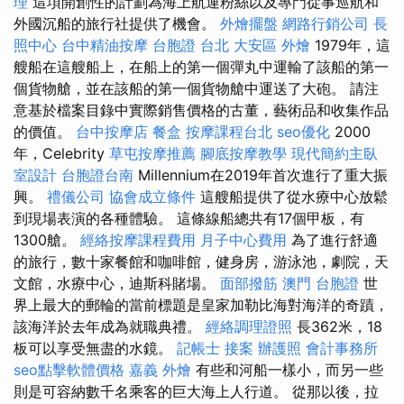
理
這項開創性的計劃為海上航運粉絲以及專門從事巡航和
外國沉船的旅行社提供了機會。
外燴擺盤
網路行銷公司
長
照中心
台中精油按摩
台胞證 台北
大安區 外燴
1979年，這
艘船在這艘船上，在船上的第一個彈丸中運輸了該船的第一
個貨物艙，並在該船的第一個貨物艙中運送了大砲。 請注
意基於檔案目錄中實際銷售價格的古董，藝術品和收集作品
的價值。
台中按摩店
餐盒
按摩課程台北
seo優化
2000
年，Celebrity
草屯按摩推薦
腳底按摩教學
現代簡約主臥
室設計
台胞證台南
Millennium在2019年首次進行了重大振
興。
禮儀公司
協會成立條件
這艘船提供了從水療中心放鬆
到現場表演的各種體驗。 這條線船總共有17個甲板，有
1300艙。
經絡按摩課程費用
月子中心費用
為了進行舒適
的旅行，數十家餐館和咖啡館，健身房，游泳池，劇院，天
文館，水療中心，迪斯科賭場。
面部撥筋
澳門 台胞證
世
界上最大的郵輪的當前標題是皇家加勒比海對海洋的奇蹟，
該海洋於去年成為就職典禮。
經絡調理證照
長362米，18
板可以享受無盡的水鏡。
記帳士 接案
辦護照
會計事務所
seo點擊軟體價格
嘉義 外燴
有些和河船一樣小，而另一些
則是可容納數千名乘客的巨大海上人行道。 從那以後，拉