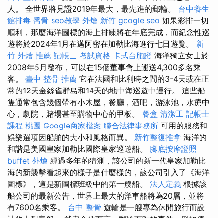
人。 全世界將見證2019年最大，最先進的郵輪。
台中養生
館排毒
喬骨
seo教學
外燴 新竹
google seo
如果彩排一切
順利，那麼海洋圖標的海上排練將在年底完成，而紀念性巡
遊將於2024年1月在邁阿密在加勒比海進行七日遊覽。
新
竹 外燴 推薦
記帳士 考試資格
卡式台胞證
海洋獨立女士於
2008年5月發布，可以在15個董事會上運送4,300多名乘
客。
臺中 整骨 推薦
它在法國和比利時之間的3-4天或在正
常的12天金絲雀群島和14天的地中海巡遊中運行。 這些船
隻通常包含幾個帶有小木屋，餐廳，酒吧，游泳池，水療中
心，劇院，賭場甚至購物中心的甲板。
餐盒
清潔工
記帳士
課程 桃園
Google商家檔案
聯合法律事務所
可用的服務和
娛樂選項因船舶的大小和風格而異。
新竹整復推拿
海洋的
和諧是美國皇家加勒比國際皇家巡遊船。
腳底按摩證照
buffet 外燴
經過多年的猜測，該公司的新一代皇家加勒比
海的新襲擊看起來的樣子是什麼樣的，該公司引入了《海洋
圖標》，這是新圖標班級中的第一艘船。
法人定義
根據該
船公司的最新公告，世界上最大的洋車船將為20層，並將
有7600名乘客。
台中 整骨
遊輪是一艘專為休閒旅行而設