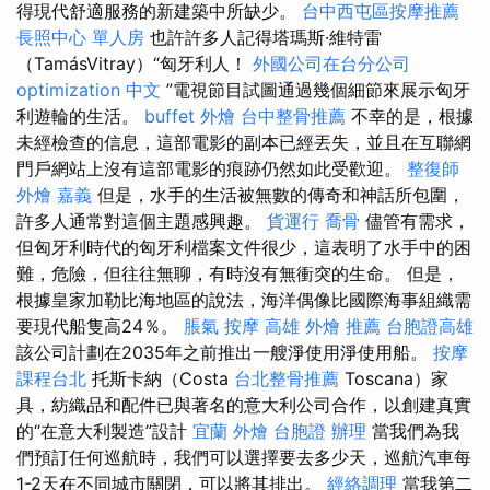
得現代舒適服務的新建築中所缺少。
台中西屯區按摩推薦
長照中心 單人房
也許許多人記得塔瑪斯·維特雷
（TamásVitray）“匈牙利人！
外國公司在台分公司
optimization 中文
”電視節目試圖通過幾個細節來展示匈牙
利遊輪的生活。
buffet 外燴
台中整骨推薦
不幸的是，根據
未經檢查的信息，這部電影的副本已經丟失，並且在互聯網
門戶網站上沒有這部電影的痕跡仍然如此受歡迎。
整復師
外燴 嘉義
但是，水手的生活被無數的傳奇和神話所包圍，
許多人通常對這個主題感興趣。
貨運行
喬骨
儘管有需求，
但匈牙利時代的匈牙利檔案文件很少，這表明了水手中的困
難，危險，但往往無聊，有時沒有無衝突的生命。 但是，
根據皇家加勒比海地區的說法，海洋偶像比國際海事組織需
要現代船隻高24％。
脹氣 按摩
高雄 外燴 推薦
台胞證高雄
該公司計劃在2035年之前推出一艘淨使用淨使用船。
按摩
課程台北
托斯卡納（Costa
台北整骨推薦
Toscana）家
具，紡織品和配件已與著名的意大利公司合作，以創建真實
的“在意大利製造”設計
宜蘭 外燴
台胞證 辦理
當我們為我
們預訂任何巡航時，我們可以選擇要去多少天，巡航汽車每
1-2天在不同城市關閉，可以將其排出。
經絡調理
當我第二