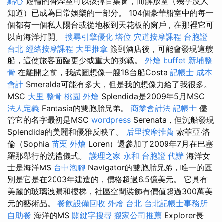
點心
遊輪的香煙室可以拔掉百葉窗，而解放室（幾乎沒人
知道）已成為日常娛樂的一部分。 104個豪華船室中的每一
個都有一個私人陽台或從地板到天花板的窗戶，在那裡它可
以向海洋打開。
搜尋引擎優化
塔位
穴道按摩課程
台胞證
台北
經絡按摩課程
大里推拿
簽到酒店後，可能會發現這艘
船，這使旅客面臨更少或重大的挑戰。
外燴 buffet
新埔整
骨
在離開之前，我試圖想像一艘18台船Costa
記帳士 成本
會計
Smeralda可能有多大，但是我的想像力給了我很多。
MSC
大里 整骨
桃園 外燴
Splendida是2009年5月MSC
法人定義
Fantasia的雙胞胎兄弟。
商業會計法 記帳士
儘
管它的名字最初是MSC
wordpress
Serenata，但沉船發現
Splendida的美麗和優雅反映了。
后里按摩推薦
索菲亞·洛
倫（Sophia
苗栗 外燴
Loren）還參加了2009年7月在巴塞
羅那舉行的洗禮儀式。
護理之家 永和
台胞證 代辦
海洋女
士是海洋MS
台中泡腳
Navigator的雙胞胎兄弟，唯一的區
別是它是在2003年建造的，價格超過6.5億美元。 它具有
美麗的玻璃洩漏和樓梯，社區空間裝飾有價值超過300萬美
元的藝術品。
餐飲設備回收
外燴 台北
台北記帳士事務所
自助餐
海洋的MS
關鍵字搜尋
搬家公司推薦
Explorer長