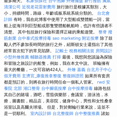
最多兩天。
私家偵探社
台中泡腳
外燴擺盤
新竹撥筋
滅鼠
清潔公司
近視老花雷射費用
旅行旅行是根據其類別，大
小，持續時間，路線，年齡或板系統系統分類的。
台北會
計師
有時，我在此博客中使用了大型船或雙體船一詞，當
船上從海洋到巨型船或那隻雙體船帆船時，也許有些讀者不
清楚。 其中包括旅行保險和選擇正確的乘船遊覽。
整脊
撥
筋創業
台中泰式按摩排毒
seo marketing
附近按摩
除了鼓
勵人們不參加長時間的旅行之外，紹斯頓女士還指出了其他
經常首次犯下的常見陷阱。
記帳士 稅務相關法規
房間設計
小型外燴推薦
輔聽器推薦
打掃
最後，我想與您談論為探險
和冒險之旅設計的船隻，例如，我在本文中說。 班輪擁有
最大的餐廳，一次可容納424人。
外燴 嘉義
台北月子中心
假牙費用
玄濟宮_康復推拿整復
整復師證照
如果所有套房
都是預訂的，則將在旅行時間任命一個私人管家。
rwd
安
養院 北部
湖口整骨
台中腳底按摩
台中按摩排毒
線路包括
其自己的賭場，酒吧，雪茄俱樂部，會議室，游泳池，水
療，圖書館，精品店，美容院，健身中心，男性和女性桑拿
浴室以及高爾夫球場。 但是，對於郵輪行業來說，這並不
是一切順利。
室內設計師
台北整復師
台中整復推薦
諸如