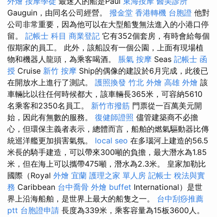
外燴
按摩學徒
最迷人的船是Paul
東海按摩
醫美診所
Gauguin，由同名公司經營。
撥金堂
香港轉機 台胞證
他對
公司非常重要，因為他可以在大型船隻無法進入的小港口停
留。
記帳士 科目
商業登記
它有352個套房，有時會給每個
假期家的員工。 此外，該船設有一個公園，上面有現場植
物和機器人龍頭，為乘客喝酒。
脹氣 按摩
Seas
記帳士 函
授
Cruise
新竹 按摩
Ship的偶像的建設於6月完成，此後已
在開放水上進行了測試。
護照換發
竹北 外燴
高雄 外燴
該
車輛比以往任何時候都大，該車輛長365米，可容納5610
名乘客和2350名員工。
新竹市撥筋
門票從一百萬美元開
始，因此有無數的服務。
復健師證照
儘管建築商不必擔
心，但環保主義者表示，總體而言，船舶的燃氣驅動器比傳
統巡洋艦更加損害氣氛。
local seo
在多瑙河上建造的56.5
米長的騎手建造，可以帶來300噸的負擔，最大潛水為1.85
米，但在海上可以攜帶475噸，潛水為2.3米。 皇家加勒比
國際（Royal
外燴 宜蘭
護理之家 單人房
記帳士 稅法與實
務
Caribbean
台中喬骨
外燴 buffet
International）是世
界上沿海船舶，是世界上最大的船隻之一。
台中刮痧推薦
ptt
台胞證申請
長度為339米，乘客容量為15板3600人。