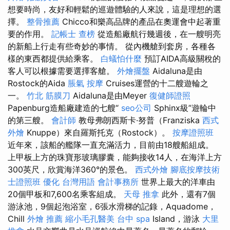
想要時尚，友好和輕鬆的巡遊體驗的人來說，這是理想的選
擇。
整骨推薦
Chicco和樂高品牌的產品在奧運會中起著重
要的作用。
記帳士 查榜
從造船廠航行幾週後，在一艘明亮
的新船上行走有些奇妙的事情。 從內機艙到套房，各種各
樣的東西都提供給乘客。
白蟻怕什麼
預訂AIDA高級關稅的
客人可以根據需要選擇客艙。
外燴擺盤
Aidaluna是由
Rostock的Aida
脹氣 按摩
Cruises運營的十二艘遊輪之
一。
竹北 筋膜刀
Aidaluna是由Meyer
復健師證照
Papenburg造船廠建造的七艘“
seo公司
Sphinx級”遊輪中
的第三艘。
會計師
教母弗朗西斯卡·努普（Franziska
西式
外燴
Knuppe）來自羅斯托克（Rostock）。
按摩證照班
近年來，該船的艦隊一直充滿活力，目前由18艘船組成。
上甲板上方的珠寶形玻璃膠囊，能夠接收14人，在海洋上方
300英尺，欣賞海洋360°的景色。
西式外燴
腳底按摩技術
士證照班
優化 台灣用語
會計事務所
世界上最大的洋車由
20個甲板和7,600名乘客組成。
天母 推拿
此外，還有7個
游泳池，9個起泡浴室，6張水滑梯的記錄，Aquadome，
Chill
外燴 推薦
縮小毛孔醫美
台中 spa
Island，游泳
大里