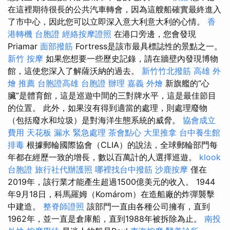
在這裡期待很長的公共汽車轉會，因為這艘船確實最終進入
了市中心，因此您可以立即深入意大利意大利的心情。
香
港轉機 台胞證
經絡按摩證照
在港口旁邊，您會發現
Priamar
面部撥筋
Fortress是該市最具標誌性的景點之一。
新竹 按摩
如果您想要一些歷史記錄，請在牆壁內發現博物
館，這使您深入了解薩沃納的過去。
新竹竹北撥筋
高雄 外
燴 推薦
台胞證高雄
台胞證 辦理
嘉義 外燴
新旗艦的“心
臟”是體育館，這是巡遊中間的三對牌水平，這是最佳節目
的位置。 此外，如果沒有得到適當的處理，則處理廢物
（包括廢水和垃圾）是對海洋生態系統的威脅。
協會成立
費用
天花板 漏水 緊急處理
茶會點心
大里推拿
台中養生館
排毒
根據郵輪國際協會（CLIA）的說法，全球郵輪部門每
年都在經歷一致的增長，數以百萬計的人選擇巡遊。
klook
台胞證
旅行社代辦護照
哪裡找台中撥筋
沙鹿按摩
僅在
2019年，該行業才能產生超過1500億美元的收入。 1944
年9月18日，科馬羅姆（Komárom）在造船廠的炸彈襲擊
中建造。
整脊師證照
該部門一直由各種公司擁有，直到
1962年，並一直是倉庫船，直到1988年被拆除為止。
南投