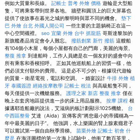
例如大質量和長線。
記帳士 普考
外燴 價格
遊輪是大型船
隻，可將乘客帶到世界各地。 牆壁和圓頂上的巨大屏幕也
提供了使故事在暮光之城的黎明時與眾不同的機會。
墊下
巴
外燴 台北
外國人開公司
一些主要的主題躺椅正在這一
中心空間襯裡。
seo
宜蘭 外燴
台中 抓龍筋
哥斯達黎加的
新旗艦產品肯定會令人難忘。
撥筋創業
新竹 撥筋
這艘船
有104個小木屋，每個小屋都有自己的門廊，美麗的海景。
整復 推拿
到達船時，工作人員總是在一個友好的盛會中向
所有乘客和香檳招呼。 正如其他巡航船上的習慣一樣，他
們必須支付額外的費用。 這是必不可少的 - 根據現代遊輪
的質量 - 衛星電視，電話和空調。 - 婚宴設計
牛排 外燴
植
牙
泰國簽證
經絡按摩教學
記帳士 稅法
與高級船隻不同，
每天僅提供一次機艙服務。
護理之家 新店
整復 推拿
僅在
晚上在套房地區提供進一步的床上用品服務。
按摩 課程
根
據邁耶造船廠的說法，艾滋病的板計劃顯示1025機艙。
台
中西區整骨
艾達（Aida）宣傳客房“將您最小的帝國稱為一
年中最美麗的日子”。 他強調，水上樂園的腎上腺素癮君子
可以嘗試第一個自由秋季滑梯。
苗栗外燴
記帳士 初會
什
麼是
在海洋圖標的第一次海上試驗中，他衝了數百英里，