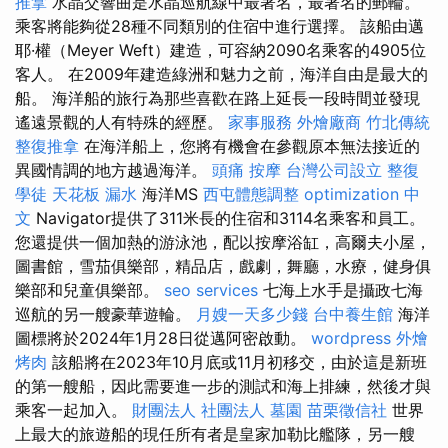
推拿
水晶交響曲是水晶巡航線中最著名，最著名的郵輪。
乘客將能夠從28種不同類別的住宿中進行選擇。 該船由邁
耶·權（Meyer Weft）建造，可容納2090名乘客的4905位
客人。 在2009年建造綠洲和魅力之前，海洋自由是最大的
船。 海洋船的旅行為那些喜歡在路上延長一段時間並發現
遙遠景觀的人有特殊的經歷。
家事服務
外燴廠商
竹北傳統
整復推拿
在海洋船上，您將有機會在參觀原本無法接近的
異國情調的地方越過海洋。
頭痛 按摩
台灣公司設立
整復
學徒
天花板 漏水
海洋MS
西屯體態調整
optimization 中
文
Navigator提供了311米長的住宿和3114名乘客和員工。
您還提供一個加熱的游泳池，配以按摩浴缸，高爾夫小屋，
圖書館，雪茄俱樂部，精品店，戲劇，舞廳，水療，健身俱
樂部和兒童俱樂部。
seo services
七海上水手是攝政七海
巡航的另一艘豪華遊輪。
月嫂一天多少錢
台中養生館
海洋
圖標將於2024年1月28日從邁阿密啟動。
wordpress
外燴
烤肉
該船將在2023年10月底或11月初移交，由於這是新班
的第一艘船，因此需要進一步的測試和海上排練，然後才與
乘客一起加入。
財團法人 社團法人
墓園
苗栗徵信社
世界
上最大的旅遊船的現任所有者是皇家加勒比艦隊，另一艘