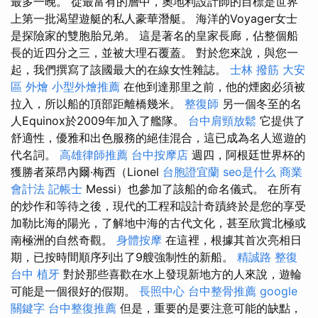
最多一晚。 從最富有的層中，奧地利設計師的目標是世界
上第一批渴望遊艇的私人豪華潛艇。 海洋的Voyager女士
是探險家的雙胞胎兄弟。 這是著名的皇家長廊，佔整個船
長的近四分之三，並被大理石覆蓋。 對於您來說，與您一
起，我們撰寫了該國最大的在線女性雜誌。
士林 撥筋
大安
區 外燴
小型外燴推薦
在他到達那里之前，他的煙囪必須被
拉入，所以船的頂部距離橋幾米。
整復師
另一個冬至的名
人Equinox於2009年加入了艦隊。
台中肩頸放鬆
它提供了
舒適性，優雅和出色服務的絕佳混合，這已成為名人巡遊的
代名詞。
高雄律師推薦
台中按摩店
週四，阿根廷世界杯的
獲勝者萊昂內爾·梅西（Lionel
台胞證宜蘭
seo是什么
商業
會計法 記帳士
Messi）也參加了該船的命名儀式。 在所有
的炒作和等待之後，現代的工程和設計奇蹟終於是您的享受
加勒比海的陽光，了解地中海的古代文化，甚至欣賞北極或
南極洲的自然奇觀。
身體按摩
在這裡，根據其首次亮相日
期，已按時間順序列出了9艘強制性的新船。
精誠路 整復
台中
植牙
對於那些喜歡在水上發現新地方的人來說，遊輪
可能是一個很好的假期。
長照中心
台中整骨推薦
google
關鍵字
台中整復推薦
但是，重要的是要注意可能的缺點，