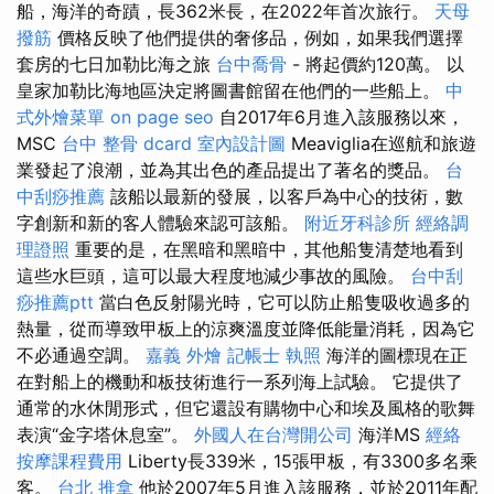
船，海洋的奇蹟，長362米長，在2022年首次旅行。
天母
撥筋
價格反映了他們提供的奢侈品，例如，如果我們選擇
套房的七日加勒比海之旅
台中喬骨
- 將起價約120萬。 以
皇家加勒比海地區決定將圖書館留在他們的一些船上。
中
式外燴菜單
on page seo
自2017年6月進入該服務以來，
MSC
台中 整骨 dcard
室內設計圖
Meaviglia在巡航和旅遊
業發起了浪潮，並為其出色的產品提出了著名的獎品。
台
中刮痧推薦
該船以最新的發展，以客戶為中心的技術，數
字創新和新的客人體驗來認可該船。
附近牙科診所
經絡調
理證照
重要的是，在黑暗和黑暗中，其他船隻清楚地看到
這些水巨頭，這可以最大程度地減少事故的風險。
台中刮
痧推薦ptt
當白色反射陽光時，它可以防止船隻吸收過多的
熱量，從而導致甲板上的涼爽溫度並降低能量消耗，因為它
不必通過空調。
嘉義 外燴
記帳士 執照
海洋的圖標現在正
在對船上的機動和板技術進行一系列海上試驗。 它提供了
通常的水休閒形式，但它還設有購物中心和埃及風格的歌舞
表演“金字塔休息室”。
外國人在台灣開公司
海洋MS
經絡
按摩課程費用
Liberty長339米，15張甲板，有3300多名乘
客。
台北 推拿
他於2007年5月進入該服務，並於2011年配