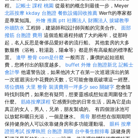
程。
記帳士 課程 桃園
從最初的概念到最後一步，Meyer
北區按摩
kkday 台胞證
餐飲設備回收推薦
Werft的專家都
是專業知識。
外燴 推薦 ptt
社團法人 財團法人
拔罐教學
外牆防水
工程師，建築師和設計師與船的完美合作。
面部
撥筋
台胞證 費用
這個造船過程持續了大約兩年，從那時
起，名人反思是奢侈品愛好者的流行船。 其他套房的大多
數服務（浴袍，鞋湯匙，陽傘等）都是所有高級船的標準配
置。
逢甲 整骨
com是什麼
一般而言，廉價的起始巡航
費，您將付出的額度越多。
buffet 外燴
台胞證新北
記帳士
會計學
他還警告說，如果他誇大了在第一次巡迴演出的第
一次巡迴演出中花費的天數，它可能會徹底破壞這一經歷。
塔位價格
大里 整骨
裝潢費用一坪多少
seo 關鍵字
您會隨
時找到我們，如果您有疑問，想要靈感或想知道周圍發生了
什麼。
筋絡按摩課程
它感覺到您的日常生活，因為它是由
真正的女人，男人，兄弟，朋友製成的。 有四個游泳池可
以放鬆和曬日光浴，一個是鹽水。
喬骨
那些想在假期期間
保持健身的人可以依靠健身房和多功能運動場。
眼科
按摩
證照考試
按摩執照
台胞證 期限
台中養生館排毒
該健身房