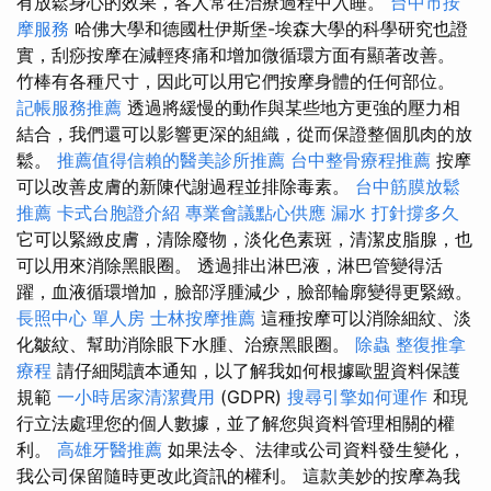
有放鬆身心的效果，客人常在治療過程中入睡。
台中市按
摩服務
哈佛大學和德國杜伊斯堡-埃森大學的科學研究也證
實，刮痧按摩在減輕疼痛和增加微循環方面有顯著改善。
竹棒有各種尺寸，因此可以用它們按摩身體的任何部位。
記帳服務推薦
透過將緩慢的動作與某些地方更強的壓力相
結合，我們還可以影響更深的組織，從而保證整個肌肉的放
鬆。
推薦值得信賴的醫美診所推薦
台中整骨療程推薦
按摩
可以改善皮膚的新陳代謝過程並排除毒素。
台中筋膜放鬆
推薦
卡式台胞證介紹
專業會議點心供應
漏水 打針撐多久
它可以緊緻皮膚，清除廢物，淡化色素斑，清潔皮脂腺，也
可以用來消除黑眼圈。 透過排出淋巴液，淋巴管變得活
躍，血液循環增加，臉部浮腫減少，臉部輪廓變得更緊緻。
長照中心 單人房
士林按摩推薦
這種按摩可以消除細紋、淡
化皺紋、幫助消除眼下水腫、治療黑眼圈。
除蟲
整復推拿
療程
請仔細閱讀本通知，以了解我如何根據歐盟資料保護
規範
一小時居家清潔費用
(GDPR)
搜尋引擎如何運作
和現
行立法處理您的個人數據，並了解您與資料管理相關的權
利。
高雄牙醫推薦
如果法令、法律或公司資料發生變化，
我公司保留隨時更改此資訊的權利。 這款美妙的按摩為我