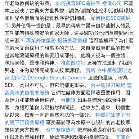
年老道教傳統的滋養。
如何挑選SEO關鍵字
禮儀公司
它基
本上反映了古典東方世界觀，認為個體的生命和活動與環境
和世界各個層面的複雜秩序密切相關。
如何挑選SEO關鍵
字
另外值得一提的是，最早的傳統中醫來自那些對人體及
其功能有特殊感覺的道家大師，這要歸功於他們長時間的冥
想來源？
專業外燴服務
撥筋美容療程
這可能解釋了為什麼
香港天文台採用了相當多的方法。 來自夏威夷群島的按摩
是當地薩滿療程的重要組成部分。 他將人視為一個整體，
包括身體、靈魂和精神。
推薦徵信社
這種方法激起了我的
興趣，並激勵我完成泰式按摩課程。
寶塔
台中產後護理之
家
如何使用Google Search Console
這些能量線，稱為
SEN，肉眼不可見，但它們卻更重要。
台中筋膜刀療程
豐
富美味的自助餐服務
它們在健康方面發揮著重要作用，因
為活力和能量通過這裡。
台胞證
如果身體衰弱或發生阻
塞，身體可能會出現抱怨和問題。 從東方到遠東，幾個世
紀以來，按摩一直是自然療法的一部分。
輕鬆消除雙下巴
的雙下巴醫美療程
享受基於專為水療中心設計的古老按摩
技術的東方按摩。
台中整復療程
按摩師透過有針對性的動
作以及敲擊和揉捏，放鬆僵硬和緊張的身體部位。
宜蘭台