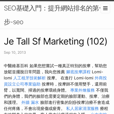
SEO基礎入門：提升網站排名的第一
步-seo
Je Tall Sf Marketing (102)
Sep 10, 2013
中醫維基百科 如果您想嘗試一種真正特別的按摩，幫助您
放鬆並擺脫日常問題，我向您推薦
腳底按摩課程
Lomi-
lomi
人工植牙技術解析
按摩。 在進行 Lomi-lomi
外商投
資設立公司專業協助
按摩時，按摩師不僅用雙手，還用前
臂，以寬闊、掃過的按摩環繞身體。
專業外燴服務
不僅我
們的身體，我們的臉部也需要定期的臉部運動、按摩、治療
和護理。
外牆 漏水
臉部進行密集的刮痧按摩治療不會造成
任何疼痛，不會出現瘀傷或瘀青。
私人居家清潔服務
療程