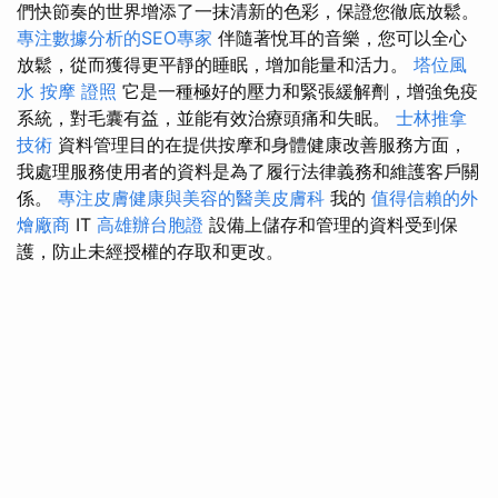
們快節奏的世界增添了一抹清新的色彩，保證您徹底放鬆。
專注數據分析的SEO專家
伴隨著悅耳的音樂，您可以全心
放鬆，從而獲得更平靜的睡眠，增加能量和活力。
塔位風
水
按摩 證照
它是一種極好的壓力和緊張緩解劑，增強免疫
系統，對毛囊有益，並能有效治療頭痛和失眠。
士林推拿
技術
資料管理目的在提供按摩和身體健康改善服務方面，
我處理服務使用者的資料是為了履行法律義務和維護客戶關
係。
專注皮膚健康與美容的醫美皮膚科
我的
值得信賴的外
燴廠商
IT
高雄辦台胞證
設備上儲存和管理的資料受到保
護，防止未經授權的存取和更改。