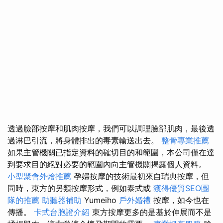
透過臉部按摩和肌肉按摩，我們可以調理臉部肌肉，最後透
過淋巴引流，將身體排出的毒素輸送出去。
整骨專業推薦
如果主管機關已指定資料的確切目的和範圍，本公司僅在達
到要求目的絕對必要的範圍內向主管機關揭露個人資料。
小型聚會外燴推薦
孕婦按摩的技術最初來自瑞典按摩，但
同時，東方的另類按摩形式，例如泰式或
獲得優質SEO團
隊的推薦
助聽器補助
Yumeiho
戶外婚禮
按摩，如今也在
傳播。
卡式台胞證介紹
東方按摩更多的是基於伸展而不是