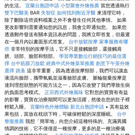
的生活。
宜蘭台胞證申請
小型聚會外燴推薦
當您透過執行
雙下巴醫美
BAR
失智症
如何找到附近牙醫
來清理它時，
除了刪除這些資料檔案之外不會發生任何其他事情。 如果
更改影響到需要通知您的訊息，我會立即通知您。 如果您
透過郵件發送有關本資訊表的問題，我將立即答复，但最遲
在一個月內以書面形式答复。
台中放鬆按摩
家事服務有哪
些
非常特別的按摩手法，它不只是接觸臉部，還接觸肩
膀、頭部、臉部和頸部。
學習專業數位行銷技巧的最佳選
擇
台中筋膜刀放鬆
經典中式外燴菜單推薦
創意下午茶外燴
選擇
跳蚤
這非常重要，因為透過按摩頸部，我們可以讓血
液流向臉部，攜帶氧氣並滋養臉部皮膚。 脈輪能量按摩是
達到理想狀態的可能方法之一，因為它改變了我們導致生病
的負面思考模式。
正宗西式外燴風味
它對您的寶寶有有益
的影響，寶寶在治療期間可以更加活躍，然後在您的肚子裡
輕鬆入睡。
宜蘭特色外燴體驗
新北台胞證申請
• 其有益效
果包括，當放在枕頭下時，可確保輕鬆的深度睡眠。
台中
整復推薦
我想「簡單地」向您介紹這種特殊的、充滿異國
情調的技術，它不僅僅是一種按摩，更多的是一種治療儀