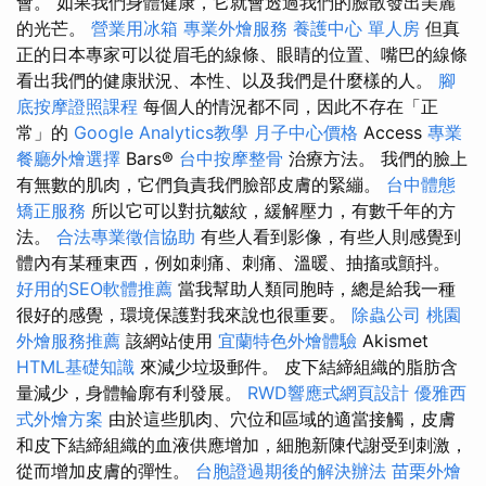
會。 如果我們身體健康，它就會透過我們的臉散發出美麗
的光芒。
營業用冰箱
專業外燴服務
養護中心 單人房
但真
正的日本專家可以從眉毛的線條、眼睛的位置、嘴巴的線條
看出我們的健康狀況、本性、以及我們是什麼樣的人。
腳
底按摩證照課程
每個人的情況都不同，因此不存在「正
常」的
Google Analytics教學
月子中心價格
Access
專業
餐廳外燴選擇
Bars®️
台中按摩整骨
治療方法。 我們的臉上
有無數的肌肉，它們負責我們臉部皮膚的緊繃。
台中體態
矯正服務
所以它可以對抗皺紋，緩解壓力，有數千年的方
法。
合法專業徵信協助
有些人看到影像，有些人則感覺到
體內有某種東西，例如刺痛、刺痛、溫暖、抽搐或顫抖。
好用的SEO軟體推薦
當我幫助人類同胞時，總是給我一種
很好的感覺，環境保護對我來說也很重要。
除蟲公司
桃園
外燴服務推薦
該網站使用
宜蘭特色外燴體驗
Akismet
HTML基礎知識
來減少垃圾郵件。 皮下結締組織的脂肪含
量減少，身體輪廓有利發展。
RWD響應式網頁設計
優雅西
式外燴方案
由於這些肌肉、穴位和區域的適當接觸，皮膚
和皮下結締組織的血液供應增加，細胞新陳代謝受到刺激，
從而增加皮膚的彈性。
台胞證過期後的解決辦法
苗栗外燴