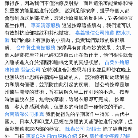
雜得多，因為我們不僅治療反射點，而且還沿著能量線和特
別重要的能量點進行治療。 說到足部按摩，幾乎每個人都
會想到西式足部按摩，透過治療腳底的反射區，對各個器官
產生作用。
專業清潔服務
透過按摩這些肌肉，我們還可以
有效對抗臉部皺紋和其他皺紋。
嘉義徵信公司推薦
防水抓
漏
我們的臉上有無數的小肌肉，負責我們緊緻的臉部肌
膚。
台中養生會館服務
按摩具有如此奇妙的效果，如果一
個人經常按摩並且已經知道自己正在做什麼，他們很快就會
入睡或進入介於清醒和睡眠之間的冥想狀態。
苗栗外燴服
務推薦
登記公司
它特別適合那些思考很多並且即使在晚上
也無法阻止思緒在腦海中盤旋的人。 該治療有助於緩解壓
力和肌肉僵硬，並預防由此引起的疾病。 辦公椅按摩是加
州醫生開發的技術，旨在緩解久坐工作引起的不適。 按摩
時無需脫衣服，無需按摩霜，透過衣服即可完成。 按摩
後，客人會感到清爽，但更多的時候是一種愉快的平靜。
台南清潔公司推薦
我們從祖先的早期著作中得知，古代中
國人、日本人和印度人已經在身體的某些部位進行按摩，從
而影響遠處或內部的器官。
除蟲公司
記帳士
除了經典按摩
外，THE
專業CPA Firm服務介紹
SPA
新竹推拿療程
記帳