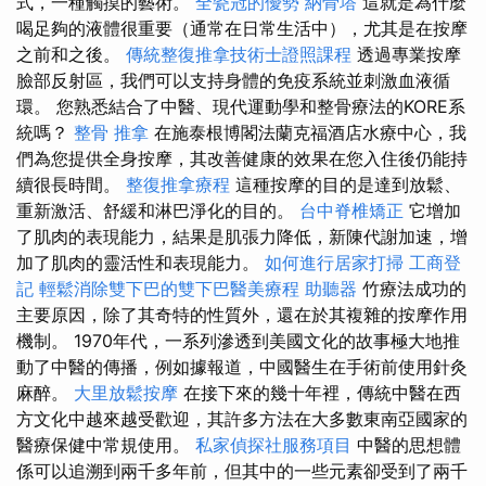
式，一種觸摸的藝術。
全瓷冠的優勢
納骨塔
這就是為什麼
喝足夠的液體很重要（通常在日常生活中），尤其是在按摩
之前和之後。
傳統整復推拿技術士證照課程
透過專業按摩
臉部反射區，我們可以支持身體的免疫系統並刺激血液循
環。 您熟悉結合了中醫、現代運動學和整骨療法的KORE系
統嗎？
整骨 推拿
在施泰根博閣法蘭克福酒店水療中心，我
們為您提供全身按摩，其改善健康的效果在您入住後仍能持
續很長時間。
整復推拿療程
這種按摩的目的是達到放鬆、
重新激活、舒緩和淋巴淨化的目的。
台中脊椎矯正
它增加
了肌肉的表現能力，結果是肌張力降低，新陳代謝加速，增
加了肌肉的靈活性和表現能力。
如何進行居家打掃
工商登
記
輕鬆消除雙下巴的雙下巴醫美療程
助聽器
竹療法成功的
主要原因，除了其奇特的性質外，還在於其複雜的按摩作用
機制。 1970年代，一系列滲透到美國文化的故事極大地推
動了中醫的傳播，例如據報道，中國醫生在手術前使用針灸
麻醉。
大里放鬆按摩
在接下來的幾十年裡，傳統中醫在西
方文化中越來越受歡迎，其許多方法在大多數東南亞國家的
醫療保健中常規使用。
私家偵探社服務項目
中醫的思想體
係可以追溯到兩千多年前，但其中的一些元素卻受到了兩千