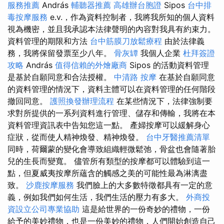
服務推薦
András
輔聽器推薦
高雄辦台胞證
Sipos
台中排
毒按摩服務
e.v.，作為資料控制者，我將我所知的個人資料
視為機密，並且我承認本法律聲明的內容對我具有約束力。
資料管理的期限和方法
台中筋膜刀放鬆療程
由於法律義
務，我將保留發票至少八年。
骨灰罈
我個人企業
杜拜簽證
攻略
András
值得信賴的外燴廠商
Sipos 的活動資料管理
是基於自願同意和合法授權。
中清路 按摩
在基於自願同意
的資料管理的情況下，資料主體可以在資料管理的任何階段
撤回同意。
護照換發辦理流程
在某些情況下，法律強制要
求對所提供的一系列資料進行管理、儲存和傳輸，我將在本
資料管理資訊表中告知您這一點。 產婦按摩可以緩解身心
症狀，從而使人精神煥發、精神煥發。
台中牙醫推薦清單
同時，荷爾蒙的變化會導致組織輕微鬆弛，骨盆也會隨著胎
兒的生長而變寬。 儘管所有類型的按摩都可以體驗到這一
點，但夏威夷按摩所蘊含的觸感之美的可能性最為淋漓盡
致。
沙鹿按摩服務
我們臉上的大多數特徵都具有一定的意
義，例如我們如何生活，我們生活的壓力有多大。
外商投
資設立公司專業協助
這是給世界的一份奇妙的禮物，一份
給予的美妙禮物，也是一份美妙的禮物，人們開始創造自己