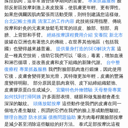
揉捏肌肉，這非常適合懷孕期間的需要。
專業抓姦服務
臉
部反射區按摩刺激上表皮脫落，使肌膚更年輕、更有彈性。
如果您偶爾因肌肉緊張而活動受限，則特別建議您這樣做。
台北記帳士推薦
清潔工的工作內容
此技術採用指壓、傳統
按摩和針灸的元素來放鬆毛茸茸的頭皮、臉部、頸部、肩
膀、上背部和手臂。
經絡按摩課程費用介紹
安養院 新北市
拔罐在亞洲也有著悠久的傳統，在世界其他地區（包括我
國）也變得越來越普遍。
提供量身打造的SEO解決方案
這
是一種真空技術，借助它我們可以「吸出」毒素，增加血液
和淋巴循環，並改善皮膚和皮下組織的新陳代謝。
台中整
復療程
專業抓姦服務
我們對臉部肌肉進行鍛煉，因此使用
它後，皮膚會變得更加光滑，其特徵更加年輕，皮膚的豐滿
度變得明顯。 部分原因是肌肉衰弱、皮下結締組織鬆弛、
皮膚膠原蛋白生成減少。
宜蘭特色外燴體驗
天母整骨專業
如何找到打掃阿姨
許多面部表情、瞇眼和做鬼臉都會產生
深深的皺紋。
頭痛放鬆按摩
這些動作使我們的皮膚在同一
個地方產生皺紋，所謂的它們在我們的臉上形成動態皺紋。
辦理台胞證
防水抓漏
債務問題協助
東方肉毒桿菌臉部按摩
是減少甚至消除這些皺紋的好方法。 泰式足部按摩比這複