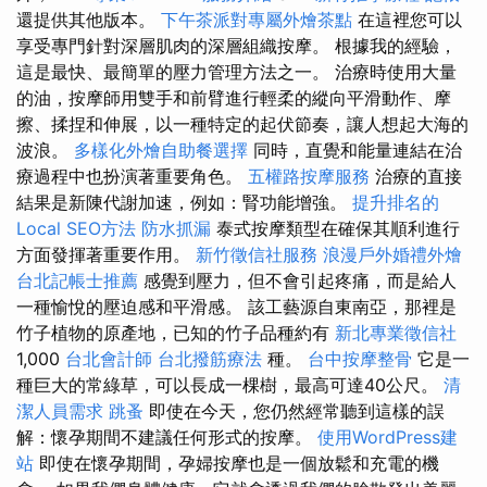
還提供其他版本。
下午茶派對專屬外燴茶點
在這裡您可以
享受專門針對深層肌肉的深層組織按摩。 根據我的經驗，
這是最快、最簡單的壓力管理方法之一。 治療時使用大量
的油，按摩師用雙手和前臂進行輕柔的縱向平滑動作、摩
擦、揉捏和伸展，以一種特定的起伏節奏，讓人想起大海的
波浪。
多樣化外燴自助餐選擇
同時，直覺和能量連結在治
療過程中也扮演著重要角色。
五權路按摩服務
治療的直接
結果是新陳代謝加速，例如：腎功能增強。
提升排名的
Local SEO方法
防水抓漏
泰式按摩類型在確保其順利進行
方面發揮著重要作用。
新竹徵信社服務
浪漫戶外婚禮外燴
台北記帳士推薦
感覺到壓力，但不會引起疼痛，而是給人
一種愉悅的壓迫感和平滑感。 該工藝源自東南亞，那裡是
竹子​​植物的原產地，已知的竹子品種約有
新北專業徵信社
1,000
台北會計師
台北撥筋療法
種。
台中按摩整骨
它是一
種巨大的常綠草，可以長成一棵樹，最高可達40公尺。
清
潔人員需求
跳蚤
即使在今天，您仍然經常聽到這樣的誤
解：懷孕期間不建議任何形式的按摩。
使用WordPress建
站
即使在懷孕期間，孕婦按摩也是一個放鬆和充電的機