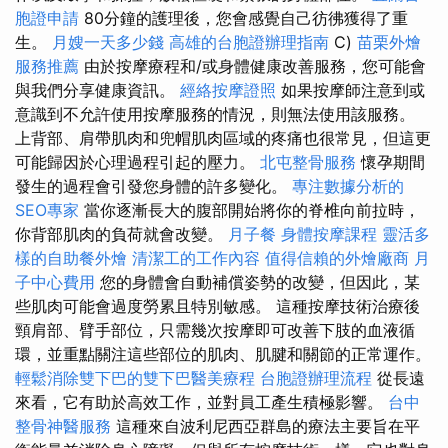
胞證申請
80分鐘的護理後，您會感覺自己彷彿獲得了重
生。
月嫂一天多少錢
高雄的台胞證辦理指南
C)
苗栗外燴
服務推薦
由於按摩療程和/或身體健康改善服務，您可能會
與我們分享健康資訊。
經絡按摩證照
如果按摩師注意到或
意識到不允許使用按摩服務的情況，則無法使用該服務。
上背部、肩帶肌肉和兜帽肌肉區域的疼痛也很常見，但這更
可能歸因於心理過程引起的壓力。
北屯整骨服務
懷孕期間
發生的過程會引發您身體的許多變化。
專注數據分析的
SEO專家
當你逐漸長大的腹部開始將你的脊椎向前拉時，
你背部肌肉的負荷就會改變。
月子餐
身體按摩課程
靈活多
樣的自助餐外燴
清潔工的工作內容
值得信賴的外燴廠商
月
子中心費用
您的身體會自動補償姿勢的改變，但因此，某
些肌肉可能會過度勞累且特別敏感。 這種按摩技術治療後
頸肩部、臂手部位，只需幾次按摩即可改善下肢的血液循
環，並重點關注這些部位的肌肉、肌腱和關節的正常運作。
輕鬆消除雙下巴的雙下巴醫美療程
台胞證辦理流程
從長遠
來看，它有助於高效工作，並對員工產生積極影響。
台中
整骨神醫服務
這種來自波利尼西亞群島的療法主要旨在平