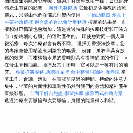
衡能量並消除身心障礙，但與所有按摩技術一樣，它也對身
體產生有益的影響。
海外抓姦協助
它最初是薩滿教的治療
儀式，只能由他們在儀式框架內使用。
平價助聽器
創意下
午茶外燴選擇
適合您的台北會計事務所
按摩的結果是，血
液和淋巴循環也會增加，這是透過特殊的按摩技術和正確方
向（始終朝向心臟）的運動產生的。 即使您對同一個人重
複治療，每次治療都會有所不同。 選擇芳香療法按摩，您
的專家會使用精油來刺激您的嗅覺。 例如，薰衣草具有放
鬆的效果，而柑橘類水果的香味則具有提神醒腦的作用。 •
在發生脊椎疝氣、腰痛及其手術時，它可以是一種有用的補
充。
專業抓姦服務
助聽器品牌
台中整骨討論區
養老院
坐
著工作、會議、活動、在電腦前度過的時間、持續的注意力
集中，坐著的片面性和單調性仍然對我們的身體和精神產生
直接影響。
全面了解台胞證
學習按摩
優雅西式外燴方案
透過治療主要脈輪和次要脈輪，身體的能量得以和諧。