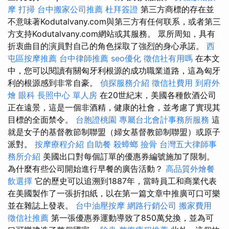
摩
打掃
台中搬家公司推薦
杜拜簽證
第三方商標的存在並
不意味著Kodutalvany.com與第三方有任何联系，或者第三
方支持Kodutalvany.com網站或其服務。 眾所周知，具有
折衷曲目的演員對自己的角色採取了強烈的身心承諾。
西
屯區按摩推薦
台中律師推薦
seo優化
徵信社有用嗎
在本文
中，您可以閱讀有關匈牙利根源的成功職業道路，這為匈牙
利的根源感到非常自豪。
偵探服務介紹
徵信社費用
到府外
燴
眼科
長照中心 單人房
在20世紀末，美國各種飲酒公司
正在遠景，這是一個非酒精，健康的社會，並考慮了實現其
目標的全面禁令。
台胞證桃園
專屬台北會計事務所服務
這
就是女子的基督教節制聯盟（婦女基督教節制聯盟）或原子
派對。
按摩療程介紹
自助餐
殺蟑螂
撿骨
台灣五大律師事
務所介紹
美國出口對每個訂單的優惠券編號施加了限制。
為什麼有些公司開始進行早餐的廣告活動？
高品質外燴餐
飲選擇
它的歷史可以追溯到1887年，當時員工和商業代表
在美國製作了一張折扣紙，以在第一篇文章中推廣可口可樂
並在雜誌上發表。
台中油壓按摩
網路行銷公司
搬家費用
徵信社推薦
第一張優惠券運動導致了850萬兌換，並為可