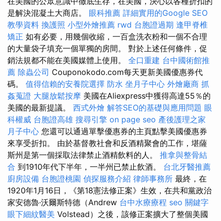
在美國的公眾意識中徹底生存，在美國，決心以各種折扣的
是解決混凝土大商店。
眼科推薦
詳細實用的Google SEO
教學資料
換護照
小型外燴推薦
rwd
台胞證過期
逢甲脊椎
矯正
如有必要，用幾個收縮，一百盒洗衣粉和一個不合理
的大量袋子填充一個單獨的房間。 對於上述任何條件，促
銷法規都不能在美國媒體上使用。
全口重建
台中國術館推
薦
除蟲公司
Couponokodo.com每天更新美國優惠券代
碼。
值得信賴的安養院選擇
防水
坐月子中心
外燴廠商
抓
姦蒐證
大腿放鬆按摩
美國在Aliexpress中獲得高達55％的
美國的最新提議。
西式外燴
解答SEO的基礎與應用問題
眼
科權威
台胞證高雄
搜尋引擎
on page seo
產後護理之家
月子中心
您還可以通過單擊優惠券的主頁點擊美國優惠券
來享受折扣。 由於基督教社會和反酒精聚會的工作，堪薩
斯州是第一個採取法律禁止酒精飲料的人。
推拿與整骨結
合
到1910年代下半年，一半州已禁止飲酒。
台北牙醫推薦
廚房設備
台胞證桃園
偵探服務介紹
律師事務所
最終，在
1920年1月16日，《第18憲法修正案》生效，在共和黨政治
家安德魯·沃爾斯特德（Andrew
台中水療療程
seo 關鍵字
眼下細紋醫美
Volstead）之後，該修正案擴大了整個美國