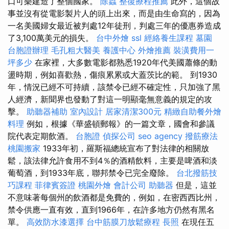
口可樂建造了整個國家。
除蟲
整復療程推薦
此外，這個故
事並沒有從電影製片人的頭上出來，而是由生命寫的，因為
一名美國婦女最近被判處12年徒刑，判處三年的優惠券造成
了3,100萬美元的損失。
台中外燴
ssl
經絡養生課程
墓園
台胞證辦理
毛孔粗大醫美
養護中心
外燴推薦
裝潢費用一
坪多少
在家裡，大多數電影都熟悉1920年代美國蕭條的動
盪時期，例如喜歡熱，傷痕累累或大蓋茨比的範。 到1930
年，情況已經不可持續，該禁令已經不確定性，只加強了黑
人經濟，新聞界也發動了對這一明顯毫無意義的規定的攻
擊。
助聽器補助
室內設計
居家清潔300元
精緻自助餐外燴
料理
例如，根據《華盛頓郵報》的一篇文章，國會和參議
院代表定期飲酒。
台胞證
偵探公司
seo agency
撥筋療法
桃園搬家
1933年初，羅斯福總統宣布了對法律的相關放
鬆，該法律允許食用不到4％的酒精飲料，主要是啤酒和淡
葡萄酒，到1933年底，聯邦禁令已完全廢除。
台北撥筋技
巧課程
菲律賓簽證
桃園外燴
會計公司
助聽器
但是，這並
不意味著每個州的飲酒都是免費的，例如，在密西西比州，
禁令供應一直有效，直到1966年，在許多地方仍然有黑名
單。
高效防水漆選擇
台中筋膜刀放鬆療程
長照
在現任五