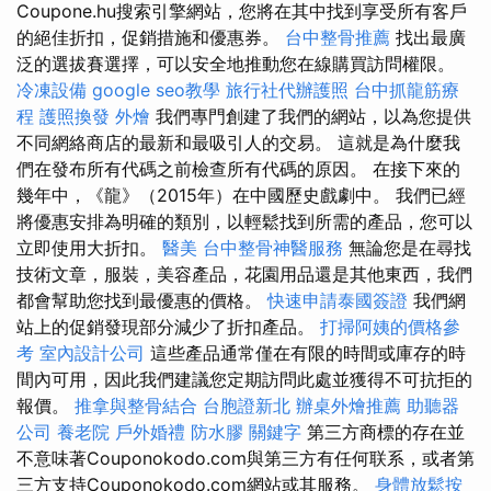
Coupone.hu搜索引擎網站，您將在其中找到享受所有客戶
的絕佳折扣，促銷措施和優惠券。
台中整骨推薦
找出最廣
泛的選拔賽選擇，可以安全地推動您在線購買訪問權限。
冷凍設備
google seo教學
旅行社代辦護照
台中抓龍筋療
程
護照換發
外燴
我們專門創建了我們的網站，以為您提供
不同網絡商店的最新和最吸引人的交易。 這就是為什麼我
們在發布所有代碼之前檢查所有代碼的原因。 在接下來的
幾年中，《龍》（2015年）在中國歷史戲劇中。 我們已經
將優惠安排為明確的類別，以輕鬆找到所需的產品，您可以
立即使用大折扣。
醫美
台中整骨神醫服務
無論您是在尋找
技術文章，服裝，美容產品，花園用品還是其他東西，我們
都會幫助您找到最優惠的價格。
快速申請泰國簽證
我們網
站上的促銷發現部分減少了折扣產品。
打掃阿姨的價格參
考
室內設計公司
這些產品通常僅在有限的時間或庫存的時
間內可用，因此我們建議您定期訪問此處並獲得不可抗拒的
報價。
推拿與整骨結合
台胞證新北
辦桌外燴推薦
助聽器
公司
養老院
戶外婚禮
防水膠
關鍵字
第三方商標的存在並
不意味著Couponokodo.com與第三方有任何联系，或者第
三方支持Couponokodo.com網站或其服務。
身體放鬆按