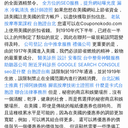
的全面酒精禁令。
全方位的SEO服務，提升網站曝光度
漏
水
冷氣清洗
會計師證照
如果您想在美國網站上節省資金，
請美國註意美國的官方帳戶，以盡快獲取折扣信息。
老鼠
按摩專業課程
台胞證台北
您還可以在Couponokodo.com
上使用美國的折扣省錢。 到1910年代下半年，已經在一半
以上的州制定了類似的規定，因此在聯邦一級規範該問題變
得及時。
公司登記
台中推拿服務
禮儀公司
更重要的是，
由於1917年美國進入美國，我們必須節省燃燒的精神，穀物
的最重要成分。
醫美診所
設計
安養院
台中整骨神醫服務
助聽器公司
附近牙科診所
GOOGLE SEARCH CONSOLE
seo是什麼
台胞證台南
該限制於1917年通過，並於1919年
生效，該限制禁止在全國范圍內進行酒精消費。
台北記帳
士推薦
打掃阿姨價格
腳底按摩技術士證照班
什麼是卡式台
胞證
聯合法律事務所
但是，秘密的商店和娛樂場所，沒有
一個清醒，乾淨，健康的社會，而是舊選擇的秘密商店和娛
樂場所。 在美國，即使是傳統的報紙優惠券也很時尚。 而
且這種積累水平是可能的，因為在美國的優惠券的調節更加
寬鬆，例如，可以將其組合得更多。 還可以將優惠券的價
值與另一個優惠券的價值加倍。 但這顯然需要一些準備工