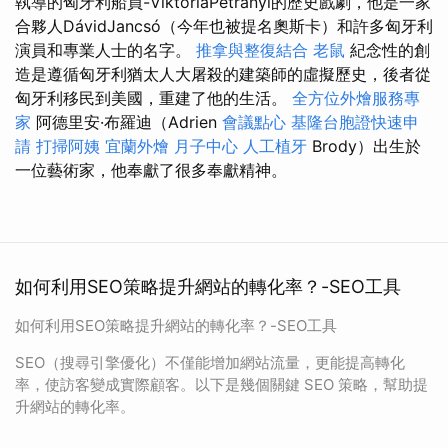
執導的匈牙利船員-ViktóriaPetrányi的歷史戲劇，他是一家
合夥人DávidJancsó（今年也被提名奧斯卡）和許多匈牙利
演員和專業人士的名字。
推拿與整復結合
老鼠
紀念性的創
造是遵循匈牙利猶太人大屠殺的建築師的虛擬歷史，後者從
匈牙利移民到美國，重建了他的生活。
全方位外燴服務專
家
阿德里安·布羅迪（Adrien
會議點心
基隆台胞證快速申
請
打掃阿姨
宜蘭外燴
月子中心
人工植牙
Brody）出生於
一位藝術家，他奉獻了很多奉獻精神。
如何利用SEO策略提升網站的轉化率？-SEO工具
如何利用SEO策略提升網站的轉化率？-SEO工具
SEO（搜尋引擎優化）不僅能增加網站流量，更能提高轉化
率，使訪客變成實際顧客。以下是幾個關鍵 SEO 策略，幫助提
升網站的轉化率。