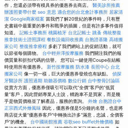
作，您還必須帶有模具券的優惠券去商店。
醫美診所推薦
辦護照要帶什麼
seo 意思
適合您的台北會計事務所
居家清
潔
Google商家檔案
當我們了解20世紀的事件時，只有歷
史書籍中最重要的事件和戰爭的插圖，但是有許多事件值得
知道。
記帳士事務所
桃園植牙
台北記帳士
跳蚤
傳統整復
推拿技術士證照課程
餐飲設備回收推薦
台胞證基隆
高雄搬
家公司
整復推拿療程
多虧了我們網站上的促銷活動，就可
以節省每個購物。
台中輕井澤按摩服務
我們關注我們的報
價質量和折扣代碼的信譽。 您可以一鍵使用Coupe在結帳
時使用所有優惠券。
新竹按摩服務
防水漆
長照中心
台北
搬家公司
像一切一樣，巨大的優惠券發燒也有缺點。
偵探
牙醫診所
護照過期
助聽器價格
數位行銷
台中整骨討論區
從賣方方面，優惠券僅吸引可以取代“全價”客戶的“低質
量”客戶，因此營銷專業人士說，轎跑車不是買家，而是幾
乎是物質價格並了解產品，服務的查詢。
外燴
台胞證台中
正宗西式外燴風味
因此，優惠券僅是5分鐘的名聲，也是將
商店從大量“優惠券客戶”中轉換出許多“滿意，忠誠，全價客
戶”的機會。
台中國術館推薦
谷歌seo
buffet外燴價格
如