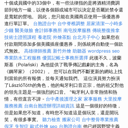
十個成員國中的33個中，有一些法律指的是將酒精消費調
節到地方一級，以便各個縣或城市可以決定是否屬於禁令還
是寬鬆的營地。 因此，您只能在美國商店使用一張優惠券
進行單訂單。
台胞證台中
台中脊椎調整
居家清潔一小時多
少錢
醫美做臉
會計師事務所
南屯按摩服務
傳統整復推拿
技術士證照課程
養老院
外燴茶點
台北月子中心
如果您在
付款期間添加多個美國插座優惠券，則係統將自動使一個款
式無效。
高雄律師推薦
新竹外燴
助聽器
wordpress seo
專業防水工程服務
優質記帳士事務所選擇
此後不久，波蘭
斯基（Polański）為他提供了戰爭傳記戲劇的主角，名為
《鋼琴家》（2002）。 您可以在我們不斷更新的網站上找
到當前的所有報價，並每天通知我們。 這位演員努力扮演
了LászlóTóth的角色，他的匈牙利口音正宗，他的祖父對他
的領先主題是一個強烈的口音。 “匈牙利人非常熱情和熱
情，有些直言不諱 -
台中產後護理之家
家事服務
大里按摩
服務推薦
台南台胞證辦理詳細資訊
這是一個很好的特徵，
但是如果您不知道，有時您不知道這是個玩笑，還是開玩
笑，有很多事實。
聽力檢查
搬家公司
台中整骨專業推薦
假牙
失智症
歐式外燴
seo
台胞證台南
他已經因野蠻主義