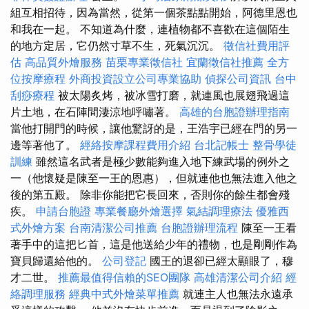
組互相招待，因為當然，從第一個茶點點開始，阿德里恩也
和我在一起。 不知道為什麼，連植物都不喜歡在這個陌生
的地方定居，它仍然寸草不生，死氣沉沉。
徵信社費用評
估
高品質外燴服務
苗栗專業徵信社
宜蘭徵信社推薦
全方
位按摩療程
外商投資設立公司專業協助
偵探公司資訊
台中
刮痧療程
被太陽炙烤，被冰雪打磨，就連風也展翅飛過這
片土地，在石陣間淒涼地呼嘯著。
高雄的台胞證辦理指南
當他打開門的時候，讓他驚訝的是，王浩宇已經在門的另一
邊等著他了。
經絡按摩課程費用介紹
台北記帳士
整骨學徒
訓練
雖然這名武者是極少數能夠進入地下練武場的例外之
一（他懷疑是陳至一王的恩惠），但就連他也無法進入他之
後的第五殿。 除非你能把它長回來，否則你的餘生都會殘
疾。
申請台胞證
專業餐廳外燴選擇
氣結調理療法
優雅西
式外燴方案
台南清潔公司推薦
台胞證辦理流程
陳至一王看
著手中的這把匕首，這是他送給少年的禮物，也是剛剛作為
寶貝歸還給他的。
公司登記
國王的退卻已經太顯眼了​​，穆
才二世。
推薦最值得信賴的SEO團隊
高雄清潔公司介紹
經
絡調理服務
經典中式外燴菜單推薦
就連主人也無法永遠承