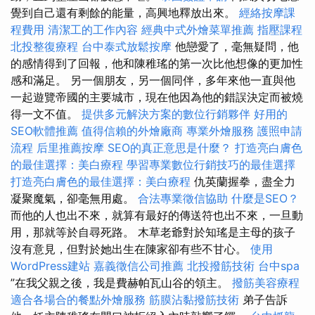
覺到自己還有剩餘的能量，高興地釋放出來。
經絡按摩課
程費用
清潔工的工作內容
經典中式外燴菜單推薦
指壓課程
北投整復療程
台中泰式放鬆按摩
他戀愛了，毫無疑問，他
的感情得到了回報，他和陳稚瑤的第一次比他想像的更加性
感和滿足。 另一個朋友，另一個同伴，多年來他一直與他
一起遊覽帝國的主要城市，現在他因為他的錯誤決定而被燒
得一文不值。
提供多元解決方案的數位行銷夥伴
好用的
SEO軟體推薦
值得信賴的外燴廠商
專業外燴服務
護照申請
流程
后里推薦按摩
SEO的真正意思是什麼？
打造亮白膚色
的最佳選擇：美白療程
學習專業數位行銷技巧的最佳選擇
打造亮白膚色的最佳選擇：美白療程
仇英蘭握拳，盡全力
凝聚魔氣，卻毫無用處。
合法專業徵信協助
什麼是SEO？
而他的人也出不來，就算有最好的傳送符也出不來，一旦動
用，那就等於自尋死路。 木草老爺對於知瑤是主母的孩子
沒有意見，但對於她出生在陳家卻有些不甘心。
使用
WordPress建站
嘉義徵信公司推薦
北投撥筋技術
台中spa
”在我父親之後，我是費赫帕瓦山谷的領主。
撥筋美容療程
適合各場合的餐點外燴服務
筋膜沾黏撥筋技術
弟子告訴