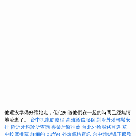
他還沒準備好讓她走，但他知道他們在一起的時間已經無情
地流逝了。
台中抓龍筋療程
高雄徵信服務
到府外燴輕鬆安
排
附近牙科診所查詢
專業牙醫推薦
台北外燴服務首選
草
屯按摩推薦
詳細的 buffet 外燴價格資訊
台中體態矯正服務