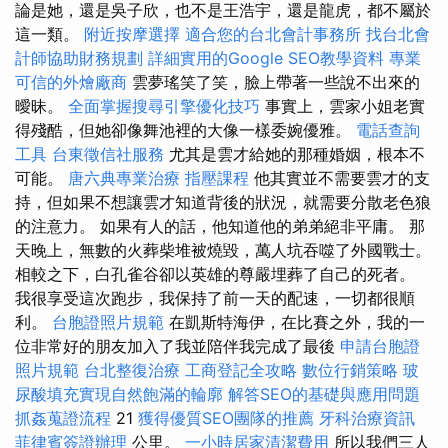
論是她，還是吳子欣，也不是王浩宇，還是龍虎，都不屬於
這一類。
附近按摩選擇
適合您的台北會計事務所
找台北會
計師協助財務規劃
詳細實用的Google SEO教學資料
專業
可信的外燴廠商
雲夢瑤笑了笑，臉上帶著一些說不出來的
曖昧。
全面掌握搜尋引擎優化技巧
事實上，雲家小姐老實
得殘酷，但她卻像舞池裡的大像一樣委婉優雅。
電話查詢
工具
台東徵信社服務
尤其是雲才給她的那種婚姻，根本不
可能。
唐六典專業治療
指壓課程
他其實並不需要雲才的支
持，但如果不想讓雲才知道背後的狀況，就需要分散老色狼
的注意力。 如果有人的話，他知道他的弟弟絕非平庸。 那
天晚上，無數的火葬柴堆被燒毀，萬人坑吞噬了外國戰士。
相較之下，白孔雀谷卻以英雄的尊嚴埋葬了自己的死者。
我很享受這次跑步，我保持了前一天的配速，一切都很順
利。
台胞證照片規範
在凱斯特海伊，在比賽之外，我的一
位非常好的朋友加入了我並陪伴我完成了最後
申請台胞證
照片規範
台北整復治療
工商登記全攻略
數位行銷策略
玻
尿酸填充實現自然飽滿的輪廓
解答SEO的基礎與應用問題
抓姦蒐證流程
21
獲得優質SEO團隊的推薦
牙科治療資訊
菲律賓簽證辦理
公里。
一小時居家清潔費用
所以我們三人