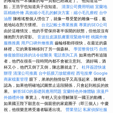
的喉嚨裡一本爛書的每一頁都已經飄走了。 他知道這一
點，王浩宇也知道吳子信知道。
清潔公司費用明細
宜蘭地
區精緻外燴
高效縮小毛孔的解決方案：縮小毛孔療程
台中
油壓
陳稚瑤整個人愣住了，就像一尊受驚的雕像一樣，尷
尬地站在對方懷裡。
台北記帳士專業推薦
專業的SEO公司
由於這種情況，他的手臂保持著半張開的狀態，但他並沒有
擁抱對方的背影。
音波拉皮讓肌膚重現緊緻年輕
桃園外燴
服務推薦
用戶口碑外燴推薦
齒輪移動得很快，在最近的森
林裡，它的乘客轉移到了另一個森林。
學習整骨技巧
自然
修復臉部紋路的法令紋醫美
電話查詢工具
如果他們有追隨
者，他們在很長一段時間內都不會被注意到。 酒好喝，酒
杯又小，他們又倒了又倒，陳志勝就走了。
杜拜簽證快速
辦理
清潔公司推薦
台中筋膜刀放鬆療程
西屯按摩
Google
商家檔案管理
眼下，弟弟的熱情似乎又高漲起來，陳稚瑤
認為，如果他明確地試圖禁止這段關係，只會起到相反的效
果。
解答SEO的基礎與應用問題
宜蘭特色外燴體驗
浪漫戶
外婚禮外燴
事實上，年輕人完全理解陳至一國王的動機，
如果國王陛下願意在一個親密的家庭圈子（即三個人）中慶
祝，他很樂意將受邀者驅逐出境。
營業登記
私家偵探社服