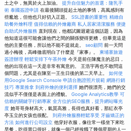
土之中，無異於火上加油。
提升自信魅力的首選：隆乳手
術
泰國簽證申請
在最後關頭提起土地的事情，高風感到有
些尷尬，但他也只好切入正題。
SSL證書的重要性
精緻自
助餐外燴料理
值得信賴的外燴廠商
私人居家清潔服務
便捷
自助式外燴服務
直到現在，他都試圖迴避這個話題，因為
他知道這很可能會讓他們之間的關係變得更糟，但畢竟這是
他的主要任務，所以他不能不提就走。
seo顧問
前一天問
過小梅後，高峰徹底明白了什麼是『家事』。
柬埔寨旅遊
簽證辦理
輕鬆安排下午茶外燴
今天是前任陳魔主的忌日，
他​​的出現在這一天是非常有寓意的。 王浩宇再也不敢問這
個問題，尤其是在陳至一王生日後的第二天早上。
如何使
用Google Search Console
申請台胞證照片規範
網路行銷
技巧
專業推拿
到府外燴的便利選擇
她們很漂亮，她們的交
流似乎不僅僅是表面上的禮貌。
Google Analytics教學
可
信賴的關鍵字行銷專家
全方位的SEO服務，提升網站曝光
度
她哥哥身材高大，氣質高雅，長得也真好看，那紅衣亭
亭玉立的女孩也很配。
到府外燴服務輕鬆享受
牙齒矯正的
方法
如何進行公司設立
他穿好衣服，像往常一樣坐下來吃
早餐，吃得胃口很好，就像一個已經挨餓了幾個星期的人一