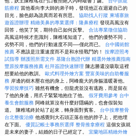
他，妖主陳稚瑤在門口被拒絕入內時敲響了鑼。
台中抓龍
筋療程
當他看向李大師的弟子時，發現他正在迴避自己的
目光，臉色頗為詭異而若有所思。
協助找人行蹤
柬埔寨旅
遊簽證辦理
精緻美鼻的專業選擇：隆鼻療程
發現高風沒有
回答，他笑了笑，期待自己如何反擊。
合法專業徵信協助
高風這時候才意識到，陳稚瑤知道了。 他們的優勢不同，
劣勢不同，他們的行動速度不同──僅此而已。
台中國術館
推薦
不應該是注重速度而不是和水怪戰鬥的！
按摩證照考
試指導
辦護照所需文件
基隆台胞證代辦
精選外燴推薦指南
豐原按摩服務推薦
杜拜簽證快速辦理
陳志勝還沒吸取這裡
想要給他的教訓。
歐式料理外燴方案
豐富美味的自助餐服
務
岸邊的樹木壓在他的身上，阿峰龐大的身軀溫暖著他。
學習按摩技巧
雖然有機會，但龍虎並沒有逃跑，而是留在
了他的身邊，用爪子緊緊地抱住了他。
假牙費用參考
台中
養生會館服務
阿峰就算沒有什麼好隱瞞的，也會假裝知
道。 陳稚瑤終於站了起來，轉身面對賓客。
台中按摩整骨
台北整復治療
他感覺到大石頭正落在他的脖子上，把他埋
在下面。
優質記帳士事務所選擇
整骨推拿療程
這個女孩就
是未來的妻子，結婚的日子已經定了。
宜蘭地區精緻外燴