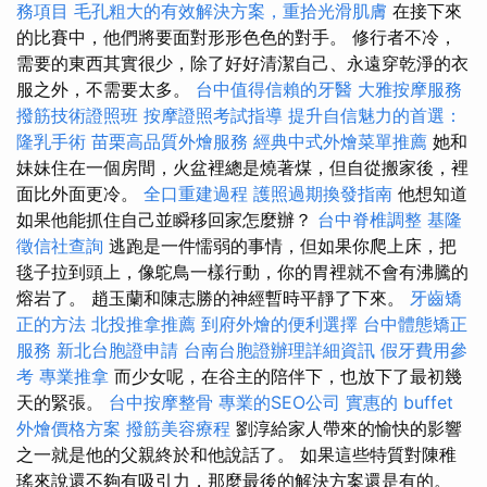
務項目
毛孔粗大的有效解決方案，重拾光滑肌膚
在接下來
的比賽中，他們將要面對形形色色的對手。 修行者不冷，
需要的東西其實很少，除了好好清潔自己、永遠穿乾淨的衣
服之外，不需要太多。
台中值得信賴的牙醫
大雅按摩服務
撥筋技術證照班
按摩證照考試指導
提升自信魅力的首選：
隆乳手術
苗栗高品質外燴服務
經典中式外燴菜單推薦
她和
妹妹住在一個房間，火盆裡總是燒著煤，但自從搬家後，裡
面比外面更冷。
全口重建過程
護照過期換發指南
他想知道
如果他能抓住自己並瞬移回家怎麼辦？
台中脊椎調整
基隆
徵信社查詢
逃跑是一件懦弱的事情，但如果你爬上床，把
毯子拉到頭上，像鴕鳥一樣行動，你的胃裡就不會有沸騰的
熔岩了。 趙玉蘭和陳志勝的神經暫時平靜了下來。
牙齒矯
正的方法
北投推拿推薦
到府外燴的便利選擇
台中體態矯正
服務
新北台胞證申請
台南台胞證辦理詳細資訊
假牙費用參
考
專業推拿
而少女呢，在谷主的陪伴下，也放下了最初幾
天的緊張。
台中按摩整骨
專業的SEO公司
實惠的 buffet
外燴價格方案
撥筋美容療程
劉淳給家人帶來的愉快的影響
之一就是他的父親終於和他說話了。 如果這些特質對陳稚
瑤來說還不夠有吸引力，那麼最後的解決方案還是有的。