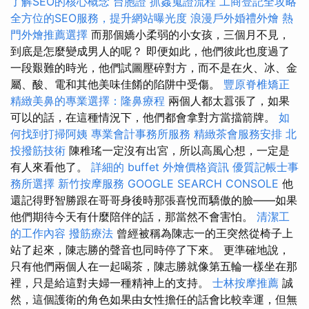
了解SEO的核心概念
台胞證
抓姦蒐證流程
工商登記全攻略
全方位的SEO服務，提升網站曝光度
浪漫戶外婚禮外燴
熱
門外燴推薦選擇
而那個嬌小柔弱的小女孩，三個月不見，
到底是怎麼變成男人的呢？ 即便如此，他們彼此也度過了
一段艱難的時光，他們試圖壓碎對方，而不是在火、冰、金
屬、酸、電和其他美味佳餚的陷阱中受傷。
豐原脊椎矯正
精緻美鼻的專業選擇：隆鼻療程
兩個人都太囂張了，如果
可以的話，在這種情況下，他們都會拿對方當擋箭牌。
如
何找到打掃阿姨
專業會計事務所服務
精緻茶會服務安排
北
投撥筋技術
陳稚瑤一定沒有出宮，所以高風心想，一定是
有人來看他了。
詳細的 buffet 外燴價格資訊
優質記帳士事
務所選擇
新竹按摩服務
GOOGLE SEARCH CONSOLE
他
還記得野智勝跟在哥哥身後時那張喜悅而驕傲的臉——如果
他們期待今天有什麼陪伴的話，那當然不會害怕。
清潔工
的工作內容
撥筋療法
曾經被稱為陳志一的王突然從椅子上
站了起來，陳志勝的聲音也同時停了下來。 更準確地說，
只有他們兩個人在一起喝茶，陳志勝就像第五輪一樣坐在那
裡，只是給這對夫婦一種精神上的支持。
士林按摩推薦
誠
然，這個護衛的角色如果由女性擔任的話會比較幸運，但無