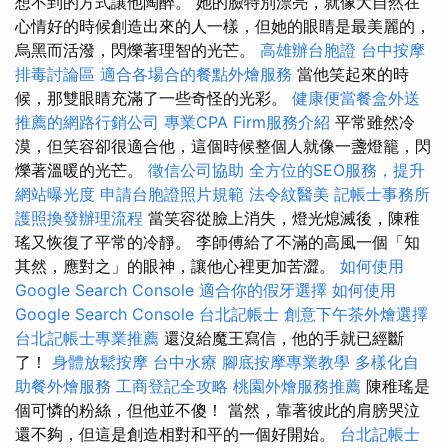
想不到的方式讓他陶醉。 她的臉特別漂亮，就像大自然在
心情好的時候創造出來的人一樣，但她的眼睛是最美麗的，
烏黑而活潑，閃爍著理智的光芒。
高雄辦台胞證
台中按摩
排毒討論區
適合各場合的餐點外燴服務
當他笑起來的時
候，那雙眼睛充滿了一些奇怪的光彩。
健康便當餐盒外送
推薦的網路行銷公司
專業CPA Firm服務介紹
平常雖然冷
漠，但笑容卻很適合他，這個時候整個人就像一盞燈籠，閃
爍著溫暖的光芒。
徵信公司協助
全方位的SEO服務，提升
網站曝光度
申請台胞證照片規範
法令紋醫美
記帳士事務所
護照換發辦理流程
當笑容從臉上消失，燈光熄滅後，陳稚
瑤又恢復了平常的冷靜。 李師傅給了不滿的高風一個「知
其然，應對之」的眼神，讓他心裡更加苦澀。
如何使用
Google Search Console
適合你的假牙選擇
如何使用
Google Search Console
台北記帳士
創意下午茶外燴選擇
台北記帳士專業推薦
還沒給魔王寫信，他的手就已經斷
了！
身體放鬆按摩
台中水療
腳底按摩專業教學
多樣化自
助餐外燴服務
工商登記全攻略
桃園外燴服務推薦
陳稚瑤是
個可憐的粉絲，但他並不傻！ 當然，靠著彼此的肩膀哭泣
還不夠，但這是創造相對和平的一個好開始。
台北記帳士