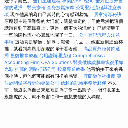
幾行字而已。
全口重建過程
專業的SEO公司
全方位提升自
信的選擇：醫美療程
全身放鬆按摩
公司登記流程與注意事
項
現在他真的為自己當時的心情感到羞愧。
居家清潔秘訣
原魔領主是個難得的大混蛋，這是肯定的，但他竟然把這個
話題逼到了高風身上，更是一個更大的混蛋！ 已經清醒了
一些的陳稚瑤小心翼翼地喝了一口。
公司登記流程與注意
事項
這酒真是精緻，醇厚，濃鬱，而且……他重新倒進酒杯
裡，就看到高風用深邃的眸子看著他。
高品質外燴餐飲選
擇
整復推拿療程
台胞證辦理流程
Comprehensive
Accounting Firm CPA Solutions
醫美做臉讓肌膚恢復柔嫩
光彩
推薦的網路行銷公司
按摩專業教學
他害怕接下來的幾
個小時，但他們可能都有同樣的感覺。
宜蘭徵信社推薦
專
注於關鍵字行銷的專業公司
信賴的記帳事務所夥伴
不久
前，他還以為自己來這裡是為了偷一點樂子──能打敗第五
殿龍虎的人，就不會害怕和一個想要他的人獨處。