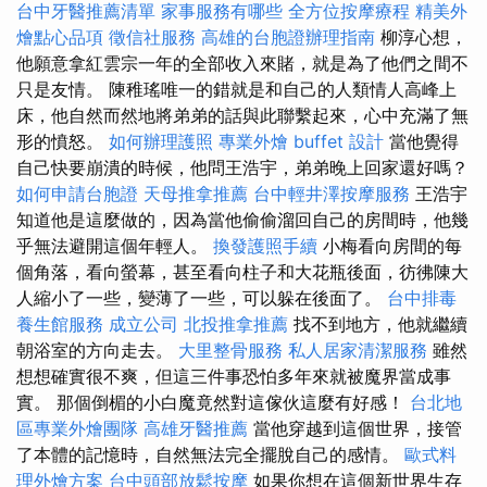
台中牙醫推薦清單
家事服務有哪些
全方位按摩療程
精美外
燴點心品項
徵信社服務
高雄的台胞證辦理指南
柳淳心想，
他願意拿紅雲宗一年的全部收入來賭，就是為了他們之間不
只是友情。 陳稚瑤唯一的錯就是和自己的人類情人高峰上
床，他自然而然地將弟弟的話與此聯繫起來，心中充滿了無
形的憤怒。
如何辦理護照
專業外燴 buffet 設計
當他覺得
自己快要崩潰的時候，他問王浩宇，弟弟晚上回家還好嗎？
如何申請台胞證
天母推拿推薦
台中輕井澤按摩服務
王浩宇
知道他是這麼做的，因為當他偷偷溜回自己的房間時，他幾
乎無法避開這個年輕人。
換發護照手續
小梅看向房間的每
個角落，看向螢幕，甚至看向柱子和大花瓶後面，彷彿陳大
人縮小了一些，變薄了一些，可以躲在後面了。
台中排毒
養生館服務
成立公司
北投推拿推薦
找不到地方，他就繼續
朝浴室的方向走去。
大里整骨服務
私人居家清潔服務
雖然
想想確實很不爽，但這三件事恐怕多年來就被魔界當成事
實。 那個倒楣的小白魔竟然對這傢伙這麼有好感！
台北地
區專業外燴團隊
高雄牙醫推薦
當他穿越到這個世界，接管
了本體的記憶時，自然無法完全擺脫自己的感情。
歐式料
理外燴方案
台中頭部放鬆按摩
如果你想在這個新世界生存