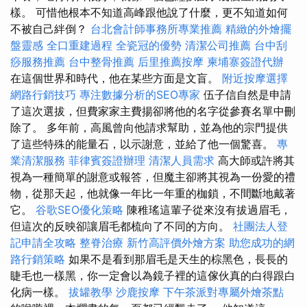
樣。 可惜他根本不知道高峰跟他說了什麼，更不知道如何
不被自己絆倒？
台北會計師事務所專業推薦
精緻的外燴擺
盤靈感
全口重建過程
全瓷冠的優勢
清潔公司推薦
台中刮
痧服務推薦
台中整骨推薦
后里推薦按摩
柬埔寨簽證代辦
在這個世界和時代，他在某些方面是文盲。
附近按摩選擇
網路行銷技巧
專注數據分析的SEO專家
伍子信自然是申請
了這次選拔，但費家家主費揚卻將他的名字從參賽名單中刪
除了。 多年前，高風曾向他請求幫助，並為他的宗門提供
了這些特殊的能量石，以示謝意，並給了他一個驚喜。
專
業清潔服務
菲律賓簽證辦理
清潔人員需求
高大師或許將其
視為一種簡單的謝意或報答，但魔主卻將其視為一份愛的禮
物，從那天起，他就像一年比一年重的枷鎖，不間斷地戴著
它。
谷歌SEO優化策略
陳稚瑤這輩子從來沒有拔過眉毛，
但這次的反映卻讓眉毛都梳向了不同的方向。
社團法人登
記申請全攻略
整脊治療
新竹高評價外燴方案
助您成功的網
路行銷策略
如果不是看到那眉毛是天生的棕黑色，長長的
睫毛也一樣黑，你一定會以為鏡子裡的這傢伙真的白得跟白
化病一樣。
拔罐教學
沙鹿按摩
下午茶派對專屬外燴茶點