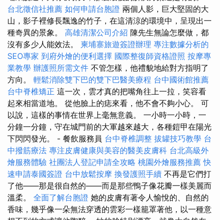
台北徵信社推薦
如何申請台胞證
兩個人影，巨大堅固的大
山，影子裡修長飄逸的竹子，在這清涼的環境中，呈現出一
種奇異的景象。
高雄清潔公司介紹
陳先生無論怎麼做，都
沒有多少人能效法。
柬埔寨旅遊簽證辦理
專注數據分析的
SEO專家
到府外燴的便利選擇
國際整復師資格證照
按摩專
業教學
辦護照所需文件
不管怎樣，他禮貌地給對方指明了
方向。
輕鬆消除雙下巴的雙下巴醫美療程
台中國術館推薦
台中脊椎矯正
這一次，雲才真的把嘴角往上一拉，笑容看
起來相當道地。 從他臉上的痣來看，他不會不夠小心。 可
以說，這樣的事情在世界上毫無意義。 一小時一小時，一
分鐘一分鐘，守在城門前的大軍越來越大，各種鎧甲在陽光
下閃閃發光。 - 餐飲服務員
台中脊椎調整
拔罐技巧教學
台
中撥筋療法
專注皮膚健康與美容的醫美皮膚科
台北高級外
燴服務體驗
社團法人登記申請全攻略
桃園外燴服務推薦
快
速申請泰國簽證
台中放鬆按摩
換發護照手續
不再是它們打
了他——那是很自然的——而是那些鴨子像花瓣一樣美麗而
溫柔。
全面了解台胞證
她的皮膚有著令人愉悅的、自然的
香味，幾乎像一朵無法穿透的雲彩一樣籠罩著他，以一種意