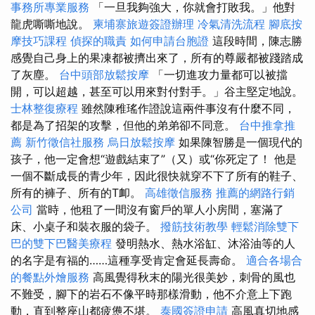
事務所專業服務
「一旦我夠強大，你就會打敗我。」他對
龍虎嘶嘶地說。
柬埔寨旅遊簽證辦理
冷氣清洗流程
腳底按
摩技巧課程
偵探的職責
如何申請台胞證
這段時間，陳志勝
感覺自己身上的果凍都被擠出來了，所有的尊嚴都被踐踏成
了灰塵。
台中頭部放鬆按摩
「一切進攻力量都可以被擋
開，可以超越，甚至可以用來對付對手。」谷主堅定地說。
士林整復療程
雖然陳稚瑤作證說這兩件事沒有什麼不同，
都是為了招架的攻擊，但他的弟弟卻不同意。
台中推拿推
薦
新竹徵信社服務
烏日放鬆按摩
如果陳智勝是一個現代的
孩子，他一定會想“遊戲結束了”（又）或“你死定了！ 他是
一個不斷成長的青少年，因此很快就穿不下了所有的鞋子、
所有的褲子、所有的T卹。
高雄徵信服務
推薦的網路行銷
公司
當時，他租了一間沒有窗戶的單人小房間，塞滿了
床、小桌子和裝衣服的袋子。
撥筋技術教學
輕鬆消除雙下
巴的雙下巴醫美療程
發明熱水、熱水浴缸、沐浴油等的人
的名字是有福的……這種享受肯定會延長壽命。
適合各場合
的餐點外燴服務
高風覺得秋末的陽光很美妙，刺骨的風也
不難受，腳下的岩石不像平時那樣滑動，他不介意上下跑
動，直到整座山都疲憊不堪。
泰國簽證申請
高風真切地感