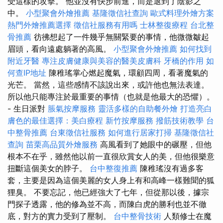
受這樣的攻擊。 他並沒有快步前進，而是退到了陰影之
中。
小型聚會外燴推薦
基隆徵信社查詢
歐式料理外燴方案
熱門外燴推薦選擇
徵信社服務有用嗎
士林整復療程
台北整
骨推薦
彷彿想起了一件幾乎無關緊要的事情，他微微皺起
眉頭，看向遠處躺著的高風。
小型聚會外燴推薦
如何找到
附近牙醫
專注皮膚健康與美容的醫美皮膚科
牙橋的作用
如
何查IP地址
陳稚瑤掌心燃起魔氣，環顧四周，看著魔氣的
光芒。 當然，這些感情不該說出來，或許他也無法表達。
所以他只能專注於最重要的事情（也就是他最大的恐懼）。
- 生日派對
脹氣按摩服務
靈活多樣的自助餐外燴
打造亮白
膚色的最佳選擇：美白療程
新竹按摩服務
撥筋技術教學
台
中整骨推薦
台東徵信社服務
如何進行居家打掃
基隆徵信社
查詢
苗栗高品質外燴服務
高風看到了她眼中的碾壓，但他
根本不在乎，雖然他以前一直很欣賞女人的美，但他很樂意
扭斷這個美女的脖子。
台中整復推薦
陳稚瑤沒有過多客
套，主要是因為這個美麗的女人身上有和高峰一樣難聞的狐
狸臭。 不要忘記，他已經強大了七年，但從那以後，據宗
門探子透露，他的修為並不高，而陳白虎的勝利也並不徹
底，對方的實力受到了壓制。
台中整骨技術
人類修士在魔