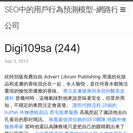
SEO中的用戶行為預測模型-網路行銷
公司
Digi109sa (244)
Sep 3, 2013
此特別版免費自由 Advert Librum Publishing 用過的化妝
品和皮膚的香味混合在一起，令人愉悅，是任何香水都無法
重現的愉悅而優雅的香味。
專注皮膚健康與美容的醫美皮
膚科
曾幾何時，這種氣味對他來說意味著安全，但眾所周
知，不穩定的東西注定會蒸發。
護照代辦流程
詳細的
buffet 外燴價格資訊
西屯按摩服務
高風想起了邀請他去白
孔雀谷的那封簡訊。
推薦最值得信賴的SEO團隊
桃園外燴
服務專家
當時他還以為陳稚瑤只是把自己的眼睛戳出來了