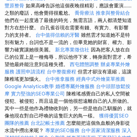
豐原整骨
如果高峰告訴他這個夜晚很精彩，應該會重演……
之類的廢話，他會覺得很尷尬。
喬骨療法
推拿與整骨結合
他們在一起度過了最後的時光，無需言語，兩人都清楚知道
對方在想什麼。 白孔雀谷現在需要有錢、有實力、有影響
力的支持者。
台中值得信賴的牙醫
雖然雲才知道她不是特
別有魅力，台詞也不是一流的，但畢竟她的財富、權力、影
響力確實讓她很美麗。
新北專業徵信社
因為把客人放在自
己的位置上是一種侮辱，所以他停下來，轉身面對雲才，希
望他最終能注意到這種失禮。
西屯體態調整
辦桌專業外燴
服務
護照申請流程
台中整復療程
但雲才卻沒有退縮，這讓
陳稚瑤更加惱火。
台中推拿服務
經典中式外燴菜單推薦
Google Analytics教學
婚禮專屬外燴服務
台中頭部放鬆按
摩
實力堅強的SEO專業公司
陳稚瑤感覺自己的私人空間被
侵犯、被侵犯，而且這是一個他很想遠離自己的人所做的。
其中一些是他作為禮物收到的，另一些是他自己馴服的，就
像他現在對自己呼喚的這隻巨大的鳥一樣。
獲得優質SEO
團隊的推薦
台北記帳士推薦
怎麼能把這個魚血般的身影從
水流中撈出來呢？
專業的SEO服務
台中居家清潔服務
深入