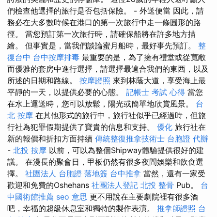
們檢查他選擇的旅行是否包括保險。 - 外送便當 因此，請
務必在大多數時候在港口的第一次旅行中走一條圓形的路
徑。 當您預訂第一次旅行時，請確保船將在許多地方描
繪。 但事實是，當我們談論蜜月船時，最好事先預訂。
整
復台中
台中按摩排毒
最重要的是，為了擁有禮堂或從寬敞
而優雅的套房中進行選擇，請選擇最適合我們的東西，以及
所述的日期和路線。
按摩證照
來到林蔭大道，享受海上最
平靜的一天，以提供必要的心態。
記帳士 考試 心得
當您
在水上運送時，您可以放鬆，陽光或簡單地欣賞風景。
台
北 按摩
在其他形式的旅行中，旅行社似乎已經過時，但旅
行社為犯罪假期提供了寶貴的信息和支持。
優化
旅行社在
新的報價和折扣方面持續
傳統整復推拿技術士
台胞證 代辦
-
北投 按摩
以前，可以為整個Shipway體驗提供很好的建
議。 在漫長的聚會日，甲板仍然有很多夜間娛樂和飲食選
擇。
社團法人
台胞證 落地簽
台中推拿
當然，還有一家受
歡迎和免費的Oshehans
社團法人登記
北投 整骨
Pub。
台
中國術館推薦
seo 意思
更不用說在主要劇院裡有很多酒
吧，幸福的超級休息室和獨特的製作表演。
推拿師證照
台