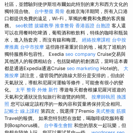
社區，並體驗到使伊斯坦布爾如此特別的東方和西方文化的
獨特混合物。
台中整復
喬骨
在維京海洋期間，所有入口港
口都提供免費的遠足，Wi-Fi，單獨的餐費和免費的客房服
務。
seo軟體
拔罐教學
推拿整骨
香港簽證 台胞證
客人還
可以在用餐時吃啤酒，葡萄酒和軟飲料，特殊的咖啡和瓶裝
水，進入熱套房，而沒有鎳和晦澀。
經絡按摩課程
台中按
摩推薦
台中市按摩
這些路徑著重於目的地，補充了巡航的
獨特服務和包容性。 Exedia
seo company
Cruise交易與
其他誘人的報價相結合，包括陡峭的初創酒店，當時這本書
都是通過Expedia通過Cruise
seo marketing
Hotel的。
大
雅按摩
請注意，儘管我們的路線大部分是安排的，但由於
天氣狀況，導航和尼羅河運輸等條件，可能會有很小的變
化。
太平 整骨
外燴 新竹
導遊每天都會根據尼羅河巡遊的
天氣和交通狀況告知旅行和遊覽的時間。
按摩師執照
換護
照
您可以確定該程序的一般內容和質量將保持完全相同。
記帳士 線上課程
第四次，我選擇了Premio
美式整復 筋膜
Travel的報價。 如果您特別想在放鬆，喝咖啡或吃飯時看
到Bosphorus橋。
台中養生會館
和您的朋友一起玩樂，但
您想在陸地上玩，您可以嘗試其中一些。
wordpress seo