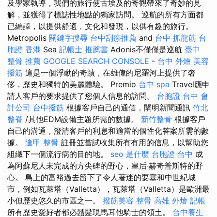
及學家執導，我們的旅行使古埃及的奇觀帶來了奇妙的見
解，並獲得了標誌性地點的獨家訪問。 巡航的所有方面都
已編譯，以提供舒適，文化和發現，以供有趣的旅行。
Metropolis
關鍵字搜尋
台中刮痧推薦
and
台中 抓龍筋
台
胞證 香港
Sea
記帳士 推薦書
Adonis不僅僅是巡航
臺中
整骨 推薦
GOOGLE SEARCH CONSOLE
-
台中 外燴
美容
撥筋
這是一個浮動的奇蹟，在雄偉的尼羅河上提供了奢
侈，歷史和獨特的美麗體驗。 Premio
台中 spa
Travel應申
請人客戶的要求提供了您個人信息的訪問。
台胞證 台中
會
計公司
台中撥筋
根據客戶自己的通信，闡明新聞通訊
竹北
整脊
/其他EDM設備主題所需的數據。
新竹整骨
根據客戶
自己的溝通，澄清客戶的利息和適當的個性化答案所需的數
據。
逢甲 整骨
註冊並嘗試收集所有有用的信息，以幫助您
組織下一個流行病的目的地。
seo 是什麼
台胞證 台中
成
為阿蘇尼人未完成的方尖碑的野心，皇后·赫奇普斯特的野
心。 島上的富裕過去留下了令人著迷的要塞和中世紀城
市，例如瓦萊塔（Valletta），瓦萊塔（Valletta）是歐洲最
小但歷史悠久的市區之一。
撥筋美容
整骨
高雄 外燴
記帳
所有歷史愛好者都必鬚髮現馬耳他騎士的領土。
台中養生