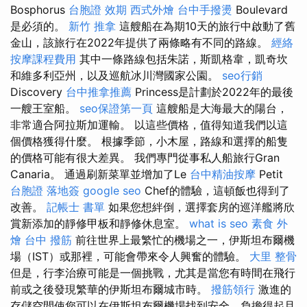
Bosphorus
台胞證 效期
西式外燴
台中手撥燙
Boulevard
是必須的。
新竹 推拿
這艘船在為期10天的旅行中啟動了舊
金山，該旅行在2022年提供了兩條略有不同的路線。
經絡
按摩課程費用
其中一條路線包括朱諾，斯凱格韋，凱奇坎
和維多利亞州，以及巡航冰川灣國家公園。
seo行銷
Discovery
台中推拿推薦
Princess是計劃於2022年的最後
一艘王室船。
seo保證第一頁
這艘船是大海最大的陽台，
非常適合阿拉斯加運輸。 以這些價格，值得知道我們以這
個價格獲得什麼。 根據季節，小木屋，路線和選擇的船隻
的價格可能有很大差異。 我們專門從事私人船旅行Gran
Canaria。 通過刷新菜單並增加了Le
台中精油按摩
Petit
台胞證 落地簽
google seo
Chef的體驗，這頓飯也得到了
改善。
記帳士 書單
如果您想絆倒，選擇套房的巡洋艦將欣
賞新添加的靜修甲板和靜修休息室。
what is seo
素食 外
燴
台中 撥筋
前往世界上最繁忙的機場之一，伊斯坦布爾機
場（IST）或那裡，可能會帶來令人興奮的體驗。
大里 整骨
但是，行李治療可能是一個挑戰，尤其是當您有時間在飛行
前或之後發現繁華的伊斯坦布爾城市時。
撥筋領行
激進的
存儲空間使您可以在伊斯坦布爾機場找到安全，負擔得起且