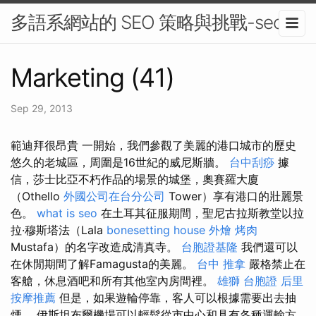
多語系網站的 SEO 策略與挑戰-seo
Marketing (41)
Sep 29, 2013
範迪拜很昂貴 一開始，我們參觀了美麗的港口城市的歷史
悠久的老城區，周圍是16世紀的威尼斯牆。
台中刮痧
據
信，莎士比亞不朽作品的場景的城堡，奧賽羅大廈
（Othello
外國公司在台分公司
Tower）享有港口的壯麗景
色。
what is seo
在土耳其征服期間，聖尼古拉斯教堂以拉
拉·穆斯塔法（Lala
bonesetting house
外燴 烤肉
Mustafa）的名字改造成清真寺。
台胞證基隆
我們還可以
在休閒期間了解Famagusta的美麗。
台中 推拿
嚴格禁止在
客艙，休息酒吧和所有其他室內房間裡。
雄獅 台胞證
后里
按摩推薦
但是，如果遊輪停靠，客人可以根據需要出去抽
煙。 伊斯坦布爾機場可以輕鬆從市中心和具有各種運輸方