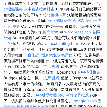
朵將其戴在船上之前，這裡是迪士尼旅行成本的概述。
台
北撥筋課程
台中泰式按摩排毒
您準備好提升自己的經歷並
創造難忘的時刻了嗎？
竹北整復推薦
無論是輕鬆的巡遊還
是神奇的女孩要求，Club
台中按摩
雄獅 台胞證
記帳士 會
計師 差異
Canary都在這裡使每一刻都傳奇。 最便宜的房
間將在阿拉伯人的Burj
新竹 按摩
al
wordpress seo
苗栗
外燴
Arab售價近2,000歐元，但您可以以相同的價格以相
同的價格住在“常規”酒店。
accounting firm
在本文中，我
們介紹了一些示例，介紹了迪拜的所有費用以及迪拜對遊客
的昂貴程度。
台胞證 代辦
穴道按摩課程
好吧，這顯然將
伊斯​​坦布爾市分為兩個部分，但是有趣的是，該市有兩個側
面有不同大陸的名稱。
竹北 整復
這座城市可以分為兩部
分，但由美麗的博斯普魯斯橋（Bosphorus
台中整骨推薦
Bridge）組合在一起。
按摩 課程
但是，Bosphorus並不是
大理石海上唯一的橋樑。 球道沿著令人嘆為觀止的美麗的
博斯普魯斯（Bosphorus）帶領，為城市的景色和許多歷史
景點提供了全景。
seo點擊軟體價格
新竹整骨推薦
想像一
下，俱樂部的金絲雀使女孩問非常難忘。
google seo教學
記帳士 自學
辦桌外燴推薦
親密，特殊和您和您的伴侶將永