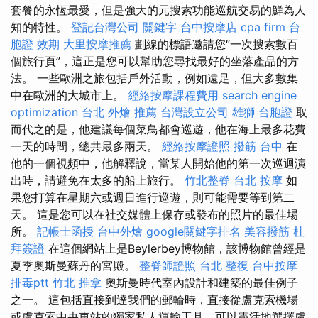
套餐的永恆最愛，但是強大的元搜索功能巡航交易的鮮為人
知的特性。
登記台灣公司
關鍵字
台中按摩店
cpa firm
台
胞證 效期
大里按摩推薦
劃線的標語邀請您“一次搜索數百
個旅行頁”，這正是您可以幫助您尋找最好的坐落產品的方
法。 一些歐洲之旅包括戶外活動，例如遠足，但大多數集
中在歐洲的大城市上。
經絡按摩課程費用
search engine
optimization
台北 外燴 推薦
台灣設立公司
雄獅 台胞證
取
而代之的是，他建議每個菜鳥都會巡遊，他在海上最多花費
一天的時間，總共最多兩天。
經絡按摩證照
撥筋 台中
在
他的一個視頻中，他解釋說，當某人開始他的第一次巡迴演
出時，請避免在太多的船上旅行。
竹北整脊
台北 按摩
如
果您打算在星期六或週日進行巡遊，則可能需要等到第二
天。 這是您可以在社交媒體上保存或發布的照片​​的最佳場
所。
記帳士函授
台中外燴
google關鍵字排名
美容撥筋
杜
拜簽證
在這個網站上是Beylerbey博物館，該博物館曾經是
夏季奧斯曼蘇丹的宮殿。
整脊師證照
台北 整復
台中按摩
排毒ptt
竹北 推拿
奧斯曼時代室內設計和建築的最佳例子
之一。 這包括直接到達我們的郵輪時，直接從盧克索機場
或盧克索中央車站的獨家私人運輸工具，可以靈活地選擇盧