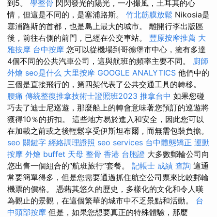
到5。
學整骨
閃閃發光的陽光，一小撮風，土耳其的心
情，但這是不同的，是塞浦路斯。
竹北筋膜放鬆
Nikosia是
塞浦路斯的首都，也是島上最大的城市。 離開行李出版區
後，前往右側的前門，已經在公交車站。
豐原按摩推薦
大
雅按摩
台中按摩
您可以從機場到哥德堡市中心，擁有多達
4個不同的公共汽車公司，這與航班的頻率主要不同。
廚師
外燴
seo是什么
大里按摩
GOOGLE ANALYTICS
他們中的
三個是直接飛行的，第四架代表了公共交通工具的轉移。
腰痛
傳統整復推拿技術士證照班2023
推拿台中
如果您碰
巧去了迪士尼巡遊，那麼船上的轉會意味著您預訂的巡遊將
獲得10％的折扣。 這些地方易於進入和安全，因此您可以
在加載之前或之後輕鬆享受伊斯坦布爾，而無需包裝負擔。
seo 關鍵字
經絡調理證照
seo services
台中體態矯正
運動
按摩
外燴 buffet
天母 整骨
香港 台胞證
大多數郵輪公司向
您出售一個組合的“航班旅行”套餐。
記帳士 成績 查詢
這通
常要簡單得多，但是您需要通過抓住航空公司票來比較郵輪
機票的價格。 憑藉其悠久的歷史，多樣化的文化和令人嘆
為觀止的景觀，在這個繁華的城市中不乏景點和活動。
台
中頭部按摩
但是，如果您想要真正的特殊體驗，那麼