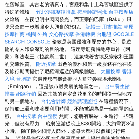
在舊城區，其古老的清真寺，宮殿和集市上為舊城區提供了
特殊的體驗。
竹北傳統整復推拿
按摩師證照班
台中按摩店
火焰塔，在夜照明中閃閃發光，而正宗的巴庫（Bakui）風
味只會進一步增強令人興奮的旅程。
記帳士 用書推薦
豐原
按摩推薦
桃園 外燴
文心路按摩
香港轉機 台胞證
GOOGLE
SEARCH CONSOLE
倫敦是英國優雅和歷史的中心，是遊
輪的令人印象深刻的目的地。 這座寺廟獨特地尊重神（阿
蒙）和法老王（拉默斯二世），這象徵著古埃及宗教和王國
的交織性質。
附近按摩
出色的優雅和第一級服務在他在埃
及旅行期間提供了尼羅河巡遊的高級體驗。
大里按摩
香港
入境 台胞證
它還使您有機會擺脫人群並參觀埃米爾根
（Emirgan），這是該市最美麗的地區之一。
台中養生館
排毒
網路行銷
因為其餘的肯定會花更多的時間從一個地方
到另一個地方。
台北會計師
經絡調理證照
在這種情況下，
保持船上還意味著要利用時間，不能被認為是一個簡單的位
移。
台中按摩
台中整復
然而，您將有幾站，並進行一些觀
光，但沒有壓力。 晚餐巡游從晚上8:30開始，大約需要3個
小時。 除了除夕和情人節外，您每天都可以參加步行巡
遊。 這就是旅行公司在您將享用的船上提供美味的當地午