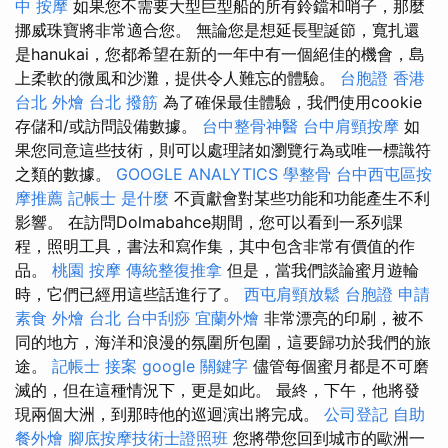
中 按摩
如果您不需要大型巨型船的所有鈴鐺和哨子，那麼
挪威珠寶將非常適合您。 無論您是想延長聖誕節，寬扎還
是hanukai，您都希望在新的一年中有一個絕佳的機會，島
上柔軟的微風和沙灘，提供令人難忘的體驗。
台胞證 香港
台北 外燴
台北 撥筋
為了確保最佳體驗，我們使用cookie
存儲和/或訪問設備數據。
台中整骨神醫
台中肩頸按摩
如
果您同意這些技術，則可以處理諸如瀏覽行為或唯一標識符
之類的數據。
GOOGLE ANALYTICS
學整骨
台中西屯區按
摩推薦
記帳士 是什麼
不貢獻會對某些功能和功能產生不利
影響。 在訪問Dolmabahce期間，您可以看到一系列課
程，照明工具，書法和寫作集，其中包含非常有價值的作
品。
桃園 按摩
傳統整復推拿
但是，當我們談論蜜月遊輪
時，它們已經用這些話進行了。
西屯肩頸放鬆
台胞證 申請
素食 外燴 台北
台中刮痧
宜蘭外燴
非常漂亮的印刷，被不
同的地方，海洋和浪漫的氛圍所包圍，這要歸功於我們的旅
途。
記帳士 接案
google 關鍵字
儘管每個蜜月都是不可磨
滅的，但在這種情況下，更是如此。 最終，下午，他將發
現兩個大洲，到那時他的巡迴演出將完成。
公司登記
自助
餐外燴
腳底按摩技術士證照班
您將帶您回到城市的歐洲一