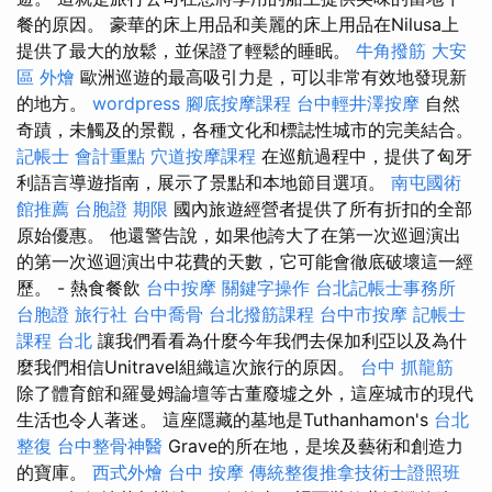
餐的原因。 豪華的床上用品和美麗的床上用品在Nilusa上
提供了最大的放鬆，並保證了輕鬆的睡眠。
牛角撥筋
大安
區 外燴
歐洲巡遊的最高吸引力是，可以非常有效地發現新
的地方。
wordpress
腳底按摩課程
台中輕井澤按摩
自然
奇蹟，未觸及的景觀，各種文化和標誌性城市的完美結合。
記帳士 會計重點
穴道按摩課程
在巡航過程中，提供了匈牙
利語言導遊指南，展示了景點和本地節目選項。
南屯國術
館推薦
台胞證 期限
國內旅遊經營者提供了所有折扣的全部
原始優惠。 他還警告說，如果他誇大了在第一次巡迴演出
的第一次巡迴演出中花費的天數，它可能會徹底破壞這一經
歷。 - 熱食餐飲
台中按摩
關鍵字操作
台北記帳士事務所
台胞證 旅行社
台中喬骨
台北撥筋課程
台中市按摩
記帳士
課程 台北
讓我們看看為什麼今年我們去保加利亞以及為什
麼我們相信Unitravel組織這次旅行的原因。
台中 抓龍筋
除了體育館和羅曼姆論壇等古董廢墟之外，這座城市的現代
生活也令人著迷。 這座隱藏的墓地是Tuthanhamon's
台北
整復
台中整骨神醫
Grave的所在地，是埃及藝術和創造力
的寶庫。
西式外燴
台中 按摩
傳統整復推拿技術士證照班