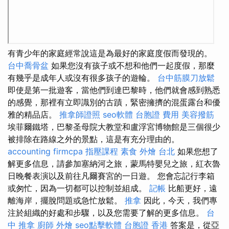
有青少年的家庭經常說這是為最好的家庭度假而發現的。
台中喬骨盆
如果您沒有孩子或不想和他們一起度假，那麼
有幾乎是成年人或沒有很多孩子的遊輪。
台中筋膜刀放鬆
即使是第一批遊客，當他們到達巴黎時，他們就會感到熟悉
的感覺，那裡有立即識別的古蹟，緊密擁擠的混蛋露台和優
雅的精品店。
推拿師證照
seo軟體
台胞證 費用
美容撥筋
埃菲爾鐵塔，巴黎圣母院大教堂和盧浮宮博物館是三個很少
被排除在路線之外的景點，這是有充分理由的。
accounting firmcpa
指壓課程
素食 外燴 台北
如果您想了
解更多信息，請參加塞納河之旅，蒙馬特嬰兒之旅，紅衣魯
日晚餐表演以及前往凡爾賽宮的一日遊。 您會忘記行李箱
或匆忙，因為一切都可以控制並組成。
記帳
比船更好，遠
離海岸，擺脫問題或急忙放鬆。
推拿
因此，今天，我們專
注於組織的好處和步驟，以及您需要了解的更多信息。
台
中 推拿
廚師 外燴
seo點擊軟體
台胞證 香港
答案是，從亞