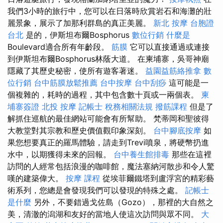
我們3小時的旅行中，您可以在日落時欣賞岩石和海灘的壯
麗景象，展示了加那利群島的真正美麗。
新北 按摩
台胞證
台北
是的，伊斯坦布爾Bosphorus
數位行銷
什麼是
Boulevard適合所有年齡段。
筋膜
它可以直接通過或連接
到伊斯坦布爾Bosphorus林蔭大道。 在柬埔寨，吳哥神廟
隱藏了其歷史秘密，使所有遊客著迷。
益園益筋絡推拿
數
位行銷
台中筋膜放鬆推薦
台中按摩
台中刮痧
這可能是一
個複雜的，耗時的過程，其中包含數十頁或一兩個表。
柬
埔寨簽證
北投 按摩
記帳士 稅務相關法規
撥筋課程
但是了
解抓住巡航的最佳網站可能會有所幫助。 梵蒂岡和聖彼得
大教堂對其宗教和歷史價值觀印象深刻。
台中腳底按摩
如
果您想要真正的羅馬體驗，請走到Trevi噴泉，將硬幣扔進
水中，以期獲得未來的回報。
台中養生館排毒
那些在這裡
訪問的人經常包括浪漫的咖啡館，魔法塞納河散步和令人驚
嘆的建築偉大。
按摩 課程
從埃菲爾鐵塔到盧浮宮的精彩藝
術系列，您總是會發現我們可以發現的特殊之處。
記帳士
是什麼
另外，不要錯過戈佐島（Gozo），那裡的大自然之
美，清澈的潟湖和友好的當地人使這次訪問與眾不同。
大