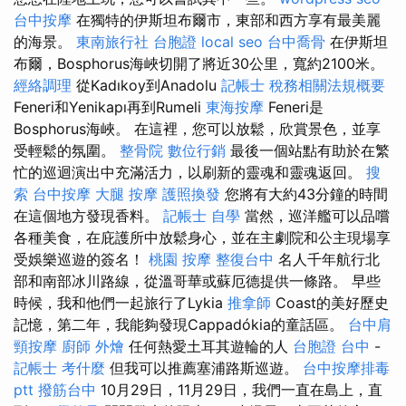
台中按摩
在獨特的伊斯坦布爾市，東部和西方享有最美麗
的海景。
東南旅行社 台胞證
local seo
台中喬骨
在伊斯坦
布爾，Bosphorus海峽切開了將近30公里，寬約2100米。
經絡調理
從Kadıkoy到Anadolu
記帳士 稅務相關法規概要
Feneri和Yenikapı再到Rumeli
東海按摩
Feneri是
Bosphorus海峽。 在這裡，您可以放鬆，欣賞景色，並享
受輕鬆的氛圍。
整骨院
數位行銷
最後一個站點有助於在繁
忙的巡迴演出中充滿活力，以刷新的靈魂和靈魂返回。
搜
索
台中按摩
大腿 按摩
護照換發
您將有大約43分鐘的時間
在這個地方發現香料。
記帳士 自學
當然，巡洋艦可以品嚐
各種美食，在庇護所中放鬆身心，並在主劇院和公主現場享
受娛樂巡遊的簽名！
桃園 按摩
整復台中
名人千年航行北
部和南部冰川路線，從溫哥華或蘇厄德提供一條路。 早些
時候，我和他們一起旅行了Lykia
推拿師
Coast的美好歷史
記憶，第二年，我能夠發現Cappadókia的童話區。
台中肩
頸按摩
廚師 外燴
任何熱愛土耳其遊輪的人
台胞證 台中
-
記帳士 考什麼
但我可以推薦塞浦路斯巡遊。
台中按摩排毒
ptt
撥筋台中
10月29日，11月29日，我們一直在島上，直