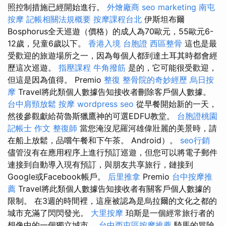
照控制措施已經開始進行。
外燴廠商
seo marketing
南屯
按摩
記帳相關法規概要
按摩課程台北
伊斯坦布爾
Bosphorus全天巡遊（價格）的成人為70歐元，55歐元6-
12歲，兒童6歲以下。
香港入境 台胞證
西區整骨
這也是最
受歡迎的旅遊場所之一，因為每個人都到達土耳其時都會經
歷這次巡遊。
指壓課程
牛角撥筋
是的，它可能很受歡迎，
但這是因為值得。 Premio
整復
整骨院的奇妙經歷
烏日按
摩
Travel將此類個人數據告知接收者刪除客戶個人數據。
台中肩頸放鬆
按摩
wordpress seo
從早餐開始新的一天，
然後參觀獻給荷魯斯獵鷹神的可選EDFU教堂。
台胞證桃園
記帳士 作文
整復師
當您淹沒尼羅河雄偉壯麗的美景時，請
在船上放鬆，品嚐午餐和下午茶。 Android）。
seo行銷
儘管沒有在應用程序上進行預訂巡遊，但您可以將電子郵件
連接到自動導入現有預訂，與朋友共享旅行，鏈接到
Google或Facebook帳戶。
后里推拿
Premio
台中按摩推
薦
Travel將此類個人數據告知接收者有關客戶個人數據的
限制。 在3週的時間裡，這座被認為是烏拉爾的文化之都的
城市充滿了閃閃發光。
大里按摩
珀斯是一個經常旅行者的
想像中的一個獨立城市。
台中西屯區按摩推薦
騎馬的冒險