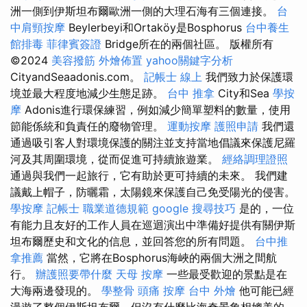
洲一側到伊斯坦布爾歐洲一側的大理石海有三個連接。
台
中肩頸按摩
Beylerbeyi和Ortaköy是Bosphorus
台中養生
館排毒
菲律賓簽證
Bridge所在的兩個社區。 版權所有
©2024
美容撥筋
外燴佈置
yahoo關鍵字分析
CityandSeaadonis.com。
記帳士 線上
我們致力於保護環
境並最大程度地減少生態足跡。
台中 推拿
City和Sea
學按
摩
Adonis進行環保練習，例如減少簡單塑料的數量，使用
節能係統和負責任的廢物管理。
運動按摩
護照申請
我們還
通過吸引客人對環境保護的關注並支持當地倡議來保護尼羅
河及其周圍環境，從而促進可持續旅遊業。
經絡調理證照
通過與我們一起旅行，它有助於更​​可持續的未來。 我們建
議戴上帽子，防曬霜，太陽鏡來保護自己免受陽光的侵害。
學按摩
記帳士 職業道德規範
google 搜尋技巧
是的，一位
有能力且友好的工作人員在巡迴演出中準備好提供有關伊斯
坦布爾歷史和文化的信息，並回答您的所有問題。
台中推
拿推薦
當然，它將在Bosphorus海峽的兩個大洲之間航
行。
辦護照要帶什麼
天母 按摩
一些最受歡迎的景點是在
大海兩邊發現的。
學整骨
頭痛 按摩
台中 外燴
他可能已經
漫遊了整個伊斯坦布爾，但沒有什麼比海奇景象相媲美的