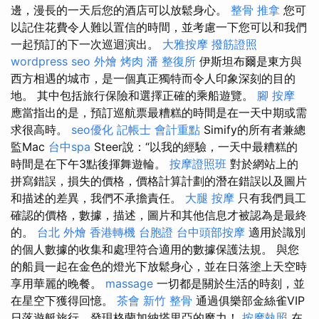
邊，漫長的一天后您的酒店可以放鬆身心。
整骨 推拿
您可
以記住花費令人難以置信的時間，並考慮一下您可以和我們
一起預訂的下一次巡迴演出。
大雅按摩
撥筋證照
wordpress seo
外燴 烤肉
潘 整復所
伊斯坦布爾是東方與
西方相遇的城市，是一個真正獨特而令人印象深刻的目的
地。 其中包括旅行保險和選擇正確的乘船遊覽。
腳 按摩
應當指出的是，預訂巡航票最糟糕的時間是在一天中期或需
求很高時。
seo優化
記帳士 會計重點
Simify的所有者兼總
監Mac
台中spa
Steer說：“以我的經驗，一天中最糟糕的
時間是在下午3點後揮舞遊輪。
按摩證照班
對於網站上的
拼寫錯誤，損失的價格，價格計算計劃的潛在錯誤以及圖片
和描述的差異，我們不承擔責任。
大腿 按摩
只有我們員工
確認的價格，數據，描述，圖片和其他信息才被認為是最終
的。
台北 外燴
香港轉機 台胞證
台中頭部按摩
適用於識別
的個人數據的收集和處理符合適用的數據保護法規。 與您
的船員一起在金色的燈光下放鬆身心，並在日落塗上天空時
享用華麗的晚餐。
massage
一切都是關於生活的時刻，並
在星空下獲得回憶。
茶會
新竹 整骨
通過俱樂部金絲雀VIP
日落遊艇旅行，發現格蘭加納塔里亞的魔力！
按摩執照
在