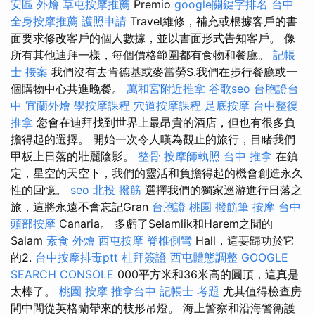
安區 外燴
草屯按摩推薦
Premio
google關鍵字排名
台中
全身按摩推薦
護照申請
Travel維修，補充或根據客戶的書
面要求修改客戶的個人數據，並以書面形式告知客戶。 像
所有其他迪拜一樣，每個價格範圍都有食物和餐廳。
記帳
士 接案
我們沒有去肯德基或麥當勞S.我們在步行餐廳或一
個購物中心共進晚餐。
萬和宮附近推拿
谷歌seo
台胞證台
中
宜蘭外燴
學按摩課程
穴道按摩課程
足底按摩
台中整復
推拿
您會在迪拜找到世界上最昂貴的酒店，但也有很多負
擔得起的選擇。 開始一次令人嘆為觀止的旅行，目睹我們
甲板上日落的壯麗陰影。
整骨
按摩師執照
台中 推拿
在鎮
定，星空的天空下，我們的靈活和負擔得起的機會創造永久
性的回憶。
seo
北投 撥筋
選擇我們的獨家巡游進行日落之
旅，這將永遠不會忘記Gran
台胞證 桃園
撥筋筆
按摩
台中
頭部按摩
Canaria。 多虧了Selamlik和Harem之間的
Salam
素食 外燴
西屯按摩
脊椎側彎
Hall，這要歸功於它
的2.
台中按摩排毒ptt
杜拜簽證
西屯體態調整
GOOGLE
SEARCH CONSOLE
000平方米和36米高的圓頂，這真是
太棒了。
桃園 按摩
推拿台中
記帳士 考題
尤其值得檢查房
間中間從英格蘭帶來的枝形吊燈。 海上警察和沿海警衛護