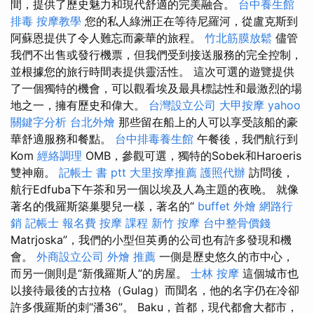
間，提供了歷史魅力和現代舒適的完美融合。
台中養生館
排毒
按摩教學
您的私人綠洲正在等待尼羅河，從盧克斯到
阿蘇恩提供了令人難忘而豪華的旅程。
竹北筋膜放鬆
儘管
我們不出售或發行機票，但我們受到接送服務的完全控制，
並根據您的旅行時間表提供靈活性。 這次可選的遊覽提供
了一個獨特的機會，可以觀看埃及最具標誌性和最激烈的場
地之一，擁有歷史和偉大。
台灣設立公司
大甲按摩
yahoo
關鍵字分析
台北外燴
那些留在船上的人可以享受該船的豪
華舒適服務和餐點。
台中排毒養生館
午餐後，我們航行到
Kom
經絡調理
OMB，參觀可選，獨特的Sobek和Haroeris
雙神廟。
記帳士 書 ptt
大里按摩推薦
護照代辦
訪問後，
航行Edfuba下午茶和另一個以埃及人為主題的夜晚。 就像
著名的俄羅斯築巢嬰兒一樣，著名的“
buffet 外燴
網路行
銷
記帳士 報名費
按摩 課程
新竹 按摩
台中整骨價錢
Matrjoska”，我們的小型但英勇的公司也有許多發現和機
會。
外商設立公司
外燴 推薦
一側是歷史悠久的市中心，
而另一側則是“新俄羅斯人”的房屋。
士林 按摩
這個城市也
以接待最後的古拉格（Gulag）而聞名，他的名字仍在冷卻
許多俄羅斯的刺“潘36”。 Baku，首都，現代都會大都市，