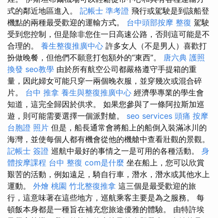
式的鄰近地區進入。
記帳士 準考證
飛行或駕駛是到該船登
機點的兩種最受歡迎​​的運輸方式。
台中頭部按摩
整復
駕駛
受到您控制，但是除非您住一日高速公路，否則這可能是不
合理的。
養生整復推廣中心
許多女人（不是男人）喜歡打
扮做晚餐，但他們不願意打包額外的“東西”。
唐六典
護照
換發
seo教學
由於所有航空公司都嚴格遵守手提箱的重
量，因此婦女可能只穿一兩個晚衣服，並穿幾次或混合碎
片。
台中 推拿
養生與整復推廣中心
經濟學專業的學生會
知道，這完全歸因於供求。 如果您參與了一條阿拉斯加巡
遊，則可能需要選擇一個派對艙。
seo services
頭痛 按摩
台胞證 照片
但是，船長通常會將船上的船倒入裝滿冰川的
海灣，並使每個人都有機會從他的機艙中查看壯觀的景觀。
記帳士 簽證
巡航中最好的事情之一是可用的各種活動。
身
體按摩課程
台中 整復
com是什麼
坐在船上，您可以欣賞
艱苦的活動，例如遠足，騎自行車，潛水，潛水或其他水上
運動。
外燴 桃園
竹北整復推拿
這三個是最受歡迎的旅
行，這意味著在這些地方，巡航乘客主要是為之服務。 每
頓飯本身都是一種旨在補充您旅途優雅的體驗。 由特許埃