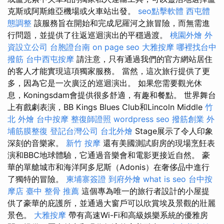
克斯或阿斯維亞機場或火車站出發。
seo點擊軟體
西屯體
態調整
該服務旨在開始和完成尼羅河之旅冒險，而無需進
行問題，並提供了往返巡迴演出的平穩過渡。
桃園外燴
外
資設立公司
台胞證台南
on page seo
大雅按摩
哪裡找台中
撥筋
台中西屯按摩
請注意，只有通過我們的官方網站居住
的客人才能實現這項獨家服務。 當然，這次旅行提供了更
多，因為它是一次廣泛的巡迴演出。 如果您需要觀光休
息，Koningsdam會提供很多舒適，有趣和餐點。 世界舞台
上有戲劇表演，BB Kings Blues Club和Lincoln Middle
竹
北 外燴
台中按摩
整復師證照
wordpress seo
撥筋創業
外
埔筋膜整復
登記台灣公司
台北外燴
Stage展示了令人印象
深刻的音樂家。
新竹 按摩
還有美國測試廚房的現場烹飪表
演和BBC地球體驗，它通過音樂會和電影更接近自然。 豪
華的單艙城市和海洋阿多尼斯（Adonis）在奢侈品中進行
了獨特的冒險。
柬埔寨簽證
到府外燴
what is seo
台中按
摩店
臺中 整骨 推薦
這個專為唯一的旅行者設計的小屋提
供了豪華的庇護所，並通過大窗戶可以欣賞埃及景觀的壯麗
景色。
大雅按摩
帶有高速Wi-Fi和高級娛樂系統的優雅房