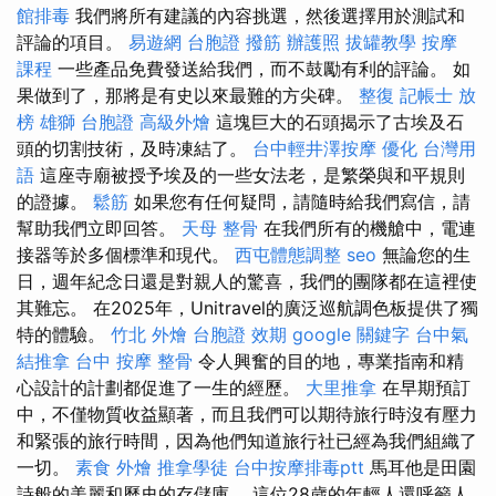
館排毒
我們將所有建議的內容挑選，然後選擇用於測試和
評論的項目。
易遊網 台胞證
撥筋
辦護照
拔罐教學
按摩
課程
一些產品免費發送給我們，而不鼓勵有利的評論。 如
果做到了，那將是有史以來最難的方尖碑。
整復
記帳士 放
榜
雄獅 台胞證
高級外燴
這塊巨大的石頭揭示了古埃及石
頭的切割技術，及時凍結了。
台中輕井澤按摩
優化 台灣用
語
這座寺廟被授予埃及的一些女法老，是繁榮與和平規則
的證據。
鬆筋
如果您有任何疑問，請隨時給我們寫信，請
幫助我們立即回答。
天母 整骨
在我們所有的機艙中，電連
接器等於多個標準和現代。
西屯體態調整
seo
無論您的生
日，週年紀念日還是對親人的驚喜，我們的團隊都在這裡使
其難忘。 在2025年，Unitravel的廣泛巡航調色板提供了獨
特的體驗。
竹北 外燴
台胞證 效期
google 關鍵字
台中氣
結推拿
台中 按摩 整骨
令人興奮的目的地，專業指南和精
心設計的計劃都促進了一生的經歷。
大里推拿
在早期預訂
中，不僅物質收益顯著，而且我們可以期待旅行時沒有壓力
和緊張的旅行時間，因為他們知道旅行社已經為我們組織了
一切。
素食 外燴
推拿學徒
台中按摩排毒ptt
馬耳他是田園
詩般的美麗和歷史的存儲庫。 這位28歲的年輕人還呼籲人