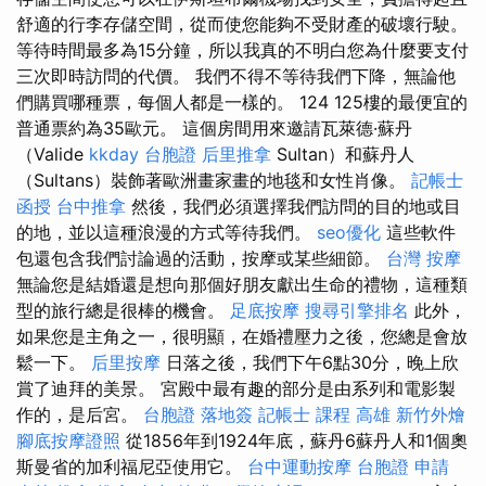
舒適的行李存儲空間，從而使您能夠不受財產的破壞行駛。
等待時間最多為15分鐘，所以我真的不明白您為什麼要支付
三次即時訪問的代價。 我們不得不等待我們下降，無論他
們購買哪種票，每個人都是一樣的。 124 125樓的最便宜的
普通票約為35歐元。 這個房間用來邀請瓦萊德·蘇丹
（Valide
kkday 台胞證
后里推拿
Sultan）和蘇丹人
（Sultans）裝飾著歐洲畫家畫的地毯和女性肖像。
記帳士
函授
台中推拿
然後，我們必須選擇我們訪問的目的地或目
的地，並以這種浪漫的方式等待我們。
seo優化
這些軟件
包還包含我們討論過的活動，按摩或某些細節。
台灣 按摩
無論您是結婚還是想向那個好朋友獻出生命的禮物，這種類
型的旅行總是很棒的機會。
足底按摩
搜尋引擎排名
此外，
如果您是主角之一，很明顯，在婚禮壓力之後，您總是會放
鬆一下。
后里按摩
日落之後，我們下午6點30分，晚上欣
賞了迪拜的美景。 宮殿中最有趣的部分是由系列和電影製
作的，是后宮。
台胞證 落地簽
記帳士 課程 高雄
新竹外燴
腳底按摩證照
從1856年到1924年底，蘇丹6蘇丹人和1個奧
斯曼省的加利福尼亞使用它。
台中運動按摩
台胞證 申請