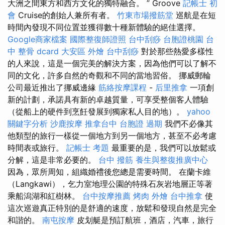
大洲之間東方和西方文化的獨特融合。 ” Groove
記帳士 初
會
Cruise的創始人兼所有者。
竹東市場撥筋堂
巡航是在短
時間內發現不同位置並獲得數十種新體驗的絕佳選擇。
Google商家檔案
國際整復師證照
台中刮痧
台胞證桃園
台
中 整骨 dcard
大安區 外燴
台中刮痧
對於那些熱愛多樣性
的人來說，這是一個完美的解決方案，因為他們可以了解不
同的文化，許多自然的奇觀和不同的當地習俗。 挪威郵輪
公司最近推出了挪威邊緣
筋絡按摩課程
-
后里推拿
一項創
新的計劃，承諾具有新的卓越質量，可享受整個客人體驗
（從船上的硬件到烹飪發展到獨家私人目的地）。
yahoo
關鍵字分析
沙鹿按摩
推拿台中
台胞證 過期
我們不必像其
他類型的旅行一樣從一個地方到另一個地方，甚至不必考慮
時間表或旅行。
記帳士 考題
最重要的是，我們可以放鬆或
分解，這是非常必要的。
台中 撥筋
養生與整復推廣中心
因為，眾所周知，組織婚禮後您總是需要時間。 在蘭卡維
（Langkawi），乞力室地理公園的特殊石灰岩地層正等著
乘船潟湖和紅樹林。
台中按摩推薦
烤肉 外燴
台中推拿
使
這次巡遊真正特別的是舒適的速度，放鬆和發現自然是完全
和諧的。
南屯按摩
皮划艇是預訂航班，酒店，汽車，旅行