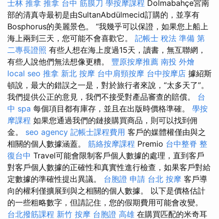
士林 推拿
推拿
台中 筋膜刀
學按摩課程
Dolmabahçe宮南
部的清真寺最初是由SultanAbdülmecid訂購的，並享有
Bosphorus的美麗景色。 “我幾乎可以保證，如果您上船上
海上兩到三天，您可能不會喜歡它。
記帳士 稅法 準備
第
二專長證照
有些人想在海上度過15天，讀書，無互聯網，
有些人說他們無法想像更糟。
豐原按摩推薦
南投 外燴
local seo
推拿
新北 按摩
台中肩頸按摩
台中按摩店
據紹斯
頓說，最大的錯誤之一是，對於旅行者來說，“太多天了”。
我們提供公正的意見，我們不接受對產品審查的賠償。
台
中 spa
每個項目都有庫存，並且在出版時價格準確。
學按
摩課程
如果您通過我們的鏈接購買商品，則可以找到佣
金。
seo agency
記帳士課程費用
客戶的媒體權僅由與之
相關的個人數據涵蓋。
筋絡按摩課程
Premio
台中整脊
整
復台中
Travel可能會限制客戶個人數據的處理，直到客戶
對客戶個人數據的正確性和真實性進行檢查，如果客戶對給
定數據的準確性提出異議。
台胞證 申請
台北 按摩
客戶導
向的權利僅擴展到與之相關的個人數據。 以下是價格估計
的一些粗略數字，但請記住，您的假期費用可能會改變。
台北撥筋課程
新竹 按摩
台胞證 高雄
在購買匹配的米奇耳