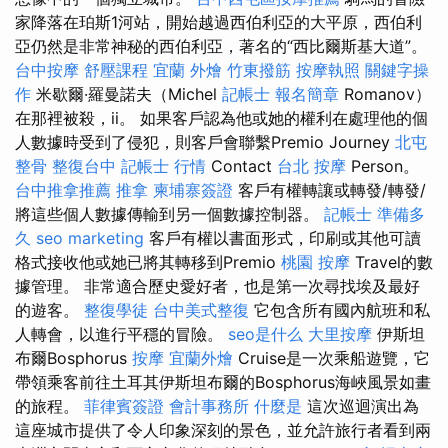
家降落在珀斯1河站，開始越過西伯利亞的大平原，西伯利
亞仍然是非常神秘的西伯利亞，著名的“西比爾斯基大道”。
台中按摩
舒壓課程
宜蘭 外燴
竹東撥筋
按摩執照
關鍵字操
作
米歇爾·羅曼諾夫（Michel
記帳士 報名簡章
Romanov）
在那裡被殺，ii。 如果客戶認為他或她的權利在處理他的個
人數據時受到了侵犯，則客戶會聯繫Premio Journey
北屯
整骨
整復台中
記帳士 行情
Contact
台北 按摩
Person。
台中推拿推薦
推拿
柬埔寨簽證
客戶有權轉讓或轉發/轉發/
將這些個人數據傳輸到另一個數據控制器。
記帳士 準備多
久
seo marketing
客戶有權以書面形式，印刷或其他可讀
格式接收他或她已將其轉移到Premio
桃園 按摩
Travel的數
據管理。 非常適合歷史愛好者，也是第一次尋找埃及最好
的遊客。
整復學徒
台中美式整復
它包含所有國內航班和私
人轉會，以進行平穩的冒險。
seo是什么
大里按摩
伊斯坦
布爾Bosphorus
按摩
宜蘭外燴
Cruise是一次乘船遊覽，它
帶領乘客前往土耳其伊斯坦布爾的Bosphorus海峽風景如畫
的旅程。
菲律賓簽證
會計事務所
什麼是
這次巡迴演出為
這座城市提供了令人印象深刻的景色，並允許旅行者看到兩