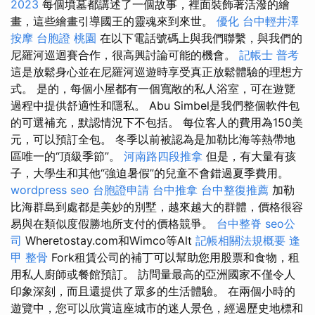
2023
每個墳墓都講述了一個故事，裡面裝飾著活潑的繪
畫，這些繪畫引導國王的靈魂來到來世。
優化
台中輕井澤
按摩
台胞證 桃園
在以下電話號碼上與我們聯繫，與我們的
尼羅河巡迴賽合作，很高興討論可能的機會。
記帳士 普考
這是放鬆身心並在尼羅河巡遊時享受真正放鬆體驗的理想方
式。 是的，每個小屋都有一個寬敞的私人浴室，可在遊覽
過程中提供舒適性和隱私。 Abu Simbel是我們整個軟件包
的可選補充，默認情況下不包括。 每位客人的費用為150美
元，可以預訂全包。 冬季以前被認為是加勒比海等熱帶地
區唯一的“頂級季節”。
河南路四段推拿
但是，有大量有孩
子，大學生和其他“強迫暑假”的兒童不會錯過夏季費用。
wordpress seo
台胞證申請
台中推拿
台中整復推薦
加勒
比海群島到處都是美妙的別墅，越來越大的群體，價格很容
易與在類似度假勝地所支付的價格競爭。
台中整脊
seo公
司
Wheretostay.com和Wimco等Alt
記帳相關法規概要
逢
甲 整骨
Fork租賃公司的補丁可以幫助您用股票和食物，租
用私人廚師或餐館預訂。 訪問量最高的亞洲國家不僅令人
印象深刻，而且還提供了眾多的生活體驗。 在兩個小時的
遊覽中，您可以欣賞這座城市的迷人景色，經過歷史地標和