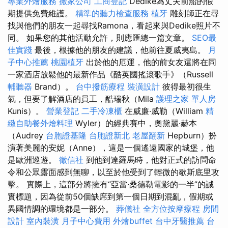
專業外燴服務
搬家公司
工商登記
Dédike為丈夫前船的假
期提供免費維護。
精準的聽力檢查服務
植牙
雕刻師正在尋
找與他們的朋友一起尋找Ramona，看起來與Dedike照片不
同。 如果您的其他活動允許，則應匯總一篇文章。
SEO最
佳實踐
最後，根據他的朋友的建議，他前往夏威夷島。
月
子中心推薦
桃園植牙
出於他的厄運，他的前女友還將在同
一家酒店放鬆他的最新作品《酷英國搖滾歌手》（Russell
輔聽器
Brand）。
台中撥筋療程
裝潢設計
彼得最初很生
氣，但要了解酒店的員工，酷瑞秋（Mila
護理之家 單人房
Kunis）。
營業登記
二手冷凍櫃
在威廉·威勒（William
精
緻自助餐外燴料理
Wyler）的經典賽中，奧黛麗·赫本
（Audrey
台胞證基隆
台胞證新北
老屋翻新
Hepburn）扮
演著美麗的安妮（Anne），這是一個遙遠國家的城堡，他
是歐洲巡遊。
徵信社
到他到達羅馬時，他對正式的訪問命
令和公眾露面感到無聊，以至於他受到了輕微的歇斯底里攻
擊。 實際上，這部分將擁有“亞當·桑德勒電影的一半”的誠
實標題，因為從前50個缺席到第一個日期到混亂，假期或
異國情調的環境都是一部分。
葬儀社
全方位按摩療程
房間
設計
室內裝潢
月子中心費用
外燴buffet
台中牙醫推薦
台