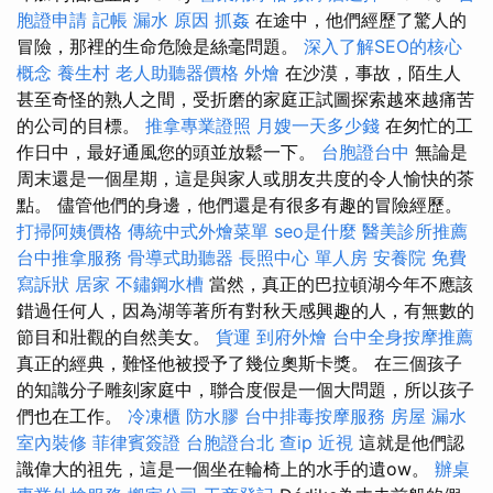
胞證申請
記帳
漏水 原因
抓姦
在途中，他們經歷了驚人的
冒險，那裡的生命危險是絲毫問題。
深入了解SEO的核心
概念
養生村
老人助聽器價格
外燴
在沙漠，事故，陌生人
甚至奇怪的熟人之間，受折磨的家庭正試圖探索越來越痛苦
的公司的目標。
推拿專業證照
月嫂一天多少錢
在匆忙的工
作日中，最好通風您的頭並放鬆一下。
台胞證台中
無論是
周末還是一個星期，這是與家人或朋友共度的令人愉快的茶
點。 儘管他們的身邊，他們還是有很多有趣的冒險經歷。
打掃阿姨價格
傳統中式外燴菜單
seo是什麼
醫美診所推薦
台中推拿服務
骨導式助聽器
長照中心 單人房
安養院
免費
寫訴狀
居家
不鏽鋼水槽
當然，真正的巴拉頓湖今年不應該
錯過任何人，因為湖等著所有對秋天感興趣的人，有無數的
節目和壯觀的自然美女。
貨運
到府外燴
台中全身按摩推薦
真正的經典，難怪他被授予了幾位奧斯卡獎。 在三個孩子
的知識分子雕刻家庭中，聯合度假是一個大問題，所以孩子
們也在工作。
冷凍櫃
防水膠
台中排毒按摩服務
房屋 漏水
室內裝修
菲律賓簽證
台胞證台北
查ip
近視
這就是他們認
識偉大的祖先，這是一個坐在輪椅上的水手的遺ow。
辦桌