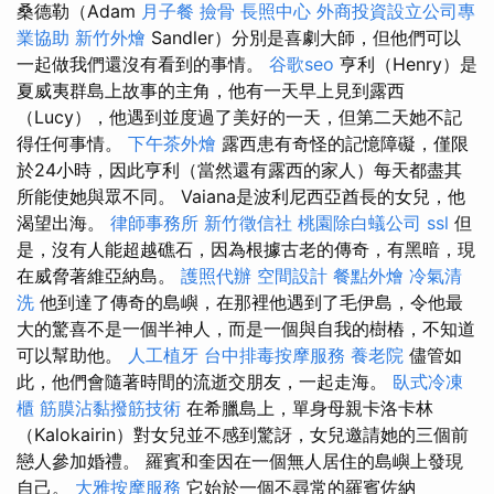
桑德勒（Adam
月子餐
撿骨
長照中心
外商投資設立公司專
業協助
新竹外燴
Sandler）分別是喜劇大師，但他們可以
一起做我們還沒有看到的事情。
谷歌seo
亨利（Henry）是
夏威夷群島上故事的主角，他有一天早上見到露西
（Lucy），他遇到並度過了美好的一天，但第二天她不記
得任何事情。
下午茶外燴
露西患有奇怪的記憶障礙，僅限
於24小時，因此亨利（當然還有露西的家人）每天都盡其
所能使她與眾不同。 Vaiana是波利尼西亞酋長的女兒，他
渴望出海。
律師事務所
新竹徵信社
桃園除白蟻公司
ssl
但
是，沒有人能超越礁石，因為根據古老的傳奇，有黑暗，現
在威脅著維亞納島。
護照代辦
空間設計
餐點外燴
冷氣清
洗
他到達了傳奇的島嶼，在那裡他遇到了毛伊島，令他最
大的驚喜不是一個半神人，而是一個與自我的樹樁，不知道
可以幫助他。
人工植牙
台中排毒按摩服務
養老院
儘管如
此，他們會隨著時間的流逝交朋友，一起走海。
臥式冷凍
櫃
筋膜沾黏撥筋技術
在希臘島上，單身母親卡洛卡林
（Kalokairin）對女兒並不感到驚訝，女兒邀請她的三個前
戀人參加婚禮。 羅賓和奎因在一個無人居住的島嶼上發現
自己。
大雅按摩服務
它始於一個不尋常的羅賓佐納