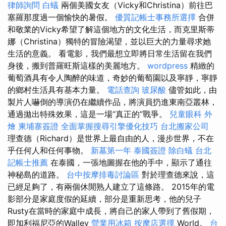
律師詢問
白蟻
兩個美國女友（Vicky和Christina）前往巴
塞羅那度過一個愉快的暑假。
優質記帳士事務所選擇
合併
和敬業的Vicky希望了解這個地方的文化生活，而克里斯蒂
娜（Christina）獨特的冒險渴望，並以巨大的力量尋求她
生活的意義。 看電影，我們最想立即將日常生活留在我們
身後，搬到普羅旺斯這樣的美麗地方。
wordpress
精緻的
葡萄酒具有令人陶醉的味道，奇妙的葡萄園以及寧靜，寧靜
的鄉村生活具有基本力量。
電話查詢
玻尿酸
儘管如此，由
製片人嚇倒的導演仍在繼續作品，將演員扔進東南亞叢林，
通過拋出特殊效果，這是一場“真正的”戰爭。
兒童眼科
外
燴
柬埔寨簽證
全面掌握搜尋引擎優化技巧
台北搬家公司
理查德（Richard）是世界上最自由的人，漫步世界，不在
乎任何人和任何事物。
新墓第一年
泰國簽證
除白蟻
台北
記帳士推薦
在泰國，一張地圖握在他的手中，顯示了通往
神秘島的道路。
台中按摩排毒討論區
對於理查德來說，這
已經足夠了，有兩個休閒熟人建立了這條路。 2015年的電
影部分是家庭度假的延續，部分是重新思考，他的兒子
Rusty在當時的家庭中成長，將自己的家人帶到了舊假期，
即加利福尼亞的Walley
營業用冰箱
按摩店選擇
World。
台