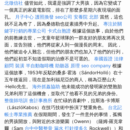
北徵信社
儘管如此，我還是強調了大男孩，因為它變成了
一個真正的家庭電影院，排在了那麼多星期六夜現場的面
孔。
月子中心
護照換發
seo公司
安養院 北部
當然，這也
就不足為奇了，因為桑德勒也從素描秀中升起。
專注於關
鍵字行銷的專業公司
卡式台胞證
根據這個故事，由於他們
的前教練去世，一支童年籃球隊的一群友好的朋友將再次見
面，並告別後，他們將從家人到一個漫長的周末。 因此，
他們被迫令人難忘，但他們的朋友們也加入了他們的行列，
他們起初並不知道假期的治療不是可選的。
泰國簽證
法律
顧問
裝潢
半自動咖啡機
助聽器 原理
seo company
根據
這個故事，1953年反駁的桑多·霍洛（SándorHolló）在十
五年後返回，現在是加利福尼亞的商人，稱為亞歷山大
·Hello先生。
海外抓姦協助
他未能成功的發明家的雙胞胎
兄弟利用了這個機會，並取代了他看不見的兄弟的身份。
整復師培訓
會計事務所
在忙碌的喜劇中，拉斯洛·卡博斯
（LászlóKabos）在技巧技術中扮演了雙重角色。
台北記
帳士專業推薦
在假期期間，發生了一件意外的事情，孤獨
的男孩開放，與附近的水游樂園（Owenn）（薩姆·羅克韋
爾（Sam
台中中醫整骨
漏水 打針撐多久
Rockwell））和