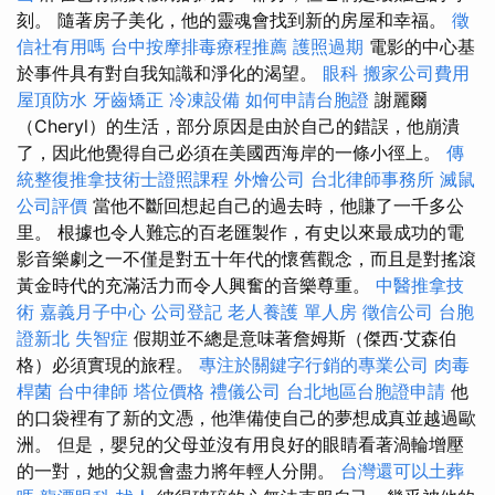
刻。 隨著房子美化，他的靈魂會找到新的房屋和幸福。
徵
信社有用嗎
台中按摩排毒療程推薦
護照過期
電影的中心基
於事件具有對自我知識和淨化的渴望。
眼科
搬家公司費用
屋頂防水
牙齒矯正
冷凍設備
如何申請台胞證
謝麗爾
（Cheryl）的生活，部分原因是由於自己的錯誤，他崩潰
了，因此他覺得自己必須在美國西海岸的一條小徑上。
傳
統整復推拿技術士證照課程
外燴公司
台北律師事務所
滅鼠
公司評價
當他不斷回想起自己的過去時，他賺了一千多公
里。 根據也令人難忘的百老匯製作，有史以來最成功的電
影音樂劇之一不僅是對五十年代的懷舊觀念，而且是對搖滾
黃金時代的充滿活力而令人興奮的音樂尊重。
中醫推拿技
術
嘉義月子中心
公司登記
老人養護 單人房
徵信公司
台胞
證新北
失智症
假期並不總是意味著詹姆斯（傑西·艾森伯
格）必須實現的旅程。
專注於關鍵字行銷的專業公司
肉毒
桿菌
台中律師
塔位價格
禮儀公司
台北地區台胞證申請
他
的口袋裡有了新的文憑，他準備使自己的夢想成真並越過歐
洲。 但是，嬰兒的父母並沒有用良好的眼睛看著渦輪增壓
的一對，她的父親會盡力將年輕人分開。
台灣還可以土葬