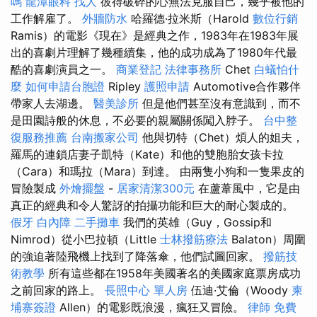
嗎
龍潭眼科
找人
彼得破碎的心無法克服自己，幾乎被他的
工作解雇了。
外牆防水
哈羅德·拉米斯（Harold
數位行銷
Ramis）的電影《現在》是經典之作，1983年在1983年展
出的喜劇片理解了幾種續集，他的成功成為了1980年代最
酷的喜劇演員之一。
商業登記
法律事務所
Chet
白蟻怕什
麼
如何申請台胞證
Ripley
護照申請
Automotive合作夥伴
帶家人去湖邊。
醫美診所
但是他們甚至沒有意識到，而不
是田園詩般的休息，不必要的親屬關係闖入脖子。
台中整
復服務推薦
台南搬家公司
他與切特（Chet）煩人的姐夫，
羅馬的連鎖店妻子凱特（Kate）和他的雙胞胎女孩卡拉
（Cara）和瑪拉（Mara）到達。 由兩隻小狗和一隻果皮的
冒險製成
外燴擺盤
-
居家清潔300元
在蘆葦風中，它是由
真正的經典和令人驚訝的拍攝功能和巨大的耐心製成的。
假牙
白內障
二手攤車
我們的英雄（Guy，Gossip和
Nimrod）從小巴拉頓（Little
士林撥筋療法
Balaton）周圍
的強迫著陸飛機上找到了降落傘，他們試圖回家。
撥筋技
術教學
所有這些都在1958年美國著名的美國家庭票房成功
之前回家的路上。
長照中心 單人房
伍迪·艾倫（Woody
柬
埔寨簽證
Allen）的電影既浪漫，瘋狂又冒險。
律師
免費