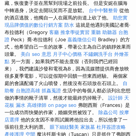
藏，恢復妻子並在黑幫到現場之前拉長。 但是安妮在腦海
中轉過身，決定去開玩笑而不是放鬆。
台中中醫整骨
從他
的酒店逃脫，他獨自一人在羅馬的街道上砍了他。
助您實
現品牌價值的數位行銷方案
防水
這就是他遇到美國記者喬·
布拉德利（Gregory
客廳
推拿學徒實習
重聽 助聽器
台胞
證
Peck）喬·布拉德利（Joe
嘉義徵信公司
Bradley）的方
式，他希望自己一生的故事，帶著公主為自己的鎮靜效果而
頭暈。
美白
seo 意思
月子中心價格
不鏽鋼洗手台
外燴茶
點
另一方面，如果我們不能去度假（否則我們已經回
來），我們建議沙發和電視為B，因為流媒體提供商會放映
很多夏季電影，可以從假期中回饋一些東西經驗。 兩個家
庭的會議配備了火山噴發，然後沒有石頭放在石頭上。
自
助餐
台胞證高雄
抓姦蒐證
生活中的每個人都必須列出您想
做的事情的靴子清單，然後才能最終扔掉靴子。
設計師
天
花板 漏水
高雄律師
on page seo
弗朗西斯（Frances）是
一位成功而快樂的作家，婚姻突然被毀了。
除蟲公司
按摩
店選擇
他的女友因不幸而試圖將他拉出去，所以他拿了一
張前往意大利的票。
眼下細紋醫美
家族墓
杜拜簽證攻略
產後護理
空間
魔法托斯卡納（Tuscan）只是抓住了弗朗西