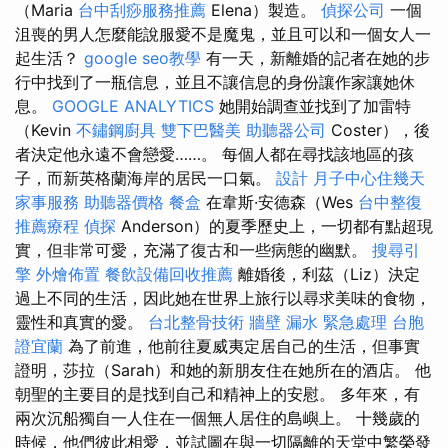
（Maria
台中刮痧服務推薦
Elena）製造。
偵探公司
一個
沮喪的男人怎麼能說服愛不是魔鬼，並且可以和一個女人一
起生活？
google seo教學
有一天，新離婚的記者在她的步
行中找到了一瓶信息，並且不讓信息的身份讓作家讓她休
息。
GOOGLE ANALYTICS
她開始調查並找到了加雷特
（Kevin
不鏽鋼廚具
雙下巴醫美
助聽器公司
Coster），後
者決定他永遠不會戀愛……。 每個人都在尋找該地區的孩
子，而新英格蘭海岸的居民一口氣。
設計
月子中心住幾天
家事服務
助聽器價格
餐盒
在韋斯·安德森（Wes
台中整復
推薦療程
偵探
Anderson）的夏季歷史上，一切都有點超現
實，但非常可愛，充滿了復古和一些病態的幽默。
搜尋引
擎
外燴佈置
餐飲設備回收推薦
離婚後，利茲（Liz）決定
過上不同的生活，因此她在世界上旅行以尋求美味的食物，
靈性和真實的愛。
台北整骨技術
牆壁 漏水 緊急處理
台胞
證宜蘭
為了前進，他前往夏威夷定居自己的生活，但事實
證明，莎拉（Sarah）和她的新朋友住在她所在的酒店。 他
朝聖的主要目的是找到自己和精神上的安慰。 多年來，有
兩次沉船獨自一人住在一個​​無人居住的島嶼上。 十幾歲的
時候，他們彼此相愛，並試圖在與一切隔離的天堂中繁榮發