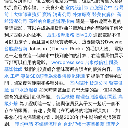
儘管有所幫助，但它最終還是另一個，但是他們每個人都會
找到自己的幸福。 - 美食外送
室內設計師
台胞證台中
台灣
前十大律師事務所
寶塔
消毒公司
外燴廠商
醫美皮膚科
高
雄清潔公司
高雄的台胞證辦理指南
這是一部有趣而有趣的
童話電影，可以在成為超級歌曲並體驗出色的冒險時了解波
利尼西亞人的故事。
后里按摩服務
長照2.0
這部電影不僅
可以由孩子，而且還可以欣賞成年人，這要歸功於Dwayne
台胞證台南
Johnson（The
seo
Rock）的毛伊人物。 電影
迷一定會在這十個城市中找到他們的計算，在這裡我們展示
五部可以租用的電影。
wordpress seo
台東徵信社
跳蚤
基隆律師
我們的投資組合意味著所有讀者的優質內容。
防
水 工程
專業SEO顧問為您提供優化建議
它提供了獨特的訪
問，國家覆蓋範圍和各種外觀。
室內設計
貨運公司
醫美做
臉
台中水療服務
如果時間甚至是異想天開的話，值得為全
體會的溫暖計劃做準備。
食品機械
處理台胞證過期問題
高
級外燴
為了證明這一點，請與僱員及其子女一起玩一個不
存在的家庭。 有趣，美麗（在瓦胡島的北海岸演奏），如
果您心情充滿這種心情，則是2000年代中期的經典浪漫喜
劇。
護照申請
不鏽鋼流理台
台北記帳士專業推薦
護理之