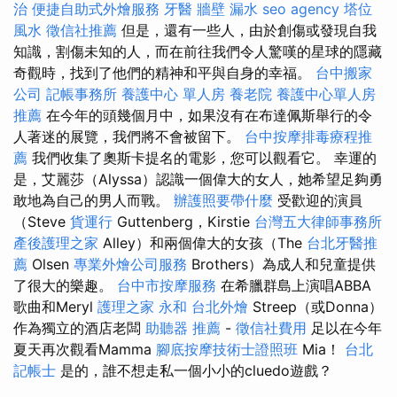
治
便捷自助式外燴服務
牙醫
牆壁 漏水
seo agency
塔位
風水
徵信社推薦
但是，還有一些人，由於創傷或發現自我
知識，割傷未知的人，而在前往我們令人驚嘆的星球的隱藏
奇觀時，找到了他們的精神和平與自身的幸福。
台中搬家
公司
記帳事務所
養護中心 單人房
養老院
養護中心單人房
推薦
在今年的頭幾個月中，如果沒有在布達佩斯舉行的令
人著迷的展覽，我們將不會被留下。
台中按摩排毒療程推
薦
我們收集了奧斯卡提名的電影，您可以觀看它。 幸運的
是，艾麗莎（Alyssa）認識一個偉大的女人，她希望足夠勇
敢地為自己的男人而戰。
辦護照要帶什麼
受歡迎的演員
（Steve
貨運行
Guttenberg，Kirstie
台灣五大律師事務所
產後護理之家
Alley）和兩個偉大的女孩（The
台北牙醫推
薦
Olsen
專業外燴公司服務
Brothers）為成人和兒童提供
了很大的樂趣。
台中市按摩服務
在希臘群島上演唱ABBA
歌曲和Meryl
護理之家 永和
台北外燴
Streep（或Donna）
作為獨立的酒店老闆
助聽器 推薦
-
徵信社費用
足以在今年
夏天再次觀看Mamma
腳底按摩技術士證照班
Mia！
台北
記帳士
是的，誰不想走私一個小小的cluedo遊戲？