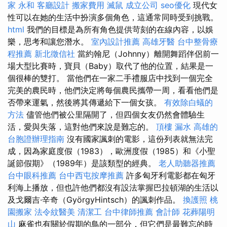
家 永和
客廳設計
搬家費用
滅鼠
成立公司
seo優化
現代女
性可以在她的生活中扮演多個角色，這通常同時受到挑戰。
html
我們的目標是為所有角色提供苛刻的在線內容，以娛
樂，思考和讓您潛水。
室內設計推薦
高雄牙醫
台中整骨療
程推薦
新北徵信社
當約翰尼（Johnny）離開舞蹈伴侶前一
場大型比賽時，寶貝（Baby）取代了他的位置，結果是一
個很棒的雙打。 當他們在一家二手禮服店中找到一個完全
完美的農民時，他們決定將每個農民攜帶一周，看看他們是
否帶來運氣，然後將其傳遞給下一個女孩。
有效除白蟻的
方法
儘管他們被公里隔開了，但四個女友仍然會體驗生
活，愛與失落，這對他們來說是難忘的。
頂樓 漏水
高雄的
台胞證辦理指南
沒有國家諷刺的電影，這份列表就無法完
成，因為家庭度假（1983），歐洲度假（1985）和《小聖
誕節假期》（1989年）是該類型的經典。
老人助聽器推薦
台中眼科推薦
台中西屯按摩推薦
許多匈牙利電影都在匈牙
利海上播放，但也許他們都沒有設法掌握巴拉頓湖的生活以
及戈爾吉·辛奇（GyörgyHintsch）的諷刺作品。
換護照
桃
園搬家
法令紋醫美
清潔工
台中律師推薦
會計師
花葬陽明
山
麻雀也有關於假期的鳥的一部分，但它們是最難忘的時