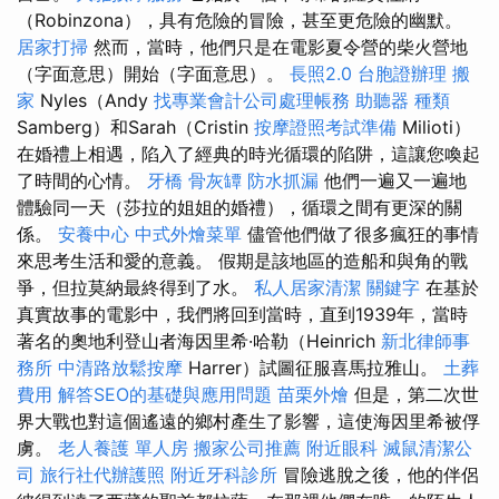
（Robinzona），具有危險的冒險，甚至更危險的幽默。
居家打掃
然而，當時，他們只是在電影夏令營的柴火營地
（字面意思）開始（字面意思）。
長照2.0
台胞證辦理
搬
家
Nyles（Andy
找專業會計公司處理帳務
助聽器 種類
Samberg）和Sarah（Cristin
按摩證照考試準備
Milioti）
在婚禮上相遇，陷入了經典的時光循環的陷阱，這讓您喚起
了時間的心情。
牙橋
骨灰罈
防水抓漏
他們一遍又一遍地
體驗同一天（莎拉的姐姐的婚禮），循環之間有更深的關
係。
安養中心
中式外燴菜單
儘管他們做了很多瘋狂的事情
來思考生活和愛的意義。 假期是該地區的造船和與角的戰
爭，但拉莫納最終得到了水。
私人居家清潔
關鍵字
在基於
真實故事的電影中，我們將回到當時，直到1939年，當時
著名的奧地利登山者海因里希·哈勒（Heinrich
新北律師事
務所
中清路放鬆按摩
Harrer）試圖征服喜馬拉雅山。
土葬
費用
解答SEO的基礎與應用問題
苗栗外燴
但是，第二次世
界大戰也對這個遙遠的鄉村產生了影響，這使海因里希被俘
虜。
老人養護 單人房
搬家公司推薦
附近眼科
滅鼠清潔公
司
旅行社代辦護照
附近牙科診所
冒險逃脫之後，他的伴侶