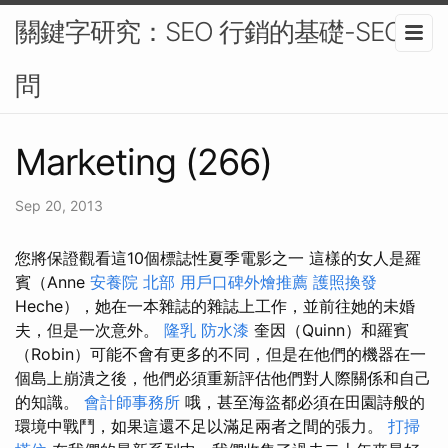
關鍵字研究：SEO 行銷的基礎-SEO顧
問
Marketing (266)
Sep 20, 2013
您將保證觀看這10個標誌性夏季電影之一 這樣的女人是羅
賓（Anne
安養院 北部
用戶口碑外燴推薦
護照換發
Heche），她在一本雜誌的雜誌上工作，並前往她的未婚
夫，但是一次意外。
隆乳
防水漆
奎因（Quinn）和羅賓
（Robin）可能不會有更多的不同，但是在他們的機器在一
個島上崩潰之後，他們必須重新評估他們對人際關係和自己
的知識。
會計師事務所
哦，甚至海盜都必須在田園詩般的
環境中戰鬥，如果這還不足以滿足兩者之間的張力。
打掃