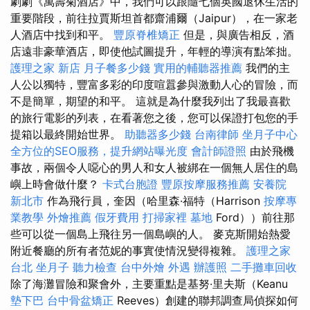
劇劇《萬壽菊酒店》中，我們可以跟隨七個英國退休生活的
重要階段，前往拉賈斯坦首都齋浦爾（Jaipur），在一家老
人酒店中找到和平。
豐原脊椎矯正
但是，與廣告相反，酒
店遠非豪華酒店，即使他試圖提升，年輕的導演有點笨拙。
護理之家 新店
月子餐多少錢
實用的輔聽器推薦
我們的主
人公以獨特，豐富多彩的印度喧囂參與激動人心的冒險，而
不是簡單，期望的和平。 這就是為什麼我列出了我最喜歡
的旅行電影的列表，在看著您之後，您可以保證打包您的手
提箱以最終開始世界。
助聽器多少錢
台南律師
坐月子中心
全方位的SEO服務，提升網站曝光度
會計師證照
由於飛機
事故，兩個令人噁心的男人和女人被綁在一個無人居住的島
嶼上時會做什麼？
卡式台胞證
豐原按摩服務推薦
安養院
新北市
作為飛行員，奎因（哈里森·福特（Harrison
按摩專
業教學
外燴推薦
假牙費用
打掃家裡
墓地
Ford））前往那
些可以從一個島上飛往另一個島嶼的人。 麥克斯開始熱愛
附近餐廳的所有者范妮的事實使情況變得複雜。
護理之家
台北
坐月子
聽力檢查
台中外燴
外遇
辦護照
二手攤車回收
除了海灘冒險和聚會外，主要重點是基努·里夫斯（Keanu
墊下巴
台中骨盆矯正
Reeves）創建的聯邦調查局偵探如何