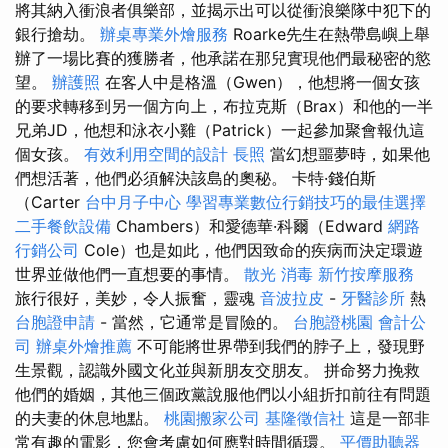
將其納入衝浪者俱樂部，並揭示出可以從衝浪樂隊中犯下的
銀行搶劫。
辦桌專業外燴服務
Roarke先生在熱帶島嶼上舉
辦了一場比賽的獲勝者，他承諾在那兒實現他們最秘密的慾
望。
辦護照
在客人中是格溫（Gwen），他想將一個女孩
的要求轉移到另一個方向上，布拉克斯（Brax）和他的一半
兄弟JD，他想和泳衣小雞（Patrick）一起參加聚會報仇這
個女孩。
有效利用空間的設計
長照
當幻想噩夢時，如果他
們想活著，他們必須解決該島的奧秘。 卡特·錢伯斯
（Carter
台中月子中心
學習專業數位行銷技巧的最佳選擇
二手餐飲設備
Chambers）和愛德華·科爾（Edward
網路
行銷公司
Cole）也是如此，他們因致命的疾病而決定環遊
世界並做他們一直想要的事情。
散光
消毒
新竹按摩服務
旅行很好，美妙，令人振奮，靈魂
音波拉皮
-
牙醫診所
熱
台胞證申請
- 當然，它通常是冒險的。
台胞證桃園
會計公
司
辦桌外燴推薦
不可能將世界帶到我們的脖子上，發現野
生景觀，認識外國文化並與新朋友交朋友。 拼命努力挽救
他們的婚姻，其他三個政黨說服他們以小組折扣前往有問題
的夫妻的休息地點。
桃園搬家公司
基隆徵信社
這是一部非
常有趣的電影，您會考慮如何應對時間循環。
平價助聽器