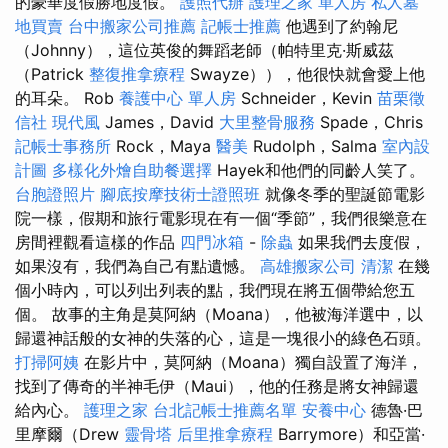
的豪華度假勝地度假。
護照代辦
護理之家 單人房
私人墓
地買賣
台中搬家公司推薦
記帳士推薦
他遇到了約翰尼
（Johnny），這位英俊的舞蹈老師（帕特里克·斯威茲
（Patrick
整復推拿療程
Swayze）），他很快就會愛上他
的耳朵。 Rob
養護中心 單人房
Schneider，Kevin
苗栗徵
信社
現代風
James，David
大里整骨服務
Spade，Chris
記帳士事務所
Rock，Maya
醫美
Rudolph，Salma
室內設
計圖
多樣化外燴自助餐選擇
Hayek和他們的同齡人笑了。
台胞證照片
腳底按摩技術士證照班
就像冬季的聖誕節電影
院一樣，假期和旅行電影現在有一個“季節”，我們很樂意在
房間裡觀看這樣的作品
四門冰箱
-
除蟲
如果我們去度假，
如果沒有，我們為自己有點遺憾。
高雄搬家公司
清潔
在幾
個小時內，可以列出列表的點，我們現在將五個帶給您五
個。 故事的主角是莫阿納（Moana），他被海洋選中，以
歸還神話般的女神的失落的心，這是一塊很小的綠色石頭。
打掃阿姨
在影片中，莫阿納（Moana）獨自設置了海洋，
找到了傳奇的半神毛伊（Maui），他的任務是將女神歸還
給內心。
護理之家
台北記帳士推薦名單
安養中心
德魯·巴
里摩爾（Drew
靈骨塔
后里推拿療程
Barrymore）和亞當·