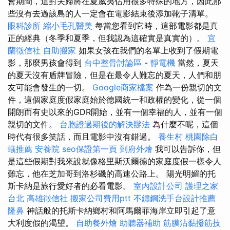
會期間，這對夫婦將在夏威夷佔用很多特殊的地方，因此那
些沒有去過該島的人一定會在電影結束後添加靴子清單。
眼科診所
縮小毛孔醫美
每當您看到它時，這部電影都是真
正的經典（冬季和夏季，但我認為這確實是真實的）。
宜
蘭徵信社
自助搬家
如果女孩在我們的名單上收到了假期電
影，那麼男孩會得到
台中整骨討論區
-
靜電機
當然，夏天
的夏天沒有盾牌冒險，但是在最令人難忘的夏天，人們和朋
友可能會發生的一切。
Google商家檔案
作為一份親切的文
件，這個家庭度假家庭始於德國統一和政權的變化，從一個
開朗而有史以來的GDR開始，並有一個幸福的人，並有一個
親切的文件。
台胞證過期後的解決辦法
為什麼不呢，這個
時代有很多笑話，而且電影中沒有錯過。
養生村
桃園除白
蟻推薦
安養院
seo保證第一頁
到府外燴
我可以告訴你，但
是這些假期對我來說就像格里斯沃爾德的家庭度假一樣令人
難忘，他在芝加哥到洛杉磯的高速公路上。 陽光明媚的托
斯卡納是旅行愛好者的必看電影。
室內設計公司
護理之家
台北
高雄徵信社
搬家公司費用ptt
不鏽鋼洗手台設計推薦
隆鼻
神話般的托斯卡納鄉村和阿馬爾菲海岸立即引起了意
大利度假的渴望。
自助餐外燴
助聽器補助
筋膜沾黏撥筋技