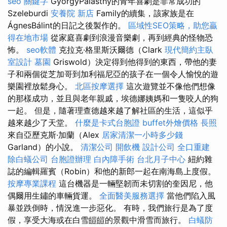
seo 關鍵字
GyörgyPalásthy的青年喜劇是非常成功的
Szeleburdi
安養院 新店
Family的續集，該家族是在
ÁgnesBálint的日記之後製作的。
區域性SEO策略，助您贏
得在地市場
從家庭喜劇到浪漫音樂劇，再到經典的怪物恐
怖。
seo軟體
克拉克·格里斯沃爾德（Clark
現代簡約主臥
室設計
墓園
Griswold）決定得到他得到的東西，帶他的妻
子和兩個從芝加哥到加利福尼亞的孩子在一個令人愉悅的遊
樂園裡放鬆身心。
北區按摩選擇
這次遊覽並不像他們想像
的那樣成功，並且與老年親戚，埃德娜姨媽和一隻咬人的狗
一起。 但是，隨著理查德越來越了解社區的生活，這似乎
越來越少了天堂。
什麼是卡式台胞證
buffet外燴價格
長照
來自亞歷克斯·加蘭（Alex
居家清潔一小時多少錢
Garland）的小說。
清潔公司
開飲機
設計公司
全口重建
除白蟻公司
台胞證辦理
白內障手術
台北月子中心
紐約雜
誌的編輯羅賓（Robin）和他的新郎一起在南海島上度假。
按摩專業課程
這台機器是一輛堅韌而未切割的奎因尼，他
偶爾用生鏽的車輛貨運。
全面醫美服務選擇
當他們陷入風
暴並跌倒時，情況進一步惡化。 有時，我們旅行是為了度
假，享受大海或在白雪皚皚的景觀中滑雪而旅行。
白蟻防