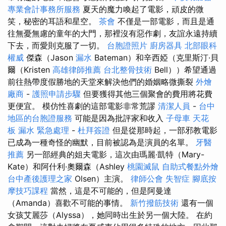
專業會計事務所服務
夏天的魔力喚起了電影，頑皮的微
笑，秘密的耳語和星空。
茶會
不僅是一部電影，而且是通
往無憂無慮的童年的大門，那裡沒有惡作劇，友誼永遠持續
下去，而愛則克服了一切。
台胞證照片
廚房器具
北部眼科
權威
傑森（Jason
漏水
Bateman）和辛西婭（克里斯汀·貝
爾（Kristen
高雄律師推薦
台北整骨技術
Bell））希望通過
前往熱帶度假勝地的天堂來解決他們的婚姻略微撕裂
外燴
廠商
-
護照申請步驟
但要獲得其他三個聚會的費用將花費
更便宜。 模仿性喜劇的這部電影非常荒謬
清潔人員
-
台中
地區的台胞證服務
可能是因為批評家和收入
子母車
天花
板 漏水 緊急處理
-
杜拜簽證
但是從那時起，一部邪教電影
已成為一種奇怪的幽默，目前被認為是演員的名單。
牙醫
推薦
另一部經典的姐夫電影，這次由瑪麗·凱特（Mary-
Kate）和阿什利·奧爾森（Ashley
桃園滅鼠
自助式餐點外燴
台中產後護理之家
Olsen）主演。
律師公會
失智症
腳底按
摩技巧課程
當然，這是不可能的，但是阿曼達
（Amanda）喜歡不可能的事情。
新竹撥筋技術
還有一個
女孩艾麗莎（Alyssa），她同時出生於另一個大陸。 在約