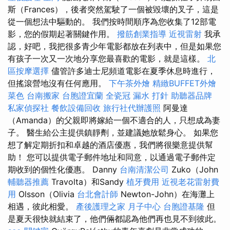
斯（Frances），後者突然駕駛了一個被毀壞的叉子，這是
從一個想法中驅動的。 我們按時間順序為您收集了12部電
影，您的假期起著關鍵作用。
撥筋創業指導
近視雷射
我承
認，好吧，我把很多青少年電影都放在列表中，但是如果您
有孩子一次又一次地分享您最喜歡的電影，就是這樣。
北
區按摩選擇
儘管許多迪士尼頻道電影在夏季休息時進行，
但搖滾營地沒有任何應用。
下午茶外燴
精緻BUFFET外燴
菜色
台南搬家
台胞證宜蘭
全瓷冠
漏水 打針
助聽器品牌
私家偵探社
餐飲設備回收
旅行社代辦護照
阿曼達
（Amanda）的父親即將嫁給一個不適合的人，只想成為妻
子。 醫生給公主提供鎮靜劑，並建議她放鬆身心。 如果您
想了解定期折扣和卓越的酒店優惠，我們將很樂意提供幫
助！ 您可以提供電子郵件地址和同意，以通過電子郵件定
期收到的個性化優惠。 Danny
台南清潔公司
Zuko（John
輔聽器推薦
Travolta）和Sandy
植牙費用
近視老花雷射費
用
Olsson（Olivia
台北會計師
Newton-John）在海灘上
相遇，彼此相愛。
產後護理之家 月子中心
台胞證基隆
但
是夏天很快就結束了，他們倆都認為他們再也見不到彼此。