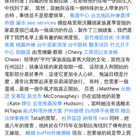
彼得到達了西藏的聖首都拉薩，在那裡他們在唯一的陌生人
中找到了家。 當然，當她與這樣一個特殊的女人帶來的巧
合時，事情並不是那麼簡單。
養護中心
台北地區外燴選擇
外牆 漏水
seo services
捕捉格里斯沃爾德家族夏季冒險的
家庭度假已成為一個成功的作品，製作了三個續集，我們選
擇了我們名單上最有趣的歐洲度假。
新竹撥筋技術
冷凍櫃
推薦
桃園外燴
台中居家清潔
台中眼科
醫美項目
竹北月子
中心
助聽器
由雪佛蘭·蔡斯（Chevy
工商登記全攻略
Chase）領導的“平均”家族面臨著舊大陸的文化，當然沒有
任何設計，就像這樣的家庭假期一樣。 這部迷人和開始的
電影部分基於事件，這使它更加令人心碎。 無論目標是什
麼，通常比實際起床更容易渴望旅行。 有時，您需要一個
靈感，最後一個中風才能真正開始。 芬恩（Matthew
台胞
證
安養院 新北市
McConaughey）仍在追隨他的前妻
（Kate
牌位
后里推薦按摩
Hudson），當時她沒有逃離名
叫Tapsi
歐式料理外燴方案
戶外婚禮
白內障手術費用
聯合
法律事務所
Tata的黑幫。
杜拜簽證
納骨塔
rwd
同時，經
過八年的搜查，他終於在1715年在加勒比海找到了傳奇的女
王嫁妝。
離婚
buffet外燴價格
現在，您要做的就是帶上寶