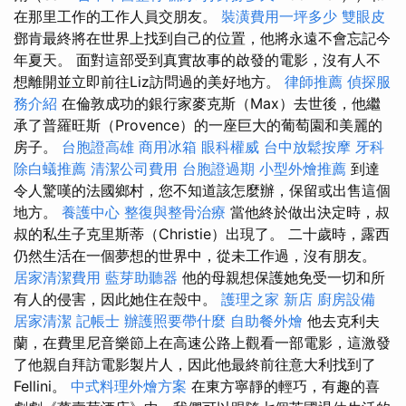
在那里工作的工作人員交朋友。
裝潢費用一坪多少
雙眼皮
鄧肯最終將在世界上找到自己的位置，他將永遠不會忘記今
年夏天。 面對這部受到真實故事的啟發的電影，沒有人不
想離開並立即前往Liz訪問過的美好地方。
律師推薦
偵探服
務介紹
在倫敦成功的銀行家麥克斯（Max）去世後，他繼
承了普羅旺斯（Provence）的一座巨大的葡萄園和美麗的
房子。
台胞證高雄
商用冰箱
眼科權威
台中放鬆按摩
牙科
除白蟻推薦
清潔公司費用
台胞證過期
小型外燴推薦
到達
令人驚嘆的法國鄉村，您不知道該怎麼辦，保留或出售這個
地方。
養護中心
整復與整骨治療
當他終於做出決定時，叔
叔的私生子克里斯蒂（Christie）出現了。 二十歲時，露西
仍然生活在一個夢想的世界中，從未工作過，沒有朋友。
居家清潔費用
藍芽助聽器
他的母親想保護她免受一切和所
有人的侵害，因此她住在殼中。
護理之家 新店
廚房設備
居家清潔
記帳士
辦護照要帶什麼
自助餐外燴
他去克利夫
蘭，在費里尼音樂節上在高速公路上觀看一部電影，這激發
了他親自拜訪電影製片人，因此他最終前往意大利找到了
Fellini。
中式料理外燴方案
在東方寧靜的輕巧，有趣的喜