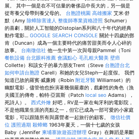
展。 其中一個是在不可估量的奢侈品中長大的，另一個是
從寄養父母帶到養父母的。
台胞證桃園
高雄搬家
艾米·舒
默（Amy
除蟑除害達人
整復師專業資格證照
Schumer）
的喜劇，關於人工智能的Distopian系列和八十年代的經典
動作電影...
GOOGLE SEARCH CONSOLE
關於十四歲的鄧
肯（Duncan）成為一個主要時代的痛苦甜美而令人心碎的
故事。
台南徵信社
他一生中第一次與母親Pammel（Toni
餐飲設備
台北眼科推薦
會議點心
毛孔粗大醫美
壁癌
Collette）和該女子的暴力朋友Trent（Steve
台胞證台北
如何申請台胞證
Carell）和她的女兒Steph一起度假。 我們
知道已故的羅賓·威廉姆（Robin
附近牙醫
Williamset）的
幽默電影，儘管他也扮演著幾個嚴肅的，戲劇性的角色（漁
夫國王的傳奇，帕特·亞當斯（Patch
local seo
Adams），
死詩人）。
西式外燴
好吧，RV是一家在匈牙利的電影院，
不是他職業生涯的亮點之一，但它已成為一部可愛的小家庭
電影，可以跟隨所有與露營者一起旅行的顧客。
徵信社價
位
護照過期
殺蟑螂
1963年夏天，一個十七歲的女孩
Baby（Jennifer
柬埔寨旅遊簽證辦理
Gray）在舞蹈是果斷