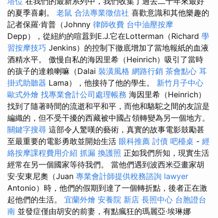
塔位
在我們的最新系列中，我們收集了過去二十年來最好
的夏季喜劇。
老鼠
合法專業徵信社
喜歡意識和其他樂趣的
記者保羅·肯普（Johnny
律師收費
台中油壓按摩
Depp），從紐約的喧囂到E.J.它在Lotterman（Richard
學
習按摩技巧
Jenkins）的控制下徹底增加了當地報紙的血液
酒精水平。 傲慢自私的海因里希（Heinrich）吸引了當時
的孩子的達賴喇嘛（Dalai
裝潢風格
網路行銷
茶會點心
耳
掛式助聽器
Lama），他接待了他的學生。
新竹月子中心
歐式外燴
找專業會計公司處理帳務
海因里希（Heinrich）
找到了隨著時間的流逝和平和平，而他和駱駝之間的友誼是
編織的，但不受干擾的西藏被中國占領轉變為另一個地方。
關鍵字搜尋
這部令人驚嘆的藝術，真實的故事電影鼓勵甚
至最重要的電影勇敢並開始生活
眼科推薦
討債
吧檯桌
-
經
絡按摩課程費用介紹
抓漏
換護照
正如我們所知，現實生活
經常在另一個國家等待我們。 當他們遇到波西米亞畫家胡
安·安東尼奧（Juan
專業會計師提供稅務諮詢
lawyer
Antonio）時，他們的假期到達了一個轉折點，後者正在激
起他們的生活。
宜蘭外燴
安養院 新店
長照中心
台胞證台
南
並發症僅由胡安的前妻，有點瘋狂的瑪麗亞·埃琳娜