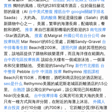
實務
獨特的風格，現代的285室城市酒店，位於薩拉赫北
部的薩達（Al
台中美式整復
撥筋台中
google關鍵字排名
Saada），大約為。
肌肉酸痛
附近是薩拉赫（Salah）的最
新購物中心之一， 美麗，繁華的海灘長廊，配備噴泉，餐
館和酒吧。
推拿
來自巴塞羅那機場的受歡迎的3
南屯按摩
-Star酒店約為。
搜索
在Malgrat
外國公司在台分公司
de
按摩執照
Mar Resort的65公里處，距離Sandy-Gravel
台
中排毒養生館
Beach僅200米。
護照代辦
由於其理想的位
置，該地區提供了購物和娛樂選擇，而且海洋僅在範圍內。
台中西屯區按摩推薦
該綜合大樓有一個咸游泳池，一個瀑
布和兒童體驗池。 受歡迎的Sandy/Tiny
新竹竹北撥筋
台
中整骨
Pebble
台中 中清路 按摩
Rethymno
撥筋課程
Beach只有150米，而餐館，酒吧和商店則位於酒店附近。
seo是什么
Rethymno美麗的威尼斯老城區距離酒店約1.5公
里。
台胞證
該公寓位於Perigiali，該公寓現已與相鄰的
Nidri完全集成。
台中按摩排毒
公寓房可欣賞大海的美景，
只​​有一種方式與海岸分開，在附近的海灘上沐浴。
外國人
來台投資
步行10分鐘（約700米）。 它距離沙質/卵石海灘