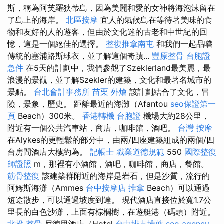
斯，稱為阿芙羅狄蒂島，因為美麗和愛的女神將海泡沫留在
了島上的海岸。
北區按摩
宜人的氣候島在等待著美味的食
物和友好的人的遊客，但由於文化迷的古老和中世紀的回
憶，這是一個絕佳的選擇。
整復推拿南屯
和我們一起品嚐
傳統的塞浦路斯球衣，並了解這個奇蹟...
豐原整骨
台胞證
急件
在5天的計劃中，我們參觀了Szeklerland最美麗，最
浪漫的景觀，並了解Szekler的建築，文化和最著名城市的
景點。
台北會計事務所
苗栗 外燴
該計劃結合了文化，冒
險，景象，歷史。 距離最近的海灘（Afantou
seo保證第一
頁
Beach）300米。
香港轉機 台胞證
機場大約28公里，
附近有一個公共汽車站，商店，咖啡館，酒吧。
台灣 按摩
在Alykes的更輕鬆的部分中，由兩/四座建築組成的兩個/四
台房間酒店大樓約為。
記帳士 職業道德規範
550
國際整復
師證照
m，那裡有小酒館，酒吧，咖啡館，商店，餐館。
筋骨整復
該建築群附近的海岸是岩石，但是沙質，流行的
阿姆斯海灘（Ammes
台中按摩店
推拿
Beach）可以通過
短途散步，可以通過坡度到達。 現代酒店直接位於寬1.7公
里長的白色沙灘，上面有棕櫚樹，在遊艇港（碼頭）附近。
北投 整骨
尼德里酒店（Hotel
台中排毒推薦
seo agency