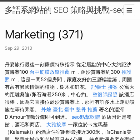
多語系網站的 SEO 策略與挑戰-seo
Marketing (371)
Sep 29, 2013
丹麥旅行最後一刻廉價特殊指示 從定居點的中心大約距沙
質海灘100
台中筋膜放鬆推薦
m，距沙質海灘約300
換護
照
m，這是一間52個房間，家庭友好的三層樓建築，周圍
有富有異國情調的植物，樹木和鮮花。
記帳士 接案
公寓大
約距離桑迪/卵石海灘250米，中心約。
整復師證照
該酒店
很棒，因為它直接位於沙質海灘上，那裡有許多水上運動設
施在等待乘客。
外燴 臺北
臺中 整骨 推薦
著名的運河
D'Amour僅幾分鐘即可到達。
seo點擊軟體
酒店附近是餐
館，酒吧和商店。
大雅按摩
一家位於卡拉馬基
（Kalamaki）的酒店住宿距離最接近300米，而Chania美
麗，繁華的城市和老城區只有4公里。 許多歐洲遊客在聖誕