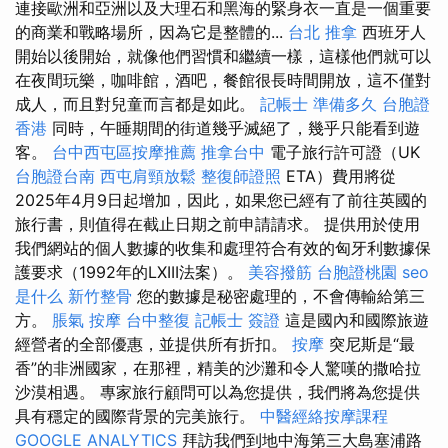
連接歐洲和亞洲以及大理石和黑海的緊身衣一直是一個重要
的商業和戰略場所，因為它是整體的...
台北 推拿
西班牙人
開始以後開始，就像他們習慣和繼續一樣，這樣他們就可以
在夜間玩樂，咖啡館，酒吧，餐館很長時間開放，這不僅對
成人，而且對兒童而言都是如此。
記帳士 準備多久
台胞證
香港
同時，午睡期間的街道幾乎滅絕了，幾乎只能看到遊
客。
台中西屯區按摩推薦
推拿台中
電子旅行許可證（UK
台胞證台南
西屯肩頸放鬆
整復師證照
ETA）費用將從
2025年4月9日起增加，因此，如果您已經有了前往英國的
旅行書，則值得在截止日期之前申請請求。 提供用於使用
我們網站的個人數據的收集和處理符合有效的匈牙利數據保
護要求（1992年的LXIII法案）。
美容撥筋
台胞證桃園
seo
是什么
新竹整骨
您的數據是秘密處理的，不會傳輸給第三
方。
脹氣 按摩
台中整復
記帳士 簽證
這是國內和國際旅遊
經營者的全部優惠，並提供所有折扣。
按摩
突尼斯是“最
香”的非洲國家，在那裡，精美的沙灘和令人驚嘆的撒哈拉
沙漠相遇。 專家旅行顧問可以為您提供，我們將為您提供
具有穩定的國際背景的完美旅行。
中醫經絡按摩課程
GOOGLE ANALYTICS
拜訪我們到地中海第三大島塞浦路