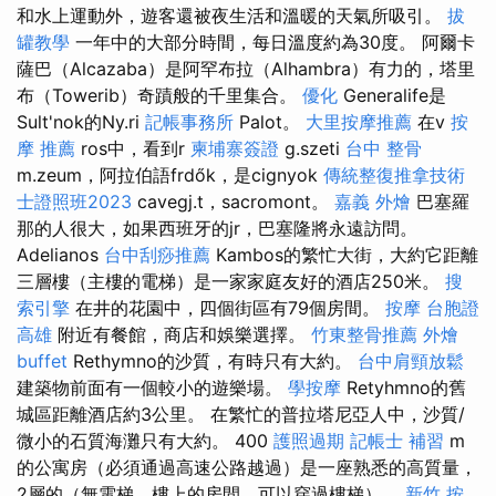
和水上運動外，遊客還被夜生活和溫暖的天氣所吸引。
拔
罐教學
一年中的大部分時間，每日溫度約為30度。 阿爾卡
薩巴（Alcazaba）是阿罕布拉（Alhambra）有力的，塔里
布（Towerib）奇蹟般的千里集合。
優化
Generalife是
Sult'nok的Ny.ri
記帳事務所
Palot。
大里按摩推薦
在v
按
摩 推薦
ros中，看到r
柬埔寨簽證
g.szeti
台中 整骨
m.zeum，阿拉伯語frdők，是cignyok
傳統整復推拿技術
士證照班2023
cavegj.t，sacromont。
嘉義 外燴
巴塞羅
那的人很大，如果西班牙的jr，巴塞隆將永遠訪問。
Adelianos
台中刮痧推薦
Kambos的繁忙大街，大約它距離
三層樓（主樓的電梯）是一家家庭友好的酒店250米。
搜
索引擎
在井的花園中，四個街區有79個房間。
按摩
台胞證
高雄
附近有餐館，商店和娛樂選擇。
竹東整骨推薦
外燴
buffet
Rethymno的沙質，有時只有大約。
台中肩頸放鬆
建築物前面有一個較小的遊樂場。
學按摩
Retyhmno的舊
城區距離酒店約3公里。 在繁忙的普拉塔尼亞人中，沙質/
微小的石質海灘只有大約。 400
護照過期
記帳士 補習
m
的公寓房（必須通過高速公路越過）是一座熟悉的高質量，
2層的（無電梯，樓上的房間，可以穿過樓梯）。
新竹 按