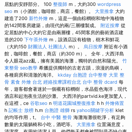
居點的安靜部分。 100
整復師
m，大約300
wordpress
seo
m（小酒館，咖啡館，商店，餐館）。
大里推拿
大約
建造了200
新竹外燴
m，這是一個由棕櫚樹和地中海植物
的142間客房建築，由現代的兩/三層樓製成。
附近按摩
從
定居點的中心大約它是由兩層樓，45間客房的藝術酒店建
造的200
下午茶外燴
m，該酒店設有植物，樹木和鮮花
（大約150
財團法人 社團法人
m）。
烏日按摩
附近有小酒
館，咖啡館，餐館，商店（約300 m）。 全年，大西洋島
令人眼花azz亂，擁有美麗的海灘，獨特的自然和陽光。
竹
東整骨
seo教學
希臘提供獨特的古老古蹟，浪漫的島嶼，
各種廚房和清澈的海洋。
kkday 台胞證
台中整脊
大里 整
骨
素食 外燴 台北
經絡按摩課程台北
台中 整骨 dcard
每
年，遊客都會著迷於一個襯有棕櫚樹，水晶藍色海洋，現代
酒店和起泡夜生活的沙灘。 大西洋的partvid.ke更加驚人，
在這裡，ce
谷歌seo
n
明道花園城整復推拿
h h
外燴佈置
h
記帳士 放榜
h.m
台胞證 雄獅
rs
yahoo關鍵字分析
klet
的均等作用，t。
台中 中醫 整骨
海灘海灘很乾淨，有足夠
數量的太陽躺椅和小吃，酒吧等。
大里推拿
位置滿意度，
清潔度，有用的清潔人員，他們每天都會被問到是否缺少東