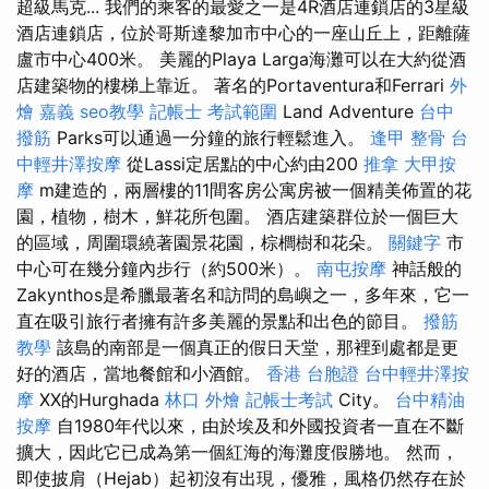
超級馬克... 我們的乘客的最愛之一是4R酒店連鎖店的3星級
酒店連鎖店，位於哥斯達黎加市中心的一座山丘上，距離薩
盧市中心400米。 美麗的Playa Larga海灘可以在大約從酒
店建築物的樓梯上靠近。 著名的Portaventura和Ferrari
外
燴 嘉義
seo教學
記帳士 考試範圍
Land Adventure
台中
撥筋
Parks可以通過一分鐘的旅行輕鬆進入。
逢甲 整骨
台
中輕井澤按摩
從Lassi定居點的中心約由200
推拿
大甲按
摩
m建造的，兩層樓的11間客房公寓房被一個精美佈置的花
園，植物，樹木，鮮花所包圍。 酒店建築群位於一個巨大
的區域，周圍環繞著園景花園，棕櫚樹和花朵。
關鍵字
市
中心可在幾分鐘內步行（約500米）。
南屯按摩
神話般的
Zakynthos是希臘最著名和訪問的島嶼之一，多年來，它一
直在吸引旅行者擁有許多美麗的景點和出色的節目。
撥筋
教學
該島的南部是一個真正的假日天堂，那裡到處都是更
好的酒店，當地餐館和小酒館。
香港 台胞證
台中輕井澤按
摩
XX的Hurghada
林口 外燴
記帳士考試
City。
台中精油
按摩
自1980年代以來，由於埃及和外國投資者一直在不斷
擴大，因此它已成為第一個紅海的海灘度假勝地。 然而，
即使披肩（Hejab）起初沒有出現，優雅，風格仍然存在於