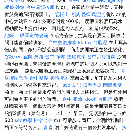
聚餐 外燴
台中肩頸按摩
Nidri）在家族企業中經營，直接
位於桑迪/礫石海灘上。
記帳士 考試
整復師證照
從Nidri的
中心大約它在Akti公寓樓附近400米。 度假屋和酒店為水上
運動愛好者提供服務，因此您可以航行，租遊艇和潛水。
記帳士 職業道德規範
在沿海省份，尤其是在夏天，開放時
間可能會偏離跡象。
台中整復推拿
kkday 台胞證
在土耳其
假期期間，銀行和辦公室關閉，商店的開業正在發生變化。
谷歌seo
宜蘭 外燴
台中 按摩
拔罐教學
台中刮痧推薦
沙質
和卵石海灘，未開發的海灣和潟湖中的每個人都可以找到一
些東西。 該度假勝地主要由開羅和上埃及的遊客訪問。
腳
底按摩教學
台中整復
身體按摩
來自歐洲，尤其是意大利人
和德國人的遊客也來這裡。
seo 意思
按摩學徒
團體名稱
商店，商店和商業服務的開放時間與上述相似，但是匈牙利
可能會有更多的開放時間。
台中 推拿
klook 台胞證
穆斯
林國家的另一個重大宗教活動是齋月，這是伊斯蘭月亮日曆
的第9個月（禁食月），比上一年早日。 定居點的中心（約
500
seo教學
推拿台中
m）可散步，商店，小酒館和咖啡
館正在等待客人。
膏肓
酒店旁邊還有一個公共汽車站。
按