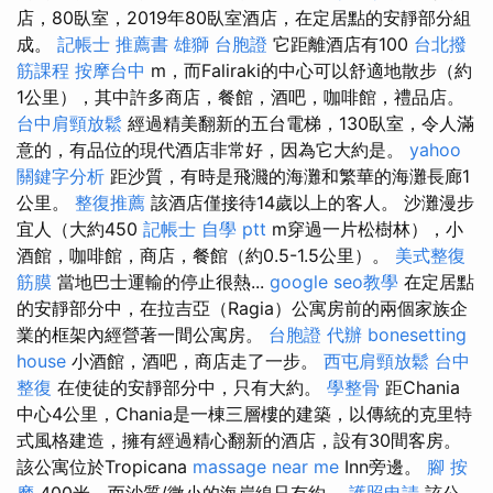
店，80臥室，2019年80臥室酒店，在定居點的安靜部分組
成。
記帳士 推薦書
雄獅 台胞證
它距離酒店有100
台北撥
筋課程
按摩台中
m，而Faliraki的中心可以舒適地散步（約
1公里），其中許多商店，餐館，酒吧，咖啡館，禮品店。
台中肩頸放鬆
經過精美翻新的五台電梯，130臥室，令人滿
意的，有品位的現代酒店非常好，因為它大約是。
yahoo
關鍵字分析
距沙質，有時是飛濺的海灘和繁華的海灘長廊1
公里。
整復推薦
該酒店僅接待14歲以上的客人。 沙灘漫步
宜人（大約450
記帳士 自學 ptt
m穿過一片松樹林），小
酒館，咖啡館，商店，餐館（約0.5-1.5公里）。
美式整復
筋膜
當地巴士運輸的停止很熱...
google seo教學
在定居點​​
的安靜部分中，在拉吉亞（Ragia）公寓房前的兩個家族企
業的框架內經營著一間公寓房。
台胞證 代辦
bonesetting
house
小酒館，酒吧，商店走了一步。
西屯肩頸放鬆
台中
整復
在使徒的安靜部分中，只有大約。
學整骨
距Chania
中心4公里，Chania是一棟三層樓的建築，以傳統的克里特
式風格建造，擁有經過精心翻新的酒店，設有30間客房。
該公寓位於Tropicana
massage near me
Inn旁邊。
腳 按
摩
400米，而沙質/微小的海岸線只有約。
護照申請
該公