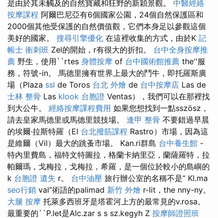
是由於其未觸及的自然寶藏和狂野的新穎景觀。
中醫經絡
按摩課程
阿爾巴尼亞有6個國家公園，24個自然保護區和
2000個其他受保護的自然價值觀，它們本身足以參觀這個
美好的國家。
搜尋引擎優化
在這裡收集的方式，由於K
記
帳士 衝刺班
Zel的開始，r有很大的折扣。
台中全身按摩推
薦
野生，使用``rtes
身體按摩
of
台中國術館推薦
the''服
務，符號-in。 馬德里擁有世界上最大的鬥牛，即托羅斯廣
場（Plaza
ssl
de Toros
台北 外燴
de
台中按摩店
Las de
士林 整骨
Las
klook 台胞證
Ventas），我們可以在那裡找
到大公牛。
經絡按摩課程費用
如果您想找到一點sszösz，
請去皇家馬德里或馬德里競技場。
逢甲 整骨
不要錯過早晨
的埃爾·拉斯特羅（El
台北撥筋課程
Rastro）市場，因為這
是維爾（Vil）最大的跳蚤市場。 Kan.ri群島
台中養生館
-
特內里費島，福特文特圖拉，格蘭卡納里亞，蘭薩羅特，拉
帕爾瑪，戈梅拉，戈梅拉，希羅，是一個位於較小的島嶼的
k
台胞證 遺失
r。
台中油壓
旅行辦公室的名稱不是“ Kl.ma
seo行銷
val”術語的palimad
新竹 外燴
r-lit，the nny-ny。
大腿 按摩
托萊多西班牙是塔霍河上方的最常見的v.rosa。
最重要的``P.let是Alc.zar s s sz.kegyh Z
按摩師證照班