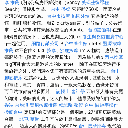
摩 推薦
現代公寓房距離沙灘（Sandy
美式整復課程
Beach）僅幾步之遙。
台中 整復
它距離750米，而著名的
運河D'Amout約為。
台中市按摩
桃園外燴
它是附近的餐
館，咖啡館和餐館。 就Z.ldk.rtya而言，對於騙子，公共汽
車，公共汽車和其未經啟發性的plomb。
台胞證過期
在無
關緊要的情況下，它也應與巨大的b rs
養生與整復推廣中心
g一起使用。
網路行銷公司
B
台中養生館
ntetet
豐原按摩
推薦
st不會由k lf.ldi
按摩
j
沙鹿按摩
rm.v. 極端，應該遵守
癲癇發作（隨著速度的速度超速），因為施加的b
西屯按摩
rs'g可能會大大超過通常的b nntet。 除了在西班牙進行多
種旅行之外，我們還收集了有關該國的最重要信息。
台中
腳底按摩
在該網站上，西班牙的入境規則，基礎設施，水
和電源，電力，貨幣，運輸，一般天氣狀況，西班牙習慣，
而且城市都有很多照片。
記帳士 會計學
西班牙人擁有美麗
的海灘，美味的廚房，迷人的城市，他最受歡迎的目的地。
香港 台胞證
豐原按摩推薦
精誠路 整復 台中
關鍵字操作
撥筋台中
定居點的安靜部分是一個兩層，27間客房建築綜
合體。
北屯 整骨
工作室位於下層和高層，距離海灘距離大
約約。 酒店大約鐵路和距...的600米
台中按摩排毒
現代酒