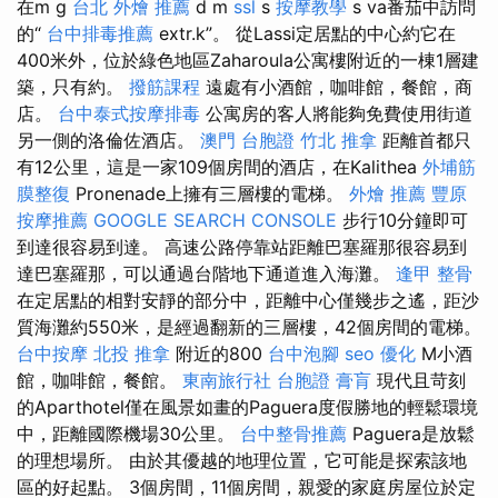
在m g
台北 外燴 推薦
d m
ssl
s
按摩教學
s va番茄中訪問
的“
台中排毒推薦
extr.k”。 從Lassi定居點的中心約它在
400米外，位於綠色地區Zaharoula公寓樓附近的一棟1層建
築，只有約。
撥筋課程
遠處有小酒館，咖啡館，餐館，商
店。
台中泰式按摩排毒
公寓房的客人將能夠免費使用街道
另一側的洛倫佐酒店。
澳門 台胞證
竹北 推拿
距離首都只
有12公里，這是一家109個房間的酒店，在Kalithea
外埔筋
膜整復
Pronenade上擁有三層樓的電梯。
外燴 推薦
豐原
按摩推薦
GOOGLE SEARCH CONSOLE
步行10分鐘即可
到達很容易到達。 高速公路停靠站距離巴塞羅那很容易到
達巴塞羅那，可以通過台階地下通道進入海灘。
逢甲 整骨
在定居點​​的相對安靜的部分中，距離中心僅幾步之遙，距沙
質海灘約550米，是經過翻新的三層樓，42個房間的電梯。
台中按摩
北投 推拿
附近的800
台中泡腳
seo 優化
M小酒
館，咖啡館，餐館。
東南旅行社 台胞證
膏肓
現代且苛刻
的Aparthotel僅在風景如畫的Paguera度假勝地的輕鬆環境
中，距離國際機場30公里。
台中整骨推薦
Paguera是放鬆
的理想場所。 由於其優越的地理位置，它可能是探索該地
區的好起點。 3個房間，11個房間，親愛的家庭房屋位於定