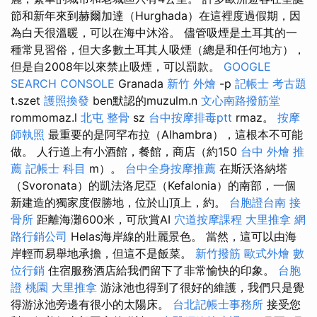
節和新年來到赫爾加達（Hurghada）在這裡度過假期，因
為白天很溫暖，可以在海中沐浴。 儘管吸煙是土耳其的一
種常見習俗，但大多數土耳其人吸煙（總是和任何地方），
但是自2008年以來禁止吸煙，可以罰款。
GOOGLE
SEARCH CONSOLE
Granada
新竹 外燴
-p
記帳士 考古題
t.szet
護照換發
ben默認的muzulm.n
文心南路撥筋堂
rommomaz.l
北屯 整骨
sz
台中按摩排毒ptt
rmaz。
按摩
師執照
最重要的是阿罕布拉（Alhambra），這根本不可能
做。 人行道上有小酒館，餐館，商店（約150
台中 外燴 推
薦
記帳士 科目
m）。
台中全身按摩推薦
在斯沃洛納塔
（Svoronata）的凱法洛尼亞（Kefalonia）的南部，一個
新建造的獨家度假勝地，位於山頂上，約。
台胞證台南
接
骨所
距離海灘600米，可欣賞AI
穴道按摩課程
大里推拿
網
路行銷公司
Helas海岸線的壯麗景色。 當然，這可以由海
岸輕而易舉地承擔，但這不是飯菜。
新竹撥筋
歐式外燴
數
位行銷
住宿服務酒店給我們留下了非常愉快的印象。
台胞
證 桃園
大里推拿
游泳池也得到了​​很好的維護，我們只是覺
得游泳池旁邊有很小的太陽床。
台北記帳士事務所
接受您