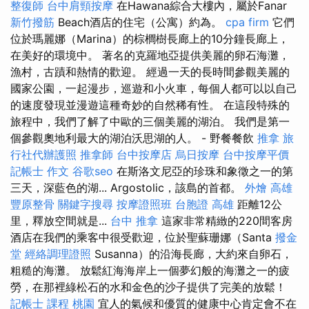
整復師
台中肩頸按摩
在Hawana綜合大樓內，屬於Fanar
新竹撥筋
Beach酒店的住宅（公寓）約為。
cpa firm
它們
位於瑪麗娜（Marina）的棕櫚樹長廊上的10分鐘長廊上，
在美好的環境中。 著名的克羅地亞提供美麗的卵石海灘，
漁村，古蹟和熱情的歡迎。 經過一天的長時間參觀美麗的
國家公園，一起漫步，巡遊和小火車，每個人都可以以自己
的速度發現並漫遊這種奇妙的自然稀有性。 在這段特殊的
旅程中，我們了解了中歐的三個美麗的湖泊。 我們是第一
個參觀奧地利最大的湖泊沃思湖的人。 - 野餐餐飲
推拿
旅
行社代辦護照
推拿師
台中按摩店
烏日按摩
台中按摩平價
記帳士 作文
谷歌seo
在斯洛文尼亞的珍珠和象徵之一的第
三天，深藍色的湖... Argostolic，該島的首都。
外燴 高雄
豐原整骨
關鍵字搜尋
按摩證照班
台胞證 高雄
距離12公
里，釋放空間就是...
台中 推拿
這家非常精緻的220間客房
酒店在我們的乘客中很受歡迎，位於聖蘇珊娜（Santa
撥金
堂
經絡調理證照
Susanna）的沿海長廊，大約來自卵石，
粗糙的海灘。 放鬆紅海海岸上一個夢幻般的海灘之一的疲
勞，在那裡綠松石的水和金色的沙子提供了完美的放鬆！
記帳士 課程 桃園
宜人的氣候和優質的健康中心肯定會不在