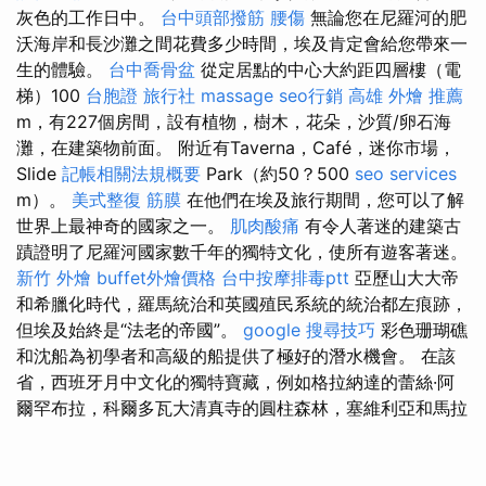
灰色的工作日中。
台中頭部撥筋
腰傷
無論您在尼羅河的肥
沃海岸和長沙灘之間花費多少時間，埃及肯定會給您帶來一
生的體驗。
台中喬骨盆
從定居點的中心大約距四層樓（電
梯）100
台胞證 旅行社
massage
seo行銷
高雄 外燴 推薦
m，有227個房間，設有植物，樹木，花朵，沙質/卵石海
灘，在建築物前面。 附近有Taverna，Café，迷你市場，
Slide
記帳相關法規概要
Park（約50？500
seo services
m）。
美式整復 筋膜
在他們在埃及旅行期間，您可以了解
世界上最神奇的國家之一。
肌肉酸痛
有令人著迷的建築古
蹟證明了尼羅河國家數千年的獨特文化，使所有遊客著迷。
新竹 外燴
buffet外燴價格
台中按摩排毒ptt
亞歷山大大帝
和希臘化時代，羅馬統治和英國殖民系統的統治都左痕跡，
但埃及始終是“法老的帝國”。
google 搜尋技巧
彩色珊瑚礁
和沈船為初學者和高級的船提供了極好的潛水機會。 在該
省，西班牙月中文化的獨特寶藏，例如格拉納達的蕾絲·阿
爾罕布拉，科爾多瓦大清真寺的圓柱森林，塞維利亞和馬拉