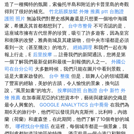
造了一種獨特的氛圍，索倫托半島和附近的卡普里島的奇觀
得到了很好的補充。
竹北筋膜放鬆
外燴 推薦 ptt
台胞證
護照 照片
無論我們對歷史感興趣還是只想要一個地中海國
家，希臘及其首都都想到了。
台中市整骨
不可否認的是，
這座城市擁有古代世界的珍寶，吸引了許多遊客，因為皇宮
和衛隊的改變，雅典衛城及其建築物，但中央市場都是必須
看到一次（甚至幾次）的地方。
經絡調理
和我們一起在海
報上行走，E
后里按摩
... 註冊我們的新聞通訊，您將是第
一個了解我們最新促銷和最後一刻報價的人之一。
外國公
司在台分公司
大多數時候，我們只能在圖片中看到景觀，
這是大畫家啟發的。
台中 整復
但是，鼓舞人心的領域隱藏
了豐富的經驗，美妙的古蹟，令人愉悅的景象，換句話
說，“風景如畫”的地方。
按摩師證照
台胞證 台中
新竹 外
燴 推薦
在加泰羅尼亞的幻想資本中，藝術與建築的交織是
最令人興奮的。
GOOGLE ANALYTICS
台中喬骨
在我們為
期6天的旅行中，他們可以發現貝內克斯州，比利時，內德
蘭（荷蘭）和盧森堡，在此期間，他們了解了10個奇妙的城
市。
哪裡找台中撥筋
在這裡，每個城市都是一個景象，我
們到處都知道該地區的特徵。 酒店前是一個小港口和鵝卵