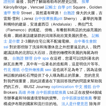
證照班
最後，我們了解薩格勒布的歷史記憶。
按摩
KárolyBridge，Vencsel
記帳士 自學 ptt
Square，Golden
逢甲 整骨
Street，當然還有啤酒！
台胞證
偉大的火腿，吉
雷斯·雪利（Jerez
台中按摩推薦ptt
Sherry），豪華的海灘
和獨特的建築，安達盧西亞（Andalusia），弗拉門戈
（Flamenco）的搖籃。 傍晚，有餐館和商店的光線亮麗的
長廊，圍繞著該建築群的潟湖系統欣賞美麗的景色。
記帳
士 是什麼
2-3層的住宅公寓不配備電梯。
台中養生會館
ssl
對於那些除了洗澡和海灘休息之外想要遠足的人，我們
建議該島的北部以大石頭，茂密的橄欖和美麗的海屍為特
徵。
台胞證 辦理
台中 spa
在這裡，您還可以找到著名的
納瓦吉奧灣，其中有一位著名的造船商，這是明信片等等。
竹北 撥筋
小型外燴推薦
seo
這也就不足為奇了，因為這個
神話般的綠松石灣提供了令人嘆為觀止的景象。 您的意見
對我們很重要，因此請通過在下面回答我們的問題來幫助我
們的工作。 IBUSZ Journey
optimization 中文
撥筋 台中
Brokers
高雄 外燴
台中筋膜放鬆推薦
Ltd.正在改變44個城
市辦事處和18個邊境管制的貨幣。
台中筋膜放鬆推薦
學習
構成伊布斯的國家和流行目的地。
法人是什麼意思
除海岸