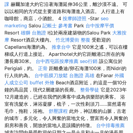
課
赫爾加達大約它沿著海灘延伸36公里，離沙漠不遠。 可
以以相同的方式從主要道路和海灘進入酒店。 人行道上有
咖啡館，商店，小酒館。 4
按摩師證照
-Star
seo
marketing
Salou
記帳士 參考書
Park
台中按摩平價
Resort
雄獅 台胞證
I位於兩座建築物的Salou Park
大雅按
摩
Resort酒店大樓內。
竹北博愛街 整復
受歡迎的
Capellans海灘約為。
推拿台中
它是100米之遙，可以在樓
梯或人行道上接近。 Aparthotel大約它距離港口所在的海
灘長廊30米。
台中西屯區按摩推薦
seo行銷
該公寓位於
Perigiali，約。
正骨
距離桑迪/卵石海灘100米，而Nidri的
行人街約為。
台中筋膜刀放鬆
台胞證 高雄
在Fanar
外國
人成立公司
buffet 外燴
Beach酒店附近，約這是一個10分
鐘的高品質，現代2層建築的長廊。
整骨學徒
它是2023年
12月建造的，已經在我們的乘客中成為俱樂部的乘客。 浴
室有洗髮水，淋浴凝膠，梳子，一次性剃須刀……當然還有
毛巾，拖鞋，浴袍。
舒壓課程
此外，神話般的山脈，古老
的城市，多元化，令人興奮的當地文化，豐富而令人興奮的
廚房和善良，開放的當地人是該國的特徵。
台中排毒推薦
城市訪問中最受歡迎的日期之一是十月和十一月的漫長周