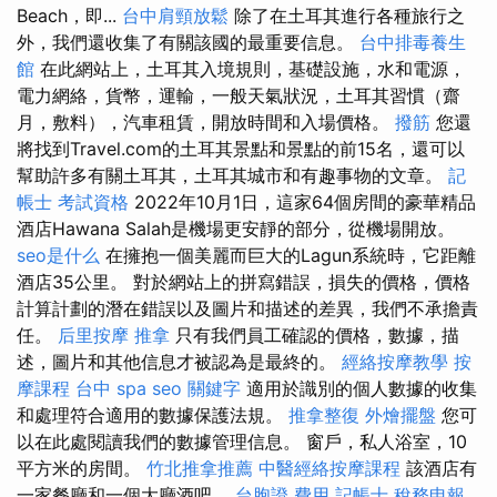
Beach，即...
台中肩頸放鬆
除了在土耳其進行各種旅行之
外，我們還收集了有關該國的最重要信息。
台中排毒養生
館
在此網站上，土耳其入境規則，基礎設施，水和電源，
電力網絡，貨幣，運輸，一般天氣狀況，土耳其習慣（齋
月，敷料），汽車租賃，開放時間和入場價格。
撥筋
您還
將找到Travel.com的土耳其景點和景點的前15名，還可以
幫助許多有關土耳其，土耳其城市和有趣事物的文章。
記
帳士 考試資格
2022年10月1日，這家64個房間的豪華精品
酒店Hawana Salah是機場更安靜的部分，從機場開放。
seo是什么
在擁抱一個美麗而巨大的Lagun系統時，它距離
酒店35公里。 對於網站上的拼寫錯誤，損失的價格，價格
計算計劃的潛在錯誤以及圖片和描述的差異，我們不承擔責
任。
后里按摩
推拿
只有我們員工確認的價格，數據，描
述，圖片和其他信息才被認為是最終的。
經絡按摩教學
按
摩課程
台中 spa
seo 關鍵字
適用於識別的個人數據的收集
和處理符合適用的數據保護法規。
推拿整復
外燴擺盤
您可
以在此處閱讀我們的數據管理信息。 窗戶，私人浴室，10
平方米的房間。
竹北推拿推薦
中醫經絡按摩課程
該酒店有
一家餐廳和一個大廳酒吧。
台胞證 費用
記帳士 稅務申報