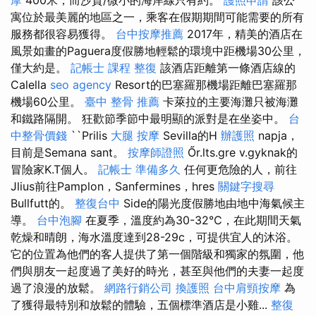
寓位於最美麗的地區之一，乘客在假期期間可能需要的所有
服務都很容易獲得。
台中按摩推薦
2017年，精美的酒店在
風景如畫的Paguera度假勝地輕鬆的環境中距機場30公里，
僅大約是。
記帳士 課程
整復
該酒店距離第一條酒店線的
Calella
seo agency
Resort的巴塞羅那機場距離巴塞羅那
機場60公里。
臺中 整骨 推薦
卡萊拉的主要海灘只被海灘
和鐵路隔開。 狂歡節季節中最明顯的派對是在坐姿中。
台
中整骨價錢
``Prilis
大腿 按摩
Sevilla的H
辦護照
napja，
目前是Semana sant。
按摩師證照
Őr.lts.gre v.gyknak的
冒險家K.T個人。
記帳士 準備多久
任何更危險的人，前往
Jlius前往Pamplon，Sanfermines，hres
關鍵字搜尋
Bullfutt的。
整復台中
Side的陽光度假勝地由地中海氣候主
導。
台中泡腳
在夏季，溫度約為30-32℃，在此期間天氣
乾燥和晴朗，海水溫度達到28-29c，可提供宜人的沐浴。
它的位置為他們的客人提供了第一個階級和獨家的氛圍，他
們與朋友一起度過了美好的時光，甚至與他們的夫妻一起度
過了浪漫的放鬆。
網路行銷公司
換護照
台中肩頸按摩
為
了獲得最特別和放鬆的體驗，五個標準酒店是小雞...
整復