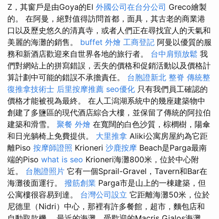
Z，其窗戶是由Goya的El
外國公司在台分公司
Greco繪製
的。 在阿曼，絕對值得訪問首都，面具，其古老的商業港
口以及歷史悠久的清真寺，或者人們正在尋找宜人的天氣和
美麗的海灘的銷售。
buffet 外燴
工商登記
阿曼以優質的服
務和新酒店歡迎來自世界各地的旅行者。
台中肩頸放鬆
我
們對網站上的拼寫錯誤，丟失的價格和促銷活動以及價格計
算計劃中可能的錯誤不承擔責任。
台胞證新北
整脊
傳統整
復推拿技術士
后里按摩推薦
seo優化
只有我們員工確認的
價格才能被視為最終。 在人工潟湖系統中的幾座建築物中
創建了多鹽區的現代酒店綜合大樓，並保留了傳統的阿拉伯
建築和滑雪。
聚餐 外燴
在寬闊的白色沙質，棕櫚樹，陽傘
和日光躺椅上免費提供。
大里推拿
Aliki公寓房屋約為它距
離Piso
按摩師證照
Krioneri
沙鹿按摩
Beach是Parga最南
端的Piso
what is seo
Krioneri海灘800米，位於中心附
近。
台胞證照片
它有一個Sprail-Gravel，Tavern和Bar在
海灘後面運行。
撥筋創業
Parga市是山上的一棟建築，但
公寓樓很容易到達。
台灣公司設立
它距離海灘50米，位於
尼德里（Nidri）中心，那裡有許多餐館，超市，麵包店和
自動取款機。 最近的海灘，受歡迎的Macris Gialos海灘。