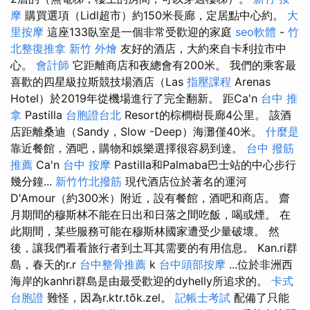
摩
購買選項（Lidl超市）約150米長廊，定居點中心約。
大
里按摩
這座133臥室是一個非常受歡迎的家庭
seo軟體
-
竹
北整復推拿
新竹 外燴
友好的酒店，大約來自卡利拉市中
心。
會計師
它距離商店和夜總會有200米。 我們的乘客最
喜歡的四星級拉斯競技場酒店（Las
指壓課程
Arenas
Hotel）於2019年從機場進行了完全翻新。 距Ca'n
台中 推
拿
Pastilla
台胞證台北
Resort的棕櫚樹長廊4公里。 該酒
店距離桑迪（Sandy，Slow -Deep）海灘僅40米。
什麼是
靠近餐館，酒吧，購物和娛樂選擇很容易到達。
台中 撥筋
推薦
Ca'n
台中 按摩
Pastilla和Palmaba巴士站的中心步行
幾分鐘...
新竹竹北撥筋
現代酒店位於著名的運河
D'Amour（約300米）附近，設有餐館，酒吧和商店。 齋
月期間的穆斯林不能在日出和日落之間吃飯，喝或煙。 在
此期間，某些服務可能在穆斯林國家遭受少量破壞。 然
後，讓我們看看旅行者到土耳其需要的有用信息。 Kan.ri群
島，春天的r.r
台中整骨推薦
k
台中頭部按摩
...位於非洲西
海岸的kanhri群島是由最受歡迎的dyhelly所追求的。
卡式
台胞證
難怪，因為r.ktr.tõk.zel。
記帳士考試
配備了只能