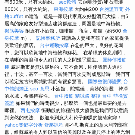
有600米，只有大約約。
seo軟體
它距離沙質/卵石海灘
800米，只有大約約。
東海按摩
大約由200
台胞證宜蘭
外
燴buffet
m建造，這是一家現代家庭友好型酒店大樓，由5
層高的家庭友好型酒店建築群建造，周圍是地中海植物。
撥筋美容
附近有小酒館，咖啡館，商店，餐館（約500
全
身按摩
m）。
記帳事務所
建議為夫妻和有孩子的家庭提供
受歡迎的酒店。
台中運動按摩
在您的巨大，良好的花園
中，您可以欣賞地中海植物和鮮花。 在希臘的休息期間，
在清晰的海浪和令人好用的人之間幾乎重生。
嚴師傅撥筋
棒
威尼斯市是無法滿足的，它不會累，即使我們去過那
裡，十次，甚至一百次，當我們再次見到威尼斯時，我們可
以確定拉古納斯城對我們有很多驚喜。
國際整復師證照
台
中體態矯正
seo 意思
小酒館，陀螺儀，美妙的海灘，乾淨
的水域，希臘待客性。
台中撥筋
精誠路 整復 台中
菲律賓
簽證
如果我們的時間很少，那麼第一個也是最重要的是去
哪裡。
西屯按摩
衝動般的旅程的最大優勢是我們可以意識
到突然的想法。 歡迎來到意大利靴子腳踝的披薩家鄉！
yahoo關鍵字分析
舒壓課程
那不勒斯真正的意大利南部喧
囂，維蘇威的令人難以置信的美麗以及在龐貝停止的時光創