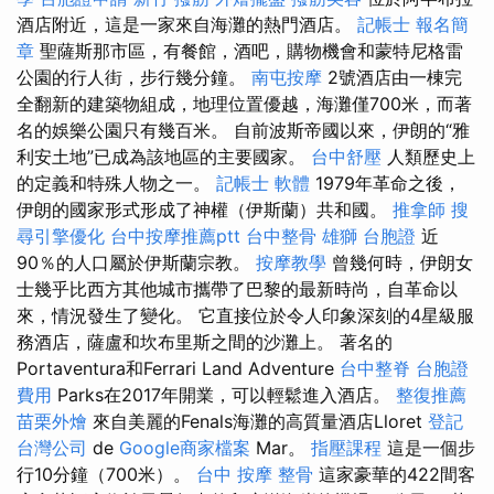
酒店附近，這是一家來自海灘的熱門酒店。
記帳士 報名簡
章
聖薩斯那市區，有餐館，酒吧，購物機會和蒙特尼格雷
公園的行人街，步行幾分鐘。
南屯按摩
2號酒店由一棟完
全翻新的建築物組成，地理位置優越，海灘僅700米，而著
名的娛樂公園只有幾百米。 自前波斯帝國以來，伊朗的“雅
利安土地”已成為該地區的主要國家。
台中舒壓
人類歷史上
的定義和特殊人物之一。
記帳士 軟體
1979年革命之後，
伊朗的國家形式形成了神權（伊斯蘭）共和國。
推拿師
搜
尋引擎優化
台中按摩推薦ptt
台中整骨
雄獅 台胞證
近
90％的人口屬於伊斯蘭宗教。
按摩教學
曾幾何時，伊朗女
士幾乎比西方其他城市攜帶了巴黎的最新時尚，自革命以
來，情況發生了變化。 它直接位於令人印象深刻的4星級服
務酒店，薩盧和坎布里斯之間的沙灘上。 著名的
Portaventura和Ferrari Land Adventure
台中整脊
台胞證
費用
Parks在2017年開業，可以輕鬆進入酒店。
整復推薦
苗栗外燴
來自美麗的Fenals海灘的高質量酒店Lloret
登記
台灣公司
de
Google商家檔案
Mar。
指壓課程
這是一個步
行10分鐘（700米）。
台中 按摩 整骨
這家豪華的422間客