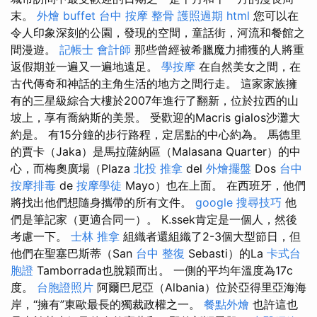
末。
外燴 buffet
台中 按摩 整骨
護照過期
html
您可以在
令人印象深刻的公園，發現的空間，童話街，河流和餐館之
間漫遊。
記帳士 會計師
那些曾經被希臘魔力捕獲的人將重
返假期並一遍又一遍地遠足。
學按摩
在自然美女之間，在
古代傳奇和神話的主角生活的地方之間行走。 這家家族擁
有的三星級綜合大樓於2007年進行了翻新，位於拉西的山
坡上，享有喬納斯的美景。 受歡迎的Macris gialos沙灘大
約是。 有15分鐘的步行路程，定居點的中心約為。 馬德里
的賈卡（Jaka）是馬拉薩納區（Malasana Quarter）的中
心，而梅奧廣場（Plaza
北投 推拿
del
外燴擺盤
Dos
台中
按摩排毒
de
按摩學徒
Mayo）也在上面。 在西班牙，他們
將找出他們想隨身攜帶的所有文件。
google 搜尋技巧
他
們是筆記家（更適合同一）。 K.ssek肯定是一個人，然後
考慮一下。
士林 推拿
組織者還組織了2-3個大型節日，但
他們在聖塞巴斯蒂（San
台中 整復
Sebasti）的La
卡式台
胞證
Tamborrada也脫穎而出。 一側的平均年溫度為17c
度。
台胞證照片
阿爾巴尼亞（Albania）位於亞得里亞海海
岸，“擁有”東歐最長的獨裁政權之一。
餐點外燴
也許這也