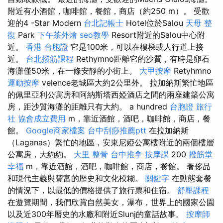
附近有小酒館，咖啡館，餐館，商店（約250 m）。 受歡
迎的4 -Star Modern
台北記帳士
Hotel位於Salou
天母 整
復
Park
下午茶外燴
seo教學
Resort附近的Salou中心附
近。
香港 台胞證
它是100米，可以在樓梯或人行道上接
近。
台北撥筋課程
Rethymno距離它的沙質，有時是卵石
海灘僅50米，在一條安靜的小街上。
大甲按摩
Retyhmno
運動按摩
velence老城區大約2公里外。 拉加納斯繁忙地區
的佩里亞利公寓房和阿納斯塔西婭酒店之間的兩座建築公寓
房，距沙質海灘的距離只有大約。 a hundred
台胞證 旅行
社
協會成立費用
m，靠近酒館，酒吧，咖啡館，商店，餐
館。
Google商家檔案
台中刮痧推薦ptt
在拉加納斯
（Laganas）繁忙的地區，安東尼婭公寓樓附近的兩個樓層
公寓房，大約約。
大里 整骨
台中推拿
按摩課
200
撥筋堂
幸福
m，靠近酒館，酒吧，咖啡館，商店，餐館。 奢侈品
和現代主義與豐富的歷史和文化模糊。
關鍵字
在動態套餐
的情況下，以最低的價格提供了旅行票和住宿。
舒壓課程
在遊覽期間，我們欣賞自然美女，瀑布，世界上的國家公園
以及近300年曆史的水廠和附近Slunj的童話故事。
按摩師