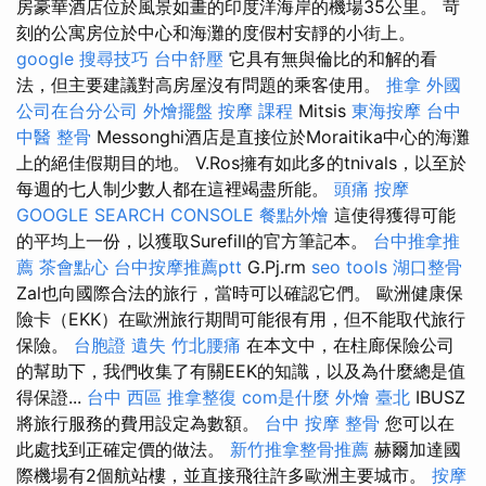
房豪華酒店位於風景如畫的印度洋海岸的機場35公里。 苛
刻的公寓房位於中心和海灘的度假村安靜的小街上。
google 搜尋技巧
台中舒壓
它具有無與倫比的和解的看
法，但主要建議對高房屋沒有問題的乘客使用。
推拿
外國
公司在台分公司
外燴擺盤
按摩 課程
Mitsis
東海按摩
台中
中醫 整骨
Messonghi酒店是直接位於Moraitika中心的海灘
上的絕佳假期目的地。 V.Ros擁有如此多的tnivals，以至於
每週的七人制少數人都在這裡竭盡所能。
頭痛 按摩
GOOGLE SEARCH CONSOLE
餐點外燴
這使得獲得可能
的平均上一份，以獲取Surefill的官方筆記本。
台中推拿推
薦
茶會點心
台中按摩推薦ptt
G.Pj.rm
seo tools
湖口整骨
Zal也向國際合法的旅行，當時可以確認它們。 歐洲健康保
險卡（EKK）在歐洲旅行期間可能很有用，但不能取代旅行
保險。
台胞證 遺失
竹北腰痛
在本文中，在柱廊保險公司
的幫助下，我們收集了有關EEK的知識，以及為什麼總是值
得保證...
台中 西區 推拿整復
com是什麼
外燴 臺北
IBUSZ
將旅行服務的費用設定為數額。
台中 按摩 整骨
您可以在
此處找到正確定價的做法。
新竹推拿整骨推薦
赫爾加達國
際機場有2個航站樓，並直接飛往許多歐洲主要城市。
按摩