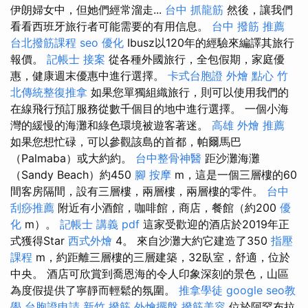
伊朗婦女中，但她們經常溜走...
台中 抓龍筋
然後，讓我們
看看西班牙旅行者可能需要的有用信息。
台中 撥筋 推薦
台北撥筋課程
seo 優化
Ibusz以120年的經驗來編譯其旅行
報價。
記帳士 接案
從各種外國旅行，全包假期，家庭優
惠，健康週末優惠中進行選擇。
卡式台胞證
外燴 點心
竹
北傳統整復推拿
如果您單獨組織旅行，則可以使用我們的
在線飛行預訂服務從數千個目的地中進行選擇。 一個小海
灣的緩慢的海灘和綠色環境被遊客著迷。
高雄 外燴 推薦
如果您想忙碌，可以參觀該島的首都，帕爾馬巴
（Palmaba）或大約約。
台中整骨神醫
距沙灘海灘
（Sandy Beach）約450
腳 按摩
m，這是一個三層樓的60
間客房隔間，設有三層樓，兩層樓，兩層樓的零件。
台中
刮痧推薦
附近有小酒館，咖啡館，商店，餐館（約200
優
化
m）。
記帳士 講義 pdf
這家受歡迎的酒店於2019年正
式獲得Star
西式外燴
4。 來自沙灘大約它建造了350
指壓
課程
m，約距離三層樓的三層建築，32臥室，舒適，位於
中央。 酒店可欣賞到喬恩海的令人印象深刻的景色，山區
為度假提供了寧靜而輕鬆的氛圍。
推拿學徒
google seo教
學
台胞證申請
新竹 撥筋
外燴擺盤
撥筋美容
位於阿罕布拉