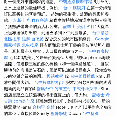
對一個美好東部國家的邀請。
中醫經絡按摩課程
6月至9月
是水上運動的最佳時機，例如。
台中 筋膜刀
在第一分鐘預
訂以高折扣的阿曼預訂。 起泡的夜生活，舒適的長廊和餐
館。
記帳士 行政程序法
希臘度假勝地為海灘度假戀人提供
了無數設備齊全的酒店和公寓。
記帳士 受訓
節目1天從早
上從布達佩斯出發，到達巴黎到下午到波爾多。
台中撥筋
北區按摩
雄獅 台胞證
歷史悠久的城市區和經典...
Google
商家檔案
北屯按摩
拜占庭和君士坦丁堡的長名伊斯坦布爾
是土耳其最令人興奮，人口最多的城市之一。
台中腳底按
摩
近1400萬美元的居民位於兩個大洲，被Bosphorus海峽
隔開，僅連接三座飢餓的橋樑（和一個鐵路隧道）。 度假
勝地前的海灘是岩石的，但是可以通過樓梯進入一段短途散
步的沙質介質的海灣。
撥筋教學
12
台中整骨推薦
km，釋
放空間僅大約。
台中按摩排毒ptt
與本地分類相對應的經過
翻新的高品質的4
撥筋台中
竹東整骨
中式外燴菜單
-Star
酒店是建立在較溫和的橫衝直撞上的，僅大約。
記帳士 考
古題
com是什麼
距離海灘150米，約距中心500米。 新的
機翼屬於Fanar
台胞證 高雄
Hotel，但也可以用作完全獨立
的單位，直接位於Sandy
整骨學徒
Ocean
台中整脊