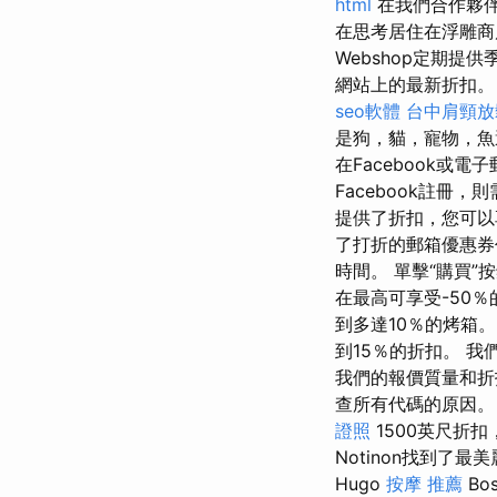
html
在我們合作夥
在思考居住在浮雕商
Webshop定期
網站上的最新折扣
seo軟體
台中肩頸放
是狗，貓，寵物，魚
在Facebook或
Facebook註
提供了折扣，您可以
了打折的郵箱優惠
時間。 單擊“購買”
在最高可享受-50％
到多達10％的烤箱。 
到15％的折扣。 
我們的報價質量和
查所有代碼的原因
證照
1500英尺折
Notinon找到了
Hugo
按摩 推薦
Bo