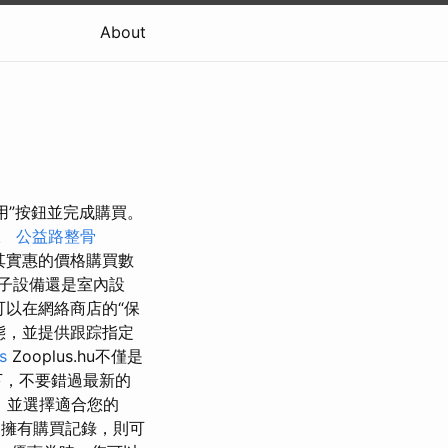
About
應用”按鈕並完成購買。
扣。
公益路整骨
其實惠的價格購買數
子設備還是室內設
可以在網絡商店的“保
狀態，並提供跟踪指定
s
Zooplus.hu不僅是
下，不要錯過最新的
惠券，並選擇適合您的
a擁有購買記錄，則可