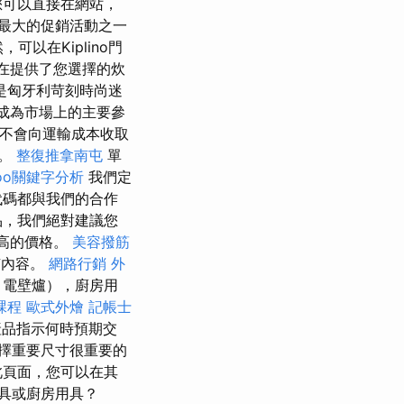
您可以直接在網站，
最大的促銷活動之一
，可以在Kiplino門
店現在提供了您選擇的炊
且是匈牙利苛刻時尚迷
成為市場上的主要參
則不會向運輸成本收取
售。
整復推拿南屯
單
hoo關鍵字分析
我們定
碼都與我們的合作
品，我們絕對建議您
高的價格。
美容撥筋
有內容。
網路行銷
外
，電壁爐），廚房用
課程
歐式外燴
記帳士
品指示何時預期交
擇重要尺寸很重要的
此頁面，您可以在其
具或廚房用具？