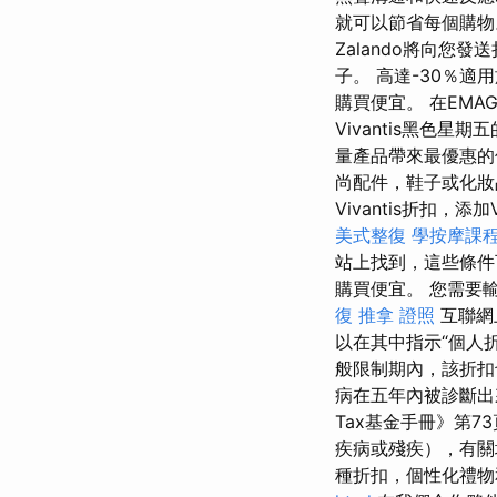
就可以節省每個購
Zalando將向您
子。 高達-30％適用
購買便宜。 在EM
Vivantis黑色星
量產品帶來最優惠
尚配件，鞋子或化妝
Vivantis折扣，
美式整復
學按摩課
站上找到，這些條
購買便宜。 您需要
復
推拿 證照
互聯網
以在其中指示“個人折
般限制期內，該折扣
病在五年內被診斷出
Tax基金手冊》第
疾病或殘疾），有關
種折扣，個性化禮