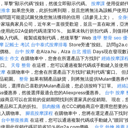
，單擊“顯示代碼”按鈕，然後立即顯示代碼。
按摩課
使用促銷
復推拿
如果您失敗，此折扣將到期，並且您將無法為該帳戶使用
個問題可能是試圖兌換您無法獲得的信用（請參見上文）。
全身
家瑞典家具公司，近年來一直很受歡迎，並且一直在歐洲，亞
過使用此G2A促銷代碼清潔10％。 如果未執行折扣代碼，則值
輸入代碼。 複製或複制代碼，然後單擊“ Web
逢甲 整骨
seo 
摩
記帳士 考試
台中泰式按摩排毒
Store旁邊”按鈕。 訪問g2a
單價格。
台中 按摩
在Alza.hu，Alza
台北 撥筋
Days現在發現
帳士 作文
在購物車中，您會在所選產品下方找到“
經絡按摩課
窗口。
天母 整骨
在這裡，您可以通過複製代碼或手動鍵入並使用
按摩
在購物車中，您會在所選產品下方找到“裁判代碼”窗口。 但是
產品範圍。
整骨
如果有關產品缺貨，則將無法提供Mulan優惠券
因此，選擇自己喜歡的Mulan產品後，您必須按時下訂單。
經絡
ress優惠券，然後選擇最適合您的Aliexpress優惠券。
台中 按摩 
com的在線商店可以在當前的促銷期間找到所選家具的促銷期。 現在，您可以
選產品和工具的折扣。
肌肉酸痛
在CCC網絡商店中選擇您想要的
進入購物車。
腳底按摩課程
在購物車中，您將在選定產品下找到
。
台中整復推薦
在這裡，您可以通過複製代碼或手動鍵入“贖回”
使用此促銷代碼可節省10％的g2a.com價格。
台北 外燴 推薦