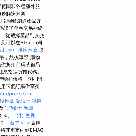
容範圍和各種額外服
商務解決方案，
可以輕鬆瀏覽產品并
保證了金融交易始終
的，從選擇產品到其交
您可以在Alza.hu網
台北
台中按摩推薦
您
產品，然後單擊“購物
提供折扣代碼或禮品
鈕來指定折扣代碼。
體驗和價格，立即開
使用它們訂購併享受
ordpress seo
復推拿
記帳士 試題
擊“
記帳士 受訓
15％。
台北 整骨
代碼。
台中 spa
選擇
將其重定向到EMAG