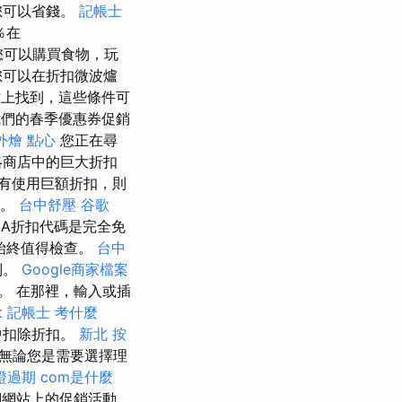
您可以省錢。
記帳士
％在
 您可以購買食物，玩
，您可以在折扣微波爐
上找到，這些條件可
們的春季優惠券促銷
外燴 點心
您正在尋
絡商店中的巨大折扣
有使用巨額折扣，則
年。
台中舒壓
谷歌
ZA折扣代碼是完全免
始終值得檢查。
台中
別。
Google商家檔案
。 在那裡，輸入或插
t
記帳士 考什麼
中扣除折扣。
新北 按
 無論您是需要選擇理
證過期
com是什麼
網站上的促銷活動，