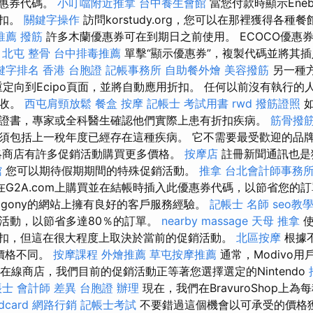
優惠券代碼。
小叮噹附近推拿
台中養生會館
當您付款時顯示Ene
折扣。
關鍵字操作
訪問korstudy.org，您可以在那裡獲得各
推薦 撥筋
許多木蘭優惠券可在到期日之前使用。 ECOCO優惠
。
北屯 整骨
台中排毒推薦
單擊“顯示優惠券”，複製代碼並將其
關鍵字排名
香港 台胞證
記帳事務所
自助餐外燴
美容撥筋
另一種方
重定向到Ecipo頁面，並將自動應用折扣。 任何以前沒有執行的
徵收。
西屯肩頸放鬆
餐盒
按摩
記帳士 考試用書
rwd
撥筋證照
如
證書，專家或全科醫生確認他們實際上患有折扣疾病。
筋骨撥
須包括上一稅年度已經存在這種疾病。 它不需要最受歡迎的品
商店有許多促銷活動購買更多價格。
按摩店
註冊新聞通訊也是
館
您可以期待假期期間的特殊促銷活動。
推拿
台北會計師事務
在G2A.com上購買並在結帳時插入此優惠券代碼，以節省您的訂
agony的網站上擁有良好的客戶服務經驗。
記帳士 名師
seo教
活動，以節省多達80％的訂單。
nearby massage
天母 推拿
使
的折扣，但這在很大程度上取決於當前的促銷活動。
北區按摩
根據
現價格不同。
按摩課程
外燴推薦
草屯按摩推薦
通常，Modivo
a.hu在線商店，我們目前的促銷活動正等著您選擇選定的Nintendo
士 會計師 差異
台胞證 辦理
現在，我們在BravuroShop上
card
網路行銷
記帳士考試
不要錯過這個機會以可承受的價格獲