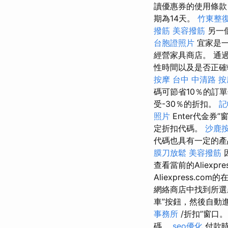
讀優惠券的使用條款
期為14天。
竹東整
撥筋
美容撥筋
另一
台胞證照片
宜家是一
經營家具商店。 通
性時間以及是否正確
按摩
台中 中清路 按
碼可節省10％的訂
受-30％的折扣。
記
照片
Enter代金券”
定折扣代碼。
沙鹿
代碼也具有一定的
膜刀放鬆
美容撥筋
查看當前的Aliexp
Aliexpress.
網絡商店中找到所
車”按鈕，然後自動
事務所
/折扣”窗口
碼。
seo優化
付款時