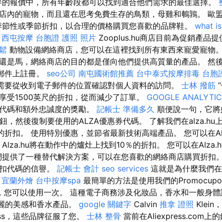
伴的報價中，所有年齡段都可以找到適合他們需求的最佳選擇。
店內的寵物，而且還在思考免費生存的鳥類，母雞和鵪鶉。 歐盟S
提供季節性或季節折扣，以合理的價格購買您喜歡的品牌鞋。
what is
。
西屯按摩
台胞證 護照 照片
Zooplus.hu商店目前為促銷產
鬆
動物設備網絡商店，您可以在這裡找到所有東西來寵愛寵物
還是馬，網絡商店的目的都是僅向他們提供高質量的產品。 然
電子郵件上註冊。
seo公司
南屯國術館推薦
台中泰式按摩排毒
台胞
冊，則需要從收到電子郵件的位置確認對個人資料的訪問。
士林 撥筋
享受1500英尺的折扣，從而減少了訂單。
GOOGLE ANALYTIC
券代碼和額外忠誠度的獎勵。
記帳士 準備多久
順便說一句，它將
按鈕，然後復制要使用的ALZA優惠券代碼。 了解我們在alza.h
的折扣。 使用特別優惠，並節省最新技術高端產品。 您可以在Alz
Alza.hu將在動作中的爐灶上找到10％的折扣。 您可以在Alza
我們提供了一種替代解決方案，可以在您喜歡的網絡商店購買折扣
折扣代碼的信譽。
記帳士 會計
seo services
這就是為什麼我們在
。
宜蘭外燴
台中按摩spa
最簡單的方法是使用我們的Promocup
扣，您可以使用一次。 這種電子商務涉及化妝品，香水和一般身
最美麗的美感和香水產品。
google 關鍵字
Calvin
推拿 證照
Klein
ss，這些品牌征服了您。
士林 整骨
當前在Aliexpress.co