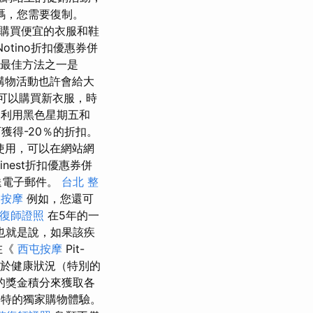
碼，您需要復制。
碼，購買便宜的衣服和鞋
otino折扣優惠券併
最佳方法之一是
購物活動也許會給大
可以購買新衣服，時
利用黑色星期五和
戲可獲得-20％的折扣。
使用，可以在網站網
Finest折扣優惠券併
送電子郵件。
台北 整
 按摩
例如，您還可
復師證照
在5年的一
也就是說，如果該疾
在《
西屯按摩
Pit-
於健康狀況（特別的
的獎金積分來獲取各
方獨特的獨家購物體驗。