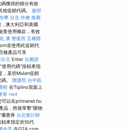
代碼獲得的積分有效
其他促銷代碼。
臉部
按摩
台北 外燴 推薦
洲，澳大利亞和美國
得檢查使用條款，有效
優化
潘 整復所
五權路
.com並使用此促銷代
數百種產品可享
程台北
Enter
台胞證
“使用代碼”按鈕來指
，某些Mulan促銷
代碼。
辦護照
台中筋
課程
在Tiplino頁面上
整骨
rwd
在primanet.hu
產品，然後單擊“購物
“優惠券
台北會計師
按鈕來指定折扣代
撥金堂
在G2A.com