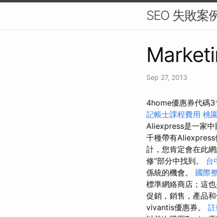
SEO 失敗
Marketi
Sep 27, 2013
4home優惠券代碼
記帳士課程費用
桃
Aliexpress
千種帶有Aliexpr
計，您肯定會在此網絡
修”部分中找到。
台
係統的機會。
國際
標準網絡商店；這也
促銷，銷售，產品
vivantis優惠券。
註