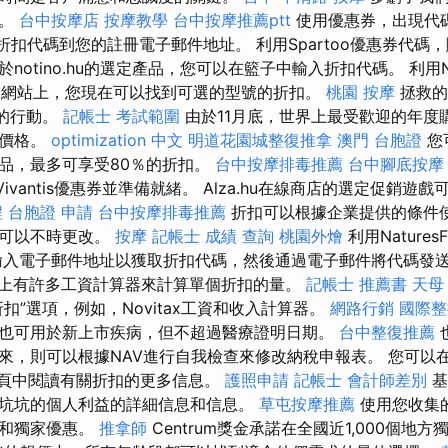
物。
台中按摩店
按摩教學
台中按摩推薦ptt
使用優惠券，出現代
發送折扣代碼到您的註冊電子郵件地址。 利用Spartoo優惠券代
於notino.hu的選定產品，您可以在籃子中輸入折扣代碼。 利用N
AG網站上，您現在可以找到可選的型號的折扣。
桃園 按摩
拯救的
期五的行動。
記帳士 考試範圍
由於11月底，世界上最受歡迎的年度
的價格。
optimization 中文
明道花園城整復推拿
澳門 台胞證
您
品，最多可享受80％的折扣。
台中按摩排毒推薦
台中腳底按摩
添加Vivantis優惠券並準備就緒。 Alza.hu在線商店的選定促銷遊
程
台胞證 申請
台中按摩排毒推薦
折扣可以根據企業提供的條件
件可以不時更改。
按摩
記帳士 成績 查詢
桃園外燴
利用Natures
輸入電子郵件地址以獲取折扣代碼，然後通過電子郵件將代碼發
上有許多工資計算器來計算單個折扣的量。
記帳士 推薦書
天母
扣”選項，例如，Novitax工資和收入計算器。
網路行銷
國際整
也可用於新上市疾病，但不超過醫療證明日期。
台中整復推薦
來，則可以根據NAV進行自我檢查來修改納稅申報表。 您可以
73頁中閱讀有關折扣的更多信息。
護照申請
記帳士 會計師差別
基
坑坑的個人利益的詳細信息和信息。
草屯按摩推薦
使用您收集
物和獨家優惠。
推拿師
Centrum獎金承諾在全國近1,000個地