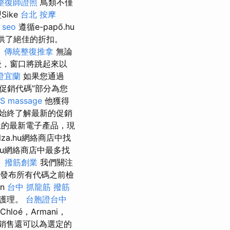
整復師證照
鳥類不僅
ike
台北 按摩
 seo
遵循e-papő.hu
品提供了絕佳的折扣。
。
傳統整復推拿
無論
後，窗口將跳起來以
證宜蘭
如果您通過
“促銷代碼”部分為您
S
massage
他獲得
始終了解最新的促銷
u上的最新電子產品，現
a.hu網絡商店中找
.hu網絡商店中最多找
。
撥筋創業
我們關注
發布所有代碼之前檢
on
台中 抓龍筋
撥筋
體護理。
台胞證台中
，Chloé，Armani，
m上的銷售還可以為選定的