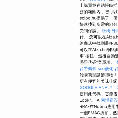
上購買並在結帳時插
務的範圍內，您可以
ecipo.hu提供
快速找到所需的部
受到保護。
板橋 外
付。 您可以在Alz
絡商店中找到最多3
可以在Alza.hu
車”按鈕，然後自動
憑證代碼”菜單項。
台中喬骨
seo優化
始購買聖誕節禮物！
所有便宜的美味佳
GOOGLE ANALYTI
使用此代碼，它節省
Look”。 A
柬埔寨簽
RRA-在Notin
一個EMAG折扣，然