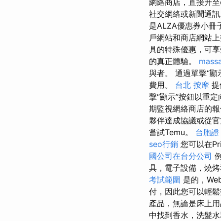
網絡商店，直接升至
社交網絡或新聞通
是ALZA優惠券小冊
戶網站和商店網站
具的特殊優惠，可享
的真正體驗。
mass
與者。 通過單擊“
費用。
台北 按摩
提
擊“顯示”按鈕以重
期監視網絡商店的
夥伴達成協議或從官
嘗試Temu。
台胞證
seo行銷
您可以在Pri
國公司在台分公司
例
具，電子設備，燒烤
考試範圍
是的，We
付，因此您可以輕
產品，無論是床上用
中找到香水，洗髮