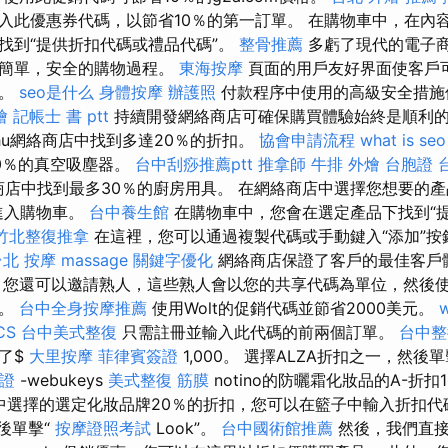
入此優惠券代碼，以節省10％的第一訂單。 在購物車中，在內
找到“提供折扣代碼或禮品代碼”。
整骨推薦
多虧了現代的電子
了一個簡單，安全的購物過程。
東海按摩
頁面的用戶友好界面使客戶
分。
seo是什么
身體按摩
辦護照
付款程序中使用的高級安全措施
燴
記帳士 書 ptt
持續開發網絡商店可確保購買體驗始終是順利
a.hu網絡商店中找到多達20％的折扣。
協會申請流程
what is seo
0％的真空吸塵器。
台中刮痧推薦ptt
推拿師
牛排 外燴
台胞證 
網絡商店中找到最多30％的廚房用具。 在網絡商店中選擇您想要的
進入購物車。
台中養生館
在購物車中，您會在選定產品下找到“
竹北整復推拿
在這裡，您可以通過複製代碼或手動鍵入“添加”按
台北 按摩
massage
關鍵字優化
網絡商店保證了客戶的最佳客戶
 您還可以邀請熟人，這些熟人會以您的共享代碼為單位，然後
餚。
台中全身按摩推薦
使用Wolt的促銷代碼並節省2000美元。
w
CS
台中美式整復
只需註冊並輸入此代碼的前兩個訂單。
台中整
了$
大里按摩
菲律賓簽證
1,000。 選擇ALZA折扣之一，然後單
證
-webukeys
美式整復 筋膜
notino的防曬霜化妝品的A-折扣
o應用中選擇的選定化妝品牌20％的折扣，您可以在籃子中輸入折扣
後單擊“
按摩證照考試
Look”。
台中國術館推薦
然後，我們直接