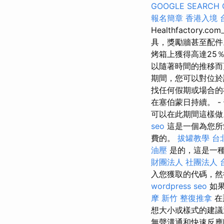
GOOGLE SEARCH 
報名簡章
香港入境 
Healthfacto
具，獎勵牆甚至配件。
烤箱上獲得高達25
以隨著時間的推移
期間，您可以對位於
找任何假期或場合的
在塞伯蒙日持續。 -
可以在此期間這樣
seo
這是一個為您所
費的。
拔罐教學
台
油壓
是的，這是一種
財團法人 社團法人
入您獲取的代碼，然
wordpress seo
如果
摩
新竹 整復推拿
在
想大小或樣式的建議
無聲溝通和快速反應