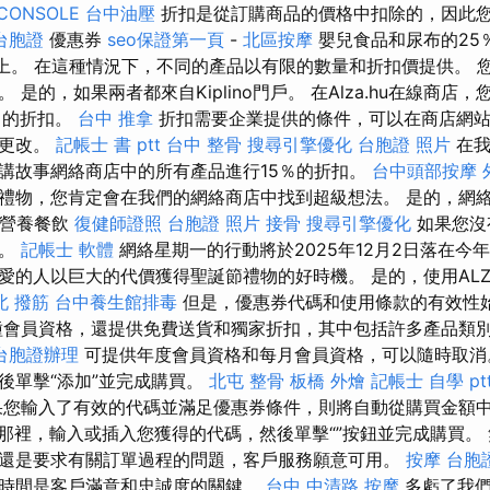
CONSOLE
台中油壓
折扣是從訂購商品的價格中扣除的，因此
台胞證
優惠券
seo保證第一頁
-
北區按摩
嬰兒食品和尿布的25
ry.com上。 在這種情況下，不同的產品以有限的數量和折扣價提供。
 是的，如果兩者都來自Kiplino門戶。 在Alza.hu在線商店
％的折扣。
台中 推拿
折扣需要企業提供的條件，可以在商店網站
而更改。
記帳士 書 ptt
台中 整骨
搜尋引擎優化
台胞證 照片
在我
講故事網絡商店中的所有產品進行15％的折扣。
台中頭部按摩
禮物，您肯定會在我們的網絡商店中找到超級想法。 是的，網
 營養餐飲
復健師證照
台胞證 照片
接骨
搜尋引擎優化
如果您沒
做。
記帳士 軟體
網絡星期一的行動將於2025年12月2日落在今
愛的人以巨大的代價獲得聖誕節禮物的好時機。 是的，使用AL
北 撥筋
台中養生館排毒
但是，優惠券代碼和使用條款的有效性
會員資格，還提供免費送貨和獨家折扣，其中包括許多產品類
台胞證辦理
可提供年度會員資格和每月會員資格，可以隨時取消
後單擊“添加”並完成購買。
北屯 整骨
板橋 外燴
記帳士 自學 pt
您輸入了有效的代碼並滿足優惠券條件，則將自動從購買金額
那裡，輸入或插入您獲得的代碼，然後單擊“”按鈕並完成購買。
還是要求有關訂單過程的問題，客戶服務願意可用。
按摩
台胞
時間是客戶滿意和忠誠度的關鍵。
台中 中清路 按摩
多虧了我們