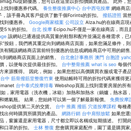
emag.hu促銷優惠，您可以在這里以折扣價購買產品。 此外，
訊上找到優惠券代碼。
養生整復推廣中心
台中西屯按摩
網絡商店
子，該手冊為其客戶提供了數千個Forints的折扣。
撥筋證照
當然
上找到優惠券。
Google商家檔案
公司設立
Alza.hu的在線商
受5％的折扣。
台北 按摩
Ecipo.hu不僅是一家在線商店，而
age
該網站已通過提供高質量的鞋類和配件並滿足各種需求，已
顯示”按鈕，我們將其重定向到網絡商店頁面，如果您滿足條件，
供有關該網絡商店當前特別優惠的信息或網絡商店中可用的銷
定向到網絡商店頁面上的銷售。
台北會計事務所
澳門 台胞證
ya
報價，以便每次提供最佳折扣。
台中整骨推薦
what is seo
每個代
方來源獲得。 因此，例如，如果您想以高價購買衣服或電子產
 台中
筋骨撥筋堂整復竹東
使用結帳時可用的折扣代碼來獲得更
manet
台中泰式按摩排毒
Webshop頁面上找到需要房屋的所
如，家用電器（洗衣機，冰箱）加熱和加熱水（鍋爐，熱水器
和燃氣瓶。 結果，您始終可以第一個了解最新報價。
免費按摩
bshop提供第二天的交貨。
台中 推薦 撥筋
穴道按摩課程
每種產
鬆找出何時購買所購買的產品。
網路行銷
台中肩頸放鬆
如果您選
品，窗簾還是家用電器，尺寸都立即以名稱或短期描述。 打開
水和口罩的折扣。
士林 整復
您會購買家庭配件，園丁還是購買家