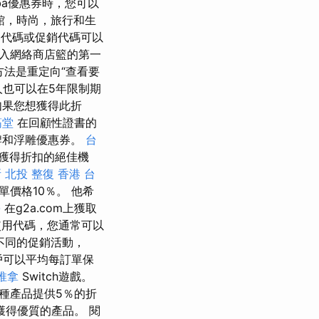
ba優惠券時，您可以
種餐館，時尚，旅行和生
券代碼或促銷代碼可以
插入網絡商店籃的第一
法是重定向“查看要
人也可以在5年限制期
果您想獲得此折
筋堂
在回顧性證書的
牌和浮雕優惠券。
台
獲得折扣的絕佳機
所
北投 整復
香港 台
單價格10％。 他希
學
在g2a.com上獲取
用代碼，您通常可以
不同的促銷活動，
用戶可以平均每訂單保
推拿
Switch遊戲。
為每種產品提供5％的折
得優質的產品。 閱