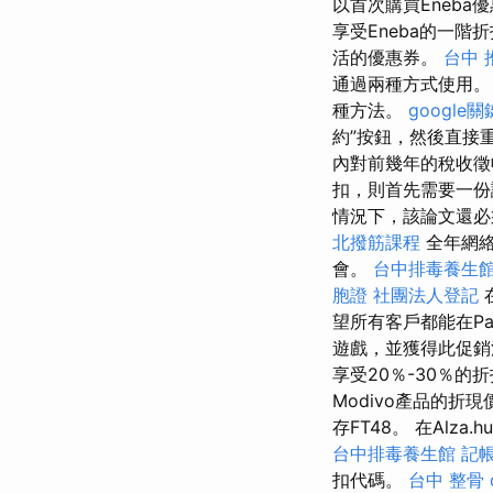
以首次購買Eneba
享受Eneba的一階
活的優惠券。
台中 
通過兩種方式使用
種方法。
google
約”按鈕，然後直接
內對前幾年的稅收
扣，則首先需要一份
情況下，該論文還必
北撥筋課程
全年網絡
會。
台中排毒養生
胞證
社團法人登記
望所有客戶都能在P
遊戲，並獲得此促銷
享受20％-30％
Modivo產品的折
存FT48。 在Alz
台中排毒養生館
記帳
扣代碼。
台中 整骨 d