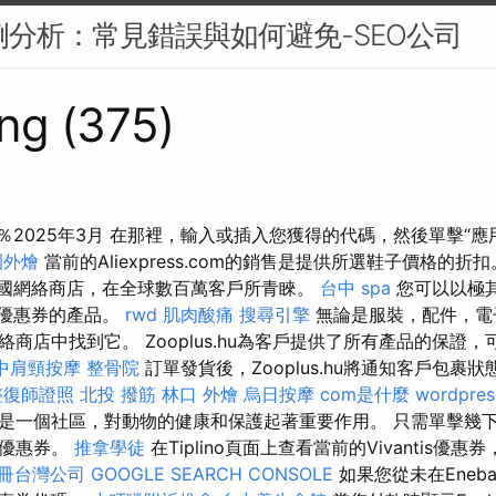
案例分析：常見錯誤與如何避免-SEO公司
ng (375)
3％2025年3月 在那裡，輸入或插入您獲得的代碼，然後單擊“
園外燴
當前的Aliexpress.com的銷售是提供所選鞋子價格的折
是一家中國網絡商店，在全球數百萬客戶所青睞。
台中 spa
您可以以極
ess優惠券的產品。
rwd
肌肉酸痛
搜尋引擎
無論是服裝，配件，電
商店中找到它。 Zooplus.hu為客戶提供了所有產品的保證，
中肩頸按摩
整骨院
訂單發貨後，Zooplus.hu將通知客戶包裹
整復師證照
北投 撥筋
林口 外燴
烏日按摩
com是什麼
wordpres
是一個社區，對動物的健康和保護起著重要作用。 只需單擊幾
和優惠券。
推拿學徒
在Tiplino頁面上查看當前的Vivantis優
冊台灣公司
GOOGLE SEARCH CONSOLE
如果您從未在Eneb