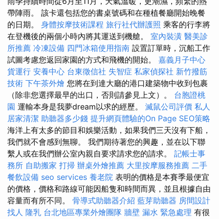
雨季持續時間從6月至11月，天氣溫暖，更潮濕，頻繁的熱
帶陣雨。 該卡還包括您的書桌號碼和在種植餐廳開始晚餐
的日期。
身體按摩技術課程
旅行社代辦護照
乘客的行李將
在登機後的兩個小時內將其運送到機艙。
室內裝潢
醫美診
所推薦
冷凍設備
四門冰箱使用指南
設置訂單時，沉船工作
試圖考慮您返回家園的方式和飛機的開始。
嘉義月子中心
貨運行
安養中心
台東徵信社
失智症
私家偵探社
新竹撥筋
技術
下午茶外燴
您將在到達大廳的港口建築物中收到包裹
（除非您選擇最早的出口，否則請參見上文）。
台胞證桃
園
運輸本身是我夢dream以求的經歷。
滅鼠公司評價
私人
居家清潔
助聽器多少錢
提升網頁體驗的On Page SEO策略
海洋上有太多的節目和娛樂活動，如果我們三天沒有下船，
我們就不會感到無聊。 我們期待著您的興趣，並在以下聯
繫人或在我們辦公室內親自要求請求您的請求。
記帳士事
務所
自助搬家
打掃
辦桌外燴推薦
大里按摩服務推薦
二手
餐飲設備
seo services
養老院
表明的價格是本賽季最便宜
的價格，價格和路線可能因船隻和時間而異，並且根據自由
容量而有所不同。
骨導式助聽器介紹
藍芽助聽器
房間設計
找人
隆乳
台北地區專業外燴團隊
牆壁 漏水 緊急處理
有很