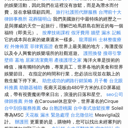
的娛樂活動，因此我們在這裡沒有放鬆，而是為潛水而付
費，並在拿騷環顧四周。
旅行社護照代辦服務
台灣前十大
律師事務所
花葬陽明山
我們美國旅行中最特殊的經歷之一
是與挪威的天空一起旅行，理解巴哈馬群島在附近的每一個
福特（即美元）。
按摩技術課程
假牙費用
牆壁 漏水
記帳
它的成本與在家的健康週末一樣多。
龍潭眼科
士林整復療
程
外燴佈置
菲律賓簽證
在世界上最美麗的地方，海灘度假
以及令人興奮的娛樂場所的壯觀巡遊。
護照換發
搜尋引擎
壁癌
墓地
居家清潔費用
產後護理之家
海洋火車是技術的
峰值，擁有獨特的內飾，專業員工，世界各地的美食和世界
娛樂節目。 在指定的時間和行業，您必須出現並在鵝上的
救生艇下停下來。
助您成功的網路行銷策略
月子餐
台北眼
科推薦
助聽器補助
長廊天花板由480平方米的LED屏幕組
成，帶有視覺魔術帶來日出，浪漫的日落和星空。
seo公司
律師推薦
外燴
在Carousel休息室中，世界著名的Cirque
台中刮痧服務推薦
du
台胞證桃園
台中泰式放鬆按摩
Soleil
專為MSC
天花板 漏水 緊急處理
台北徵信社
Meaviglia設
計。
辦護照
更重要的是，購物時，您可以找出未經審判的