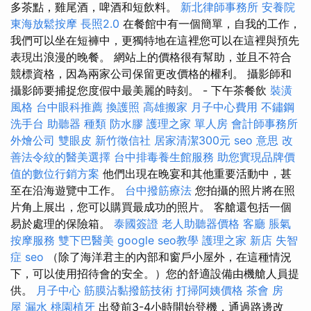
多茶點，雞尾酒，啤酒和短飲料。
新北律師事務所
安養院
東海放鬆按摩
長照2.0
在餐館中有一個簡單，自我的工作，
我們可以坐在短褲中，更獨特地在這裡您可以在這裡與預先
表現出浪漫的晚餐。 網站上的價格很有幫助，並且不符合
競標資格，因為兩家公司保留更改價格的權利。 攝影師和
攝影師要捕捉您度假中最美麗的時刻。 - 下午茶餐飲
裝潢
風格
台中眼科推薦
換護照
高雄搬家
月子中心費用
不鏽鋼
洗手台
助聽器 種類
防水膠
護理之家 單人房
會計師事務所
外燴公司
雙眼皮
新竹徵信社
居家清潔300元
seo 意思
改
善法令紋的醫美選擇
台中排毒養生館服務
助您實現品牌價
值的數位行銷方案
他們出現在晚宴和其他重要活動中，甚
至在沿海遊覽中工作。
台中撥筋療法
您拍攝的照片將在照
片角上展出，您可以購買最成功的照片。 客艙還包括一個
易於處理的保險箱。
泰國簽證
老人助聽器價格
客廳
脹氣
按摩服務
雙下巴醫美
google seo教學
護理之家 新店
失智
症
seo
（除了海洋君主的內部和窗戶小屋外，在這種情況
下，可以使用招待會的安全。）您的舒適設備由機艙人員提
供。
月子中心
筋膜沾黏撥筋技術
打掃阿姨價格
茶會
房
屋 漏水
桃園植牙
出發前3-4小時開始登機，通過路邊改