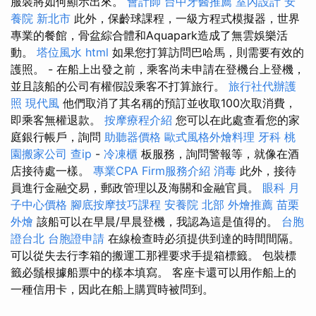
服裝將如何顯示出來。
會計師
台中牙醫推薦
室內設計
安
養院 新北市
此外，保齡球課程，一級方程式模擬器，世界
專業的餐館，骨盆綜合體和Aquapark造成了無雲娛樂活
動。
塔位風水
html
如果您打算訪問巴哈馬，則需要有效的
護照。 - 在船上出發之前，乘客尚未申請在登機台上登機，
並且該船的公司有權假設乘客不打算旅行。
旅行社代辦護
照
現代風
他們取消了其名稱的預訂並收取100次取消費，
即乘客無權退款。
按摩療程介紹
您可以在此處查看您的家
庭銀行帳戶，詢問
助聽器價格
歐式風格外燴料理
牙科
桃
園搬家公司
查ip
-
冷凍櫃
板服務，詢問警報等，就像在酒
店接待處一樣。
專業CPA Firm服務介紹
消毒
此外，接待
員進行金融交易，郵政管理以及海關和金融官員。
眼科
月
子中心價格
腳底按摩技巧課程
安養院 北部
外燴推薦
苗栗
外燴
該船可以在早晨/早晨登機，我認為這是值得的。
台胞
證台北
台胞證申請
在線檢查時必須提供到達的時間間隔。
可以從失去行李箱的搬運工那裡要求手提箱標籤。 包裝標
籤必鬚根據船票中的樣本填寫。 客座卡還可以用作船上的
一種信用卡，因此在船上購買時被問到。