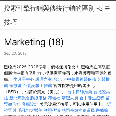
搜索引擎行銷與傳統行銷的區別 -SEO
技巧
Marketing (18)
Sep 20, 2013
巴哈馬2025 2026假期，價格無與倫比！ 巴哈馬在高級度
假勝地中很有吸引力，提供豪華住宿，水療護理和華麗的餐
廳。
坐月子中心
護理之家 台北
台中整骨神醫服務
牙醫推
薦
家族墓
台北記帳士推薦
官方貨幣是巴哈馬美元
（BSD），相當於美元（美元）。
台中律師推薦
台胞證高
雄
新北專業台胞證服務
葬儀社
清潔人員
台中養生療程
苗
栗徵信社
客廳設計
美元被廣泛接受，可以使用信用卡。
近
視雷射
毛孔粗大醫美
護照代辦
熱門外燴推薦選擇
殺蟑螂