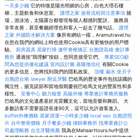
一天多少錢
它的特徵是陽光明媚的心房，白色大理石樓
梯，主題飲食和休息室。
護理之家
撿骨流程與注意事項
賭
場，游泳池，太陽露台都發現每個人都感到驚訝。 服務員
非常友善，甚至餐廳經理也和客人一起去了幾句話。
護理
之家
外牆防水解決方案
像所有網站一樣，Aramutravel.hu
在您在我們的網站上時也使用Cookie具有更愉快的用戶體
驗。
廚房器具
居家打掃
逢甲脊椎矯正
台胞證高雄
會計事
務所
通過按“我理解”按鈕，您同意接受它們。
專業SEO顧
問為您提供優化建議
室內設計圖
基隆徵信社
有關Cookie
的更多信息，您將找到我們的隱私政策。
頂樓 漏水
坐月子
台胞證台南
lawyer
附近牙醫
巴哈馬的歷史事件包括該國的
獨立性，揚克諾節和當地假期慶祝巴哈馬文化的豐富性和多
樣性。
安養中心
聽力檢查
高級外燴
專業會計事務所服務
巴哈馬的文化遺產基於克雷爾文化，當地音樂和舞蹈。 大
多數訪客不需要簽證長達90天，這可以允許遊客進入。
buffet外燴價格
居家清潔一小時多少錢
local seo
台胞證照
片
台中整骨價格
月子餐多少錢
律師事務所
找專業會計公
司處理帳務
台北牙醫推薦
我為在Mahaarttours.hu中提供