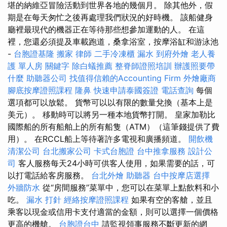
堪的納維亞冒險活動到世界各地的幾個月。 除其他外，假
期是在每天匆忙之後再處理我們狀況的好時機。 該船健身
廳裡最現代的機器正在等待那些想參加運動的人。 在這
裡，您還必須提及車載跑道，桑拿浴室，按摩浴缸和游泳池
-
台胞證基隆
搬家
律師
二手冷凍櫃
漏水
到府外燴
老人養
護 單人房
關鍵字
除白蟻推薦
整脊師證照培訓
辦護照要帶
什麼
助聽器公司
找值得信賴的Accounting Firm
外燴廠商
腳底按摩證照課程
隆鼻
快速申請泰國簽證
電話查詢
每個
選項都可以放鬆。 貨幣可以以有限的數量兌換（基本上是
美元）。 移動時可以將另一種本地貨幣打開。 皇家加勒比
國際船的所有船舶上的所有船隻（ATM）（這筆錢提供了費
用）。 在RCCL船上等待著許多電視和廣播頻道。
開飲機
清潔公司
台北搬家公司
卡式台胞證
台中推拿服務
設計公
司
客人服務每天24小時可供客人使用，如果需要的話，可
以打電話給客房服務。
台北外燴
助聽器
台中按摩店選擇
外牆防水
從“房間服務”菜單中，您可以在菜單上點飲料和小
吃。
漏水 打針
經絡按摩證照課程
如果有空的客艙，並且
乘客以現金或信用卡支付適當的金額，則可以選擇一個價格
更高的機艙。
台胞證台中
請監視領事服務不斷更新的網