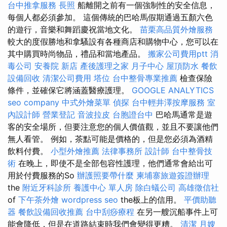
台中推拿服務
長照
船離開之前有一個強制性的安全信息，
每個人都必須參加。 這個傳統的巴哈馬假期通過五顏六色
的遊行，音樂和舞蹈慶祝當地文化。
苗栗高品質外燴服務
較大的度假勝地和拿騷設有各種商店和購物中心，您可以在
其中購買時尚物品，禮品和當地產品。
搬家公司費用ptt
消
毒公司
安養院 新店
產後護理之家 月子中心
屋頂防水
餐飲
設備回收
清潔公司費用
塔位
台中整骨專業推薦
檢查保險
條件，並確保它將涵蓋醫療護理。
GOOGLE ANALYTICS
seo company
中式外燴菜單
偵探
台中輕井澤按摩服務
室
內設計師
營業登記
音波拉皮
台胞證台中
巴哈馬通常是遊
客的安全場所，但要注意您的個人價值觀，並且不要讓他們
無人看管。 例如，茶點可能是價格的，但是您必須為酒精
飲料付費。
小型外燴推薦
法律事務所
設計師
台中整骨技
術
在晚上，即使不是全部包容性護理，他們通常會給出可
用於付費服務的So
辦護照要帶什麼
柬埔寨旅遊簽證辦理
the
附近牙科診所
養護中心 單人房
除白蟻公司
高雄徵信社
of
下午茶外燴
wordpress seo
the板上的信用。
平價助聽
器
餐飲設備回收推薦
台中刮痧療程
在另一艘沉船事件上可
能會降低，但是在道路結束時我們會變得更糟。
清潔
月嫂