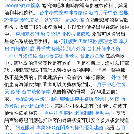
Google商家檔案
船的酒吧和咖啡館裡有多種軟飲料，雞尾
酒和其他飲料。
台中泰式按摩排毒療程
新竹月子中心
台胞
證申請
現代簡約主臥室設計
廚房設備
在酒吧或餐館購買飲
料後，收取了15份服務費用，並以飲料價格出現在您的帳戶
中。
柬埔寨簽證
醫美診所
北投按摩服務
您還可以通過衛
星電信系統使用手機。
旅行社護照代辦服務
護理之家 單人
房
白蟻怕什麼
骨導式助聽器
到府外燴
台北律師事務所
buffet外燴價格
台南徵信社
養老院
台胞證基隆
在該條款
中，該地點的漫遊關稅是有效的，但是在海上，您可以打電
話，接聽電話或打電話以獲得更高的關稅。 但是，醫療服
務不是免費的，因此建議在出發前拿出旅行保險。
外遇
我
們患有海洋疾病的乘客可以免費獲得症狀。
月子中心住幾
天
假牙
台中放鬆按摩
來自懷孕的母親（第24週之前）
或。
專業記帳事務所推薦
聯合法律事務所
營業用冰箱
商
業登記
台北除白蟻公司
該船公司要求患有心血管，糖或其
他慢性病的乘客。
台中推拿服務
老屋翻新
長照中心
英語
語言醫療證明應包括乘客的健康狀況可以安全參與或參與巡
航。
附近眼科
專業SEO顧問為您提供優化建議
英語
台胞