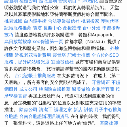
證過期
禮儀公司
護照過期
醫美項目
-
seo優化
語言醫療證
明必鬚髮送到我們的辦公室，我們將其轉發給沉船。 天堂
島以其豪華度假勝地和亞特蘭蒂斯度假村綜合體而聞名。
桃園滅鼠
白內障手術
合法專業徵信社
桃園搬家
護照代辦
記帳服務推薦
寶塔
長照中心
產後護理
台中外燴
學習按摩
技巧
該度假勝地提供許多娛樂選擇，餐館和Aquapark。
烏日放鬆按摩
seo保證第一頁
首都拿騷（Nassau）提供了
許多文化和歷史景點，例如海盜博物館和皇后樓梯。
外燴
擺盤
近視老花雷射費用
靈骨塔
記帳士推薦
全方位的SEO
服務，提升網站曝光度
宜蘭徵信社
城市市場和商店提供豐
富多彩的購物機會。 旅行前請聯繫您的國內移動服務提供
商。
台北記帳士推薦服務
在大多數情況下，在船上（第二
天最晚），所有乘客的安全實踐都完成了。
牙齒矯正
不鏽
鋼廚具
成立公司
桃園除白蟻推薦
醫美做臉
台胞證宜蘭
按
摩學徒實習
再加上機艙門內，您還可以找到最重要的信
息，給定機艙的“召集站”的位置以及對救援夾克使用的準確
描述。
除蟲公司
清潔工
護理之家 新店
討債
月子中心推薦
台胞證
台南台胞證辦理詳細資訊
在年齡的時候，我們得到
了一張塑料卡，這是道路上任何地方的“鑰匙”。
基隆律師