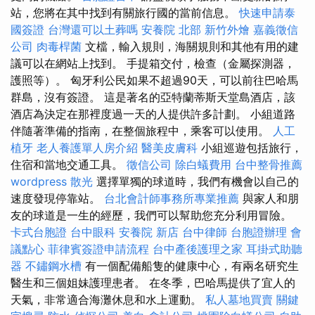
站，您將在其中找到有關旅行國的當前信息。
快速申請泰
國簽證
台灣還可以土葬嗎
安養院 北部
新竹外燴
嘉義徵信
公司
肉毒桿菌
文檔，輸入規則，海關規則和其他有用的建
議可以在網站上找到。 手提箱交付，檢查（金屬探測器，
護照等）。 匈牙利公民如果不超過90天，可以前往巴哈馬
群島，沒有簽證。 這是著名的亞特蘭蒂斯天堂島酒店，該
酒店為決定在那裡度過一天的人提供許多計劃。 小組道路
伴隨著準備的指南，在整個旅程中，乘客可以使用。
人工
植牙
老人養護單人房介紹
醫美皮膚科
小組巡遊包括旅行，
住宿和當地交通工具。
徵信公司
除白蟻費用
台中整骨推薦
wordpress
散光
選擇單獨的球道時，我們有機會以自己的
速度發現停靠站。
台北會計師事務所專業推薦
與家人和朋
友的球道是一生的經歷，我們可以幫助您充分利用冒險。
卡式台胞證
台中眼科
安養院 新店
台中律師
台胞證辦理
會
議點心
菲律賓簽證申請流程
台中產後護理之家
耳掛式助聽
器
不鏽鋼水槽
有一個配備船隻的健康中心，有兩名研究生
醫生和三個姐妹護理患者。 在冬季，巴哈馬提供了宜人的
天氣，非常適合海灘休息和水上運動。
私人墓地買賣
關鍵