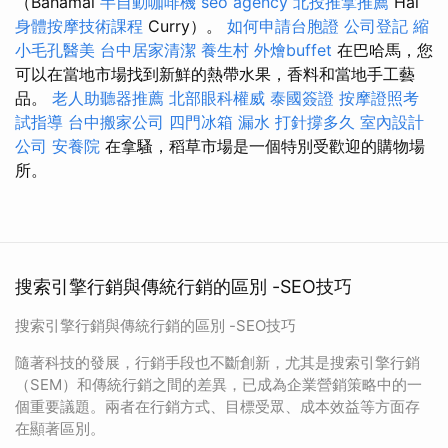
（Bahamai
半自動咖啡機
seo agency
北投推拿推薦
Hal
身體按摩技術課程
Curry）。
如何申請台胞證
公司登記
縮
小毛孔醫美
台中居家清潔
養生村
外燴buffet
在巴哈馬，您
可以在當地市場找到新鮮的熱帶水果，香料和當地手工藝
品。
老人助聽器推薦
北部眼科權威
泰國簽證
按摩證照考
試指導
台中搬家公司
四門冰箱
漏水 打針撐多久
室內設計
公司
安養院
在拿騷，稻草市場是一個特別受歡迎的購物場
所。
搜索引擎行銷與傳統行銷的區別 -SEO技巧
搜索引擎行銷與傳統行銷的區別 -SEO技巧
隨著科技的發展，行銷手段也不斷創新，尤其是搜索引擎行銷
（SEM）和傳統行銷之間的差異，已成為企業營銷策略中的一
個重要議題。兩者在行銷方式、目標受眾、成本效益等方面存
在顯著區別。