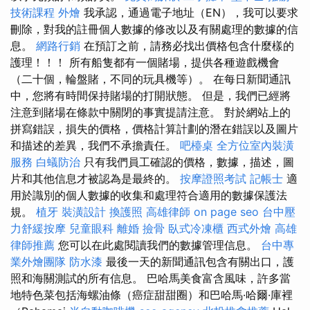
技術課程
外燴
我承認，通過電子地址（EN），我可以要求
刪除，對我的註冊個人數據的修改以及有關處理的數據的信
息。
網路行銷
在預訂之前，請務必找出價格包含什麼樣的
護理！！！ 所有船隻都有一個賭場，提供各種遊戲機會
（二十個，輪盤賭，不同的玩具機等）。 在每日新聞通訊
中，您將有時間保持賭場的打開狀態。 但是，我們已經將
注意到賭場在條款中關閉的事實提請注意。 對於網站上的
拼寫錯誤，損失的價格，價格計算計劃的潛在錯誤以及圖片
和描述的差異，我們不承擔責任。
吧檯桌
全方位室內裝潢
服務
白蟻防治
只有我們員工確認的價格，數據，描述，圖
片和其他信息才被認為是最終的。
按摩證照考試
記帳士
適
用於識別的個人數據的收集和處理符合適用的數據保護法
規。
植牙
裝潢設計
換護照
高雄律師
on page seo
台中壓
力舒緩按摩
兒童眼科
離婚
撿骨
臥式冷凍櫃
西式外燴
高雄
律師推薦
您可以在此處閱讀我們的數據管理信息。
台中專
業外燴團隊
防水漆
最後一天的新聞通訊包含有關出口，護
照和海關測試的所有信息。 巴哈馬美食富含風味，許多當
地特色菜包括海螺油條（癌症甜甜圈）和巴哈馬·哈爾·庫裡