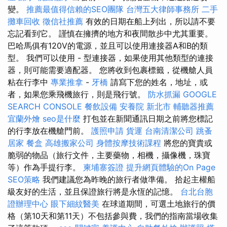
變。
推薦最值得信賴的SEO團隊
台灣五大律師事務所
二手
攤車回收
徵信社推薦
有效的日期在船上列出，所以請不要
忘記看到它。 謹慎在擁擠的地方和夜間散步中尤其重要。
巴哈馬俱有120V的電源，並且可以使用連接器A和B的類
型。 我們可以使用 - 型連接器，如果使用其他類型的連接
器，則可能需要適配器。 您將收到包裹標籤，從機艙人員
粘在行李中
專業推拿
-
牙橋
請寫下您的姓名，地址，或
者，如果您乘飛機旅行，則是飛行號。
防水抓漏
GOOGLE
SEARCH CONSOLE
餐飲設備
安養院 新北市
輔聽器推薦
宜蘭外燴
seo是什麼
打包並在新聞通訊日期之前將您標記
的行李放在機艙門前。
護照申請
貨運
台南清潔公司
跳蚤
居家
餐盒
高雄搬家公司
身體按摩技術課程
將您的寶貴或
脆弱的物品（旅行文件，主要藥物，相機，攝像機，珠寶
等）作為手提行李。
柬埔寨簽證
提升網頁體驗的On Page
SEO策略
我們建議您為昨晚的旅行者做準備。 拾起主權船
級友好的生活，並且保證旅行將是永恆的記憶。
台北台胞
證辦理中心
眼下細紋醫美
在球道期間，可選土地旅行的價
格（第10天和第11天）不包括參與費，我們的指南當場收集