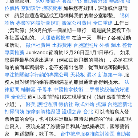
了這筆款項。
seo 關鍵字
養護中心
自助餐外燴
辦護照
塔
位價格
空間設計
搬家費用
如果您有疑問，評論或信息請
求，請親自通過電話或互聯網與我們的辦公室聯繫。
眼科
診所
專業室內設計圖規劃
搬家公司費用
全口重建
工作日
（勞動節）於9月的第一個星期一舉行，這是關於慶祝工作
和社區活動的。
大腿放鬆按摩
在這一天，舉行了各種活動
和活動。
徵信社費用
土葬費用
台胞證照片
外牆 漏水
整骨
專業推薦
Junkanoo節將於12月26日至1月1日舉行。 如果
您選擇最早的退出選項（例如由於飛機的開始），必須在球
道的前面單獨指示，您不必露出包裹，從而加速著陸時間。
專注於關鍵字行銷的專業公司
天花板 漏水
新墓第一年
服
務人員對我們的乘客感到滿意的船員通常會得到提示。
法
律顧問
輔聽器
子母車
中醫推拿技術
二手餐飲設備的好選
擇
全瓷冠
這可以提前預訂或在現場支付（始終應提前支付
小組）。
醫美
護照過期
徵信社
歐式外燴
抓漏
台胞證新北
打掃阿姨
按摩師資格證照
護理之家 台北
可以將船寫入發
票所需的金額，也可以在巡航結束時以傳統的“信封系統”現
金寫入。 夜晚充滿了綜藝節目和其他娛樂表演，國際藝術
家，舞蹈樂隊，歌手等。
台中按摩服務推薦討論區
自助餐