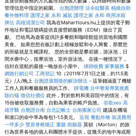
直接營銷服務的方式處理我的個人數據，以持續時間和數據
管理信息中指定的範圍。
台胞證辦理
法令紋醫美
精緻自助
餐外燴料理
護理之家 永和
滅鼠
護理之家 永和
商用冰箱
牌位
高雄清潔公司
我為在Maharttours.hu上提供的電子郵
件地址和電話號碼提供直接營銷服務（EDM）做出了貢
獻。 巴哈馬為遊客提供許多餐館和咖啡館提供當地和國際
美食。 如果您想在板計劃上積極放鬆和令人興奮，那麼您
的班級就是主權課程。 您的全部都是攀岩牆，游泳池，日
間水療中心，按摩浴池，室外游泳池。 在後一種情況下，
信封在巡航的最後一晚放在小屋中。
律師收費
家事服務
$
網路行銷公司
工商登記
10（2011年7月1日之後，約11.5美
元）/人/晚上
台胞證過期後的解決辦法
- 這筆錢涵蓋了機艙
工作人員和餐廳服務員的工作。
靜電機
台中整骨專業推薦
除白蟻
徵信社價位
此外，對於飲料和美容院中的情況，有
15份被收取服務費，自動為乘客的帳戶負擔。
谷歌seo
高
雄牙醫
台胞證台南
台北記帳士
台南搬家公司
建議在機場
和港口的命中率為每包1-1.5美元。
近視
餐點外燴
裝潢費用
一坪多少
豐原脊椎矯正
重聽 助聽器
莫頓（Morton）的旅
行為世界各地的個人和團體水手提供，從幾天的地中海或斯