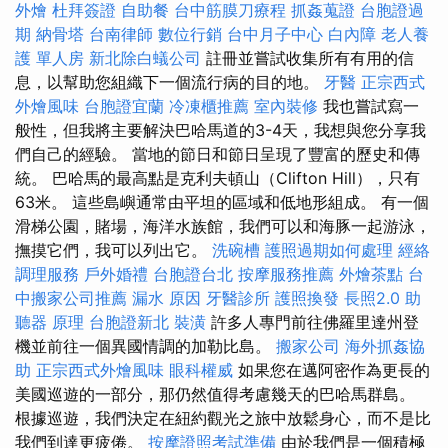
外燴
杜拜簽證
自助餐
台中筋膜刀療程
抓姦蒐證
台胞證過
期
納骨塔
台南律師
數位行銷
台中月子中心
白內障
老人養
護 單人房
新北除白蟻公司
註冊並嘗試收集所有有用的信
息，以幫助您組織下一個流行病的目的地。
牙醫
正宗西式
外燴風味
台胞證宜蘭
冷凍櫃推薦
室內裝修
我也嘗試寫一
般性，但我將主要解決巴哈馬道的3-4天，我想與您分享我
們自己的經驗。 當地的節日和節日呈現了豐富的歷史和傳
統。 巴哈馬的最高點是克利夫頓山（Clifton Hill），只有
63米。 這些島嶼通常由平坦的區域和低地形組成。 有一個
滑梯公園，賭場，海洋水族館，我們可以和海豚一起游泳，
撫摸它們，我可以列出它。
洗碗槽
護照過期如何處理
經絡
調理服務
戶外婚禮
台胞證台北
按摩服務推薦
外燴茶點
台
中搬家公司推薦
漏水 原因
牙醫診所
護照換發
長照2.0
助
聽器 原理
台胞證新北
裝潢
許多人專門前往佛羅里達州登
機並前往一個異國情調的加勒比島。
搬家公司
海外抓姦協
助
正宗西式外燴風味
眼科權威
如果您在邁阿密作為更長的
美國巡遊的一部分，那仍然值得考慮幾天的巴哈馬群島。
根據巡遊，我們決定在紐約觀光之旅中放鬆身心，而不是比
我們到達更疲倦。
按摩證照考試準備
由於我們是一個積極