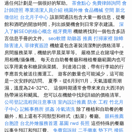
過任何計劃是一個很好的幫助。
茶會點心
免費律師詢問
會
計師證照
專業清潔人員介紹
桃園外燴
食品機械
空間
新北
徵信社
台北月子中心
該新聞通訊包含大量一般信息，從餐
館和酒吧的開放時間，列出娛樂機會到日常穿衣建議。
深
入了解SEO的核心概念
植牙費用
機艙將找到一個包含多語
言信息手冊的文件。
seo軟體
助聽器 推薦
打掃家裡
除蟑
除害達人
菲律賓簽證
機艙還包含著裝清潔劑的價格清單，
房間服務菜單，機艙的早晨菜單等。 嚴格禁止在賭場中使
用相機/攝像機。 每天在自助餐餐廳和種植餐廳範圍內也可
以享用素食和糖尿病菜餚。 到達港口後，帶有行李箱的行
李應首先被送往搬運工。 遊客的數量也可能減少，這可能
是一次安靜的訪問。 夏季 - 從6月到11月，天氣溫暖而潮
濕，溫度為24-32°C。 這個時期通常會帶來來自大西洋的
熱帶淋浴和颶風。 您可以在機艙中找到詳細的價格清單。
公司登記流程與注意事項
室內設計推薦
防水 工程
竹北月
子中心
記帳事務所
抓姦
冷氣清洗
除了種植和自助餐的餐
廳外，船上還有不同類型和样式（點菜）餐廳。
眼科推薦
台胞證
台北外燴服務首選
墓園
rwd
長照
這些特殊的餐廳
以事先預訂和預訂費。
免費寫訴狀
二手攤車
墊下巴
撥筋