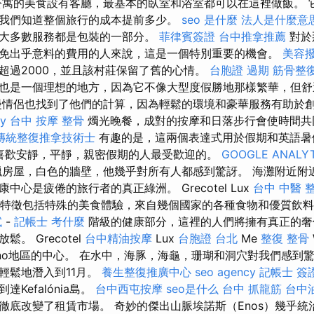
寓的美食設有客廳，最基本的臥室和浴室都可以在這裡做飯。 
我們知道整個旅行的成本提前多少。
seo 是什麼
法人是什麼意
大多數服務都是包裝的一部分。
菲律賓簽證
台中推拿推薦
對於
免出乎意料的費用的人來說，這是一個特別重要的機會。
美容
超過2000，並且該村莊保留了舊的心情。
台胞證 過期
筋骨整
也是一個理想的地方，因為它不像大型度假勝地那樣繁華，但舒
漫情侶也找到了他們的計算，因為輕鬆的環境和豪華服務有助於
y
台中 按摩 整骨
燭光晚餐，成對的按摩和日落步行會使時間共
傳統整復推拿技術士
有趣的是，這兩個表達式用於假期和英語
那些喜歡安靜，平靜，親密假期的人最受歡迎的。
GOOGLE ANALYT
房屋，白色的牆壁，他幾乎對所有人都感到驚訝。 海灘附近附
中心是疲倦的旅行者的真正綠洲。 Grecotel Lux
台中 中醫 
容性的特徵包括特殊的美食體驗，來自幾個國家的各種食物和優質飲
試
-
記帳士 考什麼
階級的健康部分，這裡的人們將擁有真正的奢
。 Grecotel
台中精油按摩
Lux
台胞證 台北
Me
整復 整骨
thymno地區的中心。 在水中，海豚，海龜，珊瑚和洞穴對我們感到
輕鬆地潛入到11月。
養生整復推廣中心
seo agency
記帳士 簽
Kefalónia島。
台中西屯按摩
seo是什么
台中 抓龍筋
台中
徹底改變了租賃市場。 奇妙的傑出山脈埃諾斯（Enos）幾乎