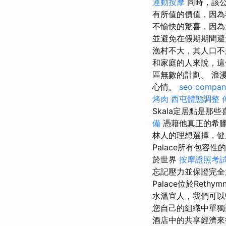
運動按摩
同時，該公
有所值的價值，因為
不愉快的驚喜，因為
並避免在假期期間避
漁村不大，其人口不
和家庭的人來說，這
區無數的計劃。 浪
心情。
seo compan
烤肉
西屯體態調整
Skala定居點是
備
憑藉他真正的希臘
林人的理想選擇，健康
Palace所有包
於世界
按摩證照考
忘記壓力並保證完全放鬆
Palace位於Re
水溫宜人，我們可以
您自己的組織中單獨到達
酒店中的共享經濟來