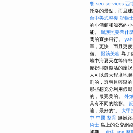
餐
seo services
西
托洛的景點，而且建
台中美式整復
記帳士
的小酒館和漂亮的小
能。
辦護照要帶什
間的直接飛行。
ya
單，更快，而且更
宿。
撥筋美容
為了促
地中海夏天在等待您
慶祝耶穌復活的慶
人可以最大程度地彌
劃的，透明且輕鬆
那些想充分利用假期
的，最完美的。
外
具有不同的陰影。
適，最好的”。
大甲
中 中醫 整骨
無鐵路
術士
島上的公交網絡
初期。
台中 spa
整