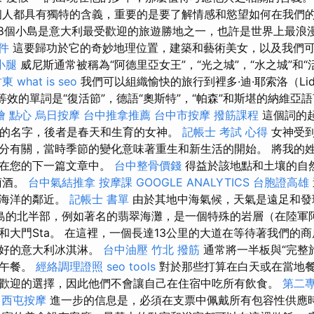
人都具有獨特的含義，重要的是要了解情感和慾望如何在我們的
18個小島是意大利最受歡迎的旅遊勝地之一，也許是世界上最浪
件
這要歸功於它的奇妙地理位置，建築和藝術美女，以及我們
小腿
威尼斯通常被稱為“阿德里亞女王”，“光之城”，“水之城”和“
竹東
what is seo
我們可以組織愉快的旅行到裡多·迪·耶索洛（Li
語等效的單詞是“復活節”，德語“奧斯特”，“帕森”和斯堪的納維亞語言
燴 點心
烏日按摩
台中推拿推薦
台中市按摩
撥筋課程
這個詞的
e）的名字，後者是春天和生育的女神。
記帳士 考試 心得
女神受到
分有關，當時季節的變化意味著重生和新生活的開始。 將我的
存在您的下一篇文章中。
台中整骨價錢
得益於該地點和土壤的自
葡萄酒。
台中氣結推拿
按摩課
GOOGLE ANALYTICS
台胞證高雄
和海洋的鄰近。
記帳士 書單
由於其地中海氣候，天氣是遠足和發
島的北半部，例如著名的翡翠海灘，是一個特殊的岩層（在陸軍
和大門Sta。 在這裡，一個長達13公里的大道在等待著我們的
最好的意大利冰淇淋。
台中油壓
竹北 撥筋
通常將一半板與“完整
供午餐。
經絡調理證照
seo tools
對於那些打算在白天或在當地
歡迎的選擇，因此他們不會讓自己在住宿中吃所有飲食。
第二
西屯按摩
進一步的信息是，必須在支票中佩戴所有包容性供應