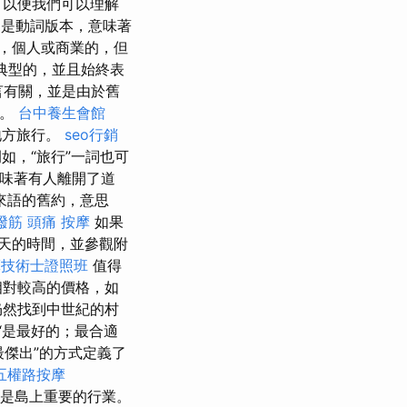
，以便我們可以理解
”一詞是動詞版本，意味著
，個人或商業的，但
典型的，並且始終表
言有關，並是由於舊
同。
台中養生會館
地方旅行。
seo行銷
如，“旅行”一詞也可
意味著有人離開了道
來語的舊約，意思
撥筋
頭痛 按摩
如果
天的時間，並參觀附
摩技術士證照班
值得
相對較高的價格，如
仍然找到中世紀的村
“是最好的；最合適
適，最傑出”的方式定義了
五權路按摩
經是島上重要的行業。