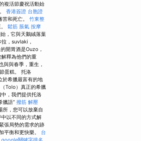
的複活節慶祝活動始
改。
香港簽證 台胞證
痛苦和死亡。
竹東整
庭。
鬆筋
脹氣 按摩
始，它與天鵝絨落葉
suvlaki，
的開胃酒是Ouzo，
被解釋為他們的重
也與與春季，重生，
節蛋糕。 托洛
位於希臘最富有的地
（Tolo）真正的希臘
價中，我們提供托洛
希臘語“
撥筋 解壓
想場所，您可以放棄自
夢中以不同的方式解
緊張局勢的需求的跡
加平衡和更快樂。
台
。
google關鍵字排名