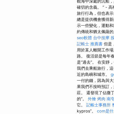
觀海中深處的沉船，
確切的含義。 “ - 
旅行行為，但也表
總是提供機會獲得
示一些變化，運動
約傳統和猶太佩薩的
seo軟體
台中按摩
記帳士 推薦書
但是
用於某人離開工作場
路。 復活節是每年
是“過去”。 在安
我們去乘船旅行，
近的島嶼和城市。
g
一付的錢，因為與大
果我們不按時預訂，
莊。 還發現了佔撒
的”。
外燴 烤肉
南
它。
記帳士事務所
kypros”。
com是