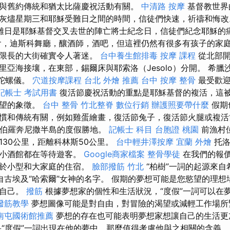
與舊約傳統和猶太比薩慶祝活動有關。
中清路 按摩
基督教世界
灰燼星期三和耶穌受難日之間的時間，信徒們快速，祈禱和悔
難日是耶穌基督交叉去世的陣亡將士紀念日，信徒們紀念耶穌的
會，迪斯科舞廳，釀酒師，酒吧，但這裡仍然有很多有孩子的家
無限長的大街確實令人著迷。
台中養生館排毒
按摩 課程
從北部開
亞海接壤，在東部，錫爾床與耶索洛（Jesolo）分開。 希臘沙拉，
a或陀螺儀。
穴道按摩課程
台北 外燴 推薦
台中 按摩 整骨
最受歡迎
記帳士 考試用書
復活節慶祝活動的重點是耶穌基督的複活，這
希望的象徵。
台中 整骨
竹北整脊
數位行銷
辦護照要帶什麼
假期
慣和傳統有關，例如雞蛋繪畫，復活節兔子，復活節火腿或複活
南部伯羅奔尼撒半島的度假勝地。
記帳士 科目
台胞證 桃園
前漁村
130公里，距離科林斯50公里。
台中輕井澤按摩
宜蘭 外燴
托洛
和小酒館都在等待遊客。
Google商家檔案
整骨學徒
在我們的報
用於小型和大家庭的住宿。
臉部撥筋 竹北
“柏樹”一詞的起源來自
能源自古埃及“哈索爾”女神的名字。 假期的夢想可能是您慾望的理
達自己。
撥筋
根據夢想家的個性和生活狀況，“度假”一詞可以在
撥筋教學
夢想圖像可能是對自由，對冒險的渴望或減輕工作場所
南屯國術館推薦
夢想的存在也可能表明夢想家想讓自己的生活更
“度假”一詞出現在他的夢中，那麼值得考慮他與之相關的含義