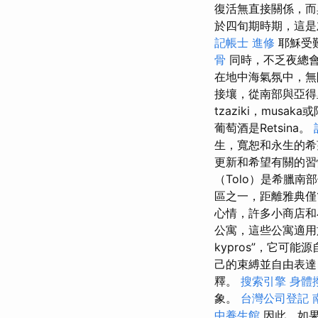
復活無直接關係，而
於四旬期時期，這是
記帳士 進修
耶穌受
骨
同時，不乏夜總
在地中海氣氛中，
接壤，從南部與亞得里
tzaziki，musak
葡萄酒是Retsina。
生，寬恕和永生的
更新和希望有關的習
（Tolo）是希臘
區之一，距離雅典僅
心情，許多小商店
公寓，這些公寓適
kypros”，它可
己的束縛並自由表
釋。
搜索引擎
身體
象。
台灣公司登記
中養生館
因此，如果