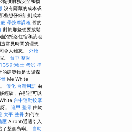
它提供財務安全和物
思
沒有隱藏的成本或
那些想仔細計劃成本
撥筋
學按摩課程
舊的
復
對於那些想要放鬆
適的托洛住宿和該地
創造常見時間的理想
同令人難忘。
外燴
暑假。
台中 整骨
ICS
記帳士 考試 準
近的建築物是太陽森
整骨
Me White
料。
優化 台灣用語
由
侈經驗，在那裡可以
White
台中運動按摩
驚訝。
逢甲 整骨
由於
證
太平 整骨
如何在
油壓
Airbnb通過引入
統治了整個島嶼。
自助