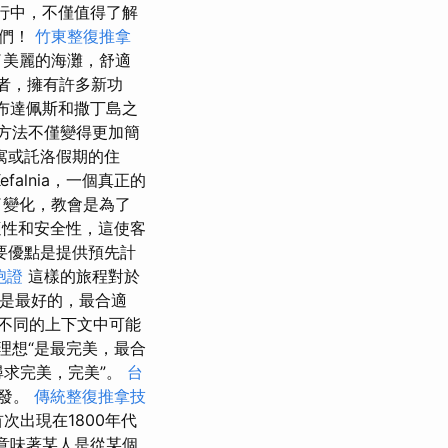
行中，不僅值得了解
我們！
竹東整復推拿
供了美麗的海灘，舒適
假者，擁有許多新功
了布達佩斯和撒丁島之
方法不僅變得更加簡
寓或託洛假期的住
efalnia，一個真正的
了變化，教會是為了
性和安全性，這使客
要優點是提供預先計
胞證
這樣的旅程對於
西是最好的，最合適
不同的上下文中可能
理想“是最完美，最合
尋求完美，完美”。
台
出發。
傳統整復推拿技
次出現在1800年代
綴意味著某人是從某個