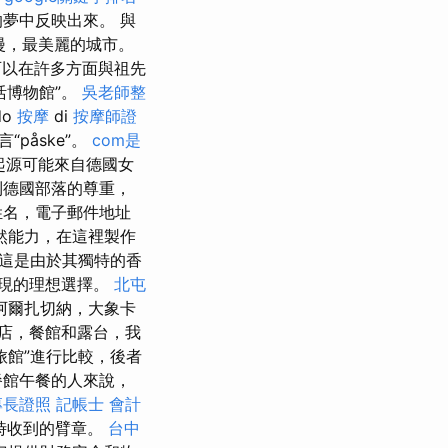
夢中反映出來。 與
漫，最美麗的城市。
可以在許多方面與祖先
活博物館”。
吳老師整
do
按摩
di
按摩師證
“påske”。
com是
起源可能來自德國女
德國部落的尊重，
姓名，電子郵件地址
然能力，在這裡製作
這是由於其獨特的香
現的理想選擇。
北屯
阿爾扎切納，大象卡
商店，餐館和露台，我
旅館”進行比較，後者
餐館午餐的人來說，
專長證照
記帳士 會計
時收到的臂章。
台中