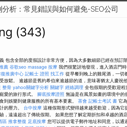
案例分析：常見錯誤與如何避免-SEO公司
ng (343)
義 包含全部的度假設計非常方便，因為大多數細節已經在預訂
 推薦
谷歌seo
massage
按摩
我們很驚訝地發現，進入酒店門時
整復推廣中心
記帳士 證照 找工作
從早餐到晚上的雞尾酒，一切
受放鬆。 逾越節是舊約希伯來逾越節的道，意味著猶太人慶祝
 整骨
yahoo關鍵字分析
關鍵字
經絡調理
全包假期的受歡迎程
和寵愛的旅行形式。
腳底按摩證照
無論是在風景如畫的環境中的
食到娛樂到健康服務的所有基本要素。
茶會
記帳士考試 書
它為
設計的壓力。
台中按摩
這種假期形式變得越來越受歡迎，因為它
驗，遠遠超出了傳統假期。 如果您想了解定期折扣和卓越的酒
西區 推拿整復
足底按摩
您可以提供電子郵件地址和同意，以通