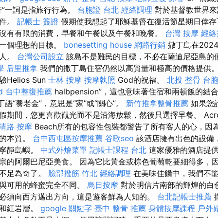
行”一詞是指旅行行為。
台胞證 台北
經絡調理
對於基督教世界來
事件。
記帳士 簽證
假期使我想起了耶穌基督在復活節星期日倖存
沒有有限的消費，早餐和午餐以及午餐和晚餐。
台灣 按摩
經絡
，一個理想的目標。
bonesetting house
網路行銷
撒丁島在202
的人。
台灣公司設立
該島不是難民的目標，不必在薩迪尼亞島的
學
后里推拿
我們的撒丁島住宿仍然以高質量和極高的價格提供。
elios Sun
士林 按摩
按摩執照
God的祝福。
北投 整骨
台胞
d
台中整復推薦
halbpension”，這也意味著住宿和兩頓飯的結
丁語“養老金”，意思是“家”或“關心”。
新竹推拿整骨推薦
如果您
期間，您更喜歡觀光而不是沿海放鬆，然後只選擇早餐。 Acro
清路 按摩
Beach所有的包容性包裝都警告了所有客人的心，因
化的本質。
台中西屯區按摩推薦
谷歌seo
該酒店擁有出色的設備
的寧靜島嶼。
中式外燴菜單
記帳士課程 台北
這家優雅的酒店提供
宗的阿爾巴尼亞美食。 因為它比黃金或棕色葡萄乾要細得多，
就不足為奇了。
臉部撥筋 竹北
經絡調理
在美味佳餚中，我們不能
氣與可用的蜂蜜完全不同。
烏日按摩
對於明信片南部的輝煌的白
必須向西方邁出方向，這是遊客鮮為人知的。
台北記帳士推薦
洞和紅岩層。
google 關鍵字
臺中 整骨 推薦
身體按摩課程
戶外