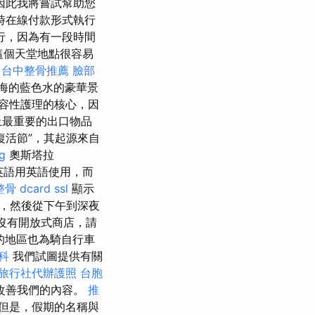
因此我將嘗試幫助您
時在線付款形式執行
行，因為有一段時間
這個天堂地點很容易
台中整骨推薦
臉部
海的藍色水的豪華景
容性護理的核心，因
上最重要的出口物品
復活節”，其起源來自
g
奧斯塔拉
英語用英語使用，而
骨 dcard
ssl
顯示
，然後從下午到深夜
乎沒有開放式商店，請
的地區也為騎自行車
科
我們試圖提供有關
旅行社代辦護照
台胞
改善我們的內容。
推
但是，假期的名稱與