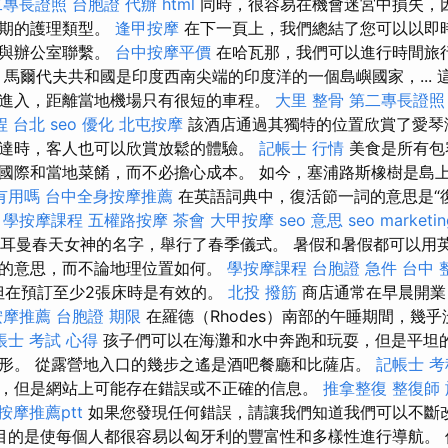
二專長證照
台胞證 代辦
html
同時，很容易在機會迷宮中損失，
假期的護理類型。
逢甲按摩
在下一頁上，我們總結了您可以以即
需與辦公室聯繫。
台中按摩平價
在哈瓦那，我們可以進行時間旅
馬爾代夫共和國是印度西南尖端的印度洋的一個島嶼國家，... 
進入，距離當地機場只有很短的車程。
大里 整骨
第二專長證照
程 台北
seo 優化
北屯按摩
該酒店通過其獨特的位置欣賞了愛琴
達時，客人也可以欣賞放鬆的體驗。
記帳士 行情
美食是所有包
國際和當地菜餚，而不必擔心成本。 如今，塞浦路斯橡樹是島
有用嗎
台中全身按摩推薦
在英語詞典中，復活節一詞的意思是“
。
學按摩課程
五權路按摩
茶會
大甲按摩
seo 意思
seo marketin
古代日耳曼春天女神的名字，舉行了春季儀式。 暑假和暑假都可以用
的意思，而不論地理位置如何。
學按摩課程
台胞證 急件
台中 整
但在預訂至少2張床時是有效的。
北投 撥筋
商店通常在早晨開業
按摩推薦
台胞證 期限
在羅德（Rhodes）南部的午睡期間，幾
帳士 考試 心得
孩子們可以在海灘和水中奔跑和玩耍，但是平坦
形。 從露營地入口的幾步之遙是酒吧餐廳和比薩店。
記帳士 考
，但是網站上可能存在錯誤或不正確的信息。
推拿整復
整復師
按摩推薦ptt
如果您發現任何錯誤，請讓我們知道我們可以不斷
目的是使每個人都很容易以匈牙利的豐富性和多樣性進行導航。 