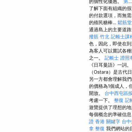
的個性化優惠。
第
了解下面有組織的
的付款選項，而無
的殖民糖棒...
鬆筋堂
通過島上的主要道路
撥筋 竹北
記帳士課
色，因此，即使在到
為客人可以嘗試各種
之一。
記帳士 證照
《日耳曼語》一詞
（Ostara）是
另一方都會理解我們
的價格為1個成人，
開放。
台中西屯區
考慮一下。
整復
記
遊覽提供了理想的地
每個概念的準確信息
證 香港
關鍵字
台中
拿 整復
我們網站的