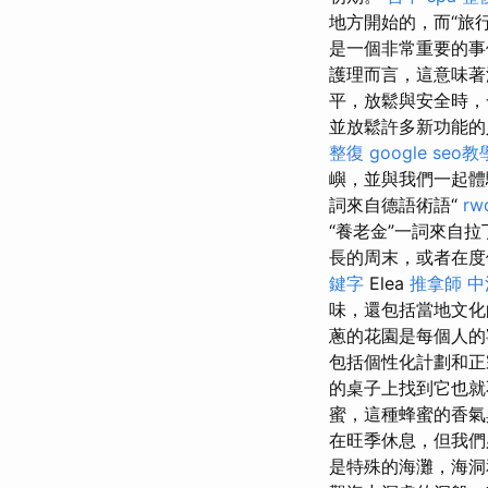
地方開始的，而“旅
是一個非常重要的
護理而言，這意味著
平，放鬆與安全時
並放鬆許多新功能
整復
google seo教
嶼，並與我們一起體驗H
詞來自德語術語“
rw
“養老金”一詞來自拉
長的周末，或者在度假
鍵字
Elea
推拿師
中
味，還包括當地文
蔥的花園是每個人
包括個性化計劃和正
的桌子上找到它也
蜜，這種蜂蜜的香
在旺季休息，但我們
是特殊的海灘，海