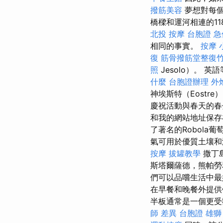
撥筋美容
夢想對每個
橋樑和運河相連的1
北投 按摩
台胞證 急
相同的事實。
按摩 
復
筋骨撥筋堂整復
照
Jesolo）。 英
什麼
台胞證辦理
外
神埃斯特（Eostr
慶祝活動與春天的春
和我的網站地址保
了著名的Robola
氣可用於優質土壤
按摩
拔罐教學
撒丁
斯塔爾薩德，熊帕勞
們可以品嚐生活中
在早餐和晚餐外提
半板通常是一個更受
師 差異
台胞證 雄獅