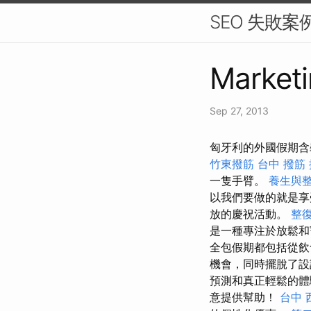
SEO 失敗
Marketi
Sep 27, 2013
匈牙利的外國假期含
竹東撥筋
台中 撥筋
一隻手臂。
養生與
以我們要做的就是享
放的慶祝活動。
整復
是一種專注於放鬆
全包假期都包括從飲
機會，同時擺脫了
預測和真正輕鬆的體
意提供幫助！
台中 