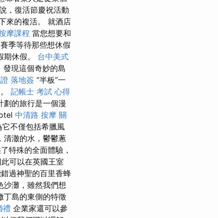
說，復活節慶祝活動
下來的複活。 就酒店
按摩課程
當您想要和
4賽季等待那些想休假
假期休假。
台中美式
 發現這個奇妙的島
證 落地簽
“半板”一
合。
記帳士 考試 心得
計劃的旅行是一個漫
tel
中清路 按摩
關
為它不僅包括希臘風
，清澈的水，鬱鬱蔥
了特殊的全面體驗，
因此可以在英國王室
錯過神聖的百里香蜂
色沙灘，雖然我們想
撒丁島的東側的特徵
婚禮
企業家還可以參