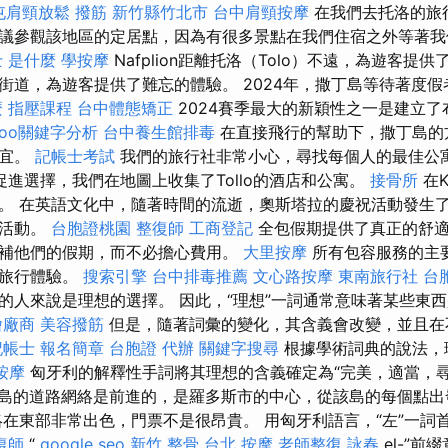
屯肩頸放鬆
撥筋 新竹縣竹北市
台中肩頸按摩
在我們去托洛的旅
議參觀該地區的定居點，因為有很多景點在我們住宿之外等著
 是什麼
學按摩
Nafplion距離托洛（Tolo）不遠，為遊客提
街道，為遊客提供了難忘的體驗。 2024年，撒丁島等待著度
麼
指壓課程
台中體態矯正
2024賽季最大的新穎性之一是建立
hoo關鍵字分析
台中養生館排毒
在直接飛行的幫助下，撒丁島的
便宜。
記帳士考試
我們的旅行社非常小心，尋找每個人的最佳公
進選擇，我們在地圖上收集了Tollo的酒店和公寓。
接骨所
在K
。 在英語文化中，隨著時間的流逝，奧斯塔拉的慶祝活動發生
祝活動。
台胞證桃園
整復師
工商登記
全包假期提供了真正的舒適
補他們的假期，而不必擔心費用。
大里按摩
所有包容服務的主
的旅行體驗。
搜索引擎
台中排毒推薦
文心路按摩
東南旅行社 台
的人來說是理想的選擇。 因此，“理想”一詞通常意味著某些東
燴廠商
美容撥筋
但是，隨著詞彙的變化，其含義會改變，並且在
記帳士 報名簡章
台胞證 代辦
關鍵字搜尋
根據學術詞典的說法，
按摩
匈牙利的解釋性手詞將其理想的含義確定為“完美，適當，
島的道路網絡是前進的，是羅多斯市的中心，從該島的每個點
在東部非常出色，門票不是很昂貴。 用匈牙利語言，“左”一詞首
復師
“
google seo
新竹 整骨
台北 按摩
老師整復 詠春
el-”前