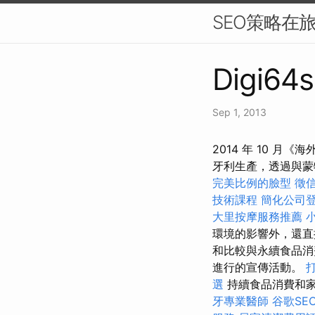
SEO策略在
Digi64s
Sep 1, 2013
2014 年 10 
牙利生產，透過與蒙
完美比例的臉型
徵
技術課程
簡化公司
大里按摩服務推薦
環境的影響外，還
和比較與永續食品消
進行的宣傳活動。
選
持續食品消費和家
牙專業醫師
谷歌SE