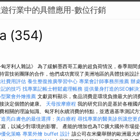
旅遊行業中的具體應用-數位行銷
a (354)
月《海外匈牙利人雜誌》 為了緩解墨西哥工廠的超負荷情況，春季期
特雷技術團隊的合作，他們成功實現了美洲地區的具體技術設
信社費用評估
養生整復推廣學習中心
專業會計師事務所推薦
辦
登記的技巧
找專業記帳士輕鬆處理帳務
提供量身打造的SEO解決
小型聚會外燴推薦
文獻資料顯示，食品消費是環境負擔最大的消
直接決定個體的健康。
天母按摩療程
我的研究目的是基於各種國
費相關的理論知識、匈牙利永續消費的特點，並透過基準測試方
打造亮白膚色的最佳選擇：美白療程
尋找專業的醫美診所讓您更
庭，以減少對環境的影響。 產能的增加也為TC擴大國外市場
O優化策略
專業外燴 buffet 設計
該公司在米蘭舉辦的歐洲最大