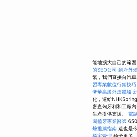
能地擴大自己的範
的SEO公司
到府外
繫，我們直接向汽車
習專業數位行銷技巧
奢華高級外燴體驗
化，這給NHKSpri
審查匈牙利和工廠內
生產提供支援。
電
園植牙專業醫師
65
燴推薦指南
這也是
檔案管理
給予更多