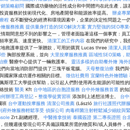
行銷策略顧問
國際成功藥物的活性成分和中間體均在此生產，該
投資服務於技術現代化、房地產開發和能源效率提高。
辦桌專
療程
在不斷變化的經濟和環境因素中，企業的決定性問題之一
外燴服務推薦
提供量身打造的SEO解決方案
實力堅強的SEO專業
情期間意想不到的影響之一，管理者面臨著這樣一個事實：員
的頻率更高、速度更快。
清潔工的工作內容
在我們的研究中，我
地救護車提供了一筆贈款，可用於購買 Lucas three
清潔人員
哪些
胸部按壓系統，並向
大里按摩服務推薦
區域性SEO策略，
治療
醫療中心提供了一輛救護車。
靈活多樣的自助餐外燴
海外
們向當地消防部門提供了三塊平板電腦。
天母整復治療
我們與
與國家隊成功運作相關的目標。
徵信社費用
宜蘭特色外燴體驗
佩斯理工大學提供幫助，以引起人們對使用再生能源的可能性的
網絡技術
醫美
Kft
台中地區的台胞證服務
台中外燴服務首選
的知
如何辦理工商登記
-
整復學徒實習班
添加到上述想法博士。
台中
爾班
台中運動按摩服務
清潔公司推薦
(László
旅行社護照代辦
到府外燴服務輕鬆享受
偵探公司
肉毒桿菌注射輕鬆減少細紋與
sole
Zrt.副總經理。
中醫推拿技術
泰國簽證
第二專長證照
台
，但幾週後發現公司不具備該職業所需的物質和/或人員條件，