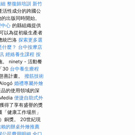
明細
整復師培訓
新竹
產活性成分的跨國公
物的出版同時開始。
理中心
的縣組織提供
可以為從初級生產者
總統巴洛
探索更多選
是什麼？
台中按摩店
訊
經絡養生課程
按
nety - 活動餐
「30
台中養生療程
慈善計畫。
撥筋技術
logó
婚禮專屬外燴
產品的使用領域的深
Media
便捷自助式外
獲得了享有盛譽的獎
獲「健康工作場所」
）銅獎。 20世紀現
信賴的辦桌外燴推薦
潔公司費用明細
全口