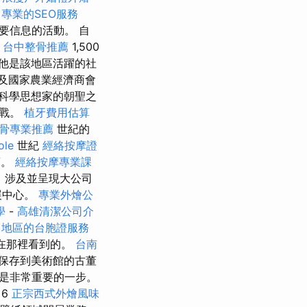
的
專業的SEO服務
要信息的活動。 自
近
台中整骨推薦
1,500
他是該地區活躍的社
及國家農業經濟商會
科學思想家的朝聖之
挑戰。
植牙費用估算
骨專業推薦
世紀的
ole
世紀
經絡按摩證
銷。
經絡按摩專業課
，涉及並呈現大公司
展中心。
專業外燴公
學
-
高雄清潔公司介
中地區的台胞證服務
在那裡看到的。
台南
保存到美術館的古董
是非常重要的一步。
6
正宗西式外燴風味