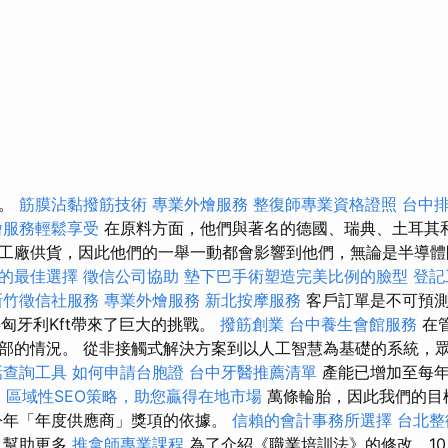
圍。
筋膜沾黏撥筋技術
專業外燴服務
整復師專業資格證照
台中
燴服務輕鬆享受
在原料方面，他們與著名的德國、瑞典、土耳其
工廠供貨，因此他們的一舉一動都會影響到他們，無論是半導
的最佳選擇
徵信公司協助
墊下巴手術塑造完美比例的臉型
登記
新竹徵信社服務
專業外燴服務
新北按摩服務
客戶訂單是不可預
ng匈牙利Kft帶來了巨大的挑戰。
撥筋創業
台中養生會館服務
在
部的情況。 從非接觸式解決方案到以人工智慧為基礎的系統，
話查詢工具
如何申請台胞證
台中牙醫推薦清單
產能已增加至每
0
區域性SEO策略，助您贏得在地市場
萬條輪胎，因此我們的目
今年「年度供應商」獎項的依據。
信賴的會計事務所選擇
台北整
，幫助更多
推拿師專業課程
為了介紹《職業培訓法》的修改，1