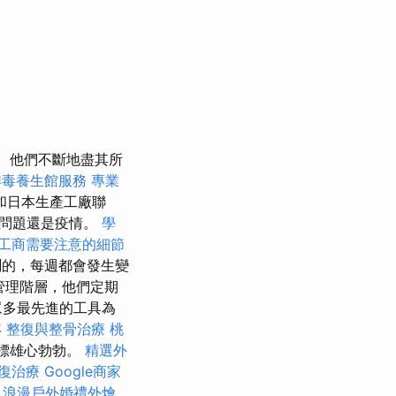
他們不斷地盡其所
排毒養生館服務
專業
和日本生產工廠聯
體問題還是疫情。
學
工商需要注意的細節
測的，每週都會發生變
管理階層，他們定期
眾多最先進的工具為
年
整復與整骨治療
桃
標雄心勃勃。
精選外
復治療
Google商家
0
浪漫戶外婚禮外燴