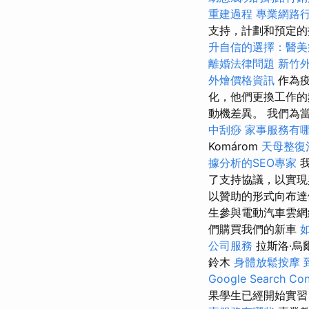
重建過程
專業網路
支持，計劃和預定的
升自信的選擇：醫美
離婚法律問題
新竹
外燴價格資訊
作為疫
化，他們更換工作
動機差異。 我們為當
中刮痧
家事服務有
Komárom
天母整復
據分析的SEO專家
我
了支持協議，以實現
以贊助的形式向布達
生參與電動汽車雲
們購買我們的新車
公司服務
拉斯洛·烏
鈴木
身體放鬆按摩
Google Search Con
果學生已經開始實習