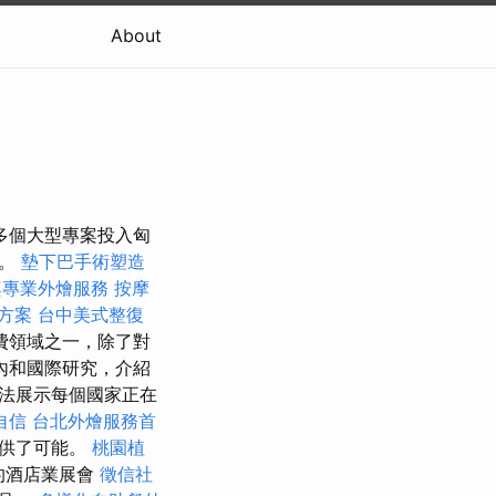
About
間多個大型專案投入匈
計。
墊下巴手術塑造
桌專業外燴服務
按摩
方案
台中美式整復
費領域之一，除了對
內和國際研究，介紹
法展示每個國家正在
自信
台北外燴服務首
提供了可能。
桃園植
的酒店業展會
徵信社