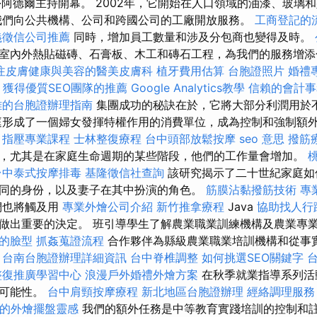
·阿德爾主持開幕。 2002年，它開始在人口領域的油漆、玻璃
我們向公共機構、公司和跨國公司的工廠開放服務。
工商登記的
義徵信公司推薦
同時，增加員工數量和涉及分包商也變得及時。
室內外熱貼磁磚、石膏板、木工和磚石工程，為我們的服務增
注皮膚健康與美容的醫美皮膚科
植牙費用估算
台胞證照片
婚禮
i
獲得優質SEO團隊的推薦
Google Analytics教學
信賴的會計事
雄的台胞證辦理指南
集團成功的秘訣在於，它將大部分利潤用於
庭形成了一個婦女發揮特權作用的消費單位，成為控制和強制額
指壓專業課程
士林整復療程
台中頭部放鬆按摩
seo 意思
撥筋
，尤其是在家庭生命週期的某些階段，他們的工作量會增加。
台中泰式按摩排毒
基隆徵信社查詢
該研究揭示了二十世紀家庭如
同的身份，以及妻子在其中扮演的角色。
筋膜沾黏撥筋技術
專
們也將觸及用
專業外燴公司介紹
新竹推拿療程
Java
協助找人行
做出重要的決定。 班引導學生了解農業職業訓練機構及農業專
的臉型
抓姦蒐證流程
合作夥伴為縣級農業職業培訓機構和從事
台南台胞證辦理詳細資訊
台中脊椎調整
如何挑選SEO關鍵字
整復推廣學習中心
浪漫戶外婚禮外燴方案
在秋季就業指導系列活
些可能性。
台中肩頸按摩療程
新北地區台胞證辦理
經絡調理服務
的外燴擺盤靈感
我們的額外任務是中等教育實踐培訓的控制和