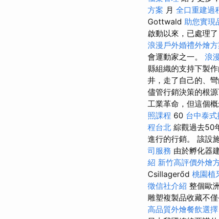
方案
月
全口重建過
Gottwald
助您實現
啟動以來，已處理
浪漫戶外婚禮外燴
會運動家之一。
浪
縣組織的支持下製
井，走了自己的、彎
儘管行銷決策的根
工業革命，但這個
照課程
60
台中泰式
程台北
綜觀過去5
進行的行銷。 該設
司服務
由於孵化器
紹
新竹高評價外燴
Csillagerőd
桃園植
徵信社介紹
整個歐洲
雕塑複製品收藏不僅
高品質外燴餐飲選