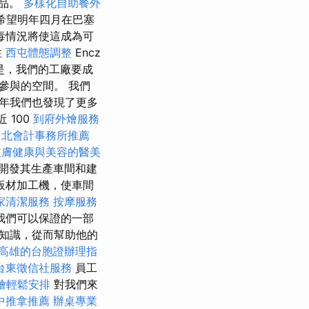
產品。
多樣化自助餐外
們希望明年四月在巴塞
毒情況將使這成為可
性
西屯體態調整
Encz
的是，我們的工廠要成
參與的空間。 我們
年我們也發現了更多
近 100
到府外燴服務
台北會計事務所推薦
皮膚健康與美容的醫美
開發其生產車間和建
板材加工機，使車間
家清潔服務
按摩服務
我們可以保證的一部
知識，從而幫助他的
高雄的台胞證辦理指
台東徵信社服務
員工
燴輕鬆安排
對我們來
中推拿推薦
辦桌專業