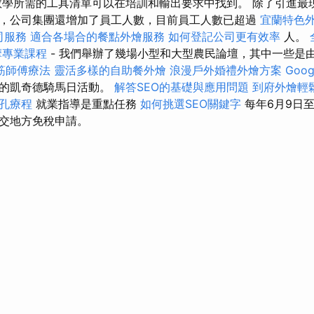
學所需的工具清單可以在培訓和輸出要求中找到。 除了引進最
，公司集團還增加了員工人數，目前員工人數已超過
宜蘭特色
司服務
適合各場合的餐點外燴服務
如何登記公司更有效率
人。
摩專業課程
- 我們舉辦了幾場小型和大型農民論壇，其中一些是
筋師傅療法
靈活多樣的自助餐外燴
浪漫戶外婚禮外燴方案
Goo
末的凱奇德騎馬日活動。
解答SEO的基礎與應用問題
到府外燴輕
孔療程
就業指導是重點任務
如何挑選SEO關鍵字
每年6月9日至
交地方免稅申請。