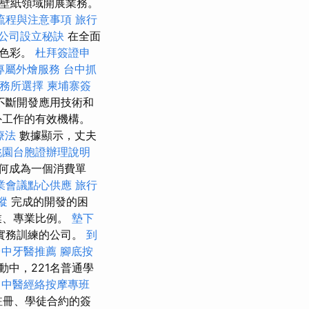
和壁紙領域開展業務。
流程與注意事項
旅行
公司設立秘訣
在全面
添色彩。
杜拜簽證申
專屬外燴服務
台中抓
務所選擇
柬埔寨簽
不斷開發應用技術和
外工作的有效機構。
療法
數據顯示，丈夫
桃園台胞證辦理說明
何成為一個消費單
業會議點心供應
旅行
蹤
完成的開發的困
業、專業比例。
墊下
實務訓練的公司。
到
台中牙醫推薦
腳底按
動中，221名普通學
中醫經絡按摩專班
註冊、學徒合約的簽