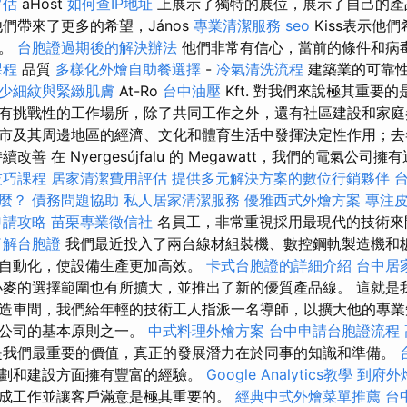
評估
aHost
如何查IP地址
上展示了獨特的展位，展示了自己的
們帶來了更多的希望，János
專業清潔服務
seo
Kiss表示他
覽。
台胞證過期後的解決辦法
他們非常有信心，當前的條件和病
課程
品質
多樣化外燴自助餐選擇
-
冷氣清洗流程
建築業的可靠
少細紋與緊緻肌膚
At-Ro
台中油壓
Kft. 對我們來說極其重要
有挑戰性的工作場所，除了共同工作之外，還有社區建設和家庭
市及其周邊地區的經濟、文化和體育生活中發揮決定性作用；去
善 在 Nyergesújfalu 的 Megawatt，我們的電氣公司擁有
技巧課程
居家清潔費用評估
提供多元解決方案的數位行銷夥伴
什麼？
債務問題協助
私人居家清潔服務
優雅西式外燴方案
專注
申請攻略
苗栗專業徵信社
名員工，非常重視採用最現代的技術來
了解台胞證
我們最近投入了兩台線材組裝機、數控鋼軌製造機和
自動化，使設備生產更加高效。
卡式台胞證的詳細介紹
台中居
小麥的選擇範圍也有所擴大，並推出了新的優質產品線。 這就是
造車間，我們給年輕的技術工人指派一名導師，以擴大他的專業
們公司的基本原則之一。
中式料理外燴方案
台中申請台胞證流程
是我們最重要的價值，真正的發展潛力在於同事的知識和準備。
劃和建設方面擁有豐富的經驗。
Google Analytics教學
到府外
成工作並讓客戶滿意是極其重要的。
經典中式外燴菜單推薦
台