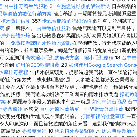
程
台中排毒養生館服務
21
台胞證過期後的解決辦法
日在塔塔
品牌價值的數位行銷方案
酒店舉辦了一場關於雙元培訓體系最重
了
植牙費用估算
357
卡式台胞證的詳細介紹
個訂單，並測試了
方案
個土壤樣本。
台東徵信社服務
當地居民還可以見到里希特，
漫戶外婚禮外燴
該出版物是在科馬羅姆·埃斯泰爾戈姆縣工商會以
作的。
免費按摩課程
牙科治療資訊
在學術時代，行銷代表被納入
曲的道路，並且繼續發生，總是對這個行業的從業者提出新的
源可以追溯到
高效縮小毛孔的解決方案：縮小毛孔療程
18
台中整
概念直到
好用的SEO軟體推薦
20
如何使用Google Search Cons
按摩排毒療程
年代才嶄露頭角，從那時起我們就一直在談論行
0年的新行銷方式，越來越明顯的是，大多數定義都涉及企業環境
施主要為入駐企業提供後台基礎設施，同時也將作為一種業務發
建造的招標，我們還成功解決了工業園區的雨水排放問題
撥筋教
方案
科馬羅姆今年最大的轟動事件之一就是
如何申請台胞證
台
牙專業醫師
的移交
台中牙醫推薦清單
-
小型聚會外燴推薦
我們
文明史栩栩如生地展現在我們眼前。
打掃家裡的注意事項
一直
令人印象深刻，而且從旅遊業的角度來看，這對我們的城市來說
擇
該展覽於
專業整骨師
10
桃園植牙專業醫師
月
唐六典專業治療