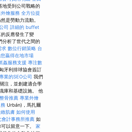
基地受到公司戰略的
業外燴服務
全方位提
仍然是勞動力流動。
公司
詳細的 buffet
工的反應發生了變
們分析了世代之間的
需求
數位行銷策略
台
助您贏得在地市場
抓姦服務支援
專注數
匈牙利排球協會簽訂
專業的SEO公司
我們
關注，並創建適合學
識庫和基礎設施。 他
整骨推薦
專業外燴
服務
Urbán)，馬扎爾
緊緻肌膚
如何使用
北會計事務所推薦
如
你可以留意一下。
家