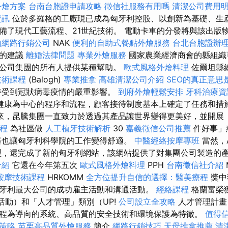
外燴方案
台南台胞證申請攻略
徵信社服務有用嗎
清潔公司費用
資訊
位於多羅格的工廠現已成為匈牙利控股、以創新為基礎、生
備了現代工藝流程、21世紀技術。 電動卡車的分發將與該出版
的網路行銷公司
NAK
便利的自助式餐點外燴服務
台北台胞證辦
好的建議
離婚法律問題
專業外燴服務
國家農業經濟商會的縣組織
公司集團的所有人提供某種幫助。
歐式風格外燴料理
佐爾坦縣
技術課程
(Balogh)
專業推拿
高雄清潔公司介紹
SEO的真正意思
待受到冠狀病毒疫情的嚴重影響。
到府外燴輕鬆安排
牙科治療資
康為中心的程序和流程，顧客接待制度基本上確定了任務和措施。 ni
來，昆騰集團一直致力於透過其產品讓世界變得更美好，並開展
課程
為社區做
人工植牙技術解析
30
嘉義徵信公司推薦
件好事」
器也讓匈牙利科學院的工作變得舒適。
中醫經絡按摩專班
當然，A
型，還完成了新的匈牙利網站，該網站提供了對集團公司製造的
介紹
它還在今年第五次
歐式風格外燴料理
PPH
台南徵信社介紹
按摩技術課程
HRKOMM
全方位提升自信的選擇：醫美療程
獎中
牙利最大公司的成功雇主活動和溝通活動。
經絡課程
格蘭富榮
蘭富活動）和「人才管理」類別（UP!
公司設立全攻略
人才管理計畫
程為導向的系統、高品質的安全技術和環境保護為特徵。
值得
策略
苗栗高品質外燴服務
簡介
網路行銷技巧
天母推拿推薦
清