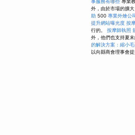
事服務有哪些
專業教
外，由於市場的擴大
助
500
專業外燴公
提升網站曝光度
按
行的。
按摩師執照
外，他們也支持夏
的解決方案：縮小毛
以向縣商會理事會提