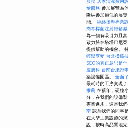
服務
居家清潔費用
燴服務
參加展覽為他
隆納參加類似的展
能。
經絡按摩專業
肉毒桿菌注射輕鬆減
為一個有吸引力且富
致力於在塔塔巴尼亞
提供幫助的機會。 持續改
輕鬆享受
台北撥筋
SEO的真正意思是
皮膚科
台南台胞證
築設備園區。
全面
最耗時的工序實現了
推薦
在禧年，硬粒
分，在我們的設備製
專業進步，這是我
南
認為我們的同事
在大型工業設施的規
說，按時高品質地完