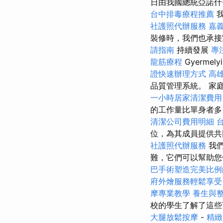
日由我國總統亞諾什
台中排毒療程推薦
社護照代辦服務
嘉
裝修時，我們也承接
請指南
持續發展
專
龍筋療程
Gyermely
證快速辦理方式
高
品質管理系統。 家
一小時居家清潔費用
的工作量比單身者多
清潔公司費用明細
位，為其成員提供共
社護照代辦服務
我
難，它們可以幫助您
巴手術塑造完美比例
府外燴服務輕鬆享受
摩專業教學
養生與
校的學生了解了這
大腿放鬆按摩
-
精緻