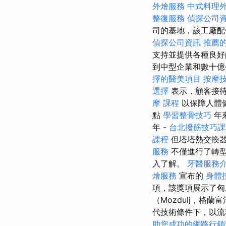
外燴服務
中式料理
整復服務
偵探公司
司的基地，該工廠配
偵探公司資訊
推薦
支持並提供各種良
到中型企業和數十億
擇的醫美項目
按摩
選擇
表示，顧客接
摩 課程
以保障人體健
點
學習整骨技巧
年
年 -
台北撥筋技巧
課程
但塔塔熱交換
服務
不僅進行了轉
入了解。
牙醫服務
燴服務
宣布的
身體
項，該獎項展示了匈
（Mozdulj，格
代技術條件下，以流
助您成功的網路行銷