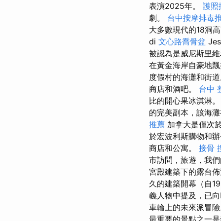
表演2025年。
護照
劇。
台中按摩排毒
大多數現代的18洞
di
文心路喬骨盆
Je
被認為是威尼斯里
在黃金海岸自豪地
度假村的海灘和街道
商店和酒吧。
台中 整
比的開心果冰淇淋
的完美副本，該海灘
推薦
加拿大是僅次於
於宏波利斯購物和辦
商店和公寓。
接骨
市訪問，旅遊，我們
宮殿建築下的露台佈
久的建築開幕（自195
義人物中提及，已向M
車輪上的未來派冒
最重要的景點之一