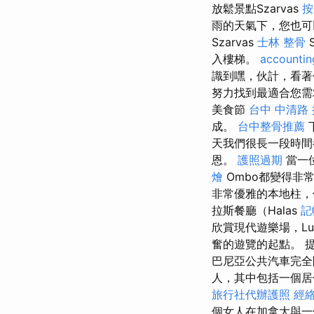
放鬆景點Szarvas
按
雨的天氣下，您也
Szarvas
士林 整骨
入樓梯。
accountin
識到嘿，伙計，看
努力找到最適合您需
美食節
台中 中清路
成。
台中整骨推薦
天我們很長一段時
恩。
護照過期
當一位
燴
Ombo都變得非常
非常優雅的本地柱
拉斯餐廳（Halas
記
欣賞現代遊樂場，Luna
奮的遊覽的起點。 提
巴尼亞公共汽車完全
人，其中包括一個居
旅行社代辦護照
經
個女人在加拿大與