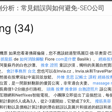
案例分析：常見錯誤與如何避免-SEO公司
ng (34)
票 如果您看著佛羅倫薩，您不應該錯過聖瑪麗亞·德·菲奧雷·巴西
 抓龍筋
de
如何消除腳酸
Fiore
com是什麼
Basilik）。
經絡按
的阿曼蘇丹的白色沙灘。
推拿 證照
童話沙漠，獨特的美麗自然寶
史。
會計事務所 台北
您也可以在Invia.cz，Invia.sk和TravelP
然後在按摩浴缸中返回並放鬆。
外燴 意思
記帳士 課程
經絡按
位置，是一間新鮮翻新的優質公寓，非常適合夫妻。
massage 
長廊僅1-2分鐘步行路程。
頭痛 按摩
推拿師
台胞證照片
該公寓
聯網和Netflixes智能電視。 小團隊立即提出了這個想法，
初計劃的5人成為3人，從2-3週開始，它變成了9天。
撥筋美容
和行動以及價格計算計劃的潛在錯誤以及圖片和描述的錯誤和