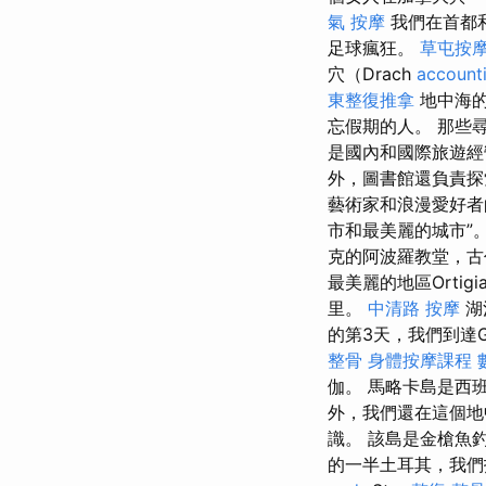
氣 按摩
我們在首都
足球瘋狂。
草屯按
穴（Drach
account
東整復推拿
地中海的
忘假期的人。 那些
是國內和國際旅遊經
外，圖書館還負責
藝術家和浪漫愛好者
市和最美麗的城市”
克的阿波羅教堂，古
最美麗的地區Orti
里。
中清路 按摩
湖
的第3天，我們到達G
整骨
身體按摩課程
伽。 馬略卡島是西
外，我們還在這個地
識。 該島是金槍魚
的一半土耳其，我們