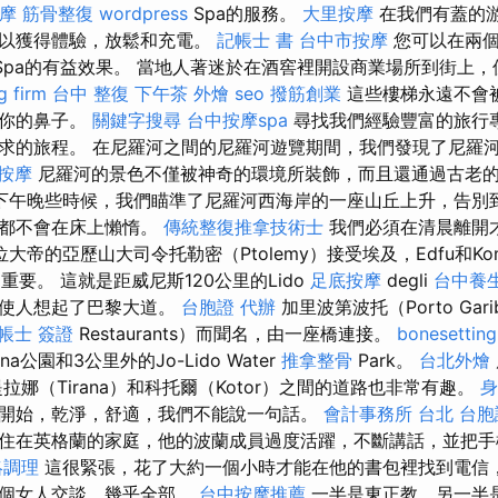
摩
筋骨整復
wordpress
Spa的服務。
大里按摩
在我們有蓋的
可以獲得體驗，放鬆和充電。
記帳士 書
台中市按摩
您可以在兩個
Spa的有益效果。 當地人著迷於在酒窖裡開設商業場所到街上
g firm
台中 整復
下午茶 外燴
seo
撥筋創業
這些樓梯永遠不會
著你的鼻子。
關鍵字搜尋
台中按摩spa
尋找我們經驗豐富的旅行
求的旅程。 在尼羅河之間的尼羅河遊覽期間，我們發現了尼羅河
 按摩
尼羅河的景色不僅被神奇的環境所裝飾，而且還通過古老的
下午晚些時候，我們瞄準了尼羅河西海岸的一座山丘上升，告別
間都不會在床上懶惰。
傳統整復推拿技術士
我們必須在清晨離開
大帝的亞歷山大司令托勒密（Ptolemy）接受埃及，Edfu和K
重要。 這就是距威尼斯120公里的Lido
足底按摩
degli
台中養
，使人想起了巴黎大道。
台胞證 代辦
加里波第波托（Porto Gar
帳士 簽證
Restaurants）而聞名，由一座橋連接。
bonesetting
公園和3公里外的Jo-Lido Water
推拿整骨
Park。
台北外燴
拉娜（Tirana）和科托爾（Kotor）之間的道路也非常有趣。
身
開始，乾淨，舒適，我們不能說一句話。
會計事務所 台北
台胞
住在英格蘭的家庭，他的波蘭成員過度活躍，不斷講話，並把手
絡調理
這很緊張，花了大約一個小時才能在他的書包裡找到電信
一個女人交談，幾乎全部。
台中按摩推薦
一半是東正教，另一半