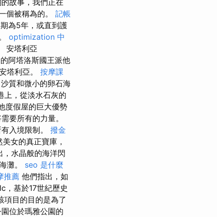
關的故事，我們正在
是一個被稱為的。
記帳
效期為5年，或直到護
月。
optimization 中
 安塔利亞
的阿塔洛斯國王派他
了安塔利亞。
按摩課
，沙質和微小的卵石海
海港上，從淡水石灰的
其他度假屋的巨大優勢
將需要所有的力量。
所有入境限制。
撥金
自然美女的真正寶庫，
出，水晶般的海洋閃
惰海灘。
seo 是什麼
摩推薦
他們指出，如
lc，基於17世紀歷史
該項目的目的是為了
偵察公園位於瑪雅公園的