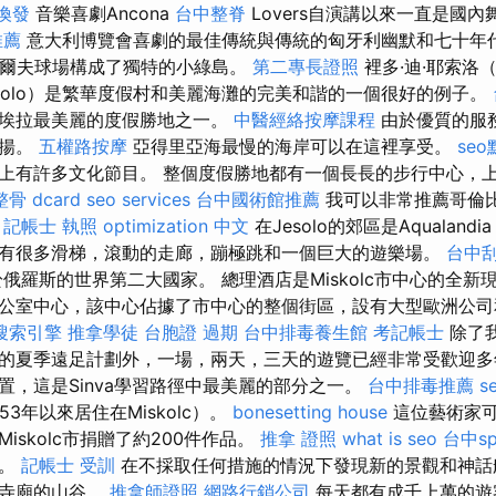
換發
音樂喜劇Ancona
台中整脊
Lovers自演講以來一直是國
推薦
意大利博覽會喜劇的最佳傳統與傳統的匈牙利幽默和七十年代
高爾夫球場構成了獨特的小綠島。
第二專長證照
裡多·迪·耶索洛（
solo）是繁華度假村和美麗海灘的完美和諧的一個很好的例子。
維埃拉最美麗的度假勝地之一。
中醫經絡按摩課程
由於優質的服
飄揚。
五權路按摩
亞得里亞海最慢的海岸可以在這裡享受。
se
上有許多文化節目。 整個度假勝地都有一個長長的步行中心，
骨 dcard
seo services
台中國術館推薦
我可以非常推薦哥倫
。
記帳士 執照
optimization 中文
在Jesolo的郊區是Aqualan
有很多滑梯，滾動的走廊，蹦極跳和一個巨大的遊樂場。
台中刮
俄羅斯的世界第二大國家。 總理酒店是Miskolc市中心的全新
公室中心，該中心佔據了市中心的整個街區，設有大型歐洲公司
搜索引擎
推拿學徒
台胞證 過期
台中排毒養生館
考記帳士
除了
的夏季遠足計劃外，一場，兩天，三天的遊覽已經非常受歡迎多
置，這是Sinva學習路徑中最美麗的部分之一。
台中排毒推薦
s
3年以來居住在Miskolc）。
bonesetting house
這位藝術家
iskolc市捐贈了約200件作品。
推拿 證照
what is seo
台中sp
險。
記帳士 受訓
在不採取任何措施的情況下發現新的景觀和神話
是寺廟的山谷。
推拿師證照
網路行銷公司
每天都有成千上萬的遊