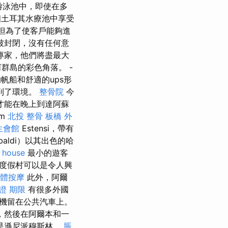
游泳池中，即使在多
土耳其水療池中享受
，但為了使客戶能夠進
被封閉，沒有任何意
專家，他們將盡最大
群島的彩色角落。 -
帆船和舒適的ups形
到了環境。
整骨院
今
才能在晚上到達阿蘇
om
北投 整骨
板橋 外
生會館
Estensi，帶有
ibaldi）以其出色的哈
 house
最小的遊客
度假村可以是令人興
體按摩
此外，阿爾
證 期限
有很多外國
機留在公共汽車上。
，然後在阿爾本和一
是遜尼派穆斯林。
脹