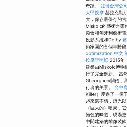
奇蹟。
註冊台灣公
大甲按摩
赫拉克勒
大，保存最保存的
Miskolc的藝術
協會和匈牙利藝術
投影系統和Dolby
鬆
術家園的各個年齡段
optimization 中文
按摩證照班
2015
建築由Miskolc
行了完全翻新。 當
Gheorgheni開始
行者的美景。
台中
Killer）度過了一
起來還不錯，燈光
（巨大的）噴泉，
顏色的味道，現場
中間建築的雕像裝飾