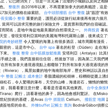
為止，它已經消失了，但是一旦充滿了活潑的小城鎮以及與之相
著色。
整復所
自2016年以來，不再需要加拿大的經典籤證，這
以7加元的價格在線索賠。
台中頭部撥筋
台中 整復
該“簽證”有
中長安國小 整骨
重要的是，護照必須從旅行結束後再有效六個
，當局可以請求完整的旅行保險文件，退貨票和我們的住宿確認。
其位置而聞名，是地中海盆地最美麗的自然環境之一。
外商投資
著名
天堂，發現安塔利亞當時的美麗海灣和托羅斯山脈，後來成立
院的奇妙經歷
令人驚嘆的海灘上有很多酒店，城市周圍有漫長
最親密的，這是市中心。
台中 spa
著名的杜登（Düden）走在
掉下來。
整復 整骨
台中筋膜放鬆推薦
安塔利亞（Antalya）比
場手續之後，我們直接前往住宿，然後放下頭，因為第二天我們
在所有加拿大邊境過境點上都廢除了對所有加拿大過境過境的
（Riviera），風景如畫的地中海南部海岸，歷史和神話以及
台中 整復
記帳士 成本會計
香脂濃縮的松樹林，棕櫚樹從棗上湧
綠松石，令人驚嘆的瀑布，天空的山峰，海邊岩石，懶惰的懶
前，我看看要注意什麼，看看是否還有其他東西。
台中全身按
irana）爬行，請看著他的鼻子，因為他會感到驚訝。 在Misko
世紀技術的基礎，是Avas
台中 抓龍筋
Cellium。
撥筋堂 地圖
vas續簽地窖的命名。
外燴buffet
記帳士 查詢
BodnárGábor