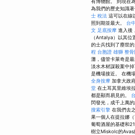
有博物館。 到現在
為我們的歷史知識
士 稅法
這可以在線
照到期並最大。
台
文
足底按摩
進入後
（Antalya）以
的士兵找到了塵世的
程
台胞證 雄獅
整骨
灘，儘管卡萊奇是
淡水木材謀殺案中
是機場接近。 在機
全身按摩
加拿大政府
堂
在土耳其里維埃拉
都是顯而易見的。
閃發光，成千上萬的
搜索引擎
在我們去之
果一個人在提拉娜（T
葡萄酒屋的基礎和21
樹立Miskolc的A