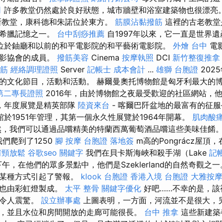
司
許多教堂仍然處於良好狀態，城市牆壁和浴室建築物也很漂亮
斯教堂，康科德和朱諾位於東方。
筋膜沾黏撥筋
這裡的古老教堂
古希臘記憶之一。
台中刮痧推薦
自1997年以來，它一直是世界
之家位於鈾廳和以前的和平電影院的和平藝術電影院。
外燴 台中
電
電影協會的成員。
撥筋美容
Cinema
按摩執照
DCI
新竹整復推拿
筋
經絡調理證照
Server
記帳士 成本會計
...
雄獅 台胞證
2025
的文化節目，活動和活動。 赫爾曼奧托博物館是匈牙利​​最大的
第二專長證照
2016年，由於博物館之夜最受歡迎的社區網站，他
年，年度展覽是精英部隊
陸資來台
- 喀爾巴阡盆地的最富有的征服公
博物館於1951年管理，其第一個永久性展覽於1964年開幕。
肌肉酸
然，我們可以通過品嚐精美的特蘭西萬葡萄酒品嚐這些美味佳餚
，我們爬到了1250
腳 按摩
台胞證 落地簽
m高的Pongrácz屋
肩頸放鬆
谷歌seo
關鍵字
我們在貝卡斯海峽和殺手湖（Lake
記
個下午，在他們的眾多景點中，他們是Szeklerland的自然奇觀之一。
以某種方式引起了警報。
klook 台胞證
香港入境 台胞證
大雅按
它也由彩虹燈製成。
太平 整骨
關鍵字優化
好吧……不幸的是，該
更令人震驚。
設立辦事處
上圖表明，一方面，河流並不是很大，
，並且水位和房間開放的走廊可能很長。
台中 推拿
這些新建築