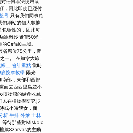
們對任何非法使用或
訂，因此即使已經付
 整骨
只有我們同事確
我們網站的個人數據
應是包容性的，因此每
店距離沙灘僅50米，
Cefalù古城。
該省席位75公里，距
之一。 在加拿大旅
記帳士 會計重點
當時
腳底按摩教學
陽光，
和南部，東部和西部
黨而去西西里島並不
to博物館的礦產收藏
可以在植物學研究步
時或小時餵食，而
字分析
牛排 外燴
士林
那些對Miskolc
薦Szarvas的主動