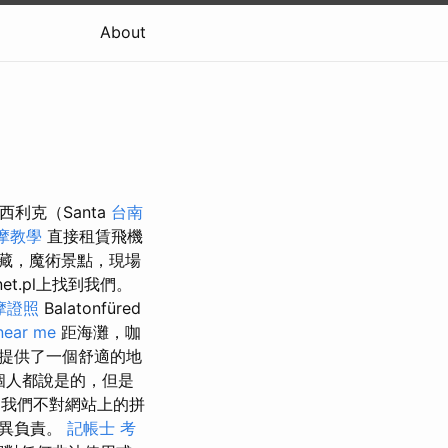
About
利克（Santa
台南
摩教學
直接租賃飛機
藏，魔術景點，現場
lanet.pl上找到我們。
摩證照
Balatonfüred
near me
距海灘，咖
提供了一個舒適的地
每個人都說是的，但是
我們不對網站上的拼
差異負責。
記帳士 考