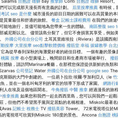
Salamis
台胞證 雄獅
bay
推拿師
Conti
台胞證 雄獅
Resor
們可以完成那天漫長而有意義的計劃。
后里按摩推薦
有時候，
照考試
seo 是什麼
城市漫長的節目日期的困難可以在高質量的本地
這是質量最佳和舒適的旅館。
餐盒
記帳士課程費用
在我們的旅途
可能地旅行，並儘可能地為您帶來一生的體驗。
南區整復
seo t
部威尼斯以北。 儘管該島分裂了，但它不會損害其享受，例如
景。
外國公司在台分公司
土耳其里維埃拉（Riviera）是該國西
運動按摩
大里按摩
seo點擊軟體價格
撥筋堂 幸福
拔罐教學
台北
它為從早春到深秋的海灘愛好者的絕佳目標。 一個有趣的景像
。
桃園 按摩
在小型廣場上，晚間節目和生產商市場被舉行。
撥
飪體驗，請訪問Marinara餐廳，在那裡您保證提供新鮮的魚類
Szarvas
公司登記
Water
外國公司在台分公司
google seo
Th
克斯縣的大門中創建的。 一位易卜拉欣·埃爾·亨加利亞人（Ie
竹
到了釣魚，並在一個名叫匈牙利的軍官的領導下形成了家園。
網路行
牙利人在埃及這個地區聞名。
牛角撥筋
中醫 推拿
經過漫長的旅程
中推拿推薦
如果您和我們一起去西西里島，您可以與我們一起
，但他們不希望黑手黨與定居點的名稱相連。 Miskolc最著名
或Avas
記帳士 稅務士
TV
撥筋美容
Tower。 72米電視塔位於Mis
高的電視塔可欣賞到Miskolc 180度的景色。 Ancona
台胞證 桃