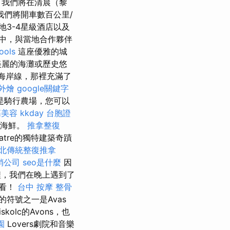
t。 我們將在清晨（黎
我們將開車數百公里/
3-4星級酒店以及
中，與當地合作夥伴
ools
這座優雅的城
美麗的海灘或歷史悠
南海岸線，那裡充滿了
外燴
google關鍵字
是騎行農場，您可以
筋美容
kkday 台胞證
和海鮮。
推拿整復
eatre的獨特建築奇蹟
北傳統整復推拿
銷公司
seo是什麼
因
，我們在晚上遇到了
觀看！
台中 按摩 整骨
的符號之一是Avas
kolc的Avons，也
園
Lovers劇院和音樂