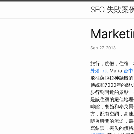
SEO 失敗
Marketi
Sep 27, 2013
旅行，度假，住宿，機
外燴 ptt
Maria
台中
飛往薩拉拉神話般
傳統和7000年的歷
步行到附近的景點，
是該住宿的絕佳地理
啡館，餐館和泰戈爾
方，配有空調，高速互
隨著時間的流逝，最
寫錯誤，丟失的價格