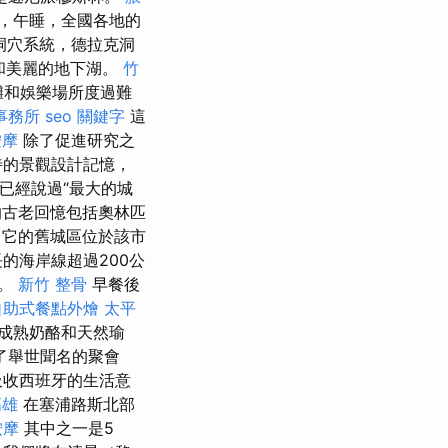
，午睡，全國各地的
的洞穴系統，德拉克洞
層和美麗的地下湖。
竹
灘和娛樂場所度過難
事務所
seo 關鍵字
這
按摩
除了促進研究之
ed獨特的景觀設計記憶，
已經說過“最大的城
古老回憶包括奧林匹
它的舊城區位於該市
長的海岸線超過200公
標。
新竹 整骨
早餐後
自助式餐點外燴
太平
成熟奶酪和天然瑜
了舉世聞名的聚會
吸收西班牙的生活意
高雄
在塞浦路斯北部
按摩
其中之一是5