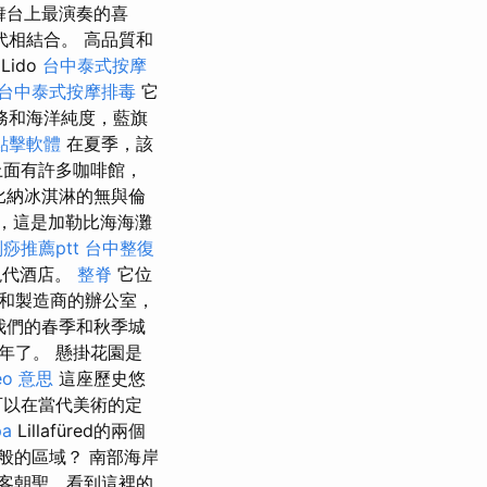
內舞台上最演奏的喜
相結合。 高品質和
Lido
台中泰式按摩
台中泰式按摩排毒
它
務和海洋純度，藍旗
o點擊軟體
在夏季，該
上面有許多咖啡館，
比納冰淇淋的無與倫
dia，這是加勒比海海灘
痧推薦ptt
台中整復
現代酒店。
整脊
它位
和製造商的辦公室，
我們的春季和秋季城
年了。 懸掛花園是
eo 意思
這座歷史悠
可以在當代美術的定
a
Lillafüred的兩個
般的區域？ 南部海岸
客朝聖，看到這裡的