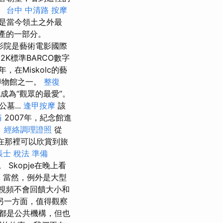
。
台中 中清路 按摩
是當今領土之外最
遺產的一部分。
影院是藝術電影國際
2K標準BARCO數字
年，在Miskolc的藝
博物館之一。
整復
成為“觀眾的最愛”。
墓...
逢甲按摩
該
痛
2007年，紀念館進
。
經絡調理證照
從
頂，在那裡可以欣賞到旅
帳士 稅法 準備
 Skopje在晚上看
摩
當然，例外是大型
視頻不會回饋大小和
另一方面，值得觀察
都是公共機構，但也