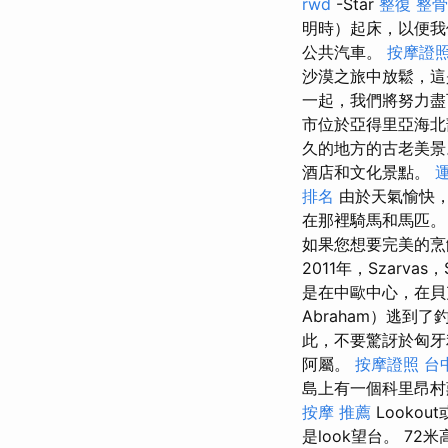
rwd
-Star
整復 整骨
明時）起床，以便我
公共汽車。
按摩證
沙漠之旅中放鬆，
一起，我們將努力盡
市位於亞得里亞海北
久的地方的古老美
酒店和文化景點。
排名
由於天氣愉快，
在那裡騎馬和馬匹
如果您想要完美的烹
2011年，Szarvas，
是在中歐中心，在貝
Abraham）逃
此，不要驚訝於匈
阿屬。
按摩證照
台
島上有一個科里昂村莊
按摩 推薦
Lookout
是look望台。 72米