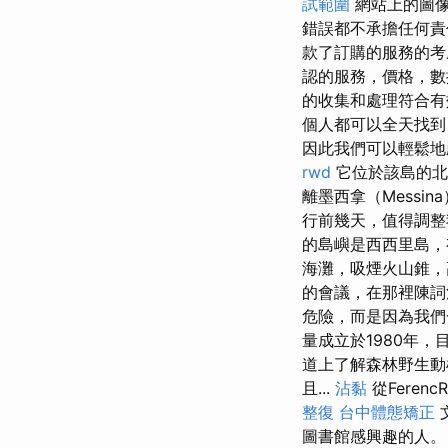
試範圍
網站上的圖像
錯誤都不承擔任何
款了訂購的服務的考
認的服務，價格，數
的收集和處理符合有效
個人都可以全天找到
因此我們可以輕鬆
rwd
它位於該島的北部
離墨西拿（Messin
行前幾天，值得調整
的島嶼是西西里島，
海灘，吸煙火山錐
的會議，在那裡陳詞
危險，而是因為我
量成立於1980年
道上了解森林野生動
且...
沾黏
從Feren
整復
台中體態矯正
圖書館感興趣的人