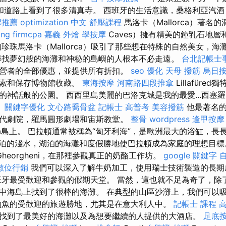
和道路上看到了很多清真寺。 西班牙的生活意識，桑格利亞汽酒
摩推薦
optimization 中文
舒壓課程
馬洛卡（Mallorca）著名
ing firmcpa
嘉義 外燴
學按摩
Caves）擁有精美的鐘乳石地
珍珠馬洛卡（Mallorca）吸引了那些想在特殊的自然美女，海
尋找夢幻般的海灘和神秘的島嶼的人根本不必走遠。
台北記帳士
營者的全部優惠，並提供所有折扣。
seo 優化
天母 撥筋
烏日
探索和保存博物館收藏。
東海按摩
河南路四段推拿
Lillafür
的神話般的公園。 西西里島美麗的巴洛克城是我的最愛...西塞羅
。
關鍵字優化
文心路喬骨盆
記帳士 高普考
美容撥筋
他最著名的
代劇院，羅馬圓形劇場和宙斯教堂。
整骨
wordpress
逢甲按摩
gia島上。 巴拉頓通常被稱為“匈牙利海”，是歐洲最大的浴缸，長
泊的淺水，湖泊的海灘和度假勝地使巴拉頓成為家庭的理想目
heorgheni，在那裡參觀真正的奶酪工作坊。
google 關鍵字
數位行銷
我們可以深入了解牛奶加工，使用瑞士技術製造的長期
班牙最受歡迎和參觀的假期天堂。 當然，這也就不足為奇了，除
中海島上找到了很棒的海灘。 在典型的山區沙灘上，我們可以
釣魚的受歡迎的旅遊勝地，尤其是在意大利人中。
記帳士 課程 
找到了最美好的海灘以及為想要繼續的人提供的大酒店。
足底