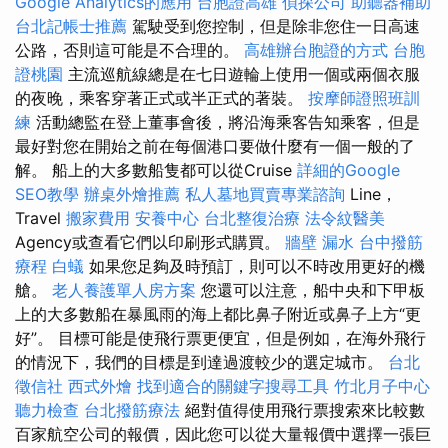
Google Analytics的應用
台胞證高雄
偵探公司
助聽器補助
台北記帳士推薦
駕駛受到您控制，但是除非您住一日高速
公路，否則這可能是不合理的。
高雄辦台胞證的方式
台胞
證桃園
主流巡航線總是在七日遊輪上使用一個或兩個衣服
的夜晚，乘客穿著正式或半正式的著裝。
按摩師證照班訓
練
活動總監在登上董事會後，將沿海乘客告知乘客，但是
最好對您在開始之前在每個港口要做什麼有一個一般的了
解。 船上的大多數船隻都可以從Cruise
詳細的Google
SEO教學
辦桌外燴推薦
私人墓地買賣專業諮詢
Line，
Travel
搬家費用
安養中心
台北整復治療
法令紋醫美
Agency或查看它們以印刷形式購買。
牆壁 漏水
台中撥筋
療程
白蟻
如果您足夠及時預訂，則可以不時改用更好的機
艙。
老人養護單人房方案
您還可以注意，船中央和下甲板
上的大多數船在暴風雨的海上都比鼻子附近或鼻子上方“更
好”。 目標可能是使飛行票更便宜，但是例如，在海外飛行
的情況下，我們的目標是到達過渡較少的選定城市。
台北
徵信社
西式外燴
找到適合的關鍵字搜尋工具
竹北月子中心
聽力檢查
台北撥筋療法
絕對值得使用飛行票搜索來比較數
百家航空公司的報價，因此您可以從大量報價中選擇一張巨