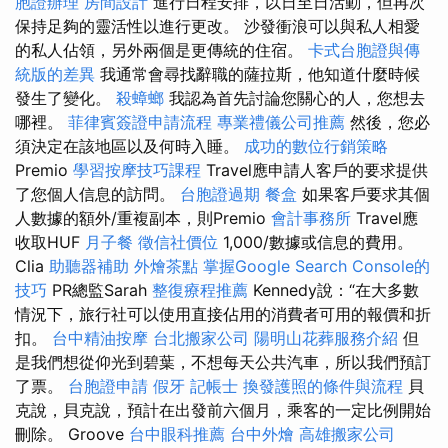
胞證辦理
房間設計
進行日程安排，以日至日活動，但再次
保持足夠的靈活性以進行更改。 沙發衝浪可以與私人相愛
的私人佔領，另外兩個是更傳統的住宿。
卡式台胞證與傳
統版的差異
我通常會尋找辭職的薩拉斯，他知道什麼時候
發生了變化。
殺蟑螂
我認為首先討論您關心的人，您想去
哪裡。
菲律賓簽證申請流程
專業禮儀公司推薦
然後，您必
須決定在該地區以及何時入睡。
成功的數位行銷策略
Premio
學習按摩技巧課程
Travel應申請人客戶的要求提供
了您個人信息的訪問。
台胞證過期
餐盒
如果客戶要求其個
人數據的額外/重複副本，則Premio
會計事務所
Travel應
收取HUF
月子餐
徵信社價位
1,000/數據或信息的費用。
Clia
助聽器補助
外燴茶點
掌握Google Search Console的
技巧
PR總監Sarah
整復療程推薦
Kennedy說：“在大多數
情況下，旅行社可以使用直接佔用的消費者可用的報價和折
扣。
台中精油按摩
台北搬家公司
陽明山花葬服務介紹
但
是我們想從仰光到碧葉，不想每天公共汽車，所以我們預訂
了票。
台胞證申請
假牙
記帳士
換發護照的條件與流程
貝
克說，貝克說，預計在出發前六個月，乘客的一定比例開始
刪除。 Groove
台中眼科推薦
台中外燴
高雄搬家公司