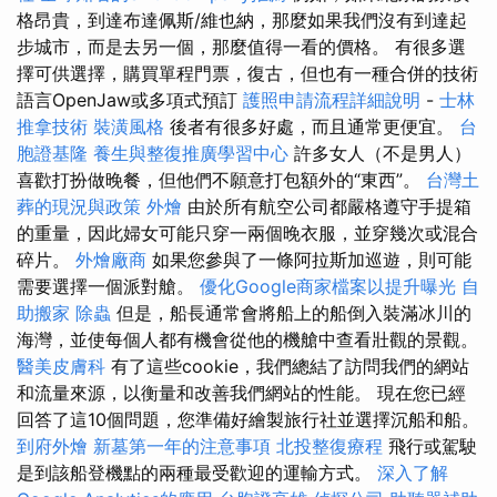
格昂貴，到達布達佩斯/維也納，那麼如果我們沒有到達起
步城市，而是去另一個，那麼值得一看的價格。 有很多選
擇可供選擇，購買單程門票，復古，但也有一種合併的技術
語言OpenJaw或多項式預訂
護照申請流程詳細說明
-
士林
推拿技術
裝潢風格
後者有很多好處，而且通常更便宜。
台
胞證基隆
養生與整復推廣學習中心
許多女人（不是男人）
喜歡打扮做晚餐，但他們不願意打包額外的“東西”。
台灣土
葬的現況與政策
外燴
由於所有航空公司都嚴格遵守手提箱
的重量，因此婦女可能只穿一兩個晚衣服，並穿幾次或混合
碎片。
外燴廠商
如果您參與了一條阿拉斯加巡遊，則可能
需要選擇一個派對艙。
優化Google商家檔案以提升曝光
自
助搬家
除蟲
但是，船長通常會將船上的船倒入裝滿冰川的
海灣，並使每個人都有機會從他的機艙中查看壯觀的景觀。
醫美皮膚科
有了這些cookie，我們總結了訪問我們的網站
和流量來源，以衡量和改善我們網站的性能。 現在您已經
回答了這10個問題，您準備好繪製旅行社並選擇沉船和船。
到府外燴
新墓第一年的注意事項
北投整復療程
飛行或駕駛
是到該船登機點的兩種最受歡迎​​的運輸方式。
深入了解