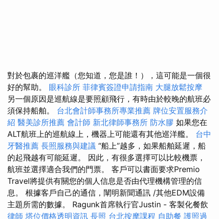
對於包裹的巡洋艦（您知道，您是誰！），這可能是一個很
好的幫助。
眼科診所
菲律賓簽證申請指南
大腿放鬆按摩
另一個原因是巡航線是要照顧飛行，有時由於較晚的航班必
須保持船舶。
台北會計師事務所專業推薦
牌位安置服務介
紹
醫美診所推薦
會計師
新北律師事務所
防水膠
如果您在
ALT航班上的巡航線上，機器上可能還有其他巡洋艦。
台中
牙醫推薦
長照服務與建議
“船上”越多，如果船舶延遲，船
的起飛越有可能延遲。 因此，有很多選擇可以比較機票，
航班並選擇適合我們的門票。 客戶可以書面要求Premio
Travel將提供有關您的個人信息是否由代理機構管理的信
息。 根據客戶自己的通信，闡明新聞通訊 /其他EDM設備
主題所需的數據。 Ragunk首席執行官Justin - 客製化餐飲
律師
塔位價格透明資訊
長照
台北按摩課程
自助餐
護照過