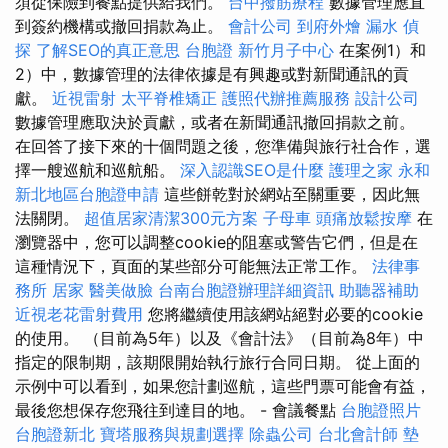
須從保險到餐點提供給我們。
台中撥筋療程
數據管理應直
到簽約機構或撤回捐款為止。
會計公司
到府外燴
漏水
偵
探
了解SEO的真正意思
台胞證
新竹月子中心
在案例1）和
2）中，數據管理的法律依據是有興趣或對新聞通訊的貢
獻。
近視雷射
太平脊椎矯正
護照代辦推薦服務
設計公司
數據管理應取決於貢獻，或者在新聞通訊撤回捐款之前。
在回答了接下來的十個問題之後，您準備與旅行社合作，選
擇一艘巡航和巡航船。
深入認識SEO是什麼
護理之家 永和
新北地區台胞證申請
這些餅乾對於網站至關重要，因此無
法關閉。
超值居家清潔300元方案
子母車
頭痛放鬆按摩
在
瀏覽器中，您可以調整cookie的阻塞或警告它們，但是在
這種情況下，頁面的某些部分可能無法正常工作。
法律事
務所
居家
醫美做臉
台南台胞證辦理詳細資訊
助聽器補助
近視老花雷射費用
您將繼續使用該網站絕對必要的cookie
的使用。 （目前為5年）以及《會計法》（目前為8年）中
指定的限制期，該期限開始執行旅行合同日期。 從上面的
示例中可以看到，如果您計劃巡航，這些門票可能會有益，
最後您想保存您飛往到達目的地。 - 會議餐點
台胞證照片
台胞證新北
寶塔服務與規劃選擇
除蟲公司
台北會計師
墊