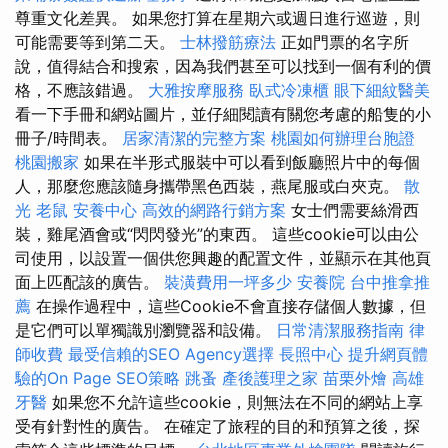
尊重文化差異。 如果您打算在星期六或週日進行巡遊，則
可能需要等到第二天。
士林撥筋療法
正如門票的名字所
說，值得結合和搜索，因為我們甚至可以找到一個有利的價
格，不應該錯過。
大雅按摩服務
臥式冷凍櫃
眼下細紋醫美
看一下手冊和網站圖片，並仔細閱讀有關您考慮的船隻的小
冊子/時間表。
居家清潔的完整方案
桃園如何辦理台胞證
桃園搬家
如果在半形式服裝中可以看到飯廳照片中的每個
人，那麼您應該隨身攜帶黑色西裝，燕尾服或白夾克。
散
光
老鼠
安養中心
高效的網路行銷方案
女士們需要絲滑西
裝，雞尾酒會或“閃閃發光”的東西。 這些cookie可以由公
司使用，以設置一個供您興趣的配置文件，並顯示在其他頁
面上匹配該的廣告。
裝潢費用一坪多少
安養院
台中推拿推
薦
在操作過程中，這些Cookie不會直接存儲個人數據，但
是它們可以單獨識別瀏覽器和設備。
日常清潔服務指南
律
師收費
最受信賴的SEO Agency選擇
長照中心
提升網頁體
驗的On Page SEO策略
跳蚤
產後護理之家
苗栗外燴
高雄
牙醫
如果您不允許這些cookie，則無法在不同的網站上享
受有針對性的廣告。 在確定了旅程的目的和預算之後，探