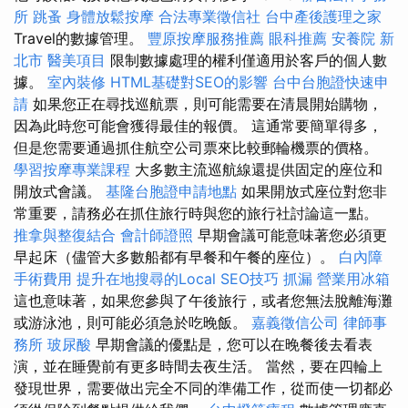
所
跳蚤
身體放鬆按摩
合法專業徵信社
台中產後護理之家
Travel的數據管理。
豐原按摩服務推薦
眼科推薦
安養院 新
北市
醫美項目
限制數據處理的權利僅適用於客戶的個人數
據。
室內裝修
HTML基礎對SEO的影響
台中台胞證快速申
請
如果您正在尋找巡航票，則可能需要在清晨開始購物，
因為此時您可能會獲得最佳的報價。 這通常要簡單得多，
但是您需要通過抓住航空公司票來比較郵輪機票的價格。
學習按摩專業課程
大多數主流巡航線還提供固定的座位和
開放式會議。
基隆台胞證申請地點
如果開放式座位對您非
常重要，請務必在抓住旅行時與您的旅行社討論這一點。
推拿與整復結合
會計師證照
早期會議可能意味著您必須更
早起床（儘管大多數船都有早餐和午餐的座位）。
白內障
手術費用
提升在地搜尋的Local SEO技巧
抓漏
營業用冰箱
這也意味著，如果您參與了午後旅行，或者您無法脫離海灘
或游泳池，則可能必須急於吃晚飯。
嘉義徵信公司
律師事
務所
玻尿酸
早期會議的優點是，您可以在晚餐後去看表
演，並在睡覺前有更多時間去夜生活。 當然，要在四輪上
發現世界，需要做出完全不同的準備工作，從而使一切都必