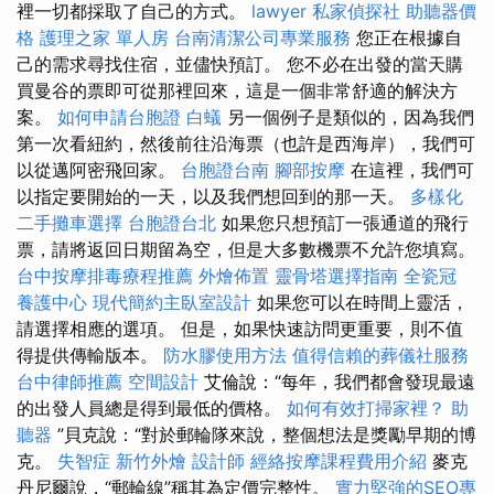
裡一切都採取了自己的方式。
lawyer
私家偵探社
助聽器價
格
護理之家 單人房
台南清潔公司專業服務
您正在根據自
己的需求尋找住宿，並儘快預訂。 您不必在出發的當天購
買曼谷的票即可從那裡回來，這是一個非常舒適的解決方
案。
如何申請台胞證
白蟻
另一個例子是類似的，因為我們
第一次看紐約，然後前往沿海票（也許是西海岸），我們可
以從邁阿密飛回家。
台胞證台南
腳部按摩
在這裡，我們可
以指定要開始的一天，以及我們想回到的那一天。
多樣化
二手攤車選擇
台胞證台北
如果您只想預訂一張通道的飛行
票，請將返回日期留為空，但是大多數機票不允許您填寫。
台中按摩排毒療程推薦
外燴佈置
靈骨塔選擇指南
全瓷冠
養護中心
現代簡約主臥室設計
如果您可以在時間上靈活，
請選擇相應的選項。 但是，如果快速訪問更重要，則不值
得提供傳輸版本。
防水膠使用方法
值得信賴的葬儀社服務
台中律師推薦
空間設計
艾倫說：“每年，我們都會發現最遠
的出發人員總是得到最低的價格。
如何有效打掃家裡？
助
聽器
”貝克說：“對於郵輪隊來說，整個想法是獎勵早期的博
克。
失智症
新竹外燴
設計師
經絡按摩課程費用介紹
麥克
丹尼爾說，“郵輪線”稱其為定價完整性。
實力堅強的SEO專