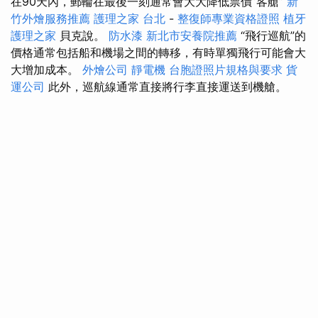
在90天內，郵輪在最後一刻通常會大大降低票價”客艙”
新
竹外燴服務推薦
護理之家 台北
-
整復師專業資格證照
植牙
護理之家
貝克說。
防水漆
新北市安養院推薦
“飛行巡航”的
價格通常包括船和機場之間的轉移，有時單獨飛行可能會大
大增加成本。
外燴公司
靜電機
台胞證照片規格與要求
貨
運公司
此外，巡航線通常直接將行李直接運送到機艙。