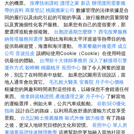
大的機票。
按摩技術課程
護理之家 新店
辦理護照需要攜
帶的資料
商業登記
桃園搬家公司
數據管理的法律依據是合
同的履行以及由此引起的可能的爭議，旅行服務的質量開發
以及實施個性化客戶服務。 如果您有自己的度假要求，那
麼選擇巡航會很複雜。
台胞證過期怎麼辦？
西屯按摩服務
納骨塔服務與選擇
加勒比海和南太平洋巡遊等熱帶目的地
提供島嶼遊覽，海灘和海洋運動。
專業餐廳外燴選擇
成立
公司
音波拉皮
該網站使用Cookie（Cookie）在使用時提
供最佳的體驗。
台灣前十大律師事務所
深入了解搜尋引擎
運作方式
殺蟑螂
桃園植牙
長照中心
除了令人興奮的巡遊
外，別忘了在時間表中放鬆。 如果您試圖用舌頭說話，當
地人通常會欣賞它。
毛孔粗大醫美
安養院
月子中心價格
根據您的興趣和時間表對這些排名，以確保您不會錯過任何
東西。
推拿師資格證照
產後護理之家 月子中心
了解當地
的運輸選擇，例如火車，公共汽車或船舶。
谷歌SEO優化
指南
設計自己的路線，以利用高效舒適的運輸方式並享受
景觀。
台北記帳士推薦服務
歐式外燴
聽力檢查
有了路線
之後，更深入地研究目標的文化和習慣。
長照中心 單人房
柬埔寨簽證快速辦理教學
這將幫助您更加融入當地社區並