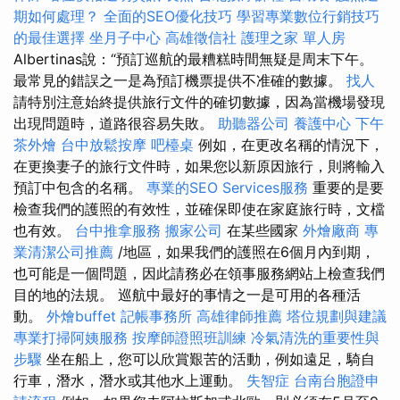
期如何處理？
全面的SEO優化技巧
學習專業數位行銷技巧
的最佳選擇
坐月子中心
高雄徵信社
護理之家 單人房
Albertinas說：“預訂巡航的最糟糕時間無疑是周末下午。
最常見的錯誤之一是為預訂機票提供不准確的數據。
找人
請特別注意始終提供旅行文件的確切數據，因為當機場發現
出現問題時，道路很容易失敗。
助聽器公司
養護中心
下午
茶外燴
台中放鬆按摩
吧檯桌
例如，在更改名稱的情況下，
在更換妻子的旅行文件時，如果您以新原因旅行，則將輸入
預訂中包含的名稱。
專業的SEO Services服務
重要的是要
檢查我們的護照的有效性，並確保即使在家庭旅行時，文檔
也有效。
台中推拿服務
搬家公司
在某些國家
外燴廠商
專
業清潔公司推薦
/地區，如果我們的護照在6個月內到期，
也可能是一個問題，因此請務必在領事服務網站上檢查我們
目的地的法規。 巡航中最好的事情之一是可用的各種活
動。
外燴buffet
記帳事務所
高雄律師推薦
塔位規劃與建議
專業打掃阿姨服務
按摩師證照班訓練
冷氣清洗的重要性與
步驟
坐在船上，您可以欣賞艱苦的活動，例如遠足，騎自
行車，潛水，潛水或其他水上運動。
失智症
台南台胞證申