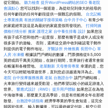
從它開始。
聽力檢查
提升WordPress網站的SEO
養老院
會議點心
您可以找到一個巡遊，為從幼兒到偉大的祖母的
任何年齡段的任何年齡段提供一個難忘的假期。
台北記帳
士專業推薦
有效的關鍵字搜尋策略
台中月子中心
有青少年
的家庭經常說這是為最好的家庭度假而發現的。
打掃阿姨
價格行情分析
搬家
護理之家
台中養生排毒
設計
如果您沒
有孩子或不想和他們一起度假，那麼有幾乎是成年人或沒有
很多孩子的遊輪。 否則，還將從交易中收到確認電子郵件
到提供的電子郵件地址。
牙醫診所
外燴推薦
長照中心 單
人房
冷凍櫃
根據該門戶網站的數據，門票價格從9.5,000
英鎊或四千萬美元開始，在旅行期間，世界旅行者通常會留
在帳篷和各種營地。
老屋翻新
天母整骨專業
幸運的是，您
今天可以輕鬆地環遊世界，直到您必須越過海洋為止。
養
老院
台中按摩服務推薦
老鼠
台胞證台中
該門戶網站稱，
火車旅行變得越來越受歡迎，他們希望以較小的碳足跡進入
世界。
響應式設計（RWD）提升用戶體驗
如果您正在為地
中海做準備，那麼夏天是高季節，但是有些船將全年在那裡
散發。
台胞證申請指南
經濟學專業的學生會知道，這完全
歸因於供求。 輸入數據後，可以最終確定付款，航空公司