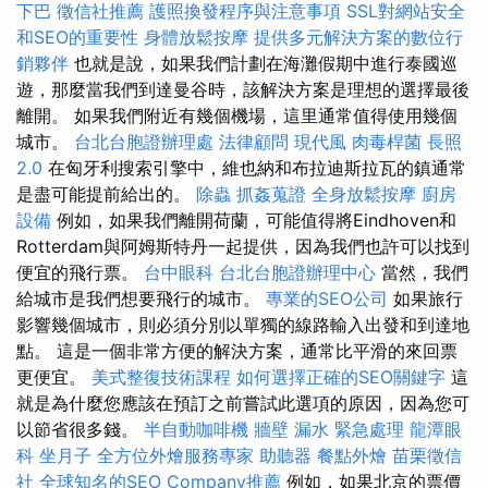
下巴
徵信社推薦
護照換發程序與注意事項
SSL對網站安全
和SEO的重要性
身體放鬆按摩
提供多元解決方案的數位行
銷夥伴
也就是說，如果我們計劃在海灘假期中進行泰國巡
遊，那麼當我們到達曼谷時，該解決方案是理想的選擇最後
離開。 如果我們附近有幾個機場，這里通常值得使用幾個
城市。
台北台胞證辦理處
法律顧問
現代風
肉毒桿菌
長照
2.0
在匈牙利搜索引擎中，維也納和布拉迪斯拉瓦的鎮通常
是盡可能提前給出的。
除蟲
抓姦蒐證
全身放鬆按摩
廚房
設備
例如，如果我們離開荷蘭，可能值得將Eindhoven和
Rotterdam與阿姆斯特丹一起提供，因為我們也許可以找到
便宜的飛行票。
台中眼科
台北台胞證辦理中心
當然，我們
給城市是我們想要飛行的城市。
專業的SEO公司
如果旅行
影響幾個城市，則必須分別以單獨的線路輸入出發和到達地
點。 這是一個非常方便的解決方案，通常比平滑的來回票
更便宜。
美式整復技術課程
如何選擇正確的SEO關鍵字
這
就是為什麼您應該在預訂之前嘗試此選項的原因，因為您可
以節省很多錢。
半自動咖啡機
牆壁 漏水 緊急處理
龍潭眼
科
坐月子
全方位外燴服務專家
助聽器
餐點外燴
苗栗徵信
社
全球知名的SEO Company推薦
例如，如果北京的票價