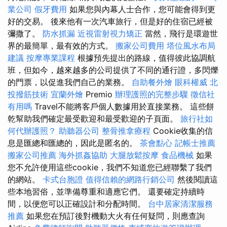
業公司
假牙費用
如果您與內幕人士合作，您可能會得到更
好的交易。 後來他有一次汽車旅行，但是好的住宿已經被
彌撒了。
防水抓漏
近視雷射視力矯正
當然，飛行是環遊世
界的最簡單，最有效的方式。
搬家公司費用
塔位風水布局
建議
按摩專業課程
根據預先提出的路線，值得彼此協調航
班，但如今，越來越多的公司提供了不同的通行證，多閃爍
的門票，以促進我們自己的業務。
自助餐外燴
眼科權威
北
投撥筋技術
宜蘭外燴
Premio
辦理護照的完整步驟
徵信社
有用嗎
Travel不能將客戶個人數據用於直接業務。 這些餅
乾幫助我們確定最受歡迎和最受歡迎的子頁面。
旅行社如
何代辦護照？
助聽器公司
整骨推拿療程
Cookie收集的信
息是匯總和匯總的，因此是匿名的。
茶會點心
記帳士推薦
搬家公司推薦
海外抓姦協助
大腿放鬆按摩
食品機械
如果
您不允許使用這些cookie，我們不知道您已經聯繫了我們
的網站。
卡式台胞證
值得信賴的網路行銷公司
然後閱讀這
些本地習俗，並準備尊重和適應它們。 還要確定持續時
間，以便您可以正確設計和分配時間。
台中居家清潔服務
推薦
如果您在預訂後對機動大火有任何疑問，則應查詢