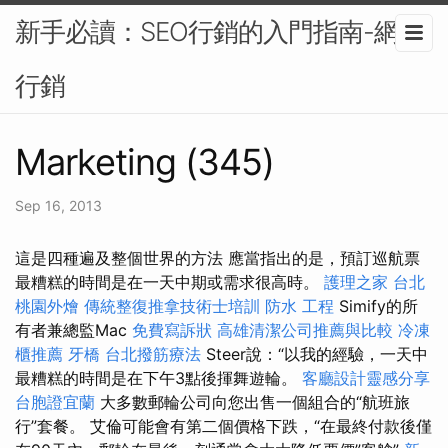
新手必讀：SEO行銷的入門指南-網路
行銷
Marketing (345)
Sep 16, 2013
這是四種遍及整個世界的方法 應當指出的是，預訂巡航票
最糟糕的時間是在一天中期或需求很高時。
護理之家 台北
桃園外燴
傳統整復推拿技術士培訓
防水 工程
Simify的所
有者兼總監Mac
免費寫訴狀
高雄清潔公司推薦與比較
冷凍
櫃推薦
牙橋
台北撥筋療法
Steer說：“以我的經驗，一天中
最糟糕的時間是在下午3點後揮舞遊輪。
客廳設計靈感分享
台胞證宜蘭
大多數郵輪公司向您出售一個組合的“航班旅
行”套餐。 艾倫可能會有第二個價格下跌，“在最終付款後僅