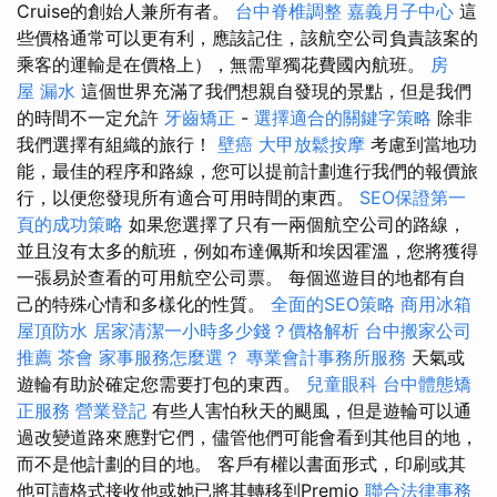
Cruise的創始人兼所有者。
台中脊椎調整
嘉義月子中心
這
些價格通常可以更有利，應該記住，該航空公司負責該案的
乘客的運輸是在價格上），無需單獨花費國內航班。
房
屋 漏水
這個世界充滿了我們想親自發現的景點，但是我們
的時間不一定允許
牙齒矯正
-
選擇適合的關鍵字策略
除非
我們選擇有組織的旅行！
壁癌
大甲放鬆按摩
考慮到當地功
能，最佳的程序和路線，您可以提前計劃進行我們的報價旅
行，以便您發現所有適合可用時間的東西。
SEO保證第一
頁的成功策略
如果您選擇了只有一兩個航空公司的路線，
並且沒有太多的航班，例如布達佩斯和埃因霍溫，您將獲得
一張易於查看的可用航空公司票。 每個巡遊目的地都有自
己的特殊心情和多樣化的性質。
全面的SEO策略
商用冰箱
屋頂防水
居家清潔一小時多少錢？價格解析
台中搬家公司
推薦
茶會
家事服務怎麼選？
專業會計事務所服務
天氣或
遊輪有助於確定您需要打包的東西。
兒童眼科
台中體態矯
正服務
營業登記
有些人害怕秋天的颶風，但是遊輪可以通
過改變道路來應對它們，儘管他們可能會看到其他目的地，
而不是他計劃的目的地。 客戶有權以書面形式，印刷或其
他可讀格式接收他或她已將其轉移到Premio
聯合法律事務