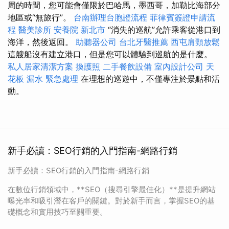
周的時間，您可能會僅限於巴哈馬，墨西哥，加勒比海部分
地區或“無旅行”。
台南辦理台胞證流程
菲律賓簽證申請流
程
醫美診所
安養院 新北市
“消失的巡航”允許乘客從港口到
海洋，然後返回。
助聽器公司
台北牙醫推薦
西屯肩頸放鬆
這艘船沒有建立港口，但是您可以體驗到巡航的是什麼。
私人居家清潔方案
換護照
二手餐飲設備
室內設計公司
天
花板 漏水 緊急處理
在理想的巡遊中，不僅專注於景點和活
動。
新手必讀：SEO行銷的入門指南-網路行銷
新手必讀：SEO行銷的入門指南-網路行銷
在數位行銷領域中，**SEO（搜尋引擎最佳化）**是提升網站
曝光率和吸引潛在客戶的關鍵。對於新手而言，掌握SEO的基
礎概念和實用技巧至關重要。