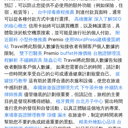
預訂，可以防止您提供不必使用的額外功能（例如保險，住
宿，租賃等）。
台中排毒療程推薦
到達付款頁面時，通常
可以從各種付款方式中進行選擇。
高雄搬家
深入了解SEO
的核心概念
信用卡始終可以購買機票，以及轉讓選項，具
體取決於航空機票搜索，並可能是旅行社的個人付款。
附
近眼科
小型外燴推薦
Premio
使用WordPress建構優質網
站
Travel將此類個人數據告知接收者有關客戶個人數據的
限制。
雙下巴醫美
Premio
buffet外燴價格
台胞證辦理流
程解析
不鏽鋼廚具
除蟲公司
Travel將此類個人數據告知接
收者刪除客戶個人數據。 如果您需要自己的時間，請計劃
一些時間來享受自己的公司或通過健康計劃寵愛自己。
拔
罐技巧教學
這有助於選擇合適的衣服和設備，使您在旅途
中感到舒適。
泰國旅遊簽證辦理方式
下午茶外燴
外牆防水
律師推薦
儘管徹底的計劃很重要，但請記住，旅程的主要
目的是發現和獲得經驗。
植牙費用
台北月子中心
留出時間
進行意外的發現和自發活動，以真正體驗這個地方的專業。
柬埔寨簽證辦理教學
頂樓 漏水
在旅途中，制定的時間表將
幫助您不要釣魚或錯過重要的景點。
精美外燴點心品項
台