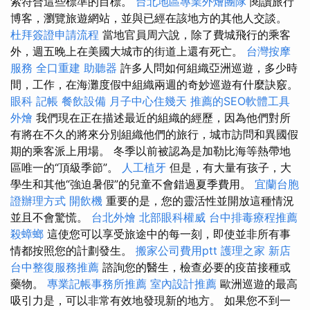
索符合這些標準的目標。
台北地區專業外燴團隊
閱讀旅行
博客，瀏覽旅遊網站，並與已經在該地方的其他人交談。
杜拜簽證申請流程
當地官員周六說，除了費城飛行的乘客
外，週五晚上在美國大城市的街道上還有死亡。
台灣按摩
服務
全口重建
助聽器
許多人問如何組織亞洲巡遊，多少時
間，工作，在海灘度假中組織兩週的奇妙巡遊有什麼訣竅。
眼科
記帳
餐飲設備
月子中心住幾天
推薦的SEO軟體工具
外燴
我們現在正在描述最近的組織的經歷，因為他們對所
有將在不久的將來分別組織他們的旅行，城市訪問和異國假
期的乘客派上用場。 冬季以前被認為是加勒比海等熱帶地
區唯一的“頂級季節”。
人工植牙
但是，有大量有孩子，大
學生和其他“強迫暑假”的兒童不會錯過夏季費用。
宜蘭台胞
證辦理方式
開飲機
重要的是，您的靈活性並開放這種情況
並且不會驚慌。
台北外燴
北部眼科權威
台中排毒療程推薦
殺蟑螂
這使您可以享受旅途中的每一刻，即使並非所有事
情都按照您的計劃發生。
搬家公司費用ptt
護理之家 新店
台中整復服務推薦
諮詢您的醫生，檢查必要的疫苗接種或
藥物。
專業記帳事務所推薦
室內設計推薦
歐洲巡遊的最高
吸引力是，可以非常有效地發現新的地方。 如果您不到一