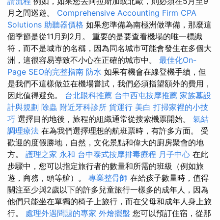
請流程
例如，如果您去阿拉斯加或北歐，則必須在5月至9
月之間巡遊。
Comprehensive Accounting Firm CPA
Solutions
助聽器價格
如果您準備為南極洲做準備，那麼這
個季節是從11月到2月。 重要的是要查看機場的唯一標識
符，而不是城市的名稱，因為同名城市可能會發生在多個大
洲，這很容易導致不小心在正確的城市中。
最佳化On-
Page SEO的完整指南
防水
如果有機會在線登機手續，但
是我們不這樣做並在機場嘗試，我們必須指望額外的費用，
因此值得避免。
台北眼科推薦
台中西屯按摩推薦
家族墓設
計與規劃
除蟲
附近牙科診所
貨運行
美白
打掃家裡的小技
巧
選擇目的地後，旅程的組織通常從搜索機票開始。
氣結
調理療法
在為我們選擇理想的航班票時，有許多方面。 受
歡迎的度假勝地，自然，文化景點和偉大的廚房聚會的地
方。
護理之家 永和
台中泰式按摩排毒療程
月子中心
在此
步驟中，您可以指定旅行者的數量和所需的班級（例如旅
遊，商務，頭等艙）。
專業整骨師
在給孩子數量時，值得
關注至少與2歲以下的許多兒童旅行一樣多的成年人，因為
他們只能坐在單獨的椅子上旅行，而在父母和成年人身上旅
行。
處理外遇問題的專家
外燴擺盤
您可以預訂住宿，從那