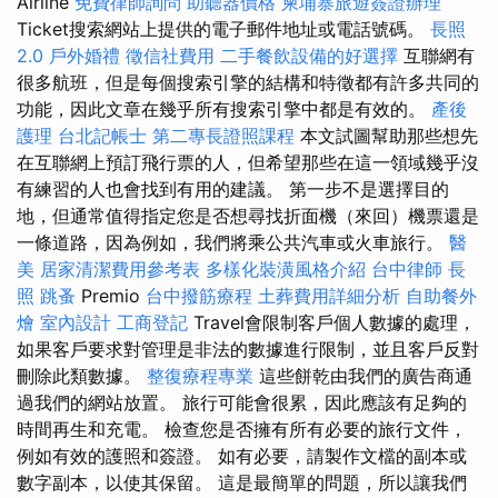
Airline
免費律師詢問
助聽器價格
柬埔寨旅遊簽證辦理
Ticket搜索網站上提供的電子郵件地址或電話號碼。
長照
2.0
戶外婚禮
徵信社費用
二手餐飲設備的好選擇
互聯網有
很多航班，但是每個搜索引擎的結構和特徵都有許多共同的
功能，因此文章在幾乎所有搜索引擎中都是有效的。
產後
護理
台北記帳士
第二專長證照課程
本文試圖幫助那些想先
在互聯網上預訂飛行票的人，但希望那些在這一領域幾乎沒
有練習的人也會找到有用的建議。 第一步不是選擇目的
地，但通常值得指定您是否想尋找折面機（來回）機票還是
一條道路，因為例如，我們將乘公共汽車或火車旅行。
醫
美
居家清潔費用參考表
多樣化裝潢風格介紹
台中律師
長
照
跳蚤
Premio
台中撥筋療程
土葬費用詳細分析
自助餐外
燴
室內設計
工商登記
Travel會限制客戶個人數據的處理，
如果客戶要求對管理是非法的數據進行限制，並且客戶反對
刪除此類數據。
整復療程專業
這些餅乾由我們的廣告商通
過我們的網站放置。 旅行可能會很累，因此應該有足夠的
時間再生和充電。 檢查您是否擁有所有必要的旅行文件，
例如有效的護照和簽證。 如有必要，請製作文檔的副本或
數字副本，以使其保留。 這是最簡單的問題，所以讓我們