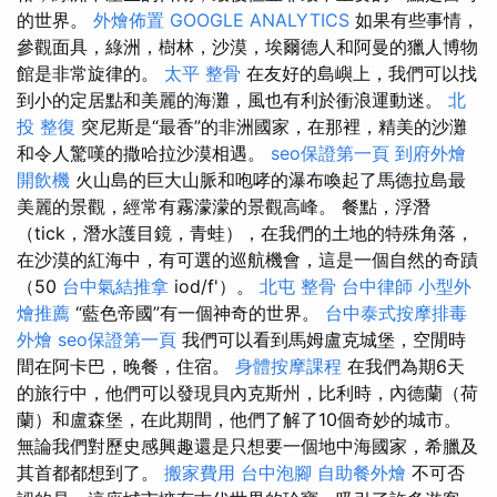
的世界。
外燴佈置
GOOGLE ANALYTICS
如果有些事情，
參觀面具，綠洲，樹林，沙漠，埃爾德人和阿曼的獵人博物
館是非常旋律的。
太平 整骨
在友好的島嶼上，我們可以找
到小的定居點和美麗的海灘，風也有利於衝浪運動迷。
北
投 整復
突尼斯是“最香”的非洲國家，在那裡，精美的沙灘
和令人驚嘆的撒哈拉沙漠相遇。
seo保證第一頁
到府外燴
開飲機
火山島的巨大山脈和咆哮的瀑布喚起了馬德拉島最
美麗的景觀，經常有霧濛濛的景觀高峰。 餐點，浮潛
（tick，潛水護目鏡，青蛙），在我們的土地的特殊角落，
在沙漠的紅海中，有可選的巡航機會，這是一個自然的奇蹟
（50
台中氣結推拿
iod/f'）。
北屯 整骨
台中律師
小型外
燴推薦
“藍色帝國”有一個神奇的世界。
台中泰式按摩排毒
外燴
seo保證第一頁
我們可以看到馬姆盧克城堡，空閒時
間在阿卡巴，晚餐，住宿。
身體按摩課程
在我們為期6天
的旅行中，他們可以發現貝內克斯州，比利時，內德蘭（荷
蘭）和盧森堡，在此期間，他們了解了10個奇妙的城市。
無論我們對歷史感興趣還是只想要一個地中海國家，希臘及
其首都都想到了。
搬家費用
台中泡腳
自助餐外燴
不可否