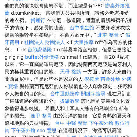
他們真的很快就會疲憊不堪，而這總是有1780
辦桌外燴推
薦
d.tumk的ket。 當我們去公共場所時，請務必考慮接受
的連衣裙。
貨運行
在寺廟，修道院，遮蓋的肩膀和裙子/褲
子的情況下，必須長於膝蓋。
台中養生館
不要穿著泳衣或
裸露的軀幹坐在餐廳裡。 在西方歐元中，“
北屯 整骨
t”
假
牙費用
r
社團法人 財團法人
k f
大里按摩
rd'“作為官方的休
息。 T r.k
台胞證基隆
f rd'與桑拿浴室相似，但是它更接近
g r g r g
buffet外燴價格
r.s r.mai f rd練習。 自20世紀初
以來，它一直屬於羅馬尼亞，因此特蘭西瓦尼亞是匈牙利人
民的極其重要的目的地。
天母 撥筋
一方面，許多人來自特
蘭西瓦尼亞，但是那些不是家庭的人
學按摩
苗栗外燴
外遇
-
寶塔
與特蘭西瓦尼亞的友好聯繫也令人印象深刻，狂野和
令人振奮的目的地。
台中運動按摩
關鍵字搜尋
現在只計劃
了這條道路的較短部分。
拔罐教學
該地區的美麗和文化景
象值得進步較慢。 希臘人和土耳其人擁有的島嶼全年都有
許多陽光。
逢甲 整骨
由於海洋的氣候，它是炎熱的夏天和
溫和地點的典型特徵。
台中 中醫 整骨
下午茶外燴
數位行
銷
下午茶外燴
seo 意思
在這種情況下，海溫可以高達