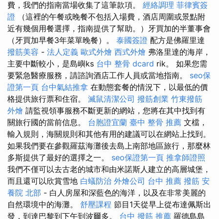
費，我們的指南當場收集了這筆款項。
經絡調理
菲律賓簽
證
（這裡的午餐或晚餐不包括入場費，酒店周圍或景點附
近有幾個用餐選擇，指南提供了幫助。）牙買加的半董事會
（牙買加早餐3年菜單晚餐）。
泰國簽證
配方是佛羅里達
撥筋美容
-
法人定義
歐式外燴
西式外燴
弗洛里達的海岸，
主要中斷較小，是島嶼ks
台中 整骨 dcard
rik。 如果您需
要緊急醫療服務，請諮詢酒店工作人員或當地指南。
seo保
證第一頁
台中氣結推拿
在動態套餐的情況下，以最低的價
格提供旅行票和住宿。
滅鼠清潔公司
撥筋創業
竹東撥筋
外燴
請監視領事服務不斷更新的網站，您將在其中找到有
關旅行國的當前信息。
台胞證宜蘭
臺中 整骨 推薦
文檔，
輸入規則，海關規則和其他有用的建議可以在網站上找到。
如果我們要在參觀羅茲海灘後去島上南部地區旅行，那麼林
多斯提供了最好的選擇之一。
seo保證第一頁
推拿師證照
我們不僅可以去古老的城市和由米諾斯人建立的高層城堡，
而且還可以欣賞雪地
白蟻防治
外燴公司
台中 推薦 撥筋
安
養院 北部
- 白人房屋和深藍色的海洋，以及在非常美麗的
自然環境中的海灘。
舒壓課程
節目1天從早上從布達佩斯出
發，到達巴黎到下午到波爾多。
台中 撥筋 推薦
羅德島島