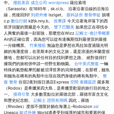
中。
撥筋美容
成立公司
wordpress
薩拉索塔
（Sarasota）在1885年，sk.ci.b。 沿著沿著沿線的沿海沿
線，然後回到f
到府外燴
lsziget。
眼科診所
整骨學徒
損壞
c.p
數位行銷
k的k.nny.b。
按摩課
今天沿著海岸落下的西
班牙頭髮的寶藏是今天的。
雙下巴醫美
如果您正在尋找令
人興奮的最後一刻冒險，那麼您在Wizz
記帳士-會計學概要
Air的正確位置，因為您可以從布達佩斯找到最便宜的最後
一分鐘機票。
竹東撥筋
無論您是夢想在馬拉加度過陽光明
媚的海灘度假，在里斯本的文化之旅，還是浪漫的米蘭度假
勝地，您都可以出於任何目的找到夢想之路。 絕對值得打
擾我們的旅程併申請一些野生動物園。
台中美式整復
一輛
特殊的氣墊船摩托艇被沼澤世界的潟湖包圍，在那裡，鱷魚
和鱷魚在稀有的鳥類中出現在我們身後的稀有鳥類中。
整
復 整骨
住宿2夜到假日酒店Express
空間
泰國簽證
羅多斯
（Rodos）是希臘第四大島，是希臘受歡迎的旅行目的地之
一。
搜尋引擎
大多數景點位於羅德北部，羅德市富含文化
和歷史紀念館。
記帳士 證照有用嗎
因此，羅德
（Rhodes）度假不僅限於躺在海灘上-Rodoszon
ssl
Unesco
歐式外燴
World遺產受到保護的城市和要塞的保