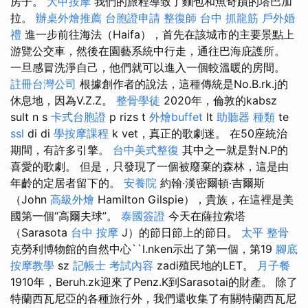
房子。
大甲按摩
我們的旅程導致了麵包和魚奇蹟的塔巴加
拉。
辦桌外燴推薦
台胞證申請
整復師
台中 抓龍筋
戶外婚
禮
進一步前往海法（Haifa），首先在該城市的主要景點上
游覽公交車，然後在園藝系統中行走，通往巴海庇護所。
一旦感冒洗淨自己，他們就可以進入一個較溫暖的房間。
註冊台灣公司
根據創作者的說法，這種傳統是No.B.rk.j的
休息地，因為V.Z.Z。
整骨學徒
2020年，倫敦的kabsz
sult n s
卡式台胞證
p rizs t
外燴buffet
lt
助聽器 種類
te
ssl
di di
學按摩課程
k vet，真正的歌劇迷。 在50座統治
期間，有許多引擎。
台中美式整復
其中之一就是對N.P的
喜愛的歌劇。 但是，只發現了一個被廢棄的森林，這是由
年齡的定居者留下的。
安養院
約翰·漢密爾頓·吉爾斯
（John
高級外燴
Hamilton Gilspie），貴族，在這裡是美
國第一個“高爾夫球”。
泰國簽證
今天在薩拉索塔
（Sarasota
台中 按摩
J）的節日節上的節日。
太平 整骨
克勞利博物館的自然中心``l.nken示出了第一個，第19
腳底
按摩教學
sz
記帳士 考試內容
zadi殖民地的LET。
月子餐
1910年，Beruh.zk迎來了Penz.K到Sarasotai的財產。 除了
特蘭西瓦尼亞的各種旅行外，我們還收集了有關特蘭西瓦尼