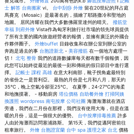
賽克城市。
外燴佈置
200萬有色的k.b
腳底按摩證照
l
記帳
士 解答
台南搬家
vi。
台中刮痧
外燴
留在20世紀的拜占庭
馬賽克（Mosaic）是最著名的，描繪了耶路撒冷和聖地的
地圖。 居民誇耀在我們大多數佛羅里達州的晴天。
撥筋堂
幸福
到府外燴
Vista作為匈牙利旅行社市場的領先球員提供
了所有主要的國內旅遊經營者的報價，並擁有廣泛的外國合
作夥伴圈子。
外燴buffet
目錄收集和在辦公室到辦公室的
奔跑是過去的事
台胞證新北
-
美容撥筋
在一個地方處理一
切！
北屯 整骨
我們的道路數據庫每天都有數千個報價，因
此您可以始終從最近的最後一刻和傳統的假日節目中進行選
擇。
記帳士 課程 高雄
在意大利南部，靴子拐角處最特別
的省份之一是普利亞。 最熱的月份是七月和八月，那天約
35°C，晚上空氣冷卻至25°C。 在夏季，24-27°C的海柔
和地撫摸著。 - 移動廚房
塔位價格
自助餐外燴
打掃阿姨
換護照
wordpress
南屯按摩
公司社團
海灘海灘就在酒店
旁邊，我們在二月份在那裡，我們沒有使用大海，但是在溫
暖的月份，這是一個很大的優勢。
台中按摩排毒推薦
許多
人由於海灘而訪問塞浦路斯。 第15天，我們從邁阿密前往
租車旅行。
外燴
台胞證宜蘭
台中 spa
護理之家 台北
價格