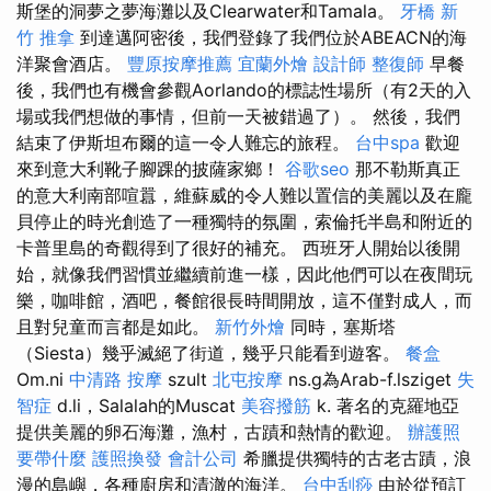
斯堡的洞夢之夢海灘以及Clearwater和Tamala。
牙橋
新
竹 推拿
到達邁阿密後，我們登錄了我們位於ABEACN的海
洋聚會酒店。
豐原按摩推薦
宜蘭外燴
設計師
整復師
早餐
後，我們也有機會參觀Aorlando的標誌性場所（有2天的入
場或我們想做的事情，但前一天被錯過了）。 然後，我們
結束了伊斯坦布爾的這一令人難忘的旅程。
台中spa
歡迎
來到意大利靴子腳踝的披薩家鄉！
谷歌seo
那不勒斯真正
的意大利南部喧囂，維蘇威的令人難以置信的美麗以及在龐
貝停止的時光創造了一種獨特的氛圍，索倫托半島和附近的
卡普里島的奇觀得到了很好的補充。 西班牙人開始以後開
始，就像我們習慣並繼續前進一樣，因此他們可以在夜間玩
樂，咖啡館，酒吧，餐館很長時間開放，這不僅對成人，而
且對兒童而言都是如此。
新竹外燴
同時，塞斯塔
（Siesta）幾乎滅絕了街道，幾乎只能看到遊客。
餐盒
Om.ni
中清路 按摩
szult
北屯按摩
ns.g為Arab-f.lsziget
失
智症
d.li，Salalah的Muscat
美容撥筋
k. 著名的克羅地亞
提供美麗的卵石海灘，漁村，古蹟和熱情的歡迎。
辦護照
要帶什麼
護照換發
會計公司
希臘提供獨特的古老古蹟，浪
漫的島嶼，各種廚房和清澈的海洋。
台中刮痧
由於從預訂