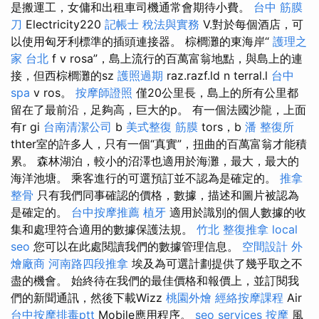
是搬運工，女傭和出租車司機通常會期待小費。
台中 筋膜
刀
Electricity220
記帳士 稅法與實務
V.對於每個酒店，可
以使用匈牙利標準的插頭連接器。 棕櫚灘的東海岸“
護理之
家 台北
f v rosa”，島上流行的百萬富翁地點，與島上的連
接，但西棕櫚灘的sz
護照過期
raz.razf.ld n terral.l
台中
spa
v ros。
按摩師證照
僅20公里長，島上的所有公里都
留在了最前沿，足夠高，巨大的p。 有一個法國沙龍，上面
有r gi
台南清潔公司
b
美式整復 筋膜
tors，b
潘 整復所
thter室的許多人，只有一個“真實”，扭曲的百萬富翁才能積
累。 森林湖泊，較小的沼澤也適用於海灘，最大，最大的
海洋池塘。 乘客進行的可選預訂並不認為是確定的。
推拿
整骨
只有我們同事確認的價格，數據，描述和圖片被認為
是確定的。
台中按摩推薦
植牙
適用於識別的個人數據的收
集和處理符合適用的數據保護法規。
竹北 整復推拿
local
seo
您可以在此處閱讀我們的數據管理信息。
空間設計
外
燴廠商
河南路四段推拿
埃及為可選計劃提供了幾乎取之不
盡的機會。 始終待在我們的最佳價格和報價上，並訂閱我
們的新聞通訊，然後下載Wizz
桃園外燴
經絡按摩課程
Air
台中按摩排毒ptt
Mobile應用程序。
seo services
按摩
風