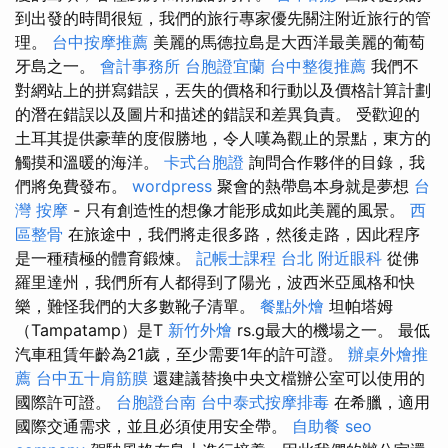
到出發的時間很短，我們的旅行專家優先關注附近旅行的管
理。
台中按摩推薦
美麗的馬德拉島是大西洋最美麗的葡萄
牙島之一。
會計事務所
台胞證宜蘭
台中整復推薦
我們不
對網站上的拼寫錯誤，丟失的價格和行動以及價格計算計劃
的潛在錯誤以及圖片和描述的錯誤和差異負責。 受歡迎的
土耳其提供豪華的度假勝地，令人嘆為觀止的景點，東方的
觸摸和溫暖的海洋。
卡式台胞證
詢問合作夥伴的目錄，我
們將免費發布。
wordpress
聚會的熱帶島本身就是夢想
台
灣 按摩
- 只有創造性的想像才能形成如此美麗的風景。
西
區整骨
在旅途中，我們將走很多路，然後走路，因此程序
是一種積極的體育鍛煉。
記帳士課程 台北
附近眼科
從佛
羅里達州，我們所有人都得到了陽光，波西米亞風格和快
樂，難怪我們的大多數靴子清單。
餐點外燴
坦帕塔姆
（Tampatamp）是T
新竹外燴
rs.g最大的機場之一。 最低
汽車租賃年齡為21歲，至少需要1年的許可證。
辦桌外燴推
薦
台中五十肩筋膜
還建議替換中央文檔辦公室可以使用的
國際許可證。
台胞證台南
台中泰式按摩排毒
在希臘，適用
國際交通需求，並且必須使用安全帶。
自助餐
seo