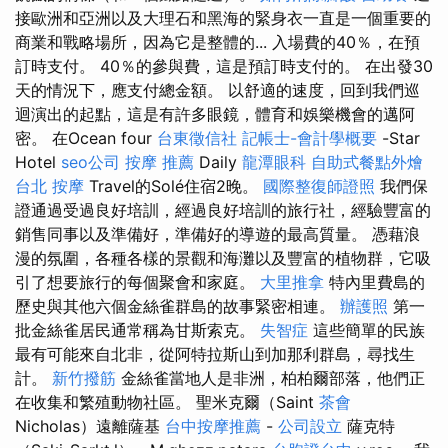
接歐洲和亞洲以及大理石和黑海的緊身衣一直是一個重要的
商業和戰略場所，因為它是整體的... 入場費的40％，在預
訂時支付。 40％的參與費，這是預訂時支付的。 在出發30
天的情況下，應支付總金額。 以舒適的速度，回到我們巡
迴演出的起點，這是有許多眼鏡，體育和娛樂機會的邁阿
密。 在Ocean four
台東徵信社
記帳士-會計學概要
-Star
Hotel
seo公司
按摩 推薦
Daily
龍潭眼科
自助式餐點外燴
台北 按摩
Travel的Solé住宿2晚。
國際整復師證照
我們保
證通過受過良好培訓，經過良好培訓的旅行社，經驗豐富的
銷售同事以及準備好，準備好的導遊的最高質量。 憑藉浪
漫的氛圍，各種各樣的景觀和海灘以及豐富的植物群，它吸
引了想要旅行的每個聚會和家庭。
大里推拿
特內里費島的
歷史與其他六個金絲雀群島的故事緊密相連。
辦護照
第一
批金絲雀居民通常稱為甘斯索克。
失智症
這些簡單的民族
最有可能來自北非，從阿特拉斯山到加那利群島，尋找生
計。
新竹撥筋
金絲雀當地人是非洲，柏柏爾部落，他們正
在收集和繁殖動物社區。 聖米克爾（Saint
茶會
Nicholas）遠離薩基
台中按摩推薦
-
公司設立
薩克特