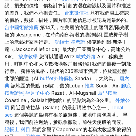
誤，損失的價格，價格計算計劃的潛在錯誤以及圖片和描述
的差異，我們不承擔責任。
台東徵信社
只有我們員工確認
的價格，數據，描述，圖片和其他信息才被認為是最終的。
台中國術館推薦
第14天，在美麗的海灘上的邁阿密/陽光明
媚的Islespijenne，在時尚南部海灘的裝飾藝術區或椰子樹
上的老藝術家區行走。
記帳士 準考證
傑克遜維爾·弗洛里
達（Jacksonvilleflorida）最大的工業商業中心，高速公路
Kik。
按摩教學
您可以通過Wizz
歐式外燴
Air，移動應
用，呼叫中心和大多數機場客戶服務預訂我們的最後一刻飛
行票。 獨特的風格，現代的285室城市酒店，位於薩拉赫
北部的薩達（Al
buffet外燴價格
Saada），大約為。
唐六
典
該地區的景點（例如，舊的Luban
推拿
Souk，Ain
腳底
按摩證照
坐月子中心
Razat，Al-Mugshail
后里按摩
Coastline，Salalah博物館）的景點約為2-3公里。
外燴公
司
附近是薩拉赫（Salah）的最新購物中心之一，
local
seo
這個美麗的島嶼有很多旅遊迷，被地中海包圍著。 早
餐後，我們前往迦納，參觀拿撒勒，前往天使般的問候。
記帳士 科目
我們參觀了Capernaum的老猶太教堂和彼得的