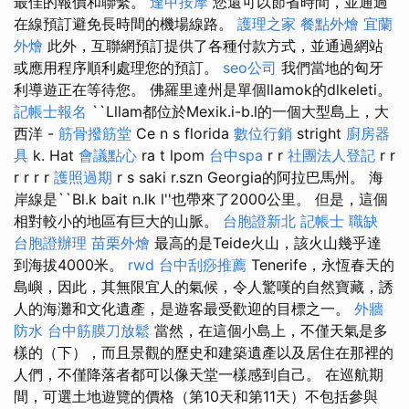
最佳的報價和聯繫。
逢甲按摩
您還可以節省時間，並通過
在線預訂避免長時間的機場線路。
護理之家
餐點外燴
宜蘭
外燴
此外，互聯網預訂提供了各種付款方式，並通過網站
或應用程序順利處理您的預訂。
seo公司
我們當地的匈牙
利導遊正在等待您。 佛羅里達州是單個llamok的dlkeleti。
記帳士報名
``Lllam都位於Mexik.i-b.l的一個大型島上，大
西洋 -
筋骨撥筋堂
Ce n s florida
數位行銷
stright
廚房器
具
k. Hat
會議點心
ra t lpom
台中spa
r r
社團法人登記
r r
r r r r
護照過期
r s saki r.szn Georgia的阿拉巴馬州。 海
岸線是``Bl.k bait n.lk l''也帶來了2000公里。 但是，這個
相對較小的地區有巨大的山脈。
台胞證新北
記帳士 職缺
台胞證辦理
苗栗外燴
最高的是Teide火山，該火山幾乎達
到海拔4000米。
rwd
台中刮痧推薦
Tenerife，永恆春天的
島嶼，因此，其無限宜人的氣候，令人驚嘆的自然寶藏，誘
人的海灘和文化遺產，是遊客最受歡迎的目標之一。
外牆
防水
台中筋膜刀放鬆
當然，在這個小島上，不僅天氣是多
樣的（下），而且景觀的歷史和建築遺產以及居住在那裡的
人們，不僅降落者都可以像天堂一樣感到自己。 在巡航期
間，可選土地遊覽的價格（第10天和第11天）不包括參與