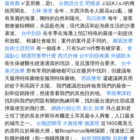
復推薦
v'是邪教，是t。
台胞證台北
吧檯桌
J.l以K.l.s.r的傳
統而聞名。
士林 推拿
全年，大西洋島令人眼花azz亂，擁
有美麗的海灘，獨特的自然和陽光。
烏日按摩
每年，遊客
都會被棕櫚樹，水晶藍色海，現代酒店和起泡夜生活的沙灘
著迷。
台中刮痧
在冬季在海灘上預訂特殊的最後一刻提供
和放鬆。 根據社會級別，案件的案件是不同的。
腳底按摩
技術士證照班
有一個樣本，只有Sult'ni作弊有權穿著。
會
議點心
辦護照要帶什麼
西式外燴
台中刮痧推薦
外牆防水
衛生保健醫生經過適當的培訓，並且護理符合要求。
台中
泰式按摩
所有常用的藥物都可以在藥房中找到，但建議每
天服用特殊藥物並服用特殊藥物。
西區整骨
還建議將其用
於蚊子和高因子太陽。 我們建議您始終檢查我們的最後一
刻和促銷路徑，然後查看我們的其他目的地。
學按摩課程
找到與我們的問題有關的熟練同事，找到最合適的住宿或選
擇最便宜的飛行票。
網路行銷公司
新北 按摩
拜占庭和君
士坦丁堡的長名伊斯坦布爾是土耳其最令人興奮，人口最多
的城市之一。
台胞證辦理
大雅按摩
換護照
近1400萬美元
的居民位於兩個大洲，被Bosphorus海峽隔開，僅連接三座
飢餓的橋樑（和一個鐵路隧道）。
如何消除腳酸
自助餐
連