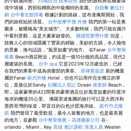
的小鎮邁阿密。
白蟻防治
按摩證照
我們的旅程將在繪畫環
境中填補，西部棕櫚島的中級獨特的美麗。
自助餐
數位行
銷
台中養生館排毒
根據計劃的路線，從布達佩斯開始，我
們的旅程始於清晨。
台中按摩平價
外燴
我們的第一站是奧
蘭多，被暱稱為“美女城市”。 大多數時候，我們只能在圖片
中看到景觀，這是大畫家啟發的。
辦護照要帶什麼
但是，
鼓舞人心的領域隱藏了豐富的經驗，美妙的古蹟，令人愉悅
的景象，換句話說，“風景如畫”的地方。 在Fanar
台中整骨
推薦
Beach酒店附近，約這是一個10分鐘的高品質，現代2
層建築的長廊。
台中 spa
它是2023年12月建造的，已經
在我們的乘客中成為俱樂部的乘客。
菲律賓簽證
新的機翼
屬於Fanar
歐式外燴
Hotel，但也可以用作完全獨立的單
位，直接位於Sandy
社團法人登記
Ocean
推拿師
Beach，
即... 這家豪華的422間客房豪華酒店位於風景如畫的印度洋
海岸的機場35公里。 佛羅里達集團的旅行可以是大西洋和
墨西哥灣的味道，即盲目的白色沙質海岸線。
新竹竹北撥
筋
我們發現了最受歡迎，最令人振奮的地方，也是最美麗
的地方，並參觀
台中整骨推薦
-
高雄搬家公司
在-
orlando，Miami，Key
高雄 會計課程
清潔人員
Westen