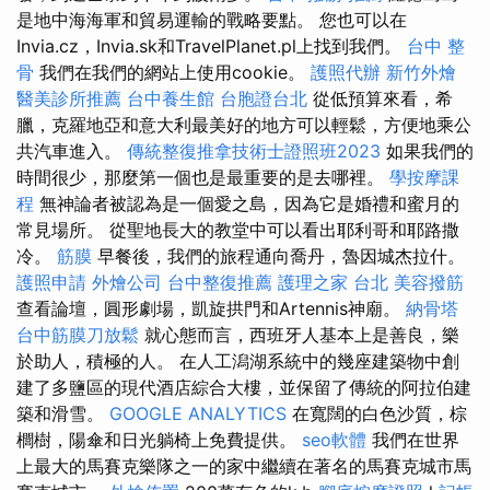
是地中海海軍和貿易運輸的戰略要點。 您也可以在
Invia.cz，Invia.sk和TravelPlanet.pl上找到我們。
台中 整
骨
我們在我們的網站上使用cookie。
護照代辦
新竹外燴
醫美診所推薦
台中養生館
台胞證台北
從低預算來看，希
臘，克羅地亞和意大利最美好的地方可以輕鬆，方便地乘公
共汽車進入。
傳統整復推拿技術士證照班2023
如果我們的
時間很少，那麼第一個也是最重要的是去哪裡。
學按摩課
程
無神論者被認為是一個愛之島，因為它是婚禮和蜜月的
常見場所。 從聖地長大的教堂中可以看出耶利哥和耶路撒
冷。
筋膜
早餐後，我們的旅程通向喬丹，魯因城杰拉什。
護照申請
外燴公司
台中整復推薦
護理之家 台北
美容撥筋
查看論壇，圓形劇場，凱旋拱門和Artennis神廟。
納骨塔
台中筋膜刀放鬆
就心態而言，西班牙人基本上是善良，樂
於助人，積極的人。 在人工潟湖系統中的幾座建築物中創
建了多鹽區的現代酒店綜合大樓，並保留了傳統的阿拉伯建
築和滑雪。
GOOGLE ANALYTICS
在寬闊的白色沙質，棕
櫚樹，陽傘和日光躺椅上免費提供。
seo軟體
我們在世界
上最大的馬賽克樂隊之一的家中繼續在著名的馬賽克城市馬