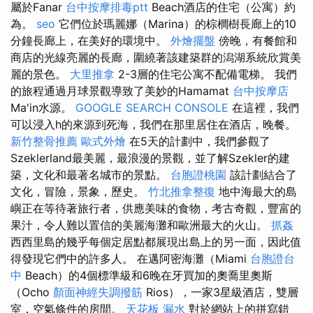
屬於Fanar
台中按摩排毒ptt
Beach酒店的住宅（公寓）約
為。
seo
它們位於瑪麗娜（Marina）的棕櫚樹長廊上的10
分鐘長廊上，在美好的環境中。
外燴擺盤
傍晚，有餐館和
商店的光線亮麗的長廊，圍繞著該建築群的潟湖系統欣賞美
麗的景色。
大里推拿
2-3層的住宅公寓不配備電梯。 我們
的旅程通過月球景觀導致了美妙的Hamamat
台中按摩店
Ma'in水源。
GOOGLE SEARCH CONSOLE
在這裡，我們
可以浸入h的來源到死海，我們在那里居住在酒店，晚餐。
新竹整骨推薦
歐式外燴
在5天的計劃中，我們參觀了
Szeklerland最美麗，最浪漫的景觀，並了解Szekler的建
築，文化和最著名城市的景點。
台胞證桃園
該計劃結合了
文化，冒險，景象，歷史。
竹北推拿整復
地中海最大的島
嶼正在等待著旅行者，供應美味的食物，考古奇觀，豐富的
果汁，令人難以置信的美麗海灘和歐洲最大的火山。
抓姦
西西里島的幾乎每個定居點都展現出島上的另一面，因此值
得發現它們中的許多人。 在邁阿密海灘（Miami
台胞證台
中
Beach）的4個標準級和6晚在牙買加的奧喬里奧斯
（Ocho
顏面神經失調撥筋
Rios），一家3星級酒店，雙層
室，空氣條件的房間。
天花板 漏水
對於網站上的拼寫錯