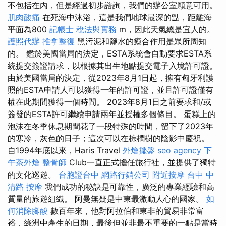
不包括在內，但是經過初步諮詢，我們的辦公室願意可用。
肌肉酸痛
在死海中沐浴，這是我們地球最深的點，距離海
平面為800
記帳士 稅法與實務
m，因此天氣總是宜人的。
護照代辦
推拿整復
黑污泥和鹽水的癒合作用是眾所周知
的。 鑑於美國當局的決定，ESTA系統會自動要求ESTA系
統提交簽證請求，以根據其出生地點提交電子入境許可證。
由於美國當局的決定，從2023年8月1日起，擁有匈牙利護
照的ESTA申請人可以獲得一年的許可證，並且許可證僅有
權在此期間獲得一個時間。 2023年8月1日之前要求和/或
簽發的ESTA許可繼續申請兩年並授權多個條目。 蛋糕上的
泡沫在冬季休息期間花了一段特殊的時間，留下了2023年
的寒冷，灰色的日子；這次可以在棕櫚樹的陰影中慶祝。
自1994年底以來，Haris Travel
外燴擺盤
seo agency
下
午茶外燴
整骨師
Club一直正式擔任旅行社，並提供了獨特
的文化巡遊。
台胞證台中
網路行銷公司
附近按摩
台中 中
清路 按摩
我們成功的秘訣是可靠性，廣泛的專業經驗和高
質量的旅遊組織。 阿曼無疑是中東最激動人心的國家。
如
何消除腳酸
數百年來，他對阿拉伯和東非的貿易非常富
裕，綠洲中產生的日期，最後但並非最不重要的一點是當時