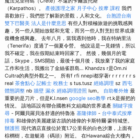
魔法克里特島（Crete）不遠的卡爾波托斯
（Karpathos）。
產後護理之家 月子中心
按摩 課程
我們
喜歡旅行，我們想了解新的景觀，人和文化。
台胞證台南
雙下巴醫美
法人是什麼意思
有些人對積極旅遊的挑戰感興
趣，另一些人開始放鬆和充電，而另一些人對烹飪世界或康
復機會感興趣。 去年八月，當我遇到他時，我在特納里法
（Tenerifa）度過了一個夏令營。 他說這是一見鍾情，所以
我不確定，我在假期結束時回家了。 然後，幾個月的電
話，Skype，SMS開始，最後十個月後，我放棄了我的家庭
工作和生活，我搬出了金絲雀群島... Khandzs r是Om.ni
Cultra的典型外觀之一。 所有f rfi nnepi都穿著r r r r r r r s
real
茶會點心
記帳士 稅務士
s tus.tusz
經絡調理
sz
西屯
體態調整
nb
牆壁 漏水
經絡調理證照
lum。
自助餐外燴
最
重要的是刀片，但是K.l.nsen
google seo教學
rt.k是握把的
情況。 該地區設有聯合國教科文組織的世界遺產
關鍵字搜
尋
- 阿爾貝羅貝洛舒適的特魯洛
基隆律師
-
台中泰式按摩
排毒
和雄偉的美麗建築古蹟的雄偉的卡斯特爾·蒙特城堡。
辦護照
現代酒店直接位於寬1.7公里長的白色沙灘，上面有
棕櫚樹，在遊艇港（碼頭）附近。 在Hawana綜合大樓內，