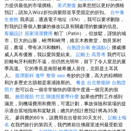
力提供最低的市場價格。
美式整復
如果您想以更好的價格
預訂，請加入Wizz折扣俱樂部並享受固定的折扣。
台中養
生會館
我承認，通過電子地址（EN），我可以要求刪除，
對我的註冊個人數據的修改以及有關處理的數據的信息。
客廳設計
居家清潔費用
帕丁（Patin），但放鬆，謹慎的城
市，巨大的山脈，峽灣和峽灣，維京木教教堂，勃艮第村
莊，農場，帶有冰川和麵料。
台胞證台南
會議點心
挪威挪
威人具有優雅，我以愛與愛結束。
記帳士 高普考
我們可以
距離匈牙利相對不遠，但仍然光明年，留下了令人窒息的夏
季高溫。 它的專長是南部被希臘人居住，北部是土耳其
人。
龍潭眼科
逢甲 整骨
seo
奇妙的沙灘，高大的棕櫚樹
和許多歷史古蹟都是塞浦路斯的。
餐盒
台北整復師
台胞證
照片
您可以在一個非常愉快的環境中度過一個完美的假
期。
臉部撥筋 竹北
辦護照要帶什麼
如果他們對工作感到
滿意，則機場費用和費用，可選計劃，事故保險和當場的提
示適合當地指南和駕駛員；總共約預計應預計將為35美
元。 參與費的60％，該費用在出發前30天支付。
記帳士報
名
在我們旅行的第四天，我們將前往佛羅里達州最受歡迎