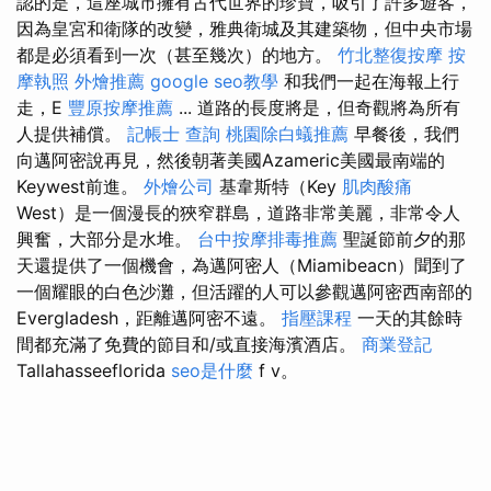
認的是，這座城市擁有古代世界的珍寶，吸引了許多遊客，
因為皇宮和衛隊的改變，雅典衛城及其建築物，但中央市場
都是必須看到一次（甚至幾次）的地方。
竹北整復按摩
按
摩執照
外燴推薦
google seo教學
和我們一起在海報上行
走，E
豐原按摩推薦
... 道路的長度將是，但奇觀將為所有
人提供補償。
記帳士 查詢
桃園除白蟻推薦
早餐後，我們
向邁阿密說再見，然後朝著美國Azameric美國最南端的
Keywest前進。
外燴公司
基韋斯特（Key
肌肉酸痛
West）是一個漫長的狹窄群島，道路非常美麗，非常令人
興奮，大部分是水堆。
台中按摩排毒推薦
聖誕節前夕的那
天還提供了一個機會，為邁阿密人（Miamibeacn）聞到了
一個耀眼的白色沙灘，但活躍的人可以參觀邁阿密西南部的
Evergladesh，距離邁阿密不遠。
指壓課程
一天的其餘時
間都充滿了免費的節目和/或直接海濱酒店。
商業登記
Tallahasseeflorida
seo是什麼
f v。