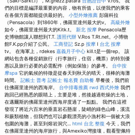
（Saki-Sarkt.l），M.ghezz.patara
台胞證台中
v.ros。 我
們的目標是編譯最重要的內容，物有所值，以便我們的乘客
在各個方面都能提供最好的。
小型外燴推薦
彭薩科拉
（Pensacola）到1860年，佛羅里達州最大的v。
高級外燴
如今，佛羅里達州最大的Kitk.t。
新北 按摩
Pensacola歷
史博物館讓人聯想到T.T.
護照代辦
V.Ros T.Rt.net。小博物
館F.K.pp介紹了公民。
工商登記
Sz.p
按摩
l
台北 按摩
tv。 在海軍上，rdekes
嘉義月子中心
kill.t是一個rep。 該
網站包含各種促銷旅行（行李旅行，住宿，機票）的特別優
惠以及旅行必要的必需配件（例如保險）的參考。
台中按
摩spa
它的氣候的特徵是從春天到秋天的晴天，很棒的海灘
時間。
記帳士 普考
記帳士 報名費
自助餐
早餐後，我們前
往佛羅里達州的西海岸。
台中排毒推薦
rwd
西式外燴
我們
跑回已經熟悉的眼睛上，主要是堆，然後越過乾燥的土地，
在邁爾斯的佛羅里達州西海岸度過了一點點。 我們在這裡
發現了將近六百米的垂直岩石懸崖，陡峭的綠色山峰，溪流
和蕨類植物，但我們也可以參觀漂亮的小漁村和一個被大浪
包圍的海灘，甚至到熔岩洞穴...
html
台北 整復
今天，我們
在佛羅里達州的海岸旅行，與Amexiko灣接壤，觀看聖佩特