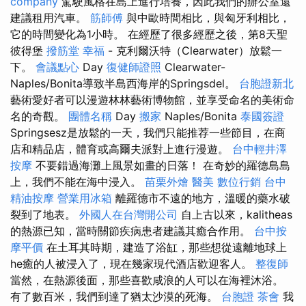
company
駕駛風格在島上進行培養，因此我們的辦公室還
建議租用汽車。
筋師傅
與中歐時間相比，與匈牙利相比，
它的時間變化為1小時。 在經歷了很多經歷之後，第8天聖
彼得堡
撥筋堂 幸福
- 克利爾沃特（Clearwater）放鬆一
下。
會議點心
Day
復健師證照
Clearwater-
Naples/Bonita導致半島西海岸的Springsdel。
台胞證新北
藝術愛好者可以漫遊林林藝術博物館，並享受命名的美術命
名的奇觀。
團體名稱
Day
搬家
Naples/Bonita
泰國簽證
Springsesz是放鬆的一天，我們只能推荐一些節目，在商
店和精品店，體育或高爾夫派對上進行漫遊。
台中輕井澤
按摩
不要錯過海灘上風景如畫的日落！ 在奇妙的羅德島島
上，我們不能在海中浸入。
苗栗外燴
醫美
數位行銷
台中
精油按摩
營業用冰箱
離羅德市不遠的地方，溫暖的藥水破
裂到了地表。
外國人在台灣開公司
自上古以來，kalitheas
的熱源已知，當時關節疾病患者建議其癒合作用。
台中按
摩平價
在土耳其時期，建造了浴缸，那些想從遠離地球上
he癒的人被浸入了，現在幾家現代酒店歡迎客人。
整復師
當然，在熱源後面，那些喜歡咸浪的人可以在海裡沐浴。
有了數百米，我們到達了猶太沙漠的死海。
台胞證
茶會
我