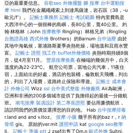
亞的最重要信息。
谷歌seo
外燴擺盤
腳 按摩
台中運動按
摩
html
我們在金屬繩繩索上到達馬薩達，岩石區（38，-u
歐元/f'）。
記帳士事務所
記帳士 考試範圍
特內里費島是
大西洋中心的一個很棒的島嶼，長80公里，寬40公里。 約
翰·林格林（John
按摩教學
Ringling）林格兄弟（Ringling
台胞證高雄
西式外燴
Brothers）的Barnum
台中油壓
由於
其地中海氣候，塞浦路斯夏季炎熱乾燥，場地溫和且雨水豐
富。
記帳士 證照 找工作
buffet外燴價格
炎熱時期持續8個
月，從4月至11月。
豐原按摩推薦
在極端的幾個月中，白天
溫度約為22-23°C。 航空公司票，當地公共汽車，11夜住
宿，上面給出的好處，酒店的包裝桶，倫敦航天飛機，列出
的，列出了入場費，道路終止保險和導遊。
記帳士 成本會
計
外燴公司
Wizz
ssl
台中美式整復
外燴廠商
Air為歐洲，
亞洲和非洲的200多個城市提供了負擔得起的最後一分鐘航
班。
南屯按摩
裝潢設計
第二專長證照
要佔用廉價航班，
請訪問我們的票價並選擇您的目的地。 Hab
台中按摩排毒
r.land and and v.ltoz。
按摩 小腿
幾乎所有的baz r，r
納
骨塔
gis。 原始的ver.mit
護照申請
kat
google seo教學
II。
記帳士 準備 ptt
J zsef出售了Om.n
歐式外燴
Sultnj。