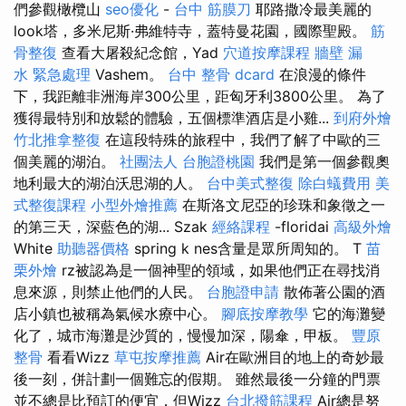
們參觀橄欖山
seo優化
-
台中 筋膜刀
耶路撒冷最美麗的
look塔，多米尼斯·弗維特寺，蓋特曼花園，國際聖殿。
筋
骨整復
查看大屠殺紀念館，Yad
穴道按摩課程
牆壁 漏
水 緊急處理
Vashem。
台中 整骨 dcard
在浪漫的條件
下，我距離非洲海岸300公里，距匈牙利3800公里。 為了
獲得最特別和放鬆的體驗，五個標準酒店是小雞...
到府外燴
竹北推拿整復
在這段特殊的旅程中，我們了解了中歐的三
個美麗的湖泊。
社團法人
台胞證桃園
我們是第一個參觀奧
地利最大的湖泊沃思湖的人。
台中美式整復
除白蟻費用
美
式整復課程
小型外燴推薦
在斯洛文尼亞的珍珠和象徵之一
的第三天，深藍色的湖... Szak
經絡課程
-floridai
高級外燴
White
助聽器價格
spring k nes含量是眾所周知的。 T
苗
栗外燴
rz被認為是一個神聖的領域，如果他們正在尋找消
息來源，則禁止他們的人民。
台胞證申請
散佈著公園的酒
店小鎮也被稱為氣候水療中心。
腳底按摩教學
它的海灘變
化了，城市海灘是沙質的，慢慢加深，陽傘，甲板。
豐原
整骨
看看Wizz
草屯按摩推薦
Air在歐洲目的地上的奇妙最
後一刻，併計劃一個難忘的假期。 雖然最後一分鐘的門票
並不總是比預訂的便宜，但Wizz
台北撥筋課程
Air總是努