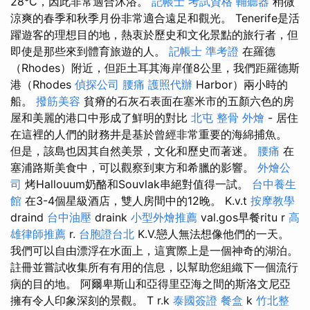
28°C，因此非常適合沐浴。
記帳士 考試資格
輔聽器
稍微
涼爽的春季和秋季月份非常適合遠足和觀光。 Tenerife是活
躍遊客的理想目的地，熱衷於歷史和文化景點的旅行者，但
即使是那些來到體育旅遊的人。
記帳士 準考證
在羅德
（Rhodes）附近，但距土耳其海岸僅8公里，我們距羅德斯
港（Rhodes
偵探公司
腰痛
護照代辦
Harbor）兩小時的
船。
撥筋美容
貧瘠的石灰石表面在塞米市的五顏六色的房
屋和美麗的港口中形成了鮮明的對比
北屯 整骨
外燴
- 居住
在這裡的人們的財務井是基於曾經非常重要的海綿捕魚。
但是，該島也因其自然美景，文化和歷史而著迷。
腰痛
在
塞浦路斯美食中，可以觀察到東方和希臘的影響。
外燴公
司
烤Hallouum奶酪和Souvlak串絕對值得一試。
台中養生
館
在3-4個星級酒店，雙人房間中的12晚。 K.v.t
按摩教學
draind
台中油壓
draink
小型外燴推薦
val.gos早餐ritu r
高
雄律師推薦
r.
台胞證台北
K.V.戀人無法想像他們的一天。
我們可以自由漂浮在水面上，這實際上是一個神奇的湖泊。
註冊並嘗試收集所有有用的信息，以幫助您組織下一個流行
病的目的地。 阿爾卑斯山和亞得里亞海之間的斯洛文尼亞
擁有令人印象深刻的景觀。 T r.k
泰國簽證
餐盒
k
竹北整