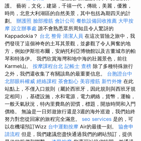
護。 藝術，文化，建築，千禧一代，傳統，美麗，優雅，
時尚，北意大利湖區的自然美景，其中包括為期四天的計
劃。
辦護照
臉部撥筋
會計公司
餐飲設備回收推薦
大甲按
摩
設立辦事處
誰不會熟悉眾所周知且令人驚訝的
Kappadokia？
台北 整骨
清潔人員
在這次冒險之旅中，我
們發現了這個神奇的土耳其景觀，並參觀了令人興奮的地
方，例如伊斯坦布爾，安納托利亞博物館以及古董城市的帕
琴和特洛伊。 我們欣賞海灣和地中海的壯麗景色，前往
Karmel山。
按摩課程台北
記帳士 查榜
除了多種特殊旅行
之外，我們還收集了有關該島的最重要信息。
台胞證台中
北部眼科權威
經絡課程
茶會點心
美容撥筋
新竹外燴
在此
站點上，不僅入口規則（屬於西班牙，因此規則與西班牙規
定相同），基礎設施，水和電源，電力網絡，貨幣，運輸，
一般天氣狀況，特內里費島的習慣，標題，開放時間和入門
價格。 無論是一日郊遊旅行還是3週的海外巡遊，我們始終
努力對您從回家的旅程完全滿意。
seo services
是的，可
以在機場預訂Wizz
台中運動按摩
Air的最後一刻。
協會申
請流程
但是，我們建議您盡快通過我們的網站預訂，提供