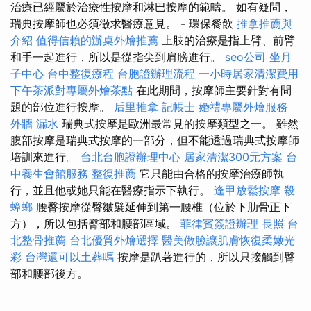
治療已經屬於治療性按摩和淋巴按摩的範疇。 如有疑問，
瑞典按摩師也必須徵求醫療意見。 - 環保餐飲
推拿推薦與
介紹
值得信賴的辦桌外燴推薦
上肢的治療是指上臂、前臂
和手一起進行，所以是從指尖到肩膀進行。
seo公司
坐月
子中心
台中整復療程
台胞證辦理流程
一小時居家清潔費用
下午茶派對專屬外燴茶點
在此期間，按摩師主要針對有問
題的部位進行按摩。
后里推拿
記帳士
婚禮專屬外燴服務
外牆 漏水
瑞典式按摩是歐洲最常見的按摩類型之一。 雖然
腹部按摩是瑞典式按摩的一部分，但不能透過瑞典式按摩師
培訓來進行。
台北台胞證辦理中心
居家清潔300元方案
台
中養生會館服務
整復推薦
它只能由合格的按摩治療師執
行，並且他或她只能在醫療指示下執行。
逢甲放鬆按摩
殺
蟑螂
腰臀按摩從臀皺襞延伸到第一腰椎（位於下肋骨正下
方），所以包括臀部和腰部區域。
菲律賓簽證辦理
長照
台
北整骨推薦
台北優質外燴選擇
醫美做臉讓肌膚恢復柔嫩光
彩
台灣還可以土葬嗎
按摩是趴著進行的，所以只接觸到臀
部和腰部後方。