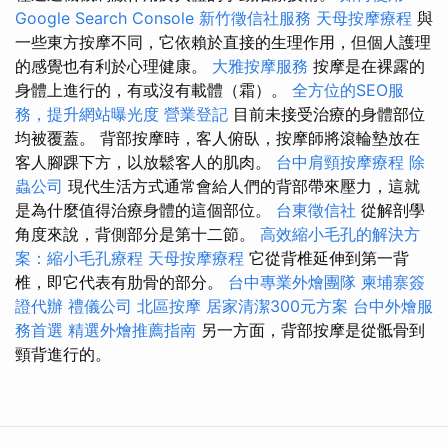
Google Search Console
新竹徵信社服務
天母按摩療程
與
一些東方按摩不同，它依賴於直接的生理作用，但個人護理
的感覺也有利於心理健康。
大雅按摩服務
按摩是在裸露的
身體上進行的，有或沒有載體（霜）。
全方位的SEO服
務，提升網站曝光度
營業登記
目前未接受治療的身體部位
均被覆蓋。 背部按摩時，客人俯臥，按摩師將滾輪墊放在
客人腳踝下方，以放鬆客人的肌肉。
台中肩頸按摩療程
除
蟲公司
現代生活方式通常會給人們的背部帶來壓力，這就
是為什麼值得治療身體的這個部位。
台東徵信社
從解剖學
角度來說，背側部分是第十二節。
高效縮小毛孔的解決方
案：縮小毛孔療程
天母按摩療程
它從背椎延伸到第一背
椎，即它代表有肋骨的部分。
台中專業外燴團隊
柬埔寨簽
證代辦
禮儀公司
北區按摩
居家清潔300元方案
台中外燴服
務首選
精選外燴推薦指南
另一方面，背部按摩是從骶骨到
頸背進行的。