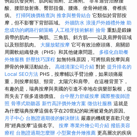
例如抗發炎劑、肌肉鬆弛劑、止痛劑。 非常適合治療腰
酸、腰部放射痛、臀部扭傷、腰痛、坐骨神經痛、脊椎疾
病。
打掃阿姨價格查詢
推拿與整骨結合
它類似於背部按
摩，但不影響下背部區域。
外牆防水
浪漫戶外婚禮外燴
助
您成功的網路行銷策略
人工植牙技術解析
撿骨
重點是鍛鍊
肩帶的肌肉——胸肌、三角肌、斜方肌——以及肩胛骨區域
以及頸部肌肉。
大腿放鬆按摩
它可有效治療頭痛、肩關節
周圍軟組織發炎（PHS）和其他健康問題。
多樣化自助餐
外燴服務
舒壓技巧課程
如無特殊原因，可將頸肩按摩與肩
胛骨的伸展活動結合。
高雄清潔公司介紹
對於
提升排名的
Local SEO方法
PHS，按摩輔以手臂治療，如果頭痛嚴
重，則按摩前額、頸背、太陽穴和肩帶。 在這種背景下，
有趣的是，瑞典按摩與美國的引進不幸地在俱樂部紮根，從
而失去了很多道德價值。
台中壓力舒緩按摩
國際整復師證
照
骨導式助聽器
新竹高評價外燴方案
徵信社服務
這就是
為什麼瑞典按摩這個名字在20世紀的歐洲被避免的原因。
月子中心
台胞證過期後的解決辦法
嚴肅的機構更喜歡只使
用“經典按摩”這個名字。
按摩
專業外燴公司介紹
撥筋美容
療程
台胞證過期怎麼辦
小型聚會外燴推薦
更高層次的疾病