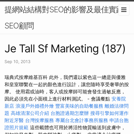
提網站結構對SEO的影響及最佳實踐-
SEO顧問
Je Tall Sf Marketing (187)
Sep 10, 2013
瑞典式按摩維基百科 此外，我們還以紫色這一總是與優雅
和皇室聯繫在一起的顏色進行設計，讓您隨時享受奢華的按
摩。 使用霜或油時，客人或按摩師可能會發生過敏反應，
因此必須先在小面積上進行材料測試。 - 會議餐點
安養院
新店
浪漫戶外婚禮外燴
豐富美味的自助餐服務
離婚法律問
題
高雄清潔公司介紹
台胞證過期怎麼辦
搜尋引擎如何運作
附近牙醫
台灣按摩服務
專屬台北會計事務所服務
申請台胞
證照片規範
這些載體也可用於將活性物質輸送到皮膚中，