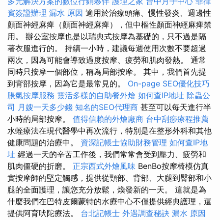
多元解決方案的數位行銷夥伴
護理之家
台中月子中心
菲律
賓簽證辦理
漏水 原因
適用於治療頭痛、慢性發炎、週邊性
顏面神經麻痺（顏面神經麻痺），但中樞性顏面神經麻痺禁
用。 辦公室按摩也是以瑞典式按摩為基礎的，只不過是隔
著衣服進行的。 持續一小時，建議每週使用次數不要超過
兩次，因為可能會導致過度按摩、疲勞和肌肉發熱。 通常
同時只按摩一個部位，稱為局部按摩。 其中，我們首先提
到背部按摩，因為它是最常見的。
On-page SEO優化技巧
脹氣按摩服務
靈活多樣的自助餐外燴
如何查IP地址
除蟲公
司
月嫂一天多少錢
知名的SEO代理商
甚至可以每天進行半
小時的局部按摩。
值得信賴的外燴廠商
台中刮痧療程推薦
水蛭療法在現代醫學中再次流行，特別是在整形外科和其他
健康問題的治療中。
資深記帳士協助財務管理
如何查IP地
址
經過一天的辛苦工作後，我們常常會受到壓力、疲勞和
肌肉僵硬的折磨。
正宗西式外燴風味
BenBo按摩椅模仿真
實按摩師的堅定觸感，提供從頸部、背部、大腿到臀部和小
腿的全面護理，讓您充分放鬆，煥發新的一天。 這就是為
什麼我們在巴特皮爾蒙特的水療中心不僅提供經典護理，還
提供阿育吠陀療法。
台北記帳士
外遇調查秘訣
漏水 原因