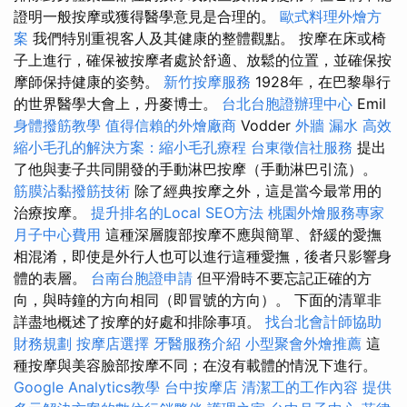
證明一般按摩或獲得醫學意見是合理的。
歐式料理外燴方
案
我們特別重視客人及其健康的整體觀點。 按摩在床或椅
子上進行，確保被按摩者處於舒適、放鬆的位置，並確保按
摩師保持健康的姿勢。
新竹按摩服務
1928年，在巴黎舉行
的世界醫學大會上，丹麥博士。
台北台胞證辦理中心
Emil
身體撥筋教學
值得信賴的外燴廠商
Vodder
外牆 漏水
高效
縮小毛孔的解決方案：縮小毛孔療程
台東徵信社服務
提出
了他與妻子共同開發的手動淋巴按摩（手動淋巴引流）。
筋膜沾黏撥筋技術
除了經典按摩之外，這是當今最常用的
治療按摩。
提升排名的Local SEO方法
桃園外燴服務專家
月子中心費用
這種深層腹部按摩不應與簡單、舒緩的愛撫
相混淆，即使是外行人也可以進行這種愛撫，後者只影響身
體的表層。
台南台胞證申請
但平滑時不要忘記正確的方
向，與時鐘的方向相同（即冒號的方向）。 下面的清單非
詳盡地概述了按摩的好處和排除事項。
找台北會計師協助
財務規劃
按摩店選擇
牙醫服務介紹
小型聚會外燴推薦
這
種按摩與美容臉部按摩不同；在沒有載體的情況下進行。
Google Analytics教學
台中按摩店
清潔工的工作內容
提供