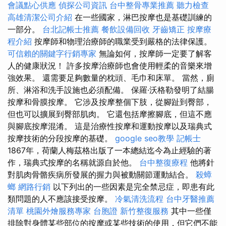
會議點心供應
偵探公司資訊
台中整骨專業推薦
聽力檢查
高雄清潔公司介紹
在一些國家，淋巴按摩也是基礎訓練的
一部分。
台北記帳士推薦
餐飲設備回收
牙齒矯正
按摩療
程介紹
按摩師和物理治療師的職業受到嚴格的法律保護。
可信賴的關鍵字行銷專家
無論如何，按摩師一定要了解客
人的健康狀況！ 許多按摩治療師也會使用輕柔的音樂來增
強效果。 還需要足夠數量的枕頭、毛巾和床單。 當然，廁
所、淋浴和洗手設施也必須配備。 保羅·沃格勒發明了結腸
按摩和骨膜按摩。 它涉及按摩整個下肢，從腳趾到臀部，
但也可以擴展到臀部肌肉。 它還包括摩擦腳底，但這不應
與腳底按摩混淆。 這是治療性按摩和運動按摩以及瑞典式
按摩技術的分段按摩的基礎。
google seo教學
記帳士
1867年，荷蘭人梅茲格出版了一本總結迄今為止經驗的著
作，瑞典式按摩的名稱就源自於他。
台中整復療程
他將針
對肌肉骨骼疾病所發展的握力與被動關節運動結合。
殺蟑
螂
網路行銷
以下列出的一些因素是完全禁忌症，即患有此
類問題的人不應該接受按摩。
冷氣清洗流程
台中牙醫推薦
清單
桃園外燴服務專家
台胞證
新竹整復服務
其中一些僅
排除對身體某些部位的按摩或某些技術的使用，但它們不能