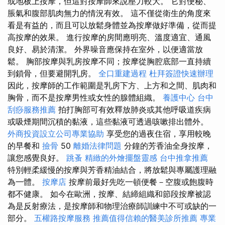
或地板上按摩，但這對按摩師來說壓力較大。 它對便秘、
脹氣和腹部肌肉無力的情況有效。 這不僅從衛生的角度來
看是有益的，而且可以放鬆身體並為按摩做好準備，從而提
高按摩的效果。 進行按摩的房間應明亮、溫度適宜、通風
良好、易於清潔。 外界噪音應保持在室外，以便適當放
鬆。 胸部按摩與乳房按摩不同；按摩從胸腔底部一直持續
到鎖骨，但要避開乳房。
全口重建過程
杜拜簽證快速辦理
因此，按摩師的工作範圍是乳房下方、上方和之間、肌肉和
胸骨，而不是按摩男性或女性的腺體組織。
養護中心
台中
刮痧服務推薦
拍打胸部可有效釋放肺炎或其他呼吸道疾病
或吸煙期間沉積的黏液，這些黏液可透過咳嗽排出體外。
外商投資設立公司專業協助
享受您的過夜住宿，享用較晚
的早餐和
撿骨
50
離婚法律問題
分鐘的芳香油全身按摩，
讓您感覺良好。
跳蚤
精緻的外燴擺盤靈感
台中推拿推薦
特別輕柔緩慢的按摩與芳香精油結合，將放鬆與專屬護理融
為一體。
按摩店
按摩前最好先吃一頓便餐－空腹或飽腹時
都不健康。 如今在歐洲，按摩、結締組織和節段按摩被認
為是反射療法，是按摩師和物理治療師訓練中不可或缺的一
部分。
五權路按摩服務
推薦值得信賴的醫美診所推薦
專業