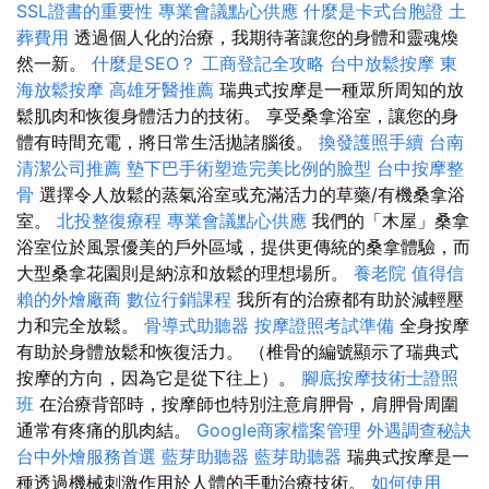
SSL證書的重要性
專業會議點心供應
什麼是卡式台胞證
土
葬費用
透過個人化的治療，我期待著讓您的身體和靈魂煥
然一新。
什麼是SEO？
工商登記全攻略
台中放鬆按摩
東
海放鬆按摩
高雄牙醫推薦
瑞典式按摩是一種眾所周知的放
鬆肌肉和恢復身體活力的技術。 享受桑拿浴室，讓您的身
體有時間充電，將日常生活拋諸腦後。
換發護照手續
台南
清潔公司推薦
墊下巴手術塑造完美比例的臉型
台中按摩整
骨
選擇令人放鬆的蒸氣浴室或充滿活力的草藥/有機桑拿浴
室。
北投整復療程
專業會議點心供應
我們的「木屋」桑拿
浴室位於風景優美的戶外區域，提供更傳統的桑拿體驗，而
大型桑拿花園則是納涼和放鬆的理想場所。
養老院
值得信
賴的外燴廠商
數位行銷課程
我所有的治療都有助於減輕壓
力和完全放鬆。
骨導式助聽器
按摩證照考試準備
全身按摩
有助於身體放鬆和恢復活力。 （椎骨的編號顯示了瑞典式
按摩的方向，因為它是從下往上）。
腳底按摩技術士證照
班
在治療背部時，按摩師也特別注意肩胛骨，肩胛骨周圍
通常有疼痛的肌肉結。
Google商家檔案管理
外遇調查秘訣
台中外燴服務首選
藍芽助聽器
藍芽助聽器
瑞典式按摩是一
種透過機械刺激作用於人體的手動治療技術。
如何使用