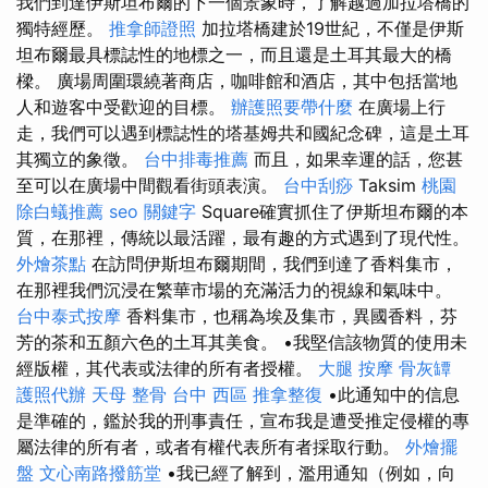
我們到達伊斯坦布爾的下一個景象時，了解越過加拉塔橋的
獨特經歷。
推拿師證照
加拉塔橋建於19世紀，不僅是伊斯
坦布爾最具標誌性的地標之一，而且還是土耳其最大的橋
樑。 廣場周圍環繞著商店，咖啡館和酒店，其中包括當地
人和遊客中受歡迎的目標。
辦護照要帶什麼
在廣場上行
走，我們可以遇到標誌性的塔基姆共和國紀念碑，這是土耳
其獨立的象徵。
台中排毒推薦
而且，如果幸運的話，您甚
至可以在廣場中間觀看街頭表演。
台中刮痧
Taksim
桃園
除白蟻推薦
seo 關鍵字
Square確實抓住了伊斯坦布爾的本
質，在那裡，傳統以最活躍，最有趣的方式遇到了現代性。
外燴茶點
在訪問伊斯坦布爾期間，我們到達了香料集市，
在那裡我們沉浸在繁華市場的充滿活力的視線和氣味中。
台中泰式按摩
香料集市，也稱為埃及集市，異國香料，芬
芳的茶和五顏六色的土耳其美食。 •我堅信該物質的使用未
經版權，其代表或法律的所有者授權。
大腿 按摩
骨灰罈
護照代辦
天母 整骨
台中 西區 推拿整復
•此通知中的信息
是準確的，鑑於我的刑事責任，宣布我是遭受推定侵權的專
屬法律的所有者，或者有權代表所有者採取行動。
外燴擺
盤
文心南路撥筋堂
•我已經了解到，濫用通知（例如，向