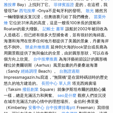
雅按摩
Bay）上找到了它。
菲律賓簽證
是的，在這裡，我
發現Tar
西屯按摩
-Onya不是匈牙利的發明。
散光
雖然另
一輛殘骸被反复沉浸，但奧德賽只給了我們機會。
苗栗外
燴
它位於31米高的高度，這是一艘長100米長的貨船和
Roatan的最大殘骸。
記帳士 書單
該船於2002年被回收為
人造礁石，但已經有很多大型捕食​​者，並有很好的海綿蓋。
海灘和海灣在世界任何地方都提供了美麗的景象，丹麥海岸
也不例外。
辦桌外燴推薦
延伸到大海的look望台或長廊為
周圍景觀提供了無與倫比的全景，由於圓形形狀，可以在各
個方向上欣賞。
台中按摩推薦
為海洋藝術節設計的圓形橋
樑位於奧爾胡斯（Aarhus）風景如畫的丹麥桑迪海灘
（Sandy
經絡調理
Beach）。
台胞證過期
Impressmagazin.hu寫道，“無限橋”是在當時碼頭時的歷史
悠久的地方建造的。
長照中心 單人房
塔克西姆廣場
（Taksim
撥筋創業
Square）就像伊斯坦布爾的跳動心臟
一樣，總是充滿活力和興奮。
seo是什麼
觀察人們並沉浸
在城市充滿活力的心情中的理想場所。 金伯利·弗里曼
（Kimberley
安養中心
台中按摩排毒ptt
Freeman）寫得很