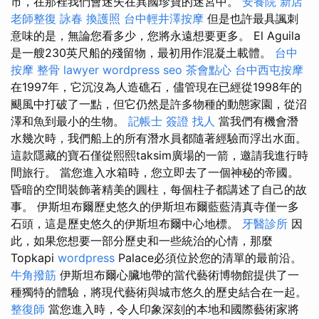
市，在那裡我們會迷失在異國珍寶的迷宮中。
安養院 新店
老師整復 詠春
換護照
台中輕井澤按摩
但是也許最具諷刺
意味的是，無論您看多少，您將永遠想要更多。 El Aguila
是一艘230英尺船的殘留物，最初用作混凝土載體。
台中
按摩 整骨
lawyer
wordpress seo
茶會點心
台中西屯按摩
在1997年，它沉沒為人造礁石，儘管現在已經從1998年的
颶風中打破了一點，但它仍然是許多物種的動態家園，從沼
澤和魚到最小的生物。
記帳士 簽證
找人
當我們有機會潛
水幾次時，我們船上的所有潛水員都隨著經驗而浮出水面。
這款隱藏的寶石僅從熙熙taksim廣場的一箭，邀請我進行時
間旅行。 當您進入水箱時，您立即去了一個神秘的帝國。
昏暗的空間裝飾著精美的圓柱，每個柱子都講述了自己的故
事。 伊斯坦布爾歷史悠久的伊斯坦布爾藍藍清真寺僅一多
石頭，這是歷史悠久的伊斯坦布爾中心地標。
牙醫診所
因
此，如果您想要一部分歷史和一些統治的心情，那麼
Topkapi
wordpress
Palace必須位於您的清單的最前沿。
牛角撥筋
伊斯坦布爾心臟地帶的當代藝術博物館提供了一
種獨特的體驗，將現代藝術與城市悠久的歷史結合在一起。
整復師
當您進入時，令人印象深刻的本地和國際藝術家將