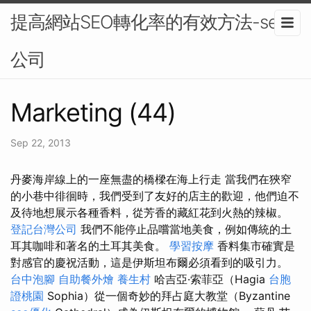
提高網站SEO轉化率的有效方法-seo
公司
Marketing (44)
Sep 22, 2013
丹麥海岸線上的一座無盡的橋樑在海上行走 當我們在狹窄
的小巷中徘徊時，我們受到了友好的店主的歡迎，他們迫不
及待地想展示各種香料，從芳香的藏紅花到火熱的辣椒。
登記台灣公司
我們不能停止品嚐當地美食，例如傳統的土
耳其咖啡和著名的土耳其美食。
學習按摩
香料集市確實是
對感官的慶祝活動，這是伊斯坦布爾必須看到的吸引力。
台中泡腳
自助餐外燴
養生村
哈吉亞·索菲亞（Hagia
台胞
證桃園
Sophia）從一個奇妙的拜占庭大教堂（Byzantine