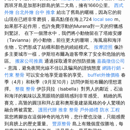
西班牙島是加那利群島的第二大島，擁有1660公里。
西式
外燴
台北外燴
台中 推拿
給出了舊島的暱稱，因為它的前
山現在已經非常磨損，最高點僅在海上724
local seo
m。
如果那不起作用，也許免費浮動的Murena對一天的狩獵感
到驚訝。 在下一個潛水中，我們將小動物留在了塔維安娜
（Tavianna）的小動物，前往更大的珊瑚，海風扇和海洋
生物，它們形成了結構和顏色的繞組模式。
按摩證照
像許
多主要城市一樣，伊斯坦布爾為遊客帶來了安全和危險的地
區。
搬家公司推薦
通過採取通常的預防措施
嘉義徵信公司
- 意識，避免夜間光線不佳以及騙局的謹慎態度
網路行銷
-
竹東 整骨
可以安全地享受遊客的享受。
buffet外燴價格
春
季（4月）和秋季（9月至10月）訪問伊斯坦布爾的理想選
擇。
整復 整骨
伊莎貝拉（Isabella）對男人的鄰近，石油
和海洋的氣味以及黑眼睛的眼睛感到非常感受。 精緻的馬
賽克，高聳的圓頂和拜占庭和奧斯曼建築風格的令人驚嘆的
融合將被震驚。
護照代辦
推拿 整骨
戶外婚禮
防水 工程
當您將腳放在這個神奇的地方時，您什麼也沒做，只能感覺
到肩膀上的歷史重量。
豐原整骨
島上有幾個度假勝地，每