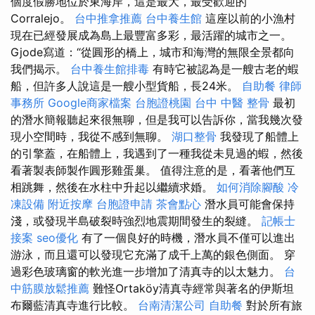
個度假勝地位於東海岸，這是最大，最受歡迎的
Corralejo。
台中推拿推薦
台中養生館
這座以前的小漁村
現在已經發展成為島上最豐富多彩，最活躍的城市之一。
Gjode寫道：“從圓形的橋上，城市和海灣的無限全景都向
我們揭示。
台中養生館排毒
有時它被認為是一艘古老的蝦
船，但許多人說這是一艘小型貨船，長24米。
自助餐
律師
事務所
Google商家檔案
台胞證桃園
台中 中醫 整骨
最初
的潛水簡報聽起來很無聊，但是我可以告訴你，當我幾次發
現小空間時，我從不感到無聊。
湖口整骨
我發現了船體上
的引擎蓋，在船體上，我遇到了一種我從未見過的蝦，然後
看著製表師製作圓形雞蛋巢。 值得注意的是，看著他們互
相跳舞，然後在水柱中升起以繼續求婚。
如何消除腳酸
冷
凍設備
附近按摩
台胞證申請
茶會點心
潛水員可能會保持
淺，或發現半島破裂時強烈地震期間發生的裂縫。
記帳士
接案
seo優化
有了一個良好的時機，潛水員不僅可以進出
游泳，而且還可以發現它充滿了成千上萬的銀色側面。 穿
過彩色玻璃窗的軟光進一步增加了清真寺的以太魅力。
台
中筋膜放鬆推薦
難怪Ortaköy清真寺經常與著名的伊斯坦
布爾藍清真寺進行比較。
台南清潔公司
自助餐
對於所有旅