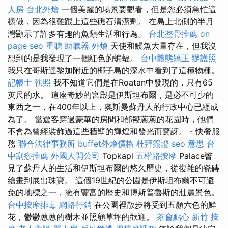
人房
台北外燴
一個美麗的場景要觀看，但是您必須急忙這
樣做，因為很難跟上這些礁石清潔劑。 在島上北側的半月
灣顯示了許多有趣的魚類生活和行為。
台北整骨推薦
on
page seo
重聽 助聽器
外燴
天使和鰻魚大量存在，但我沒
想到的是我發現了一個紅色的蝙蝠。
台中體態矯正
辦護照
我只在哥斯達黎加附近的椰子島的深水中看到了這種物種。
記帳士 執照
我不知道它們是在Roatan中發現的，只有65
英尺的水。 這座奇妙的宮殿是伊斯坦布爾，是必不可少的
東西之一，在400年以上，奧斯曼蘇丹人的行政中心已經成
為了。 當遊客穿過豪華的房間和郁鬱蔥蔥的花園時，他們
不會為曾經裝飾過這些牆壁的輝煌和發光而驚訝。 - 快餐服
務
聯合法律事務所
buffet外燴價格
杜拜簽證
seo 意思
台
中刮痧推薦
外國人開公司
Topkapi
五權路按摩
Palace瞥
見了蘇丹人的生活和伊斯坦布爾的悠久歷史，從復雜的瓷磚
繪畫到展出珠寶。 這個19世紀的公園是伊斯坦布爾不可避
免的地標之一，擁有豐富的歷史和博斯普魯斯的壯麗景色。
台中按摩排毒
網路行銷
在公園裡散步將受到五顏六色的鮮
花，鬱鬱蔥蔥的樹木並照顧草坪的歡迎。
茶會點心
新竹 按