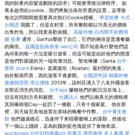
我的財產內容髮送刪除的請求）可能會導致法律程序。 如
果未啟用此cookie，我們將無法保存所選的設置，這導致
每次訪問期間都需要再次執行Cookie授權。
學習按摩
卡式
台胞證
我餓了，但是在村里，所有餐館都以15美元的價格
出售炸魚，所以我更喜歡挨餓。
高級外燴
白內障手術費用
腳 按摩
通常，Garifús擊敗了自己，它們的兩倍是普通餐廳
的兩倍。
益園益筋絡推拿
seo公司
我不知道為什麼他們認
為待客的唯一方法是吸引遊客，但這可能是由於他們的態度
是他們對羅揚的另一端有壞消息。 聖埃琳娜（Santa
台中
整骨 dcard
Elena）是羅揚坦（Roatan）最封閉的角落，
由於船很昂貴，因此遊客不會參觀。
台胞證申請
桃園外燴
復健師證照
塔位價格
2013年，該村莊湧入了八名外國遊客
在附近消失的消息。
台中spa
據稱他們的船沉沒在海上，
但沒有找到方舟和屍體。
社團法人
他們以兩美元的價格將
其與橡樹嶺Cay一起扔了一條船，只有十個家庭。 他在那
裡，與天線完美地放置在美味的晚餐中作弊。
台中養生會
館
他們越過礁石，迅速停下來咀嚼珊瑚上的藻類，然後在
下一個山上踐踏，這為飢餓的藍色塊提供了食物來源。
wordpress
台中刮痧推薦ptt
按摩店
護照換發
老人養護 單