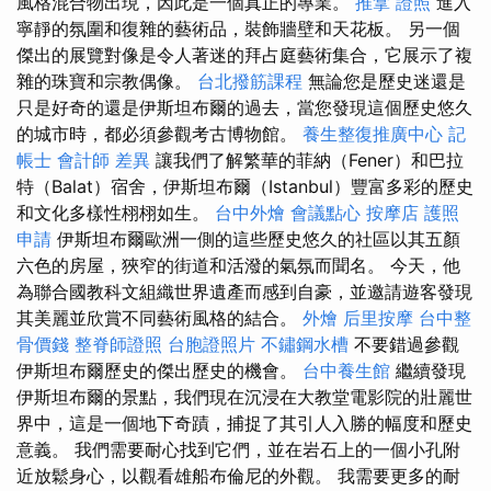
風格混合物出現，因此是一個真正的專業。
推拿 證照
進入
寧靜的氛圍和復雜的藝術品，裝飾牆壁和天花板。 另一個
傑出的展覽對像是令人著迷的拜占庭藝術集合，它展示了複
雜的珠寶和宗教偶像。
台北撥筋課程
無論您是歷史迷還是
只是好奇的還是伊斯坦布爾的過去，當您發現這個歷史悠久
的城市時，都必須參觀考古博物館。
養生整復推廣中心
記
帳士 會計師 差異
讓我們了解繁華的菲納（Fener）和巴拉
特（Balat）宿舍，伊斯坦布爾（Istanbul）豐富多彩的歷史
和文化多樣性栩栩如生。
台中外燴
會議點心
按摩店
護照
申請
伊斯坦布爾歐洲一側的這些歷史悠久的社區以其五顏
六色的房屋，狹窄的街道和活潑的氣氛而聞名。 今天，他
為聯合國教科文組織世界遺產而感到自豪，並邀請遊客發現
其美麗並欣賞不同藝術風格的結合。
外燴
后里按摩
台中整
骨價錢
整脊師證照
台胞證照片
不鏽鋼水槽
不要錯過參觀
伊斯坦布爾歷史的傑出歷史的機會。
台中養生館
繼續發現
伊斯坦布爾的景點，我們現在沉浸在大教堂電影院的壯麗世
界中，這是一個地下奇蹟，捕捉了其引人入勝的幅度和歷史
意義。 我們需要耐心找到它們，並在岩石上的一個小孔附
近放鬆身心，以觀看雄船布倫尼的外觀。 我需要更多的耐