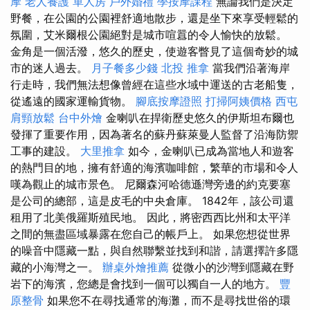
摩
老人養護 單人房
戶外婚禮
學按摩課程
無論我們是決定
野餐，在公園的公園裡舒適地散步，還是坐下來享受輕鬆的
氛圍，艾米爾根公園絕對是城市喧囂的令人愉快的放鬆。
金角是一個活潑，悠久的歷史，使遊客瞥見了這個奇妙的城
市的迷人過去。
月子餐多少錢
北投 推拿
當我們沿著海岸
行走時，我們無法想像曾經在這些水域中運送的古老船隻，
從遙遠的國家運輸貨物。
腳底按摩證照
打掃阿姨價格
西屯
肩頸放鬆
台中外燴
金喇叭在捍衛歷史悠久的伊斯坦布爾也
發揮了重要作用，因為著名的蘇丹蘇萊曼人監督了沿海防禦
工事的建設。
大里推拿
如今，金喇叭已成為當地人和遊客
的熱門目的地，擁有舒適的海濱咖啡館，繁華的市場和令人
嘆為觀止的城市景色。 尼爾森河哈德遜灣旁邊的約克要塞
是公司的總部，這是皮毛的中央倉庫。 1842年，該公司還
租用了北美俄羅斯殖民地。 因此，將密西西比州和太平洋
之間的無盡區域暴露在您自己的帳戶上。 如果您想從世界
的噪音中隱藏一點，與自然聯繫並找到和諧，請選擇許多隱
藏的小海灣之一。
辦桌外燴推薦
從微小的沙灣到隱藏在野
岩下的海濱，您總是會找到一個可以獨自一人的地方。
豐
原整骨
如果您不在尋找通常的海灘，而不是尋找世俗的環