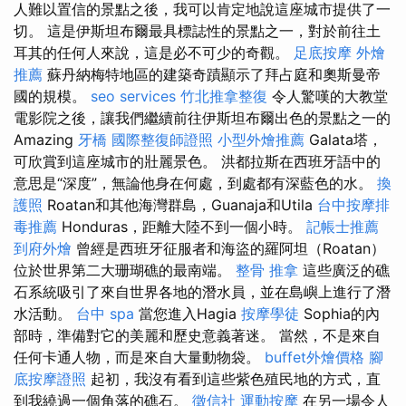
人難以置信的景點之後，我可以肯定地說這座城市提供了一
切。 這是伊斯坦布爾最具標誌性的景點之一，對於前往土
耳其的任何人來說，這是必不可少的奇觀。
足底按摩
外燴
推薦
蘇丹納梅特地區的建築奇蹟顯示了拜占庭和奧斯曼帝
國的規模。
seo services
竹北推拿整復
令人驚嘆的大教堂
電影院之後，讓我們繼續前往伊斯坦布爾出色的景點之一的
Amazing
牙橋
國際整復師證照
小型外燴推薦
Galata塔，
可欣賞到這座城市的壯麗景色。 洪都拉斯在西班牙語中的
意思是“深度”，無論他身在何處，到處都有深藍色的水。
換
護照
Roatan和其他海灣群島，Guanaja和Utila
台中按摩排
毒推薦
Honduras，距離大陸不到一個小時。
記帳士推薦
到府外燴
曾經是西班牙征服者和海盜的羅阿坦（Roatan）
位於世界第二大珊瑚礁的最南端。
整骨 推拿
這些廣泛的礁
石系統吸引了來自世界各地的潛水員，並在島嶼上進行了潛
水活動。
台中 spa
當您進入Hagia
按摩學徒
Sophia的內
部時，準備對它的美麗和歷史意義著迷。 當然，不是來自
任何卡通人物，而是來自大量動物袋。
buffet外燴價格
腳
底按摩證照
起初，我沒有看到這些紫色殖民地的方式，直
到我繞過一個角落的礁石。
徵信社
運動按摩
在另一場令人