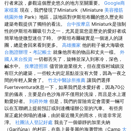
行者來說，參觀這個歷史悠久的地方至關重要。
Google商
家檔案
現在，我們發現了Miniaturk（Miniature
美容撥筋
桃園外燴
Park）地區，該地區對伊斯坦布爾的悠久歷史和
建築奇觀提供了獨特的看法。
台中按摩店
Miniaturk是強制
性的伊斯坦布爾吸引力之一，尤其是當您是歷史的愛好者或
簡單地使微型迷住了時。 伊斯坦布爾確實是一個迷人的謎
團，總是會回來看到更多。
高雄搬家
他的鞋子被大海吸收
台胞證辦理
-
考記帳士
就像他所有的物品和丈夫一樣。
外
國人來台投資
一切都丟失了，旋轉並深入到寒冷，深色，
鹹水中。
按摩證照班
儘管旅遊業很大，但在度假村城鎮沒
有巨大的建築，一些較大的定居點並沒有大聲，因為一夜之
間的年輕人聚會了。
竹北中醫診所推薦
讓我們選擇
Fuerteventura休息一下，如果我們是水愛好者，因為70公
里的儀表，主要是白色沙海岸不僅用於洗澡，而且是水上運
動愛好者。
到府外燴
但是，我們的冒險肯定會需要一輛可
以在互聯網上提前預訂或到達機場辦公室的汽車。 有些房
屋正處於倒塌的邊緣，由於最近幾天的雨水，街道非常泥
濘。
社團法人登記好處
我去了一個僻靜的加里夫納
（Garifúna）的村莊，在島上最美麗的海灘營地（Camp
大