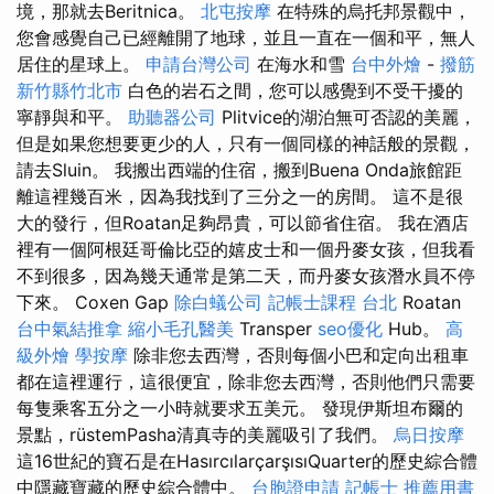
境，那就去Beritnica。
北屯按摩
在特殊的烏托邦景觀中，
您會感覺自己已經離開了地球，並且一直在一個和平，無人
居住的星球上。
申請台灣公司
在海水和雪
台中外燴
-
撥筋
新竹縣竹北市
白色的岩石之間，您可以感覺到不受干擾的
寧靜與和平。
助聽器公司
Plitvice的湖泊無可否認的美麗，
但是如果您想要更少的人，只有一個同樣的神話般的景觀，
請去Sluin。 我搬出西端的住宿，搬到Buena Onda旅館距
離這裡幾百米，因為我找到了三分之一的房間。 這不是很
大的發行，但Roatan足夠昂貴，可以節省住宿。 我在酒店
裡有一個阿根廷哥倫比亞的嬉皮士和一個丹麥女孩，但我看
不到很多，因為幾天通常是第二天，而丹麥女孩潛水員不停
下來。 Coxen Gap
除白蟻公司
記帳士課程 台北
Roatan
台中氣結推拿
縮小毛孔醫美
Transper
seo優化
Hub。
高
級外燴
學按摩
除非您去西灣，否則每個小巴和定向出租車
都在這裡運行，這很便宜，除非您去西灣，否則他們只需要
每隻乘客五分之一小時就要求五美元。 發現伊斯坦布爾的
景點，rüstemPasha清真寺的美麗吸引了我們。
烏日按摩
這16世紀的寶石是在HasırcılarçarşısıQuarter的歷史綜合體
中隱藏寶藏的歷史綜合體中。
台胞證申請
記帳士 推薦用書