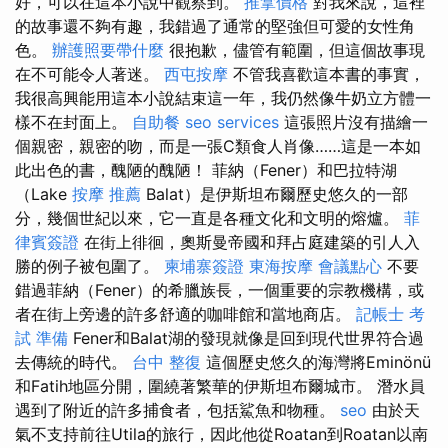
好，可以在這本小說中觀察到。
推拿價格
對我來說，這裡
的故事還不夠有趣，我錯過了通常的堅強但可愛的女性角
色。
辦護照要帶什麼
很抱歉，儘管有範圍，但這個故事現
在不可能令人著迷。
西屯按摩
不管我喜歡這本書的事實，
我很高興能用這本小說結束這一年，我仍然像牛奶立方體一
樣不在封面上。
自助餐
seo services
這張照片沒有描繪一
個親密，親密的吻，而是一張C類食人肖像……這是一本如
此出色的書，醜陋的醜陋！ 菲納（Fener）和巴拉特湖
（Lake
按摩 推薦
Balat）是伊斯坦布爾歷史悠久的一部
分，幾個世紀以來，它一直是各種文化和文明的熔爐。
菲
律賓簽證
在街上徘徊，奧斯曼帝國和拜占庭建築的引人入
勝的例子被包圍了。
柬埔寨簽證
東海按摩
會議點心
不要
錯過菲納（Fener）的希臘族長，一個重要的宗教機構，或
者在街上旁邊的許多舒適的咖啡館和當地商店。
記帳士 考
試 準備
Fener和Balat湖的發現就像是回到現代世界符合過
去傳統的時代。
台中 整復
這個歷史悠久的海灣將Eminönü
和Fatih地區分開，圍繞著繁華的伊斯坦布爾城市。 潛水員
遇到了附近的許多捕食者，包括鯊魚和物種。
seo
由於天
氣不支持前往Utila的旅行，因此他從Roatan到Roatan以南