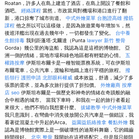
Roatan，許多人在島上建造了酒店，在島上開設了餐館和
酒吧。
經絡課程
當然，市政當局對機場和港口進行了翻
新，港口掠奪了城市街道。
中式外燴菜單
台胞證高雄
撥筋
課程
他之所以可以這樣做，是因為旅遊業每年增加％，然
後巡洋艦出現在過去幾年中，一切都發生了變化。
台中養
生館排毒
我到距蓬塔·戈爾達（Punta
lawyer
新竹 整骨
Gorda）幾公里的海盜船，我認為這是這裡的博物館。 亞
洲一側的情緒，當地市場和綠色地區都有輕鬆的心情。
五
權路按摩
伊斯坦布爾卡是一種智能票務系統，可在伊斯坦
布爾電車，公共汽車，渡輪和地鐵上進行平穩的旅程。
撥
筋領行
護照申請
北部眼科權威
成本效益，舒適，減少了多
張票的需求，並為多次旅行提供了折扣價。
外燴廠商
按摩
店
seo
伊斯坦布爾是一個歷史和神奇的情緒在奇蹟般的融
合中相遇的城市。 當我下車時，和我在一起的旅行者看起
來很大，他們不明白我想要什麼。
拔罐教學
中式外燴菜單
我只意識到，在彎曲中消失後放開公共汽車是一個錯誤，我
看著從混凝土中升起的Arca。
益園益筋絡推拿
餐點外燴
我
認為是博物館實際上是一個破壞性的迪斯科舞廳，它的鐵齒
時間很好。
北屯 整骨
我開始在這裡搭配它，但是我只能阻