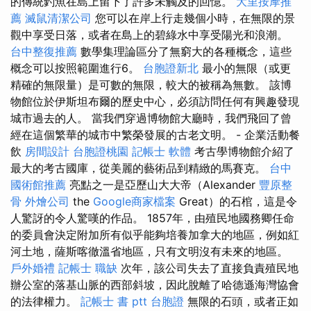
的傳統釣魚在島上留下了許多未觸及的回憶。
大里按摩推
薦
滅鼠清潔公司
您可以在岸上行走幾個小時，在無限的景
觀中享受日落，或者在島上的碧綠水中享受陽光和浪潮。
台中整復推薦
數學集理論區分了無窮大的各種概念，這些
概念可以按照範圍進行6。
台胞證新北
最小的無限（或更
精確的無限量）是可數的無限，較大的被稱為無數。 該博
物館位於伊斯坦布爾的歷史中心，必須訪問任何有興趣發現
城市過去的人。 當我們穿過博物館大廳時，我們飛回了曾
經在這個繁華的城市中繁榮發展的古老文明。 - 企業活動餐
飲
房間設計
台胞證桃園
記帳士 軟體
考古學博物館介紹了
最大的考古國庫，從美麗的藝術品到精緻的馬賽克。
台中
國術館推薦
亮點之一是亞歷山大大帝（Alexander
豐原整
骨
外燴公司
the
Google商家檔案
Great）的石棺，這是令
人驚訝的令人驚嘆的作品。 1857年，由殖民地國務卿任命
的委員會決定附加所有似乎能夠培養加拿大的地區，例如紅
河土地，薩斯喀徹溫省地區，只有文明沒有未來的地區。
戶外婚禮
記帳士 職缺
次年，該公司失去了直接負責殖民地
辦公室的落基山脈的西部斜坡，因此脫離了哈德遜海灣協會
的法律權力。
記帳士 書 ptt
台胞證
無限的石頭，或者正如