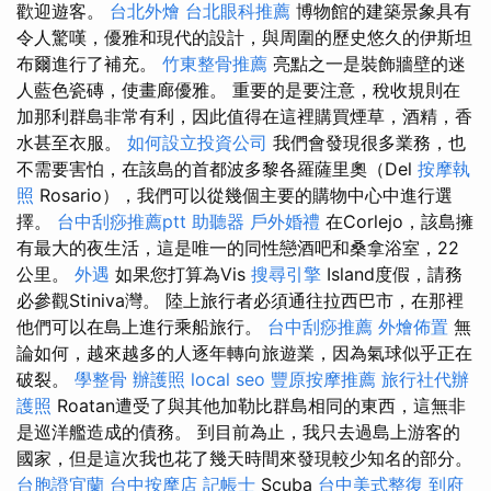
歡迎遊客。
台北外燴
台北眼科推薦
博物館的建築景象具有
令人驚嘆，優雅和現代的設計，與周圍的歷史悠久的伊斯坦
布爾進行了補充。
竹東整骨推薦
亮點之一是裝飾牆壁的迷
人藍色瓷磚，使畫廊優雅。 重要的是要注意，稅收規則在
加那利群島非常有利，因此值得在這裡購買煙草，酒精，香
水甚至衣服。
如何設立投資公司
我們會發現很多業務，也
不需要害怕，在該島的首都波多黎各羅薩里奧（Del
按摩執
照
Rosario），我們可以從幾個主要的購物中心中進行選
擇。
台中刮痧推薦ptt
助聽器
戶外婚禮
在Corlejo，該島擁
有最大的夜生活，這是唯一的同性戀酒吧和桑拿浴室，22
公里。
外遇
如果您打算為Vis
搜尋引擎
Island度假，請務
必參觀Stiniva灣。 陸上旅行者必須通往拉西巴市，在那裡
他們可以在島上進行乘船旅行。
台中刮痧推薦
外燴佈置
無
論如何，越來越多的人逐年轉向旅遊業，因為氣球似乎正在
破裂。
學整骨
辦護照
local seo
豐原按摩推薦
旅行社代辦
護照
Roatan遭受了與其他加勒比群島相同的東西，這無非
是巡洋艦造成的債務。 到目前為止，我只去過島上游客的
國家，但是這次我也花了幾天時間來發現較少知名的部分。
台胞證宜蘭
台中按摩店
記帳士
Scuba
台中美式整復
到府