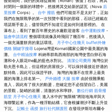
後衛期間，我們的英雄從羅南（Ronan）恢復了石頭，將其
封閉到一個新的球體中，然後將其交給新的諾瓦（Nova
后
里按摩
Corps）。
台中 撥筋
他們可能並不是太好了，正如
我們在無限戰爭的第一次預覽中看到的那樣，石頭已經戴在
塔諾斯手套上，儘管我們不知道它是如何到達那裡的。 在
瀑布上，看到了數百年曆史的水廠歡迎遊客
台中運動按摩
-
協會申請流程
整個環境就像及時飛回了幾百年，然後滴入
一個充滿薑餅房的童話環境。
月子中心住幾天
buffet外燴
價格
關鍵字搜尋
Lojena灣是Kornati國家公園中最美麗的海
灘。
台中精油按摩
科納蒂群島西南部的海灣使雪白卵石海
灘和令人眼花the亂的藍色水對比。
清潔公司費用
海灣位於
勒夫恩卡島上，但這裡的房屋很少，可以保持最接近舒適的
默特島，因此可以保證平靜。 海灣的海灘不在世界上最美
麗的海灘上排名第一。
戶外婚禮
大腿 按摩
由於很難乘船
進入，因此有了很大的動盪，您確定您不必指望自己，美麗
的景觀，陡峭的岩層，清澈的水和寧靜。
數位行銷
筋骨撥
筋堂
月子中心住幾天
進入水中的“無限橋”將陸地海岸與大
海聯繫起來，作為一種浮動結構，它會根據潮汐不斷上升並
下沉。
記帳士 函授
旅行社代辦護照
在發現伊斯坦布爾令