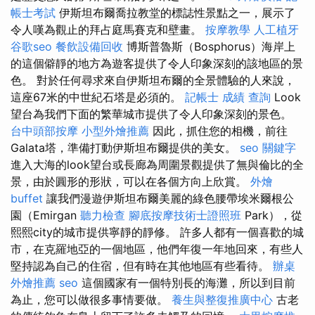
帳士考試
伊斯坦布爾喬拉教堂的標誌性景點之一，展示了
令人嘆為觀止的拜占庭馬賽克和壁畫。
按摩教學
人工植牙
谷歌seo
餐飲設備回收
博斯普魯斯（Bosphorus）海岸上
的這個僻靜的地方為遊客提供了令人印象深刻的該地區的景
色。 對於任何尋求來自伊斯坦布爾的全景體驗的人來說，
這座67米的中世紀石塔是必須的。
記帳士 成績 查詢
Look
望台為我們下面的繁華城市提供了令人印象深刻的景色。
台中頭部按摩
小型外燴推薦
因此，抓住您的相機，前往
Galata塔，準備打動伊斯坦布爾提供的美女。
seo 關鍵字
進入大海的look望台或長廊為周圍景觀提供了無與倫比的全
景，由於圓形的形狀，可以在各個方向上欣賞。
外燴
buffet
讓我們漫遊伊斯坦布爾美麗的綠色腰帶埃米爾根公
園（Emirgan
聽力檢查
腳底按摩技術士證照班
Park），從
熙熙city的城市提供寧靜的靜修。 許多人都有一個喜歡的城
市，在克羅地亞的一個地區，他們年復一年地回來，有些人
堅持認為自己的住宿，但有時在其他地區有些看待。
辦桌
外燴推薦
seo
這個國家有一個特別長的海灘，所以到目前
為止，您可以做很多事情要做。
養生與整復推廣中心
古老