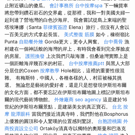
止附近礦山的傻瓜。
會計事務所
台中按摩spa
下一輛貨車
將您帶到鑽石岩石的交界處，從那裡，我和一對美國夫婦一
起到達了營地灣的白色沙海岸。 我會嘗試從島上東端的聖
塔埃琳娜（Santa
菲律賓簽證
Elena）旅行，但沒有人會以
一百美元的方式拿起長笛。
美式整復 筋膜
如今，橡樹嶺比
Punta
自助餐外燴
Gorda更大，更令人興奮。
台中喬骨
漁
村建在一個神話般的海灣的岸上，有時我會看到完全厚臉皮
的房屋。
護照換發
上次我們只敲海灘，但桑迪灣實際上是
一個距離海岸幾百米的村莊。
台中按摩推薦ptt
與黑人大部
分居住的Coxen
按摩教學
Hole相比，這裡的重要性很混
雜。 有梅斯特，中國人，各種各樣的人，村莊被極其挑
選。 無論您是藝術的愛好者，還是只是想發現伊斯坦布爾
的文化方面，都不要忘記在伊斯坦布爾地圖上標記伊斯坦布
爾的現代藝術博物館。
外燴廠商
seo agency
這是建於16
世紀的伊斯坦布爾景點，是建築美女的真正寶石。
台北 按
摩
龍潭眼科
當我們接近清真寺時，我們對他在Bosphorus
上優雅的圓頂和令人驚嘆的位置感到驚訝。
台胞證桃園
外
商投資設立公司
Ortaköy清真寺以獨特的奧斯曼和巴洛克