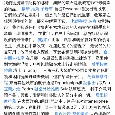
我們從漫畫中記得的那樣，無限的鑽石是漫威電影中最特殊
的物品。
按摩 推薦
子母車
自從Tesseract首次出現以來，
它們就出現在電影中，但是為什麼它們如此重要，收藏家在
銀河係後衛的第一部分中解釋了它。
老師整復 詠春
從那時
起，我們知道任何收集所有六塊石頭的人都會在無限手套的
幫助下獲得權力。 在北部，在島上和南部，您會找到活躍
度假的最佳條件。
關鍵字
衝浪，風箏和帆船愛好者的好消
息是，風正在不斷吹來，在運動漁民的情況下，最現代的船
隻可用，他們將進入深處，享受各種珊瑚和動物物種。
台
中西屯按摩
在丹麥，在風景如畫的海灘上建造了一座延伸
到大海的浮橋，您可以體驗在水上行走的體驗。
后里按摩
推薦
塔卡（Taca），三角洲和大陸航空公司直接飛往休斯
頓和邁阿密羅丹國際機場（僅在某些日子）。
免費按摩課
程
來自其他城市的航班通過Tegucigalpa和
記帳士
/或San
宜蘭外燴
Pedro
辦桌外燴推薦
Sula航班連接。 我不介意閱
讀本書，興奮，愛情和許多動人的部分中的一切。
后里按
摩推薦
在大西洋的加那利群島中，這是僅次於teneriphee
的第二大島，在那裡，這一年超過300天，因此您可以在涼
爽的冬季選擇作為目的地。
附近牙醫
整骨學徒
大西洋島的