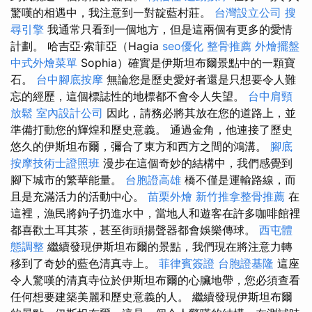
驚嘆的相遇中，我注意到一對靛藍村莊。
台灣設立公司
搜
尋引擎
我通常只看到一個地方，但是這兩個有更多的愛情
計劃。 哈吉亞·索菲亞（Hagia
seo優化
整骨推薦
外燴擺盤
中式外燴菜單
Sophia）確實是伊斯坦布爾景點中的一顆寶
石。
台中腳底按摩
無論您是歷史愛好者還是只想要令人難
忘的經歷，這個標誌性的地標都不會令人失望。
台中肩頸
放鬆
室內設計公司
因此，請務必將其放在您的道路上，並
準備打動您的輝煌和歷史意義。 通過金角，他連接了歷史
悠久的伊斯坦布爾，彌合了東方和西方之間的鴻溝。
腳底
按摩技術士證照班
漫步在這個奇妙的結構中，我們感覺到
腳下城市的繁華能量。
台胞證高雄
橋不僅是運輸路線，而
且是充滿活力的活動中心。
苗栗外燴
新竹推拿整骨推薦
在
這裡，漁民將鉤子扔進水中，當地人和遊客在許多咖啡館裡
都喜歡土耳其茶，甚至街頭揚聲器都會娛樂傳球。
西屯體
態調整
繼續發現伊斯坦布爾的景點，我們現在將注意力轉
移到了奇妙的藍色清真寺上。
菲律賓簽證
台胞證基隆
這座
令人驚嘆的清真寺位於伊斯坦布爾的心臟地帶，您必須查看
任何想要建築美麗和歷史意義的人。 繼續發現伊斯坦布爾