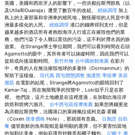
英國，美國和西班牙人的影響下，一些洪都拉斯灣群島（以
及Utila和Guanaja）遭受了數百年的改組。
經絡調理
加上
島上的土著部落和非洲車的殖民地，難怪羅坦的人民是中美
洲最多樣化的人民。
經絡調理
港口的錢將得到支付，但是
越來越多的酒店所有者抱怨海洋人行道正在摧毀他們的業
務，他們污染了令人難以置信的污染，這不利於潛水員的旅
遊業。 在Strange博士學位期間，我們可以看到時間在石頭
Agamotto的眼中，其所有者可以操縱時間，因此我們可以
提前或向後滾動時間。
新竹外燴
台中國術館推薦
在影片
中，奇異的人在無法摧毀地球的多曼特（Dormammut）的
幫助下這樣做。
現代風
西屯體態調整
換護照
學按摩
美容
撥筋
在電影的結尾，Strange將Agamotto的眼睛回到了
Kamar-Taj，而在無限戰爭的預覽中，Loki似乎只是在那
裡。 他們說，這片土地總是在這裡度過，在加勒比海沿岸
烘焙和烘烤六個月。
台中西屯區按摩推薦
如果您將錢更改
為洪都拉斯貨幣，法國港口的萊姆佩拉或柯克森·霍爾
（Coxen
推拿價格
Hole），那就很有意義。
台胞證
自助
餐
儘管新鮮的魚和龍蝦是最明顯的選擇，但不要害怕當地
的加勒比美食，例如庇護所炒雞蛋和椰子麵包。
記帳士 書