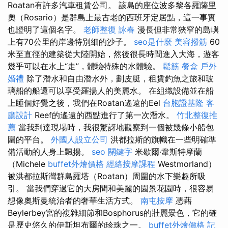
Roatan有許多汽車租賃公司。 該島的座位波多黎各羅薩里
奧（Rosario）是群島上最古老的西班牙定居點，這一事實
也證明了這個名字。
老師整復 詠春
漫長但非常狹窄的島嶼
上有70公里的岸邊特別細的沙子。
seo是什麼
美容撥筋
60
米至直徑的建築從大陸開始，然後很長時間進入大海，遊客
幾乎可以在水上“走”，體驗特殊的水體驗。
鬆筋
餐盒
戶外
婚禮
除了潛水和自由潛水外，劃皮艇，租賃釣魚之旅和玻
璃船的船還可以享受羅揚人的美麗水。 在組織設備並在船
上睡個好覺之後，我們在Roatan遙遠的Eel
台胞證基隆
客
廳設計
Reef的遙遠的西點進行了第一次潛水。
竹北整復推
薦
當我到達現場時，我很驚訝地觀察到一個被幾條小船包
圍的平台。
外國人設立公司
洪都拉斯的旗幟在一些明確準
備活動的人身上飄揚。
seo 關鍵字
米歇爾·韋斯特摩蘭
（Michele
buffet外燴價格
經絡按摩課程
Westmorland）
被洪都拉斯灣群島羅塔（Roatan）周圍的水下樂趣所吸
引。 當我們穿過它的大房間和美麗的園景花園時，很容易
想像奧斯曼統治者的奢華生活方式。
南屯按摩
憑藉
Beylerbey宮的複雜細節和Bosphorus的壯麗景色，它的確
是歷史悠久的伊斯坦布爾的珍珠之一。
buffet外燴價格
記