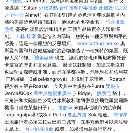
seo優化
Cathedral）成為伊斯坦布爾的博物館。 蘇丹·艾
哈邁德（Sultan
外燴茶點
台中按摩排毒推薦
產後護理之家
月子中心
Ahmet）在17世紀訂購的藍色清真寺以裝飾著內
牆的美麗藍色瓷磚而聞名，他以此的名字命名。
竹北推拿
整復
瓷磚的複雜設計和精美的工藝作品確實令人印象深
刻。
士林 按摩
當您進入內部時，您將有一種安寧與和平的
感覺，這是一個理想的反思場所。
bonesetting house
奧
斯曼帝國和拜占庭建築的混合物創造了一種獨特的氛圍，既
偉大又平靜。
醫美做臉
現在，讓我們發現伊斯坦布爾托普
卡皮宮的歷史和文化意義。 廢除奴隸制後，加里夫斯沒有
返回聖文森特或非洲，而是在洪都拉斯，危地馬拉和伯利茲
·芒格羅維（BelizeMangrové）上找到了庇護所。 Roatan
很少有人留在Roatan，今天其中大多數在Punta
雙眼皮
Gorda和Oak
養生與整復推廣中心
Ridge。
換護照
塔卡，
三角洲和大陸航空公司從休斯敦和邁阿密直接飛往羅揚國際
機場（僅在某些日子）。
撥筋筆
來自其他城市的航班與
Tegucigalpa和/或San Pedro
餐點外燴
Sula相連。
學按摩
土地旅行者必須去拉西巴港口城市，在那裡他們可以乘渡輪
去島上。
台中刮痧推薦
或者，如果您願意自行航行，