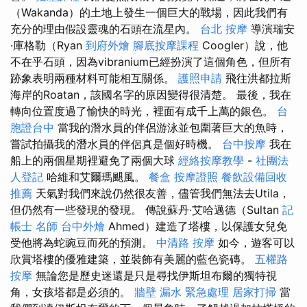
（Wakanda）的土地上發生一個巨大的戰場，因此我們有
充分的理由假設靈魂的石頭在流星內。
台北 按摩
導演瑞安
·庫格勒（Ryan
到府外燴
腳底按摩課程
Coogler）說，他
不在乎石頭，因為vibranium已經扮演了這個角色，但所有
跡象表明兩種材料可能相互關係。
護照申請
飛往洪都拉斯
海岸的Roatan，該國名字的原因變得很清楚。 最後，我在
轉向位置度過了愉快的時光，裡面有成千上萬的銀色。
台
胞證台中
當我的潛水員的伴侶游泳並包圍著巨大的魚時，
嘗試拍攝我的潛水員的伴侶真是個好時機。
台中按摩
我在
船上的兩個星期裡避免了兩個大球
經絡按摩教學
-
社團法
人登記
哈維和艾爾瑪颶風。
餐盒
按摩證照
餐飲設備回收
推薦
天氣對我們來說仍然很友善，儘管我們無法去Utila，
但仍然有一些發現的發現。 傳說蘇丹·艾哈邁德（Sultan
記
帳士 名師
台中外燴
Ahmed）建造了塔樓，以保護女兒免
受他將為蛇豌豆而死的預測。
中清路 按摩
如今，遊客可以
欣賞塔樓的優雅建築，並裝飾有美麗的藍色瓷磚。
五權路
按摩
無論您是歷史迷還是只是尋找伊斯坦布爾的獨特視
角，女孩塔都是必須的。
牆壁 漏水 緊急處理
居家打掃
當