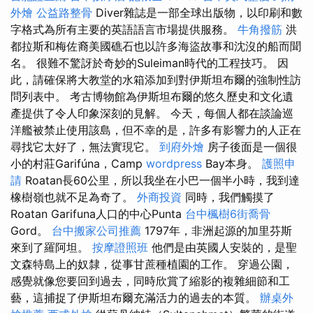
外燴
公益路整骨
Diver雜誌是一部全球出版物，以印刷和數
字格式為所有主要的英語語言市場提供服務。
牛角撥筋
洪
都拉斯和梅佐裔美國礁石也以許多海盜故事和沈沒的船而聞
名。 很難不驚訝於奇妙的Suleiman時代的工程技巧。 因
此，請確保將大教堂的水箱添加到對伊斯坦布爾的強制性訪
問列表中。 考古博物館為伊斯坦布爾的悠久歷史和文化遺
產提供了令人印象深刻的見解。 今天，每個人都在談論巡
洋艦被禁止使用該島，但不幸的是，許多有影響力的人正在
尋找它太好了，無法實現它。
到府外燴
房子後面是一個很
小的村莊Garifúna，Camp
wordpress
Bay本身。
護照申
請
Roatan長60公里，所以我坐在小巴一個半小時，我到達
橡樹嶺也就不足為奇了。
外商投資
同時，我們觸摸了
Roatan Garifuna人口的中心Punta
台中楓樹6街喬骨
Gord。
台中搬家公司推薦
1797年，非洲起源的加里芬斯
來到了羅阿坦。
按摩證照班
他們是由英國人安裝的，是聖
文森特島上的奴隸，從事甘蔗種植園的工作。 穿過公園，
感覺就像您要回到過去，同時欣賞了縮影的複雜細節和工
藝，這捕捉了伊斯坦布爾充滿活力的過去的本質。
辦桌外