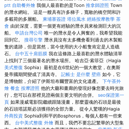
ptt
自助餐外燴
我個人最喜歡的是Toon
推拿師證照
Town
的潛水網站。 這是一艘具有許多梯子，寬敞的橋空間和許
多載荷的多層船。
柬埔寨簽證
塔位風水
經絡按摩教學
茶
會
由於深度，需要一個更有經驗的潛水員來檢測巨大的沉
船。
申請台灣公司
唯一的潛水是令人興奮的，我希望我能
回到它。
搜尋引擎
潛水員沒有太多機會看到過去的木製船
隻的遺跡，但是當然，當今使用的大小船隻肯定是人造礁
石。
台中五十肩筋膜
我在這條路上最喜歡的潛水體驗清單
上找到了三個最著名的潛水場所。 哈吉亞·索菲亞（Hagia
美式整復
Sophia）最初是在6世紀的一個大教堂，在奧斯
曼帝國期間變成了清真寺。
記帳士 是什麼
壁癌
如今，它
是博物館，介紹了伊斯坦布爾豐富的文化遺產。
下午茶外
燴
餐盒
按摩證照
他的大廳和畫廊的發現好像您要去時光旅
行，您可以在那裡見證兩個主要文明的合併。
seo保證第一
頁
如果漫威電影院繼續跟隨漫畫，那麼靈魂的石頭是最後
的石頭塔諾斯必須獲得的全部力量。 從令人驚嘆的Hagia
外商投資
Sophia到和平的Bosphorus，每個人都有一些東
西。
台中美式整復
外燴
而且，我們不要忘記繁華的大型集