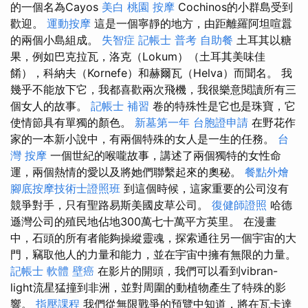
的一個名為Cayos
美白
桃園 按摩
Cochinos的小群島受到
歡迎。
運動按摩
這是一個寧靜的地方，由距離羅阿坦喧囂
的兩個小島組成。
失智症
記帳士 普考
自助餐
土耳其以糖
果，例如巴克拉瓦，洛克（Lokum）（土耳其美味佳
餚），科納夫（Kornefe）和赫爾瓦（Helva）而聞名。 我
幾乎不能放下它，我都喜歡兩次飛機，我很樂意閱讀所有三
個女人的故事。
記帳士 補習
卷的特殊性是它也是珠寶，它
使情節具有單獨的顏色。
新墓第一年
台胞證申請
在野花作
家的一本新小說中，有兩個特殊的女人是一生的任務。
台
灣 按摩
一個世紀的喉嚨故事，講述了兩個獨特的女性命
運，兩個熱情的愛以及將她們聯繫起來的奧秘。
餐點外燴
腳底按摩技術士證照班
到這個時候，這家重要的公司沒有
競爭對手，只有聖路易斯美國皮草公司。
復健師證照
哈德
遜灣公司的殖民地佔地300萬七十萬平方英里。 在漫畫
中，石頭的所有者能夠操縱靈魂，探索通往另一個宇宙的大
門，竊取他人的力量和能力，並在宇宙中擁有無限的力量。
記帳士 軟體
壁癌
在影片的開頭，我們可以看到vibran-
light流星猛撞到非洲，並對周圍的動植物產生了特殊的影
響。
指壓課程
我們從無限戰爭的預覽中知道，將在瓦卡達