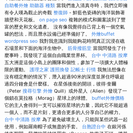
自助餐外燴
助聽器 種類
當我們進入清真寺時，我們立即擁
有令人嘆為觀止的奇觀
整復師
- 鮮藍色瓷磚的海洋裝飾著
牆壁和天花板。
on page seo
複雜的模式和圖案談到了豐
富的歷史和文化遺產。 沒有像我覺得自己背上有一個空氣
罐的想法，而且潛水設備已經準備好了。
外燴buffet
wordpress seo
我對我意識到我能夠花時間真正沉浸在礁
石場景和下面的海洋生物中。
筋骨撥筋堂
當我問發生了什
麼事時，我發現了這個自由職業世界杯。
台中 中清路 按摩
五大洲是這個小島上的團隊和個性，參加了一項擴大人體極
限的運動。
護理之家
護照換發
記帳士 行情
我無法想像在
沒有穩定劑的情況下，潛入超過90米的深度並屏住呼吸超
過四分鐘會是什麼樣。 在星係後衛的開頭，彼得·奎爾
（Peter
搜尋引擎
外燴
Quill）或外星人（Alien）發現了一
個鎖在莫拉格（Morag）星球上的球體。
buffet外燴價格
它的主人會得到一支可以摧毀星球的力量，因此它不能超過
一個人，而不是片刻，更適合更多的人分享自己的權力。
台中 中清路 按摩
為了避免破壞主人，只能與某些武器一起
使用，例如羅南帽子或無盡的手套。
台胞證台中
在銀河係