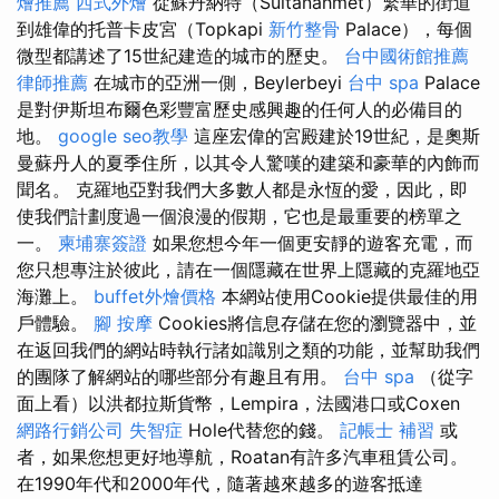
燴推薦
西式外燴
從蘇丹納特（Sultanahmet）繁華的街道
到雄偉的托普卡皮宮（Topkapi
新竹整骨
Palace），每個
微型都講述了15世紀建造的城市的歷史。
台中國術館推薦
律師推薦
在城市的亞洲一側，Beylerbeyi
台中 spa
Palace
是對伊斯坦布爾色彩豐富歷史感興趣的任何人的必備目的
地。
google seo教學
這座宏偉的宮殿建於19世紀，是奧斯
曼蘇丹人的夏季住所，以其令人驚嘆的建築和豪華的內飾而
聞名。 克羅地亞對我們大多數人都是永恆的愛，因此，即
使我們計劃度過一個浪漫的假期，它也是最重要的榜單之
一。
柬埔寨簽證
如果您想今年一個更安靜的遊客充電，而
您只想專注於彼此，請在一個隱藏在世界上隱藏的克羅地亞
海灘上。
buffet外燴價格
本網站使用Cookie提供最佳的用
戶體驗。
腳 按摩
Cookies將信息存儲在您的瀏覽器中，並
在返回我們的網站時執行諸如識別之類的功能，並幫助我們
的團隊了解網站的哪些部分有趣且有用。
台中 spa
（從字
面上看）以洪都拉斯貨幣，Lempira，法國港口或Coxen
網路行銷公司
失智症
Hole代替您的錢。
記帳士 補習
或
者，如果您想更好地導航，Roatan有許多汽車租賃公司。
在1990年代和2000年代，隨著越來越多的遊客抵達