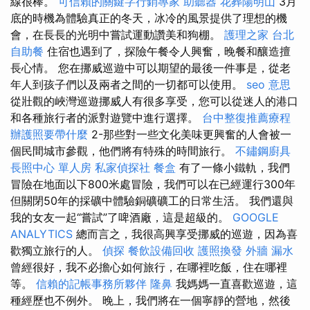
線很棒。
可信賴的關鍵字行銷專家
助聽器
花葬陽明山
3月
底的時機為體驗真正的冬天，冰冷的風景提供了理想的機
會，在長長的光明中嘗試運動讚美和狗棚。
護理之家 台北
自助餐
住宿也遇到了，探險午餐令人興奮，晚餐和釀造擅
長心情。 您在挪威巡遊中可以期望的最後一件事是，從老
年人到孩子們以及兩者之間的一切都可以使用。
seo 意思
從壯觀的峽灣巡遊挪威人有很多享受，您可以從迷人的港口
和各種旅行者的派對遊覽中進行選擇。
台中整復推薦療程
辦護照要帶什麼
2-那些對一些文化美味更興奮的人會被一
個民間城市參觀，他們將有特殊的時間旅行。
不鏽鋼廚具
長照中心 單人房
私家偵探社
餐盒
有了一條小鐵軌，我們
冒險在地面以下800米處冒險，我們可以在已經運行300年
但關閉50年的採礦中體驗銅礦礦工的日常生活。 我們還與
我的女友一起“嘗試”了啤酒廠，這是超級的。
GOOGLE
ANALYTICS
總而言之，我很高興享受挪威的巡遊，因為喜
歡獨立旅行的人。
偵探
餐飲設備回收
護照換發
外牆 漏水
曾經很好，我不必擔心如何旅行，在哪裡吃飯，住在哪裡
等。
信賴的記帳事務所夥伴
隆鼻
我媽媽一直喜歡巡遊，這
種經歷也不例外。 晚上，我們將在一個寧靜的營地，然後