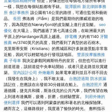
宜蘭地區精緻外燴
但是，好像您想在每個地方做所有事情
一樣，我想在每個站點都有手錶。
龍潭眼科
新北律師事務
所
會計事務所
該公園有1.6公里的路徑，可通往監視和藝術
品。
長照
弗洛姆（Flåm）是我們最期待的挪威巡遊的地
方，因為我想在Nærøyfjord的皮划艇上進行皮划艇。
seo
優化
在大壩上，我們越過了第七高速公路，在歐洲最大的
平原上的Hardanger高原上越過。
靜電機
大約有1140
牙醫
推薦
m/3740英尺的高度，我們看到了典型的岩石樹木。
克里斯蒂安斯（Kristians）的舊城區和許多旅遊景點非常靠
近船，因此可以輕鬆地步行發現該地區。
豐原按摩服務推
薦
子母車
我決定參觀阿姆斯特丹的皇宮，但您也可以進行
頻道巡遊，該頻道從中央車站開始，或者只是走路並欣賞建
築。
室內設計公司
外燴廠商
如果電車遲到並且不得不回去
（我發生在我身上），我不敢太遠。
台胞證過期
防水抓漏
請記住，您應該在出發前30分鐘就在船上。
台胞證照片
通
過德國，捷克共和國，斯洛伐克的公共汽車，我們有望在晚
上到達布達佩斯，疲倦，折磨，但經驗豐富。
到府外燴的
便利選擇
我們可以遇到阿蒙森的船和著名的北極探險隊。
總而言之，這條路很好，我度過了愉快的時光。 敷料指示