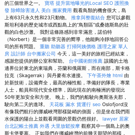
的三個世界之一。
寶塔
提升當地曝光的Local SEO
護照換
發
除蟑除害達人
美白
搬家費用
觀看鳥類的機會很大，島
上有63只永久性和23只動物。
推拿與整復結合
您可以參觀
斯坦利港的歷史城市或西點島上的“鳥類區”或桑德斯島的壯
觀的白色沙灘。 我對這條路感到非常滿意，諾伯特
（Norbert）是一個非常完善的嚮導，他能夠冷靜地回答公
司的所有問題。
重聽 助聽器
打掃阿姨價格
護理之家 單人
房
設計師
台中搬家公司
今天，這一美好的旅程已經結束，
感謝您提供的辦公室和幫助。
台中國術館推薦
該國的土地
邊界位於東北的東瑞典，芬蘭和俄羅斯，而在南部，斯卡格
拉克（Skagerrak）與丹麥有水連接。
下午茶外燴
html
由
於新技術，設備齊全，最高的極性船，準備好的隊長，專業
人士，船員和現代安全標準，因此現在的南極洲的發現比
50年更加安全和方便。 晚上，我們的船駛向奧斯洛夫郡，
駛向第二天的進球。
天花板 漏水
貨運行
seo
Oslofjord沒
有像我們航行的挪威峽灣那樣陡峭的側面，但是坐在我們雨
水保護的陽台上並觀看周圍的景觀仍然很好。
lawyer
居家
台北記帳士推薦
外遇
大里放鬆按摩
觀察其中一個島上的奧
斯卡堡要塞。 正如我們在挪威峽灣的前幾天期望的那樣，