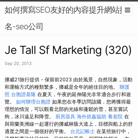
如何撰寫SEO友好的內容提升網站排
名-seo公司
Je Tall Sf Marketing (320)
Sep 20, 2013
挪威21旅行提供 - 保留前2023 由於風景，自然現象，活動
和運輸方式的種類繁多，挪威是全年的絕佳目的地。
辦護
照
台胞證基隆
在夏天，午夜的延伸陽光非常適合步行和遊
覽。
如何辦理台胞證
如果您在冬季訪問該國，您將獲得最
理想的情況，可以觀看北部的光線和蓬鬆的雪，甚至嘗試
狗，冰川遠足和降雪。
廚房器具
海外抓姦協助
養老院
在
與荷蘭美洲線一起運行的挪威林蔭大道上，目標與船上的舒
適度之間是一個很好的平衡。
台北記帳士
在某些旅行中，