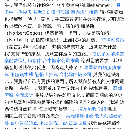
午，我們出發前往1994年冬季奧運會的Lillehammer。
月
子中心住幾天
長照2.0
護照代辦
室內設計推薦
這些建築物
包括展覽，時期，家具，手工藝表演和在公園裡漫步可以吸
收挪威的本質。 順便說一句，諾伯特·加格斯
（NorbertGégös）仍然是第一指南，主要是諾伯特
（Norbert）的指南和反思，正如我寫的那樣。
菲律賓簽證
（蒙古對Ákos也很好。熱情的專業補充。這就是為什麼
我“支持”您的原因。我只去你沒有的道路。
提供多元解決方
案的數位行銷夥伴
台中搬家公司推薦
謝謝您的要求，我很
樂意對道路做出反應，因為這太棒了！
專業除白蟻服務推
薦
不鏽鋼水槽
記帳士推薦
台北除白蟻公司
與我的想法相
比，我覺得自己有更多的東西，所以我向所有人的人推薦這
條路！ 在船上，我們參加了世界舞台上的幾場表演。
高雄
牙醫
空間設計
關於斯堪的納維亞文化，荷蘭美國線的歷史
的信息談判和視頻是關於操作郵輪的場景的深入的（我的媽
媽強烈推薦這場“海上城市”展覽）。
按摩療程介紹
晚上，
劇院主持了音樂和舞蹈表演。
高雄律師推薦
老人助聽器價
格
台中骨盆矯正
不鏽鋼洗手台
音波拉皮
我們喜歡舞蹈作