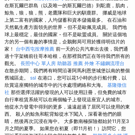
在斯瓦爾巴群島（以及唯一的斯瓦爾巴德）到駝鹿，肌肉，
鯨魚，狼，狼，熊，老鷹隊和巨大的馴鹿群。 挪威是地球
上第二富有的國家，人均儲蓄和資本儲備最多。 在石油和
天然氣生產方面領先的世界 - 但不是歐佩克成員。 我們地
球上最穩定，最佳的國家 - 但不是歐盟成員。 關於這個地
方的另一個有趣的事情是，企鵝郵局可用於獲得明信片的
家！
台中西屯按摩推薦
前一天的公共汽車出去後，我們通
過十字架橋前往哥本哈根，在那裡我們正在等待我們所有的
觀光。
長照中心 單人房
助聽器 推薦
外燴
不鏽鋼流理台
在散步期間，我們將有時間沿著阿馬利恩堡城堡以南的整個
舊城區走。
ssl
在港口，您可以花1小時的步行船付費，以
欣賞這座獨特的城市中的污水處理網絡和大海。
基隆徵信
社
那些選擇活躍的發現的人可以使用註冊，但免費的城市
自行車租賃系統可以在兩個輪子上發現這座宜人的城市。
他從水力發電中得到的更多，遠遠超過了居民可以使用的東
西。 殺人的鯨魚和駝背鯨從水下闖入，深看著他們的眼
睛，然後再次沉浸在海中。 大多數南極探險都始於11月至3
月之間的夏季。 如果您在初夏（即11月初！）訪問它，您