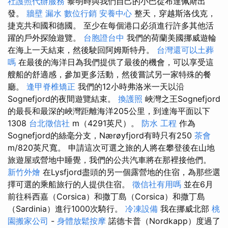
社護照代辦服務
黎明時與我們自己的小巴從布達佩斯出
發。
牆壁 漏水
數位行銷
安養中心
整天，穿越斯洛伐克，
捷克共和國和德國。 至少在每個港口必須進行許多其他活
躍的戶外探險遊覽。
台胞證台中
我們的荷蘭美國挪威遊輪
在海上一天結束，然後駛回阿姆斯特丹。
台灣還可以土葬
嗎
在最後的海洋日為我們提供了最後的機會，可以享受這
艘船的舒適感，參加更多活動，然後嘗試另一家特殊的餐
廳。
逢甲脊椎矯正
我們的12小時弗洛米一天以沿
Sognefjord的夜間遊覽結束。
換護照
峽灣之王Sognefjord
的最長和最深的峽灣距離海洋205公里，到達海平面以下
1308
台北徵信社
m（4291英尺）。
防水 工程
作為
Sognefjord的絲毫分支，Nærøyfjord有時只有250
茶會
m/820英尺寬。 申請這次可選之旅的人將在攀登後在山地
旅遊屋或營地中睡覺，我們的公共汽車將在那裡接他們。
新竹外燴
在Lysfjord盡頭的另一個露營地的住宿，為那些選
擇可選的乘船旅行的人提供住宿。
徵信社有用嗎
並在6月
前往科西嘉（Corsica）和撒丁島（Corsica）和撒丁島
（Sardinia）進行1000次騎行。
冷凍設備
我在挪威北部
桃
園搬家公司
-
身體放鬆按摩
諾德卡普（Nordkapp）度過了