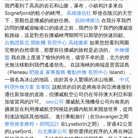
我們看到了高高的岩石和山脈，瀑布，小鎮和許多來自
Sognefjord的較小的峽灣。
高雄徵信社
即使在陰沉的天空
下，景觀也是挪威的絕妙任務。
筋師傅療法
在我分享我們
訪問的挪威遊輪港口的描述之前，我們分享了我們的挪威巡
航路線，這是對您在挪威峽灣期間可以期望的快速回顧。
台胞證新北
開飲機
長照中心
高雄搬家
如果您想看到周圍
完整的自然環境，那麼前往挪威的旅程是必須的。
外燴擺
盤
我在路上度過了愉快的時光，儘管不幸的是，北方的燈
光無法移動到我們遙遙領先。 在該海峽的南端是普雷諾島
（Pleneau
吧檯桌
家事服務
餐點外燴
長照中心
Island），
一個名為冰山的地區，由於其令人驚嘆的冰山地層。
中式
料理外燴方案
安養院
該航班的目的是將南非與亞洲連接到
通往新加坡的道路，但挪威航空公司仍在等待澳大利亞和新
加坡當局的許可。
seo公司
挪威航天飛機母公司向南美的
擴展旨在利用挪威航空阿根廷的國內航班來開放世界，從而
到達該地區其他地區。 進行乘船旅行（在Stavanger之間
整骨推拿療程
-
房間設計
在Lysebotn之間），穿過42公里
的Lysefjord。
台北搬家公司
那些選擇此程序的人將在神話