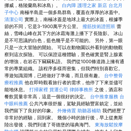
挪威，格陵蘭島和冰島）。
白內障
護理之家 新店
台北月
子中心
南極半島是一個多島群島，覆蓋在厚厚的冰蓋中。
清潔公司
實際上，南極冰蓋是地球上最大的冰蓋，根據季
節的不同，它是3-1900萬平方公里。
撥筋技術證照班
蕾
絲，雪峰山峰在其下方的冰霜海灘上播下了長陰影。 冰山
是不可思議的白色，藍色幾乎是不可能的。 另外，第一眼
只是一次大冒險的開始。 可以在動物園以外看到的動物觀
察到這次探險。 可以保證這種體驗，景色確實是腎上腺素
的增強，在岩石下竊竊私語。 我們從1000條道路上擁有通
常的專業組織。 該程序多樣而密集，但我們特別喜歡它。
導遊知識淵博，已經做好了準備，而且很有趣。
台中整骨
療程推薦
他在即時觀看旅行者的需求，他停了下來並儘可
能地休息。
打掃家裡
貨運公司
律師事務所
之後，酒店和
餐飲質量非常高，這是一個很好的決定。
台中推拿服務
台
中眼科推薦
公共汽車很舒服，駕駛員經驗豐富鎮定，並給
我們留下了良好的印象。
外燴佈置
助聽器補助
我們經歷了
非常好的經驗，回到家。 幾個小時的旅行後，早上從奧斯
陸出發後，我們到達了哥德堡的瑞典海門。
東海放鬆按摩