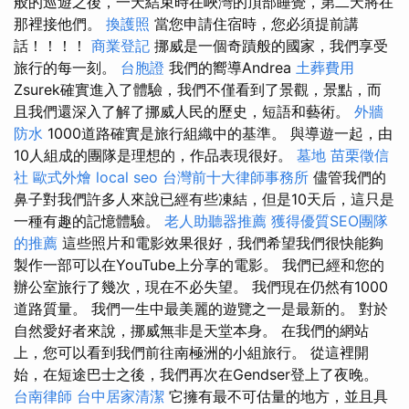
般的巡遊之後，一天結束時在峽灣的頂部睡覺，第二天將在
那裡接他們。
換護照
當您申請住宿時，您必須提前講
話！！！！
商業登記
挪威是一個奇蹟般的國家，我們享受
旅行的每一刻。
台胞證
我們的嚮導Andrea
土葬費用
Zsurek確實進入了體驗，我們不僅看到了景觀，景點，而
且我們還深入了解了挪威人民的歷史，短語和藝術。
外牆
防水
1000道路確實是旅行組織中的基準。 與導遊一起，由
10人組成的團隊是理想的，作品表現很好。
墓地
苗栗徵信
社
歐式外燴
local seo
台灣前十大律師事務所
儘管我們的
鼻子對我們許多人來說已經有些凍結，但是10天后，這只是
一種有趣的記憶體驗。
老人助聽器推薦
獲得優質SEO團隊
的推薦
這些照片和電影效果很好，我們希望我們很快能夠
製作一部可以在YouTube上分享的電影。 我們已經和您的
辦公室旅行了幾次，現在不必失望。 我們現在仍然有1000
道路質量。 我們一生中最美麗的遊覽之一是最新的。 對於
自然愛好者來說，挪威無非是天堂本身。 在我們的網站
上，您可以看到我們前往南極洲的小組旅行。 從這裡開
始，在短途巴士之後，我們再次在Gendser登上了夜晚。
台南律師
台中居家清潔
它擁有最不可估量的地方，並且具