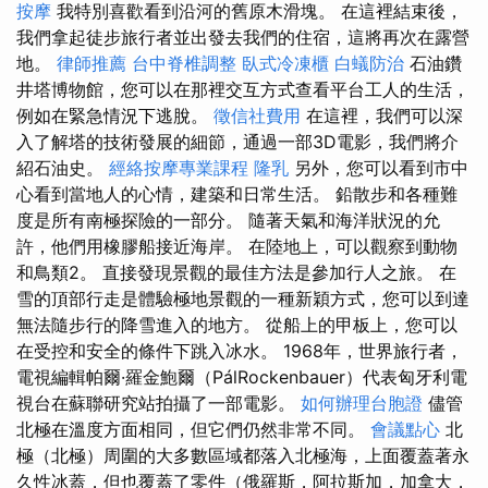
按摩
我特別喜歡看到沿河的舊原木滑塊。 在這裡結束後，
我們拿起徒步旅行者並出發去我們的住宿，這將再次在露營
地。
律師推薦
台中脊椎調整
臥式冷凍櫃
白蟻防治
石油鑽
井塔博物館，您可以在那裡交互方式查看平台工人的生活，
例如在緊急情況下逃脫。
徵信社費用
在這裡，我們可以深
入了解塔的技術發展的細節，通過一部3D電影，我們將介
紹石油史。
經絡按摩專業課程
隆乳
另外，您可以看到市中
心看到當地人的心情，建築和日常生活。 鉛散步和各種難
度是所有南極探險的一部分。 隨著天氣和海洋狀況的允
許，他們用橡膠船接近海岸。 在陸地上，可以觀察到動物
和鳥類2。 直接發現景觀的最佳方法是參加行人之旅。 在
雪的頂部行走是體驗極地景觀的一種新穎方式，您可以到達
無法隨步行的降雪進入的地方。 從船上的甲板上，您可以
在受控和安全的條件下跳入冰水。 1968年，世界旅行者，
電視編輯帕爾·羅金鮑爾（PálRockenbauer）代表匈牙利電
視台在蘇聯研究站拍攝了一部電影。
如何辦理台胞證
儘管
北極在溫度方面相同，但它們仍然非常不同。
會議點心
北
極（北極）周圍的大多數區域都落入北極海，上面覆蓋著永
久性冰蓋，但也覆蓋了零件（俄羅斯，阿拉斯加，加拿大，