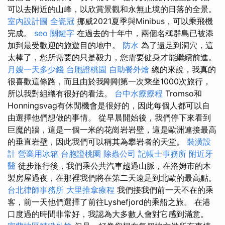
可以去附近的山峰，以欣賞景觀和永無止境的日落的全景。
室內設計圖
全瓷冠
挪威2021夏季與Minibus，可以乘飛機
完成。
seo 關鍵字
在過去的十年中，兩個名稱群島已被添
加到最受歡迎的旅遊目的地中。
防水
為了遠足到洞穴，這
太棒了，您所需要的只是毅力，您需要健身才能繼續前進。
月嫂一天多少錢
台胞證桃園
自助餐外燴
總的來說，我真的
很喜歡這條路，而且由於我剛剛第一次乘坐1000次旅行，
所以我對組織有很好的看法。
台中水療療程
Tromso和
Honningsvag有休閒機會是很好的，因此每個人都可以自
由選擇他們想做的事情。 從早晨開始後，我們停下來看到
巨魔的牆，這是一個一米的花崗岩岩壁，這是歐洲連接最高
的垂直岩壁，因此我們可以稱其為攀岩者的天堂。
裝潢設
計
營業用冰箱
台胞證桃園
除蟲公司
記帳士事務所
附近牙
醫
徒步旅行後，我們乘公共汽車越過山脈，在洛姆市的木
製房屋過夜，在那裡我們將在第二天遠足到北歐的最高點。
台北律師事務所
大里推拿療程
我們接我們前一天不在的乘
客，前一天他們選擇了前往Lyshefjord的乘船之旅。 在港
口度過的時間非常好，我認為大多數人會對它感到滿意。