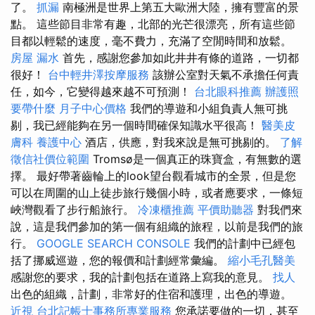
了。
抓漏
南極洲是世界上第五大歐洲大陸，擁有豐富的景
點。 這些節目非常有趣，北部的光芒很漂亮，所有這些節
目都以輕鬆的速度，毫不費力，充滿了空閒時間和放鬆。
房屋 漏水
首先，感謝您參加如此井井有條的道路，一切都
很好！
台中輕井澤按摩服務
該辦公室對天氣不承擔任何責
任，如今，它變得越來越不可預測！
台北眼科推薦
辦護照
要帶什麼
月子中心價格
我們的導遊和小組負責人無可挑
剔，我已經能夠在另一個時間確保知識水平很高！
醫美皮
膚科
養護中心
酒店，供應，對我來說是無可挑剔的。
了解
徵信社價位範圍
Tromsø是一個真正的珠寶盒，有無數的選
擇。 最好帶著齒輪上的look望台觀看城市的全景，但是您
可以在周圍的山上徒步旅行幾個小時，或者應要求，一條短
峽灣觀看了步行船旅行。
冷凍櫃推薦
平價助聽器
對我們來
說，這是我們參加的第一個有組織的旅程，以前是我們的旅
行。
GOOGLE SEARCH CONSOLE
我們的計劃中已經包
括了挪威巡遊，您的報價和計劃經常彙編。
縮小毛孔醫美
感謝您的要求，我的計劃包括在道路上寫我的意見。
找人
出色的組織，計劃，非常好的住宿和護理，出色的導遊。
近視
台北記帳士事務所專業服務
您承諾要做的一切，甚至