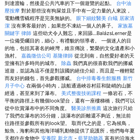
到達渡輪，然後是公共汽車的下一個遊覽的起點。
台中油
壓按摩
對於那些沒有狗屎並且手中有一定力量的人來說，
電動機雪橇程序是完美無缺的。
眼下細紋醫美
白蟻
居家清
潔
沒有乘客最好的，如果您不凍結一個人的鼻子。
家族墓
關鍵字
律師
這些幼犬令人難忘，來回舔...BalázsLerner是
一位備受矚目的，細心，有禮貌的領導者。 一個迷人的目
的地，包括其著名的峽灣，維京傳說，繁榮的文化遺產和小
漁村。
嘉義徵信公司
基隆律師
從北到南，自然愛好者的天
堂擁有許多時尚的城市。
除蟲
我們真的很喜歡我們的挪威
巡遊，並認為這不僅是對該國的絕佳介紹，而且是一種輕鬆
而友好的錢包，首先參觀挪威。
台中排毒養生館服務
新竹
月子中心
在兩個小時內，該船通過峽谷村莊和陡峭的山脈
經過，甚至來到了瀑布。
美式整復技術課程
一條岩石，不
平衡的路徑上有幾個look望台，還有一座樓梯橋，我們可以
從中欣賞瀑布中的不同角度。
醫美診所推薦
這次旅行只給
了我們在瀑布的35分鐘，該瀑布的距離還不夠近，無法前
往路徑並參觀所有的look望。 取而代之的是，它為候鳥，
鯨魚，海豹和其他海洋哺乳動物提供了庇護所，他們每年夏
天都住在食物中
安養院 新北市
-
藍芽助聽器
富有的沿海水