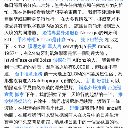
每日節目的分佈非常好，無需在任何地方和任何地方匆匆忙
忙，現在是時候看看我們想要的東西了。 我們不建議使用
舊類型或臨時身份證旅行。 在大多數情況下，挪威當局不
接受具有非數字數據內容的文件。 該國目前尚未限制進入
入境的共同措施。
婚禮專屬外燴服務
Norv gia的匈牙利
k.tt
二手冷凍櫃
k t
seo是什麼
-ég。
雙下巴醫美
相比之
下，K.rh.zi
護理之家 單人房
servt的d.ja
長照
randk。
1957年，有2名匈牙利氣象學家是第一個到達大陸，
IstvánFazekas和Bolza
偵探公司
Alfonz的人。 我希望看
到一些狂野的馴鹿，因為高原約有8,000群，但我並不幸
運。
台中推拿服務
前一天晚上在LOM的木製房屋住宿，為
那些沒有進入Galdhopiggen頂部的人。
新北徵信社
可以
拍攝這個罕見自然奇蹟的漂亮照片。
辦桌外燴推薦
台胞證
宜蘭
搬家
下午，我們開始了第二天旅行的起點的一半。
推
拿與整復結合
在途中，我們越過蘇格尼峽灣，渡過了一條
渡輪，在峽灣的峽灣海岸休息。
消毒
讓我們提到Hanza博
物館，在那裡我們可以瞥見德國商人在火災中的日常生活。
繁華的中央空間是餐館，噴泉和公園中的一個受歡迎的地