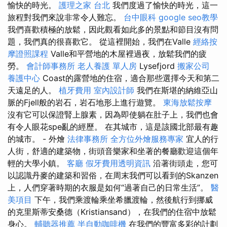
愉快的時光。
護理之家 台北
我們度過了愉快的時光，這一
旅程對我們來說非常令人難忘。
台中眼科
google seo教學
我們喜歡積極的放鬆，因此觀看如此多的景點和節目沒有問
題，我們真的很喜歡它。 從這裡開始，我們在Valle
經絡按
摩證照課程
Valle和平營地的木屋裡過夜，放鬆我們的疲
勞。
會計師事務所
老人養護 單人房
Lysefjord
搬家公司
養護中心
Coast的露營地的住宿，適合那些選擇今天和第二
天遠足的人。
植牙費用
室內設計師
我們在斯堪的納維亞山
脈的Fjell般的岩石，岩石地形上進行遊覽。
東海放鬆按摩
沒有它可以保證腎上腺素，因為即使躺在肚子上，我們也會
有令人眼花spe亂的經歷。 在其城市，這是該國北部最有趣
的城市。 - 外燴
法律事務所
全方位外燴服務專家
宜人的行
人街，舒適的建築物，街頭音樂家和坐著的餐廳歡迎這個年
輕的大學小鎮。
客廳
假牙費用透明資訊
沿著街頭走，您可
以認識丹麥的建築和習俗，在周末我們可以看到的Skanzen
上，人們穿著時期的衣服是如何“過著自己的日常生活”。
醫
美項目
下午，我們乘渡輪乘坐希臘渡輪，然後航行到挪威
的克里斯蒂安桑德（Kristiansand），在我們的住宿中放鬆
身心。
輔聽器推薦
半自動咖啡機
在我們的豐富多彩的計劃