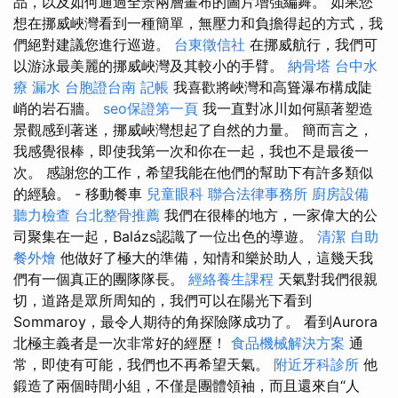
品，以及如何通過全景兩層畫布的圖片增強編舞。 如果您
想在挪威峽灣看到一種簡單，無壓力和負擔得起的方式，我
們絕對建議您進行巡遊。
台東徵信社
在挪威航行，我們可
以游泳最美麗的挪威峽灣及其較小的手臂。
納骨塔
台中水
療
漏水
台胞證台南
記帳
我喜歡將峽灣和高聳瀑布構成陡
峭的岩石牆。
seo保證第一頁
我一直對冰川如何顯著塑造
景觀感到著迷，挪威峽灣想起了自然的力量。 簡而言之，
我感覺很棒，即使我第一次和你在一起，我也不是最後一
次。 感謝您的工作，希望我能在他們的幫助下有許多類似
的經驗。 - 移動餐車
兒童眼科
聯合法律事務所
廚房設備
聽力檢查
台北整骨推薦
我們在很棒的地方，一家偉大的公
司聚集在一起，Balázs認識了一位出色的導遊。
清潔
自助
餐外燴
他做好了極大的準備，知情和樂於助人，這幾天我
們有一個真正的團隊隊長。
經絡養生課程
天氣對我們很親
切，道路是眾所周知的，我們可以在陽光下看到
Sommaroy，最令人期待的角探險隊成功了。 看到Aurora
北極主義者是一次非常好的經歷！
食品機械解決方案
通
常，即使有可能，我們也不再希望天氣。
附近牙科診所
他
鍛造了兩個時間小組，不僅是團體領袖，而且還來自“人