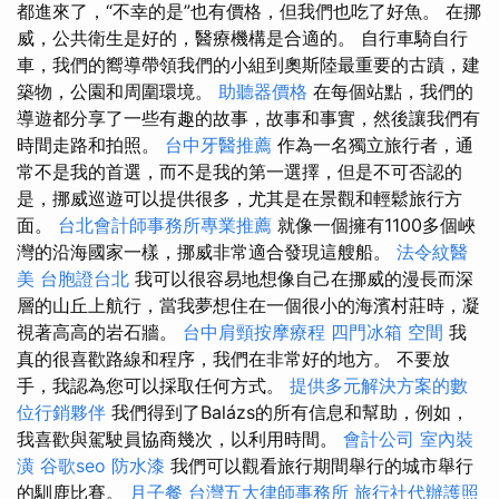
都進來了，“不幸的是”也有價格，但我們也吃了好魚。 在挪
威，公共衛生是好的，醫療機構是合適的。 自行車騎自行
車，我們的嚮導帶領我們的小組到奧斯陸最重要的古蹟，建
築物，公園和周圍環境。
助聽器價格
在每個站點，我們的
導遊都分享了一些有趣的故事，故事和事實，然後讓我們有
時間走路和拍照。
台中牙醫推薦
作為一名獨立旅行者，通
常不是我的首選，而不是我的第一選擇，但是不可否認的
是，挪威巡遊可以提供很多，尤其是在景觀和輕鬆旅行方
面。
台北會計師事務所專業推薦
就像一個擁有1100多個峽
灣的沿海國家一樣，挪威非常適合發現這艘船。
法令紋醫
美
台胞證台北
我可以很容易地想像自己在挪威的漫長而深
層的山丘上航行，當我夢想住在一個很小的海濱村莊時，凝
視著高高的岩石牆。
台中肩頸按摩療程
四門冰箱
空間
我
真的很喜歡路線和程序，我們在非常好的地方。 不要放
手，我認為您可以採取任何方式。
提供多元解決方案的數
位行銷夥伴
我們得到了Balázs的所有信息和幫助，例如，
我喜歡與駕駛員協商幾次，以利用時間。
會計公司
室內裝
潢
谷歌seo
防水漆
我們可以觀看旅行期間舉行的城市舉行
的馴鹿比賽。
月子餐
台灣五大律師事務所
旅行社代辦護照