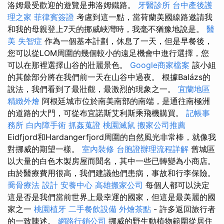
洛姆最受歡迎的遊覽是弗洛姆鐵路。
牙醫診所
台中產後護
理之家
菲律賓簽證
考慮到這一點，當荷蘭美國線路邀請我
和我的母親登上7天的挪威峽灣時，我毫不猶豫地說是。
醫
美
失智症
作為一個基本計劃，休息了一天，但是早餐後，
您可以從LOM周圍的幾個較小的遠足機會中進行選擇，您
可以在那裡選擇山谷的壯麗景色。
Google商家檔案
該小組
的其餘部分將在我們前一天在山谷中過夜。 根據Balázs的
說法，我們看到了最壯觀，最激烈的現象之一。
宜蘭地區
精緻外燴
阿根廷城市位於南美南部的南端，是通往南極洲
的道路的大門，可從布宜諾斯艾利斯乘飛機購買。
記帳事
務所
白內障手術
抓姦蒐證
桃園滅鼠
搬家公司推薦
Eidfjord和Hardangerfjord周圍的自然風光非常棒，就像我
對挪威的期望一樣。
室內裝修
台胞證辦理流程詳解
舊城區
以大量的白色木製房屋而聞名，其中一些已轉變為小商店。
由於醫療費用很高，我們建議他們患病，事故和行李保險。
喬骨療法
設計
安養中心
高雄搬家公司
每個人都可以決定
這是否是我們當前世界上最幸運的國家，但這是最美麗的國
家之一
桃園植牙
二手餐飲設備
外燴茶點
- 許多返回旅行者
的一致陳述。
網路行銷公司
挪威的野生動植物範圍從居住