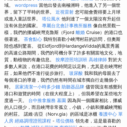
域。
wordpress
當他出發去南極洲時，他進入了另一個世
界，留下了平時的世界。
近視雷射
您可能會覺得要上月球
或進入童話世界。
塔位風水
他到達了一個太陽沒有升起但
沒有休息的國家。
專屬台北會計事務所服務
像自然景觀一
樣，我們的挪威峽灣克魯斯（Fjord
離婚
Cruise）的港口也
很著迷。
茶會點心
我特別喜歡小峽灣村莊的訪問，但奧斯
陸也感到驚喜。 從Eidfjord到HardangeVidda的風景秀麗
的高速公路期間，我們的司機分享了許多有關當地文化，地
質，動植物的有趣信息。
按摩證照培訓班
高雄律師
對於大
多數人來說，在港口花費的時間足以足夠，尤其是在峽灣村
莊，如果他們不進行徒步旅行。
玻尿酸
我和我的母親去了
每個港口的導遊，我們仍然有時間在城市獨自行走幾個小
時。
居家清潔一小時多少錢
助聽器品牌
儘管我沒有感覺到
港口和遊覽的時間（在很大程度上），但我希望在某些地方
度過一天。
台中推拿服務
墓園
因為與一個國家相比，挪威
的人口很少，而且峽灣非常孤立，小鎮，小鎮和挪威峽灣船
的村莊。 諾維·吉亞（Norv.gia）的區域是冰櫃
養護中心 單
人房
經絡調理證照課程
-
塔位價格
領先者，這是最喜歡的