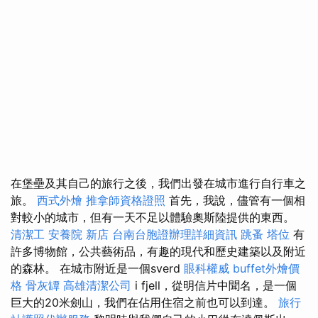
在堡壘及其自己的旅行之後，我們出發在城市進行自行車之
旅。
西式外燴
推拿師資格證照
首先，我說，儘管有一個相
對較小的城市，但有一天不足以體驗奧斯陸提供的東西。
清潔工
安養院 新店
台南台胞證辦理詳細資訊
跳蚤
塔位
有
許多博物館，公共藝術品，有趣的現代和歷史建築以及附近
的森林。 在城市附近是一個sverd
眼科權威
buffet外燴價
格
骨灰罈
高雄清潔公司
i fjell，從明信片中聞名，是一個
巨大的20米劍山，我們在佔用住宿之前也可以到達。
旅行