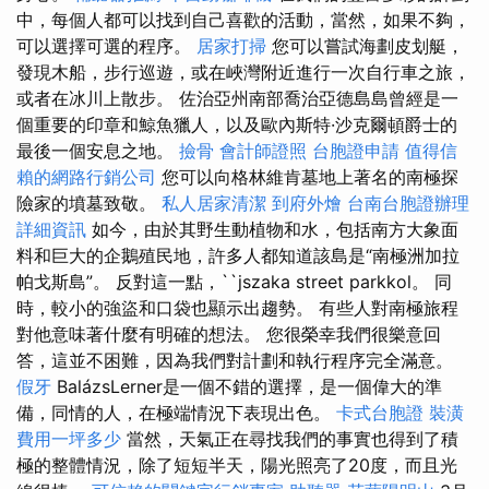
中，每個人都可以找到自己喜歡的活動，當然，如果不夠，
可以選擇可選的程序。
居家打掃
您可以嘗試海劃皮划艇，
發現木船，步行巡遊，或在峽灣附近進行一次自行車之旅，
或者在冰川上散步。 佐治亞州南部喬治亞德島島曾經是一
個重要的印章和鯨魚獵人，以及歐內斯特·沙克爾頓爵士的
最後一個安息之地。
撿骨
會計師證照
台胞證申請
值得信
賴的網路行銷公司
您可以向格林維肯墓地上著名的南極探
險家的墳墓致敬。
私人居家清潔
到府外燴
台南台胞證辦理
詳細資訊
如今，由於其野生動植物和水，包括南方大象面
料和巨大的企鵝殖民地，許多人都知道該島是“南極洲加拉
帕戈斯島”。 反對這一點，``jszaka street parkkol。 同
時，較小的強盜和口袋也顯示出趨勢。 有些人對南極旅程
對他意味著什麼有明確的想法。 您很榮幸我們很樂意回
答，這並不困難，因為我們對計劃和執行程序完全滿意。
假牙
BalázsLerner是一個不錯的選擇，是一個偉大的準
備，同情的人，在極端情況下表現出色。
卡式台胞證
裝潢
費用一坪多少
當然，天氣正在尋找我們的事實也得到了積
極的整體情況，除了短短半天，陽光照亮了20度，而且光