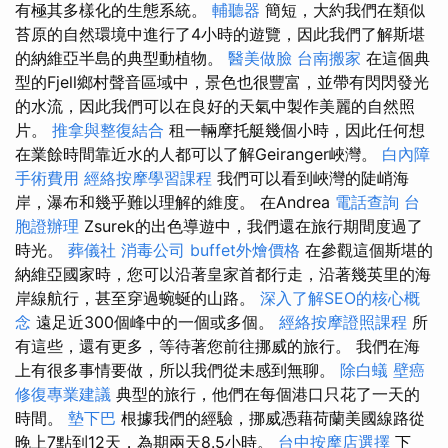
有極其多樣化的生態系統。
輔聽器
簡短，大約我們在類似
苔原的自然環境中進行了4小時的遊覽，因此我們了解斯堪
的納維亞半島的典型動植物。
醫美做臉
台南搬家
在這個典
型的Fjell鄉村聲音區域中，景色也很豐富，並帶有閃閃發光
的水流，因此我們可以在良好的天氣中製作美麗的自然照
片。
推拿與整復結合
租一輛摩托艇幾個小時，因此任何想
在業餘時間靠近水的人都可以了解Geiranger峽灣。
白內障
手術費用
經絡按摩學習課程
我們可以看到峽灣的陡峭海
岸，瀑布和幾乎難以理解的維度。 在Andrea
電話查詢
台
胞證辦理
Zsurek的出色導遊中，我們還在旅行期間度過了
時光。
葬儀社
消毒公司
buffet外燴價格
在參觀這個斯堪的
納維亞國家時，您可以沿著皇家首都行走，沿著幾英里的海
岸線航行，甚至穿過蜿蜒的山路。
深入了解SEO的核心概
念
遠足近300個峰中的一個或多個。
經絡按摩證照課程
所
有這些，還有更多，等待著您前往挪威的旅行。 我們在海
上有很多事情要做，所以我們從未感到無聊。
除白蟻
壁癌
修復專業建議
典型的旅行，他們在每個港口只花了一天的
時間。
墊下巴
根據我們的經驗，挪威憑藉荷蘭美國線路從
晚上7點到12天，為期兩天8.5小時。
台中按摩店選擇
下