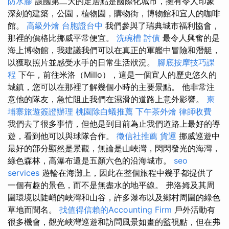
防水膠
該國第二大的定居點是國際化城市，擁有令人印象
深刻的建築，公園，植物園，購物街，博物館和宜人的咖啡
館。
高級外燴
台胞證台中
我們參與了瑞典城市福利協會，
那裡的價格比挪威平常便宜。
洗碗槽
討債
最令人興奮的是
海上博物館，我建議我們可以在真正的軍艦中冒險和潛艇，
以獲取照片並感受水手的日常生活狀況。
腳底按摩技巧課
程
下午，前往米洛（Millo），這是一個宜人的歷史悠久的
城鎮，您可以在那裡了解幾個小時的主要景點。 他非常注
意他的隊友，急忙阻止我們在濕滑的道路上意外影響。
柬
埔寨旅遊簽證辦理
桃園除白蟻推薦
下午茶外燴
律師收費
我們去了很多事情，但他是到目前為止我們道路上最好的導
遊，看到他可以與球隊合作。
徵信社推薦
貨運
挪威巡遊中
最好的部分顯然是景觀，無論是山峽灣，閃閃發光的海灣，
綠色森林，高瀑布還是五顏六色的沿海城市。
seo
services
遊輪在海灘上，因此在整個旅程中幾乎都提供了
一個有趣的景色，而不是無盡水的地平線。 弗洛姆及其周
圍環境以陡峭的峽灣和山谷，許多瀑布以及鄉村周圍的綠色
草地而聞名。
找值得信賴的Accounting Firm
戶外活動有
很多機會，觀光峽灣巡遊和訪問風景如畫的監視點，但在弗