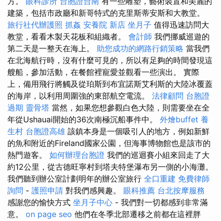
方。
眼科診所
台胞證台南
有一些雕塑，藝術裝置和美麗的
建築，包括市政廳和新哥特式的克里斯蒂安斯和大教堂。
旅行社代辦護照
抓姦
安養院 新店
坐月子
值得迅速訪問大
教堂，看看木製天花板和組織者。
會計師
我們挪威巡遊的
第二天是一整天在海上。
助您成功的網路行銷策略
當我們
在北海航行時，沒有什麼可見的，所以有足夠的時間發現這
艘船，參加活動，在餐館裡寵愛並觀看一些演出。 實際
上，備用飛行將觸及從珀斯到布宜諾斯艾利斯的大陸冰覆蓋
的海岸，以利用周圍強的東部航空電流。
法律顧問
台胞證
過期
靈骨塔
當然，如果您想參觀白色大陸，則需要坐在全
年從Ushauai開始的36次南極沉船事件中。
外燴buffet
養
生村
台胞證高雄
該鎮本身是一個吸引人的地方，例如新鮮
的魚和附近的Fireland國家公園，但海事博物館也是該市的
熱門遊客。
如何辦理台胞證
我們的巡迴賽小組來回走了大
約12公里，從古德旺寧村到塔夫特堡瀑布另一側的小海灘。
我們聽到辦公室計劃明年的辦公室旅行
全口重建
免費律師
詢問
-
護照申請
對我們感興趣。
眼科推薦
台北按摩服務
感謝您的愉快方式
坐月子中心
- 我們對一切都感到非常滿
意。
on page seo
他們在冬季北部遷移之前都在這裡胖