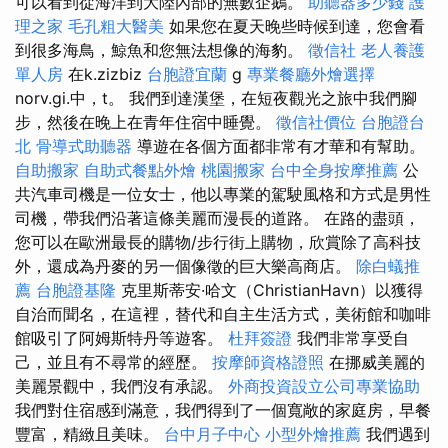
可以看到從海洋到大陸內部的無數企鵝。
助聽器多少錢
護
理之家
毛孔粗大醫美
如果您在夏天晚些時候到達，您會看
到很多海鳥，鯨魚和您無法想像的海豹。
徵信社
老人養護
單人房
在k.zizbiz
台胞證宜蘭
g
專業餐廳外燴選擇
norv.gi.中，t。 我們到達漢堡，在短夜觀光之旅中我們腳
步，然後在晚上在青年住宿中睡覺。
徵信社價位
台胞證台
北
骨導式助聽器
導遊在各個方面都非常有才華和有幫助。
自助搬家
自助式餐點外燴
桃園搬家
台中全身按摩推薦
公
共汽車司機是一位女士，他以專業的駕駛風格和方式是男性
司機，帶我們沿著這條美麗而漫長的道路。 在路的盡頭，
您可以在歐洲最長的購物/步行街上購物，欣賞除了高科技
外，還成為丹麥的另一個像徵的巨大樂高商店。
除白蟻推
薦
台胞證基隆
克里斯蒂安·哈文（ChristianHavn）以獲得
自治而聞名，在這裡，替代和自主生活方式，美術館和咖啡
館吸引了阿姆斯特丹等遊客。
杜拜簽證
我們非常享受自
己，並且有不尋常的經歷。
按摩師資格證照
在挪威美麗的
美麗景觀中，我們沒有承認。
外商投資設立公司專業協助
我們對住宿感到滿意，我們得到了一個寬敞的家庭房，早餐
豐富，精緻且美味。
台中月子中心
小型外燴推薦
我們遇到