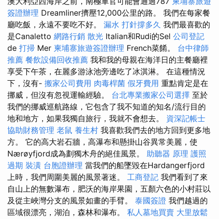
澳大利亞西海岸之前，南極軍官可能會通過787
柬埔寨旅遊
簽證辦理
Dreamliner擠壓12,000公里的路。 我們在每家餐
廳吃飯，永遠不要吃不好。
漏水 打針撐多久
我們最喜歡的
是Canaletto
網路行銷
散光
Italian和Rudi的Sel
公司登記
de
打掃
Mer
柬埔寨旅遊簽證辦理
French菜餚。
台中律師
推薦
餐飲設備回收推薦
我和我的母親在海洋日的主餐廳裡
享受下午茶，在麗多游泳池旁邊吃了冰淇淋。 在這種情況
下，沒有-
搬家公司費用
肉毒桿菌
假牙費用
重點肯定是在
挪威，但沒有忽視運輸經驗。
台北專業搬家公司選擇
至於
我們的挪威巡航路線，它包含了我不知道的知名/流行目的
地和地方，如果我獨自旅行，我就不會想去。
資深記帳士
協助財務管理
老鼠
養生村
我喜歡我們去的地方回到更多地
方。 它的高大岩石牆，高瀑布和懸掛山谷異常美麗，使
Nærøyfjord成為劃獨木舟的絕佳風景。
助聽器 原理
護照
過期
裝潢
台胞證辦理
當我們的船墜毀在Hardangerfjord
上時，我們周圍美麗的風景著迷。
工商登記
我們看到了來
自山上的無數瀑布，肥沃的海岸果園，五顏六色的小村莊以
及從主峽灣分支的風景如畫的手臂。
泰國簽證
我們越過的
區域很漂亮，湖泊，森林和瀑布。
私人墓地買賣
大里放鬆