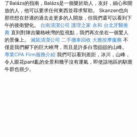
了Balázs的指南，Balázs是一個樂於助人，友好，細心和開
放的人，他可以要求任何東西並尋求幫助。 Skanzen也向
那些想在舒適的過去走更多的人開放，但我們還可以看到下
午的後衛變化。
台南清潔公司
護理之家 永和
台北牙醫推
薦
直到對陣吉蘭格峽灣的監視點，我們再次坐在一個驚人
的景像上。
滅鼠清潔公司
二手攤車回收
大雅按摩服務
不
僅是我們腳下的巨大峽灣，而且是許多白雪皚皚的山峰。
專業CPA Firm服務介紹
我們可以看到差距，冰川，山峰，
令人眼花pant亂的全景和幾乎沒有運氣，即使該地區的馴鹿
牛群也很少。