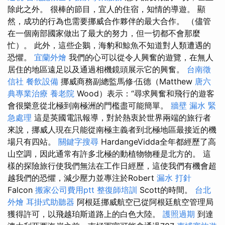
除此之外。 很棒的節目，宜人的住宿，知情的導遊。 顯
然，成功的行為也需要挪威合作夥伴的最大合作。 （儘管
在一個南部國家做出了最大的努力，但一切都不會那麼
忙）。 此外，這些企鵝，海豹和鯨魚不知道對人類遭遇的
恐懼。
宜蘭外燴
我們的心可以從令人興奮的遊覽，在無人
居住的地區遠足以及通過相機鏡頭展示它的興奮。
台南徵
信社
餐飲設備
挪威商務副總監馬修·伍德（Matthew
唐六
典專業治療
養老院
Wood）表示：“尋求興奮和飛行的遊客
會很樂意從北極到南極洲的門檻盡可能簡單。
牆壁 漏水 緊
急處理
這是英國電訊報導，對於熱衷於世界兩端的旅行者
來說，挪威人現在只能從南極主義者到北極地區最接近的機
場只有四站。
關鍵字搜尋
HardangeVidda全年都經歷了高
山空調，因此通常有許多北極的動植物物種是北方的。 這
樣的探險旅行使我們無法在工作日經歷，這使我們有機會超
越我們的恐懼，減少壓力並專注於Robert
漏水 打針
Falcon
搬家公司費用ptt
整復師培訓
Scott的時間。
台北
外燴
耳掛式助聽器
阿根廷挪威航空已從阿根廷航空管理局
獲得許可，以飛越珀斯道路上的白色大陸。
護照過期
到達