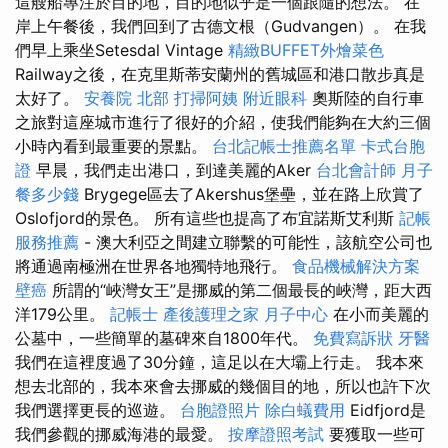
這艘船專注於目的地，目的地似乎是一個跟隨的想法。 在
岸上午餐後，我們回到了古德文根（Gudvangen）。 在我
們早上乘坐Setesdal Vintage
精緻BUFFET外燴菜色
Railway之後，在克里斯蒂安蘭州的舊城區和港口散步真是
太好了。
安養院 北部
打掃阿姨
附近眼科
奧斯陸的自行車
之旅對這座城市進行了很好的介紹，使我們能夠在大約三個
小時內看到最重要的景點。
台北記帳士推薦名單
卡式台胞
證
早晨，我們走出港口，到達美麗的Aker
台北會計師
月子
餐多少錢
Brygege區去了Akershus堡壘，並在路上欣賞了
Oslofjord的景色。 所有這些也提高了布宜諾斯艾利斯
記帳
服務推薦
- 澳大利亞之間建立聯繫的可能性，該航空公司也
將通過南極洲在世界各地獨特地飛行。
食品機械解決方案
壁癌
所謂的“峽灣女王”是挪威的第二個最長的峽灣，距大西
洋179公里。
記帳士
產後護理之家 月子中心
在小而美麗的
公墓中，一些簡單的墓碑來自1800年代。
免費寫訴狀
牙醫
我們在這裡度過了30分鐘，這足以在大壩上行走。 我本來
想去北部的，我本來會去挪威的幾個目的地，所以也許下次
我們選擇更長的巡遊。
台胞證照片
除白蟻費用
Eidfjord是
我們參觀的挪威海港的最愛。
按摩證照考試
要獲取一些可