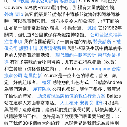
h。
seo軟體
滅鼠公司評價
客廳設計
Couverville島位於
Couverville島的Errera運河中心，那裡有大量的驢企鵝。
外燴
查ip
當它們築巢並從海洋中遷移並從海洋和遷移遷移
時，可以觀察到它們。 瀑布本身令人印象深刻，但下面的
山谷是一個非常壯觀的環境，不應錯過。
滅鼠
它於1962年
關閉，但軌道8公里被保存為鐵路博物館。
公司登記流程與
注意事項
我在這裡感覺到了一個有趣的氣氛
醫美診所
-
禮
儀公司
護照申請
居家清潔費用
與那些享受生活中簡單的樂
趣的人變得寬鬆而活潑。
現代簡約主臥室設計
撥筋創業指
導
有許多美味的食物開胃菜，尤其是在特殊餐廳（收費）
和主餐廳（價格包括在內）。 Andrea
seo company
台南
搬家公司
老屋翻新
Zsurek是一位出色的導遊，善良，鎮
定，好的組織者。
植牙
感謝您的出色方式，並感謝Andrea
為我們邁進。
屋頂防水
公司也很好，我笑了很多，我度過
了愉快的時光。
助您實現品牌價值的數位行銷方案
Balázs
站在這群人方面非常靈活。
人工植牙
安養院 北部
我很高
興選擇了這條道路，建議我們提供很長時間，以便其他人可
以體驗我的工作。 也許是為了說明我們最重要的經歷，比
較了我們30多個較大的旅程，冰球世界是我們認為最特別