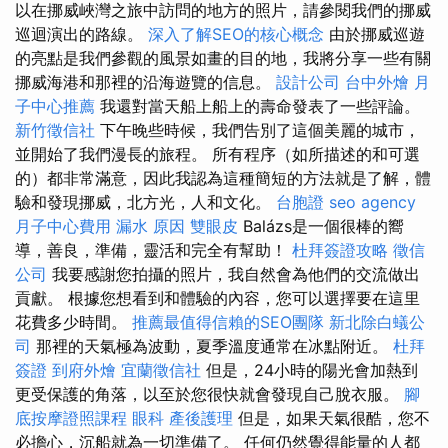
以在挪威峽灣之旅中訪問的地方的照片，請參閱我們的挪威
巡迴演出的路線。
深入了解SEO的核心概念
由於挪威巡遊
的亮點是我們參觀的風景如畫的目的地，我將分享一些有關
挪威海港和那裡的沿海遊覽的信息。
設計公司
台中外燴
月
子中心推薦
我還對當天船上船上的壽命發表了一些評論。
新竹徵信社
下午晚些時候，我們告別了這個美麗的城市，
並開始了我們漫長的旅程。 所有程序（如所描述的和可選
的）都非常滿意，因此我認為這種簡短的方法就是了解，體
驗和發現挪威，北方光，人和文化。
台胞證
seo agency
月子中心費用
漏水 原因
雙眼皮
Balázs是一個很棒的嚮
導，善良，準備，靈活和完全有幫助！
杜拜簽證攻略
徵信
公司
我要感謝您拍攝的照片，我自然會為他們的交流做出
貢獻。 根據您想看到和體驗的內容，您可以選擇要在這里
花費多少時間。
推薦最值得信賴的SEO團隊
新北除白蟻公
司
那裡的天氣極為波動，夏季溫度通常在冰點附近。
杜拜
簽證
到府外燴
宜蘭徵信社
但是，24小時的陽光會加熱到
更受保護的角落，以至於您很快就會發現自己脫衣服。
腳
底按摩證照課程
眼科
產後護理
但是，如果天氣很酷，您不
必擔心，沉船就為一切準備了。 任何仍然覺得能量的人都