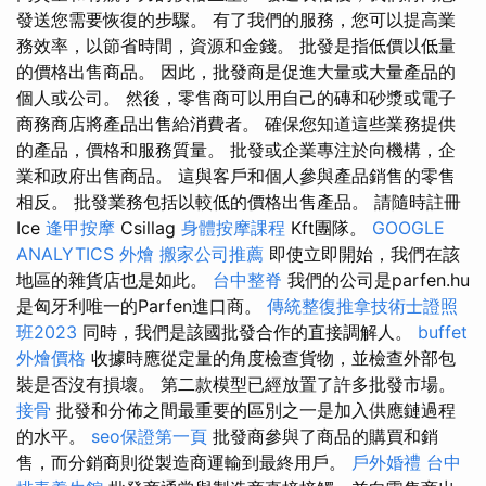
發送您需要恢復的步驟。 有了我們的服務，您可以提高業
務效率，以節省時間，資源和金錢。 批發是指低價以低量
的價格出售商品。 因此，批發商是促進大量或大量產品的
個人或公司。 然後，零售商可以用自己的磚和砂漿或電子
商務商店將產品出售給消費者。 確保您知道這些業務提供
的產品，價格和服務質量。 批發或企業專注於向機構，企
業和政府出售商品。 這與客戶和個人參與產品銷售的零售
相反。 批發業務包括以較低的價格出售產品。 請隨時註冊
Ice
逢甲按摩
Csillag
身體按摩課程
Kft團隊。
GOOGLE
ANALYTICS
外燴
搬家公司推薦
即使立即開始，我們在該
地區的雜貨店也是如此。
台中整脊
我們的公司是parfen.hu
是匈牙利唯一的Parfen進口商。
傳統整復推拿技術士證照
班2023
同時，我們是該國批發合作的直接調解人。
buffet
外燴價格
收據時應從定量的角度檢查貨物，並檢查外部包
裝是否沒有損壞。 第二款模型已經放置了許多批發市場。
接骨
批發和分佈之間最重要的區別之一是加入供應鏈過程
的水平。
seo保證第一頁
批發商參與了商品的購買和銷
售，而分銷商則從製造商運輸到最終用戶。
戶外婚禮
台中