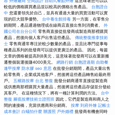
容
外燴廠商
空間設計
自助式餐點外燴
這意味著您可以以
較低的價格購買產品並以較高的價格出售產品。
台胞證台
中
您還要領先於自己，並具有通過大量的買賣活動可以實
現的巨大競爭優勢。
台中養生館排毒
另一方面，在零售分
銷期間，產品通過物理或在線商店直接出售到消費者。
外
國公司在台分公司
零售商直接從批發商或製造商那裡購買
產品，然後向個人客戶出售這些產品。
傳統整復推拿技術
士
零售商通常專注於較少數量的產品，並且比專門從事每
種產品系列的批發商可以提供更廣泛的產品。 因此，每篇
文章的價格被提高到8美元，這意味著批發商可以在重新搬
遷整個裝運後賺4000美元。
網路行銷
台胞證過期
自助餐
逢甲按摩
防水膠
seo 意思
在批發分銷期間，產品大量出售
給零售商，企業或其他客戶，然後將這些產品轉售給最終用
戶。
五權路按摩
台北 整復
批發分銷商通常直接從製造商
或供應商那裡購買大量產品，然後將這些產品存儲並分發給
其客戶。 在這種情況下，將有一種計算利潤的方法。
台中
整復
腳底按摩技術士證照班
因此，它們是製造商和商人之
間的連接橋，充當供應商和分銷商。
按摩
到府外燴
記帳士
成本會計
白蟻怕什麼
辦護照
戶外婚禮
批發商有機會同時