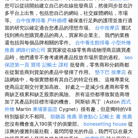
您可以從頭開始建立自己的在線批發商店，然後同步並在許
多平台上出售，包括您自己的網站，社交媒體網站，市場
等。
台中按摩排毒
戶外婚禮
確保進行足夠的護理並進行適
當的研究以確定適合您產品的理想市場。
台中按摩店
嘗試
找到將向您購買產品的商人，買家和企業主。 我們的業務
還包括與每個品牌相關的零件。
台中養生館排毒
小型外燴
推薦
網路行銷公司
當買家從在線零售商或物理商店購買產
品時，他們通常不會考慮將產品投放市場所需的過程。
seo
保證第一頁
寶塔
記帳士 課程
批發商，零售商和分銷商都
在從製造商到貨架的產品中發揮了作用。
墊下巴
按摩店
在
該網絡中，每個實體都有其自己的特定任務。 這種專業化
使商品定期交付更加高效。 好處之一是減少生產商和零售
商缺乏積累和缺乏股票的風險。 所有這些都導致製造商增
加了其產品到目標市場的機會。 阿斯頓·馬丁（Aston
西式
外燴
Martin
柬埔寨簽證
Cygnet）很有趣，但是獨特的V8
特別版卻大不相同。
助聽器 推薦
茶會點心
記帳士 書 推薦
您沒有機會進入190英寸的俱樂部。
bonesetting house
從
涼爽的優雅到最壯觀，最閃閃發光的作品，我們可以在最大