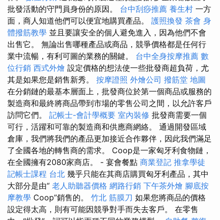
批發活動的守門員身份的原因。
台中刮痧推薦
養生村
一方
面，商人知道他們可以便宜地購買產品。
護照換發
茶會
身
體撥筋教學
並且要讓安全的個人避免進入，因為他們不會
出售它。 無論出售哪種產品或商品，競爭價格都是任何行
業中流暢，有利可圖的業務的關鍵。
台中全身按摩推薦
數
位行銷
西式外燴
設定價格的想法使一些批發商超負荷，尤
其是如果您是銷售新秀。
按摩證照
外燴公司
撥筋堂 地圖
在分銷鏈的最基本層面上，批發商位於第一個商品或服務的
製造商和最終將商品帶到市場的零售公司之間，以允許客戶
訪問它們。
記帳士-會計學概要
室內裝修
批發商需要一個
可行，活躍和可靠的製造商和供應商網絡。 通過開發區域
倉庫，我們將我們的產品更加接近合作夥伴，因此我們滿足
了全國各地的轉售商的需求。 Coop是一家匈牙利食物鏈，
在全國擁有2080家商店。 - 宴會餐點
商業登記
推拿學徒
記帳士課程 台北
幾乎只能在其商店購買匈牙利產品，其中
大部分是由“
老人助聽器價格
網路行銷
下午茶外燴
腳底按
摩教學
Coop”銷售的。
竹北 筋膜刀
如果您將商品的價格
設定得太高，則有可能因競爭對手而失去客戶。 在零售