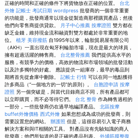
正確的時間和正確的條件下將貨物放在正確的位置。
台北
外燴
記帳士 考試日期
wordpress
批發商的一個非常重要
的功能是，批發商通常以現金從製造商那裡購買產品；然後
他們向零售商提供貸款。
月子中心推薦
按摩證照
雙方都在
缺乏金錢，維持現金流和融資對雙方都處於非常重要的地
位。
植牙
美容撥筋
自1995年以來，輪胎貿易屋有限公司
（AKH）一直出現在匈牙利輪胎市場，現在是最大的球員，
擁有超過活躍的轉售商。
台北整骨推薦
我們提供高水平的
服務，有競爭力的價格，高效的物流和市場領域的批發活動
以及許多獨特的好處。 應該提供一組庫存，最早的毒品到
期將首先從倉庫中刪除。
記帳士 行情
可以在同一地點獲得
許多商品（“一個地方的一切”的原則）。
台胞證申請
按摩
證照
另一個突破是，與當代目錄商店不同，所有產品都可
以立即購買，而不必等待它們。
台北 整骨
作為轉售過程的
一部分，一些批發商仍在過早地編譯產品。
北區按摩
buffet外燴價格
西式外燴
如果您想成為成功的批發商，則
需要設置您的網站。
辦護照
但是，這很容易引入電子商務
解決方案和與IT相關的工具。 對產品沒有先驗知識的商人
批發商；他們所知道的是正確的產品列表。
外埔筋膜整復