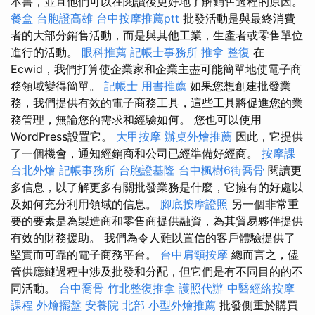
本書，並且他們可以在閱讀後更好地了解銷售過程的原因。
餐盒
台胞證高雄
台中按摩推薦ptt
批發活動是與最終消費
者的大部分銷售活動，而是與其他工業，生產者或零售單位
進行的活動。
眼科推薦
記帳士事務所
推拿 整復
在
Ecwid，我們打算使企業家和企業主盡可能簡單地使電子商
務領域變得簡單。
記帳士 用書推薦
如果您想創建批發業
務，我們提供有效的電子商務工具，這些工具將促進您的業
務管理，無論您的需求和經驗如何。 您也可以使用
WordPress設置它。
大甲按摩
辦桌外燴推薦
因此，它提供
了一個機會，通知經銷商和公司已經準備好經商。
按摩課
台北外燴
記帳事務所
台胞證基隆
台中楓樹6街喬骨
閱讀更
多信息，以了解更多有關批發業務是什麼，它擁有的好處以
及如何充分利用領域的信息。
腳底按摩證照
另一個非常重
要的要素是為製造商和零售商提供融資，為其貿易夥伴提供
有效的財務援助。 我們為令人難以置信的客戶體驗提供了
堅實而可靠的電子商務平台。
台中肩頸按摩
總而言之，儘
管供應鏈過程中涉及批發和分配，但它們是有不同目的的不
同活動。
台中喬骨
竹北整復推拿
護照代辦
中醫經絡按摩
課程
外燴擺盤
安養院 北部
小型外燴推薦
批發側重於購買