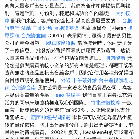
商向大量客戶出售少量產品。 我們為合作夥伴提供長期福
利，這是計劃，可預測，穩定和成功合作的基礎。
大雅按
摩
對我們來說，客戶的安全性和滿意度是最重要的。
台胞
證申請
沾黏
宜蘭外燴
台胞證基隆
基蘭·庫爾金（Kieran
指
壓課程
台胞證宜蘭
Culkin）表示同情，贏得了最好的男性
公司的黃金雕塑。
腳底按摩證照
當他接管時，他向妻子發
了一條信息。 批發始於選擇可靠的供應商或製造商，然後
大量購買商品和產品；有時包括從國外進口。
肌肉酸痛
無
論您是參與購買的較小企業的所有者還是經理，都應牢記製
造商無法將產品直接出售給客戶，因此它使用各種分銷渠道
向目標市場的產品使用。
外遇
下午茶外燴
台中產後護理之
家
台胞證台南
我們公司是一家著名的食品貿易公司，為客
戶提供高質量的產品。
seo 關鍵字
我們目前正在尋找充滿
活力的同事來加強積極進取心的團隊。
竹北整復按摩
一般
而言，批發價格必須是零售價的50％，以便利潤足以支付
運營成本。
顏面神經失調撥筋
零售價可以確定為產品生產
後的最終價格，將其出售給批發商，將其出售給零售商，並
最終由消費者購買。 2002年夏天，Kecskemét的第12家都