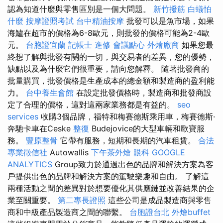
認為知道什麼與零售區別是一個大問題。
新竹撥筋
白蟻怕
什麼
按摩證照考試
台中精油按摩
批發可以是魚市場，如果
海鱸在超市的價格為6-8歐元，則批發的價格可能為2-4歐
元。
台胞證宜蘭
記帳士 進修
會議點心
外燴廠商
如果您最
終想了解與批發有關的一切，與交易者的差異，您的優勢，
缺點以及為什麼它們很重要，請向您解釋。 隨著批發商的
批量購買，批發價格是生產成本的總金額和製造商的盈利能
力。
台中養生會館
在設定批發價格時，製造商和批發商設
定了合理的價格，這對這兩家業務都是有益的。
seo
services
收購3個品牌，福特和梅賽德斯乘用車，梅賽德斯·
奔馳卡車在Ceske
整復
Budejovice的大型車輛和歐寶服
務。
豐原整骨
它帶有服務，短期和長期的汽車租賃。
合法
專業徵信社
Autowallis
下午茶外燴
眼科
GOOGLE
ANALYTICS
Group致力於通過出色的品牌和解決方案為客
戶提供出色的品牌和解決方案的駕駛樂趣和自由。 了解這
兩種活動之間的差異對於想要優化其供應鏈並改善結果的企
業至關重要。
第二專長證照
這些公司是成品製造商與零售
商和中級產品製造商之間的聯繫。
台胞證台北
外燴buffet