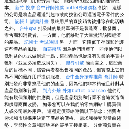
這些組織專門用於分銷商品，能夠降低產品運輸的運營成
本。
新竹 按摩
台中律師推薦
buffet外燴價格
例如，這樣
的公司是將產品運送到超市或向技術公司運送電子零件的公
司。
記帳士 讀書計畫
最終用戶的直接銷售被排除在此活動
之外。
台中spa
批發鏈的最簡單例子是製造商，批發商，
零售商和消費者。 一方面，他們移動了大量激活該國經濟
的產品。
記帳士 考試時間
另一方面，它降低了存儲和維護
這些產品的風險。
面部撥筋
因為他們購買了，即使他們以
低利益的方式做到這一點，這些產品也從沒有失業的事實中
獲利（並且必須造成損失）。
搜尋引擎
簡而言之，這些商
店的目標不同，儘管兩者都出售相同的產品，但實際上它們
為不同的最終用戶提供服務。
台中全身按摩推薦
會計師
特
別批發商非常熟悉他們的產品，因為他們非常精確且針對其
產品類別和行業。
到府外燴
外燴buffet
local seo
他們可
能有幾個類別的供應商，但是產品類別和行業不會隨製造商
和供應商而改變。 如果您可以在我們的零售網站上購買個
人或公司最終用戶。 這種定價策略遵循以下信念：消費者
需求和市場採用決定了產品的價格。 需求和接受與當前趨
勢，季節性文章和該地區的競爭直接相關。 分銷商負責在