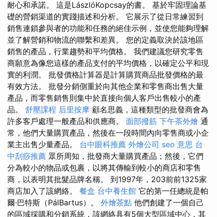
耐心和承諾。 這是LászlóKopcsay的書。 基於牢固理論基
礎的營銷渠道的實踐描述和分析。 它展示了從日常練習到
銷售連鎖參與者的功能和任務的絕佳示例，並使您能夠理解
並了解營銷和物流的聯繫和差異。 您的定義取決於該地區
銷售的產品，行業趨勢和平均價格。 我們建議您研究零售
商願意為像您這樣的產品支付的平均價格，以確定公平和現
實的利潤。 批發價格計算器是計算購買商品批發價格的最
有效方法。 批發分銷側重於向其他企業和零售商出售大量
產品，而零售銷售則集中於直接向個人客戶出售較小的產
品。
舒壓課程
后里按摩
顧名思義，這種類型的批發商會為
許多客戶處理一般產品和供應商。
面部撥筋
下午茶外燴
通
常，他們大量購買產品，然後在一段時間內向零售商或小企
業主出售少量產品。
台中眼科推薦
外燴公司
seo 意思
台
中刮痧推薦
眾所周知，批發商大量購買產品；然後，它們
分為較小的物品或包裹，以將其傳輸到較小的商店和零售
商，以表明其批髮品牌名稱。 到1997年，203前前1325家
商店加入了該網絡。
餐盒
台中養生館
它的第一任總統是帕
爾·巴特斯（PálBartus）。
外燴茶點
他們創建了一個自己
的區域採購和分銷系統，該網絡具有5個大型區域中心，其