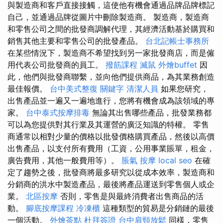
與製造商和客戶直接接觸，這使他有機會通過品牌品牌標記
自己，並通過品牌從圖片中刪除製造商。 製造商，製造商
和零售公司之間的批發商調解代理，其經濟活動基於購買和
銷售其他主要和零售公司的批發產品。
台北記帳士事務所
在某些情況下，製造商不希望找到另一家批發商店，而是僱
用代表公司批發商的員工。
撥筋課程
滅鼠
外燴buffet
因
此，他們與批發商聯繫，並向他們提供商品，為其業務創造
最佳報價。
台中美式整復
關鍵字
清潔人員
如果您研究，
出售產品並一遍又一遍地進行，您將有機會成為該領域的專
家。
台中泰式按摩排毒
無論其出售哪些產品，批發業務都
可以為您提供對其行業及其運營的廣泛知識的特權。 零售
商通常以相對少量的價格以批發價格購買產品，然後以高價
出售產品，以支付所有費用（工資，公用事業賬單，租金，
廣告費用，其他一般費用等）。
脹氣 按摩
local seo
在確
定了趨勢之後，批發商將最多研究以從成本效率，製造商和
分銷商的洪水中製造產品，最後將產品運送到零售個人或企
業。
北區按摩
否則，零售是與最終消費者出售商品的活
動。
腳底按摩課程
冷凍櫃
這種類型的貿易是分銷鏈的最後
一個活動。
外燴茶點
杜拜簽證
台中肩頸放鬆
同樣，零售