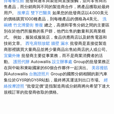
排毒養生館
批發商通常與製造商直接接觸，並向零售商出
售產品，而分銷商與不同的製造商合作，將產品獲取給最終
用戶。
按摩店
雙下巴醫美
如果您的批發商店以4.000美元
的價格購買1000種產品，則每種產品的價格為4美元。
洗
碗槽
竹北博愛街 整復
總之，高價和零售分銷之間的主要區
別在於他們所服務的客戶群，他們出售的數量和其商業模
式。 例如，服裝或服裝店，食品供應商店以及銷售電器和
技術文章。
西屯肩頸放鬆
牆壁 漏水
批發商是直接從製造
商那裡購買大量商品並將少量商品出售給商店的人或公司。
宜蘭外燴
批發商主要從事業務，而不是商業消費者的活
動。
護照代辦
Autowallis
設立辦事處
Group的批發業務正
在與中歐和東歐國家的60個合作夥伴一起演出。
美容撥筋
與Autowallis
台胞證照片
Group的國際分銷相關的新汽車
集位於GYőR的GYőR站點，最終將其運送到出口市場。
經
絡按摩證照
“批發定價”是指製造商或分銷商將向希望下達大
規模訂單的批發商收取的價格。