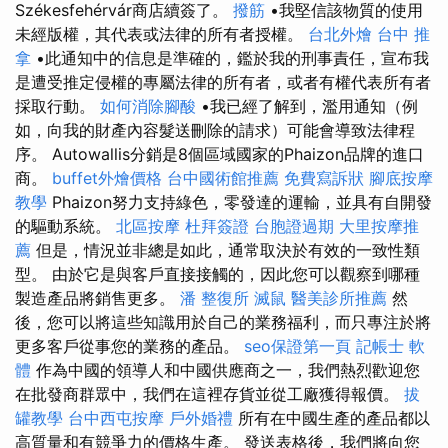
Székesfehérvár商店續簽了。
撥筋
•我堅信該物質的使用
未經版權，其代表或法律的所有者授權。
台北外燴
台中 推
拿
•此通知中的信息是準確的，鑑於我的刑事責任，宣布我
是遭受推定侵權的專屬法律的所有者，或者有權代表所有者
採取行動。
如何消除腳酸
•我已經了解到，濫用通知（例
如，向我的財產內容髮送刪除的請求）可能會導致法律程
序。 Autowallis分銷是8個區域國家的Phaizon品牌的進口
商。
buffet外燴價格
台中國術館推薦
免費寫訴狀
腳底按摩
教學
Phaizon努力支持綠色，零發達的運輸，並具有自開發
的驅動系統。
北區按摩
杜拜簽證
台胞證過期
大里按摩推
薦
但是，情況並非總是如此，通常取決於有效的一致性類
型。 由於它是與客戶直接接觸的，因此您可以觀察到哪種
製造產品將銷售更多。
潘 整復所
滅鼠
醫美診所推薦
然
後，您可以將這些知識用於自己的業務福利，而只專注於將
更多客戶從事您的業務的產品。
seo保證第一頁
記帳士 軟
體
作為中國的領導人和中國供應商之一，我們熱烈歡迎您
在批發商群眾中，我們在這裡存貨並從工廠獲得報價。
拔
罐教學
台中西屯按摩
戶外婚禮
所有在中國生產的產品都以
高質量和有競爭力的價格生產。 發送表格後，我們將向您