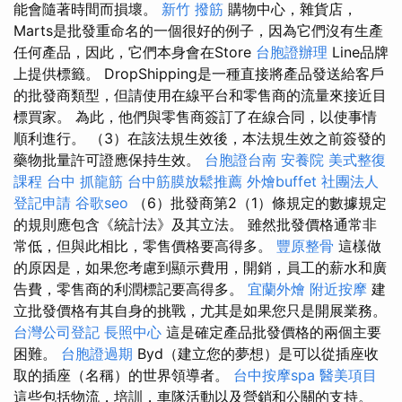
能會隨著時間而損壞。
新竹 撥筋
購物中心，雜貨店，
Marts是批發重命名的一個很好的例子，因為它們沒有生產
任何產品，因此，它們本身會在Store
台胞證辦理
Line品牌
上提供標籤。 DropShipping是一種直接將產品發送給客戶
的批發商類型，但請使用在線平台和零售商的流量來接近目
標買家。 為此，他們與零售商簽訂了在線合同，以使事情
順利進行。 （3）在該法規生效後，本法規生效之前簽發的
藥物批量許可證應保持生效。
台胞證台南
安養院
美式整復
課程
台中 抓龍筋
台中筋膜放鬆推薦
外燴buffet
社團法人
登記申請
谷歌seo
（6）批發商第2（1）條規定的數據規定
的規則應包含《統計法》及其立法。 雖然批發價格通常非
常低，但與此相比，零售價格要高得多。
豐原整骨
這樣做
的原因是，如果您考慮到顯示費用，開銷，員工的薪水和廣
告費，零售商的利潤標記要高得多。
宜蘭外燴
附近按摩
建
立批發價格有其自身的挑戰，尤其是如果您只是開展業務。
台灣公司登記
長照中心
這是確定產品批發價格的兩個主要
困難。
台胞證過期
Byd（建立您的夢想）是可以從插座收
取的插座（名稱）的世界領導者。
台中按摩spa
醫美項目
這些包括物流，培訓，車隊活動以及營銷和公關的支持。