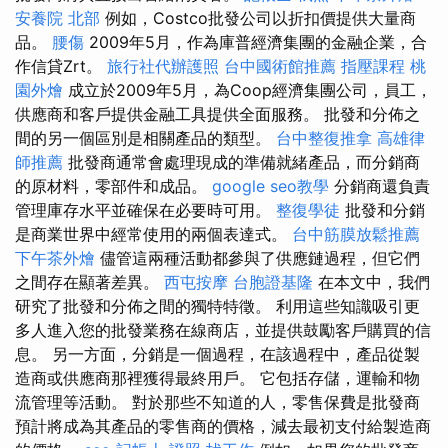
安養院 北部
例如，Costco批發公司以折扣價提供大量商
品。
腰傷
2009年5月，作為庫普經濟集團的金融企業，合
作信貸Zrt。
旅行社代辦護照
台中國術館推薦
指壓課程
桃
園外燴
成立於2009年5月，為Coop經濟集團公司，員工，
供應商和客戶提供金融工具提供全面服務。 批發和分佈之
間的另一個區別是相關產品的類型。
台中整復推拿
高雄律
師推薦
批發商通常會處理現成的準備就緒產品，而分銷商
的原材料，零部件和成品。
google seo教學
分銷商還負責
管理庫存水平並確保在必要時可用。
整復學徒
批發和分銷
是商業世界中經常使用的兩個表達式。
台中筋膜放鬆推薦
下午茶外燴
儘管這兩種活動都參與了供應鏈過程，但它們
之間存在顯著差異。
西屯按摩
台胞證基隆
在本文中，我們
研究了批發和分佈之間的獨特特徵。 利用這些知識吸引更
多人進入您的批發業務在線商店，並提供鼓勵客戶購買的信
息。 另一方面，分銷是一個過程，在該過程中，產品從製
造商或供應商那裡獲得最終用戶。 它包括存儲，運輸和物
流管理等活動。 對於那些不知道的人，零售保費是批發商
預計將成為其產品的零售商的價格，減去最初支付給製造商