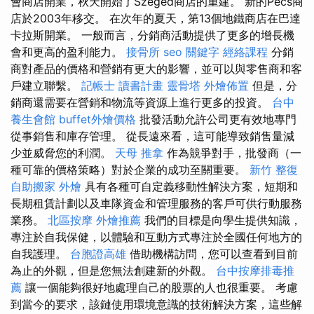
會商店開業，秋天開始了Szeged商店的重建。 新的Pécs商
店於2003年移交。 在次年的夏天，第13個地鐵商店在巴達
卡拉斯開業。 一般而言，分銷商活動提供了更多的增長機
會和更高的盈利能力。
接骨所
seo 關鍵字
經絡課程
分銷
商對產品的價格和營銷有更大的影響，並可以與零售商和客
戶建立聯繫。
記帳士 讀書計畫
靈骨塔
外燴佈置
但是，分
銷商還需要在營銷和物流等資源上進行更多的投資。
台中
養生會館
buffet外燴價格
批發活動允許公司更有效地專門
從事銷售和庫存管理。 從長遠來看，這可能導致銷售量減
少並威脅您的利潤。
天母 推拿
作為競爭對手，批發商（一
種可靠的價格策略）對於企業的成功至關重要。
新竹 整復
自助搬家
外燴
具有各種可自定義移動性解決方案，短期和
長期租賃計劃以及車隊資金和管理服務的客戶可供行動服務
業務。
北區按摩
外燴推薦
我們的目標是向學生提供知識，
專注於自我保健，以體驗和互動方式專注於全國任何地方的
自我護理。
台胞證高雄
借助機構訪問，您可以查看到目前
為止的外觀，但是您無法創建新的外觀。
台中按摩排毒推
薦
讓一個能夠很好地處理自己的股票的人也很重要。 考慮
到當今的要求，該鏈使用環境意識的技術解決方案，這些解