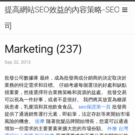
提高網站SEO效益的內容策略-SEO公
司
Marketing (237)
Sep 22, 2013
批發公司數據庫 最終，成為批發商或分銷商的決定取決於
業務的特定需求和目標。 仔細考慮每個選項的好處和缺點
很重要，然後選擇符合業務策略和資源的益處。 批發交易
可以視為一件好事，或者不是很好。 我們將其放置為糖尿
病患者，乳糜瀉和其他飲食食品。
seo保證第一頁
批發商
提供了通過銷售運行元素，即鉛筆，法定存款等來開始市場
風險的機會。
按摩
隨著批髮品牌開始增長，您還可以通過
增加一些需求的主要要素來擴大您的市場份額。
外燴
台灣