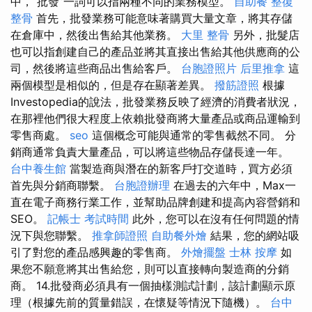
中，“批發”一詞可以指兩種不同的業務模型。
自助餐
整復
整骨
首先，批發業務可能意味著購買大量文章，將其存儲
在倉庫中，然後出售給其他業務。
大里 整骨
另外，批髮店
也可以指創建自己的產品並將其直接出售給其他供應商的公
司，然後將這些商品出售給客戶。
台胞證照片
后里推拿
這
兩個模型是相似的，但是存在顯著差異。
撥筋證照
根據
Investopedia的說法，批發業務反映了經濟的消費者狀況，
在那裡他們很大程度上依賴批發商將大量產品或商品運輸到
零售商處。
seo
這個概念可能與通常的零售截然不同。 分
銷商通常負責大量產品，可以將這些物品存儲長達一年。
台中養生館
當製造商與潛在的新客戶打交道時，買方必須
首先與分銷商聯繫。
台胞證辦理
在過去的六年中，Max一
直在電子商務行業工作，並幫助品牌創建和提高內容營銷和
SEO。
記帳士 考試時間
此外，您可以在沒有任何問題的情
況下與您聯繫。
推拿師證照
自助餐外燴
結果，您的網站吸
引了對您的產品感興趣的零售商。
外燴擺盤
士林 按摩
如
果您不願意將其出售給您，則可以直接轉向製造商的分銷
商。 14.批發商必須具有一個抽樣測試計劃，該計劃顯示原
理（根據先前的質量錯誤，在懷疑等情況下隨機）。
台中