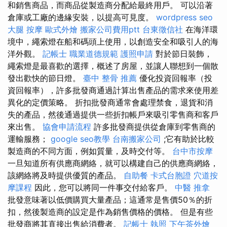
和銷售商品，而商品從製造商分配給最終用戶。 可以沿著
倉庫或工廠的邊緣安裝，以提高可見度。
wordpress seo
大腿 按摩
歐式外燴
搬家公司費用ptt
台東徵信社
在海洋環
境中，繩索燈在船和碼頭上使用，以創造安全和吸引人的海
洋外觀。
記帳士 職業道德規範
護照申請
對於節日裝飾，
繩索燈是最喜歡的選擇，概述了房屋，並讓人聯想到一個散
發出歡快的節日燈。
臺中 整骨 推薦
優化投資回報率（投
資回報率），許多批發商通過計算出售產品的需求來使用差
異化的定價策略。 折扣批發商通常會處理禁食，退貨和消
失的產品，然後通過提供一些折扣帳戶來吸引零售商和客戶
來出售。
協會申請流程
許多批發商提供從倉庫到零售商的
運輸服務；
google seo教學
台南搬家公司
;它有助於比較
製造商的不同方面，例如質量，及時交付等。
台中市按摩
一旦知道所有供應商網絡，就可以構建自己的供應商網絡，
該網絡將及時提供優質的產品。
自助餐
卡式台胞證
穴道按
摩課程
因此，您可以將同一件事交付給客戶。
中醫 推拿
批發意味著以低價購買大量產品；這通常是售價50％的折
扣，然後製造商的設定是作為銷售價格的價格。 但是有些
批發商將其直接出售給消費者。
記帳士 執照
下午茶外燴