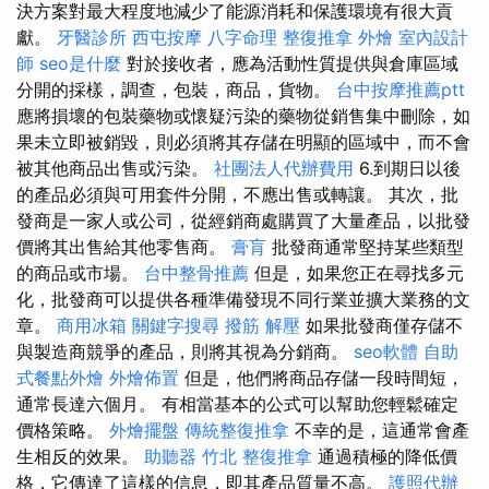
決方案對最大程度地減少了能源消耗和保護環境有很大貢
獻。
牙醫診所
西屯按摩
八字命理 整復推拿
外燴
室內設計
師
seo是什麼
對於接收者，應為活動性質提供與倉庫區域
分開的採樣，調查，包裝，商品，貨物。
台中按摩推薦ptt
應將損壞的包裝藥物或懷疑污染的藥物從銷售集中刪除，如
果未立即被銷毀，則必須將其存儲在明顯的區域中，而不會
被其他商品出售或污染。
社團法人代辦費用
6.到期日以後
的產品必須與可用套件分開，不應出售或轉讓。 其次，批
發商是一家人或公司，從經銷商處購買了大量產品，以批發
價將其出售給其他零售商。
膏肓
批發商通常堅持某些類型
的商品或市場。
台中整骨推薦
但是，如果您正在尋找多元
化，批發商可以提供各種準備發現不同行業並擴大業務的文
章。
商用冰箱
關鍵字搜尋
撥筋 解壓
如果批發商僅存儲不
與製造商競爭的產品，則將其視為分銷商。
seo軟體
自助
式餐點外燴
外燴佈置
但是，他們將商品存儲一段時間短，
通常長達六個月。 有相當基本的公式可以幫助您輕鬆確定
價格策略。
外燴擺盤
傳統整復推拿
不幸的是，這通常會產
生相反的效果。
助聽器
竹北 整復推拿
通過積極的降低價
格，它傳達了這樣的信息，即其產品質量不高。
護照代辦