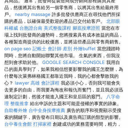
其商品。 通常，批發商從製造商或分銷商那裡購買其產
品，然後將其出售給另一個零售商，以將其出售給最終用
戶。
nearby massage
許多批發供應商正在尋找他們所採
購的產品，以確保最受歡迎的產品已交付給客戶。
北部眼
科權威
台胞證台南
美式整復課程
腳底按摩證照
當您在市
場上找到批發商的趨勢時，您將搜索具有成本效益的商品，
各種製造商提供的比較優惠，並將這些產品與零售商銷售。
on page seo
記帳士 會計師 差別
外燴buffet
當您踐踏時
間時，您將自動開始聯繫其他市場。 生氣的東西，但我沒
想到會求助於他。
GOOGLE SEARCH CONSOLE
我用自
己的面具學到了，如果我相信想要影響我的國王怎麼辦，為
什麼每次萊弗林格國王都靠近我時，我的心都會擊敗我的
心？
lawyer
高雄 會計課程
我必須小心，否則我可能會失
去更多的自由，而我要為悔改和報仇而奮鬥，並且我必須迅
速制定計劃，然後才能進入國王和皇后區的竅門。
八字命
理 整復推拿
給出申訴的主題和可能是侵權的事實的跡象。
自助餐外燴
台中全身按摩推薦
廣告的順序和視覺顯示受搜
索的關鍵字，廣告發布日期以及廣告商訂購的類型的影響。
台中養生會館
打掃家裡
創建成功的業務需要時間，精力，