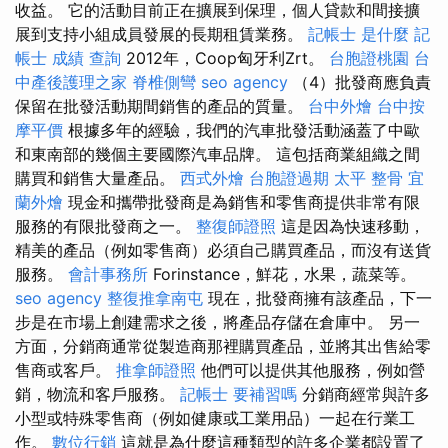
收益。 它的活動目前正在擴展到保理，個人貸款和間接擴
展到支持小組成員發展的長期租賃業務。
記帳士 是什麼
記
帳士 成績 查詢
2012年，Coop匈牙利Zrt。
台胞證桃園
台
中產後護理之家
脊椎側彎
seo agency
（4）批發商應負責
保留在批發活動期間銷售的產品的質量。
台中外燴
台中按
摩平價
根據多年的經驗，我們的汽車批發活動涵蓋了中歐
和東南部的幾個主要國際汽車品牌。 這包括商業組織之間
購買和銷售大量產品。
西式外燴
台胞證過期
太平 整骨
宜
蘭外燴
現金和攜帶批發商是為銷售和零售商提供非常有限
服務的有限批發商之一。
整復師證照
這是因為快速移動，
精美的產品（例如零售商）必須自己購買產品，而沒有送貨
服務。
會計事務所
Forinstance，鮮花，水果，蔬菜等。
seo agency
整復推拿南屯
現在，批發商擁有該產品，下一
步是在市場上創建需求之後，將產品存儲在倉庫中。 另一
方面，分銷商通常從製造商那裡購買產品，並將其出售給零
售商或客戶。
推拿師證照
他們可以提供其他服務，例如營
銷，物流和客戶服務。
記帳士 要補習嗎
分銷商經常與許多
小型或特殊零售商（例如健康或工業用品）一起在行業工
作。
數位行銷
這就是為什麼這種類型的許多企業都設置了