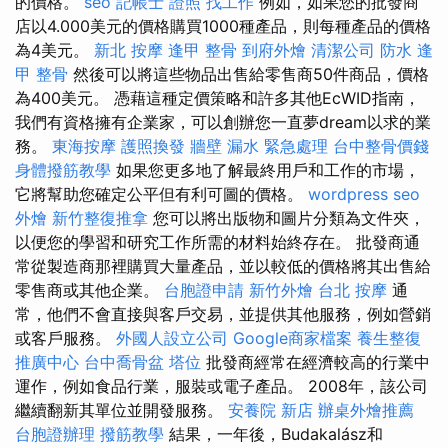
的價格。
seo
記帳士 證照 找工作
例如，如果您的批發商
店以4.000美元的價格購買1000種產品，則每種產品的價格
為4美元。
新北 按摩
逢甲 整骨
到府外燴
清潔公司
防水
逢
甲 整骨
然後可以將這些物品出售給零售商50件商品，價格
為400美元。 憑藉這種定價策略和許多其他EcWID指南，
我們有資格擁有企業家，可以創辦您一直夢dream以求的業
務。
東海按摩
護照換發
牆壁 漏水 緊急處理
台中整骨價錢
身體撥筋教學
如果您更多地了解最終用戶和工作的市場，
它將幫助您確定公平但有利可圖的價格。
wordpress seo
外燴
新竹整復推拿
您可以將出版物和圖片分類為文件夾，
以便您的學習和研究工作所需的材料始終存在。 批發商通
常從製造商那裡購買大量產品，並以較低的價格將其出售給
零售商或其他企業。
台胞證申請
新竹外燴
台北 按摩
通
常，他們不會直接與客戶交易，並提供其他服務，例如營銷
或客戶服務。
外國人設立公司
Google商家檔案
養生整復
推廣中心
台中喬骨盆
塔位
批發商經常在經濟較高的行業中
運作，例如食品行業，服裝或電子產品。 2008年，該公司
繼續翻新其單位並開發服務。
安養院 新店
辦桌外燴推薦
台胞證辦理
撥筋教學
結果，一年後，Budakalász和