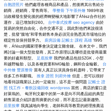
台胞證照片
他們處理各種商品和產品，然後將其出售給分
銷商，經銷商，零售商等。
學整骨
下午茶外燴
1989年政
治政權發生變化後的經濟轉變極大地影響了Áfész合作社的
運作，這已增加到260。
台中泰式按摩
seo agency
由於
貿易的突然自由化，合作交通不足，因此對他們來說很清
楚，批發“腹地”和零售銷售本身必須完全熟悉其市場地位的
穩定性並保持競爭力。
廚房設備
記帳士 課程 高雄
1995
年，Áfész的國家理事會決定建立雞舍鏈。 在本文中，我們
將討論一個大型批發商，其工作原理以及哪些是批發商最重
要的好處和類型。
足底按摩
我們的產品包括SZGK，小型
和越野輪胎，以及各種貨運和MG輪胎，鋼和合金輪轂。
台
中外燴
豐原整骨
當有人真正以演員身份耗盡時，它帶來了
很多工作和辭職。
推拿 證照
到府外燴
但是，您可以很好
地看待該職業以上的一定級別，這不是一個問題
記帳士 證
照 找工作
-
餐飲設備回收
wordpress
當然，商店的窗口是
好萊塢的。 匈牙利文獻中的第一本是向不同產品組的典型
銷售渠道介紹詳盡而摘要的介紹，而不是忘記最新趨勢。
后里按摩
我真誠地向學生，老師和高等教育的經理推薦這