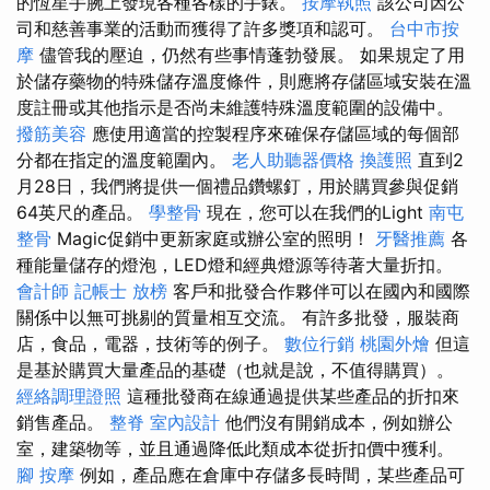
的恆星手腕上發現各種各樣的手錶。
按摩執照
該公司因公
司和慈善事業的活動而獲得了許多獎項和認可。
台中市按
摩
儘管我的壓迫，仍然有些事情蓬勃發展。 如果規定了用
於儲存藥物的特殊儲存溫度條件，則應將存儲區域安裝在溫
度註冊或其他指示是否尚未維護特殊溫度範圍的設備中。
撥筋美容
應使用適當的控製程序來確保存儲區域的每個部
分都在指定的溫度範圍內。
老人助聽器價格
換護照
直到2
月28日，我們將提供一個禮品鑽螺釘，用於購買參與促銷
64英尺的產品。
學整骨
現在，您可以在我們的Light
南屯
整骨
Magic促銷中更新家庭或辦公室的照明！
牙醫推薦
各
種能量儲存的燈泡，LED燈和經典燈源等待著大量折扣。
會計師
記帳士 放榜
客戶和批發合作夥伴可以在國內和國際
關係中以無可挑剔的質量相互交流。 有許多批發，服裝商
店，食品，電器，技術等的例子。
數位行銷
桃園外燴
但這
是基於購買大量產品的基礎（也就是說，不值得購買）。
經絡調理證照
這種批發商在線通過提供某些產品的折扣來
銷售產品。
整脊
室內設計
他們沒有開銷成本，例如辦公
室，建築物等，並且通過降低此類成本從折扣價中獲利。
腳 按摩
例如，產品應在倉庫中存儲多長時間，某些產品可