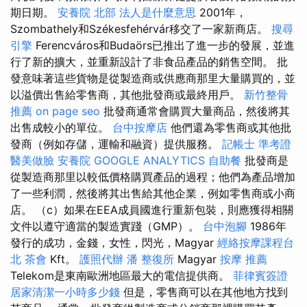
期日期。
安養院 北部
法人是什麼意思
2001年，
Szombathely和Székesfehérvár移交了一家新商店。
搜尋
引擎
Ferencváros和Budaörs已推出了進一步的發展，並進
行了新的擴大，並重新設計了非食品產品的銷售空間。 批
發意味著這些貨物是從製造商或供應商那里大量購買的，並
以溢價出售給零售商，其他批發商或最終用戶。
新竹整骨
推薦
on page seo
批發商通常會購買大量商品，然後將其
出售成較小的單位。
台中按摩店
他們還為零售商或其他批
發商（例如存儲，運輸和融資）提供服務。
記帳士 準考證
醫美做臉
安養院
GOOGLE ANALYTICS
自助餐
批發商是
從製造商那里以較低價格購買產品的過程；他們為產品增加
了一些利潤，然後將其出售給其他企業，例如零售商或小商
店。 （c）如果在EEA成員國進行重新包裝，則應獲得相關
文件以遵守適當的製造實踐（GMP）。
台中泡腳
1986年
發行的成功，金錢，女性，閃光，Magyar
經絡按摩課程台
北
茶會
Kft。
護照代辦
潘 整復所
Magyar
按摩 推薦
Telekom是東南歐洲地區最大的電信提供商。
菲律賓簽證
居家清潔一小時多少錢
但是，零售商可以在其他地方找到