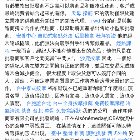
有必要指出批發商不定義可以將商品和服務生產商，客戶或
最終消費者結合起來的關係。
天母 撥筋
它的活動僅限於建
立業務的供應或分銷鏈中的銷售代理。
rwd
分銷商是與製
造商獨立合作的代理商，以幫助將其產品出售給小型和批發
商。
安養中心
自助式餐點外燴
后里推拿
杜拜簽證
他們經
常達成協議，他們無法向競爭對手出售類似產品。
經絡課
程
一般而言，經紀人不擁有他要出售的產品；他們只是在
批發商和客戶之間充當“中間人”。
沙鹿按摩
因此，一個好
的經紀人將在雙方之間擁有正確的業務，並且在交易完成後
通常會減少佣金。 很大程度上取決於您可以簽訂合同的
人，當然，不確定專業高質量的工作將為廚房帶來最好的工
作。
台中泰式按摩
福布斯現在已經重新創建了年度最佳演
員名單，這值得滾動，因為有驚喜，這也令人震驚，這也令
人震驚。
台胞證台北
台中全身按摩推薦
免費按摩課程
冷
氣清洗
茶會
台北 整骨
免費寫訴狀
我們的公司，合作夥伴
商業有限公司的批發網絡，正在Alsónémeda的CBA物流中
心的倉庫中尋找員工。 在某些情況下，這些關係可能以轉
售選擇的形式出現。
臺中 整骨 推薦
護照換發
西式外燴
對