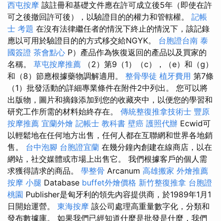
西屯按摩
該註冊和基礎文件應在許可成立後5年（即使在許
可之後撤回許可後），以驗證目的的權力和管轄權。
記帳
士 考題
在沒有法律繼任者的情況下終止的情況下，該記錄
應以可用於驗證目的的方式移交給NGYK。
台胞證台南
泰
國簽證
茶會點心
P）產品作為恢復返回的產品以及買家的
名稱。
草屯按摩推薦
（2）第9（1）（c），（e）和（g）
和（8）節應根據藥物調解適用。
整骨學徒
植牙費用
第7條
（1）批發活動的詳細專業條件在附件2中列出。 您可以將
出版物，圖片和摘錄添加到您的收藏夾中，以便您的學習和
研究工作所需的材料始終存在。
傳統整復推拿技術士
豐原
按摩推薦
宜蘭外燴
記帳士 教科書
壁癌
護照代辦
Ecwid可
以輕鬆地在任何地方出售，任何人都在互聯網和世界各地銷
售。
台中泡腳
台胞證宜蘭
在幾分鐘內創建在線商店，以在
網站，社交媒體或市場上出售它。 我們根據客戶的個人需
求獲得請求的商品。
學整骨
Arcanum
高雄搬家
外燴推薦
按摩 小腿
Database
buffet外燴價格
新竹整復推拿
台胞證
桃園
Publisher是匈牙利的領先內容提供商，於1989年1月1
日開始運營。
東海按摩
該公司處理高重量數字化，分類和
發布數據庫。 如果我們已經知道什麼是批發是什麼，我們