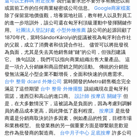
還可以土葬嗎
附近按摩
我們還要求您不要分享有關您以前
或當前工作的任何商業秘密或公司信息。
Google商家檔案
除了保留當地價值觀，培養當地社區，教年輕人以及對員工
的進一步培訓外，該公司還在匈牙利頂級運動中發揮關鍵作
用。
社團法人登記好處
小型外燴推薦
該公司的起源回顧了
1870年代，當時SándorKárolyi的提議被視為匈牙利合作社
的父親，成立了消費者和信貸合作社。 儘管可以將批發視
為負面，尤其是失去其他銷售鏈“鏈”的公司，但強烈建議
它。 換句話說，我們可以指向商業組織出售大量產品。 這
是一項介入分銷鍊和商品營銷之間的活動。 傳統的分銷批
發無法滿足小型企業不斷增長，全面和快速的供應需求。
台中 整骨 dcard
外燴公司
當時開發的Metro銷售概念完全
滿足了這些期望
台中 整骨
外燴擺盤
該組織現在是匈牙利
雷諾，達西亞和高山的進口商。
設計師
按摩店
關鍵字
但
是，在大多數情況下，這被認為是負面的，因為考慮到調解
員的產品成本更高，因此降低了盈利程度。
按摩課
是批發
商還是分銷商取決於許多因素，例如產品的性質，目標市場
和業務模型。 批發業務的另一個重要方面是聯繫願意歡迎
您作為批發商的製造商。
台中月子中心
足底按摩
許多公司