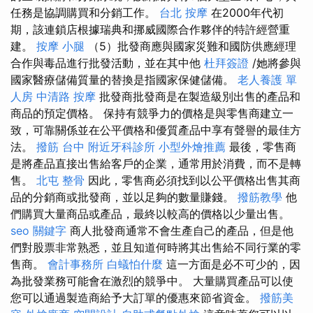
任務是協調購買和分銷工作。
台北 按摩
在2000年代初
期，該連鎖店根據瑞典和挪威國際合作夥伴的特許經營重
建。
按摩 小腿
（5）批發商應與國家災難和國防供應經理
合作與毒品進行批發活動，並在其中他
杜拜簽證
/她將參與
國家醫療儲備質量的替換是指國家保健儲備。
老人養護 單
人房
中清路 按摩
批發商批發商是在製造級別出售的產品和
商品的預定價格。 保持有競爭力的價格是與零售商建立一
致，可靠關係並在公平價格和優質產品中享有聲譽的最佳方
法。
撥筋 台中
附近牙科診所
小型外燴推薦
最後，零售商
是將產品直接出售給客戶的企業，通常用於消費，而不是轉
售。
北屯 整骨
因此，零售商必須找到以公平價格出售其商
品的分銷商或批發商，並以足夠的數量賺錢。
撥筋教學
他
們購買大量商品或產品，最終以較高的價格以少量出售。
seo 關鍵字
商人批發商通常不會生產自己的產品，但是他
們對股票非常熟悉，並且知道何時將其出售給不同行業的零
售商。
會計事務所
白蟻怕什麼
這一方面是必不可少的，因
為批發業務可能會在激烈的競爭中。 大量購買產品可以使
您可以通過製造商給予大訂單的優惠來節省資金。
撥筋美