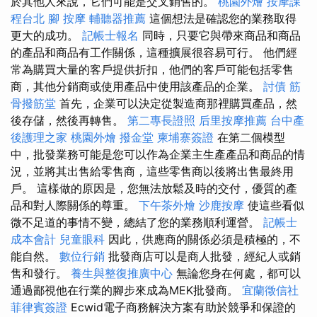
於其他人來說，它們可能是交叉銷售的。
桃園外燴
按摩課
程台北
腳 按摩
輔聽器推薦
這個想法是確認您的業務取得
更大的成功。
記帳士報名
同時，只要它與帶來商品和商品
的產品和商品有工作關係，這種擴展很容易可行。 他們經
常為購買大量的客戶提供折扣，他們的客戶可能包括零售
商，其他分銷商或使用產品中使用該產品的企業。
討債
筋
骨撥筋堂
首先，企業可以決定從製造商那裡購買產品，然
後存儲，然後再轉售。
第二專長證照
后里按摩推薦
台中產
後護理之家
桃園外燴
撥金堂
柬埔寨簽證
在第二個模型
中，批發業務可能是您可以作為企業主生產產品和商品的情
況，並將其出售給零售商，這些零售商以後將出售最終用
戶。 這樣做的原因是，您無法放鬆及時的交付，優質的產
品和對人際關係的尊重。
下午茶外燴
沙鹿按摩
使這些看似
微不足道的事情不變，總結了您的業務順利運營。
記帳士
成本會計
兒童眼科
因此，供應商的關係必須是積極的，不
能自然。
數位行銷
批發商店可以是商人批發，經紀人或銷
售和發行。
養生與整復推廣中心
無論您身在何處，都可以
通過鄙視他在行業的腳步來成為MEK批發商。
宜蘭徵信社
菲律賓簽證
Ecwid電子商務解決方案有助於競爭和保證的