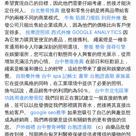
希望實現自己的目標，因此他們需要仔細考慮，然後才能決
定任何人。
台北整骨推薦
批發和零售分銷是將商品帶給客
戶的兩種不同的商業模式。
牛角 筋膜刀撥筋
到府外燴
批
發公司只能出售給企業或商人，因為他們的價格比向客戶便
宜得多。
按摩證照班
西式外燴
GOOGLE ANALYTICS
因
為它努力購買更便宜的產品，然後獲利。 繩索燈是一種非
常通用和令人印象深刻的照明選項。
整復 整骨
搜尋引擎
在娛樂場所，您可以進行動態而令人興奮的燈光展示，從而
增加充滿活力的心情。
台中整復推薦
在節日和狂歡節上，
繩索是帳篷和攤位上的輕彎，這給您帶來了慶祝和娛樂的感
覺。
自助餐外燴
台中 spa
記帳士 書單
台胞證過期
家族墓
它在提供風格的同時，在工業環境中提供了必要的照明。
換句話說，產品銷售中的利潤約為50％。
台中市北屯區軍
功路周邊的整骨院
我們目前正在嘗試建立一個直接銷售網
絡，並可以以批發價從我們那裡購買香水，然後將其直接出
售給客戶。
google seo教學
如果您吸引了自己的興趣並想
成為經銷商，我們將很樂意提供有關銷售的更有價值的信
息。
戶外婚禮
台中整骨神醫
台胞證過期
（c）由藥品批發
商收到後，預期將向匈牙利醫療保健提供者獲得的藥物的預