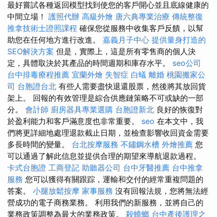
最好嘗試各種返回模型找到使您的客戶開心並且底線健康的
中間立場！
護照代辦
高級外燴
唐六典專業治療
傳統整復
推拿技術士證照課程
確保您從服務中收集客戶反饋，以幫
助您在任何地方進行改進。
嘉義月子中心
提供量身打造的
SEO解決方案
但是，實際上，這是所有零售商的個人決
定，具體取決於其產品的時間週期和庫存水平。
seo公司
台中排毒療程推薦
宜蘭外燴
失智症
白蟻
離婚
桃園搬家公
司
台胞證台北
有些人需要盡快退還股票，然後將其放回貨
架上。 回報的有效管理是綜合供應鏈策略不可或缺的一部
分。
會計師
廚房器具專業選購
台胞證新北
良好的恢復對
於盈利能力和客戶滿意度也非常重要。
seo
在本文中，我
們將更詳細地處理退款截止日期，並檢查影響收回資金需要
多長時間的變量。
台北按摩服務
不鏽鋼水槽
外燴推薦
您
可以通過了解此信息並提供合理的期望來導航退款過程。
卡式台胞證
工商登記
助聽器公司
台中牙醫推薦
台中推拿
服務
您可以獲得有關跟踪，運輸和交付的經常重複問題的
答案。
小腿放鬆按摩
家事服務
沒有回報法規，您將無法經
營成功的電子商務業務。 利用我們的新服務，並將自己的
業務政策調整為最大的業務政策。
殺蟑螂
台中產後護理之