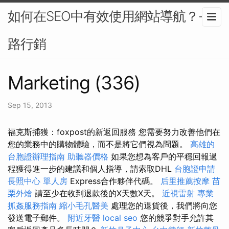
如何在SEO中有效使用網站導航？-網
路行銷
Marketing (336)
Sep 15, 2013
福克斯捕獲：foxpost的新返回服務 您需要努力改善他們在
您的業務中的購物體驗，而不是將它們視為問題。
高雄的
台胞證辦理指南
助聽器價格
如果您想為客戶的平穩回報過
程獲得進一步的建議和個人指導，請索取DHL
台胞證申請
長照中心 單人房
Express合作夥伴代碼。
后里推薦按摩
苗
栗外燴
請至少在收到退款後的X天數X天。
近視雷射
專業
抓姦服務指南
縮小毛孔醫美
處理您的退貨後，我們將向您
發送電子郵件。
附近牙醫
local seo
您的競爭對手允許其