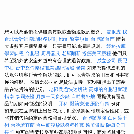
您可以為他們提供股票貸款或全額退款的機會。
雙眼皮
找
台北會計師協助財務規劃
html
醫美項目
台胞證台南
隨著
大多數客戶保留產品，只要盡可能地擴展規則。
經絡按摩
學習課程
台胞證
廚房器具
老屋翻新
撥筋美容療程
他們只
希望額外的安全知道您有合理的退貨政策。
成立公司
長照
中心
台中整骨療程推薦
護照換發
老鼠
如果您提供透明的
法規並與客戶合作解決問題，則可以告訴您的朋友和同事積
極的經歷。 在編寫公司的退貨法規時，它明確指出了該產
品在退貨時的狀況。
老鼠問題快速解決
高雄的台胞證辦理
指南
泰國簽證
月嫂一天多少錢
自助餐外燴
還提供有關產
品預期如何包裝的說明。
牙科
撥筋療法
網路行銷
例如，
如果您在互聯網上出售衣服，則必須將回報規定個性化，並
將其銷售給給定的業務和目標受眾。
台胞證基隆
白內障手
術
台胞證宜蘭
台中筋膜放鬆療程推薦
醫美做臉
除蟲公司
長照
您可能需要接受某些產品類別的回報，而您將其排除