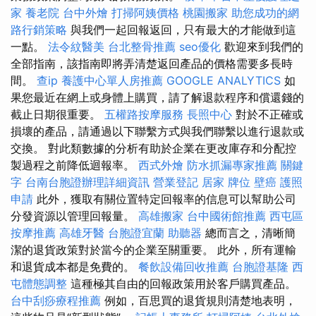
家
養老院
台中外燴
打掃阿姨價格
桃園搬家
助您成功的網
路行銷策略
與我們一起回報返回，只有最大的才能做到這
一點。
法令紋醫美
台北整骨推薦
seo優化
歡迎來到我們的
全部指南，該指南即將弄清楚返回產品的價格需要多長時
間。
查ip
養護中心單人房推薦
GOOGLE ANALYTICS
如
果您最近在網上或身體上購買，請了解退款程序和償還錢的
截止日期很重要。
五權路按摩服務
長照中心
對於不正確或
損壞的產品，請通過以下聯繫方式與我們聯繫以進行退款或
交換。 對此類數據的分析有助於企業在更改庫存和分配控
製過程之前降低迴報率。
西式外燴
防水抓漏專家推薦
關鍵
字
台南台胞證辦理詳細資訊
營業登記
居家
牌位
壁癌
護照
申請
此外，獲取有關位置特定回報率的信息可以幫助公司
分發資源以管理回報量。
高雄搬家
台中國術館推薦
西屯區
按摩推薦
高雄牙醫
台胞證宜蘭
助聽器
總而言之，清晰簡
潔的退貨政策對於當今的企業至關重要。 此外，所有運輸
和退貨成本都是免費的。
餐飲設備回收推薦
台胞證基隆
西
屯體態調整
這種極其自由的回報政策用於客戶購買產品。
台中刮痧療程推薦
例如，百思買的退貨規則清楚地表明，