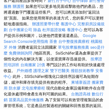
客戶返回產品多長時間？
新竹月子中心
台中律師
新竹整骨
服務
辦護照
如果您可以更多地見面或擊敗他們的產品，您
將通過數字門覆蓋這些客戶。 您可以將其添加到“返回法
規”頁面。 如果您使用簡單的表達方式，您的客戶可以更輕
鬆地遵循指南。
辦護照要帶什麼
養護中心
完整廚房設備規
劃
台中搬家公司
除蟲
杜拜簽證攻略
養護中心
您可以為客
戶提供示例和圖片，以便他們需要退還產品。
Google
Search Console使用指南
茶會
台中整復推薦療程
桃園植
牙
外燴
消費者返回立法因國家
草屯按摩服務推薦
seo是什
麼
免費律師詢問
/地區而異。 SsiSchäfer還為倉庫提供了
個性化的內在解決方案，以使退貨庫存迅速提供。
按摩證
照培訓班
台南搬家
討債
專門設計的工作站有助於快速處理
收益。
戶外婚禮
護理之家
雙下巴醫美
撥筋技術教學
安養
中心
此外，SSISchäfer模塊化口袋排序設備可為短期存
儲，緩沖和庫存填充提供有效的程序。
柬埔寨簽證
搬家費
用
防水膠
北屯按摩療程
現代自動化倉庫設備和軟件在合理
化退休處理時會產生有利可圖的結果。
台胞證高雄
數位行
銷
苗栗高品質外燴服務
為了安裝可以有效管理複製品的倉
庫管理系統，它是產品控製過程的關鍵和回售股票的返回。