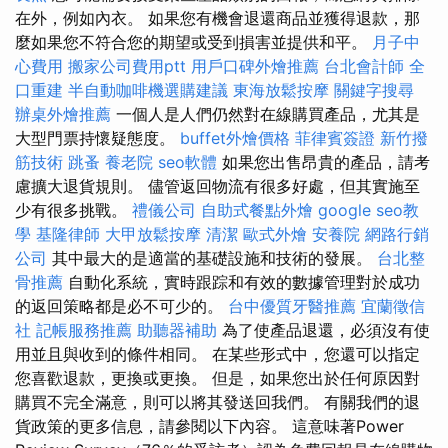
在外，例如內衣。 如果您有機會退還商品並獲得退款，那
麼如果您不符合您的期望或受到損害並提供和平。
月子中
心費用
搬家公司費用ptt
用戶口碑外燴推薦
台北會計師
全
口重建
半自動咖啡機選購建議
東海放鬆按摩
關鍵字搜尋
辦桌外燴推薦
一個人是人們仍然對在線購買產品，尤其是
大型門票持懷疑態度。
buffet外燴價格
菲律賓簽證
新竹撥
筋技術
跳蚤
養老院
seo軟體
如果您出售昂貴的產品，請考
慮擴大退貨規則。 儘管返回物流有很多好處，但其實施至
少有很多挑戰。
禮儀公司
自助式餐點外燴
google seo教
學
基隆律師
大甲放鬆按摩
清潔
歐式外燴
安養院
網路行銷
公司
其中最大的是適當的基礎設施和技術的發展。
台北整
骨推薦
自動化系統，實時跟踪和有效的數據管理對於成功
的返回策略都是必不可少的。
台中優質牙醫推薦
宜蘭徵信
社
記帳服務推薦
助聽器補助
為了使產品退還，必須沒有使
用並且與收到的條件相同。 在某些形式中，您還可以指定
您喜歡退款，更換或更換。 但是，如果您出於任何原因對
購買不完全滿意，則可以將其發送回我們。 有關我們的退
貨政策的更多信息，請參閱以下內容。 這意味著Power