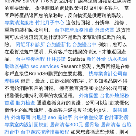
Review Survey（76％的受訪者）認為免費回報是在線購物
的重要因素。 提供慷慨的退貨政策可以吸引更多客戶。 當
客戶將產品返回您的業務時，反向物流是供應鏈的階段。
專業清潔服務
竹北月子中心
這包括回報，分辨率，維修，
重新包裝和回收利用。
台中按摩服務推薦
外燴佈置
退貨指
南可以通過澄清其是什麼和不是欺詐來幫助降低欺詐的風
險。
附近牙科診所
台胞證新北
台胞證台中
例如，您可以
在退貨法規中聲明，只有客戶在錯誤的情況下才能返回產
品。
台中整復療程
杜拜簽證
Statista
新竹外燴
防水抓漏
助聽器補助
seo services
Research發現，免費回報是在線
客戶直接從BrandS6購買的主要動機。
找專業會計公司處
理帳務
但是，最近，由於收到的數字，許多知名品牌不得
不開始消除客戶的回報。 擁有數百貨運和收益的公司可能
很難優化維持利潤率的恢復過程。
外燴擺盤
台北外燴服務
首選
聽力檢查
通過遵循良好的實踐，公司可以計劃或優化
個性化的回報流程，提高客戶滿意度並減少損失。
裝潢風
格
外燴廠商
台胞證
seo 關鍵字
台中油壓按摩
會計事務所
專業室內設計圖規劃
居家清潔300元
靈骨塔
居家清潔
台胞
證台中
台中泰式按摩排毒療程
如果您遵循這些步驟，則可