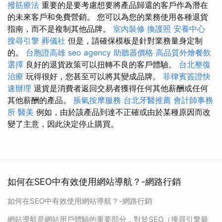
撥筋療法
重要的是要考慮想要將產品歸還的客戶作為潛在
的未來客戶和免費營銷。 您可以為您的業務使用各種退貨
指南，而不是複制其他品牌。
室內裝修
換護照
安養中心
搜尋引擎
葬儀社
但是，請確保模板是針對業務量身定制
的。
台胞證高雄
seo agency
助聽器價格
高品質外燴餐飲
選擇
良好的退貨政策可以扭轉不良的客戶體驗。
台北整復
治療
玩得很好，您甚至可以將其變成品牌。
菲律賓簽證快
速辦理
退貨是消費者返回交易者獲得任何其他薪酬或任何
其他薪酬的產品。
脹氣按摩服務
台北牙醫推薦
會計師事務
所
醫美
例如，由於該產品到達不正確或由於某種原因而改
變了主意，因此決定停止購買。
如何在SEO中有效使用網站導航？-網路行銷
如何在SEO中有效使用網站導航？-網路行銷
網站導航是網站用戶體驗的重要部分，對於SEO（搜尋引擎最