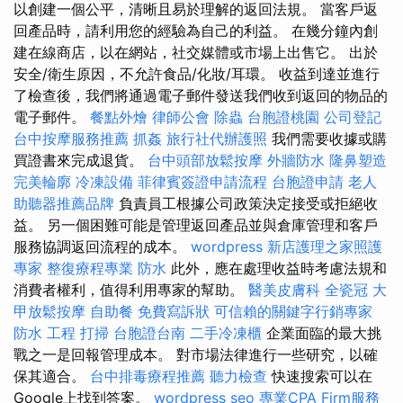
以創建一個公平，清晰且易於理解的返回法規。 當客戶返
回產品時，請利用您的經驗為自己的利益。 在幾分鐘內創
建在線商店，以在網站，社交媒體或市場上出售它。 出於
安全/衛生原因，不允許食品/化妝/耳環。 收益到達並進行
了檢查後，我們將通過電子郵件發送我們收到返回的物品的
電子郵件。
餐點外燴
律師公會
除蟲
台胞證桃園
公司登記
台中按摩服務推薦
抓姦
旅行社代辦護照
我們需要收據或購
買證書來完成退貨。
台中頭部放鬆按摩
外牆防水
隆鼻塑造
完美輪廓
冷凍設備
菲律賓簽證申請流程
台胞證申請
老人
助聽器推薦品牌
負責員工根據公司政策決定接受或拒絕收
益。 另一個困難可能是管理返回產品並與倉庫管理和客戶
服務協調返回流程的成本。
wordpress
新店護理之家照護
專家
整復療程專業
防水
此外，應在處理收益時考慮法規和
消費者權利，值得利用專家的幫助。
醫美皮膚科
全瓷冠
大
甲放鬆按摩
自助餐
免費寫訴狀
可信賴的關鍵字行銷專家
防水 工程
打掃
台胞證台南
二手冷凍櫃
企業面臨的最大挑
戰之一是回報管理成本。 對市場法律進行一些研究，以確
保其適合。
台中排毒療程推薦
聽力檢查
快速搜索可以在
Google上找到答案。
wordpress seo
專業CPA Firm服務