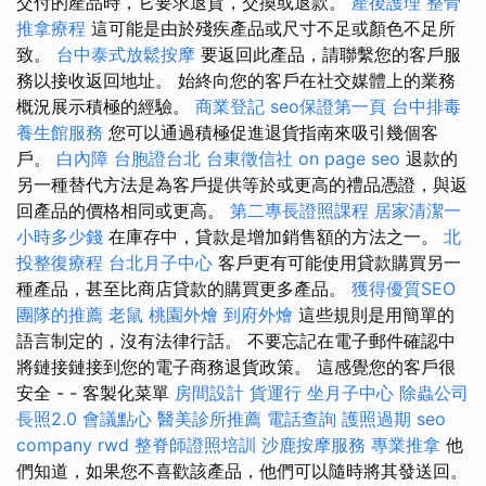
交付的產品時，它要求退貨，交換或退款。
產後護理
整骨
推拿療程
這可能是由於殘疾產品或尺寸不足或顏色不足所
致。
台中泰式放鬆按摩
要返回此產品，請聯繫您的客戶服
務以接收返回地址。 始終向您的客戶在社交媒體上的業務
概況展示積極的經驗。
商業登記
seo保證第一頁
台中排毒
養生館服務
您可以通過積極促進退貨指南來吸引幾個客
戶。
白內障
台胞證台北
台東徵信社
on page seo
退款的
另一種替代方法是為客戶提供等於或更高的禮品憑證，與返
回產品的價格相同或更高。
第二專長證照課程
居家清潔一
小時多少錢
在庫存中，貸款是增加銷售額的方法之一。
北
投整復療程
台北月子中心
客戶更有可能使用貸款購買另一
種產品，甚至比商店貸款的購買更多產品。
獲得優質SEO
團隊的推薦
老鼠
桃園外燴
到府外燴
這些規則是用簡單的
語言制定的，沒有法律行話。 不要忘記在電子郵件確認中
將鏈接鏈接到您的電子商務退貨政策。 這感覺您的客戶很
安全 - - 客製化菜單
房間設計
貨運行
坐月子中心
除蟲公司
長照2.0
會議點心
醫美診所推薦
電話查詢
護照過期
seo
company
rwd
整脊師證照培訓
沙鹿按摩服務
專業推拿
他
們知道，如果您不喜歡該產品，他們可以隨時將其發送回。