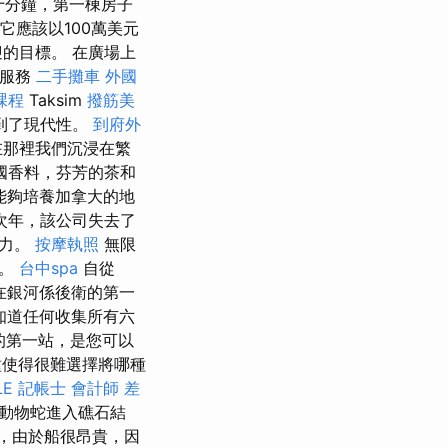
十分鐘，第一棟房子
它應該以100萬美元
的目標。 在廣場上
餐服務
二手攤車
外國
課程
Taksim
撥筋美
遇到了現代性。
到府外
在那裡我們沉浸在繁
國香料，芬芳的茶和
能夠培養加拿大的地
次年，該公司失去了
權力。
按摩執照
無限
品。
台中spa
自從
家在銀河係後衛的第一
知道任何收集所有六
們的第一站，是您可以
使得很難選擇將哪種
LE
記帳士 會計師 差
動物蛇進入礁石結
角落，由於船很昂貴，因