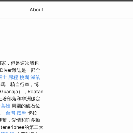
About
國家，但是這次我也
Diver雜誌是一部全
帳士 課程 桃園
滅鼠
騎馬，騎自行車，博
anaja），Roatan
土著部落和非洲碳定
證高雄
周圍的礁石位
分。
台灣 按摩
卡拉
，興奮，愛情和許多動
eriphee的第二大