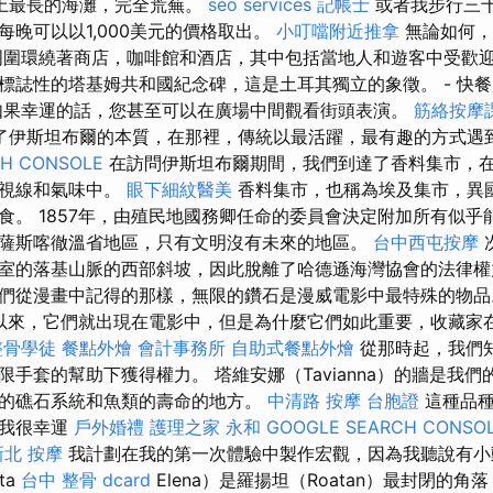
an上最長的海灘，完全荒蕪。
seo services
記帳士
或者我步行三
每晚可以以1,000美元的價格取出。
小叮噹附近推拿
無論如何，
周圍環繞著商店，咖啡館和酒店，其中包括當地人和遊客中受歡迎
標誌性的塔基姆共和國紀念碑，這是土耳其獨立的象徵。 - 快
果幸運的話，您甚至可以在廣場中間觀看街頭表演。
筋絡按摩
抓住了伊斯坦布爾的本質，在那裡，傳統以最活躍，最有趣的方式
CH CONSOLE
在訪問伊斯坦布爾期間，我們到達了香料集市，
的視線和氣味中。
眼下細紋醫美
香料集市，也稱為埃及集市，異
食。 1857年，由殖民地國務卿任命的委員會決定附加所有似乎
薩斯喀徹溫省地區，只有文明沒有未來的地區。
台中西屯按摩
室的落基山脈的西部斜坡，因此脫離了哈德遜海灣協會的法律
們從漫畫中記得的那樣，無限的鑽石是漫威電影中最特殊的物
次出現以來，它們就出現在電影中，但是為什麼它們如此重要，收藏
整骨學徒
餐點外燴
會計事務所
自助式餐點外燴
從那時起，我們
手套的幫助下獲得權力。 塔維安娜（Tavianna）的牆是我
的礁石系統和魚類的壽命的地方。
中清路 按摩
台胞證
這種品種
但我很幸運
戶外婚禮
護理之家 永和
GOOGLE SEARCH CONSO
新北 按摩
我計劃在我的第一次體驗中製作宏觀，因為我聽說有小
ta
台中 整骨 dcard
Elena）是羅揚坦（Roatan）最封閉的