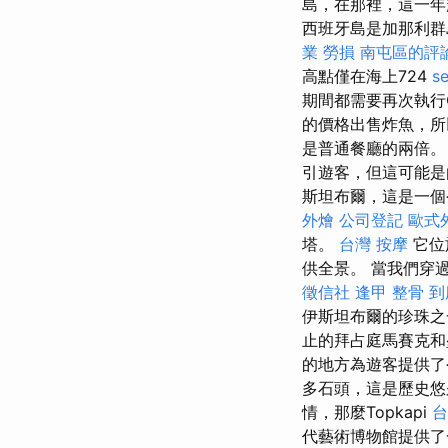
島，在那裡，這一年
西班牙島是加那利群
業 勞損 南屯區的評
高點僅在海上724
s
期間都需要再次執行C
的價格出售炸魚，
是普通餐廳的兩倍
引遊客，但這可能是
斯坦布爾，這是一個
外燴
公司登記
歐式
塔。
台灣 按摩
它位
供全景。 當我們穿
徵信社
逢甲 整骨
到
伊斯坦布爾的珍珠
止的拜占庭馬賽克
的地方為遊客提供了
多石頭，這是歷史
情，那麼Topkapi
台
代藝術博物館提供了