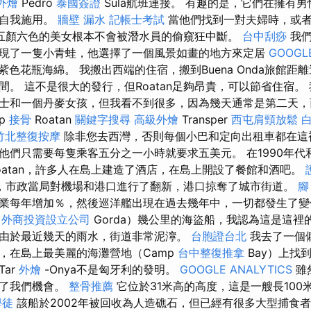
外燴
Pedro
泰國簽證
Sula航班連接。 有趣的是，它們在擁有
行自我施用。
牆壁 漏水
記帳士考試
當他們找到一對夫婦時，或
五顏六色的美女根本不會被潛水員的偷窺狂中斷。
台中刮痧
我們
現了一隻小青蛙，他選擇了一個風景如畫的地方來定居
GOOGLE
紫色花瓶海綿。 我搬出西端的住宿，搬到Buena Onda旅館距
間。 這不是很大的發行，但Roatan足夠昂貴，可以節省住宿。
士和一個丹麥女孩，但我看不到很多，因為幾天通常是第二天，
ap
接骨
Roatan
關鍵字搜尋
高級外燴
Transper
西屯肩頸放鬆
竹北整復按摩
除非您去西灣，否則每個小巴和定向出租車都在這
他們只需要每隻乘客五分之一小時就要求五美元。 在1990年代和
oatan，許多人在島上建造了酒店，在島上開設了餐館和酒吧。
，市政當局對機場和港口進行了翻新，港口掠奪了城市街道。
腳
業每年增加％，然後巡洋艦出現在過去幾年中，一切都發生了
a
外商投資設立公司
Gorda）幾公里的海盜船，我認為這是這裡
由於最近幾天的雨水，街道非常泥濘。
台胞證台北
我去了一個
的村莊，在島上最美麗的海灘營地（Camp
台中整復推拿
Bay）上找
ar
外燴
-Onya不是匈牙利的發明。
GOOGLE ANALYTICS
雖
給了我們機會。
整骨推薦
它位於31米高的高度，這是一艘長100米
學徒
該船於2002年被回收為人造礁石，但已經有很多大型捕食​​