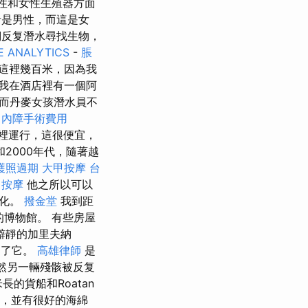
男性和女性生殖器方面
者是男性，而這是女
反复潛水尋找生物，
 ANALYTICS
-
脹
離這裡幾百米，因為我
 我在酒店裡有一個阿
而丹麥女孩潛水員不
白內障手術費用
裡運行，這很便宜，
2000年代，隨著越
護照過期
大甲按摩
台
 按摩
他之所以可以
變化。
撥金堂
我到距
的博物館。 有些房屋
僻靜的加里夫納
到了它。
高雄律師
是
然另一輛殘骸被反复
長的貨船和Roatan
者，並有很好的海綿