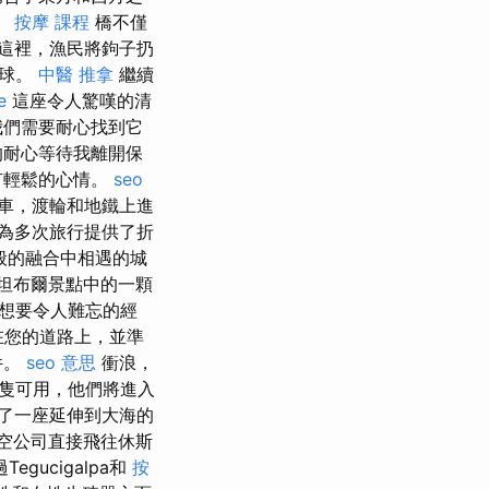
。
按摩 課程
橋不僅
這裡，漁民將鉤子扔
傳球。
中醫 推拿
繼續
e
這座令人驚嘆的清
我們需要耐心找到它
的耐心等待我離開保
有輕鬆的心情。
seo
車，渡輪和地鐵上進
為多次旅行提供了折
般的融合中相遇的城
斯坦布爾景點中的一顆
想要令人難忘的經
在您的道路上，並準
件。
seo 意思
衝浪，
隻可用，他們將進入
了一座延伸到大海的
航空公司直接飛往休斯
gucigalpa和
按