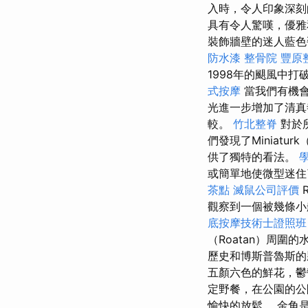
入時，令人印象深刻
具有令人驚嘆，優雅
裝飾牆壁的迷人藍色瓷
防水漆
整骨院
豐原
1998年的颶風中
式按摩
當我們有機會
光進一步增加了清
較。
竹北整脊
對於
們發現了Miniaturk（
供了獨特的看法。
或簡單地使微型迷住了
茶點
滅鼠公司評價
觀察到一個被幾條
底按摩技術士證照班
（Roatan）周
歷史和博斯普魯斯
五顏六色的鮮花，鬱
定野餐，在公園的公
愉快的放鬆。 金角