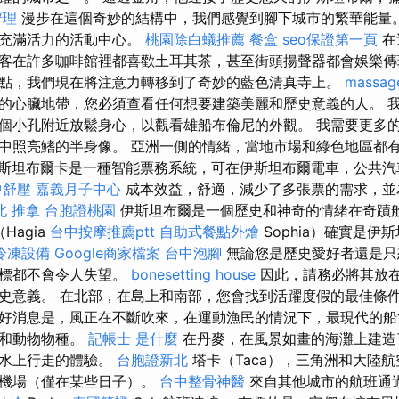
辦理
漫步在這個奇妙的結構中，我們感覺到腳下城市的繁華能量
是充滿活力的活動中心。
桃園除白蟻推薦
餐盒
seo保證第一頁
在
客在許多咖啡館裡都喜歡土耳其茶，甚至街頭揚聲器都會娛樂
點，我們現在將注意力轉移到了奇妙的藍色清真寺上。
massag
的心臟地帶，您必須查看任何想要建築美麗和歷史意義的人。 
個小孔附近放鬆身心，以觀看雄船布倫尼的外觀。 我需要更多
中照亮鰭的半身像。 亞洲一側的情緒，當地市場和綠色地區都
斯坦布爾卡是一種智能票務系統，可在伊斯坦布爾電車，公共汽
中舒壓
嘉義月子中心
成本效益，舒適，減少了多張票的需求，並
北 推拿
台胞證桃園
伊斯坦布爾是一個歷史和神奇的情緒在奇蹟
Hagia
台中按摩推薦ptt
自助式餐點外燴
Sophia）確實是伊
冷凍設備
Google商家檔案
台中泡腳
無論您是歷史愛好者還是只
地標都不會令人失望。
bonesetting house
因此，請務必將其放
史意義。 在北部，在島上和南部，您會找到活躍度假的最佳條
好消息是，風正在不斷吹來，在運動漁民的情況下，最現代的船
瑚和動物物種。
記帳士 是什麼
在丹麥，在風景如畫的海灘上建造
在水上行走的體驗。
台胞證新北
塔卡（Taca），三角洲和大陸
際機場（僅在某些日子）。
台中整骨神醫
來自其他城市的航班通過Te