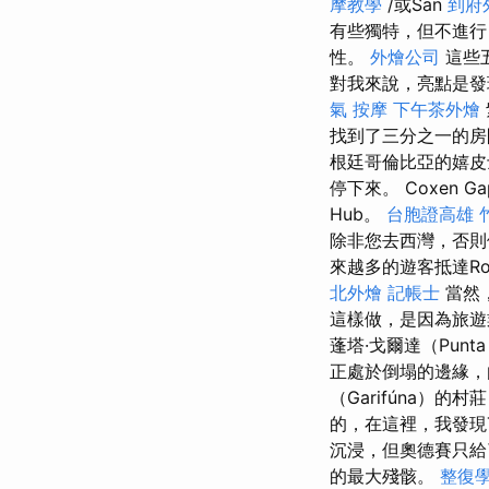
摩教學
/或San
到府
有些獨特，但不進
性。
外燴公司
這些
對我來說，亮點是發
氣 按摩
下午茶外燴
找到了三分之一的房
根廷哥倫比亞的嬉皮
停下來。 Coxen G
Hub。
台胞證高雄
除非您去西灣，否則
來越多的遊客抵達R
北外燴
記帳士
當然
這樣做，是因為旅遊
蓬塔·戈爾達（Punt
正處於倒塌的邊緣，
（Garifúna）
的，在這裡，我發現T
沉浸，但奧德賽只
的最大殘骸。
整復