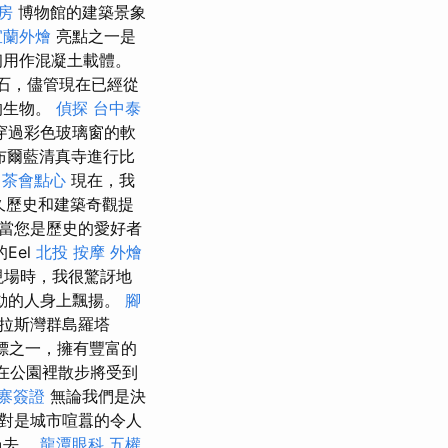
房
博物館的建築景象
宜蘭外燴
亮點之一是
最初用作混凝土載體。
礁石，儘管現在已經從
的生物。
偵探
台中泰
穿過彩色玻璃窗的軟
坦布爾藍清真寺進行比
茶會點心
現在，我
久歷史和建築奇觀提
其是當您是歷史的愛好者
Eel
北投 按摩
外燴
現場時，我很驚訝地
動的人身上飄揚。
腳
洪都拉斯灣群島羅塔
地標之一，擁有豐富的
在公園裡散步將受到
寨簽證
無論我們是決
對是城市喧囂的令人
過去。
龍潭眼科
五權