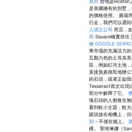
差別
營地是Roat
是美國擁有的別墅，
的價格使用。 廣場
行走，我們可以遇到
人成立公司
而且，如
容
Square確實
燴
GOOGLE SEAR
華市場的充滿活力
五顏六色的土耳其美
區，例如紅河土地，
直接負責殖民地辦公
的石頭，或者正如我
Tesseract首
部分中解釋了它。
塊石頭的人都會在無限
看到較小主題，較大
鏡頭放在相機上，
別
- 不僅在牆上。
構。 聖埃琳娜（San