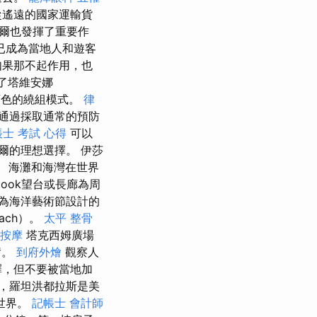
從遙遠的國家運輸貨
爾也發揮了重要作
已成為當地人和遊客
如果那不起作用，也
在了塔維安娜
顏色的繞組模式。
律
通過採取通常的預防
士 考試 心得
可以
爾的理想選擇。 伊莎
。 海灘和海灣在世界
ook望台或長廊為周
為海洋藝術節設計的
ach）。
太平 整骨
按摩
塔克西姆廣場
奮。
到府外燴
觀察人
擇，但不要被當地加
，羅坦洪都拉斯是美
世界。
記帳士 會計師