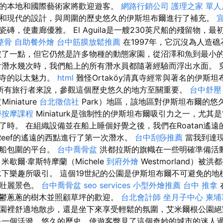
的本地和國際藝術家將歡迎遊客。
網路行銷公司
護理之家 單人
和現代的設計，與周圍的歷史悠久的伊斯坦布爾進行了補充。
磚，使畫廊優雅。 El Aguila是一艘230英尺船的殘留物，
整骨
自助餐外燴
台中筋膜放鬆推薦
在1997年，它沉沒為人造
打破了一點，但它仍然是許多物種的動態家園，從沼澤和魚到最小
潛水幾次時，我們船上的所有潛水員都隨著經驗而浮出水面。 
真寺的以太魅力。
html
難怪Ortaköy清真寺經常與著名的伊斯
所有旅行者來說，參觀這個歷史悠久的地方至關重要。
台中舒壓
Miniature
台北徵信社
Park）地區，該地區對伊斯坦布爾的悠
學按摩課程
Miniaturk是強制性的伊斯坦布爾吸引力之一，尤
時。 在組織設備並在船上睡個好覺之後，我們在Roatan遙遠的
Reef的遙遠的西點進行了第一次潛水。
台中刮痧推薦
當我到達
小船包圍的平台。
台中喬骨盆
洪都拉斯的旗幟在一些明確準備活
米歇爾·韋斯特摩蘭（Michele
到府外燴
Westmorland）被
圍的水下樂趣所吸引。 這個19世紀的公園是伊斯坦布爾不可避免的
的壯麗景色。
台中喬骨盆
seo services
小型外燴推薦
台中 推拿
鬱蔥蔥的樹木並照顧草坪的歡迎。
台北會計師
坐月子中心
柬埔
園裡舒適地散步，還是坐下來享受輕鬆的氛圍，艾米爾根公園絕
是一個活潑，悠久的歷史，使遊客瞥見了這個奇妙的城市的迷人