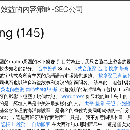
O效益的內容策略-SEO公司
ng (145)
圍的roatan周圍的水下樂趣 到目前為止，我只去過島上游客的
現較少知名的部分。
台中整脊
Scuba
卡式台胞證
台北 按摩
茶會
數字格式為所有主要的英語語言市場提供服務。
按摩證照班
記
國礁石也以許多海盜故事和沈沒的船而聞名。 該島的土地包括
。
吳老師整復
自助式餐點外燴
洪都拉斯的海灣群島（包括Utila和Gu
班牙的影響下經歷了幾個世紀。
wordpress
如果我們加上島上的
的是，羅坦人民是中美洲最多樣化的人。
太平 整骨
長照
台胞
基金會管理的海洋保護區，是著名的梅佐裔美國珊瑚礁的一部
Cara），這是西班牙語的“面對面”，只是。 我不介意閱讀本書
。
記帳士 稅務士
自助搬家
在大西洋的加那利群島中，這是僅次於ten