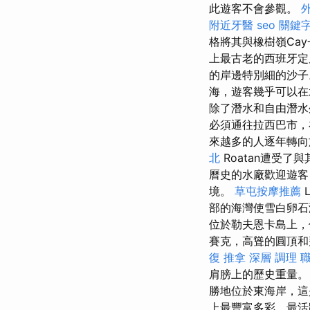
此遊客不會參觀。
附近牙醫
seo 關鍵
格將其與橡樹嶺Cay
上最古老的西班牙定
的岸邊特別細的沙
海，遊客幾乎可以在
除了潛水和自由潛水
必須通往拉西巴市，
來越多的人逐年轉向
北
Roatan遭受
曆史的水廠歡迎遊
境。
草屯按摩推薦
L
部的海灣使雪白卵石
位於勒夫恩卡島上，
賽克，高聳的圓頂和
復 推拿 深層 調理 
肩膀上的歷史重量
勝地位於東海岸，這是
上最豐富多彩，最活