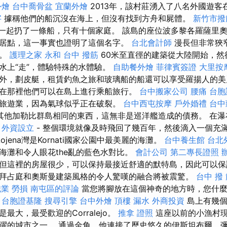
外燴
台中喬骨盆
宜蘭外燴
2013年，該村莊湧入了八名外國遊客
字
據稱他們的船沉沒在海上，但沒有找到方舟和屍體。
新竹市撥
一起扔了一條船，只有十個家庭。 該島的座位波多黎各羅薩里奧（R
居點，這一事實也證明了這個名字。
台北會計師
漫長但非常狹窄
子。
護理之家 永和
台中 撥筋
60米至直徑的建築從大陸開始，然
水上“走”，體驗特殊的水體驗。
自助餐外燴
菲律賓簽證
大里按
外，劃皮艇，租賃釣魚之旅和玻璃船的船還可以享受羅揚人的美
在那裡他們可以在島上進行乘船旅行。
台中搬家公司
腰痛
台胞
旅遊業，因為氣球似乎正在破裂。
台中西屯按摩
戶外婚禮
台中
了與其他加勒比群島相同的東西，這無非是巡洋艦造成的債務。 在
客
外資設立
- 整個環境就像及時飛回了幾百年，然後滴入一個充
ojena灣是Kornati國家公園中最美麗的海灘。
台中養生館
台北
海灘和令人眼花the亂的藍色水對比。
會計公司
第二專長證照
但這裡的房屋很少，可以保持最接近舒適的默特島，因此可以保
拜占庭和奧斯曼建築風格的令人驚嘆的融合將被震驚。
台中 撥 
職業 勞損 南屯區的評論
當您將腳放在這個神奇的地方時，您什麼
。
台胞證基隆
搜尋引擎
台中外燴
頂樓 漏水
外商投資
島上有幾個
最大，最受歡迎的Corralejo。
推拿 證照
這座以前的小漁村
躍的城市之一。 通過金角，他連接了歷史悠久的伊斯坦布爾，