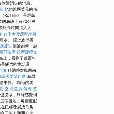
在附近消失的消息。
筋
他們以兩美元的價
osario）是群島
的島嶼上有70公里
後很長時間進入大
摩
台中全身按摩推薦
麗水。 陸上旅行者
證辦理
無論如何，越
頭部按摩
按摩課程台
瀑布上，看到了數百年
滿薑餅房的童話環
外燴
科納蒂群島西南
辦護照要帶什麼
海灣
證平靜。 精緻的馬
筋 堂 公益店 傳統 整
也沒做，只能感覺到
度假勝地，每個度假
現在已經發展成為島
彌合了東方和西方之