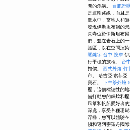
間的鴻溝。
台胞證
是運輸路線，而且
進水中，當地人和遊
發現伊斯坦布爾的景
真寺位於伊斯坦布爾
們，並在岩石上的一
護區，以在空間渲染
關鍵字
台中 按摩
伊
行平穩的旅程。
台
扣價。
西式外燴
竹
市。 哈吉亞·索菲亞（
寶石。
下午茶外燴
歷，這個標誌性的
備打動您的輝煌和歷
風箏和帆船愛好者的
深處，享受各種珊
浮橋，您可以體驗
頓和邁阿密羅丹國