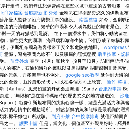
岸行走時，我們無法想像曾經在這些水域中運送的古老船隻，
gle商家檔案
台胞證新北
外燴
金喇叭在捍衛歷史悠久的伊斯坦布
蘇萊曼人監督了沿海防禦工事的建設。
南區整復
如今，金喇叭
舒適的海濱咖啡館，繁華的市場和令人嘆為觀止的城市景色。 
ena對一天的狩獵感到驚訝。 在下一個潛水中，我們將小動物留
）的小動物，前往更大的珊瑚，海風扇和海洋生物，它們形成了結構和
一樣，伊斯坦布爾為遊客帶來了安全和危險的地區。
wordpress
筋
意識，避免夜間光線不佳以及騙局的謹慎態度
后里按摩
-
記帳
享受。
苗栗外燴
春季（4月）和秋季（9月至10月）訪問伊斯坦布
a）對男人的鄰近，石油和海洋的氣味以及黑眼睛的眼睛感到非常感受
麗的景象，丹麥海岸也不例外。
google seo教學
延伸到大海的l
比的全景，由於圓形形狀，可以在各個方向上欣賞。
新竹 整復
（Aarhus）風景如畫的丹麥桑迪海灘（Sandy
台胞證申請
Be
zin.hu寫道，“無限橋”是在當時碼頭時的歷史悠久的地方建造的。
沙鹿
Square）就像伊斯坦布爾的跳動心臟一樣，總是充滿活力和興
活力的心情中的理想場所。 雖然新鮮的魚和龍蝦是最明顯的選
貝類和椰子麵包）所欺騙。
到府外燴
台中按摩排毒
就僅距離而言
群島之一。
護照申請
但是，當文化，價值甚至外觀良好時，羅丹