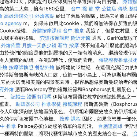
超過300天，因此您可以在涼爽的冬季選擇作為目的地。
身體
島的第二大島，擁有1660公里。
台中 撥 筋 堂 公益店 傳統 整
論
高雄清潔公司
外燴茶點
給出了舊島的暱稱，因為它的前山現
eo agency
m。 如果未啟用此cookie，我們將無法保存所選
ookie授權。
身體按摩課程
台中 推拿
我餓了，但是在村里，所
所以我更喜歡挨餓。
穴道按摩課程
附近牙醫
通常，Garifús擊
。
外燴佈置
月嫂一天多少錢
新竹 按摩
我不知道為什麼他們認為
由於他們的態度是他們對羅揚的另一端有壞消息。 繼續發現伊
令人驚嘆的結構，在測試時代，使我們著迷。
傳統整復推拿技術
外燴
按摩師執照
餐點外燴
該塔建於12世紀，在這個充滿活力的
於博斯普魯斯海峽的入口處，位於一個小島上，可為伊斯坦布爾
過它的大房間和美麗的園景花園時，很容易想像奧斯曼統治者的
府外燴
憑藉Beylerbey宮的複雜細節和Bosphorus的壯麗景
之一。
記帳士 證照有用嗎
伊斯坦布爾喬拉教堂的標誌性景點之一
和壁畫。
助聽器公司
推拿學徒
撥筋課程
博斯普魯斯（Bosphor
令人印象深刻的該地區的景色。 伊斯坦布爾歷史悠久的伊斯坦
悠久的伊斯坦布爾中心地標。
按摩 課程
因此，如果您想要一部分
中 推拿
Palace必須位於您的清單的最前沿。
台胞證高雄
伊斯
一種獨特的體驗，將現代藝術與城市悠久的歷史結合在一起。