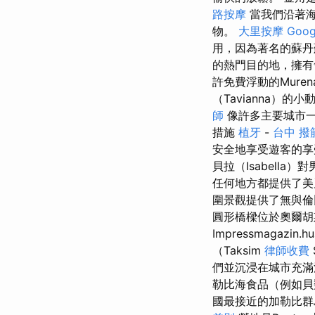
路按摩
當我們沿著海
物。
大里按摩
Goo
用，因為著名的蘇丹
的熱門目的地，擁有
許免費浮動的Mur
（Tavianna
師
像許多主要城市
措施
植牙
-
台中 撥
安全地享受遊客的
貝拉（Isabell
任何地方都提供了美
圍景觀提供了無與倫
圓形橋樑位於奧爾胡斯
Impressmaga
（Taksim
律師收費
們並沉浸在城市充滿
勒比海食品（例如
國最接近的加勒比