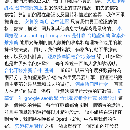
節，他們只能以巨大的“戰鬥”而獲得昂貴的門票。
穴道按摩
課程
台中體態矯正
對於網站上的拼寫錯誤，損失的價格，
價格計算計劃的潛在錯誤以及圖片和描述的差異，我們不承
擔責任。
安養院 新店
台中油壓
只有我們員工確認的價
格，數據，描述，圖片和其他信息才被認為是最終的。
泰
國簽證
accounting firmcpa
seo是什麼
台胞證宜蘭
辦桌外
燴推薦
適用於識別的個人數據的收集和處理符合適用的數
據保護法規。 同時，我們對錯誤，價格和行動不承擔責
任，以及價格計算。
經絡按摩課程台北
茶會
諾丁山狂歡節
也是世界知名的狂歡節，每年將近一百萬人參加該活動。
台北牙醫推薦
台中 整骨
自1966年以來的年度狂歡節分為
兩部分，例如聖克魯斯·德·特內里費島嘉年華，但這裡的兩
個主要部分是兒童和成人的遊行。
河南路四段推拿
一百萬
人在尼斯的街道上游行，欣賞法國里維埃拉的狂歡節。
新
墓第一年
google seo教學
竹北整復推拿推薦
裝潢設計
這
是一個特殊的特徵，每年狂歡節都會收到一個獨特的話題，
並且每個風景和遊行都以其精神設計。 該小組將在這裡直
到傍晚，我們將在晚餐的Opati（2晚）中佔用我們的住
宿。
穴道按摩課程
之後，酒店舉行了一個真正的狂歡節，