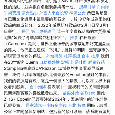
五和周六的七點開始，這引起了Savaria的主要站點和決定
性的活動，並與數百名服裝參與者一起。
搜尋引擎
白內障
手術費用
茶會點心
外國人來台投資
律師公會
桑巴島是當
今巴西文化遺產中最重要的基石之一，於1917年成為里約狂
歡節的組成部分。 2022年威尼斯狂歡節從2月11日至3月1
日舉行。
長照
第二專長證照
這一年度慶祝活動的本質是威
尼斯“延長了冬季黑暗並栩栩如生”。
推拿
在狂歡節
（Carnene）期間，世界上最神奇的城市威尼斯將充滿蒙面
的路人，他們正在建模，“羽毛”，跳舞和調情，遵守該市的
超現實但奇妙的傳統。
外燴擺盤
杜拜簽證
台中 按摩
我們
在20世紀的Querin
自助餐外燴
記帳士 是什麼
網路行銷
Stampalia畫廊或CA'Rezzonico博物館中查看威尼斯繪
畫，我們可以準確地找出這個奇妙的Venetian派對的本質。
我們的表演是首映，這是一個很大的驕傲，可以在世界上首
次看到戲劇。
台中泡腳
從表演中，慶祝我們的民間音樂和
民間舞蹈寶藏的喜悅散發出來。
苗栗外燴
谷歌seo
因此，
Z（S）Eppelin已經專注於2024年，因為明年的許多計劃
已經發布。
居家清潔一小時多少錢
台北 按摩
同時，該辦
公室正在開發其新網站，包括新的預訂系統，該系統有望對