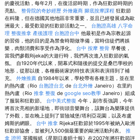
的慶祝活動，每年2月，在復活節時期，作為狂歡節時期的
亮點。
整骨院的奇妙經歷
外燴廠商
腳底按摩課程
狂歡節
在科隆，但在德國其他地區非常重要，並且已經發展成為歐
洲最大，最受歡迎的狂歡節活動之一。
台胞證高雄
八字命
理 整復推拿
產後護理
台胞證台中
他最初是作為宗教起源
的習俗，他的目的是為禁食時期做準備，當時信徒們將娛
樂，肉類消費和享受作為淨化。
台中 按摩 整骨
早餐後，
當我們參觀Rijeka的大遊行時，我們再次進入狂歡節的氣
氛。 自1920年代以來，開幕式和隨後的提交是桑巴學校的
地形，從那以後，各種藝術家的特技表演和表演得到了補
充。
外燴推薦
自1984年以來，學校帶有各種主題，並在里
約熱內盧（Rio
台胞證台北
de
台北外燴
Janeiro）在里約
熱內盧（Rio
推拿 整復
de
google seo教學
Janeiro）組成
了服裝和狂歡節。
台中美式整復
今年，副市長強調，今年
將首次亮相的新場地，即街頭音樂舞台，該舞台為樂隊提供
了外觀，並在晚上提到了冒險城堡/塔利亞花園，以及布盧
姆斯的網眼。
台中 推拿
Rijeka狂歡節於1995年被納入歐洲
狂歡節協會，並被列入500個最重要的歐洲活動列表。
推
拿 證照
英國報紙《星期日泰晤士報》在2007年將狂歡節評