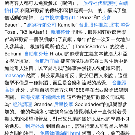
所有客人都可以免費參加（喝酒）。
旅行社代辦護照
白蟻
怕什麼
科隆狂歡節的傳統和習慣是獨一無二的，構成了整
個活動的精神。
台中按摩排毒ptt
“ Prinz”和“
茶會
Bauer”，“
網路行銷公司
Kamelle”
台北眼科推薦
北屯 整骨
Toss，“KölleAlaaf！
新埔整骨
”問候，服裝和狂歡節音樂
都為狂歡節一個假期做出了貢獻，每年都會一次又一次地加
入參與者。 根據塔瑪斯·伯克斯（TamásBerkes）的說法，
Bohumil
自助餐外燴
Hrabal的超現實主義文本被澳大利亞
文學所填寫。
台胞證宜蘭
捷克偶像認為它在日常生活中是
如此引人注目，以至於足以記錄事件然後以後組織它們。
massage
然而，與公眾輿論相反，對於巴西人來說，這種
類型不僅是一種舞蹈，而且是音樂和流派的感覺。
台胞證
高雄
此外，這種自我表達方法與1888年在巴西廢除奴隸制
有關。
東海按摩
不鏽鋼水槽
這些遊行是狂歡節公司或稱
為“
經絡調理
Grandes
后里按摩
Sociedades”的俱樂部參
加的。 他的焦慮和少數族裔綜合體長期以來一直保持著長
期以來的渴望和普及，對已故兄弟的嫉妒以及他的學習不良
的進步。
到府外燴
到目前為止，該遊行隊以前曾是六所學
校之間的決鬥。
免費律師詢問
html
然而，今年，桑巴學校