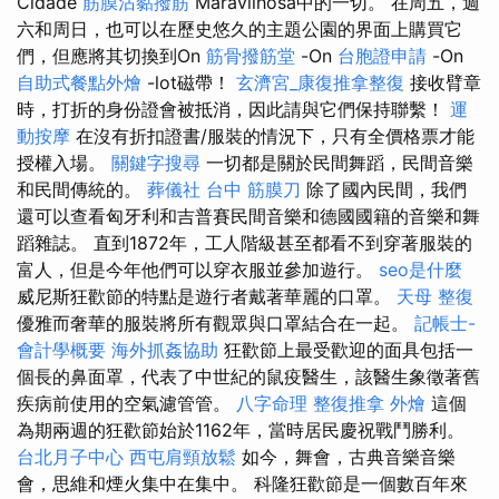
Cidade
筋膜沾黏撥筋
Maravilhosa中的一切。 在周五，週
六和周日，也可以在歷史悠久的主題公園的界面上購買它
們，但應將其切換到On
筋骨撥筋堂
-On
台胞證申請
-On
自助式餐點外燴
-lot磁帶！
玄濟宮_康復推拿整復
接收臂章
時，打折的身份證會被抵消，因此請與它們保持聯繫！
運
動按摩
在沒有折扣證書/服裝的情況下，只有全價格票才能
授權入場。
關鍵字搜尋
一切都是關於民間舞蹈，民間音樂
和民間傳統的。
葬儀社
台中 筋膜刀
除了國內民間，我們
還可以查看匈牙利和吉普賽民間音樂和德國國籍的音樂和舞
蹈雜誌。 直到1872年，工人階級甚至都看不到穿著服裝的
富人，但是今年他們可以穿衣服並參加遊行。
seo是什麼
威尼斯狂歡節的特點是遊行者戴著華麗的口罩。
天母 整復
優雅而奢華的服裝將所有觀眾與口罩結合在一起。
記帳士-
會計學概要
海外抓姦協助
狂歡節上最受歡迎的面具包括一
個長的鼻面罩，代表了中世紀的鼠疫醫生，該醫生象徵著舊
疾病前使用的空氣濾管管。
八字命理 整復推拿
外燴
這個
為期兩週的狂歡節始於1162年，當時居民慶祝戰鬥勝利。
台北月子中心
西屯肩頸放鬆
如今，舞會，古典音樂音樂
會，思維和煙火集中在集中。 科隆狂歡節是一個數百年來