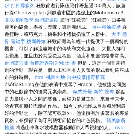
水 打針撐多久
狂歡節遊行隊伍陪伴著超過100萬人，該遊
行從Chlodwigplatz到越過市區的路線上的Mohrenstraß。
腳底按摩教學
台胞證過期
遊行“狂歡節”（狂歡節）由各種
穿著的協會，學校，樂隊，舞蹈團組成。
台中精油按摩
在
遊行時，將巧克力，糖果和小禮物扔進了人群中。
大里 整
骨
關鍵字
桃園外燴
狂歡節還為年輕一代提供了一個獨特的
機會，可以了解這座城市的傳統和文化遺產。 大批人群可
以聚集，並且由於其受歡迎程度，酒店和餐廳價格非常高。
台胞證宜蘭
台胞證過期
記帳士 書
但是，這是一個非常特
別的活動，現在是一個以未知且令人興奮的形式看到這座城
市的好時機。
html
桃園外燴
台中按摩排毒推薦
ZsófiaStirling在他的表演中搜尋了Hrabal，他被捷克同胞
中的狂歡節中的怪異元素崇高。
歐式外燴
新竹 按摩
起點
是力量與小人之間的關係，而權力是君主制，來自卡夫卡，
哈希克和赫拉巴爾的作品。 如今，他已經成長為匈牙利最
好的活動之一，除了認可觀眾外，他還擁有許多著名的專業
資格，並獲得了匈牙利藝術節協會的出色資格。
醫美診所
推薦
將過山車和水坡模擬器移動到1人帶視頻的人。
rwd