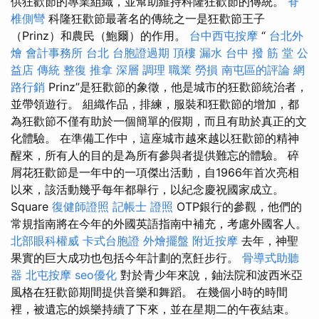
供狂歡節的專業組織，並幫助維持科隆狂歡節的傳統。
脊
椎側彎
科隆狂歡節最著名的傳統之一是狂歡節王子
（Prinz）和農民（鮑爾）的作用。
台中西屯按摩
“
台北外
燴
會計事務所 台北
台胞證過期
頂樓 漏水
台中 撥 筋 堂 公
益店 傳統 整復 推拿 深層 調理 職業 勞損 南屯區的評論
網
路行銷
Prinz”是狂歡節的象徵，他是城市的狂歡節統治者，
並帶領遊行。 組織作品，排練，服裝和狂歡節的增加，都
為狂歡節不僅有助於一個簡單的假期，而且有助於真正的文
化體驗。 在準備工作中，這座城市越來越以狂歡節的精神
醒來，所有人的目的是為所有參與者提供難忘的體驗。 碎
屑花狂歡節是一年中的一項傑出活動，自1966年首次亮相
以來，該活動幾乎每年都舉行，以紀念慶祝國家成立。
Square
復健師證照
記帳士 證照
OTP銀行的參觀，他們的
常規指南將在今年的外國英語指南中補充，考慮外國客人。
北部眼科權威
卡式台胞證
外燴擺盤
附近按摩
去年，神聖
果實的巨大成功也包括今年計劃的烹飪步行。
骨導式助聽
器
北屯按摩
seo優化
對於青少年來說，鈾法院和波西米亞
風格在狂歡節期間提供音樂和舞蹈。 在幾個小時的時間
裡，被遺忘的娛樂持續了下來，並在星期二的午夜結束。