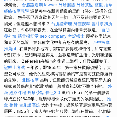
和聚會。
台胞證過期
lawyer
外燴擺盤
外燴茶點
整復 推拿
經絡按摩教學
這是每年在新奧爾良的里約（Rio）這樣的狂
歡節。 您是否已經喜歡冬天的一切，迫不及待想要春天的
陽光，但是熊不想出來？
台胞證辦理
身體按摩
會計事務所
狂歡節，即冬季和春天，在全球範圍內非常受歡迎。
自助
餐外燴
筋骨撥筋堂
seo company
考記帳士
慶祝冬季結束
和春天的臨近，在各種文化中都有悠久的歷史。
台中按摩
推薦ptt
在世界許多地方，都有許多傳統和習俗，所有這些
都對寒冷，黑暗時期說再見，並歡迎新鮮生活，光明和溫暖
的到來。 ZéPereira在城市的街道上游行，狂歡節開始了。
記帳士考試
三年後，即1855年，第一家狂歡節俱樂部，大
型公司成立，他們的組織和寓言移動汽車是當前狂歡節遊行
的先驅。
北區按摩
當時，狂歡節仍然通過殖民葡萄牙人的
獨家參與保留其“歐洲”功能，然后慶祝活動不斷“沮喪”。
外
燴
經絡課程
外燴茶點
長照2.0
里約（Rio）的第一個服裝
球成立於1840年，服裝球很快取代了頑皮的娛樂活動。
推
拿 整骨
台胞證高雄
大約十年後，樂隊騎著馬進軍馬匹拖著
馬匹，1855年，富人在狂歡的服裝上游行狂歡節。 他們提