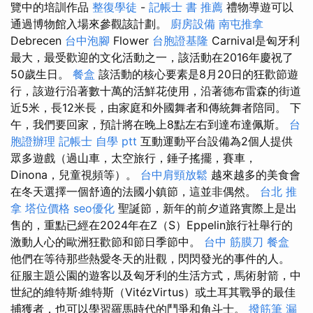
覽中的培訓作品
整復學徒
-
記帳士 書 推薦
禮物導遊可以
通過博物館入場來參觀該計劃。
廚房設備
南屯推拿
Debrecen
台中泡腳
Flower
台胞證基隆
Carnival是匈牙利
最大，最受歡迎的文化活動之一，該活動在2016年慶祝了
50歲生日。
餐盒
該活動的核心要素是8月20日的狂歡節遊
行，該遊行沿著數十萬的活鮮花使用，沿著德布雷森的街道
近5米，長12米長，由家庭和外國舞者和傳統舞者陪同。 下
午，我們要回家，預計將在晚上8點左右到達布達佩斯。
台
胞證辦理
記帳士 自學 ptt
互動運動平台設備為2個人提供
眾多遊戲（過山車，太空旅行，錘子搖擺，賽車，
Dinona，兒童視頻等）。
台中肩頸放鬆
越來越多的美食會
在冬天選擇一個舒適的法國小鎮節，這並非偶然。
台北 推
拿
塔位價格
seo優化
聖誕節，新年的前夕道路實際上是出
售的，重點已經在2024年在Z（S）Eppelin旅行社舉行的
激動人心的歐洲狂歡節和節日季節中。
台中 筋膜刀
餐盒
他們在等待那些熱愛冬天的壯觀，閃閃發光的事件的人。
征服主題公園的遊客以及匈牙利的生活方式，馬術射箭，中
世紀的維特斯·維特斯（VitézVirtus）或土耳其戰爭的最佳
捕獲者，也可以學習羅馬時代的鬥爭和角斗士。
撥筋筆
漏