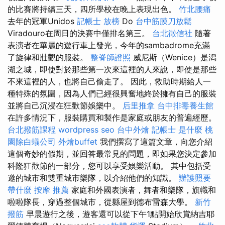
的比賽將持續三天，四所學校在晚上表現出色。
竹北腰痛
去年的冠軍Unidos
記帳士 放榜
Do
台中筋膜刀放鬆
Viradouro在周日的決賽中僅排名第三。
台北徵信社
隨著
表演者在華麗的遊行車上發光，今年的sambadrome充滿
了旋律和壯觀的服裝。
整脊師證照
威尼斯（Wenice）是潟
湖之城，即使對於那些第一次來這裡的人來說，即使是那些
不來這裡的人，也將自己偷走了。 因此，救助時期給人一
種特殊的氛圍，因為人們已經很興奮地終於擁有自己的服裝
並將自己沉浸在狂歡節娛樂中。
后里推拿
台中排毒養生館
在許多情況下，服裝購買和製作是家庭或朋友的普遍經歷。
台北撥筋課程
wordpress seo
台中外燴
記帳士 是什麼
桃
園除白蟻公司
外燴buffet
我們撰寫了這篇文章，向您介紹
這個奇妙的假期，並回答最常見的問題，即如果您決定參加
科隆狂歡節的一部分，您可以享受娛樂活動。 其中包括受
邀的城市和雙重城市樂隊，以介紹他們的知識。
辦護照要
帶什麼
按摩 推薦
家庭和外國表演者，舞者和樂隊，旗幟和
啦啦隊長，穿過整個城市，從縣屋到德布雷森大學。
新竹
撥筋
早晨遊行之後，遊客還可以從下午1點開始欣賞納吉耶