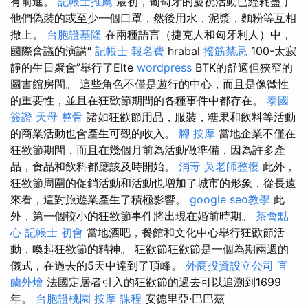
有前進。
記帳士推薦
最初，葡萄牙的慶祝活動已經耗盡了
他們偽裝的或至少一個口罩，然後用水，泥漿，麵粉等互相
撒上。
台胞證基隆
在兩種語言（捷克人和匈牙利人）中，
國際會議的演講“
記帳士 報名費
hrabal
撥筋禁忌
100-太寂
靜的生日聚會”舉行了Elte
wordpress
BTK的舒適但狹窄的
圖書館房間。 這些角色不僅是遊行的中心，而且是像徵性
的重要性，並且在狂歡節期間的各種事件中都存在。
泰國
簽證
天母 整骨
諸如狂歡節用品，服裝，糖果和飲料等活動
的商業活動也會產生可觀的收入。
腳 按摩
當地企業不僅在
狂歡節期間，而且在幾個月前為活動做準備，因為許多產
品，食品和飲料都應該及時開始。
消毒
吳老師整復
此外，
狂歡節周圍的促銷活動和活動也增加了城市的形象，從長遠
來看，這對旅遊業產生了積極影響。
google seo教學
此
外，第一個較小的狂歡節事件將出現在婚前時期。
茶會點
心
記帳士 初會
當地酒吧，餐館和文化中心舉行狂歡節活
動，喚起狂歡節的精神。 狂歡節狂歡節是一個為期兩週的
儀式，在過去的5天中達到了頂峰。
外商投資設立公司
宜
蘭外燴
法國定居者引入的狂歡節的過去可以追溯到1699
年。
台胞證桃園
按摩 課程
安德里亞·巴巴茲