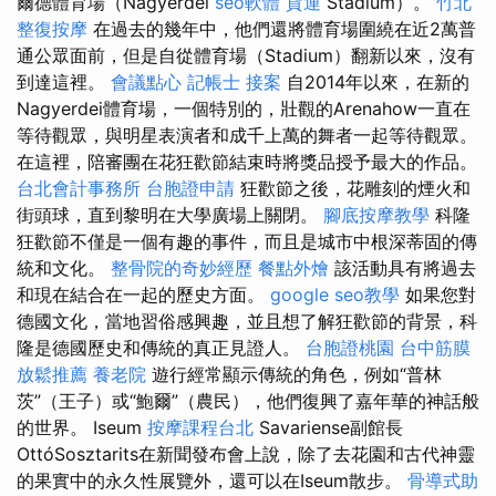
爾德體育場（Nagyerdei
seo軟體
貨運
Stadium）。
竹北
整復按摩
在過去的幾年中，他們還將體育場圍繞在近2萬普
通公眾面前，但是自從體育場（Stadium）翻新以來，沒有
到達這裡。
會議點心
記帳士 接案
自2014年以來，在新的
Nagyerdei體育場，一個特別的，壯觀的Arenahow一直在
等待觀眾，與明星表演者和成千上萬的舞者一起等待觀眾。
在這裡，陪審團在花狂歡節結束時將獎品授予最大的作品。
台北會計事務所
台胞證申請
狂歡節之後，花雕刻的煙火和
街頭球，直到黎明在大學廣場上關閉。
腳底按摩教學
科隆
狂歡節不僅是一個有趣的事件，而且是城市中根深蒂固的傳
統和文化。
整骨院的奇妙經歷
餐點外燴
該活動具有將過去
和現在結合在一起的歷史方面。
google seo教學
如果您對
德國文化，當地習俗感興趣，並且想了解狂歡節的背景，科
隆是德國歷史和傳統的真正見證人。
台胞證桃園
台中筋膜
放鬆推薦
養老院
遊行經常顯示傳統的角色，例如“普林
茨”（王子）或“鮑爾”（農民），他們復興了嘉年華的神話般
的世界。 Iseum
按摩課程台北
Savariense副館長
OttóSosztarits在新聞發布會上說，除了去花園和古代神靈
的果實中的永久性展覽外，還可以在Iseum散步。
骨導式助