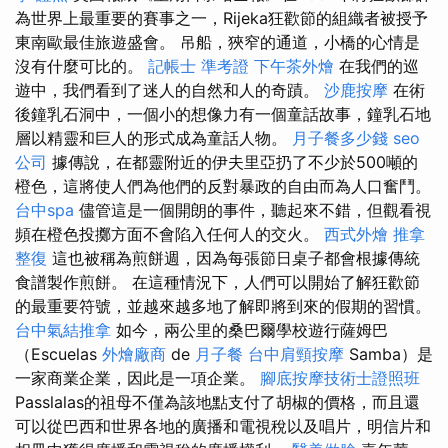
為世界上最重要的賽事之一，Rijeka狂歡節的組織者被授予
東南歐最佳旅遊盛會。 吊船，狹窄的通道，小橋的心情是
沒有什麼可比的。
記帳士 準考證
下午茶外燴
在我們的巡
遊中，我們看到了迷人的自然和人的奇蹟。
沙鹿按摩
在術
後鐘乳石洞中，一個小的想像力有一個童話故事，鐘乳石地
層以精靈和巨人的形式成為童話人物。
月子餐多少錢
seo
公司
據傳說，在都靈附近的伊夫里亞扔了不少於500噸的
橙色，這將使人們為他們的反對暴政的自由而為人口奮鬥。
台中spa
儘管這是一個開朗的事件，聽起來不錯，但觀看視
頻在橙色投擲方面不會陷入任何人的交火。
西式外燴
推拿
整復
這也被稱為煎餅週，因為每張節日桌子都會根據傳統
食譜製作煎餅。 在這種情況下，人們可以開始了解狂歡節
的最重要符號，並越來越多地了解即將到來的假期的習慣。
台中氣結推拿
如今，兩公里的桑巴爾學校遊行薩姆巴
（Escuelas
外燴廠商
de
月子餐
台中肩頸按摩
Samba）是
一家商業企業，因此是一項企業。
腳底按摩技術士證照班
Passlalas的祖母不僅為該地點支付了胡椒的價格，而且還
可以從巴西和世界各地的廣播和電視稅以及唱片，明信片和