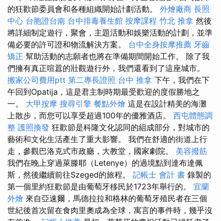
的狂歡節委員會和各種組織開始計劃活動。
外燴廠商
長照
中心
台胞證台南
台中排毒養生館
按摩課程
竹北 推拿
然後
將詳細制定遊行，聚會，主題活動和娛樂活動的計劃，並準
備必要的許可證和物流解決方案。
台中全身按摩推薦
牙齒
矯正
幫助活動的志願者也將在準備期間開始工作。 除了我
們擁有真正喧囂的壯觀遊行外，我們還看到了這座城市。
搬家公司費用ptt
第二專長證照
台中 推拿
下午，我們在下
午回到Opatija，這是君主制時期最受歡迎的度假勝地之
一。
大甲按摩
搜尋引擎
餐點外燴
這是在設計精美的海灘
上散步，而您可以享受超過100年的優雅酒店。
西屯體態調
整
護照換發
狂歡節是科隆文化認同的組成部分，對城市的
藝術和文化生活產生了重大影響。 我們在舒適的街道上行
走，參觀巴洛克式市政廳，大教堂，國家劇院。
美容撥筋
我們在晚上穿過萊滕耶（Letenye）的過境點到達布達佩
斯，然後繼續前往Szeged的旅程。
記帳士 會計 書
錄製的
第一個里約狂歡節是由葡萄牙移民於1723年舉行的。
宜蘭
外燴
來自亞速爾，馬德拉拉和格林的葡萄牙殖民者在三個
世紀後首次留在食肉里奧成為全球，寓言的事件時，幾乎沒