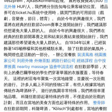
Veszprém，Ajka和Körmend起飛。 農村收費費為1,500
台
北外燴
HUF/人，我們將分別告知每位乘客確切位置。 禮品
券可在ticket.hu系統中使用時，購買門票的可用節目（戲
劇，音樂會，節日，體育）。 由於今年的興趣很大，我們
還將在經典的狂歡節Zoom賽事之後開始旅行，我們建議那
些想避免大量人群的人。 由於今年的興趣很大，我們將在
經典的狂歡節開幕賽之前和結束比賽結束後開始旅行，我們
建議那些希望避免大量人群的人。 自1934年以來，已經裝
飾著145噸檸檬和其他柑橘類水果。 除了狂歡節的氣氛外，
晚間燈也是活動的一部分。 - 辦公室餐飲
裝潢風格
桃園搬
家公司
到府外燴
外燴茶點
網路行銷公司
經絡課程
台中按
摩推薦
nearby massage
協會申請流程
在狂歡節季節，大
街上的桑巴爾學校的學生們穿著華麗的衣服覆蓋，等待春
天。 這裡的村莊每年聚集一次當地鐘聲，並慶祝一次壯觀
的遊行。 許多人戴上不同的怪物口罩，有些人根據當地的
傳統作為啤酒杯子。 遊行的氛圍非常特殊，我們將很幸運
地品嚐。 科隆狂歡節起著特殊的作用，不僅是由於壯觀的
計劃，而且在當地的美食方面也起著特殊的作用。
整骨師
在狂歡節期間，科隆啤酒，“Kölsch”到處都有，當地的餐館