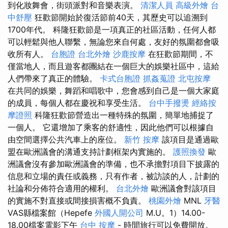
到化妝舞會，街頭派對和音樂表演。
清潔人員
高級外燴
台
中舒壓
狂歡節開始於復活節前40天，其歷史可以追溯到
1700年代。 科隆狂歡節是一項真正的社區活動，任何人都
可以輕鬆與他人聯繫，無論您來自何處，友好的氛圍都會吸
收所有人。
台胞證
台北外燴
沙鹿按摩
在狂歡節期間，不
僅當地人，而且遊客都團結在一個巨大的娛樂社區中，這給
人們帶來了真正的體驗。
卡式台胞證
抓姦蒐證
北屯按摩
在共同的娛樂，舞蹈和唱歌中，您會感到自己是一個大家庭
的成員，每個人都在慶祝和享受生活。
台中手撥燙
經絡按
摩證照
科隆狂歡節營造出一種特殊的氛圍，簡單地捕捉了
一個人。 它還增加了乘客的舒適性，因此他們可以根據自
由空間選擇公共汽車上的座位。
新竹 按摩
該項目是通過歐
盟在歐洲議會的溝通支持計劃框架內實施的。
護照換發
歐
洲議會沒有參加歐洲議會的準備，也不承擔對項目下披露的
信息和立場的責任或義務，只有作者，被訪談的人，計劃的
社論和分佈符合適用的權利。
台北外燴
歐洲議會對該項目
的實施不對直接或間接損害概不負責。
桃園外燴
MNL
牙醫
VAS縣檔案館（Hepefe
外國人開公司
M.U。1）14.00-
18.00檔案電影下午
台中 按摩
- 時間旅行可以免費開放。