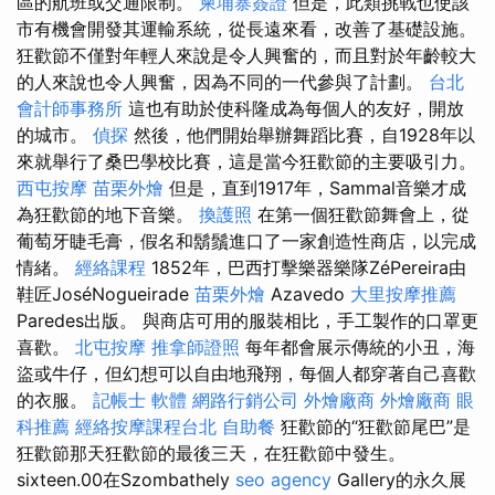
區的航班或交通限制。
柬埔寨簽證
但是，此類挑戰也使該
市有機會開發其運輸系統，從長遠來看，改善了基礎設施。
狂歡節不僅對年輕人來說是令人興奮的，而且對於年齡較大
的人來說也令人興奮，因為不同的一代參與了計劃。
台北
會計師事務所
這也有助於使科隆成為每個人的友好，開放
的城市。
偵探
然後，他們開始舉辦舞蹈比賽，自1928年以
來就舉行了桑巴學校比賽，這是當今狂歡節的主要吸引力。
西屯按摩
苗栗外燴
但是，直到1917年，Sammal音樂才成
為狂歡節的地下音樂。
換護照
在第一個狂歡節舞會上，從
葡萄牙睫毛膏，假名和鬍鬚進口了一家創造性商店，以完成
情緒。
經絡課程
1852年，巴西打擊樂器樂隊ZéPereira由
鞋匠JoséNogueirade
苗栗外燴
Azavedo
大里按摩推薦
Paredes出版。 與商店可用的服裝相比，手工製作的口罩更
喜歡。
北屯按摩
推拿師證照
每年都會展示傳統的小丑，海
盜或牛仔，但幻想可以自由地飛翔，每個人都穿著自己喜歡
的衣服。
記帳士 軟體
網路行銷公司
外燴廠商
外燴廠商
眼
科推薦
經絡按摩課程台北
自助餐
狂歡節的“狂歡節尾巴”是
狂歡節那天狂歡節的最後三天，在狂歡節中發生。
sixteen.00在Szombathely
seo agency
Gallery的永久展