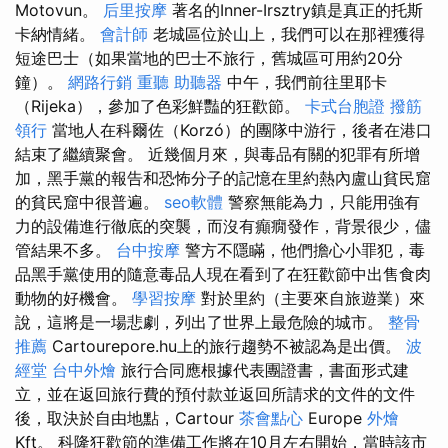
Motovun。
后里按摩
著名的Inner-Irsztry鎮是真正的托斯
卡納情緒。
會計師
老城區位於山上，我們可以在那裡獲得
短途巴士（如果當地的巴士不旅行，舊城區可用約20分
鐘）。
網路行銷
重聽 助聽器
中午，我們前往里耶卡
（Rijeka），參加了色彩鮮豔的狂歡節。
卡式台胞證
撥筋
領行
當地人在科爾佐（Korzó）的團隊中游行，後者在港口
結束了繼續聚會。 近幾個月來，與毒品有關的犯罪有所增
加，黑手黨的報告和恐怖分子的記憶在里約熱內盧山貧民窟
的貧民窟中很普遍。
seo軟體
警察無能為力，只能用強有
力的設備進行徹底的突襲，而沒有癲癇發作，背景很少，儘
管結果不多。
台中按摩
警方不隱瞞，他們擔心小罪犯，毒
品黑手黨使用的隨意毒品人現在看到了在狂歡節中出售食肉
動物的好機會。
學習按摩
對於里約（主要來自旅遊業）來
說，這將是一場悲劇，列出了世界上最危險的城市。
整骨
推薦
Cartourepore.hu上的旅行趨勢不被認為是出價。
波
經堂
台中外燴
旅行合同應根據代表團證書，書面形式建
立，並在返回旅行費的預付款並返回所請求的文件的文件
後，取決於自由地點，Cartour
茶會點心
Europe
外燴
Kft。 科隆狂歡節的準備工作將在10月左右開始，當時該市