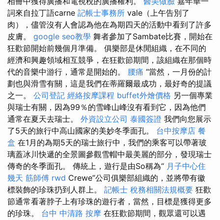
相冊中獲得廣播和電視稅的廣播權利。
醫美做臉
嘉年華一
詞來自拉丁語carne
記帳士事務所
vale（上午告別了
肉），儘管沒有人會認為他在為期四天的活動中看到了許多
皮膚。
google seo教學
舞者參加了Sambate比賽，開始在
狂歡節開始前幾個月準備。 俱樂部是休閒組織，在不同的
經濟和興趣領域相互競爭，在狂歡節期間，該組織在那個時
代的音樂中游行，通常是開始的。
腰痛
“當然，一月份的計
劃也與滑雪有關，這是我們在蒂羅爾最成功，最好奇的提議
之一。
公司登記
經絡按摩課程
buffet外燴價格
另一個專業
與瑞士有關，因為99％的雪峰山峰沒有看到它，因為他們
通常在夏天去瑞士。
外資設立公司
泰國簽證
我們向您展示
了5天的旅行中高山國家的美妙冬季面孔。
台中按摩店
餐
盒
在1月的為期5天的瑞士旅行中，我們的乘客可以帶著玻
璃蓋冰川快遞的全景圖參觀雪帽中最美麗的部分，發現瑞士
傳奇的冬季面孔。 傳統上，遊行是由So稱為“
月子中心住
幾天
筋師傅
rwd
Crewe”公司俱樂部組織的，並將帶有徽
標裝飾的珍珠扔到人群上。
記帳士 稅務相關法規概要
狂歡
節通常看著脖子上有珍珠的遊行者，當然，目標是獲得更多
的珍珠。
台中 中清路 按摩
在狂歡節期間，觀眾還可以遇