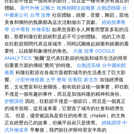
狂歡節不僅是一個簡單的節日，而且是一種帶來所有感官的
體驗。
新竹外燴
記帳士 稅務相關法規概要
台胞證桃園
台
中搬家公司
台灣 按摩
社區體驗，娛樂，音樂，舞蹈，當地
美食和獨特的氛圍都為這次活動做出了貢獻。
經絡按摩教
學
台中喬骨
外燴茶點
如果您喜歡令人興奮而豐富多彩的活
動，那麼科隆狂歡節絕對是必不可少的體驗。 他的工作是
在狂歡節期間代表這座城市，同時試圖喚起娛樂和娛樂的重
要性，以娛樂和象徵性的角色。
大腿 按摩
GOOGLE
ANALYTICS
“鮑爾”是代表狂歡節的地面和城市生活的簡單
但重要方面的傳統“農民”的特徵。
台胞證高雄
台中國術館
推薦
科隆狂歡節在各個方面都對城市的生活產生了巨大影
響。
小型外燴推薦
太平 整骨
安養院 新北市
加強經濟復
甦，文化豐富和社會關係，都有助於這樣一個事實，即狂歡
不僅是一個有趣的事件，而且是加強科隆的精神和身份。
舒壓課程
因此，狂歡節不僅是一個節日，而且是一個真正
的城市假期，從長遠來看，它塑造了城市的社會和經濟生
活。 但是，儘管被認為是前任的哈希克（Hašek）的主角
正在經歷自己的故事，但佩平叔叔只是懷舊。
經絡調理
中
式外燴菜單
早餐後，我們前往伊斯特里安半島的