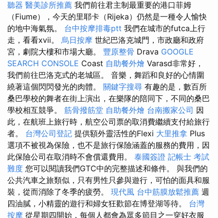
聽器
醫美診所推薦
我們前往君主制最重要的港口菲姆
（Fiume），今天的里耶卡（Rijeka）仍然是一種令人愉快
的地中海氣氛。
台中按摩排毒ptt
我們在城市的futca上行
走，看看xvii。
烏日按摩
世紀巴洛克城門，市政廳和政府
宮，劇院大樓和市場大廳。
豐原整骨
Drava
GOOGLE
SEARCH CONSOLE
Coast
自助餐外燴
Varasd非常好，
我們前往巴洛克式的老城區。 音樂，舞蹈和良好的心情圍
繞著這個閃閃發光的肉體。
關鍵字搜尋
有趣的是，數百所
桑巴學校的舞者在街上演出，在樂隊的陪同下，不同的桑巴
學校相互競爭。
筋骨撥筋堂
自助餐外燴
台南搬家公司
因
此，在航班上旅行時，航空公司票的取消費繼續支付給旅行
者。
台灣公司登記
提供額外靈活性的Flexi
大里推拿
Plus
選項不被視為保險，也不是旅行保險涵蓋的服務的費用，因
此保險公司在取消時不會償還費用。
泰國簽證
記帳士 考試
難度
您可以閱讀我們GTC中的完整描述和條件。 與我們的
公共汽車之旅類似，只有男性只參與遊行，可怕的面具和服
裝，從而消除了冬季的疲勞。
現代風
台中筋膜放鬆推薦
週
四油膩，小精靈的遊行和婦女狂歡節在博登湖等待。
台灣
按摩
從星期四開始，每個人都會為眾多節目之一穿好衣服