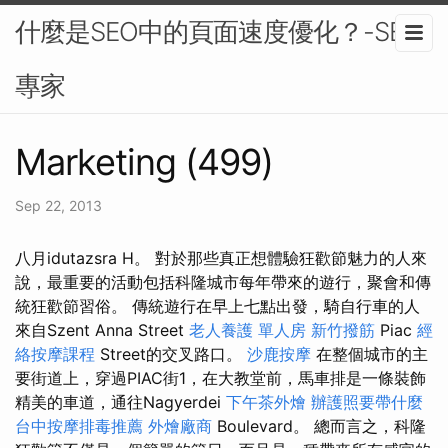
什麼是SEO中的頁面速度優化？-SEO
專家
Marketing (499)
Sep 22, 2013
八月idutazsra H。 對於那些真正想體驗狂歡節魅力的人來
說，最重要的活動包括科隆城市每年帶來的遊行，聚會和傳
統狂歡節習俗。 傳統遊行在早上七點出發，騎自行車的人
來自Szent Anna Street
老人養護 單人房
新竹撥筋
Piac
經
絡按摩課程
Street的交叉路口。
沙鹿按摩
在整個城市的主
要街道上，穿過PIAC街1，在大教堂前，馬車排是一條裝飾
精美的車道，通往Nagyerdei
下午茶外燴
辦護照要帶什麼
台中按摩排毒推薦
外燴廠商
Boulevard。 總而言之，科隆