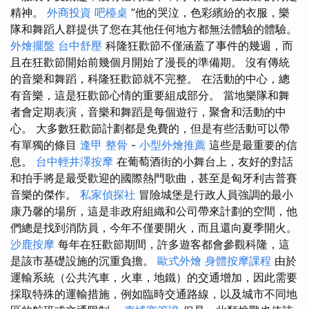
精神。
外商投資
吧檯桌
”他的哭泣，色彩繽紛的衣服，樂
隊和舞蹈人群提供了您在其他任何地方都無法體驗的體驗。
外燴擺盤
台中舒壓
科隆狂歡節不僅涵蓋了事件的幾週，而
且在狂歡節開始前幾個月開始了漫長的準備期。 沒有傳統
的音樂和舞蹈，科隆狂歡節就不完整。 在活動的中心，總
有音樂，這是狂歡節心情的重要組成部分。 當地樂隊和舞
者會定期表演，音樂和舞蹈是每個遊行，聚會和活動的中
心。 大多數狂歡節計劃都是免費的，但是有些活動可以帶
有單獨的條目
逢甲 整骨
-
小型外燴推薦
這些是最重要的信
息。
台中輕井澤按摩
在葡萄酒街的小舞台上，友好的對話
和拍手將是最受歡迎的國際熱門歌曲，甚至是匈牙利吉普賽
音樂的傑作。
私家偵探社
冒險城堡是行政人員強調的最小
康乃馨的場所，這是非政府組織和公司帶來計劃的空間，他
們總是找到消防員，今年不僅要開火，​​而且還向夏季開火。
沙鹿按摩
每年在狂歡節期間，許多遊客都會參觀科隆，這
是該市基礎設施的沉重負擔。
歐式外燴
身體按摩課程
由於
運輸系統（公共汽車，火車，地鐵）的交通增加，因此需要
採取特殊的運輸措施，例如臨時交通路線，以及城市不同地