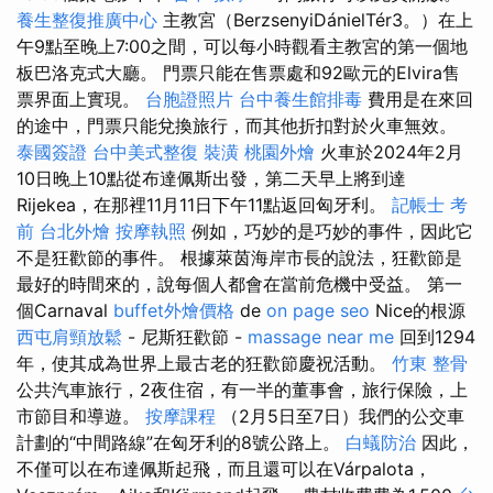
養生整復推廣中心
主教宮（BerzsenyiDánielTér3。）在上
午9點至晚上7:00之間，可以每小時觀看主教宮的第一個地
板巴洛克式大廳。 門票只能在售票處和92歐元的Elvira售
票界面上實現。
台胞證照片
台中養生館排毒
費用是在來回
的途中，門票只能兌換旅行，而其他折扣對於火車無效。
泰國簽證
台中美式整復
裝潢
桃園外燴
火車於2024年2月
10日晚上10點從布達佩斯出發，第二天早上將到達
Rijekea，在那裡11月11日下午11點返回匈牙利。
記帳士 考
前
台北外燴
按摩執照
例如，巧妙的是巧妙的事件，因此它
不是狂歡節的事件。 根據萊茵海岸市長的說法，狂歡節是
最好的時間來的，說每個人都會在當前危機中受益。 第一
個Carnaval
buffet外燴價格
de
on page seo
Nice的根源
西屯肩頸放鬆
- 尼斯狂歡節 -
massage near me
回到1294
年，使其成為世界上最古老的狂歡節慶祝活動。
竹東 整骨
公共汽車旅行，2夜住宿，有一半的董事會，旅行保險，上
市節目和導遊。
按摩課程
（2月5日至7日）我們的公交車
計劃的“中間路線”在匈牙利的8號公路上。
白蟻防治
因此，
不僅可以在布達佩斯起飛，而且還可以在Várpalota，