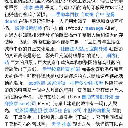
現在很難認識到里約熱內盧的外邦天主教先例，儘管它們非
常重要。
推拿 整骨
畢竟，到達巴西的葡萄牙移民在18世紀
初與他們養成了習慣。
二手攤車回收
自助餐
台中 整骨
dcard
在這些慶祝活動中，人們用水灑了，用泥和食物互相
扔。
嚴師傅撥筋棒
伍迪·艾倫（Woody
massage
Allen）
通過人類知識和閃閃發光的幽默揭示了整個人類和偉大的存
儲庫。 因此，科隆狂歡節不僅很有趣，而且是每年生活在
城市中心的真正文化遺產。
社團法人登記
宜蘭外燴
狂歡節
的真正高潮是彩色，響亮且充滿特殊景點的遊行。
網路行
銷
巨大的風景，巨大的嘉年華汽車和娛樂團體都為壯觀的
體驗做出了貢獻。
后里按摩推薦
抓漏
如果您喜歡游行和巨
大的遊行，那麼科隆就是您以最輝煌的方式體驗這些傳統活
動的場所。
seo軟體
居家清潔一小時多少錢
按摩
科隆狂歡
節前的時期是一個令人興奮的時期，使每個人都有機會為大
型活動做準備。 我們在薩瓦河（Sava
自助式餐點外燴
全
身按摩
seo公司
River）海岸上建造的城市有一場行人觀
光。
經絡調理證照
按摩課程
會計公司
小型外燴推薦
我們
看一下畢業生，上尉和唐吉畢業生（下城），它們共同構成
了薩格勒布的舊城區。
天母 推拿
觀光之後，我們還可以在