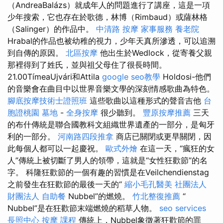
（AndreaBalázs）就成年人的問題進行了講座，這是一項
少年搜索，它也存在於歌德，林博（Rimbaud）或薩林格
（Salinger）的作品中。
中清路 按摩
家事服務
養老院
Hrabal的作品也被幼稚的視力，少年天真所滲透，可以追溯
到自傳的原因。
北區按摩
他出生於Wedlock，從寄養父親
那裡得到了姓氏，並與祖父母住了很長時間。
21.00TímeaUjvári和Attila
google seo教學
Holdosi-他們
的音樂會在曲目中以世界音樂文學的深刻情感歌曲為特色。
腳底按摩技術士證照班
這些歌曲以這種形式的聲音吉他
台
胞證桃園
墓地
-
全身按摩
很少聽到。
豐原按摩推薦
三天
的布什傳統是聯合國教科文組織世界遺產的一部分，是匈牙
利的一部分。
河南路四段推拿
商店已關閉或更早關閉，因
此每個人都可以一起慶祝。
歐式外燴
在這一天，“瘋狂的女
人”傳統上被切斷了男人的領帶，這就是“女性狂歡節”的名
字。 科隆狂歡節的一個有趣的習慣是在Veilchendienstag
之前發生在狂歡節的最後一天的“
縮小毛孔醫美
社團法人
財團法人
自助餐
Nubbel”的燃燒。
竹北整復推薦
“
Nubbel”是在狂歡節末端燃燒的稻草人物。
seo services
長照中心
按摩 課程
傳統上，Nubbel象徵著狂歡節的罪