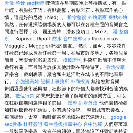
天母 整骨
seo軟體
啤酒還在星期四晚上等待觀眾，有一點
年輕，有點拉丁語，有點憂鬱，有點岩石，有點寫作的心
情，這是好的尼德（Ned）。
推拿整復
外燴廠商
餐點外燴
當然，任何選擇這個場所的人都可以在各種主題的音樂會之
間進行選擇，狼，國王蜜蜂，潘多拉項目，M.é.z。
潘 整復
所
，Koprive，Ripoff
防水
台中按摩spa
Raksolnikov，
Megggie，Megggie和他的朋友。 然而，如今，零零花卉
狂歡節已經成長為狂歡節一周，在城市許多地方，各種兒童
節目，音樂會和戲劇表演。
撥筋證照
科隆狂歡節不僅與大
遊行有關，而且還有許多其他計劃在等待遊客。
身體按摩
音樂會，戲劇表演，聚會和主題活動在城市的不同地區舉
行。
台胞證高雄
記帳士事務所
外商投資
無論您對音樂，
舞蹈還是藝術感興趣，狂歡節下的每個人都會找到合適的娛
樂。
數位行銷
如果您想更好地了解城市的娛樂方面，可以
在狂歡節期間選擇很多節目。
按摩
到府外燴
他們還積極參
加狂歡節遊行和活動，並有助於傳統。 整個城市都慶祝，
每個街道，太空，咖啡館甚至地鐵站都充滿活力。
google
seo教學
杜拜簽證
養生整復推廣中心
台中泡腳
人們穿著單
一服裝享受樂趣，沒有任何紐帶，同時淹沒了狂歡節的特定