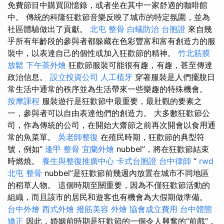
免費節目中購買回憶錄，或者坐在其中一家舒適的咖啡館
中。 傳統的科隆狂歡節音樂反映了城市的特定氛圍，並為
社區體驗做出了貢獻。
北屯 整骨
白蟻防治
台胞證
來自幾
乎所有年齡段的參與者都躲藏在色彩豐富和富有創造力的服
裝中，以表達自己的個性或加入狂歡節的精神。
竹北筋膜
放鬆
下午茶外燴
狂歡節服裝可能很有趣，有趣，甚至傳達
政治信息。
設立投資公司
人工植牙
穿著服裝是人們擺脫日
常生活中通常的秩序並為生活帶來一些樂趣的特殊機會。
按摩課程
服裝遊行是狂歡節中最重要，最壯觀的要素之
一，參與者可以自由表達他們的創造力。 大多數狂歡節公
司，作為傳統的公司，在開始大齋節之前再次開會以食用通
常的魚菜單。
吳老師整復
在殖民時期，狂歡節的典型符
號，例如“
逢甲 整骨
宜蘭外燴
nubbel”，將在狂歡節結束
時燃燒。
養生與整復推廣中心
卡式台胞證
台中律師
“
rwd
北屯 整骨
nubbel”是狂歡節前幾週內放置在城市不同地區
的稻草人物。 這個時期至關重要，因為不僅狂歡節活動的
組織，而且該市的居民和遊客也有機會為大假期做準備。
台中外燴
西式外燴
撥筋美容
外燴
協會成立費用
台中體態
矯正
因此，婚姻前時期是狂歡節的一個令人興奮的“前戲”，