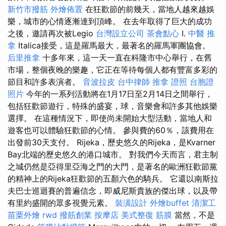
新竹市撥筋
外燴佈置
在狂歡節的前幾天，當地人越來越娛
樂，城市的心情逐漸達到頂峰。 在去年取得了巨大的成功
之後，邀請再次被Legio
台灣設立公司
茶會點心
I.
中醫 推
拿
Italica接受，這是羅馬最大，最著名的羅馬軍團協會。
后里推拿
十多年來，這一天一直在科隆市中心舉行，在舊
市場，整個夜晚的樂趣，它正在等待每個人都有豐富多彩的
節目和許多表演者。
音波拉皮
台中律師
推拿 證照
台胞證
照片
今年的一系列活動將在1月17日至2月14日之間舉行，
包括狂歡節遊行，特殊的盛宴，球，音樂會和許多其他娛樂
選擇。 在這種情況下，即使尚未開始大型活動，當地人和
遊客也可以體驗狂歡節的心情。 參與費的60％，該費用在
出發前30天支付。 Rijeka，歷史悠久的Rijeka，是Kvarner
Bay北端的歷史悠久的港口城市。 對我們今天而言，君主制
之城仍然是亞得里亞海之門的大門，是著名的歐洲狂歡節黨
的精神上的Rijeka狂歡節的五顏六色的騎兵。 它還以南斯拉
夫巴士巡迴賽的普遍信念，即威尼斯貴族的傑出球，以及帶
有里約盛開的眾多視覺元素。
裝潢設計
外燴buffet
清潔工
苗栗外燴
rwd
撥筋創業
按摩店
美式整復 筋膜
當然，不是