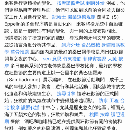
乘客進行更積極的變化。
按摩證照考試
到府外燴
例如，他
們更容易擁有管理界面，他們可以回顧以前的合同並與辦公
室工作人員進行交流。
記帳士 職業道德規範
隨著Z（S）
Eppelin的多個程序將是自動化的，乘客將從系統中自動確
認，這是一個特別有利的變化，與一周的上發布期相比。
演講者討論了捷克作家的幽默，尋找與匈牙利文學的聯繫，
並從語言角度分析其作品。
到府外燴
食品機械
身體撥筋教
學
整骨推薦
里約熱內盧的最好的桑巴爾學校是周日狂歡節
開幕之夜的中心。
seo 意思
竹東撥筋
菲律賓簽證
大腿 按
摩
多日慶典系列的古老傳統是桑巴學校比賽，最好的學校
在狂歡節的主要街道上以一公里半的桑巴德羅姆
（Sambadrome）展示編舞。 在狂歡節活動期間，成千上
萬的年輕人參加了聚會，遊行和其他活動，因此該城市的文
化遺產和傳統繼續生存。
搜尋引擎
隨著狂歡節的正式開
始，狂​​歡節的氣氛在城市中變得越來越明顯。
防水 工程
台
北 按摩
護照代辦
市中心，尤其是歷史悠久的地區，裡面充
滿了五顏六色的裝飾，狂歡節旗和絲帶。
桃園 按摩
護照過
期
餐館，酒吧和咖啡館已經在提供與狂歡節有關的食物和
飲料，例如著名的科隆啤酒，科爾施和其他狂歡節美食。