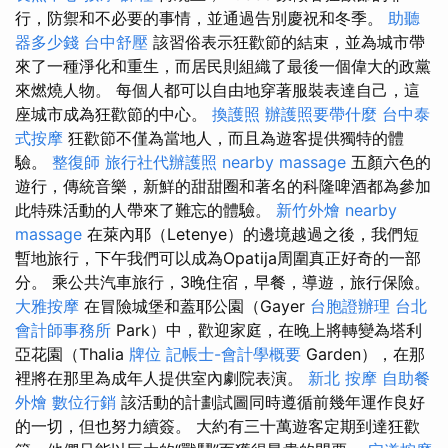
行，防禦和不必要的事情，並通過告別慶祝和冬季。
助聽
器多少錢
台中舒壓
該習俗表示狂歡節的結束，並為城市帶
來了一種淨化和重生，而居民則組織了最後一個偉大的政黨
來燃燒人物。 每個人都可以自由地穿著服裝表達自己，這
座城市成為狂歡節的中心。
換護照
辦護照要帶什麼
台中泰
式按摩
狂歡節不僅為當地人，而且為遊客提供獨特的體
驗。
整復師
旅行社代辦護照
nearby massage
五顏六色的
遊行，傳統音樂，新鮮的甜甜圈和著名的科隆啤酒都為參加
此特殊活動的人帶來了難忘的體驗。
新竹外燴
nearby
massage
在萊內耶（Letenye）的邊境越過之後，我們短
暫地旅行，下午我們可以成為Opatija周圍真正好奇的一部
分。 乘公共汽車旅行，3晚住宿，早餐，導遊，旅行保險。
大雅按摩
在冒險城堡和蓋耶公園（Gayer
台胞證辦理
台北
會計師事務所
Park）中，歡迎家庭，在晚上將轉變為塔利
亞花園（Thalia
牌位
記帳士-會計學概要
Garden），在那
裡將在那里為成年人提供室內劇院表演。
新北 按摩
自助餐
外燴
數位行銷
該活動的計劃試圖同時遵循前幾年運作良好
的一切，但也努力續簽。 大約有三十萬遊客定期到達狂歡