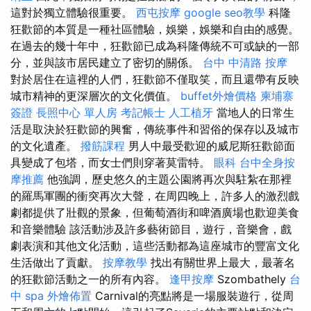
這對於獨立體驗很重要。
西屯按摩
google seo教學
科隆
狂歡節的本質是一種社區體驗，娛樂，娛樂和自由的感覺。
在過去的幾十年中，狂歡節已成為科隆傳統不可或缺的一部
分，並與該市居民建立了密切的關係。
台中 中清路 按摩
對於居住在這裡的人們，狂歡節不僅取笑，而且還帶有反映
城市精神的更深層次的文化價值。
buffet外燴價格
柬埔寨
簽證
長照中心 單人房
考記帳士
人工植牙
當地人的日常生
活是取決於狂歡節的興奮，傳統事件和習俗的保存以及城市
的文化遺產。
撥筋課程
男人中最受歡迎的威尼斯狂歡節面
具變成了包塔，而女士們則穿著莫雷特。
眼科
台中全身按
摩推薦
他強調，歷史悠久的主題公園將再次與駐紮在那裡
的羅馬軍團的衝突再次大聲，在周四晚上，許多人的激烈戲
劇都提供了壯觀的景象，但葡萄酒街和啤酒廣場也歡迎美食
和音樂體驗 該活動涉及許多藝術節目，遊行，音樂會，戲
劇表演和其他文化活動，這些活動都為這座城市的豐富文化
生活做出了貢獻。
按摩教學
找出有關世界上最大，最著名
的狂歡節活動之一的所有內容。
逢甲按摩
Szombathely
台
中 spa
外燴佈置
Carnival的亮點將是一場服裝遊行，從周