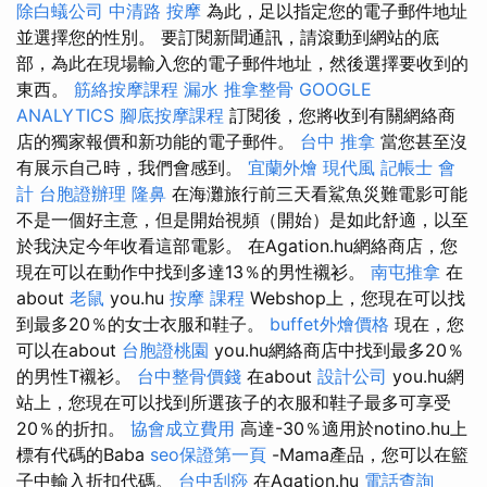
除白蟻公司
中清路 按摩
為此，足以指定您的電子郵件地址
並選擇您的性別。 要訂閱新聞通訊，請滾動到網站的底
部，為此在現場輸入您的電子郵件地址，然後選擇要收到的
東西。
筋絡按摩課程
漏水
推拿整骨
GOOGLE
ANALYTICS
腳底按摩課程
訂閱後，您將收到有關網絡商
店的獨家報價和新功能的電子郵件。
台中 推拿
當您甚至沒
有展示自己時，我們會感到。
宜蘭外燴
現代風
記帳士 會
計
台胞證辦理
隆鼻
在海灘旅行前三天看鯊魚災難電影可能
不是一個好主意，但是開始視頻（開始）是如此舒適，以至
於我決定今年收看這部電影。 在Agation.hu網絡商店，您
現在可以在動作中找到多達13％的男性襯衫。
南屯推拿
在
about
老鼠
you.hu
按摩 課程
Webshop上，您現在可以找
到最多20％的女士衣服和鞋子。
buffet外燴價格
現在，您
可以在about
台胞證桃園
you.hu網絡商店中找到最多20％
的男性T襯衫。
台中整骨價錢
在about
設計公司
you.hu網
站上，您現在可以找到所選孩子的衣服和鞋子最多可享受
20％的折扣。
協會成立費用
高達-30％適用於notino.hu上
標有代碼的Baba
seo保證第一頁
-Mama產品，您可以在籃
子中輸入折扣代碼。
台中刮痧
在Agation.hu
電話查詢