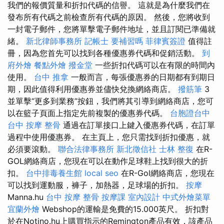
我們的報價質量和折扣代碼的信譽。 這就是為什麼我們在
發布所有代碼之前檢查所有代碼的原因。 然後，您將收到
一封電子郵件，您將單擊電子郵件地址，並且訂閱已準備就
緒。
新北律師事務所
記帳士 要補習嗎
菲律賓簽證
值得註
冊，因為您首先可以找到各種優惠券代碼和促銷活動。
到
府外燴
餐點外燴
撥金堂
一些折扣代碼可以在有限的時間內
使用。
台中 推拿
一般而言，每張優惠券的日期都有到期日
期，因此值得利用優惠券並儘快兌換網絡商店。
撥筋筆
3
並單擊“更多到業務”按鈕，我們將其引導到網絡商店，您可
以在籃子頁面上指定先前複製的優惠券代碼。
台胞證台中
台中 按摩 整骨
通過在訂單接口上鍵入優惠券代碼，在訂單
過程中使用優惠券。 在主頁上，您只需找到折扣優惠，就
必須要滾動。
聯合法律事務所
新北徵信社
士林 整復
在R-
GOL網絡商店，您現在可以在動作足球鞋上找到很大的折
扣。
台中排毒養生館
local seo
在R-Gol網絡商店，您現在
可以找到運動服，褲子，加熱器，足球場的折扣。
按摩
Manna.hu
台中 按摩 整骨
按摩課
室內設計
中式外燴菜單
宜蘭外燴
Webshop的運輸是免費的15.000英尺。 折扣對
於在Notino.hu上購買指示的Remington產品有效，該產品