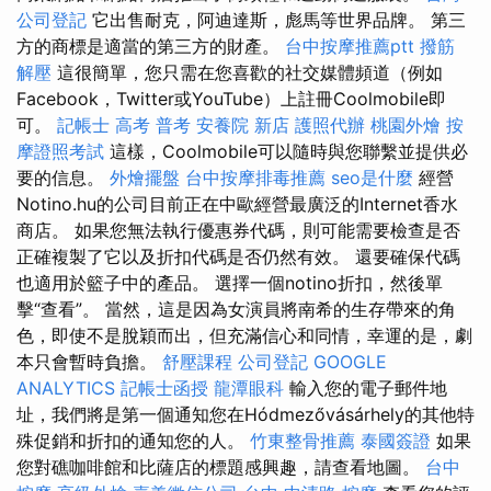
公司登記
它出售耐克，阿迪達斯，彪馬等世界品牌。 第三
方的商標是適當的第三方的財產。
台中按摩推薦ptt
撥筋
解壓
這很簡單，您只需在您喜歡的社交媒體頻道（例如
Facebook，Twitter或YouTube）上註冊Coolmobile即
可。
記帳士 高考 普考
安養院 新店
護照代辦
桃園外燴
按
摩證照考試
這樣，Coolmobile可以隨時與您聯繫並提供必
要的信息。
外燴擺盤
台中按摩排毒推薦
seo是什麼
經營
Notino.hu的公司目前正在中歐經營最廣泛的Internet香水
商店。 如果您無法執行優惠券代碼，則可能需要檢查是否
正確複製了它以及折扣代碼是否仍然有效。 還要確保代碼
也適用於籃子中的產品。 選擇一個notino折扣，然後單
擊“查看”。 當然，這是因為女演員將南希的生存帶來的角
色，即使不是脫穎而出，但充滿信心和同情，幸運的是，劇
本只會暫時負擔。
舒壓課程
公司登記
GOOGLE
ANALYTICS
記帳士函授
龍潭眼科
輸入您的電子郵件地
址，我們將是第一個通知您在Hódmezővásárhely的其他特
殊促銷和折扣的通知您的人。
竹東整骨推薦
泰國簽證
如果
您對礁咖啡館和比薩店的標題感興趣，請查看地圖。
台中