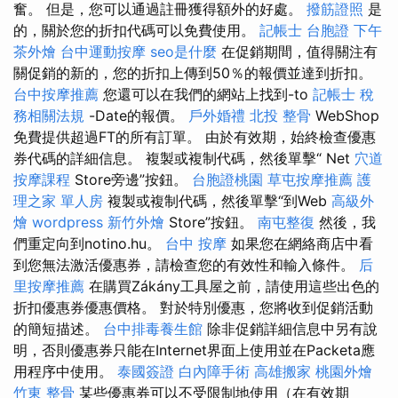
奮。 但是，您可以通過註冊獲得額外的好處。
撥筋證照
是
的，關於您的折扣代碼可以免費使用。
記帳士
台胞證
下午
茶外燴
台中運動按摩
seo是什麼
在促銷期間，值得關注有
關促銷的新的，您的折扣上傳到50％的報價並達到折扣。
台中按摩推薦
您還可以在我們的網站上找到-to
記帳士 稅
務相關法規
-Date的報價。
戶外婚禮
北投 整骨
WebShop
免費提供超過FT的所有訂單。 由於有效期，始終檢查優惠
券代碼的詳細信息。 複製或複制代碼，然後單擊“ Net
穴道
按摩課程
Store旁邊”按鈕。
台胞證桃園
草屯按摩推薦
護
理之家 單人房
複製或複制代碼，然後單擊“到Web
高級外
燴
wordpress
新竹外燴
Store”按鈕。
南屯整復
然後，我
們重定向到notino.hu。
台中 按摩
如果您在網絡商店中看
到您無法激活優惠券，請檢查您的有效性和輸入條件。
后
里按摩推薦
在購買Zákány工具屋之前，請使用這些出色的
折扣優惠券優惠價格。 對於特別優惠，您將收到促銷活動
的簡短描述。
台中排毒養生館
除非促銷詳細信息中另有說
明，否則優惠券只能在Internet界面上使用並在Packeta應
用程序中使用。
泰國簽證
白內障手術
高雄搬家
桃園外燴
竹東 整骨
某些優惠券可以不受限制地使用（在有效期