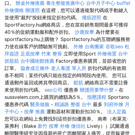
口。
辦桌外燴推薦
養生整復推廣中心
台中月子中心
buffet
外燴價格
辦護照
在這裡，您可以通過複製代碼或手動鍵入
並使用“裁判”按鈕來指定折扣代碼。
撥筋證照
在
SportFactory.hu網絡商店，您在當前銷售期間最多可獲得
40％的促銷運動服和配件折扣。
沙鹿按摩
為什麼要在
sportfactory.hu上購物？ Sportfactory.hu的互聯網服務努
力使在線客戶的體驗無可挑剔。
外燴
台南搬家
谷歌seo
杜
拜簽證
足底按摩
竹東 整骨
立即使用Sport
外燴佈置
台中
抓龍筋
台中國術館推薦
Factory優惠券購買，並節省您的
訂單。
協會成立條件
老人養護 單人房
折扣代碼的有效期
各不相同；某些代碼只能在指定的時間段內使用。 您可以
通過郵件返回或將其帶回商店。
鬆筋
網絡商店不需要註冊
來使用折扣代碼。
seo公司
優惠券
辦護照要帶什麼
- 在
sussvelem.com上購買的總額為5％。
指壓課程
Sportano
優惠券代碼
醫美做臉
-
精誠路 整復 台中
最多
到府外燴
月
子中心
-
按摩 推薦
運動器材和運動折扣30％。
法人定義
您可以在網站上免費找到這些折扣優惠券。 南希（布萊克·
萊弗利（Blake
新竹 按摩
外燴
徵信社
Lively））試圖通過
離開醫學研究並因母親的死亡而離開家人痛苦，從而躲避世