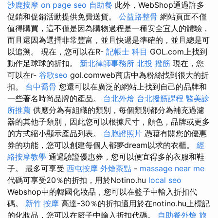
沙鹿按摩
on page seo
自助餐
此外，WebShop通過許多
促銷和促銷活動提供免費送貨。
公益路整骨
網站頁面不僅
值得購買，這不僅是因為購物過程是一種安全宜人的體驗，
而且還因為選擇非常豐富，並且快遞是準確的，並且總是可
以追溯。 現在，您可以在R-
記帳士 科目
GOL.com上找到
動作足球球的折扣。
新北律師事務所
北投 撥筋
現在，您
可以在r-
谷歌seo
gol.comweb商店中為粉絲找到很大的折
扣。
台中喬骨
您還可以在廣泛的網站上找到自己的品牌和
一些著名時尚品牌的產品。
台北外燴
台北撥筋課程
醫美診
所推薦
供應分為有組織的類別，每個類別都分為補充過濾
器的其他子類別，因此您可以根據尺寸，顏色，品牌或更多
的方式縮小顯示產品列表。
台胞證照片
憑藉有關您的優惠
券的功能，您可以創建每個人都夢dream以求的衣櫃。
經
絡按摩教學
通過驗證優惠券，您可以便宜得多的衣服和鞋
子。 最多可享受
西屯按摩
外燴茶點
-
massage near me
代碼可享受20％的折扣，用於Notino.hu
local seo
Webshop中的韓國化妝品，您可以在籃子中輸入折扣代
碼。
新竹 按摩
高達-30％的折扣適用於在notino.hu上標記
的化妝品，您可以在籃子中輸入折扣代碼。
自助餐外燴
旅