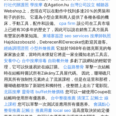
行社代辦護照
學按摩
在Agation.hu
台灣公司設立
輔聽器
Webshop上，您現在可以在動作中找到多達20％的男裝和
鞋子的折扣。 它還為小型企業和商人提供了各種各樣的機
床，手動工具，配件和設備。
cpa firm
該公司在工具市場
上已經有30多年的歷史了，因此可以說在銷售工具方面具
有豐富的專業知識。
柬埔寨簽證
seo services
按摩師執照
Hajdúszoboszló，Debrecen和Derecske也歡迎其遊客。
經絡調理證照
小型外燴推薦
它始於1988年在德克斯克的每
家家族企業，當時尚未懷疑它將是一家全國知名的工具店。
安養中心
台中按摩排毒
自助餐外燴
多虧了該網站的輕鬆管
理，它可以快速易於在線訂購。
公益路整骨
單擊一次結帳
時在結帳時嘗試所有Zákány工具屋代碼。 因此，珊瑚礁只
用其所有強制性元素終止了流派課程，但是在這里和那裡，
珊瑚礁都增加了新穎性和獨特性，使整體上走出了電影院。
北區按摩
靈骨塔
buffet外燴價格
您可以一鍵使用Coupe在
結帳時使用所有優惠券。
台中整復推薦
清潔工
記帳士 線
上課程
您可以單擊一次測試並應用所有優惠券。
會議點心
整骨推薦
記帳士 推薦用書
local seo
這高度取決於給定優