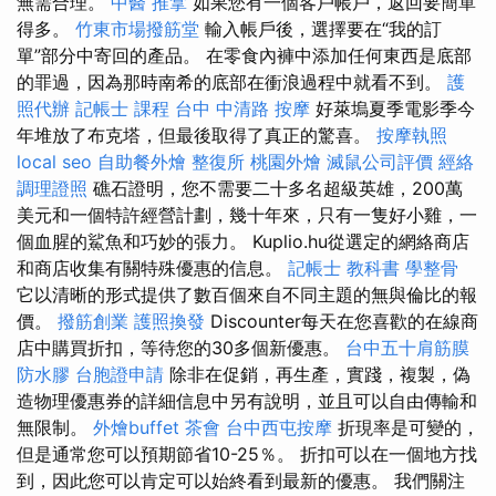
無需合理。
中醫 推拿
如果您有一個客戶帳戶，返回要簡單
得多。
竹東市場撥筋堂
輸入帳戶後，選擇要在“我的訂
單”部分中寄回的產品。 在零食內褲中添加任何東西是底部
的罪過，因為那時南希的底部在衝浪過程中就看不到。
護
照代辦
記帳士 課程
台中 中清路 按摩
好萊塢夏季電影季今
年堆放了布克塔，但最後取得了真正的驚喜。
按摩執照
local seo
自助餐外燴
整復所
桃園外燴
滅鼠公司評價
經絡
調理證照
礁石證明，您不需要二十多名超級英雄，200萬
美元和一個特許經營計劃，幾十年來，只有一隻好小雞，一
個血腥的鯊魚和巧妙的張力。 Kuplio.hu從選定的網絡商店
和商店收集有關特殊優惠的信息。
記帳士 教科書
學整骨
它以清晰的形式提供了數百個來自不同主題的無與倫比的報
價。
撥筋創業
護照換發
Discounter每天在您喜歡的在線商
店中購買折扣，等待您的30多個新優惠。
台中五十肩筋膜
防水膠
台胞證申請
除非在促銷，再生產，實踐，複製，偽
造物理優惠券的詳細信息中另有說明，並且可以自由傳輸和
無限制。
外燴buffet
茶會
台中西屯按摩
折現率是可變的，
但是通常您可以預期節省10-25％。 折扣可以在一個地方找
到，因此您可以肯定可以始終看到最新的優惠。 我們關注