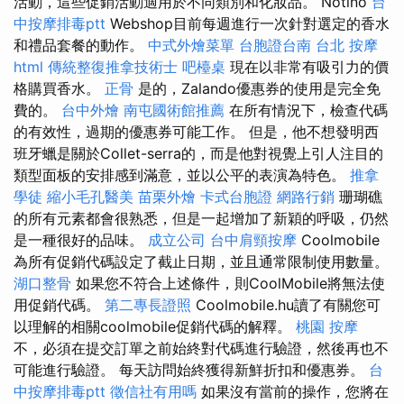
活動，這些促銷活動適用於不同類別和化妝品。 Notino
台
中按摩排毒ptt
Webshop目前每週進行一次針對選定的香水
和禮品套餐的動作。
中式外燴菜單
台胞證台南
台北 按摩
html
傳統整復推拿技術士
吧檯桌
現在以非常有吸引力的價
格購買香水。
正骨
是的，Zalando優惠券的使用是完全免
費的。
台中外燴
南屯國術館推薦
在所有情況下，檢查代碼
的有效性，過期的優惠券可能工作。 但是，他不想發明西
班牙蠟是關於Collet-serra的，而是他對視覺上引人注目的
類型面板的安排感到滿意，並以公平的表演為特色。
推拿
學徒
縮小毛孔醫美
苗栗外燴
卡式台胞證
網路行銷
珊瑚礁
的所有元素都會很熟悉，但是一起增加了新穎的呼吸，仍然
是一種很好的品味。
成立公司
台中肩頸按摩
Coolmobile
為所有促銷代碼設定了截止日期，並且通常限制使用數量。
湖口整骨
如果您不符合上述條件，則CoolMobile將無法使
用促銷代碼。
第二專長證照
Coolmobile.hu讀了有關您可
以理解的相關coolmobile促銷代碼的解釋。
桃園 按摩
不，必須在提交訂單之前始終對代碼進行驗證，然後再也不
可能進行驗證。 每天訪問始終獲得新鮮折扣和優惠券。
台
中按摩排毒ptt
徵信社有用嗎
如果沒有當前的操作，您將在