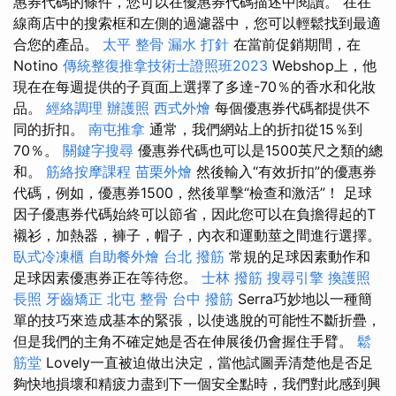
惠券代碼的條件，您可以在優惠券代碼描述中閱讀。 在在
線商店中的搜索框和左側的過濾器中，您可以輕鬆找到最適
合您的產品。
太平 整骨
漏水 打針
在當前促銷期間，在
Notino
傳統整復推拿技術士證照班2023
Webshop上，他
現在在每週提供的子頁面上選擇了多達-70％的香水和化妝
品。
經絡調理
辦護照
西式外燴
每個優惠券代碼都提供不
同的折扣。
南屯推拿
通常，我們網站上的折扣從15％到
70％。
關鍵字搜尋
優惠券代碼也可以是1500英尺之類的總
和。
筋絡按摩課程
苗栗外燴
然後輸入“有效折扣”的優惠券
代碼，例如，優惠券1500，然後單擊“檢查和激活”！ 足球
因子優惠券代碼始終可以節省，因此您可以在負擔得起的T
襯衫，加熱器，褲子，帽子，內衣和運動莖之間進行選擇。
臥式冷凍櫃
自助餐外燴
台北 撥筋
常規的足球因素動作和
足球因素優惠券正在等待您。
士林 撥筋
搜尋引擎
換護照
長照
牙齒矯正
北屯 整骨
台中 撥筋
Serra巧妙地以一種簡
單的技巧來造成基本的緊張，以使逃脫的可能性不斷折疊，
但是我們的主角不確定她是否在伸展後仍會握住手臂。
鬆
筋堂
Lovely一直被迫做出決定，當他試圖弄清楚他是否足
夠快地損壞和精疲力盡到下一個安全點時，我們對此感到興