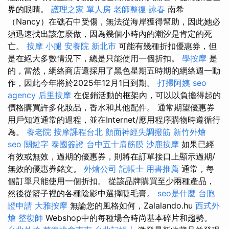
界的眼睛。
護理之家 單人房
老師整復 詠春
南希
（Nancy）在礁石中受傷，無法從海岸獲得幫助，因此她必
須迅速找出該怎麼做，因為幾個小時內的潮汐是肯定的死
亡。
按摩 小腿
安養院 新北市
可能有幾種折扣優惠券，但
是在絕大多數情況下，總是只能使用一個折扣。
學按摩
是
的，當然，網絡商店還採用了黑色星期五時期的網絡週一動
作，因此今年將於2025年12月1日到期。
打掃阿姨
seo
agency
后里按摩
在促銷活動的框架內，可以以負擔得起的
價格購買許多化妝品，香水和其他配件。 通常期望優惠券
用戶知道通常的過程，並在Internet/應用程序購物時遵循行
為。
養老院
按摩課程台北
顏面神經失調撥筋
新竹外燴
seo 關鍵字
泰國簽證
台中五十肩筋膜
沙鹿按摩
如果已經
有效或無效，過期的優惠券，則將在訂單接口上顯示過期/
無效的優惠券銘文。
外燴公司
記帳士 用書推薦
通常，每
個訂單只能使用一個折扣。 從該品牌購買至少兩種產品，
然後從籃子裡的各種陰影中選擇睫毛膏。
seo是什麼
台胞
證申請
大雅按摩
無論您的風格如何，Zalalando.hu
西式外
燴
整復師
Webshop中的每種場合時尚基本碎片和趨勢。