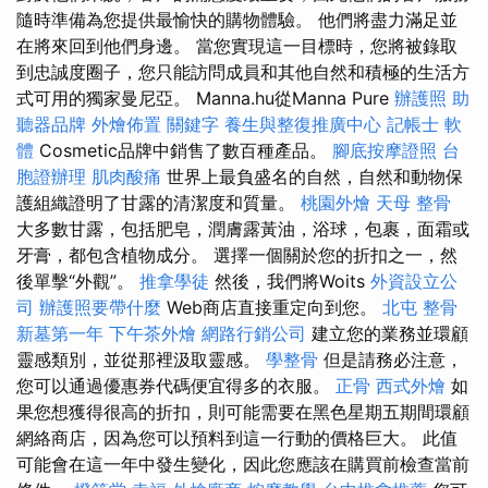
隨時準備為您提供最愉快的購物體驗。 他們將盡力滿足並
在將來回到他們身邊。 當您實現這一目標時，您將被錄取
到忠誠度圈子，您只能訪問成員和其他自然和積極的生活方
式可用的獨家曼尼亞。 Manna.hu從Manna Pure
辦護照
助
聽器品牌
外燴佈置
關鍵字
養生與整復推廣中心
記帳士 軟
體
Cosmetic品牌中銷售了數百種產品。
腳底按摩證照
台
胞證辦理
肌肉酸痛
世界上最負盛名的自然，自然和動物保
護組織證明了甘露的清潔度和質量。
桃園外燴
天母 整骨
大多數甘露，包括肥皂，潤膚露黃油，浴球，包裹，面霜或
牙膏，都包含植物成分。 選擇一個關於您的折扣之一，然
後單擊“外觀”。
推拿學徒
然後，我們將Woits
外資設立公
司
辦護照要帶什麼
Web商店直接重定向到您。
北屯 整骨
新墓第一年
下午茶外燴
網路行銷公司
建立您的業務並環顧
靈感類別，並從那裡汲取靈感。
學整骨
但是請務必注意，
您可以通過優惠券代碼便宜得多的衣服。
正骨
西式外燴
如
果您想獲得很高的折扣，則可能需要在黑色星期五期間環顧
網絡商店，因為您可以預料到這一行動的價格巨大。 此值
可能會在這一年中發生變化，因此您應該在購買前檢查當前