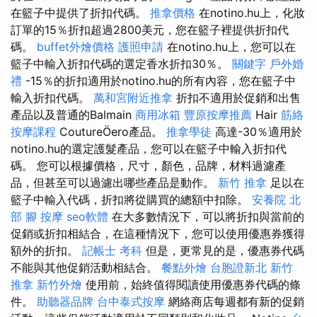
在籃子中提供了折扣代碼。
推拿價格
在notino.hu上，化妝
訂單的15％折扣超過2800美元，您在籃子裡提供折扣代
碼。
buffet外燴價格
護照申請
在notino.hu上，您可以在
籃子中輸入折扣代碼的選定香水折扣30％。
關鍵字
戶外婚
禮
-15％的折扣適用於notino.hu的所有內容，您在籃子中
輸入折扣代碼。
萬和宮附近推拿
折扣不適用於促銷和出售
產品以及普通的Balmain
商用冰箱
豐原按摩推薦
Hair
筋絡
按摩課程
CoutureÖero產品。
推拿學徒
高達-30％適用於
notino.hu的選定護髮產品，您可以在籃子中輸入折扣代
碼。 您可以根據價格，尺寸，顏色，品牌，材料過濾產
品，但甚至可以過濾出哪些產品是動作。
新竹 推拿
足以在
籃子中輸入代碼，折扣將從購買的總額中扣除。
安養院 北
部
腳 按摩
seo軟體
在大多數情況下，可以將折扣與當前的
促銷或折扣相結合，在這種情況下，您可以使用優惠券獲得
額外的折扣。
記帳士 考科
但是，更常見的是，優惠券代碼
不能與其他促銷活動相結合。
餐點外燴
台胞證新北
新竹
推拿
新竹外燴
使用前，始終值得閱讀使用優惠券代碼的條
件。
助聽器品牌
台中泰式按摩
網絡商店每週都有新的促銷