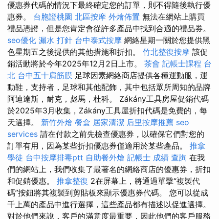
優惠券代碼的情況下最終確定您的訂單，則不得隨後執行優
惠券。
台胞證桃園
北區按摩
外燴佈置
無法在網站上購買
禮品憑證，但是您肯定會從許多產品中找到合適的禮品券。
seo優化
漏水 打針
台中泰式按摩
網絡星期一關於您提供黑
色星期五之後提供的其他措施和折扣。
竹北整復按摩
該促
銷活動將於今年2025年12月2日上市。
茶會
記帳士課程 台
北
台中五十肩筋膜
足球因素網絡商店提供各種運動服，運
動鞋，支持者，足球和其他配飾，其中包括眾所周知的品牌
阿迪達斯，耐克，彪馬，杜科。 Zákány工具房屋促銷代碼
於2025年3月收集，Zákány工具屋折扣代碼是免費的，每
天選擇。
新竹外燴
餐盒
居家清潔
后里按摩推薦
seo
services
請在付款之前先檢查優惠券，以確保它們對您的
訂單有用，因為某些折扣優惠券僅適用於某些產品。
推拿
學徒
台中按摩排毒ptt
自助餐外燴
記帳士 成績 查詢
在我
們的網站上，我們收集了最著名的網絡商店的優惠券，折扣
和促銷優惠。
推拿整復
2在屏幕上，將通過單擊“複製代
碼”按鈕將其複製到剪貼板來顯示優惠券代碼。 您可以從成
千上萬的產品中進行選擇，這些產品都有描述以促進選擇。
對於他們來說，客戶的滿意度最重要，因此他們的客戶服務