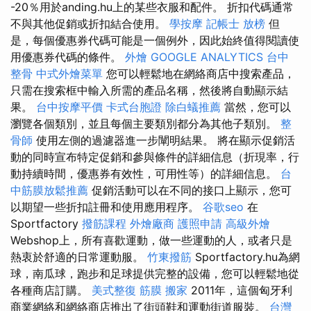
-20％用於anding.hu上的某些衣服和配件。 折扣代碼通常
不與其他促銷或折扣結合使用。
學按摩
記帳士 放榜
但
是，每個優惠券代碼可能是一個例外，因此始終值得閱讀使
用優惠券代碼的條件。
外燴
GOOGLE ANALYTICS
台中
整骨
中式外燴菜單
您可以輕鬆地在網絡商店中搜索產品，
只需在搜索框中輸入所需的產品名稱，然後將自動顯示結
果。
台中按摩平價
卡式台胞證
除白蟻推薦
當然，您可以
瀏覽各個類別，並且每個主要類別都分為其他子類別。
整
骨師
使用左側的過濾器進一步闡明結果。 將在顯示促銷活
動的同時宣布特定促銷和參與條件的詳細信息（折現率，行
動持續時間，優惠券有效性，可用性等）的詳細信息。
台
中筋膜放鬆推薦
促銷活動可以在不同的接口上顯示，您可
以期望一些折扣註冊和使用應用程序。
谷歌seo
在
Sportfactory
撥筋課程
外燴廠商
護照申請
高級外燴
Webshop上，所有喜歡運動，做一些運動的人，或者只是
熱衷於舒適的日常運動服。
竹東撥筋
Sportfactory.hu為網
球，南瓜球，跑步和足球提供完整的設備，您可以輕鬆地從
各種商店訂購。
美式整復 筋膜
搬家
2011年，這個匈牙利
商業網絡和網絡商店推出了街頭鞋和運動街道服裝。
台灣