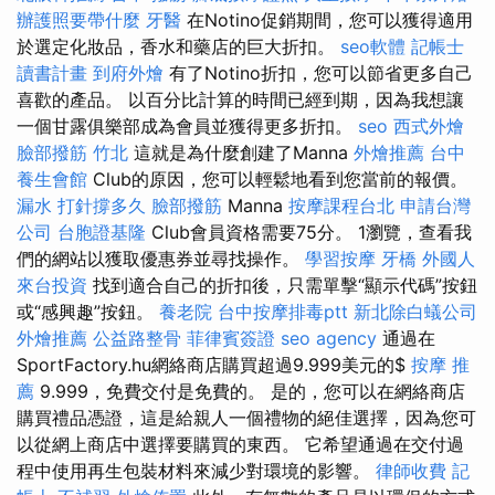
辦護照要帶什麼
牙醫
在Notino促銷期間，您可以獲得適用
於選定化妝品，香水和藥店的巨大折扣。
seo軟體
記帳士
讀書計畫
到府外燴
有了Notino折扣，您可以節省更多自己
喜歡的產品。 以百分比計算的時間已經到期，因為我想讓
一個甘露俱樂部成為會員並獲得更多折扣。
seo
西式外燴
臉部撥筋 竹北
這就是為什麼創建了Manna
外燴推薦
台中
養生會館
Club的原因，您可以輕鬆地看到您當前的報價。
漏水 打針撐多久
臉部撥筋
Manna
按摩課程台北
申請台灣
公司
台胞證基隆
Club會員資格需要75分。 1瀏覽，查看我
們的網站以獲取優惠券並尋找操作。
學習按摩
牙橋
外國人
來台投資
找到適合自己的折扣後，只需單擊“顯示代碼”按鈕
或“感興趣”按鈕。
養老院
台中按摩排毒ptt
新北除白蟻公司
外燴推薦
公益路整骨
菲律賓簽證
seo agency
通過在
SportFactory.hu網絡商店購買超過9.999美元的$
按摩 推
薦
9.999，免費交付是免費的。 是的，您可以在網絡商店
購買禮品憑證，這是給親人一個禮物的絕佳選擇，因為您可
以從網上商店中選擇要購買的東西。 它希望通過在交付過
程中使用再生包裝材料來減少對環境的影響。
律師收費
記