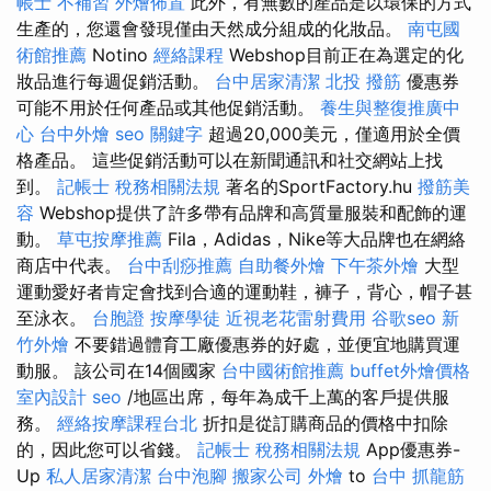
帳士 不補習
外燴佈置
此外，有無數的產品是以環保的方式
生產的，您還會發現僅由天然成分組成的化妝品。
南屯國
術館推薦
Notino
經絡課程
Webshop目前正在為選定的化
妝品進行每週促銷活動。
台中居家清潔
北投 撥筋
優惠券
可能不用於任何產品或其他促銷活動。
養生與整復推廣中
心
台中外燴
seo 關鍵字
超過20,000美元，僅適用於全價
格產品。 這些促銷活動可以在新聞通訊和社交網站上找
到。
記帳士 稅務相關法規
著名的SportFactory.hu
撥筋美
容
Webshop提供了許多帶有品牌和高質量服裝和配飾的運
動。
草屯按摩推薦
Fila，Adidas，Nike等大品牌也在網絡
商店中代表。
台中刮痧推薦
自助餐外燴
下午茶外燴
大型
運動愛好者肯定會找到合適的運動鞋，褲子，背心，帽子甚
至泳衣。
台胞證
按摩學徒
近視老花雷射費用
谷歌seo
新
竹外燴
不要錯過體育工廠優惠券的好處，並便宜地購買運
動服。 該公司在14個國家
台中國術館推薦
buffet外燴價格
室內設計
seo
/地區出席，每年為成千上萬的客戶提供服
務。
經絡按摩課程台北
折扣是從訂購商品的價格中扣除
的，因此您可以省錢。
記帳士 稅務相關法規
App優惠券-
Up
私人居家清潔
台中泡腳
搬家公司
外燴
to
台中 抓龍筋