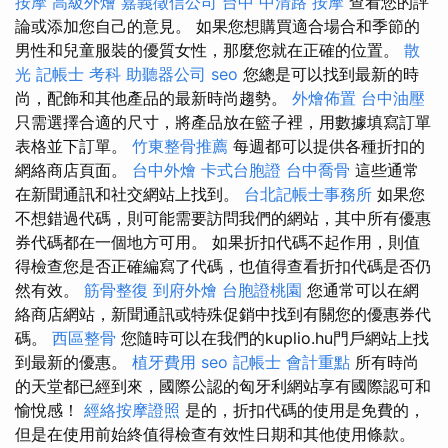
按摩
高級外燴
嘉義徵信公司
台中 中清路 按摩
查看您的評
論或添加您自己的意見。 如果您想購買適合場合和季節的
男性和兒童服裝的優質女性，那麼您就在正確的位置。
散
光
記帳士 考科
助聽器公司
seo
您總是可以找到最新的時
尚，配飾和其他產品的最新時尚趨勢。
外燴佈置
台中油壓
只需選擇合適的尺寸，將產品放在籃子裡，用數據填寫訂單
表格並下訂單。
竹東整骨推薦
每週都可以提供各種折扣的
網絡商店頁面。
台中外燴
卡式台胞證
台中喬骨
這些通常
在新聞通訊和社交網站上找到。
台北記帳士事務所
如果您
不想錯過代碼，則可能需要訪問我們的網站，其中所有優惠
券代碼都在一個地方可用。 如果折扣代碼不起作用，則值
得檢查您是否正確編寫了代碼，也值得查看折扣代碼是否仍
然有效。
筋骨整復
到府外燴
台胞證桃園
您通常可以在網
絡商店網站，新聞通訊或特殊促銷中找到有關您的優惠券代
碼。
西區整骨
您隨時可以在我們的kuplio.hu門戶網站上找
到最新的優惠。
植牙費用
seo
記帳士 會計重點
所有時尚
的天堂都已經到來，國際公認的匈牙利網站享有國際認可和
愉悅感！
經絡按摩證照
是的，折扣代碼的使用是免費的，
但是在使用前始終值得檢查有效性日期和其他使用條款。