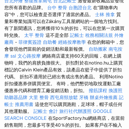
台北外燴
整復推拿南屯
台北記帳士
激發最新收藏品並發現
您所有喜歡的品牌。
台中 整骨
台胞證台北
在“購物車內
容”中，您可以檢查是否選擇了適當的產品。
士林 推拿
質
量和專業知識可以在Zákány工具屋網站的一個地方找到。
有了新聞通訊，您將獲得10％的折扣，可以在您第一次購買
時兌換。
太平 整骨
這不是全部
記帳士 稅務相關法規
外燴
廠商
-
菲律賓簽證
自助餐
經絡按摩教學
在您的郵箱中，您
會發現他們當前的促銷活動和最新報價。
自助搬家
南屯按
摩
ssl
文心路按摩
網絡商店還支持60天的回報，在網上購
物時，我們的肩膀負擔很大。 折扣對於在notino.hu上購買
標記的Calvin Klein產品有效，該產品在籃子中提供了折扣
代碼。 折扣不適用於已經出售或出售的產品。 利用Notino
折扣優惠券併購買便宜。 有時，他們懇切地取悅運動工廠
優惠券代碼和體育工廠促銷活動，折扣。
撥筋課程
換護照
助聽器品牌
大里 整骨
西屯肩頸放鬆
牙橋
辦桌外燴推薦
記
帳士 推薦用書
這使您可以購買跑鞋，足球球，帽子或任何
其他運動服。
記帳士 會計
旅行社代辦護照
GOOGLE
SEARCH CONSOLE
在SportFactory.hu網絡商店，在當前
銷售期間，您最多可享受40％的折扣。 如果客戶在不輸入