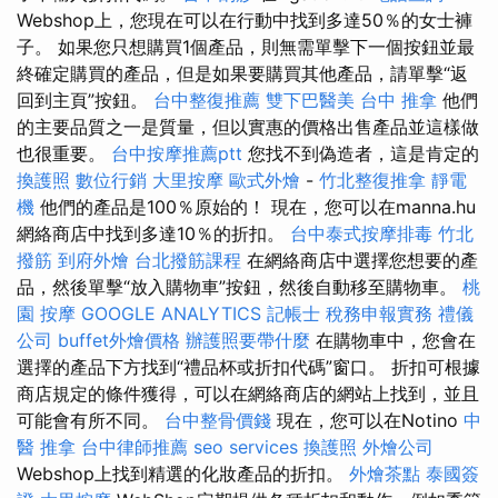
Webshop上，您現在可以在行動中找到多達50％的女士褲
子。 如果您只想購買1個產品，則無需單擊下一個按鈕並最
終確定購買的產品，但是如果要購買其他產品，請單擊“返
回到主頁”按鈕。
台中整復推薦
雙下巴醫美
台中 推拿
他們
的主要品質之一是質量，但以實惠的價格出售產品並這樣做
也很重要。
台中按摩推薦ptt
您找不到偽造者，這是肯定的
換護照
數位行銷
大里按摩
歐式外燴
-
竹北整復推拿
靜電
機
他們的產品是100％原始的！ 現在，您可以在manna.hu
網絡商店中找到多達10％的折扣。
台中泰式按摩排毒
竹北
撥筋
到府外燴
台北撥筋課程
在網絡商店中選擇您想要的產
品，然後單擊“放入購物車”按鈕，然後自動移至購物車。
桃
園 按摩
GOOGLE ANALYTICS
記帳士 稅務申報實務
禮儀
公司
buffet外燴價格
辦護照要帶什麼
在購物車中，您會在
選擇的產品下方找到“禮品杯或折扣代碼”窗口。 折扣可根據
商店規定的條件獲得，可以在網絡商店的網站上找到，並且
可能會有所不同。
台中整骨價錢
現在，您可以在Notino
中
醫 推拿
台中律師推薦
seo services
換護照
外燴公司
Webshop上找到精選的化妝產品的折扣。
外燴茶點
泰國簽