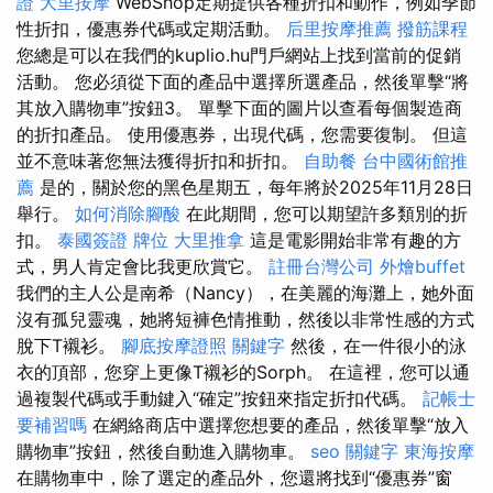
證
大里按摩
WebShop定期提供各種折扣和動作，例如季節
性折扣，優惠券代碼或定期活動。
后里按摩推薦
撥筋課程
您總是可以在我們的kuplio.hu門戶網站上找到當前的促銷
活動。 您必須從下面的產品中選擇所選產品，然後單擊“將
其放入購物車”按鈕3。 單擊下面的圖片以查看每個製造商
的折扣產品。 使用優惠券，出現代碼，您需要復制。 但這
並不意味著您無法獲得折扣和折扣。
自助餐
台中國術館推
薦
是的，關於您的黑色星期五，每年將於2025年11月28日
舉行。
如何消除腳酸
在此期間，您可以期望許多類別的折
扣。
泰國簽證
牌位
大里推拿
這是電影開始非常有趣的方
式，男人肯定會比我更欣賞它。
註冊台灣公司
外燴buffet
我們的主人公是南希（Nancy），在美麗的海灘上，她外面
沒有孤兒靈魂，她將短褲色情推動，然後以非常性感的方式
脫下T襯衫。
腳底按摩證照
關鍵字
然後，在一件很小的泳
衣的頂部，您穿上更像T襯衫的Sorph。 在這裡，您可以通
過複製代碼或手動鍵入“確定”按鈕來指定折扣代碼。
記帳士
要補習嗎
在網絡商店中選擇您想要的產品，然後單擊“放入
購物車”按鈕，然後自動進入購物車。
seo 關鍵字
東海按摩
在購物車中，除了選定的產品外，您還將找到“優惠券”窗