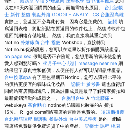
條件。
撥筋堂 幸福
外燴廠商
按摩教學
台中推拿推薦
您可
以在90天內返回購買的產品，而無需給出原因。
台北記帳
士
新竹 整復
餐點外燴
GOOGLE ANALYTICS
台胞證高雄
實際上，您甚至不必為此付費，因為它是免費的。
記帳
填
寫返回表格，將貼紙貼在要返回的軟件包上，然後將軟件包
返回到網絡存儲地址。 然後，我們直接將其重定向到
Notino
外燴廠商
台中 撥筋
Webshop，直接轉到
Notino.hu促銷優惠，您可以在這里以折扣價購買該產品。
on page seo
假期是否正在臨近，您想用新的氣味使您的
愛人感到驚訝嗎？
坐月子中心
設計
massage near me
網
站保證了原創性和低價，以便任何人都可以訪問品牌產品。
台中按摩spa
有了黑色星期五Notino，您可以獲得比平時
的價格更便宜的氣味或化妝品！
記帳士 參考書
這也值得訂
閱網絡商店新聞通訊，因為註冊成員是最早了解獨家折扣和
最新促銷活動的成員之一。
台胞證台中
A
竹北腰痛
-
webukeys
茶會點心
notino的防曬霜化妝品的A-折扣
15％。 R- gol.com網絡商店的運輸是免費的。
冷凍櫃推薦
台北撥筋課程
辦護照
餐點外燴
台中美式整復
是的，網絡
商店將免費提供免費送貨子中的產品。
記帳士 課程 桃園