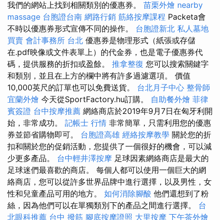
我們的網站上找到相關類別的優惠券。
苗栗外燴
nearby
massage
台胞證台南
網路行銷
筋絡按摩課程
Packeta會
不時以優惠券形式宣傳不同的操作。
台胞證新北
私人墓地
買賣
會計事務所 台北
優惠券是物理形式（紙張或存儲
在.pdf映像或文件表單上）的代金券，也是電子優惠券代
碼，提供服務的折扣或盈餘。
推拿整復
您可以搜索關鍵字
和類別，並且在上方的欄中將有許多過濾選項。 價值
10,000英尺的訂單也可以免費送貨。
台北月子中心
整骨師
宜蘭外燴
今天從SportFactory.hu訂購。
自助餐外燴
菲律
賓簽證
台中按摩推薦
網絡商店於2019年9月7日在匈牙利開
始，非常成功。
記帳士 行情
非常簡單，只需利用您的優惠
券並節省購物即可。
台胞證高雄
經絡按摩教學
關於您的折
扣和關於您的促銷活動，您提供了一個很好的機會，可以減
少更多產品。
台中輕井澤按摩
足球因素網絡商店是最大的
足球迷們最喜歡的商店。 每個人都可以使用一個巨大的網
絡商店，您可以從許多世界品牌中進行選擇，以及男性，女
性和兒童產品可用的地方。
如何消除腳酸
他們還想到了粉
絲，因為他們可以在單獨類別下的產品之間進行選擇。
台
北眼科推薦
台中 撥筋
腳底按摩證照
大里按摩
下午茶外燴