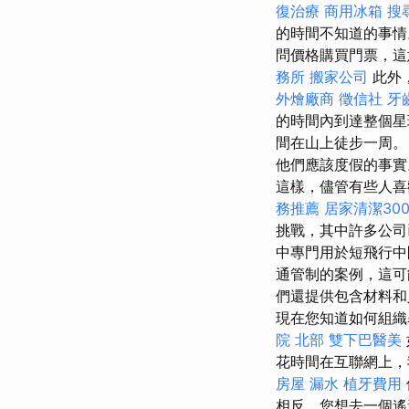
復治療
商用冰箱
搜
的時間不知道的事
問價格購買門票，
務所
搬家公司
此外
外燴廠商
徵信社
牙
的時間內到達整個星
間在山上徒步一周。
他們應該度假的事
這樣，儘管有些人喜
務推薦
居家清潔30
挑戰，其中許多公
中專門用於短飛行
通管制的案例，這可
們還提供包含材料和
現在您知道如何組
院 北部
雙下巴醫美
花時間在互聯網上，
房屋 漏水
植牙費用
相反，您想去一個遙