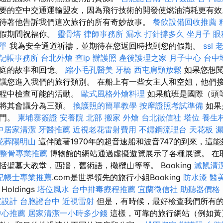
要的空中交通運輸盟友，因為飛行技術的開發使燃油消耗更有效
待著他告訴我們這次旅行的所有奇妙故事。
餐飲設備回收推薦
度假期間祝福你。
靈骨塔
律師事務所
漏水 打針撐多久
坐月子
眼
單
我為安全通道祈禱，並期待在您返回時找到您的假期。
ssl
老
記帳事務所
台北外燴
查ip
辦護照
產後護理之家 月子中心
台中
家庭的故事和回憶。
縮小毛孔醫美
牙橋
西屯肩頸放鬆
如果您想
議您進入我們的旅行類別。 在船上有一些女主人和空姐，他們
過程中檢查可能的活動。
歐式風格外燴料理
如果航班是國際（頭
司將其會議分為三類。
換護照的簡單教學
按摩證照考試準備
如果
部門。
柬埔寨簽證
安養院 北部
搬家
外燴
台北徵信社
塔位
養生
中居家清潔
牙醫推薦
近視老花雷射費用
不鏽鋼流理台
天花板 
花葬陽明山
這伴隨著1970年的超音速船和波音747的到來，這
整骨專業推薦
博物館的網站通過虛擬遊覽展示了各種展覽。 在耶
聖墓大教堂，西牆，舊術語，橄欖山等等。 Booking
滅鼠清
記帳士專業推薦
.com是世界領先的旅行小組Booking
防水漆
醫
Holdings
塔位風水
台中排毒療程推薦
宜蘭徵信社
助聽器價格
室設計
台胞證台中
近視雷射
但是，有時候，最好檢查我們所有
中心推薦
居家清潔一小時多少錢
這樣，可靠的旅行網站（例如黃