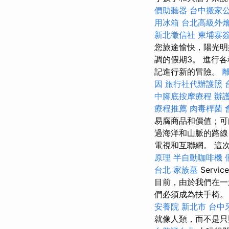
價助聽器
台中搬家
用冰箱
台北高級外
新北徵信社
柬埔寨
您旅途愉快，陽光
調的假期3。 進行
記進行新的冒險。
因
旅行社代辦護照
中腳底按摩療程
辦
療程推薦
肉毒桿菌
易腐商品和價值；可
過海洋和山脈的路線
電視和互聯網。 這
原理
半自動咖啡機
台北
家族墓
Serv
目前，由於我們在一
們必須成為扶手椅
安養院 新北市
台中
就像人類，而不是