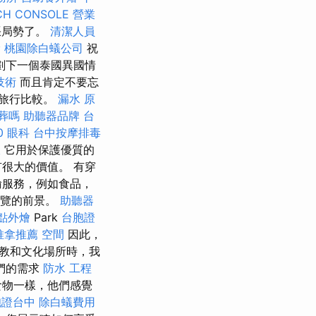
CH CONSOLE
營業
張局勢了。
清潔人員
漏
桃園除白蟻公司
祝
劃下一個泰國異國情
技術
而且肯定不要忘
的旅行比較。
漏水 原
葬嗎
助聽器品牌
台
0
眼科
台中按摩排毒
收
它用於保護優質的
很大的價值。 有穿
輸服務，例如食品，
遊覽的前景。
助聽器
點外燴
Park
台胞證
推拿推薦
空間
因此，
教和文化場所時，我
們的需求
防水 工程
食物一樣，他們感覺
胞證台中
除白蟻費用