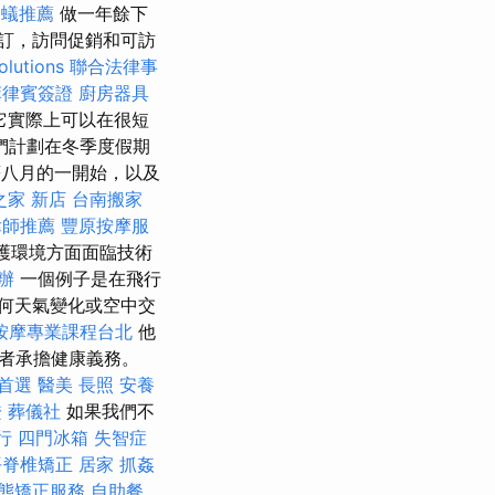
白蟻推薦
做一年餘下
訂，訪問促銷和可訪
lutions
聯合法律事
菲律賓簽證
廚房器具
它實際上可以在很短
們計劃在冬季度假期
著八月的一開始，以及
之家 新店
台南搬家
律師推薦
豐原按摩服
護環境方面面臨技術
辦
一個例子是在飛行
何天氣變化或空中交
按摩專業課程台北
他
者承擔健康義務。
務首選
醫美
長照
安養
證
葬儀社
如果我們不
行
四門冰箱
失智症
平脊椎矯正
居家
抓姦
態矯正服務
自助餐