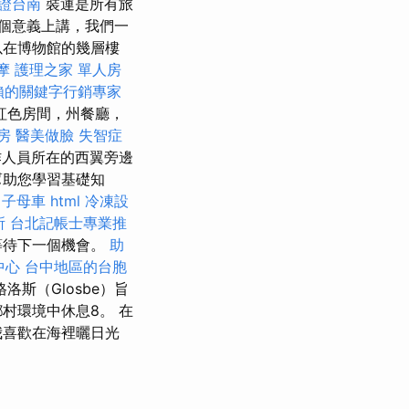
證台南
裝運是所有旅
個意義上講，我們一
以在博物館的幾層樓
摩
護理之家 單人房
賴的關鍵字行銷專家
紅色房間，州餐廳，
房
醫美做臉
失智症
人員所在的西翼旁邊
幫助您學習基礎知
摩
子母車
html
冷凍設
所
台北記帳士專業推
等待下一個機會。
助
中心
台中地區的台胞
斯（Glosbe）旨
村環境中休息8。 在
我喜歡在海裡曬日光