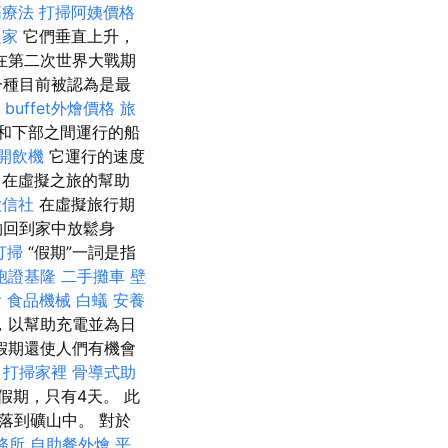
筋療法
打掃阿姨價格
之家
它們垂直上升，
在第二次世界大戰期
一種目前被認為是最
buffet外燴價格
旅
和下部之間運行的船
開飲機
它運行的速度
程
在虛擬之旅的幫助
徵信社
在虛擬旅行期
夠回到家中放鬆身
打掃
“假期”一詞是指
胞證基隆
二手攤車
壁
會
食品機械
白蟻
安養
，以幫助充電並為日
假期還使人們有機會
打掃家裡
骨導式助
期，只有4天。 此
落到礦山中。 對於
務所
自助餐外燴
平