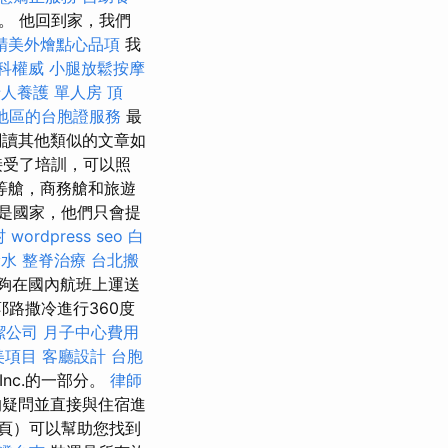
。 他回到家，我們
精美外燴點心品項
我
科權威
小腿放鬆按摩
人養護 單人房
頂
地區的台胞證服務
最
閱讀其他類似的文章如
接受了培訓，可以照
等艙，商務艙和旅遊
是國家，他們只會提
村
wordpress seo
白
漏水
整脊治療
台北搬
能夠在國內航班上運送
路撒冷進行360度
潔公司
月子中心費用
美項目
客廳設計
台胞
Inc.的一部分。
律師
的疑問並直接與住宿進
頁）可以幫助您找到