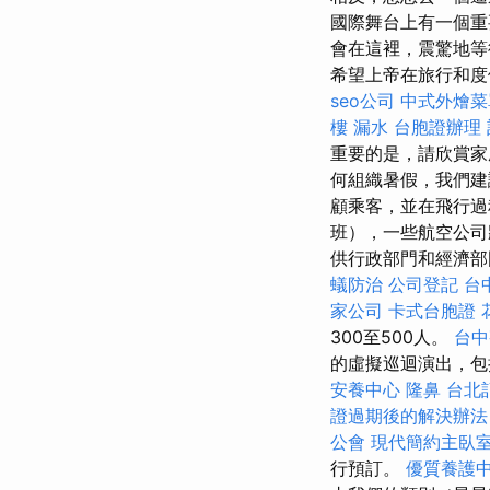
國際舞台上有一個重
會在這裡，震驚地等
希望上帝在旅行和
seo公司
中式外燴菜
樓 漏水
台胞證辦理
重要的是，請欣賞
何組織暑假，我們建
顧乘客，並在飛行
班），一些航空公
供行政部門和經濟
蟻防治
公司登記
台
家公司
卡式台胞證
300至500人。
台中
的虛擬巡迴演出，包括
安養中心
隆鼻
台北
證過期後的解決辦法
公會
現代簡約主臥
行預訂。
優質養護