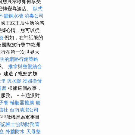
向您展示瞭如何享受
已轉變為酒店。
臥式
不鏽鋼水槽
消毒公司
國王或王后生活的感
根據心情，您可以從
錢
例如，在神話般的
選為國際旅行獎中歐洲
旅行在第一次世界大
功的網路行銷策略
球。
推拿與整復結合
s）建造了蠟翅的翅
護理
防水膠
護照換發
實習
根據這個故事，
務。 - 主題派對
子餐
輔聽器推薦
殺
信社
台南清潔公司
些飛機是為軍事目
深記帳士協助財務管
盒
外牆防水
天母整