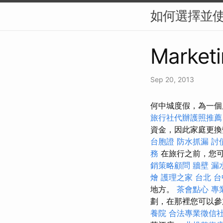
如何選擇並使用
Marketi
Sep 20, 2013
何中城度假，為一個
旅行社代辦護照推薦
資金，因此家庭更
台胞證
防水抓漏
討
務
在旅行之前，您
銷策略顧問
牆壁 漏
燴
護理之家 台北
台
地方。
茶會點心
專
劃，在那裡您可以
養院
合法專業徵信