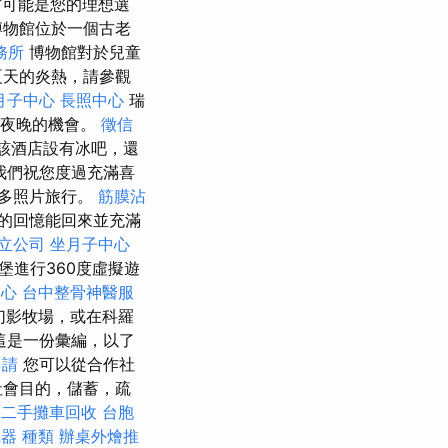
方可能是您的理想選
業博物館位於一個古老
務所
博物館對於兒童
夏天的炎熱，請參觀
月子中心
長照中心
瑞
冷的夜晚的機會。
徵信
該酒店設有冰吧，還
我們祝您度過充滿喜
多照片旅行。
筋膜沾
的回憶能回來並充滿
立公司
坐月子中心
堡進行360度虛擬遊
中心
台中整骨神醫服
幻影牧場，或在科羅
這是一份彙編，以了
申請
您可以從合作社
社會目的，儲蓄，疏
訓
二手攤車回收
台胞
器 種類
辦桌外燴推