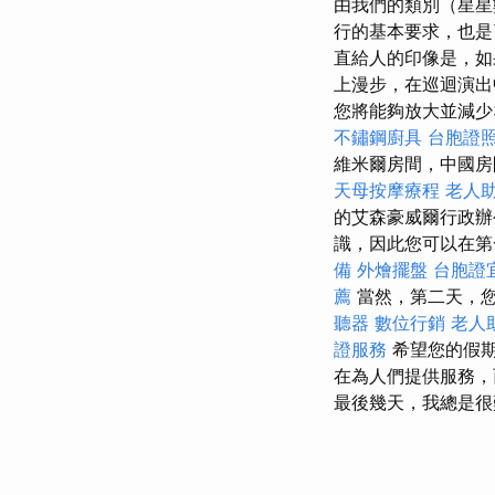
由我們的類別（星星
行的基本要求，也
直給人的印像是，如
上漫步，在巡迴演出
您將能夠放大並減少
不鏽鋼廚具
台胞證
維米爾房間，中國
天母按摩療程
老人
的艾森豪威爾行政辦
識，因此您可以在
備
外燴擺盤
台胞證
薦
當然，第二天，您
聽器
數位行銷
老人
證服務
希望您的假期
在為人們提供服務，
最後幾天，我總是很