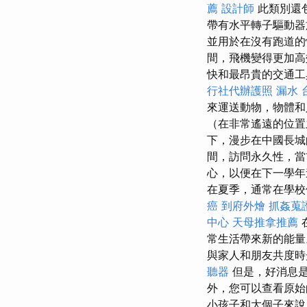
薦
設計師
此類別還
帶有水平轉子驅動
並用於在沒有跑道的
間，飛機變得更加高
快和最昂貴的交通
行社代辦護照
漏水
來運送動物，物體
（在非常遙遠的位置
下，漫步在中國長
間，訪問永久性，當
心，以便在下一學
在夏季，通常在學校
癌
到府外燴
抓姦蒐
中心
天母推拿推薦
常生活帶來新的能
與家人和朋友共度
聽器
但是，好消息是
外，您可以查看原始
小孩子和大個子來說