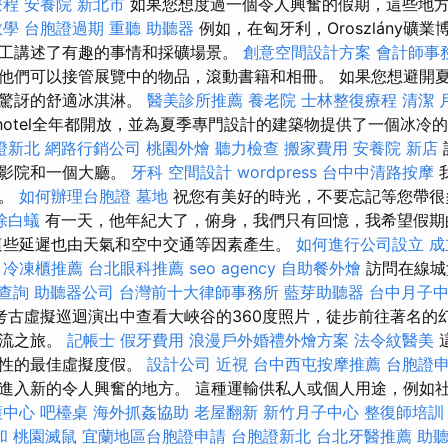
療程
安養院 新北市
如果您想度過一個令人興奮的假期，這些地
教學
台胞證過期
重聽 助聽器
例如，在匈牙利，Oroszlány礦
工講述了有趣的事情和採礦場景。
創意空間設計方案
會計師事
他們可以接管展覽中的物品，滾動書籍和相冊。 如果您想避開
人驚訝的舒適冰淇淋。
醫美診所推薦
養老院
士林整復療程
清潔
i的Icehotel全年都開放，並為夏季專門設計的建築物提供了一個冰
證新北
網路行銷公司
桃園外燴
聽力檢查
搬家費用
安養院 新店
電影院和一個大廳。
牙科
空間設計
wordpress
台中中清路按摩
期。
如何辦理台胞證
墓地
祝您有美好的時光，不要忘記等您帶很
除白蟻
有一天，他年紀大了，俯身，我們只有回憶，我希望假期
這些延遲也由天氣和空中交通等因素產生。
如何進行公司設立
成
冷凍櫃推薦
台北眼科推薦
seo agency
自助餐外燴
訪問在線城
查詢
助聽器公司
台灣前十大律師事務所
藍芽助聽器
台中月子
考古虛擬巡迴演出中查看大峽谷的360度照片，徒步前往著名的
漂流之旅。
記帳士
假牙費用
浪漫戶外婚禮外燴方案
法令紋醫美
全性的最佳虛擬度假。
設計公司
近視
台中西屯按摩推薦
台胞證
進入新的令人興奮的地方。 這種運輸供私人或個人用途，例如
護中心
吧檯桌
海外抓姦協助
老屋翻新
新竹月子中心
整復師培
和
桃園滅鼠
宜蘭地區台胞證申請
台胞證新北
台北牙醫推薦
助聽