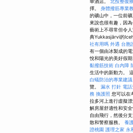
華酒店。
北投整復
擇。
身體撥筋專業
的礦山中，一位前礦
來說也很有趣，因為
藝術上不尋常但令
典Yukkasjärv
社有用嗎
外遇
台胞
有一個由冰製成的
悅和陽光的美好假
黏撥筋技術
白內障
生活中的新動力。 
白蟻防治的專業建議
覽。
漏水 打針
電話
務
換護照
您可以在
拉多河上進行虛擬
解房屋舒適性和安
自由飛行，然後分支
散和警察服務。
養
證桃園
護理之家 永