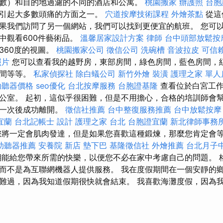
數）和目的地過濾的不同的酒店和公寓。
桃園搬家
辦護照
台胞
是引起大多數頭痛的方面之一。
穴道按摩技術課程
外燴茶點
從這
果我們訪問了另一個網站，我們可以找到更便宜的航班。 您可
中觀看600件藝術品。
溫馨居家設計方案
律師
台中頭部放鬆按
360度的視圖。
桃園搬家公司
徵信公司
洗碗槽
音波拉皮
可信
照片
您可以查看我的越野房，東部房間，綠色房間，藍色房間，
房間等等。
私家偵探社
除白蟻公司
新竹外燴
裝潢
護理之家 單人
助聽器價格
seo優化
台北按摩服務
台胞證基隆
查看位於白宮工作
公室。 起初，這似乎很困難，但是不用擔心，合格的培訓師會
第一次後成功離開。
徵信社推薦
台中整復服務推薦
台中放鬆按
宜蘭
台北記帳士
設計
護理之家 台北
台胞證宜蘭
新北律師事務
將一定會肌肉發達，但是如果您喜歡這種鍛煉，那​​麼您肯定會
助聽器推薦
安養院 新店
墊下巴
基隆徵信社
外燴推薦
台北月子
能給您帶來所需的快樂，以便您不必在家中考慮自己的問題。 格洛
而不是為互聯網機器人提供服務。 我在度假期間在一個安靜的鄉
難過，因為我知道假期很快就會結束。 我喜歡海灘度假，因為