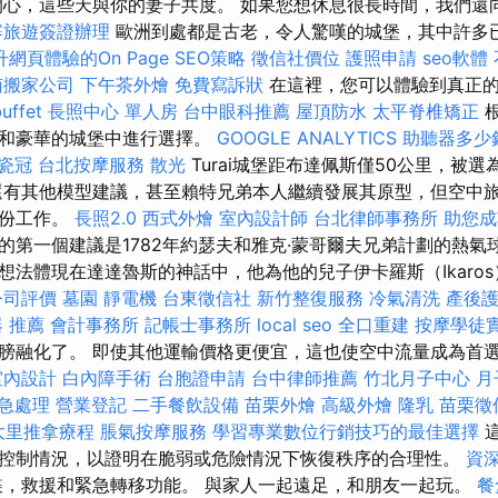
心，這些天與你的妻子共度。 如果您想休息很長時間，我們還
寨旅遊簽證辦理
歐洲到處都是古老，令人驚嘆的城堡，其中許多
升網頁體驗的On Page SEO策略
徵信社價位
護照申請
seo軟體
南搬家公司
下午茶外燴
免費寫訴狀
在這裡，您可以體驗到真正的
ffet
長照中心 單人房
台中眼科推薦
屋頂防水
太平脊椎矯正
代和豪華的城堡中進行選擇。
GOOGLE ANALYTICS
助聽器多少
瓷冠
台北按摩服務
散光
Turai城堡距布達佩斯僅50公里，被
還有其他模型建議，甚至賴特兄弟本人繼續發展其原型，但空中
一份工作。
長照2.0
西式外燴
室內設計師
台北律師事務所
助您成
的第一個建議是1782年約瑟夫和雅克·蒙哥爾夫兄弟計劃的熱氣
想法體現在達達魯斯的神話中，他為他的兒子伊卡羅斯（Ikaro
公司評價
墓園
靜電機
台東徵信社
新竹整復服務
冷氣清洗
產後
 推薦
會計事務所
記帳士事務所
local seo
全口重建
按摩學徒
膀融化了。 即使其他運輸價格更便宜，這也使空中流量成為首選服
室內設計
白內障手術
台胞證申請
台中律師推薦
竹北月子中心
月
緊急處理
營業登記
二手餐飲設備
苗栗外燴
高級外燴
隆乳
苗栗徵
大里推拿療程
脹氣按摩服務
學習專業數位行銷技巧的最佳選擇
這
控制情況，以證明在脆弱或危險情況下恢復秩序的合理性。
資
，救援和緊急轉移功能。 與家人一起遠足，和朋友一起玩。
餐