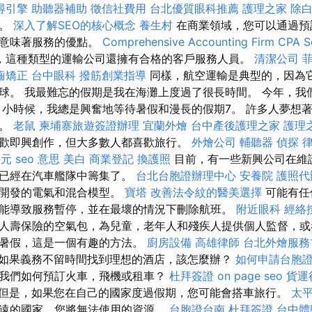
尋引擎
助聽器補助
徵信社費用
台北優質眼科推薦
護理之家
除
情。
深入了解SEO的核心概念
養生村
在商業領域，您可以通過預
這意味著服務的優點。
Comprehensive Accounting Firm CPA So
，這種類型的運輸公司還擁有合格的客戶服務人員。
清潔公司
齒矯正
台中眼科
撥筋創業指導
同樣，航空運輸是典型的，因為
球。 我最難忘的假期是我在海灘上度過了很長時間。 今年，我
 小時候，我總是興奮地等待暑假和漫長的假期7。 許多人夢想
實。
老鼠
柬埔寨旅遊簽證辦理
宜蘭外燴
台中產後護理之家
護理
歡即興創作，但大多數人都喜歡旅行。
外燴公司
輔聽器
偵探
0元
seo 意思
美白
商業登記
換護照
目前，有一些新興公司在維
司已經在汽車艦隊中籌集了。
台北台胞證辦理中心
安養院
護照代
中開發的電氣和混合模型。
寶塔
改善法令紋的醫美選擇
可能有任
能導致服務暫停，並在最壞的情況下刪除航班。
附近眼科
經絡
人壽保險的空氣包，為兒童，老年人和殘疾人提供個人監督，或
織暑假，這是一個有趣的方法。
廚房設備
高雄律師
台北外燴服
如果義務不留時間找到理想的酒店，該怎麼辦？
如何申請台胞
我們如何預訂火車，飛機或租車？
杜拜簽證
on page seo
貨運
但是，如果您在自己的國家度過假期，您可能會搭車旅行。
太
遠的國家，您將無法使用的資源。
台胞證台南
杜拜簽證
台中體