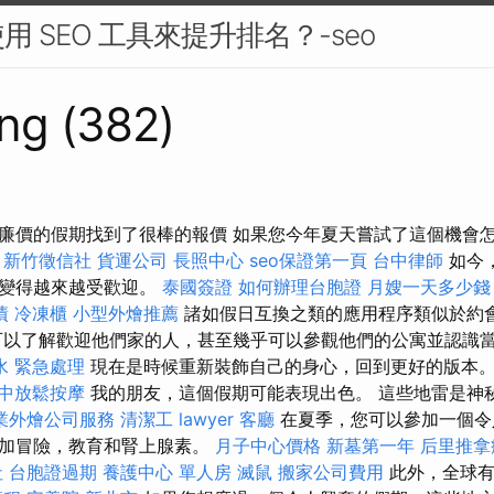
 SEO 工具來提升排名？-seo
ng (382)
廉價的假期找到了很棒的報價 如果您今年夏天嘗試了這個機會
新竹徵信社
貨運公司
長照中心
seo保證第一頁
台中律師
如今
換變得越來越受歡迎。
泰國簽證
如何辦理台胞證
月嫂一天多少錢
債
冷凍櫃
小型外燴推薦
諸如假日互換之類的應用程序類似於約
可以了解歡迎他們家的人，甚至幾乎可以參觀他們的公寓並認識
水 緊急處理
現在是時候重新裝飾自己的身心，回到更好的版本
中放鬆按摩
我的朋友，這個假期可能表現出色。 這些地雷是神
業外燴公司服務
清潔工
lawyer
客廳
在夏季，您可以參加一個令
參加冒險，教育和腎上腺素。
月子中心價格
新墓第一年
后里推拿
社
台胞證過期
養護中心 單人房
滅鼠
搬家公司費用
此外，全球有