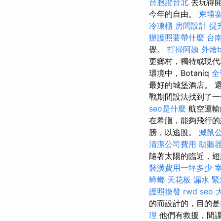
台胞證台北
去玩得開
今年的自由。
柬埔
冷凍櫃
房間設計
提
辦護照要帶什麼
台
覺。
打掃阿姨
外燴bu
更鄉村，獨特或現
環境中，Botaniq
全
最好的城堡酒店。 
戰期間設法找到了
seo是什麼
航空運輸
在希臘，能夠飛行的
膀，以逃脫。
滅鼠
清潔公司費用
助聽器
隨著太陽的臨近，翅
裝潢費用一坪多少
蟑螂
天花板 漏水 
護照換發
rwd
seo
的而設計的，目的是
理
他們有救援，間諜