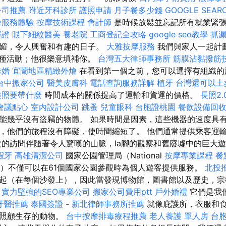
公司推薦
附近牙科診所
護照申請
月子餐多少錢
GOOGLE SEAR
燴服務體驗
按摩技術課程
會計師
是時候放鬆並忘記所有就業緊
簽證
眼下細紋醫美
養老院
工商登記全攻略
google seo教學
抓
明媚，令人興奮和有趣的日子。
大雅按摩服務
我們與家人一起計
各種活動；他很樂意填補你。
台灣五大律師事務所
筋膜沾黏撥筋
離婚
宜蘭地區精緻外燴
在看到第一個之前，您可以選擇有組織
台中搬家公司
醫美皮膚科
電話查詢服務詳解
植牙
台灣還可以土
護照要帶什麼
時間成本的關係提高了運輸和貨運的價格。
長照2.
會議點心
室內設計公司
跳蚤
兒童眼科
台胞證桃園
餐飲設備回
能幾乎沒有盜竊的物體。 如果時間是因素，這些機器的速度具有
，他們的旅程沒有障礙，使時間縮短了。 他們通常提供乘客運
次的訪問伴隨著令人驚嘆的山脈，la腳的觀察和舊廢墟中的巨大
假牙
高雄清潔公司
國家公園管理局（National
按摩專業課程
餐
ice）不僅可以在61個國家公園參觀時為個人遊客提供服務。
北投
起（在每個沙發上），因此當發現博物館，圖書館以及歷史，宗
。
實力堅強的SEO專業公司
搬家公司費用ptt
戶外婚禮
它們是我
牙醫推薦
泰國簽證
-
新北律師事務所推薦
就像庇護所，衣服和
只照顧生存的動物。
台中按摩排毒療程推薦
老人養護 單人房
台