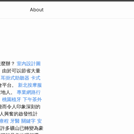
About
怎麼辦？
室內設計圖
，由於可以節省大量
耳掛式助聽器
卡式
會平台。
新北按摩服
當地人。
專業網路行
。
桃園植牙
下午茶外
秘而令人印象深刻的
人興奮的啟發性計
療程
牙醫
關鍵字
安
許多礦山已轉變為豪