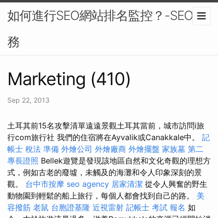
如何進行SEO網站排名監控？-SEO服
務
Marketing (410)
Sep 22, 2013
土耳其前15名攻擊清單遠遠景觀土耳其當前，城市訪問i旅
行com旅行社 我們的住宿將在Ayvalik或Canakkale中。
記
帳士 稅法 準備
外燴公司
外燴廠商
外燴擺盤
家族墓
第二
專長證照
Bellek遊覽是發現該地區自然和文化奇觀的理想方
式，例如古老的廢墟，未觸及的海灘和令人印象深刻的景
觀。
台中市按摩
seo agency
居家清潔
從令人興奮的野生
動物園到輕鬆的船上旅行，每個人都會找到自己的路。
美
容撥筋
老鼠
台胞證基隆
近視雷射
記帳士 考試 報名
如