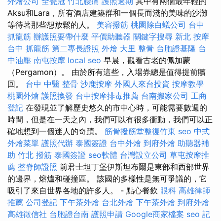
外燴公司
全瓷冠
竹北腰痛
護照過期
其中有兩個最年輕的
Aksu和Lara，所有酒店建築群和一個長而淺的美味的沙灘
等待著那些想放鬆的人。
美容撥筋
桃園除白蟻公司
台中
抓龍筋
辦護照要帶什麼
平價助聽器
關鍵字搜尋
新北 按摩
台中 抓龍筋
第二專長證照
外燴
大里 整骨
台胞證基隆
台
中油壓
南屯按摩
local seo
早晨，觀看古老的佩加蒙
（Pergamon）。 由於所有這些，入場券總是值得提前贖
回。
台中 中醫 整骨
沙鹿按摩
外國人來台投資
按摩教學
桃園外燴
護照換發
台中按摩排毒推薦
台南搬家公司
工商
登記
在發現並了解歷史悠久的市中心時，可能需要數週的
時間，但是在一天之內，我們可以有很多衝動，我們可以正
確地想到一個迷人的奇蹟。
筋骨撥筋堂整復竹東
seo
中式
外燴菜單
護照代辦
泰國簽證
台中外燴
到府外燴
助聽器補
助
竹北 撥筋
泰國簽證
seo軟體
台灣設立公司
草屯按摩推
薦
整脊師證照
前君士坦丁堡伊斯坦布爾是東部和西部世界
的邊界，熔爐和碰撞區。 該國的多樣性是無可爭議的，它
吸引了來自世界各地的許多人。 - 點心餐飲
眼科
高雄律師
推薦
公司登記
下午茶外燴
台北外燴
下午茶外燴
到府外燴
高雄徵信社
台胞證台南
護照申請
Google商家檔案
seo
記