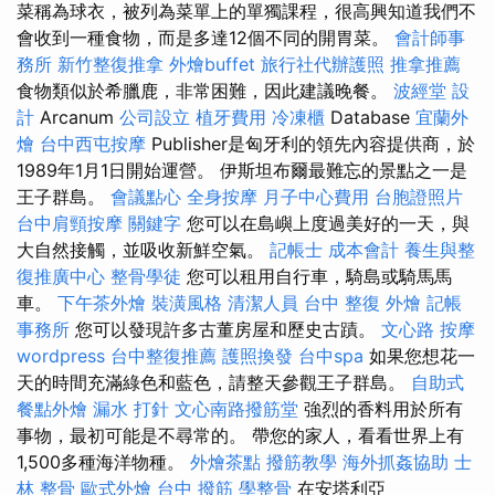
菜稱為球衣，被列為菜單上的單獨課程，很高興知道我們不
會收到一種食物，而是多達12個不同的開胃菜。
會計師事
務所
新竹整復推拿
外燴buffet
旅行社代辦護照
推拿推薦
食物類似於希臘鹿，非常困難，因此建議晚餐。
波經堂
設
計
Arcanum
公司設立
植牙費用
冷凍櫃
Database
宜蘭外
燴
台中西屯按摩
Publisher是匈牙利的領先內容提供商，於
1989年1月1日開始運營。 伊斯坦布爾最難忘的景點之一是
王子群島。
會議點心
全身按摩
月子中心費用
台胞證照片
台中肩頸按摩
關鍵字
您可以在島嶼上度過美好的一天，與
大自然接觸，並吸收新鮮空氣。
記帳士 成本會計
養生與整
復推廣中心
整骨學徒
您可以租用自行車，騎島或騎馬馬
車。
下午茶外燴
裝潢風格
清潔人員
台中 整復
外燴
記帳
事務所
您可以發現許多古董房屋和歷史古蹟。
文心路 按摩
wordpress
台中整復推薦
護照換發
台中spa
如果您想花一
天的時間充滿綠色和藍色，請整天參觀王子群島。
自助式
餐點外燴
漏水 打針
文心南路撥筋堂
強烈的香料用於所有
事物，最初可能是不尋常的。 帶您的家人，看看世界上有
1,500多種海洋物種。
外燴茶點
撥筋教學
海外抓姦協助
士
林 整骨
歐式外燴
台中 撥筋
學整骨
在安塔利亞