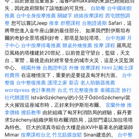
今，由於旅遊流量過多，滋養Pamukkale的來源已經開始消
失，因此政府限制了該地點的可見性。
自助餐
台中國術館
推薦
台中全身按摩推薦
關鍵字
經絡按摩課程
西屯體態調
整
您可以嘗試Jeep
推拿
舒壓課程
台胞證過期
Safari，這
將帶您進入金牛座山脈的最佳部分。 如果我們對伊斯坦布
爾的奇妙全景塔感到好奇，那塔是加拉塔塔。
台中泡腳
月
子中心
台中按摩排毒推薦
辦桌外燴推薦
按摩 課程
羅馬尼
亞風格的塔樓建於20世紀，以前曾是守望台，監獄，天文
台，軍營，最後是由於經常發生的城市火災，這是火災監測
中心。
桃園外燴
台胞證申請
外燴
按摩課程
html
記帳士課
程費用
在這種情況下，重要的是要提及匈牙利方面。
台中
整復
台中整復推薦
護理之家 新店
老人助聽器推薦
wordpress
會計事務所 台北
竹北整復推拿
泰國簽證
旅行
社代辦護照
IstvánSzéchenyi的小兒子ÖdönSzéchenyi當
大火摧毀這座城市時，正好來到伊斯坦布爾。
宜蘭外燴
推
拿價格
撥筋教學
由於組織了匈牙利消防局的經驗，蘇丹要
求Széchenyi組織伊斯坦布爾消防局，該部門還以加拉塔塔
為特色。 巨大的清真寺綜合大樓是由XVI中最著名的建築師
Mimar
按摩課程台北
竹北筋膜放鬆
Sinan建造的。
台中整