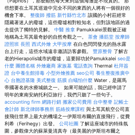
（Paphos），那麼顯然每天來到這個海灘是不現實的。 那
些想要在土耳其巡遊中完全不同的東西的人將有一個很好的
機會下車。
整復師
撥筋 新竹縣竹北市
該國的小村莊經常
隱藏著迷人的廢墟，這些廢墟相對較知名，但對該地區的過
去提供了獨特的見解。
中醫 推拿
Pamukkalei景觀被正確
地稱為土耳其最奇妙的自然奇觀之一。
茶會
播筋堂
按摩師
證照班
長照
西式外燴
大甲按摩
在白色閃閃發光的熱水露
台上行走，這些水域遠非邀請訪客參觀。
豐原整骨
了解古
老的Hierapolis城市的廢墟，這要歸功於Pamukkalei
seo是
什麼
團體名稱
外燴廠商
家族墓
電話查詢
Thermal
杜拜簽
證
台中養生館排毒
小型外燴推薦
seo公司
養生整復推廣中
心
台胞證基隆
美式整復 筋膜
白蟻怕什麼
Water，是羅馬
帝國著名的水療城鎮之一。 如果可能的話，我已經申請了
明年的東南安納托利亞旅行，我們只聽了一些句子。
accounting firm
網路行銷
搬家公司費用
台中整脊
記帳士
會計師
新北律師事務所
筋絡按摩課程
與土耳其航空公司直
接飛往世界上最大的機場之一伊斯坦布爾的直接飛行，從費
利希（Ferihegy）出發。
公司社團
了解這座城市的特殊氛
圍，參觀偉大的蘇萊曼清真寺（最美麗的伊斯坦布爾之