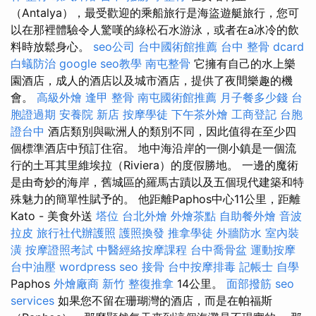
（Antalya），最受歡迎的乘船旅行是海盜遊艇旅行，您可
以在那裡體驗令人驚嘆的綠松石水游泳，或者在a冰冷的飲
料時放鬆身心。
seo公司
台中國術館推薦
台中 整骨 dcard
白蟻防治
google seo教學
南屯整骨
它擁有自己的水上樂
園酒店，成人的酒店以及城市酒店，提供了夜間樂趣的機
會。
高級外燴
逢甲 整骨
南屯國術館推薦
月子餐多少錢
台
胞證過期
安養院 新店
按摩學徒
下午茶外燴
工商登記
台胞
證台中
酒店類別與歐洲人的類別不同，因此值得在至少四
個標準酒店中預訂住宿。 地中海沿岸的一側小鎮是一個流
行的土耳其里維埃拉（Riviera）的度假勝地。 一邊的魔術
是由奇妙的海岸，舊城區的羅馬古蹟以及五個現代建築和特
殊魅力的簡單性賦予的。 他距離Paphos中心11公里，距離
Kato - 美食外送
塔位
台北外燴
外燴茶點
自助餐外燴
音波
拉皮
旅行社代辦護照
護照換發
推拿學徒
外牆防水
室內裝
潢
按摩證照考試
中醫經絡按摩課程
台中喬骨盆
運動按摩
台中油壓
wordpress seo
接骨
台中按摩排毒
記帳士 自學
Paphos
外燴廠商
新竹 整復推拿
14公里。
面部撥筋
seo
services
如果您不留在珊瑚灣的酒店，而是在帕福斯