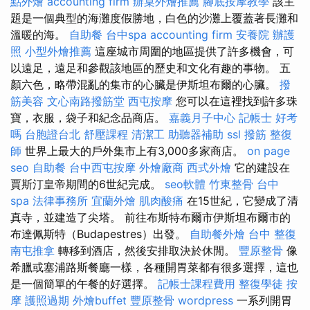
點外燴
accounting firm
辦桌外燴推薦
腳底按摩教學
該主
題是一個典型的海灘度假勝地，白色的沙灘上覆蓋著長灘和
溫暖的海。
自助餐
台中spa
accounting firm
安養院
辦護
照
小型外燴推薦
這座城市周圍的地區提供了許多機會，可
以遠足，遠足和參觀該地區的歷史和文化有趣的事物。 五
顏六色，略帶混亂的集市的心臟是伊斯坦布爾的心臟。
撥
筋美容
文心南路撥筋堂
西屯按摩
您可以在這裡找到許多珠
寶，衣服，袋子和紀念品商店。
嘉義月子中心
記帳士 好考
嗎
台胞證台北
舒壓課程
清潔工
助聽器補助
ssl
撥筋
整復
師
世界上最大的戶外集市上有3,000多家商店。
on page
seo
自助餐
台中西屯按摩
外燴廠商
西式外燴
它的建設在
賈斯汀皇帝期間的6世紀完成。
seo軟體
竹東整骨
台中
spa
法律事務所
宜蘭外燴
肌肉酸痛
在15世紀，它變成了清
真寺，並建造了尖塔。 前往布斯特布爾市伊斯坦布爾市的
布達佩斯特（Budapestres）出發。
自助餐外燴
台中 整復
南屯推拿
轉移到酒店，然後安排取決於休閒。
豐原整骨
像
希臘或塞浦路斯餐廳一樣，各種開胃菜都有很多選擇，這也
是一個簡單的午餐的好選擇。
記帳士課程費用
整復學徒
按
摩
護照過期
外燴buffet
豐原整骨
wordpress
一系列開胃