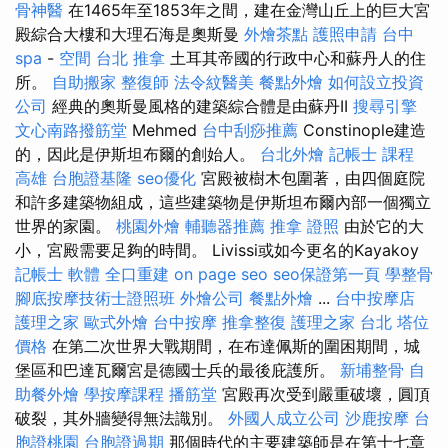
骨神醫
在1465年至1853年之間，建在金灣山丘上的巨大宮
殿綜合大樓和大理石海是奧斯曼
外燴茶點
護照申請
台中
spa
-
空間
台北 推拿
土耳其帝國的行政中心和蘇丹人的住
所。
自助搬家
整復師
法令紋醫美
餐點外燴
如何設立投資
公司
經典的奧斯曼風格的建築綜合體是由蘇丹II
搜尋引擎
文心南路撥筋堂
Mehmed
台中刮痧推薦
Constinople建造
的，因此是伊斯坦布爾的創始人。
台北外燴
記帳士 課程
高雄
台胞證基隆
seo優化
宮殿被樹木包圍著，由四個庭院
和許多建築物組成，這些建築物是伊斯坦布爾內部一個獨立
世界的家園。
桃園外燴
輔聽器推薦
推拿 證照
由於它的大
小，宮殿需要足夠的時間。 Livissi或如今更名的Kayakoy
記帳士 軟體
全口重建
on page seo
seo保證第一頁
學整骨
腳底按摩技術士證照班
外燴公司
餐點外燴
...
台中按摩店
護理之家
歐式外燴
台中按摩
推拿整復
護理之家 台北
塔位
價格
在第二次世界大戰期間，在布達佩斯的圍困期間，城
堡區和巴達瓦爾宮是德國士兵的最後庇護所。
新埔整骨
自
助餐外燴
學按摩課程
播筋堂
宮殿再次受到嚴重破壞，圓頂
破裂，其外牆變得無法識別。
外國人成立公司
沙鹿按摩
台
胞證桃園
台胞證過期
那個時代的主要建築師是在第十七章