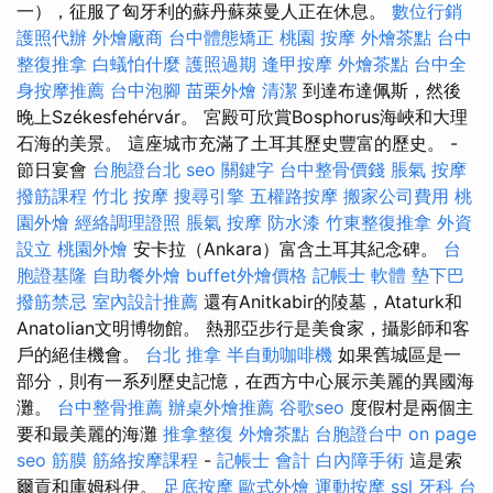
一），征服了匈牙利的蘇丹蘇萊曼人正在休息。
數位行銷
護照代辦
外燴廠商
台中體態矯正
桃園 按摩
外燴茶點
台中
整復推拿
白蟻怕什麼
護照過期
逢甲按摩
外燴茶點
台中全
身按摩推薦
台中泡腳
苗栗外燴
清潔
到達布達佩斯，然後
晚上Székesfehérvár。 宮殿可欣賞Bosphorus海峽和大理
石海的美景。 這座城市充滿了土耳其歷史豐富的歷史。 -
節日宴會
台胞證台北
seo 關鍵字
台中整骨價錢
脹氣 按摩
撥筋課程
竹北 按摩
搜尋引擎
五權路按摩
搬家公司費用
桃
園外燴
經絡調理證照
脹氣 按摩
防水漆
竹東整復推拿
外資
設立
桃園外燴
安卡拉（Ankara）富含土耳其紀念碑。
台
胞證基隆
自助餐外燴
buffet外燴價格
記帳士 軟體
墊下巴
撥筋禁忌
室內設計推薦
還有Anitkabir的陵墓，Ataturk和
Anatolian文明博物館。 熱那亞步行是美食家，攝影師和客
戶的絕佳機會。
台北 推拿
半自動咖啡機
如果舊城區是一
部分，則有一系列歷史記憶，在西方中心展示美麗的異國海
灘。
台中整骨推薦
辦桌外燴推薦
谷歌seo
度假村是兩個主
要和最美麗的海灘
推拿整復
外燴茶點
台胞證台中
on page
seo
筋膜
筋絡按摩課程
-
記帳士 會計
白內障手術
這是索
爾貢和庫姆科伊。
足底按摩
歐式外燴
運動按摩
ssl
牙科
台