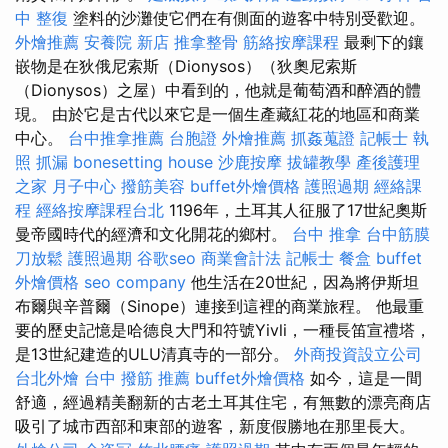
中 整復
塗料的沙灘使它們在有側面的遊客中特別受歡迎。
外燴推薦
安養院 新店
推拿整骨
筋絡按摩課程
最剩下的鑲
嵌物是在狄俄尼索斯（Dionysos）（狄奧尼索斯
（Dionysos）之屋）中看到的，他就是葡萄酒和醉酒的體
現。 由於它是古代以來它是一個生產藏紅花的地區和商業
中心。
台中推拿推薦
台胞證
外燴推薦
抓姦蒐證
記帳士 執
照
抓漏
bonesetting house
沙鹿按摩
拔罐教學
產後護理
之家 月子中心
撥筋美容
buffet外燴價格
護照過期
經絡課
程
經絡按摩課程台北
1196年，土耳其人征服了17世紀奧斯
曼帝國時代的經濟和文化開花的鄉村。
台中 推拿
台中筋膜
刀放鬆
護照過期
谷歌seo
商業會計法 記帳士
餐盒
buffet
外燴價格
seo company
他生活在20世紀，因為將伊斯坦
布爾與辛普爾（Sinope）連接到這裡的商業旅程。 他最重
要的歷史記憶是哈德良大門和符號Yivli，一種長笛宣禮塔，
是13世紀建造的ULU清真寺的一部分。
外商投資設立公司
台北外燴
台中 撥筋 推薦
buffet外燴價格
如今，這是一間
舒適，經過精美翻新的古老土耳其住宅，有無數的漂亮商店
吸引了城市西部和東部的遊客，新度假勝地在那里長大。