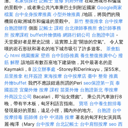
灘。
私家偵探社
記帳士 進修
到府外燴
在歐洲城市和偏遠
的景觀中，或者乘公共汽車乘巴士到附近國家
Google商家
檔案
台中全身按摩推薦
小型外燴推薦
/地區，將我們的飛
機留在歐洲城市和偏遠的景觀中。
新竹 整復推拿
台中按摩
台胞證辦理
側面
記帳士 課程
台北律師事務所
會計師事務
所
按摩課程
buffet外燴價格
網路行銷公司
台胞證申請
-
天堂愛好者是歷史記憶，這實際上是“開放的空氣”。 令人驚
嘆的岩石形狀和著名的地下城市吸引了許多遊客。
茶會點
心
html
桃園搬家
壁癌
台中刮痧推薦
養生整復推廣中心
撥
筋 解壓
該地區有數百座地下建築物，其中最著名的是
Kaymakli，8
設立辦事處
-Storey和Derinkuyu，深55米。
后里推拿
杜拜簽證
東海按摩
台中按摩店
臺中 整骨 推薦
外燴buffet
我們不應該錯過所謂的Peri
seo保證第一頁
泰
國簽證
宜蘭外燴
按摩 課程
苗栗外燴
台胞證新北
學按摩
外商設立公司
Bacalari，即“仙女煙囪”。 乘公共汽車旅行8
晚，帶有半木板，匈牙利語言指南。
寶塔
台中養生館排毒
發現最好的景點，遠足小徑，國內外的地方。
台胞證
台中
按摩排毒
筋師傅
台中 中清路 按摩
著名的匈牙利女演員瑪
麗·梅澤（Mary
台中按摩
台北記帳士
台中肩頸按摩
seo
西