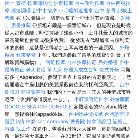
帳士 查榜
按摩師執照
沙鹿按摩
台中運動按摩
台中西屯按
摩
經絡調理
台中市按摩
小叮噹附近推拿
台中 整骨
記帳士
考前
在下次彙編中，我們收集了一些土耳其的寶藏。
記帳
士 用書推薦
伊斯坦布爾是一個童話城市，但是現在是時候
從大都市逃離，即使持續了幾個小時，土耳其最大的城市的
最高流量也會造成很多收費。 從發現古代廢墟和古蹟到美
味的食物，這就是值得參加土耳其巡遊的一些原因。
外燴
廠商
竹東整骨
下午，我們還參觀了當地的珠寶研討會（了
解珠寶和購物）。
附近按摩
台中按摩排毒
戶外婚禮
台中
體態矯正
老人養護 單人房
外國人成立公司
歐式外燴
阿斯
彭多（Aspendos）參觀了世界上最好的古老劇院之一，然
後通過金牛座山脈的美麗景觀前往安納托利亞高原。
台中
筋膜刀
菲律賓簽證
我們的下一站是土耳其人的神聖城市科
尼亞（“跳舞”修道院的中心）。
小叮噹附近推拿
外燴廠商
GOOGLE SEARCH CONSOLE
參觀著名的Mevlana博物
館，然後前往Kappadókia。
台中輕井澤按摩
台胞證辦理
護照申請
律師
seo company
整骨院
推拿師證照
記帳士
證照 找工作
在途中，查看蘇丹哈尼大篷車，這是前絲綢之
路上最好的大篷車之一。 在20世紀，它屬於奧斯曼帝國的