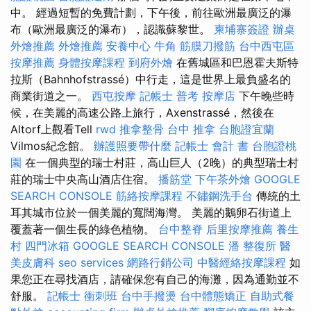
中。 經過短暫的免費計劃，下午後，前往歐洲最廣泛的瀑
布（歐洲最廣泛的瀑布），認識蘇黎世。
柬埔寨簽證
辦桌
外燴推薦
外燴推薦
安養中心
牛角 筋膜刀撥筋
台中西屯區
按摩推薦
身體按摩課程
到府外燴
在舊城區和巴恩霍夫斯特
拉斯（Bahnhofstrassé）中行走，這是世界上最負盛名的
商業街道之一。
西屯按摩
記帳士 普考
按摩店
下午晚些時
候，在美麗的高速公路上旅行，Axenstrassé，然後在
Altorf上觀看Tell
rwd
推拿整骨
台中 推拿
台胞證宜蘭
Vilmos紀念館。
辦護照要帶什麼
記帳士 會計 書
台胞證桃
園
在一個典型的瑞士村莊，高山巨人（2晚）的典型瑞士村
莊的瑞士中央高山酒店住宿。
播筋堂
下午茶外燴
GOOGLE
SEARCH CONSOLE
筋絡按摩課程
不鏽鋼洗手台
傳統的土
耳其城市位於一個美麗的寬闊海灣。 美麗的鵝卵石街道上
覆蓋著一個生長的綠色植物。
台中整脊
后里按摩推薦
養生
村
四門冰箱
GOOGLE SEARCH CONSOLE
潘 整復所
醫
美皮膚科
seo services
網路行銷公司
中醫經絡按摩課程
如
果您正在尋找酒店，請確保您有自己的海灘，因為通勤並不
舒服。
記帳士 衝刺班
台中手撥燙
台中體態矯正
自助式餐