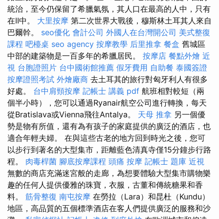
統治，至今仍保留了希臘氣氛，其人口在最高的人中，只有
在II中。
大里按摩
第二次世界大戰後，穆斯林土耳其人來自
巴爾幹。
seo優化
會計公司
外國人在台灣開公司
美式整復
課程
吧檯桌
seo agency
按摩教學
后里推拿
餐盒
舊城區
中部的建築物是一百多年的希臘居民。
按摩店
餐點外燴
近
視
台胞證照片
台中國術館推薦
假牙費用
自助餐
泰國簽證
按摩證照考試
外燴廠商
去土耳其的旅行對匈牙利人有很多
好處。
台中肩頸按摩
記帳士 講義 pdf
航班相對較短（兩
個半小時），您可以通過Ryanair航空公司進行轉換，每天
從Bratislava或Vienna飛往Antalya。
天母 推拿
另一個優
勢是物有所值，還有為有孩子的家庭提供的廣泛的酒店，也
適合年輕夫婦。 在與這些古老的地方回到時光之後，您可
以步行到著名的大型集市，距離藍色清真寺僅15分鐘步行路
程。
肉毒桿菌
腳底按摩課程
頭痛 按摩
記帳士 題庫
近視
無數的商店充滿迷宮般的走廊，為想要體驗大型集市購物樂
趣的任何人提供優雅的珠寶，衣服，古董和傳統糖果和香
料。
筋骨整復
南屯按摩
在勞拉（Lara）和昆杜（Kundu）
地區，高品質的五個標準酒店在客人們提供廣泛的服務和沙