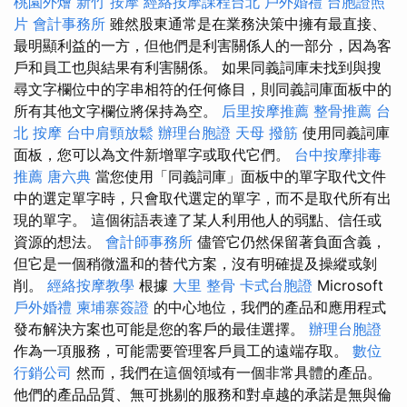
桃園外燴
新竹 按摩
經絡按摩課程台北
戶外婚禮
台胞證照
片
會計事務所
雖然股東通常是在業務決策中擁有最直接、
最明顯利益的一方，但他們是利害關係人的一部分，因為客
戶和員工也與結果有利害關係。 如果同義詞庫未找到與搜
尋文字欄位中的字串相符的任何條目，則同義詞庫面板中的
所有其他文字欄位將保持為空。
后里按摩推薦
整骨推薦
台
北 按摩
台中肩頸放鬆
辦理台胞證
天母 撥筋
使用同義詞庫
面板，您可以為文件新增單字或取代它們。
台中按摩排毒
推薦
唐六典
當您使用「同義詞庫」面板中的單字取代文件
中的選定單字時，只會取代選定的單字，而不是取代所有出
現的單字。 這個術語表達了某人利用他人的弱點、信任或
資源的想法。
會計師事務所
儘管它仍然保留著負面含義，
但它是一個稍微溫和的替代方案，沒有明確提及操縱或剝
削。
經絡按摩教學
根據
大里 整骨
卡式台胞證
Microsoft
戶外婚禮
柬埔寨簽證
的中心地位，我們的產品和應用程式
發布解決方案也可能是您的客戶的最佳選擇。
辦理台胞證
作為一項服務，可能需要管理客戶員工的遠端存取。
數位
行銷公司
然而，我們在這個領域有一個非常具體的產品。
他們的產品品質、無可挑剔的服務和對卓越的承諾是無與倫