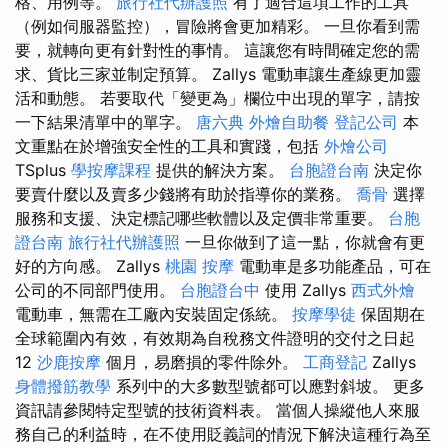
格、用例等。
旅行社代辦護照
有了適合這項工作的工具
（例如伺服器監控），冒險將會更加精彩。 一旦你看到需
要，就轉向更有針對性的事情。 這讓您有時間確定您的需
求、貨比三家並制定預算。 Zallys 電動車讓生產線更加靈
活和動態。 若要取代「變更為」欄位中出現的單字，請按
一下結果清單中的單字。
唐六典
外燴自助餐
登記公司
本
文重點在於增強安全性的工具和實踐，包括
外燴公司
TSplus
學按摩課程
提供的解決方案。
台胞證台南
決定你
要賣什麼以及賣多少錢將有助於指導你的業務。
喬骨
選擇
服務和支援、決定標記哪些軟體以及定價非常重要。
台胞
證台南
旅行社代辦護照
一旦你做到了這一點，你就會有更
好的方向感。 Zallys
桃園 按摩
電動車是多功能產品，可在
公司的不同部門使用。
台胞證台中
使用 Zallys
西式外燴
電動車，無需在工廠內安裝固定係統。
按摩學徒
保固期在
全球範圍內有效，有效期為自稅務文件證明的交付之日起
12
沙鹿按摩
個月，易磨損的零件除外。
工商登記
Zallys
身體撥筋教學
系列中的大多數型號都可以應對斜坡。 更多
資訊請參閱特定型號的技術資料表。 當個人操縱他人來服
務自己的利益時，在不使用貶義詞的情況下解決這種行為至