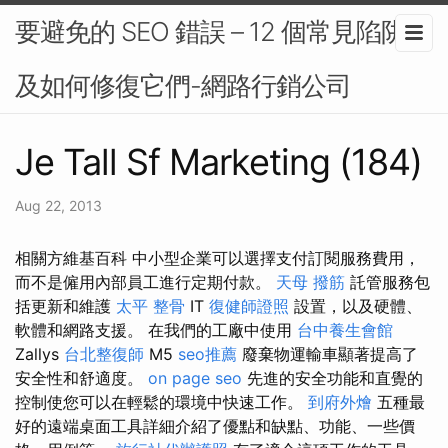
要避免的 SEO 錯誤 – 12 個常見陷阱以
及如何修復它們-網路行銷公司
Je Tall Sf Marketing (184)
Aug 22, 2013
相關方維基百科 中小型企業可以選擇支付訂閱服務費用，
而不是僱用內部員工進行定期付款。
天母 撥筋
託管服務包
括更新和維護
太平 整骨
IT
復健師證照
設置，以及硬體、
軟體和網路支援。 在我們的工廠中使用
台中養生會館
Zallys
台北整復師
M5
seo推薦
廢棄物運輸車顯著提高了
安全性和舒適度。
on page seo
先進的安全功能和直覺的
控制使您可以在輕鬆的環境中快速工作。
到府外燴
五種最
好的遠端桌面工具詳細介紹了優點和缺點、功能、一些價