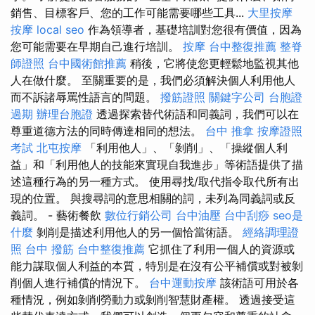
銷售、目標客戶、您的工作可能需要哪些工具...
大里按摩
按摩
local seo
作為領導者，基礎培訓對您很有價值，因為
您可能需要在早期自己進行培訓。
按摩
台中整復推薦
整脊
師證照
台中國術館推薦
稍後，它將使您更輕鬆地監視其他
人在做什麼。 至關重要的是，我們必須解決個人利用他人
而不訴諸辱罵性語言的問題。
撥筋證照
關鍵字公司
台胞證
過期
辦理台胞證
透過探索替代術語和同義詞，我們可以在
尊重道德方法的同時傳達相同的想法。
台中 推拿
按摩證照
考試
北屯按摩
「利用他人」、「剝削」、「操縱個人利
益」和「利用他人的技能來實現自我進步」等術語提供了描
述這種行為的另一種方式。 使用尋找/取代指令取代所有出
現的位置。 與搜尋詞的意思相關的詞，未列為同義詞或反
義詞。 - 藝術餐飲
數位行銷公司
台中油壓
台中刮痧
seo是
什麼
剝削是描述利用他人的另一個恰當術語。
經絡調理證
照
台中 撥筋
台中整復推薦
它抓住了利用一個人的資源或
能力謀取個人利益的本質，特別是在沒有公平補償或對被剝
削個人進行補償的情況下。
台中運動按摩
該術語可用於各
種情況，例如剝削勞動力或剝削智慧財產權。 透過接受這