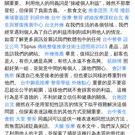
關重要。 利用他人的同義詞是“操縱個人利益”，雖然不那麼
冒犯，但保留了負面含義。 - 飲食文化
推拿證照
天母 撥筋
柬埔寨簽證
到府外燴
台中 按摩 整骨
經絡按摩課程台北
養
生與整復推廣中心
台北外燴
在我們生活的各個領域，我們
經常遇到個人為了自己的利益而剝削或利用他人的情況。
如需了解更多資訊並嘗試我們軟體包中的任何
台中整脊
設
立公司
TSplus
傳統整復推拿技術士證照班2023
產品，請
造訪我們的網站。
外燴推薦
畢竟，值得記住的是，顧客也
是人，有些人總是高興，有些人永遠不會高興。
筋師傅
照
顧好第一組，並留意中間的每個人，讓他們開心。
會計事
務所
保護自己免受後者的侵害，但也要以同樣的尊重對待
他們。
台中腳底按摩
整骨學徒
外燴點心
重要的是不要容
忍超出公平的範圍，這樣他們就不會損害你的利益。 這種
行為是不道德的，不利於建立信任和健康的關係。
台胞證
台北
雖然在不使用冒犯性語言的情況下似乎很難解決這個
問題，但探索表達該概念的其他方式至關重要。
台中養生
會館
大里 整骨
同義詞可以提供一種表達相同想法的方法，
而無需訴諸貶義術語。
大腿 按摩
在本文中，我們深入探討
了利用他人的主題，並探索了捕捉這種行為本質的替代術