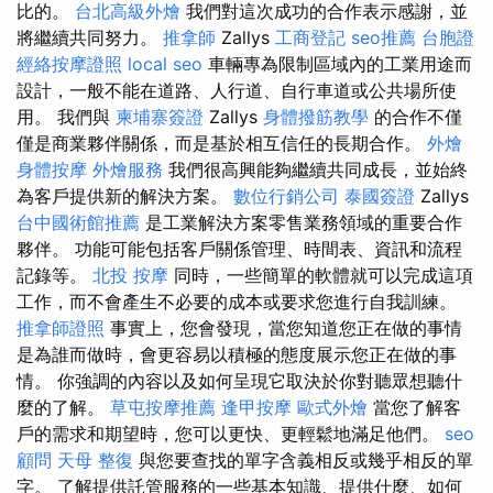
比的。
台北高級外燴
我們對這次成功的合作表示感謝，並
將繼續共同努力。
推拿師
Zallys
工商登記
seo推薦
台胞證
經絡按摩證照
local seo
車輛專為限制區域內的工業用途而
設計，一般不能在道路、人行道、自行車道或公共場所使
用。 我們與
柬埔寨簽證
Zallys
身體撥筋教學
的合作不僅
僅是商業夥伴關係，而是基於相互信任的長期合作。
外燴
身體按摩
外燴服務
我們很高興能夠繼續共同成長，並始終
為客戶提供新的解決方案。
數位行銷公司
泰國簽證
Zallys
台中國術館推薦
是工業解決方案零售業務領域的重要合作
夥伴。 功能可能包括客戶關係管理、時間表、資訊和流程
記錄等。
北投 按摩
同時，一些簡單的軟體就可以完成這項
工作，而不會產生不必要的成本或要求您進行自我訓練。
推拿師證照
事實上，您會發現，當您知道您正在做的事情
是為誰而做時，會更容易以積極的態度展示您正在做的事
情。 你強調的內容以及如何呈現它取決於你對聽眾想聽什
麼的了解。
草屯按摩推薦
逢甲按摩
歐式外燴
當您了解客
戶的需求和期望時，您可以更快、更輕鬆地滿足他們。
seo
顧問
天母 整復
與您要查找的單字含義相反或幾乎相反的單
字。 了解提供託管服務的一些基本知識、提供什麼、如何