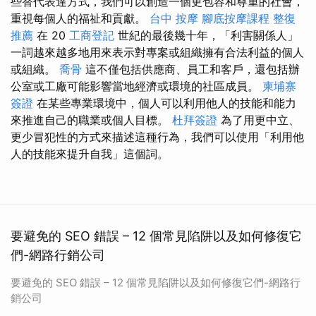
些替代表達方式，我們可以創造一個更包容和尊重的社會，
重視每個人的福祉和貢獻。
台中 按摩
腳底按摩課程
整復
推薦
在 20
工商登記
世紀的最後幾十年，「利害關係人」
一詞越來越多地用來表示對專案或組織擁有合法利益的個人
或組織。
喬骨
這不僅包括供應商、員工和客戶，還包括辦
公室或工廠可能影響當地經濟或環境的社區成員。
柬埔寨
簽證
在某些專業環境中，個人可以利用他人的技能和能力
來推進自己的職業或個人目標。
杜拜簽證
為了用更中立、
更少冒犯性的方式來描述這種行為，我們可以使用「利用他
人的技能來提升自我」這個詞。
要避免的 SEO 錯誤 – 12 個常見陷阱以及如何修復它
們-網路行銷公司
要避免的 SEO 錯誤 – 12 個常見陷阱以及如何修復它們-網路行
銷公司