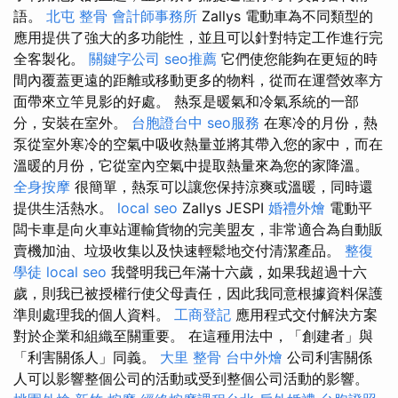
語。
北屯 整骨
會計師事務所
Zallys 電動車為不同類型的
應用提供了強大的多功能性，並且可以針對特定工作進行完
全客製化。
關鍵字公司
seo推薦
它們使您能夠在更短的時
間內覆蓋更遠的距離或移動更多的物料，從而在運營效率方
面帶來立竿見影的好處。 熱泵是暖氣和冷氣系統的一部
分，安裝在室外。
台胞證台中
seo服務
在寒冷的月份，熱
泵從室外寒冷的空氣中吸收熱量並將其帶入您的家中，而在
溫暖的月份，它從室內空氣中提取熱量來為您的家降溫。
全身按摩
很簡單，熱泵可以讓您保持涼爽或溫暖，同時還
提供生活熱水。
local seo
Zallys JESPI
婚禮外燴
電動平
闆卡車是向火車站運輸貨物的完美盟友，非常適合為自動販
賣機加油、垃圾收集以及快速輕鬆地交付清潔產品。
整復
學徒
local seo
我聲明我已年滿十六歲，如果我超過十六
歲，則我已被授權行使父母責任，因此我同意根據資料保護
準則處理我的個人資料。
工商登記
應用程式交付解決方案
對於企業和組織至關重要。 在這種用法中，「創建者」與
「利害關係人」同義。
大里 整骨
台中外燴
公司利害關係
人可以影響整個公司的活動或受到整個公司活動的影響。