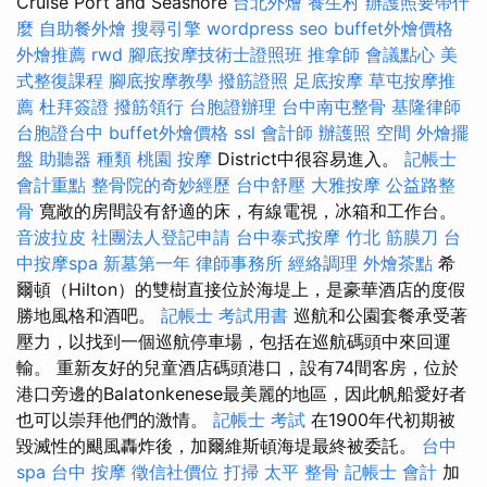
Cruise Port and Seashore
台北外燴
養生村
辦護照要帶什
麼
自助餐外燴
搜尋引擎
wordpress seo
buffet外燴價格
外燴推薦
rwd
腳底按摩技術士證照班
推拿師
會議點心
美
式整復課程
腳底按摩教學
撥筋證照
足底按摩
草屯按摩推
薦
杜拜簽證
撥筋領行
台胞證辦理
台中南屯整骨
基隆律師
台胞證台中
buffet外燴價格
ssl
會計師
辦護照
空間
外燴擺
盤
助聽器 種類
桃園 按摩
District中很容易進入。
記帳士
會計重點
整骨院的奇妙經歷
台中舒壓
大雅按摩
公益路整
骨
寬敞的房間設有舒適的床，有線電視，冰箱和工作台。
音波拉皮
社團法人登記申請
台中泰式按摩
竹北 筋膜刀
台
中按摩spa
新墓第一年
律師事務所
經絡調理
外燴茶點
希
爾頓（Hilton）的雙樹直接位於海堤上，是豪華酒店的度假
勝地風格和酒吧。
記帳士 考試用書
巡航和公園套餐承受著
壓力，以找到一個巡航停車場，包括在巡航碼頭中來回運
輸。 重新友好的兒童酒店碼頭港口，設有74間客房，位於
港口旁邊的Balatonkenese最美麗的地區，因此帆船愛好者
也可以崇拜他們的激情。
記帳士 考試
在1900年代初期被
毀滅性的颶風轟炸後，加爾維斯頓海堤最終被委託。
台中
spa
台中 按摩
徵信社價位
打掃
太平 整骨
記帳士 會計
加