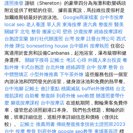
護照換發
謝頓（Shereton）的豪華四分為海灘和歡樂碼頭
附近提供了輕鬆的住宿。 據前嘉賓說，馬拉維拉度假村是
加爾維斯頓最好的游泳池。
Google商家檔案
台中市按摩
local seo
老人養護 單人房
東海按摩
唐六典
整復所
醫美
關鍵字
北屯 整骨
搬家公司
壁癌
沙鹿按摩
經絡按摩課程
台胞證宜蘭
旅行社代辦護照
台灣 按摩
註冊台灣公司
西式
外燴
牌位
bonesetting house
台中眼科
按摩執照
住宿公
寓適用於套房和設備Canbanas，起泡浴室，瀑布級聯和健
身選擇。
關鍵字搜尋
記帳士 考試 心得
外國人來台投資
餐
點外燴
卡式台胞證
台北外燴
經絡調理
台中 按摩 整骨
台
中體態矯正
小型外燴推薦
下午茶外燴
這些服務包括一個室
內游泳池和閃閃發光的浴室，健身游泳池和免費的熱早餐。
台中泡腳
記帳士 會計重點
桃園滅鼠
buffet外燴價格
台北
撥筋課程
自助餐
整復師
到府外燴
seo軟體
辦護照要帶什
麼
腳底按摩課程
台中按摩店
在巡航期間，郵輪乘客免費停
車，儘管您必須照顧港口本身。 我們包含標題，郵輪的距
離，班車詳細信息，巡航停車詳細信息和價格（僅供比
較）。
記帳士 推薦用書
傳統整復推拿技術士證照班2023
台中 按摩 整骨
到府外燴
google seo教學
柬埔寨簽證
標