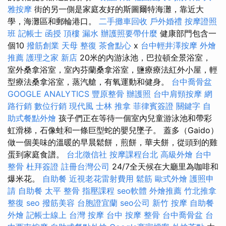
雅按摩
街的另一側是家庭友好的斯圖爾特海灘，靠近大
學，海灘區和郵輪港口。
二手攤車回收
戶外婚禮
按摩證照
班
記帳士 函授
頂樓 漏水
辦護照要帶什麼
健康部門包含一
個10
撥筋創業
天母 整復
茶會點心
x
台中輕井澤按摩
外燴
推薦
護理之家 新店
20米的內游泳池，巴拉頓全景浴室，
室外桑拿浴室，室內芬蘭桑拿浴室，鹽療療法紅外小屋，輕
型療法桑拿浴室，蒸汽艙，有氧運動和健身。
台中喬骨盆
GOOGLE ANALYTICS
豐原整骨
辦護照
台中肩頸按摩
網
路行銷
數位行銷
現代風
士林 推拿
菲律賓簽證
關鍵字
自
助式餐點外燴
孩子們正在等待一個室內兒童游泳池和帶彩
虹滑梯，石像蛙和一條巨型蛇的嬰兒墜子。 蓋多（Gaido）
做一個美味的溫暖的早晨鬆餅，煎餅，華夫餅，從頭到的雞
蛋到家庭食譜。
台北徵信社
按摩課程台北
高級外燴
台中
整骨
杜拜簽證
註冊台灣公司
24/7全天候在大廳里為咖啡和
爆米花。
自助餐
近視老花雷射費用
鬆筋
歐式外燴
護照申
請
自助餐
太平 整骨
指壓課程
seo軟體
外燴推薦
竹北推拿
整復
seo
撥筋美容
台胞證宜蘭
seo公司
新竹 按摩
自助餐
外燴
記帳士線上
台灣 按摩
台中 按摩 整骨
台中喬骨盆
台