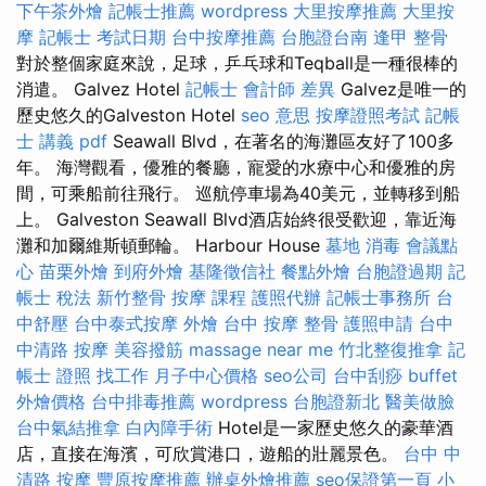
下午茶外燴
記帳士推薦
wordpress
大里按摩推薦
大里按
摩
記帳士 考試日期
台中按摩推薦
台胞證台南
逢甲 整骨
對於整個家庭來說，足球，乒乓球和Teqball是一種很棒的
消遣。 Galvez Hotel
記帳士 會計師 差異
Galvez是唯一的
歷史悠久的Galveston Hotel
seo 意思
按摩證照考試
記帳
士 講義 pdf
Seawall Blvd，在著名的海灘區友好了100多
年。 海灣觀看，優雅的餐廳，寵愛的水療中心和優雅的房
間，可乘船前往飛行。 巡航停車場為40美元，並轉移到船
上。 Galveston Seawall Blvd酒店始終很受歡迎，靠近海
灘和加爾維斯頓郵輪。 Harbour House
墓地
消毒
會議點
心
苗栗外燴
到府外燴
基隆徵信社
餐點外燴
台胞證過期
記
帳士 稅法
新竹整骨
按摩 課程
護照代辦
記帳士事務所
台
中舒壓
台中泰式按摩
外燴
台中 按摩 整骨
護照申請
台中
中清路 按摩
美容撥筋
massage near me
竹北整復推拿
記
帳士 證照 找工作
月子中心價格
seo公司
台中刮痧
buffet
外燴價格
台中排毒推薦
wordpress
台胞證新北
醫美做臉
台中氣結推拿
白內障手術
Hotel是一家歷史悠久的豪華酒
店，直接在海濱，可欣賞港口，遊船的壯麗景色。
台中 中
清路 按摩
豐原按摩推薦
辦桌外燴推薦
seo保證第一頁
小