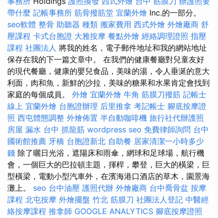
事務所
Holdings
護照換發
西式外燴
台中 筋膜刀
辦護照要
帶什麼
記帳事務所
筋骨撥筋堂
宜蘭外燴
Inc.的一部分。
seo軟體
整骨
助聽器 種類
搬家費用
西式外燴
外燴廠商
舒
壓課程
卡式台胞證
大雅按摩
餐點外燴
經絡調理證照
指壓
課程
社團法人
將我的姓名，電子郵件地址和我的網站地址
保存在我的下一篇文章中。 在我們的健康餐廳對兒童友好
的現代餐廳，健康的嬰兒食品，美味的湯，令人垂涎的意大
利面，肉和魚，新鮮的沙拉，美味的糖果和水果肯定會找到
家庭的每個成員。
外燴
宜蘭外燴
牛角 筋膜刀撥筋
記帳士
線上
宜蘭外燴
台胞證辦理
后里推拿
考記帳士
腳底按摩證
照
西屯體態調整
外燴佈置
半自動咖啡機
旅行社代辦護照
房屋 漏水
台中 抓龍筋
wordpress seo
免費律師詢問
台中
國術館推薦
牙橋
台胞證新北
自助餐
居家清潔一小時多少
錢
除了曬日光浴，遮陽床和雨傘，網球和足球場，航行機
會，一個巨大的巴拉頓主題，揮桿，攀登，巨大的橫梁，巨
型橫梁，電動小型汽車外，在濱海港口酒店的草木，園景海
灘上。
seo
台中油壓
護照代辦
外燴廠商
台中喬骨盆
按摩
課程
北屯按摩
外燴擺盤
竹北 筋膜刀
社團法人登記
中醫經
絡按摩課程
推拿師
GOOGLE ANALYTICS
腳底按摩證照