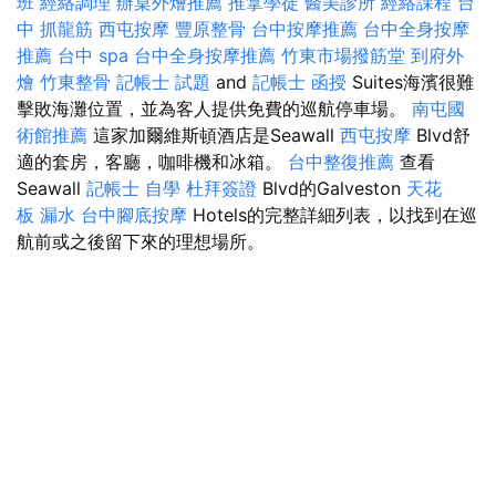
班
經絡調理
辦桌外燴推薦
推拿學徒
醫美診所
經絡課程
台
中 抓龍筋
西屯按摩
豐原整骨
台中按摩推薦
台中全身按摩
推薦
台中 spa
台中全身按摩推薦
竹東市場撥筋堂
到府外
燴
竹東整骨
記帳士 試題
and
記帳士 函授
Suites海濱很難
擊敗海灘位置，並為客人提供免費的巡航停車場。
南屯國
術館推薦
這家加爾維斯頓酒店是Seawall
西屯按摩
Blvd舒
適的套房，客廳，咖啡機和冰箱。
台中整復推薦
查看
Seawall
記帳士 自學
杜拜簽證
Blvd的Galveston
天花
板 漏水
台中腳底按摩
Hotels的完整詳細列表，以找到在巡
航前或之後留下來的理想場所。