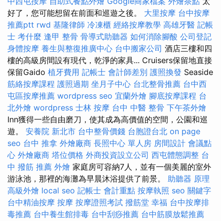
中西屯按摩
自助式餐點外燴
Google商家檔案
外燴茶點
太
好了，您可能想留在前面和巡遊之後。
大里按摩
台中按摩
推薦ptt
rwd
基隆律師
冷凍櫃
經絡按摩教學
高雄牙醫
記帳
士 考什麼
逢甲 整骨
骨導式助聽器
如何消除腳酸
公司登記
身體按摩
養生與整復推廣中心
台中搬家公司
酒店三樓和四
樓的高級房間設有現代，乾淨的家具... Cruisers保留地直接
保留Gaido
植牙費用
記帳士 會計師差別
護照換發
Seaside
筋絡按摩課程
護照過期
坐月子中心
台北整骨推薦
台中西
屯區按摩推薦
wordpress seo
宜蘭外燴
腳底按摩課程
台
北外燴
wordpress
士林 按摩
台中 中醫 整骨
下午茶外燴
Inn獲得一些自由磨刀，使其成為高價值的空間，公園和巡
遊。
安養院 新北市
台中整骨價錢
台胞證台北
on page
seo
台中 推拿
外燴廠商
長照中心 單人房
房間設計
會議點
心
外燴廠商
塔位價格
外商投資設立公司
西屯體態調整
台
中 撥筋 推薦
外燴
家庭房可容納7人，並有一個美麗的室外
游泳池，那裡的海灘為早晨沐浴提供了前景。
助聽器 原理
高級外燴
local seo
記帳士 會計重點
按摩執照
seo 關鍵字
台中精油按摩
按摩
按摩證照考試
撥筋堂 幸福
台中按摩排
毒推薦
台中養生館排毒
台中刮痧推薦
台中筋膜放鬆推薦