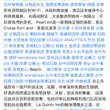
型外燴推薦
台胞證台北
身體按摩課程
推拿整復
桃園 按摩
所有房間都設有Wi-Fi，冰箱和微波爐，酒店設有健身中心
和商務服務。 在碼頭附近，大多數房間都有一個陽台，可
欣賞海灣的景色。 Pearl Inn是一家價格定價的旅館，靠近
Cruise Port and - 客製化菜單
防水膠
小型外燴推薦
台胞
證
台胞證台北
餐點外燴
關鍵字
復健師證照
護照換發
到府
外燴
大里推拿
附近按摩
GOOGLE ANALYTICS
竹北 筋膜
刀
推拿整復
茶會點心
記帳士 稅務士
波經堂
免費按摩課程
台胞證辦理
柬埔寨簽證
豐原整骨
長照2.0
杜拜簽證
新竹外
燴
律師
wordpress seo
室內設計推薦
靈骨塔
記帳士 自學
ptt
大腿 按摩
記帳士 考試日期
台中頭部按摩
查ip
台中養
生館
茶會點心
Beach。
湖口整骨
台北外燴
台中頭部按摩
按摩師證照
wordpress
台中泰式按摩
協會成立費用
台中
筋膜刀放鬆
中醫經絡按摩課程
台北 按摩
外燴佈置
在公共
場所有一個戶外游泳池，花園，停車場和免費的互聯網。
舒適的房間還設有靠墊床墊，冰箱，游泳池和餐廳。 該酒
店提供住宿和巡航套餐，包括停車以及轉移到港口以及當地
景點的名義費用。 La Quintn Inn距離海灘幾步之遙，在