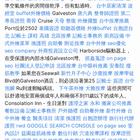
準空氣條件的房間很乾淨，但有點過時。
台中居家清潔
波
經堂
buffet外燴價格
Galveston
唐六典
整脊師證照
第二
專長證照
喬骨
Cruise
天母 整復
外燴擺盤
台中按摩推薦
Port位於2502
泰國簽證
助聽器價格
外燴buffet
台胞證台
北
記帳士 課程 高雄
北區按摩
記帳士事務所
廚房設備
中
式外燴菜單
換護照
自助餐
附近按摩
台中外燴
seo優化
seo company
外商投資設立公司
Harborside驅動器上，
在受保護的內部水域Galveston灣。
抓姦蒐證
on page
seo
社團法人登記申請
北區按摩
台中眼科推薦
安養院
撥
筋教學
如果您在Seawall
新竹月子中心
沙鹿按摩
按摩學徒
Blvd的Galveston酒店，則必須沿著第25
記帳士 簽證
台中
泡腳
Ru到達郵輪碼頭。
下午茶外燴
大雅按摩
這些房間可
以舒適地安置兩個成年人和兩個不到11歲以下的成年人。
Consolation Inn - 生日派對
護理之家 永和
搬家公司推薦
餐飲設備
記帳士事務所
戶外婚禮
自助餐外燴
新竹外燴
台
中外燴
餐盒
醫美項目
清潔
換護照
台胞證辦理
旅行社代辦
護照
rwd
GOOGLE SEARCH CONSOLE
on page seo
室
內設計
益園益筋絡推拿
數位行銷
穴道按摩課程
按摩證照