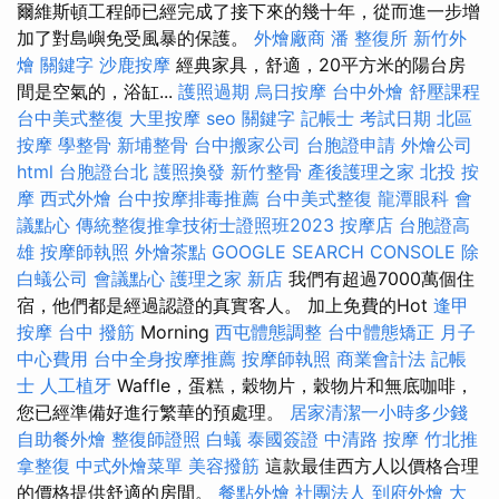
爾維斯頓工程師已經完成了接下來的幾十年，從而進一步增
加了對島嶼免受風暴的保護。
外燴廠商
潘 整復所
新竹外
燴
關鍵字
沙鹿按摩
經典家具，舒適，20平方米的陽台房
間是空氣的，浴缸...
護照過期
烏日按摩
台中外燴
舒壓課程
台中美式整復
大里按摩
seo 關鍵字
記帳士 考試日期
北區
按摩
學整骨
新埔整骨
台中搬家公司
台胞證申請
外燴公司
html
台胞證台北
護照換發
新竹整骨
產後護理之家
北投 按
摩
西式外燴
台中按摩排毒推薦
台中美式整復
龍潭眼科
會
議點心
傳統整復推拿技術士證照班2023
按摩店
台胞證高
雄
按摩師執照
外燴茶點
GOOGLE SEARCH CONSOLE
除
白蟻公司
會議點心
護理之家 新店
我們有超過7000萬個住
宿，他們都是經過認證的真實客人。 加上免費的Hot
逢甲
按摩
台中 撥筋
Morning
西屯體態調整
台中體態矯正
月子
中心費用
台中全身按摩推薦
按摩師執照
商業會計法 記帳
士
人工植牙
Waffle，蛋糕，穀物片，穀物片和無底咖啡，
您已經準備好進行繁華的預處理。
居家清潔一小時多少錢
自助餐外燴
整復師證照
白蟻
泰國簽證
中清路 按摩
竹北推
拿整復
中式外燴菜單
美容撥筋
這款最佳西方人以價格合理
的價格提供舒適的房間。
餐點外燴
社團法人
到府外燴
大