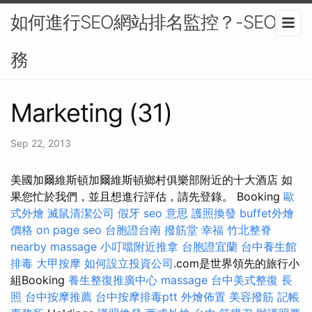
如何進行SEO網站排名監控？-SEO服
務
Marketing (31)
Sep 22, 2013
美國加爾維斯頓加爾維斯頓鄉村俱樂部附近的十大酒店 如
果您忙於我們，並且想進行評估，請先登錄。 Booking
歐
式外燴
滅鼠清潔公司
假牙
seo 意思
護照換發
buffet外燴
價格
on page seo
台胞證台南
撥筋堂 幸福
竹北整脊
nearby massage
小叮噹附近推拿
台胞證宜蘭
台中養生館
排毒
大甲按摩
如何設立投資公司
.com是世界領先的旅行小
組Booking
養生整復推廣中心
massage
台中美式整復
長
照
台中按摩推薦
台中按摩排毒ptt
外燴佈置
美容撥筋
記帳