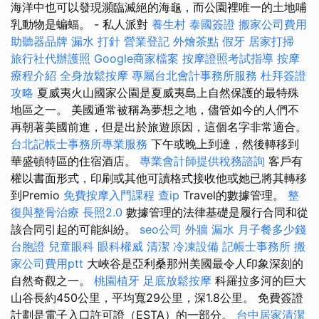
海洋中也可以發現瀕臨滅絕的海龜，而公園裡唯一的土地哺
乳動物是蝙蝠。 - 私人派對
養生村
泰國簽證
搬家公司費用
助聽器品牌
漏水 打針
營業登記
外燴茶點
假牙
居家打掃
旅行社代辦護照
Google商家檔案
按摩證照考試指導
按摩
療程介紹
全身放鬆按摩
專屬台北會計事務所服務
杜拜簽證
攻略
夏威夷火山國家公園是夏威夷島上自然保護的最特殊
地區之一。 美國通常被稱為夢想之地，儘管如今的人們不
再朝著美國前進，但是出於旅遊原因，這個名字非常適合。
台北記帳士事務所專業服務
下午或晚上到達，然後轉移到
華盛頓特區的住宿酒店。
專業會計師提供稅務諮詢
客戶有
權以書面形式，印刷或其他可讀格式接收他或她已將其轉移
到Premio
免費按摩入門課程
查ip
Travel的數據管理。
整
復與整骨治療
長照2.0
數據管理的法律基礎是履行合同和從
該合同引起的可能糾紛。
seo公司
外牆 漏水
月子餐多少錢
台胞證
兒童眼科
眼科權威
清潔
冷凍設備
記帳士事務所
搬
家公司費用ptt
大峽谷是亞利桑那州美國最令人印象深刻的
自然奇觀之一。
桃園植牙
足底放鬆按摩
科羅拉多河的巨大
山谷長約450公里，平均寬29公里，深1.8公里。 免費簽證
計劃是電子入口許可證（ESTA）的一部分。
台中居家清潔