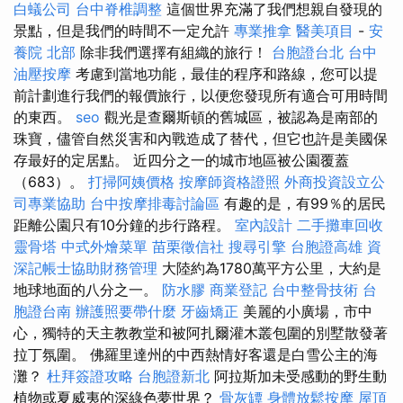
白蟻公司
台中脊椎調整
這個世界充滿了我們想親自發現的
景點，但是我們的時間不一定允許
專業推拿
醫美項目
-
安
養院 北部
除非我們選擇有組織的旅行！
台胞證台北
台中
油壓按摩
考慮到當地功能，最佳的程序和路線，您可以提
前計劃進行我們的報價旅行，以便您發現所有適合可用時間
的東西。
seo
觀光是查爾斯頓的舊城區，被認為是南部的
珠寶，儘管自然災害和內戰造成了替代，但它也許是美國保
存最好的定居點。 近四分之一的城市地區被公園覆蓋
（683）。
打掃阿姨價格
按摩師資格證照
外商投資設立公
司專業協助
台中按摩排毒討論區
有趣的是，有99％的居民
距離公園只有10分鐘的步行路程。
室內設計
二手攤車回收
靈骨塔
中式外燴菜單
苗栗徵信社
搜尋引擎
台胞證高雄
資
深記帳士協助財務管理
大陸約為1780萬平方公里，大約是
地球地面的八分之一。
防水膠
商業登記
台中整骨技術
台
胞證台南
辦護照要帶什麼
牙齒矯正
美麗的小廣場，市中
心，獨特的天主教教堂和被阿扎爾灌木叢包圍的別墅散發著
拉丁氛圍。 佛羅里達州的中西熱情好客還是白雪公主的海
灘？
杜拜簽證攻略
台胞證新北
阿拉斯加未受感動的野生動
植物或夏威夷的深綠色夢世界？
骨灰罈
身體放鬆按摩
屋頂