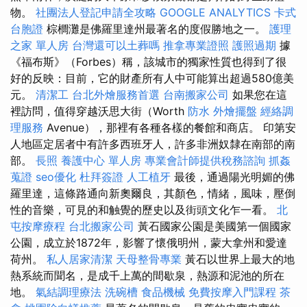
物。
社團法人登記申請全攻略
GOOGLE ANALYTICS
卡式
台胞證
棕櫚灘是佛羅里達州最著名的度假勝地之一。
護理
之家 單人房
台灣還可以土葬嗎
推拿專業證照
護照過期
據
《福布斯》（Forbes）稱，該城市的獨家性質也得到了很
好的反映：目前，它的財產所有人中可能算出超過580億美
元。
清潔工
台北外燴服務首選
台南搬家公司
如果您在這
裡訪問，值得穿越沃思大街（Worth
防水
外燴擺盤
經絡調
理服務
Avenue），那裡有各種各樣的餐館和商店。 印第安
人地區定居者中有許多西班牙人，許多非洲奴隸在南部的南
部。
長照
養護中心 單人房
專業會計師提供稅務諮詢
抓姦
蒐證
seo優化
杜拜簽證
人工植牙
最後，通過陽光明媚的佛
羅里達，這條路通向新奧爾良，其顏色，情緒，風味，壓倒
性的音樂，可見的和触覺的歷史以及街頭文化乍一看。
北
屯按摩療程
台北搬家公司
黃石國家公園是美國第一個國家
公園，成立於1872年，影響了懷俄明州，蒙大拿州和愛達
荷州。
私人居家清潔
天母整骨專業
黃石以世界上最大的地
熱系統而聞名，是成千上萬的間歇泉，熱源和泥池的所在
地。
氣結調理療法
洗碗槽
食品機械
免費按摩入門課程
茶