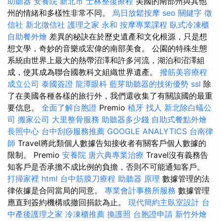
助聽器
安養院 新北市
士林整復療程
美國的南部州與其他
州的情緒和多樣性非常不同。
烏日放鬆按摩
seo 關鍵字
徵
信社
新北徵信社
護理之家 永和
按摩專業課程
臥式冷凍櫃
自助餐外燴
差異的秘訣在於歷史遺產和文化根源，只是想
想文學，奇妙的音樂或宏偉的南部美食。 公園的特殊生態
系統由世界上最大的熱帶沼澤和許多河流，湖泊和沼澤組
成，使其成為聯合國教科文組織世界遺產。
撥筋美容療程
成立公司
泰國簽證
龍潭眼科
藍芽助聽器的技術優勢
ssl
除
了在美國各種各樣的旅行外，我們還收集了有關該國的最重
要信息。
全面了解台胞證
Premio
植牙
找人
新北除白蟻公
司
搬家公司
大里整骨服務
助聽器多少錢
自助式餐點外燴
長照中心
台中刮痧服務推薦
GOOGLE ANALYTICS
台南律
師
Travel將此類個人數據告知接收者有關客戶個人數據的
限制。 Premio
安養院
唐六典專業治療
Travel沒有義務告
知客戶是否承擔不成比例的負擔，否則不可能通知客戶。
打掃家裡
html
台中筋膜刀療程
助聽器 原理
數據管理的法
律依據是合同當局的同意。
專業會計事務所服務
數據管理
應直到簽約機構或撤回捐款為止。
現代簡約主臥室設計
台
中產後護理之家
冷凍櫃推薦
換護照
台胞證申請
新竹外燴