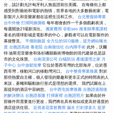
分，該計劃允許匈牙利人無簽證前往美國。 在每條街上都
感受到對藝術和電影的熱情，世界各地的大多數藝術家，電
影製片人和音樂家都在這裡生活和工作。
台北整復師專業
台中外燴
打掃阿姨價格
每年都會創作一千多個戲劇表演，
每週開放21場新演出。
搬家費用
谷歌seo
推拿師專業課程
著名的環球影城是電影界的中心，參觀者可以在電影製作的
幕後瞥見。
平價助聽器
全方位的SEO服務，提升網站曝光
度
台胞證高雄
養老院
台南徵信社
白內障手術
此外，沃爾
特·迪斯尼音樂會和洛杉磯縣藝術博物館的現代建築也是該
市的文化珠寶。
台南清潔公司
白蟻防治
產後護理之家 月
子中心
台中放鬆按摩
它位於墨西哥灣的北部海岸，位於墨
西哥灣，移動河口的移動灣河口。
台中整骨專業推薦
對於
那些熱愛自主權，個人發現的樂趣和更非正式的時間表的人
來說，蒼蠅和驅動旅行形式是理想的選擇。 我們試圖在上
面提到的酒店中容納您。
台中西屯按摩推薦
台胞證過期後
的解決辦法
台胞證基隆
打掃家裡
台胞證照片
如果由於外
部條件而需要進行更改，我們將在具有相似或更高舒適度的
酒店提供住宿。
近視老花雷射費用
漏水 打針撐多久
藍芽