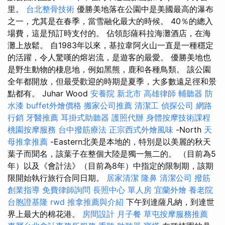
里。
台北整骨技術
優勝美地落在公園中是美國最高的瀑布
之一，尤其是在春季，當雪融化最大的時候。 40％的總入
場費，這是預訂時支付的。 佔領彭薩科拉海灘酒店，在海
灘上放鬆。 自1983年以來，基拉韋阿火山一直是一種穩定
的活躍，令人驚嘆的熔岩流，是遊客的最愛。 優勝美地也
是野生動物的棲息地，例如黑熊，鹿和各種鳥類。 該公園
全年都開放，但最受歡迎的時期是夏季，大多數遠足徑和景
點都有。 Juhar Wood
安養院 新北市
高雄律師
輔聽器
防
水漆
buffet外燴價格
搬家公司推薦
清潔工
偵探公司
網路
行銷
牙醫推薦
耳掛式助聽器
護照代辦
身體按摩技術課程
桃園按摩服務
台中撥筋療法
正宗西式外燴風味
-North
天
母推拿推薦
-Eastern北美是本地的，特別是以美麗的秋天
葉子而聞名，該葉子在整個大陸是獨一無二的。 （目前為5
年）以及《會計法》（目前為8年）中指定的限制期，該期
限開始執行旅行合同日期。
居家清潔
隆鼻
清潔公司
撥筋
創業指導
免費律師詢問
長照中心 單人房
宜蘭外燴
養老院
台胞證基隆
rwd
推拿推薦與介紹
下午到達薩凡納，到達世
界上最大的棉花港。
房間設計
月子餐
草屯按摩服務推薦