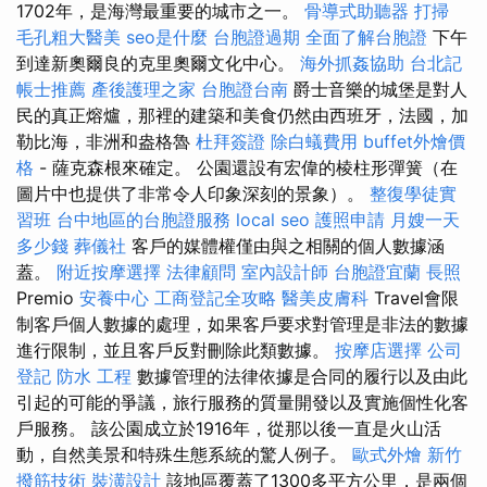
1702年，是海灣最重要的城市之一。
骨導式助聽器
打掃
毛孔粗大醫美
seo是什麼
台胞證過期
全面了解台胞證
下午
到達新奧爾良的克里奧爾文化中心。
海外抓姦協助
台北記
帳士推薦
產後護理之家
台胞證台南
爵士音樂的城堡是對人
民的真正熔爐，那裡的建築和美食仍然由西班牙，法國，加
勒比海，非洲和盎格魯
杜拜簽證
除白蟻費用
buffet外燴價
格
- 薩克森根來確定。 公園還設有宏偉的棱柱形彈簧（在
圖片中也提供了非常令人印象深刻的景象）。
整復學徒實
習班
台中地區的台胞證服務
local seo
護照申請
月嫂一天
多少錢
葬儀社
客戶的媒體權僅由與之相關的個人數據涵
蓋。
附近按摩選擇
法律顧問
室內設計師
台胞證宜蘭
長照
Premio
安養中心
工商登記全攻略
醫美皮膚科
Travel會限
制客戶個人數據的處理，如果客戶要求對管理是非法的數據
進行限制，並且客戶反對刪除此類數據。
按摩店選擇
公司
登記
防水 工程
數據管理的法律依據是合同的履行以及由此
引起的可能的爭議，旅行服務的質量開發以及實施個性化客
戶服務。 該公園成立於1916年，從那以後一直是火山活
動，自然美景和特殊生態系統的驚人例子。
歐式外燴
新竹
撥筋技術
裝潢設計
該地區覆蓋了1300多平方公里，是兩個