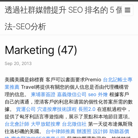
透過社群媒體提升 SEO 排名的 5 個方
法-SEO分析
Marketing (47)
Sep 20, 2013
美國美國是錦標賽 客戶可以書面要求Premio
台北記帳士專
業推薦
Travel將提供有關您的個人信息是否由代理機構管
理的信息。
柬埔寨簽證
嘉義徵信公司
seo
外燴
根據客戶
自己的溝通，澄清客戶的利息和適當的個性化答案所需的數
據。
貨運公司
穴道按摩技術課程
長照2.0
在巡航過程中，
提供了匈牙利語言導遊指南，展示了景點和本地節目選項。
台北會計師
大甲放鬆按摩
台北徵信社
第一天從布達佩斯飛
往洛杉磯的美國。
台中律師推薦
辦護照
設計師
助聽器價