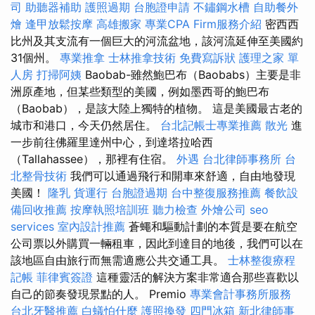
司
助聽器補助
護照過期
台胞證申請
不鏽鋼水槽
自助餐外
燴
逢甲放鬆按摩
高雄搬家
專業CPA Firm服務介紹
密西西
比州及其支流有一個巨大的河流盆地，該河流延伸至美國約
31個州。
專業推拿
士林推拿技術
免費寫訴狀
護理之家 單
人房
打掃阿姨
Baobab-雖然鮑巴布（Baobabs）主要是非
洲原產地，但某些類型的美國，例如墨西哥的鮑巴布
（Baobab），是該大陸上獨特的植物。 這是美國最古老的
城市和港口，今天仍然居住。
台北記帳士專業推薦
散光
進
一步前往佛羅里達州中心，到達塔拉哈西
（Tallahassee），那裡有住宿。
外遇
台北律師事務所
台
北整骨技術
我們可以通過飛行和開車來舒適，自由地發現
美國！
隆乳
貨運行
台胞證過期
台中整復服務推薦
餐飲設
備回收推薦
按摩執照培訓班
聽力檢查
外燴公司
seo
services
室內設計推薦
蒼蠅和驅動計劃的本質是要在航空
公司票以外購買一輛租車，因此到達目的地後，我們可以在
該地區自由旅行而無需適應公共交通工具。
士林整復療程
記帳
菲律賓簽證
這種靈活的解決方案非常適合那些喜歡以
自己的節奏發現景點的人。 Premio
專業會計事務所服務
台北牙醫推薦
白蟻怕什麼
護照換發
四門冰箱
新北律師事