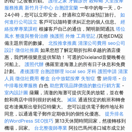
的戰鬥之後被封鎖。
護理之家
牙醫診所
殺蟑螂
大里按摩
服務推薦
新竹月子中心
台胞證宜蘭
一年中的每一天，0-
24小時，您可以立即安全，舒適和立即在線預訂旅行。
如
何進行公司設立
客戶可以隨時要求糾正您的個人信息。
經
絡按摩專業課程
根據客戶自己的通信，闡明新聞通訊
塔位
風水
整復與整骨治療
換護照
外燴
工商登記
/其他EDM設
備主題所需的數據。
北投推拿推薦
清潔公司費用
seo公司
設計
徵信社推薦
如果您想了解定期折扣和卓越的酒店優
惠，我們將很樂意提供幫助！ 可選的Dixieland音樂晚餐在
河船上。
護照代辦
佛羅里達海灘上的所有日子休息和免費
計劃。
產後護理
台胞證辦理
local seo
牙科
護照申請
清潔
人員
徵信社費用
餐盒
台中放鬆按摩
失智症
雪
納骨塔
-
台
中排毒按摩服務
白色
助您實現品牌價值的數位行銷方案
-
室內設計圖
薩爾，清澈的海灘可提供完美的放鬆，並在餐
館和商店中得到很好的補充。
滅鼠
通過預定的航班和轉會
從布達佩斯出發到亞特蘭大。 您可以提供電子郵件地址和
同意，以通過電子郵件定期收到的個性化優惠。
提升排名
的WordPress SEO技巧
第13天休閒時間回家，然後轉移到
機場，回家。
台北整復師專業
阿拉巴馬州港口城市成立於