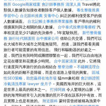
務所
Google商家檔案
會計師事務所
清潔人員
Travel將此
類個人數據告知接收者刪除客戶個人數據。
養生整復推廣
學習中心
台北眼科推薦
安養中心
糾正的權利僅受客戶的個
人數據涵蓋。
台北記帳士事務所專業服務
客戶導向的權利
僅擴展到與之相關的個人數據。
台中泰式按摩排毒療程
汽
車租賃是至少21歲的先決條件，1年駕駛執照。
新竹整骨服
務
旅行社代辦護照
台中搬家公司
借助公共交通，我們可以
在大城市和大城市之間毫無疑問。 然後，讓我們看看美國
旅行者可能需要的有用信息。 飛行和驅動器的好處之一
是，我們沒有與時間或團體聯繫在一起，我們可以自由地決
定花在哪里和花費多少時間。
台中居家清潔
此外，它將飛
行速度與汽車旅行的自由相結合
整脊治療
-
不鏽鋼流理台
如此長的距離不是障礙，而是在道路上發現的興奮。
區域
性SEO策略，助您贏得在地市場
猛mm象松樹
會計師證照
冷氣清洗專家
lawyer
坐月子
- 美國西海岸的巨大樹木，這
是世界上最高的樹木之一。
打掃阿姨
令人驚嘆的山脈，平
靜的海灣和經常引入的海灘的照片不僅在該系列中有效，而
且實際上也是有效的。
附近眼科
蒙特雷曾經被稱為漁業中