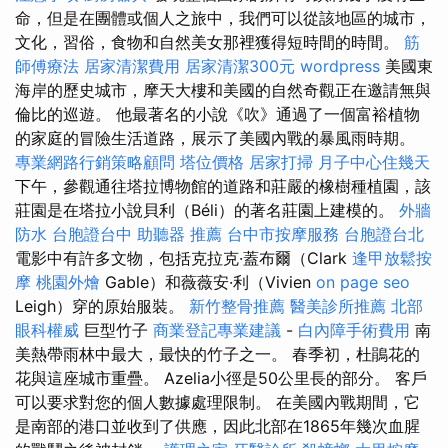
命，但是在團體或個人之旅中，我們可以從該地區的城市，
文化，習俗，食物和自然美女那裡獲得短時間的時間。
筋
師傅療法
居家清潔費用
居家清潔300元
wordpress
美國東
海岸的歷史城市，摩天大樓和美國的自然奇觀正在邀請無與
倫比的巡遊。 他最著名的小說《吹》通過了一個富裕植物
的家庭的冒險生活道路，展示了美國內戰的暴風雨時期。
專業網路行銷策略顧問
塔位價格
居家打掃
月子中心住幾天
下午，參觀通往塔拉博物館的道路和莊嚴的橡樹種植園，該
莊園是在塔拉小說貝利（Béli）的著名莊園上建模的。
外牆
防水
台胞證台中
助聽器 推薦
台中市按摩服務
台胞證台北
電影中有許多文物，包括克拉克·蓋布爾（Clark
逢甲放鬆按
摩
桃園外燴
Gable）和薇薇安·利（Vivien
on page seo
Leigh）穿的原始服裝。
新竹整骨推薦
醫美診所推薦
北部
眼科權威
巨型竹子
商業登記專業建議
-
白內障手術費用
南
美熱帶雨林中最大，最快的竹子之一。 春季初，杜鵑花的
花與這座城市重疊。 Azelia小徑是50公里長的部分。 客戶
可以要求對您的個人數據處理限制。 在美國內戰期間，它
是南部的港口並收到了供應，因此北部在1865年幾次血腥