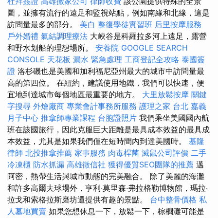
杜拜簽證
高雄搬家公司
律師收費
該公園提供特殊的全景
圖，並擁有流行的遠足和監視站點，例如南緣和北緣，這是
訪問量最多的部分。
美白
整復學徒實習班
后里按摩服務
戶外婚禮
氣結調理療法
大峽谷是科羅拉多河上遠足，露營
和野水划船的理想場所。
安養院
GOOGLE SEARCH
CONSOLE
天花板 漏水 緊急處理
工商登記全攻略
泰國簽
證
洛杉磯也是美國和加利福尼亞州最大的城市中訪問量最
高的第四位。 在紐約，建議使用地鐵，我們可以快速，便
宜地到達城市每個地區最重要的地方。
大里放鬆按摩
關鍵
字搜尋
外燴廠商
專業會計事務所服務
護理之家 台北
嘉義
月子中心
推拿師專業課程
台胞證照片
我們乘坐美國國內航
班在該國旅行，因此克服巨大距離是最具成本效益的最具成
本效益，尤其是如果我們僅在短時間內到達美國時。
基隆
律師
北投推拿推薦
家事服務
肉毒桿菌
滅鼠公司評價
二手
冷凍櫃
防水抓漏
高雄徵信社
獲得優質SEO團隊的推薦
邁
阿密，熱帶生活與城市動態的完美融合。 除了美麗的海灘
和許多高爾夫球場外，亨利·莫里森·弗拉格勒博物館，瑪拉·
拉戈和索格拉斯磨坊還提供有趣的景點。
台中整骨價格
私
人墓地買賣
如果您想休息一下，放鬆一下，棕櫚灘可能是