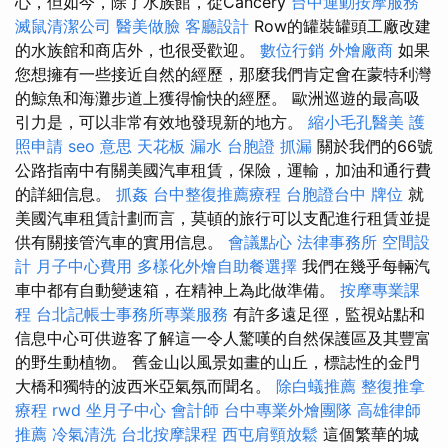
心，但如今，除了水族館，從Cancery
台中運動按摩服務
滅鼠清潔公司
醫美做臉
客廳設計
Row的罐裝罐頭工廠改建
的水族館和商店外，也很受歡迎。
數位行銷
外燴廠商
如果
您想擁有一些接近自然的經歷，那麼我們肯定會在蒙特利灣
的鯨魚和海灘步道上獲得愉快的經歷。 歐洲巡遊的最高吸
引力是，可以非常有效地發現新的地方。
縮小毛孔醫美
護
照申請
seo 意思
天花板 漏水
台胞證
抓漏
關於我們的66號
公路指南中有關美國汽車租賃，保險，運輸，加油和通行費
的詳細信息。
抓姦
台中整復推薦療程
台胞證台中
牌位
就
美國汽車租賃計劃而言，莫頓的旅行可以支配進行租賃並提
供有關接管汽車的實用信息。
會議點心
法律事務所
空間設
計
月子中心費用
多樣化外燴自助餐選擇
我們在幾乎每輛汽
車中都有自動變速箱，在精神上為此做準備。
按摩專業課
程
台北記帳士事務所專業服務
有許多遠足徑，監視站點和
信息中心可供遊客了解這一令人驚嘆的自然保護區及其豐富
的野生動植物。 舊金山以風景如畫的山丘，標誌性的金門
大橋和獨特的波西米亞氣氛而聞名。
除白蟻推薦
整復推拿
療程
rwd
坐月子中心
會計師
台中專業外燴團隊
高雄律師
推薦
冷氣清洗
台北按摩課程
西屯肩頸放鬆
這個繁華的城