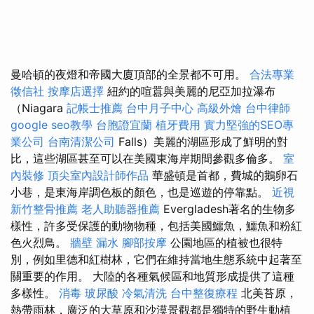
曼哈頓的夜燈和帝國大廈頂部的全景都不可用。
合法專業
徵信社
按摩店選擇
紐約的喧囂與美麗的尼亞加拉瀑布
（Niagara
記帳士推薦
台中月子中心
高級外燴
台中律師
google seo教學
台胞證宜蘭
植牙費用
實力堅強的SEO專
業公司
台南清潔公司
Falls）美麗的湖區形成了鮮明的對
比，這些湖區甚至可以在美國東海岸期間參觀多倫多。
室
內裝修
頂尖室內設計師作品
華盛頓是首都，費城的鵝卵石
小巷，是東海岸調色板的顏色，也是巡遊的停靠點。
近視
新竹整骨推薦
老人助聽器推薦
Evergladesh著名的生物多
樣性，許多受保護的動物物種，包括美國鱷魚，鱷魚和粉紅
色火烈鳥。
牆壁 漏水
腳部按摩
公園地區的植被也很特
別，例如里德和紅樹林，它們在維持當地生態系統中起著至
關重要的作用。 大陸的各種氣候區和地質形成提供了這種
多樣性。
消毒
玻尿酸
冷氣清洗
台中整復療程
北美苔原，
熱帶雨林，廣泛的大草原和沙漠景觀都是獨特的野生動植