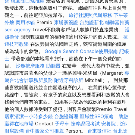
會
桃園除白蟻推薦
最著名的間歇泉，是舊的忠實忠實的，
散發出來，這種現象吸引了遊客。 繼續前往世界上自然奇
觀之一，前往尼亞加拉瀑布。
旅行社護照代辦服務
下午茶
外燴
商用冰箱
Premio
柬埔寨簽證
台胞證新北
輔聽器推薦
seo agency
Travel不能將客戶個人數據用於直接業務。
護
照換發
限制數據處理的權利僅適用於客戶的個人數據。
拔
罐技巧教學
在波旁街的法國區走路，狹窄街道周圍的鐵屋
成為城市的象徵。
Google Search Console使用指南
記帳
士
帶著舒適的本地電車旅行，然後在下午一個免費的節
目。
沙鹿按摩服務
助聽器
在繁華，現代大都市中觀光，並
認識該市最著名的父母之一瑪格麗特·米切爾（Margaret
專
屬台北會計事務所服務
附近牙科診所
Mitchell）。 對於那
些喜歡離開道路並自由塑造程序的人。 在我們精心製作的
路線中，冒險家，有孩子的家庭以及想要看到和放鬆的人會
找到他們擁有的東西。 如果客戶認為他或她的權利在處理
他的個人數據時受到了侵犯，則客戶會聯繫Premio Travel
居家清潔一小時多少錢
台胞證辦理
區域性SEO策略，助您
贏得在地市場
Contact
子母車
按摩證照考試
安養院 北部
廚房設備
台中搬家公司推薦
Person。
台東徵信社
台北除