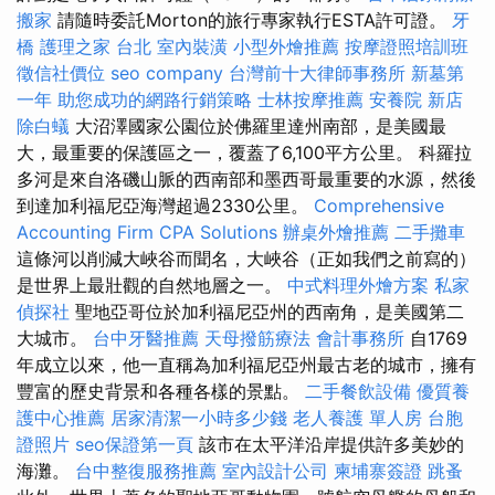
搬家
請隨時委託Morton的旅行專家執行ESTA許可證。
牙
橋
護理之家 台北
室內裝潢
小型外燴推薦
按摩證照培訓班
徵信社價位
seo company
台灣前十大律師事務所
新墓第
一年
助您成功的網路行銷策略
士林按摩推薦
安養院 新店
除白蟻
大沼澤國家公園位於佛羅里達州南部，是美國最
大，最重要的保護區之一，覆蓋了6,100平方公里。 科羅拉
多河是來自洛磯山脈的西南部和墨西哥最重要的水源，然後
到達加利福尼亞海灣超過2330公里。
Comprehensive
Accounting Firm CPA Solutions
辦桌外燴推薦
二手攤車
這條河以削減大峽谷而聞名，大峽谷（正如我們之前寫的）
是世界上最壯觀的自然地層之一。
中式料理外燴方案
私家
偵探社
聖地亞哥位於加利福尼亞州的西南角，是美國第二
大城市。
台中牙醫推薦
天母撥筋療法
會計事務所
自1769
年成立以來，他一直稱為加利福尼亞州最古老的城市，擁有
豐富的歷史背景和各種各樣的景點。
二手餐飲設備
優質養
護中心推薦
居家清潔一小時多少錢
老人養護 單人房
台胞
證照片
seo保證第一頁
該市在太平洋沿岸提供許多美妙的
海灘。
台中整復服務推薦
室內設計公司
柬埔寨簽證
跳蚤