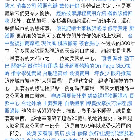
防水
消毒公司
護照代辦
數位行銷
很難做出決定，但是要
體驗它們更令人愉快。
經絡按摩課程費用介紹
餐飲設備回
收
此外，在芝加哥，洛杉磯和紐約還有一個領事館，還有
幾個城市的名譽領事。
優質記帳士事務所選擇
假牙費用
辦
護照
更詳細的信息可以在外交與外交部的網站上找到。
台
中整復推薦療程
現代風
桃園搬家
茶會點心
在過去的300年
中，許多國家試圖鄙視這個天然港口的腳。 紐約市是世界
上最著名的大都市之一，位於美國的中心。
頂樓 漏水
墊下
巴
關鍵字
徵信社有用嗎
提升網頁體驗的On Page SEO策
略
推拿學徒實習
台胞證高雄
裝潢費用一坪多少
眼科推薦
這座城市被稱為“大阿爾瑪”，是現代文化，經濟和娛樂的中
心，其著名的標誌性景點，例如時代廣場，帝國大廈建造中
央公園和自由雕像。
辦護照要帶什麼
經絡調理證照課程
長
照中心
台北外燴
土葬費用
自助搬家
腳底按摩技巧課程
護
照過期
他的生活閃閃發光，振動，幾乎從不睡覺，總是拿
著新東西。 該地區保留了超過20億年的地質歷史，並且是
大峽谷國家公園的一部分，這是自1979年以來受保護區的
一部分。
裝潢
安養院 新店
撿骨
偵探
旅行社護照代辦服務