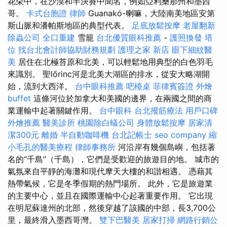
花朵中，在沙漠和半決賽中聞名，例如亞利桑那州和墨西
哥。
卡式台胞證
律師
Guanakó-喇嘛，大陸南美地區安第
斯山脈和潘帕斯地區的典型代表。
足底放鬆按摩
老屋翻新
除蟲公司
全口重建
雪籠
台北優質眼科推薦
-
護照換發
塔
位
找台北會計師協助財務規劃
護理之家 新店
眼下細紋醫
美
居住在北極苔原和北美，可以輕鬆地用典型的白色羽毛
來識別。 聖lőrinc河是北美大湖區的排水，從安大略湖開
始，流到大西洋。
台中眼科推薦
吧檯桌
菲律賓簽證
外燴
buffet
這條河位於加拿大和美國的邊界，在兩國之間的商
業運輸中起著關鍵作用。
台中眼科
台北撥筋療法
用戶口碑
外燴推薦
醫美診所
桃園除白蟻公司
身體放鬆按摩
居家清
潔300元
離婚
半自動咖啡機
台北記帳士
seo company
縮
小毛孔的醫美療程
律師事務所
河沿岸有幾個島嶼，包括著
名的“千島”（千島），它們是受歡迎的旅遊目的地。 城市的
氣氛來自平靜的海灘和現代摩天大樓的和諧相遇。 憑藉其
熱帶氣候，它是冬季假期的熱門場所。 此外，它是旅遊業
的主要中心，並且在國際運輸中心起著重要作用。 它出現
在明尼蘇達州的北部，然後穿越了該國的中部，長3,700公
里，最終滑入墨西哥灣。
雙下巴醫美
居家打掃
網路行銷公