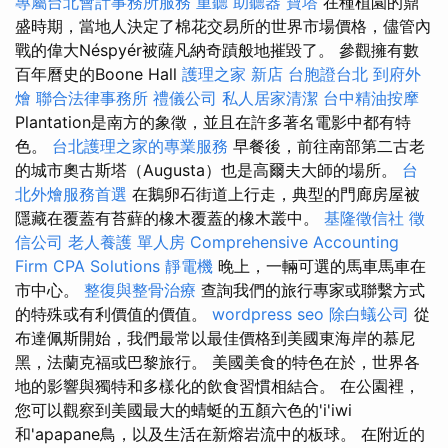
專屬台北會計事務所服務
重聽 助聽器
寶塔
在種植園的鼎
盛時期，當地人決定了棉花交易所的世界市場價格，儘管內
戰的偉大Néspyér被薩凡納奇蹟般地摧毀了。 參觀擁有數
百年曆史的Boone Hall
護理之家 新店
台胞證台北
到府外
燴
聯合法律事務所
禮儀公司
私人居家清潔
台中精油按摩
Plantation是南方的象徵，並且在許多著名電影中都有特
色。
台北護理之家的專業服務
早餐後，前往南部第二古老
的城市奧古斯塔（Augusta）也是高爾夫大師的場所。
台
北外燴服務首選
在鵝卵石街道上行走，典型的門廊房屋被
隱藏在覆蓋有苔蘚的橡木覆蓋的橡木叢中。
基隆徵信社
徵
信公司
老人養護 單人房
Comprehensive Accounting
Firm CPA Solutions
靜電機
晚上，一輛可選的馬車馬車在
市中心。
整復與整骨治療
查詢我們的旅行專家或聯繫方式
的特殊或有利價值的價值。
wordpress seo
除白蟻公司
從
布達佩斯開始，我們最常以最佳價格到美國東海岸的慕尼
黑，法蘭克福或巴黎旅行。 美國美食的特色在於，世界各
地的影響與獨特和多樣化的飲食習慣相結合。 在公園裡，
您可以觀察到美國最大的蜻蜓的五顏六色的'i'iwi
和'apapane鳥，以及生活在新熔岩流中的板球。 在附近的