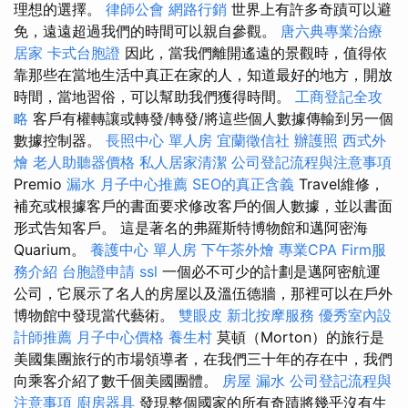
理想的選擇。
律師公會
網路行銷
世界上有許多奇蹟可以避
免，遠遠超過我們的時間可以親自參觀。
唐六典專業治療
居家
卡式台胞證
因此，當我們離開遙遠的景觀時，值得依
靠那些在當地生活中真正在家的人，知道最好的地方，開放
時間，當地習俗，可以幫助我們獲得時間。
工商登記全攻
略
客戶有權轉讓或轉發/轉發/將這些個人數據傳輸到另一個
數據控制器。
長照中心 單人房
宜蘭徵信社
辦護照
西式外
燴
老人助聽器價格
私人居家清潔
公司登記流程與注意事項
Premio
漏水
月子中心推薦
SEO的真正含義
Travel維修，
補充或根據客戶的書面要求修改客戶的個人數據，並以書面
形式告知客戶。 這是著名的弗羅斯特博物館和邁阿密海
Quarium。
養護中心 單人房
下午茶外燴
專業CPA Firm服
務介紹
台胞證申請
ssl
一個必不可少的計劃是邁阿密航運
公司，它展示了名人的房屋以及溫伍德牆，那裡可以在戶外
博物館中發現當代藝術。
雙眼皮
新北按摩服務
優秀室內設
計師推薦
月子中心價格
養生村
莫頓（Morton）的旅行是
美國集團旅行的市場領導者，在我們三十年的存在中，我們
向乘客介紹了數千個美國團體。
房屋 漏水
公司登記流程與
注意事項
廚房器具
發現整個國家的所有奇蹟將幾乎沒有生