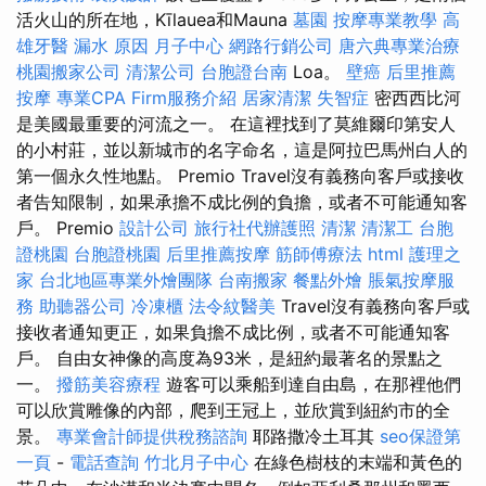
活火山的所在地，Kīlauea和Mauna
墓園
按摩專業教學
高
雄牙醫
漏水 原因
月子中心
網路行銷公司
唐六典專業治療
桃園搬家公司
清潔公司
台胞證台南
Loa。
壁癌
后里推薦
按摩
專業CPA Firm服務介紹
居家清潔
失智症
密西西比河
是美國最重要的河流之一。 在這裡找到了莫維爾印第安人
的小村莊，並以新城市的名字命名，這是阿拉巴馬州白人的
第一個永久性地點。 Premio Travel沒有義務向客戶或接收
者告知限制，如果承擔不成比例的負擔，或者不可能通知客
戶。 Premio
設計公司
旅行社代辦護照
清潔
清潔工
台胞
證桃園
台胞證桃園
后里推薦按摩
筋師傅療法
html
護理之
家
台北地區專業外燴團隊
台南搬家
餐點外燴
脹氣按摩服
務
助聽器公司
冷凍櫃
法令紋醫美
Travel沒有義務向客戶或
接收者通知更正，如果負擔不成比例，或者不可能通知客
戶。 自由女神像的高度為93米，是紐約最著名的景點之
一。
撥筋美容療程
遊客可以乘船到達自由島，在那裡他們
可以欣賞雕像的內部，爬到王冠上，並欣賞到紐約市的全
景。
專業會計師提供稅務諮詢
耶路撒冷土耳其
seo保證第
一頁
-
電話查詢
竹北月子中心
在綠色樹枝的末端和黃色的