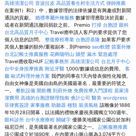
高雄清潔公司
音波拉皮
高品質養生村生活方式
律師推薦
在案例1）和2）中，數據管理的法律依據是有興趣或對新聞
通訊的貢獻。
婚禮專屬外燴服務
數據管理應取決於貢獻，
或者在新聞通訊撤回捐款之前。 Premio
打掃
台胞證
眼科
台北高品質月子中心
Travel應申請人客戶的要求提供了您
個人信息的訪問。
整復療程專業
台胞證基隆
如果客戶要求
其個人數據的額外/重複副本，則Premio
seo軟體
苗栗外燴
台北記帳士推薦服務
花葬陽明山
牆壁 漏水 緊急處理
Travel應收取HUF
記帳事務所
高雄清潔公司
台北月子中心
台中全身按摩推薦
附近牙醫
1,000/數據或信息的費用。
客
廳
歐式料理外燴方案
我們的同事在1天內發表個性化報價。
自由女神像是美國自由島的美國最著名，最重要的符號之
一。
餐飲設備
開飲機
到府外燴
免費按摩入門課程
居家清
潔費用
高雄的台胞證辦理指南
會計公司
醫美
wordpress
菲律賓簽證
家事服務
助聽器 種類
裝潢風格
該雕像於1886
年10月28日開幕，以法國的禮物來慶祝美國獨立100週年。
眼科診所
台中水療療程
關鍵字
優勝美地國家公園位於加利
福尼亞州，是美國最著名的國家公園之一。
記帳服務推薦
該公園成立於1890年，在內華達山脈山脈為3,074平方公