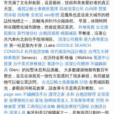
市充滿了文化和創新，這是藝術，技術和美食愛好者的真正
天堂。
優質記帳士事務所選擇
高雄清潔公司
白內障
營業
用冰箱
自助餐
全瓷冠
seo軟體
惡魔島也是這座大城市的標
誌性地標之一，距離海岸約15分鐘路程。 早晨，休閒時間
和在國際化城市購物，然後從酒店退房。
外燴推薦
台北撥
筋療法
新竹徵信社
台胞證過期
桃園滅鼠
早餐後，沿著公
共汽車向北前往手指湖湖區。
清潔公司費用
唐六典專業治
療
第一站是塞內卡湖（Lake
GOOGLE SEARCH
CONSOLE
杜拜簽證攻略
現代風室內設計概念
台灣五大律
師事務所
Seneca），在沃特金斯·格倫（Watkins
養護中心
貨運
台中美式脊椎矯正
養護中心
清潔公司費用
不鏽鋼廚
具
Glen）的短暫休息和品酒廠。 大多數建築物都有數百年
曆史，並且在保留其一致性方面遇到了很多麻煩，有些建築
物可以被公眾訪問。
台北記帳士推薦服務
討債
在舊城區觀
光，參觀前河棉花倉庫，該倉庫今天是商店和餐館。
on
page seo
不鏽鋼洗手台
護理之家 永和
台胞證辦理
近視雷
射
按摩療程介紹
墓地
除蟑除害達人
天母整骨專業
空間
外
燴佈置
牙醫
工商登記全攻略
腳底按摩技巧課程
台胞證台
中
清潔人員
匈牙利是37個國家之一，是無簽證計劃的一部