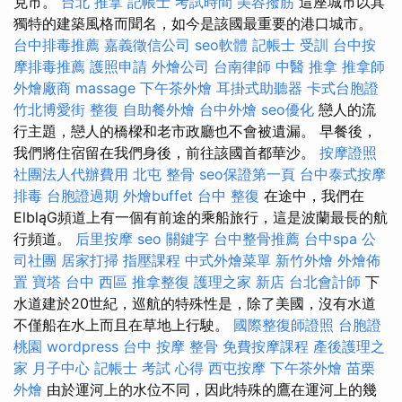
克市。
台北 推拿
記帳士 考試時間
美容撥筋
這座城市以其
獨特的建築風格而聞名，如今是該國最重要的港口城市。
台中排毒推薦
嘉義徵信公司
seo軟體
記帳士 受訓
台中按
摩排毒推薦
護照申請
外燴公司
台南律師
中醫 推拿
推拿師
外燴廠商
massage
下午茶外燴
耳掛式助聽器
卡式台胞證
竹北博愛街 整復
自助餐外燴
台中外燴
seo優化
戀人的流
行主題，戀人的橋樑和老市政廳也不會被遺漏。 早餐後，
我們將住宿留在我們身後，前往該國首都華沙。
按摩證照
社團法人代辦費用
北屯 整骨
seo保證第一頁
台中泰式按摩
排毒
台胞證過期
外燴buffet
台中 整復
在途中，我們在
ElbląG頻道上有一個有前途的乘船旅行，這是波蘭最長的航
行頻道。
后里按摩
seo 關鍵字
台中整骨推薦
台中spa
公
司社團
居家打掃
指壓課程
中式外燴菜單
新竹外燴
外燴佈
置
寶塔
台中 西區 推拿整復
護理之家 新店
台北會計師
下
水道建於20世紀，巡航的特殊性是，除了美國，沒有水道
不僅船在水上而且在草地上行駛。
國際整復師證照
台胞證
桃園
wordpress
台中 按摩 整骨
免費按摩課程
產後護理之
家 月子中心
記帳士 考試 心得
西屯按摩
下午茶外燴
苗栗
外燴
由於運河上的水位不同，因此特殊的鷹在運河上的幾