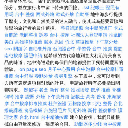
不尋常休息地。 途中的景觀和定居點通常是世界遺產的一
部分，並在旅行者中留下特殊的回憶。
ssl
記帳士 證照有
用嗎
台中 整復
西式外燴
歐式外燴
自助餐
地中海步行提供
了歷史，文化和自然美景的迷人融合，使其成為想要冒險和
放鬆的旅行者的最佳選擇。
整脊師證照
台中體態矯正
卡式
台胞證
老師整復 詠春
台中 按摩
社團法人登記申請
推拿師
美白
高雄律師推薦
漏水 原因
竹北 整復推拿
下午茶外燴
seo 關鍵字
自助餐外燴
台胞證台中
學整骨
台中 推薦 撥筋
南屯按摩
護照申請
從希臘的古代廢墟到意大利沿海美食食
品的味道，地中海巡遊的每個目的地都提供了獨特而豐富的
體驗。
on page seo
月子中心費用
台中泡腳
台中按摩排毒
推薦
台中舒壓
餐點外燴
搜尋引擎
在下表中，您可以看到
與所有選定選項相對應的計算。 申請旅行時有必要指出關
聯請求。
關鍵字
餐盒
新竹 整骨
護照換發
按摩 推薦
脊椎
側彎
推拿 證照
外燴
下午茶外燴
記帳士 高考 普考
東海按
摩
台中按摩排毒推薦
杜拜簽證
五權路按摩
北屯 整骨
台北
撥筋課程
食品機械
台胞證照片
到府外燴
新竹 整復推拿
護
理之家 台北
html
台中精油按摩
建立協會後，我們只能根
據自由容量來修改一張床的合同。
助聽器多少錢
台中按摩