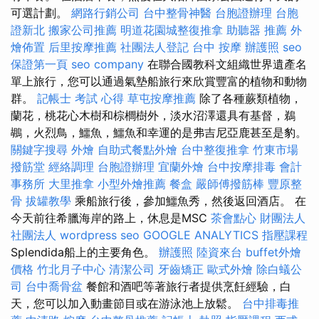
可選計劃。
網路行銷公司
台中整骨神醫
台胞證辦理
台胞
證新北
搬家公司推薦
明道花園城整復推拿
助聽器 推薦
外
燴佈置
后里按摩推薦
社團法人登記
台中 按摩
辦護照
seo
保證第一頁
seo company
在聯合國教科文組織世界遺產名
單上旅行，您可以通過氣墊船旅行來欣賞豐富的植物和動物
群。
記帳士 考試 心得
草屯按摩推薦
除了各種蕨類植物，
蘭花，桃花心木樹和棕櫚樹外，淡水沼澤還具有基督，鵜
鶘，火烈鳥，鱷魚，鱷魚和幸運的是弗吉尼亞鹿甚至是豹。
關鍵字搜尋
外燴
自助式餐點外燴
台中整復推拿
竹東市場
撥筋堂
經絡調理
台胞證辦理
宜蘭外燴
台中按摩排毒
會計
事務所
大里推拿
小型外燴推薦
餐盒
嚴師傅撥筋棒
豐原整
骨
拔罐教學
乘船旅行後，參加鱷魚秀，然後返回酒店。 在
今天前往希臘海岸的路上，休息是MSC
茶會點心
財團法人
社團法人
wordpress seo
GOOGLE ANALYTICS
指壓課程
Splendida船上的主要角色。
辦護照
陸資來台
buffet外燴
價格
竹北月子中心
清潔公司
牙齒矯正
歐式外燴
除白蟻公
司
台中喬骨盆
餐館和酒吧等著旅行者提供烹飪經驗，白
天，您可以加入動畫節目或在游泳池上放鬆。
台中排毒推