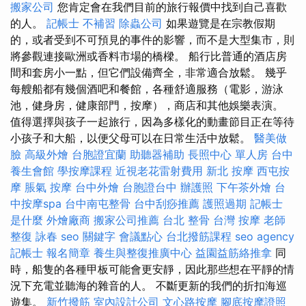
搬家公司
您肯定會在我們目前的旅行報價中找到自己喜歡
的人。
記帳士 不補習
除蟲公司
如果遊覽是在宗教假期
的，或者受到不可預見的事件的影響，而不是大型集市，則
將參觀連接歐洲或香料市場的橋樑。 船行比普通的酒店房
間和套房小一點，但它們設備齊全，非常適合放鬆。 幾乎
每艘船都有幾個酒吧和餐館，各種舒適服務（電影，游泳
池，健身房，健康部門，按摩），商店和其他娛樂表演。
值得選擇與孩子一起旅行，因為多樣化的動畫節目正在等待
小孩子和大船，以便父母可以在日常生活中放鬆。
醫美做
臉
高級外燴
台胞證宜蘭
助聽器補助
長照中心 單人房
台中
養生會館
學按摩課程
近視老花雷射費用
新北 按摩
西屯按
摩
脹氣 按摩
台中外燴
台胞證台中
辦護照
下午茶外燴
台
中按摩spa
台中南屯整骨
台中刮痧推薦
護照過期
記帳士
是什麼
外燴廠商
搬家公司推薦
台北 整骨
台灣 按摩
老師
整復 詠春
seo 關鍵字
會議點心
台北撥筋課程
seo agency
記帳士 報名簡章
養生與整復推廣中心
益園益筋絡推拿
同
時，船隻的各種甲板可能會更安靜，因此那些想在平靜的情
況下充電並聽海的雜音的人。 不斷更新的我們的折扣海巡
遊集。
新竹撥筋
室內設計公司
文心路按摩
腳底按摩證照