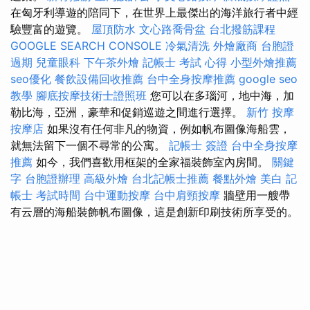
在匈牙利導遊的陪同下，在世界上最傑出的海洋旅行者中經
驗豐富的遊覽。
屋頂防水
文心路喬骨盆
台北撥筋課程
GOOGLE SEARCH CONSOLE
冷氣清洗
外燴廠商
台胞證
過期
兒童眼科
下午茶外燴
記帳士 考試 心得
小型外燴推薦
seo優化
餐飲設備回收推薦
台中全身按摩推薦
google seo
教學
腳底按摩技術士證照班
您可以在多瑙河，地中海，加
勒比海，亞洲，豪華和促銷巡遊之間進行選擇。
新竹 按摩
按摩店
如果沒有任何非凡的物資，例如帆布圖像海船雲，
就無法留下一個不尋常的公寓。
記帳士 簽證
台中全身按摩
推薦
如今，我們喜歡用框架的全家福裝飾室內房間。
關鍵
字
台胞證辦理
高級外燴
台北記帳士推薦
餐點外燴
美白
記
帳士 考試時間
台中運動按摩
台中肩頸按摩
牆壁用一艘帶
有云層的海船裝飾帆布圖像，這是創新印刷技術所享受的。