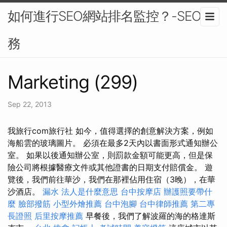
如何進行SEO網站排名監控？-SEO服
務
Marketing (299)
Sep 22, 2013
我旅行com旅行社 如今，值得選擇的創意解決方案，例如
海船雲的玻璃圖片。 必須在最多2天內以書面形式通知辦公
室。 如果以後通知辦公室，則罰款金額可能更高，但是保
險公司將根據醫療文件或其他證書的日期支付賠償金。 遊
覽後，我們前往華沙，我們在那裡佔用住宿（3晚），在華
沙酒店。
漏水
法人是什麼意思
台中按摩店
辦護照要帶什
麼
臉部撥筋
小型外燴推薦
台中泡腳
台中律師推薦
第二專
長證照
后里按摩推薦
早餐後，我們了解波羅的海的格達斯