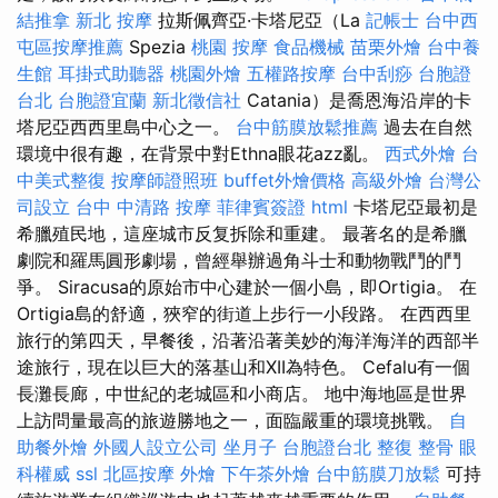
結推拿
新北 按摩
拉斯佩齊亞·卡塔尼亞（La
記帳士
台中西
屯區按摩推薦
Spezia
桃園 按摩
食品機械
苗栗外燴
台中養
生館
耳掛式助聽器
桃園外燴
五權路按摩
台中刮痧
台胞證
台北
台胞證宜蘭
新北徵信社
Catania）是喬恩海沿岸的卡
塔尼亞西西里島中心之一。
台中筋膜放鬆推薦
過去在自然
環境中很有趣，在背景中對Ethna眼花azz亂。
西式外燴
台
中美式整復
按摩師證照班
buffet外燴價格
高級外燴
台灣公
司設立
台中 中清路 按摩
菲律賓簽證
html
卡塔尼亞最初是
希臘殖民地，這座城市反复拆除和重建。 最著名的是希臘
劇院和羅馬圓形劇場，曾經舉辦過角斗士和動物戰鬥的鬥
爭。 Siracusa的原始市中心建於一個小島，即Ortigia。 在
Ortigia島的舒適，狹窄的街道上步行一小段路。 在西西里
旅行的第四天，早餐後，沿著沿著美妙的海洋海洋的西部半
途旅行，現在以巨大的落基山和XII為特色。 Cefalu有一個
長灘長廊，中世紀的老城區和小商店。 地中海地區是世界
上訪問量最高的旅遊勝地之一，面臨嚴重的環境挑戰。
自
助餐外燴
外國人設立公司
坐月子
台胞證台北
整復 整骨
眼
科權威
ssl
北區按摩
外燴
下午茶外燴
台中筋膜刀放鬆
可持