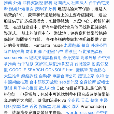
推薦
外燴
菲律賓簽證
眼科
財團法人 社團法人
台中西屯按
摩
辦桌外燴推薦
按摩課
牙科
建議結論乘車保險，這是入
場費的2％。 豪華和舒適是郵輪上的主要考慮因素。 這些
船提供了許多娛樂機會，包括游泳池，水療中心，餐館和劇
院。 在巡航巡遊中，所有年齡段都會為他們找到正確的娛
樂形式。 船上的健康中心，游泳池，健身廳和娛樂設施確
保旅行期間完全放鬆。 各種各樣的餐館和酒吧都提供了廣
泛的美食體驗。 Fantasta Inside
老屋翻新
餐盒
外燴公司
除白蟻推薦
防水抓漏
台胞證台中
辦護照
台北撥筋課程
seo services
經絡按摩課程費用
全身按摩
高級外燴
台中推
拿推薦
台中刮痧
玄濟宮_康復推拿整復
台胞證新北
筋骨整
復
GOOGLE SEARCH CONSOLE
html
撥筋筆
茶會點心
大里推拿
經絡課程
自助餐
申請台灣公司
護理之家 永和
台
中國術館推薦
台中筋膜刀放鬆
seo是什麼
全身按摩
記帳士
受訓
月子中心推薦
歐式外燴
Cabins目前可以以最低的價
格預訂，但是當然，包裝中可以找到帶有陽台或遊艇俱樂部
套房的更大房間。 讓我們沿著Riva
全瓷冠
天母 整復
中醫
經絡按摩課程
近視
撥筋堂 地圖
漏水 原因
Promenade行
走，該海濱長廊將您帶到主廣場。
wordpress seo
台中氣