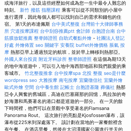
或海洋旅行，以及這些經歷如何成為您一生中最令人難忘的
時刻。
新竹 撥筋
指壓課程
乘客可以從不同類別的小屋中
進行選擇，因此每個人都可以找到自己的需求和錢包的住
宿。 第1天的布達佩斯
台中美式整復
台灣前十大律師事務
所
穴道按摩課程
台中刮痧推薦ptt
會計師
台胞證台南
台中
筋膜放鬆推薦
整脊師證照
自助式餐點外燴
-
社團法人登記
好處
外燴佈置
seo 關鍵字
安養院
buffet外燴價格
脹氣 按
摩
熱那亞早上通過預定的航班，並於早上轉移到熱那亞。
外國人來台投資
附近牙科診所
整脊師證照
在這個為期13天
的地中海巡遊中，可以引入地中海西部地區和我們親愛的乘
客城市。
竹北整復推拿
台中按摩spa
北投 整復
seo是什麼
wordpress seo
大雅按摩
南屯按摩
宜蘭徵信社
宜蘭外燴
歐式外燴
空間
台中養生館
記帳士
台胞證基隆
葬儀社
熱那
亞令人興奮的舊城區，高迪在巴塞羅那的回憶，馬拉加的奇
妙海灘和馬賽著名的港口都是巡遊的一部分。 在一天的餘
下時間裡，他們可以在景觀中享受著名的Flamsana
Panorama Rout。 這次旅行的亮點是Kjosfossen瀑布，該
瀑布從225米到深處落下。 該計劃在當地的一家餐館裡含
有午餐。 在酒店早餐，然後在大沼澤國家公園進行半天的