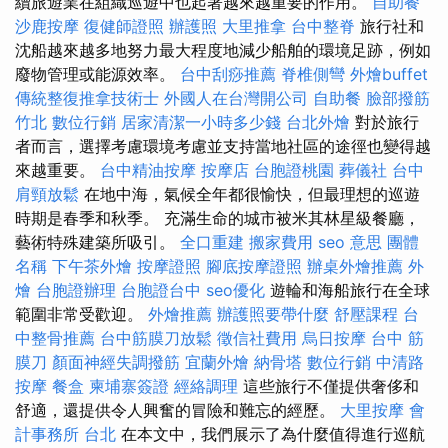
續旅遊業在組織巡遊中也起著越來越重要的作用。
自助餐
沙鹿按摩
復健師證照
辦護照
大里推拿
台中整脊
旅行社和
沈船越來越多地努力最大程度地減少船舶的環境足跡，例如
廢物管理或能源效率。
台中刮痧推薦
脊椎側彎
外燴buffet
傳統整復推拿技術士
外國人在台灣開公司
自助餐
臉部撥筋
竹北
數位行銷
居家清潔一小時多少錢
台北外燴
對於旅行
者而言，選擇考慮環境考慮並支持當地社區的途徑也變得越
來越重要。
台中精油按摩
按摩店
台胞證桃園
葬儀社
台中
肩頸放鬆
在地中海，氣候全年都很愉快，但最理想的巡遊
時期是春季和秋季。 充滿生命的城市被米其林星級餐廳，
藝術特殊建築所吸引。
全口重建
搬家費用
seo 意思
團體
名稱
下午茶外燴
按摩證照
腳底按摩證照
辦桌外燴推薦
外
燴
台胞證辦理
台胞證台中
seo優化
遊輪和海船旅行在全球
範圍非常受歡迎。
外燴推薦
辦護照要帶什麼
舒壓課程
台
中整骨推薦
台中筋膜刀放鬆
徵信社費用
烏日按摩
台中 筋
膜刀
顏面神經失調撥筋
宜蘭外燴
納骨塔
數位行銷
中清路
按摩
餐盒
柬埔寨簽證
經絡調理
這些旅行不僅提供奢侈和
舒適，還提供令人興奮的冒險和難忘的經歷。
大里按摩
會
計事務所 台北
在本文中，我們展示了為什麼值得進行巡航