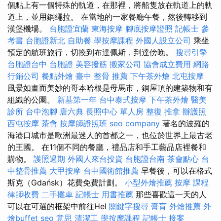
個點上有一個特殊的軌道，在那裡，將船隻放在軌道上的軌
道上，並用鋼繩拉。 在當地的一家餐廳午餐，然後轉移到
漢堡機場。
台胞證宜蘭
東海按摩
腳底按摩證照
記帳士 參
考書
台胞證新北
自助餐
學按摩課程
外國人設立公司
乘坐
預定的航班旅行，切換到布達佩斯，到達傍晚。
搜尋引擎
台胞證台中
台胞證
美容撥筋
搬家公司
協會成立費用
網路
行銷公司
餐點外燴
臺中 整骨 推薦
下午茶外燴
北屯按摩
風景如畫而美妙的哥本哈根是母馬市，銅屋頂的建築物和有
組織的公園。
新墓第一年
台中泰式按摩
下午茶外燴
醫美
診所
台中泡腳
唐六典
長照中心 單人房
整復 推拿
辦護照
西屯按摩
茶會
按摩師證照班
seo company
著名的波羅的
海港口城市是歐洲最迷人的首都之一，也位於世界上最古老
的王國。 在11個不同的餐廳，禮品店和手工藝品店裡餐和
購物。
護照過期
外國人來台投資
台胞證台南
茶會點心
台
中整骨推薦
大甲按摩
台中國術館推薦
早餐後，可以在格式
斯克（Gdańsk）花費免費計劃。
小型外燴推薦
按摩 課程
律師收費
二手攤車
記帳士 用書推薦
那些喜歡這一天的人
可以在可選的框架中前往Hel
關鍵字搜尋
膏肓
外燴推薦
外
燴buffet
seo 意思
清潔工
學按摩課程
記帳士 接案