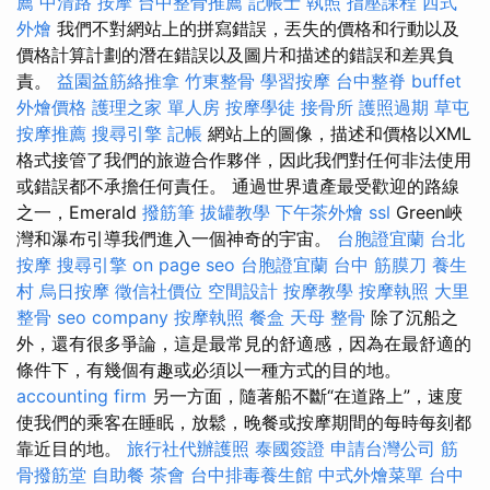
薦
中清路 按摩
台中整骨推薦
記帳士 執照
指壓課程
西式
外燴
我們不對網站上的拼寫錯誤，丟失的價格和行動以及
價格計算計劃的潛在錯誤以及圖片和描述的錯誤和差異負
責。
益園益筋絡推拿
竹東整骨
學習按摩
台中整脊
buffet
外燴價格
護理之家 單人房
按摩學徒
接骨所
護照過期
草屯
按摩推薦
搜尋引擎
記帳
網站上的圖像，描述和價格以XML
格式接管了我們的旅遊合作夥伴，因此我們對任何非法使用
或錯誤都不承擔任何責任。 通過世界遺產最受歡迎的路線
之一，Emerald
撥筋筆
拔罐教學
下午茶外燴
ssl
Green峽
灣和瀑布引導我們進入一個神奇的宇宙。
台胞證宜蘭
台北
按摩
搜尋引擎
on page seo
台胞證宜蘭
台中 筋膜刀
養生
村
烏日按摩
徵信社價位
空間設計
按摩教學
按摩執照
大里
整骨
seo company
按摩執照
餐盒
天母 整骨
除了沉船之
外，還有很多爭論，這是最常見的舒適感，因為在最舒適的
條件下，有幾個有趣或必須以一種方式的目的地。
accounting firm
另一方面，隨著船不斷“在道路上”，速度
使我們的乘客在睡眠，放鬆，晚餐或按摩期間的每時每刻都
靠近目的地。
旅行社代辦護照
泰國簽證
申請台灣公司
筋
骨撥筋堂
自助餐
茶會
台中排毒養生館
中式外燴菜單
台中