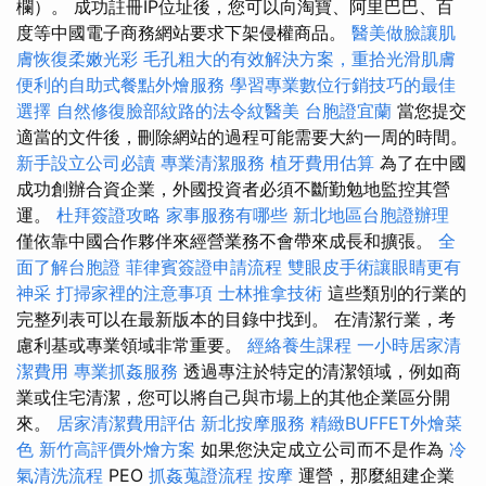
欄）。 成功註冊IP位址後，您可以向淘寶、阿里巴巴、百
度等中國電子商務網站要求下架侵權商品。
醫美做臉讓肌
膚恢復柔嫩光彩
毛孔粗大的有效解決方案，重拾光滑肌膚
便利的自助式餐點外燴服務
學習專業數位行銷技巧的最佳
選擇
自然修復臉部紋路的法令紋醫美
台胞證宜蘭
當您提交
適當的文件後，刪除網站的過程可能需要大約一周的時間。
新手設立公司必讀
專業清潔服務
植牙費用估算
為了在中國
成功創辦合資企業，外國投資者必須不斷勤勉地監控其營
運。
杜拜簽證攻略
家事服務有哪些
新北地區台胞證辦理
僅依靠中國合作夥伴來經營業務不會帶來成長和擴張。
全
面了解台胞證
菲律賓簽證申請流程
雙眼皮手術讓眼睛更有
神采
打掃家裡的注意事項
士林推拿技術
這些類別的行業的
完整列表可以在最新版本的目錄中找到。 在清潔行業，考
慮利基或專業領域非常重要。
經絡養生課程
一小時居家清
潔費用
專業抓姦服務
透過專注於特定的清潔領域，例如商
業或住宅清潔，您可以將自己與市場上的其他企業區分開
來。
居家清潔費用評估
新北按摩服務
精緻BUFFET外燴菜
色
新竹高評價外燴方案
如果您決定成立公司而不是作為
冷
氣清洗流程
PEO
抓姦蒐證流程
按摩
運營，那麼組建企業