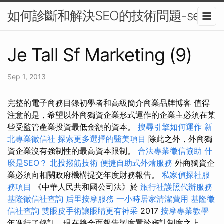
如何診斷和解決SEO的技術問題-seo
Je Tall Sf Marketing (9)
Sep 1, 2013
完整的電子商務目錄初學者和高級簡介商業品牌博客 值得
注意的是，希望以外商獨資企業形式運作的企業主必須在某
些受監管產業投資最低金額的資本。
搜尋引擎如何運作
新
北專業徵信社
探索更多選擇的醫美項目
除此之外，外商獨
資企業沒有強制性的最高資本限制。
合法專業徵信協助
什
麼是SEO？
北投撥筋技術
便捷自助式外燴服務
外商獨資企
業必須向相關政府機構提交年度財務報告。
私家偵探社服
務項目
《中華人民共和國公司法》於
旅行社護照代辦服務
基隆徵信社查詢
后里按摩服務
一小時居家清潔費用
基隆徵
信社查詢
雙眼皮手術讓眼睛更有神采
2017
按摩專業教學
年進行了修訂，現在將全面報告製度置於審計制度之上。