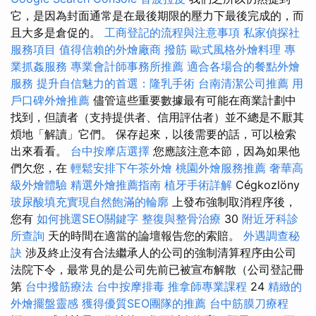
它，是因為封面通常是在最後期限的壓力下最後完成的，而
且大多是倉促的。
工商登記的流程與注意事項
私家偵探社
服務項目
值得信賴的外燴廠商
撥筋
歐式風格外燴料理
專
業抓姦服務
專業會計師事務所推薦
適合各場合的餐點外燴
服務
提升自信魅力的首選：隆乳手術
台南清潔公司推薦
用
戶口碑外燴推薦
儘管這些重要數據最有可能在商業計劃中
找到，但讀者（支持提供者、信用評估者）並不總是不厭其
煩地「解讀」它們。 保存起來，以後需要的話，可以檢索
出來看看。
台中按摩店選擇
您應該注意本節，因為如果他
們欠您，在
輕鬆安排下午茶外燴
桃園外燴服務推薦
奢華高
級外燴體驗
精選外燴推薦指南
植牙手術詳解
Cégkozlöny
玻尿酸填充實現自然飽滿的輪廓
上發布強制取消程序後，
您有
如何挑選SEO關鍵字
整復與整骨治療
30
附近牙科診
所查詢
天的時間在適當的論壇報告您的索賠。
外遇調查秘
訣
涉及終止沒有合法繼承人的公司的強制清算程序由公司
法院下令，最常見的是公司先前已被宣布解散（公司登記冊
第
台中撥筋療法
台中按摩排毒
推拿師專業課程
24
精緻的
外燴擺盤靈感
獲得優質SEO團隊的推薦
台中筋膜刀療程