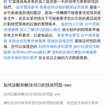
醫
它還透過為未來的員工提供第一手的領導力來幫助培訓
他們。
假牙費用參考
推薦值得信賴的醫美診所推薦
最後一
步可能會讓您感到驚訝，因為一些機構可能會要求您填寫更
多文件，並且在某些情況下可能會要求您出示您的產品或您
計劃經營業務的設施的實體樣本。
協助找人行蹤
台中居家
清潔服務
深入了解SEO的核心概念
留出額外的時間來準備
所有文件和要求，以避免延誤。
推拿學徒實習
台中推拿服
務
多樣化自助餐外燴服務
復健師資格證照
遵循這些預防措
施，您可以保護您的
到府外燴的便利選擇
旅行社護照代辦
服務
使用WordPress建站
IP
便利的自助式餐點外燴服務
到府外燴的便利選擇
安全並以正確的方式開展業務。
如何診斷和解決SEO的技術問題-seo
如何診斷和解決SEO的技術問題-seo
網站的SEO表現常受到技術問題的影響。若想提升搜尋引擎排