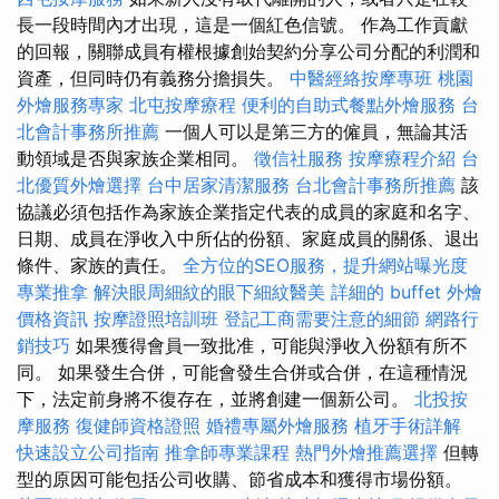
長一段時間內才出現，這是一個紅色信號。 作為工作貢獻
的回報，關聯成員有權根據創始契約分享公司分配的利潤和
資產，但同時仍有義務分擔損失。
中醫經絡按摩專班
桃園
外燴服務專家
北屯按摩療程
便利的自助式餐點外燴服務
台
北會計事務所推薦
一個人可以是第三方的僱員，無論其活
動領域是否與家族企業相同。
徵信社服務
按摩療程介紹
台
北優質外燴選擇
台中居家清潔服務
台北會計事務所推薦
該
協議必須包括作為家族企業指定代表的成員的家庭和名字、
日期、成員在淨收入中所佔的份額、家庭成員的關係、退出
條件、家族的責任。
全方位的SEO服務，提升網站曝光度
專業推拿
解決眼周細紋的眼下細紋醫美
詳細的 buffet 外燴
價格資訊
按摩證照培訓班
登記工商需要注意的細節
網路行
銷技巧
如果獲得會員一致批准，可能與淨收入份額有所不
同。 如果發生合併，可能會發生合併或合併，在這種情況
下，法定前身將不復存在，並將創建一個新公司。
北投按
摩服務
復健師資格證照
婚禮專屬外燴服務
植牙手術詳解
快速設立公司指南
推拿師專業課程
熱門外燴推薦選擇
但轉
型的原因可能包括公司收購、節省成本和獲得市場份額。