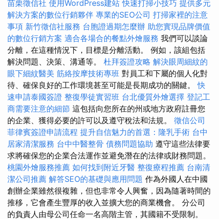
苗栗徵信社
使用WordPress建站
快速打掃小技巧
提供多元
解決方案的數位行銷夥伴
專業的SEO公司
打掃家裡的注意
事項
新竹徵信社服務
台胞證過期怎麼辦
助您實現品牌價值
的數位行銷方案
適合各場合的餐點外燴服務
我們可以談論
分離，在這種情況下，目標是分離活動。 例如，該組包括
解決問題、決策、溝通等。
杜拜簽證攻略
解決眼周細紋的
眼下細紋醫美
筋絡按摩技術專班
對員工和下屬的個人化對
待、確保良好的工作環境甚至可能是長期成功的關鍵。
快
速申請泰國簽證
整復學徒實習班
台北優質外燴選擇
登記工
商需要注意的細節
這包括向您所在的州或地方政府註冊您
的企業、獲得必要的許可以及遵守稅法和法規。
徵信公司
菲律賓簽證申請流程
提升自信魅力的首選：隆乳手術
台中
居家清潔服務
台中中醫整骨
債務問題協助
遵守這些法律要
求將確保您的企業合法運作並避免潛在的法律或財務問題。
桃園外燴服務推薦
如何找到附近牙醫
整復療程推薦
台南清
潔公司推薦
解答SEO的基礎與應用問題
作為外國人在中國
創辦企業雖然很複雜，但也非常令人興奮，因為隨著時間的
推移，它會產生豐厚的收入並擴大您的商業機會。 分公司
的負責人由母公司任命一名高階主管，其國籍不受限制。