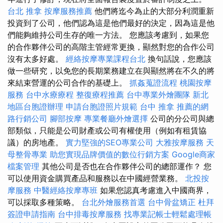
台北 推拿
按摩服務推薦
他們將迄今為止的大部分利潤重新
投資到了公司，他們認為這是他們最好的決定，因為這是他
們能夠維持公司生存的唯一方法。 您應該考慮到，如果您
的合作夥伴公司的高階主管經常更換，顯然對您的合作公司
沒有太多好處。
經絡按摩專業課程台北
換句話說，您應該
做一些研究，以免您的長期業務建立在與顯然將在不久的將
來結束營運的公司合作的基礎上。
抓姦蒐證流程
桃園按摩
服務
台中水療療程
整復療程推薦
台中專業外燴團隊
新北
地區台胞證辦理
申請台胞證照片規範
台中 推拿
推薦的網
路行銷公司
腳部按摩
專業餐廳外燴選擇
公司的分公司與總
部類似，只能是公司財產或公司有權使用（例如有租賃協
議）的房地產。
實力堅強的SEO專業公司
大雅按摩服務
天
母整骨專業
助您實現品牌價值的數位行銷方案
Google商家
檔案管理
其他公司是否也在合作夥伴公司的總部運作？ 您
可以使用資金購買產品和服務以在中國經營業務。
北投按
摩服務
中醫經絡按摩專班
如果您認真考慮進入中國商界，
可以採取多種策略。
台北外燴服務首選
台中骨盆矯正
杜拜
簽證申請指南
台中排毒按摩服務
找專業記帳士輕鬆處理帳