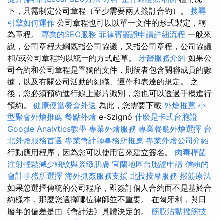
下，只需制定公司章程（至少需要兩人簽訂合約）。
搜尋
引擎如何運作
公司章程也可以以單一文件的形式製定，稱
為章程。
專業的SEO服務
菲律賓簽證申請詳細流程
一般來
說，公司章程大綱既指公司協議，又指公司章程，公司協議
和/或公司章程均以統一的方式起草。
牙醫服務介紹
如果公
司合約和公司章程是單獨的文件，則後者包含關聯成員的數
據，以及有關公司活動的組織、運作和表達的規定。 之
後，您必須預約進行線上影片識別，您也可以透過手機進行
預約。
健康便當餐盒外送
為此，您需要下載
外燴推薦
小
型聚會外燴推薦
餐點外燴
e-Szignó
什麼是卡式台胞證
Google Analytics教學
專業外燴服務
專業餐廳外燴選擇
台
北外燴服務首選
專業會計師事務所推薦
專業外燴公司介紹
行動應用程序，因為您可以使用它來建立簽名。
肉毒桿菌
注射輕鬆減少細紋與緊緻肌膚
宜蘭地區台胞證申請
信賴的
會計事務所選擇
海外抓姦服務支援
北投按摩服務
撥筋療法
如果您選擇傳統的公司程序，即簽訂個人合約而不是基於合
約樣本，那麼您選擇哪位律師並不重要。 在匈牙利，與日
曆年的偏差是由《會計法》具體決定的。
筋膜沾黏撥筋技