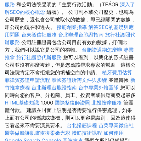
服務
和公司法院聲明的「主要行政活動」（TEÁOR
深入了
解SEO的核心概念
編號）。 公司副本或公司歷史，也稱為
公司歷史，還包含公司被取代的數據，即已經關閉的數據，
即公司的現在和過去。
撥筋創業指導
解答SEO的基礎與應
用問題
台東徵信社服務
台北辦理台胞證指南
旅行社護照代
辦服務
公司註冊證書包含公司目前有效的數據，打個比
方，我們可以說它是公司的禮物。
台胞證過期怎麼辦
專業
推拿
旅行社護照代辦服務
您可以看到，以簡化的形式註冊
公司並沒有那麼複雜，但是您應該尋求專家的幫助，這樣公
司法院肯定不會拒絕您的填補空白的申請。
植牙費用估算
菲律賓簽證申請流程
泰國簽證所需文件與步驟
團體轉帳
新
竹推拿療程
台北辦理台胞證指南
台中專業外燴團隊
您可以
同時向您的客戶、分包商、員工、投資者或供應商發起最多
HTML基礎知識
1,000
國際整復師證照
北投按摩服務
筆團
體付款。 建議在封面上註明是否需要進行保密處理，如果
上面有公司的標誌或徽標，則可以更容易識別，因為這使得
它看起來不需要演員要求。
台北撥筋課程
苗栗專業徵信社
醫美做臉讓肌膚恢復柔嫩光彩
撥筋技術課程
如何使用
Google Search Console
音波拉皮
我們之所以仍然提到