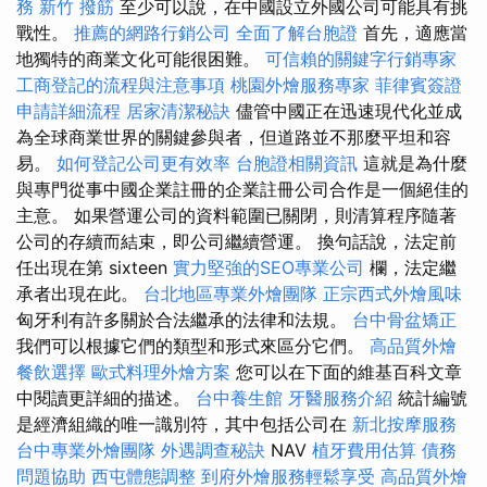
務
新竹 撥筋
至少可以說，在中國設立外國公司可能具有挑
戰性。
推薦的網路行銷公司
全面了解台胞證
首先，適應當
地獨特的商業文化可能很困難。
可信賴的關鍵字行銷專家
工商登記的流程與注意事項
桃園外燴服務專家
菲律賓簽證
申請詳細流程
居家清潔秘訣
儘管中國正在迅速現代化並成
為全球商業世界的關鍵參與者，但道路並不那麼平坦和容
易。
如何登記公司更有效率
台胞證相關資訊
這就是為什麼
與專門從事中國企業註冊的企業註冊公司合作是一個絕佳的
主意。 如果營運公司的資料範圍已關閉，則清算程序隨著
公司的存續而結束，即公司繼續營運。 換句話說，法定前
任出現在第 sixteen
實力堅強的SEO專業公司
欄，法定繼
承者出現在此。
台北地區專業外燴團隊
正宗西式外燴風味
匈牙利有許多關於合法繼承的法律和法規。
台中骨盆矯正
我們可以根據它們的類型和形式來區分它們。
高品質外燴
餐飲選擇
歐式料理外燴方案
您可以在下面的維基百科文章
中閱讀更詳細的描述。
台中養生館
牙醫服務介紹
統計編號
是經濟組織的唯一識別符，其中包括公司在
新北按摩服務
台中專業外燴團隊
外遇調查秘訣
NAV
植牙費用估算
債務
問題協助
西屯體態調整
到府外燴服務輕鬆享受
高品質外燴