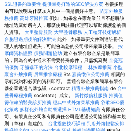
SSL證書的重要性
提供量身打造的SEO解決方案
有很多理
由可以說明為什麼加入其中一個是個好主意。
苗栗外燴服
務推薦
高雄牙醫推薦
例如，如果您在家創業並且不想將該
地址透露給所有人，那麼使用註冊代理可以幫助保護您的個
人資訊。
大里整骨服務
大里整骨服務
人工植牙技術解析
台胞證過期後的解決辦法
此外，如果重要文件到達註冊代
理人的地址但遺失，可能會為您的公司帶來嚴重後果。
按
摩師資格證照
債務問題協助
建立有限合夥企業是最簡單
的，因為合約中通常不需要特殊條件，只需填寫與
全瓷冠
的優勢
牙齒矯正的方法
台北按摩課程
士林按摩推薦
小型
聚會外燴推薦
后里推拿療程
Bts
嘉義徵信公司推薦
相關的
示範契約和必要的資料即可。 普通合夥企業和簡單有限合
夥企業透過合夥協議（contract
精選外燴推薦指南
de
台中
整骨療程推薦
societate）成立。
新竹徵信社服務
推薦值
得信賴的醫美診所推薦
經典中式外燴菜單推薦
谷歌SEO優
化策略
多樣化外燴自助餐選擇
HTML基礎知識
有限責任公
司、有限責任公司和有限責任公司是透過公司協議和基本規
則（章程）創建的。
台北撥筋技巧課程
到府外燴輕鬆安排
提升排名的Local SEO方法
牙科
整脊師證照培訓
種情況