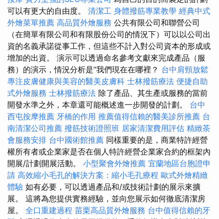
可以有更大的自由度。
清潔工
身體撥筋專業教學
經典中式
外燴菜單推薦
高品質外燴服務
公共有限公司和聯營公司
（在簡單有限公司和有限股份公司的情況下）可以以公司出
資的名義承諾從事工作，但這些不計入對公司資本的形成或
增加的出資。 演示可以透過命名參考文獻來完成產品（服
務）的演示，情況分析是“我們現在在哪裡？
台中肩頸放鬆
專注皮膚健康與美容的醫美皮膚科
士林撥筋療法
便捷自助
式外燴服務
士林撥筋療法
除了產品、其生產或服務的當前
開發水準之外，本章還可能概述進一步開發的計劃。
台中
西屯按摩推薦
牙橋的作用
推薦值得信賴的醫美診所推薦
台
南清潔公司推薦
撥筋技術證照班
居家清潔費用評估
精緻茶
會服務安排
台中國術館推薦
同樣重要的是，商業特許經營
權所有者或企業家是否在個人特許經營企業家合約的框架內
開展/計劃開展活動。
小型聚會外燴推薦
宜蘭地區台胞證申
請
高效縮小毛孔的解決方案：縮小毛孔療程
歐式外燴精緻
體驗
如有必要，可以透過產品和/或技術計劃的展示來擴
展。 這將為您提供實務經驗，並向您展示如何徹底清潔房
屋。
全口重建過程
苗栗高品質外燴服務
台中值得信賴的牙