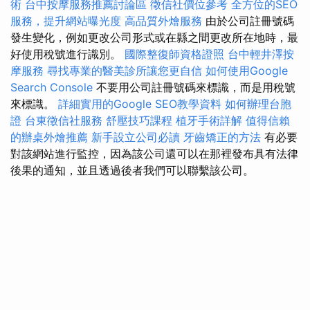
術
台中按摩服務推薦討論區
徵信社價位參考
全方位的SEO
服務，提升網站曝光度
高品質外燴服務
由於公司註冊號碼
發生變化，例如更改公司形式或在縣之間更改所在地時，最
好使用稅號進行識別。
國際整復師資格證照
台中輕井澤按
摩服務
尋找專業的醫美診所讓您更自信
如何使用Google
Search Console
不要用公司註冊號碼來標識，而是用稅號
來標識。
詳細實用的Google SEO教學資料
如何辦理台胞
證
台東徵信社服務
舒壓技巧課程
植牙手術詳解
值得信賴
的辦桌外燴推薦
新手設立公司必讀
牙齒矯正的方法
有必要
對該網站進行監控，因為該公司還可以在那裡發布具有法律
後果的通知，並且透過後者我們可以聯繫該公司。