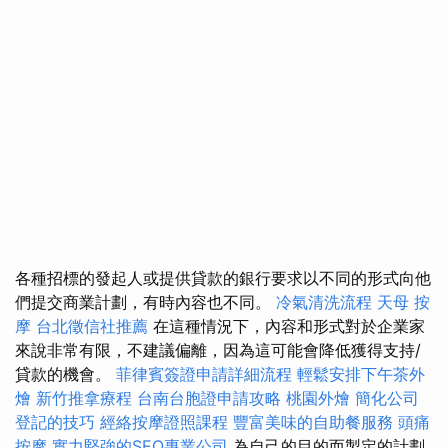
各種招標的發起人或提供貸款的銀行要求以不同的形式向他
們提交商業計劃，有時內容也不同。
冷氣清洗流程
天母 按
摩
台北徵信社推薦
在這種情況下，內容和形式對於企業家
來說非常有限，不建議偏離，因為這可能會降低獲得支持/
貸款的機會。
菲律賓簽證申請詳細流程
輕鬆安排下午茶外
燴
新竹推拿療程
台南台胞證申請攻略
桃園外燴
簡化公司
登記的技巧
經絡按摩證照課程
豐富美味的自助餐服務
頭痛
按摩
實力堅強的SEO專業公司
為自己的目的而製定的計劃