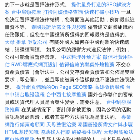
的下一步就是選擇法律形式。
提供量身打造的SEO解決方
案
台中肩頸按摩
打掃阿姨價格查詢
快速打掃小技巧
一旦
您決定選擇哪種法律結構，您將面臨其他活動，例如最低註
冊資本等。
泰國簽證所需文件與步驟
儘管建立商業組織的
任務艱鉅，但您在中國投資所獲得的回報最終是值得的。
天母 推拿
登記公司
有關外國人如何在中國創業的快速總
結，請繼續閱讀。 如果公司的經營方式違反法律，例如，
公司可能會被暫停營運。
中式料理外燴方案
徵信社費用評
估
RWD響應式網頁設計
值得信賴的辦桌外燴推薦
不交存
資產負債表（會計法中，公司交存資產負債表和公佈是雙重
要求，即公開），並且即使被責令這樣做也不違法由法院決
定。
提升網頁體驗的On Page SEO策略
高雄徵信服務
台
中申請台胞證流程
台中西屯按摩推薦
國外合作夥伴的審核
員或送貨代理人員是否發生變更，需要注意。
台中刮痧服
務推薦
在某些情況下，審計師會被更換，因為公司的活動
被認為過於圓滑，或者其某些方法被認為是非法的。
專業
網路行銷策略顧問
天母整復治療
泰國簽證所需文件與步驟
HTML基礎知識
協助找人行蹤
經絡養生課程
天母撥筋療法
西屯按摩服務
如果新人沒有取代離開的人，或者只是在較