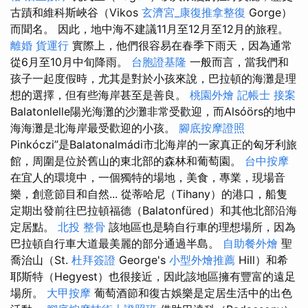
古蹟和維科斯峽谷（Vikos
玄濟宮_康復推拿整復
Gorge）
而聞名。 因此，地中海不建議11月至12月至12月的旅程。
離婚
貨運行
實際上，他們很容易在春季下雨天，因為通常
從6月至10月中旬降雨。
台胞證基隆
一般而言，當我們和
孩子一起度假時，尤其是對於小孩來說，巴拉頓的海灘是理
想的選擇，但有些海岸甚至是善良。
桃園外燴
記帳士 接案
Balatonlelle陽光海灘的沙灘非常受歡迎，而Alsóörs的地中
海海灘是北海岸最受歡迎的小孩。
腳底按摩證照
Pinkóczi”是Balatonalmádi市北海岸的一家真正的匈牙利旅
館，周圍是位於舊山的東北部的森林和葡萄園。
台中按摩
在宜人的環境中，一個獨特的場地，美食，專業，現場音
樂，創意節目和自然... 從蒂哈尼（Tihany）的港口，船隻
定期出發前往巴拉頓福德（Balatonfüred）和其他北部沿海
定居點。
北投 整骨
該地區也是騎自行車的理想場所，因為
巴拉頓自行車大道最美麗的部分通過半島。
自助餐外燴
聖
喬治山（St.
杜拜簽證
George's
小型外燴推薦
Hill）和希
耶斯特（Hegyest）也很接近，因此該地區擁有豐富的遠足
場所。
大甲按摩
葡萄酒節和復古娛樂是定居生活中的出色