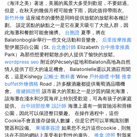
（海洋之美）著迷，美麗的風景大多受到歡迎，不要錯過。
但是，在秋天的幾個月裡可能會下雨，因此值得帶雨衣。
新竹外燴
這座城市的優勢是同時提供放鬆的放鬆和各種計
劃。 該定居點的缺點之一是它在夏天吸引了大批人群，因
此海灘和餐館可能會擁擠。
台胞證
夏季，將在
Balatonboglár舉行一些文化活動和音樂會。
后里按摩推薦
聖伊麗莎白公園（St.
台北會計師
Elizabeth
台中推拿推薦
Park）為那些想要輕鬆散步的人提供了愉快的放鬆。
wordpress seo
附近的Pécselyi盆地和Balaton高地為自然
情人提供了巨大的遠足機會。 Balatonlelle還以其酒莊而聞
名，這是Kishegy
記帳士 教科書
Wine
戶外婚禮
中醫 推拿
buffet外燴價格
Road，許多釀酒廠都提供葡萄酒品嚐機
會。
復健師證照
該市最大的景點之一是沙質的陽光海灘，
該海灘在淺水和沙質海岸上特別受歡迎，可為有孩子的家庭
提供。
台中頭部按摩
設計師
海灘上還有一個冒險浴和滑梯
公園，因此可以保證整日樂趣。 在操作過程中，這些
Cookie不會直接存儲個人數據，但是它們可以單獨識別瀏
覽器和設備。
柬埔寨簽證
如果您不允許這些cookie，則無
法在不同的網站上享受有針對性的廣告。
推拿 證照
對我來