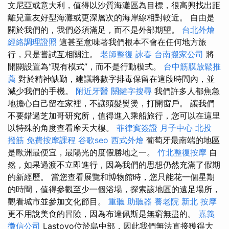
文尼亞或意大利，值得以沙質海灘區為目標，很高興找出距
離兒童友好型海灘或更深層次的海岸線相對較近。 自由是
關於我們的，我們必須滿足，而不是外部期望。
台北外燴
經絡調理證照
這甚至意味著我們根本不會在任何地方旅
行，只是嘗試互相關注。
老師整復 詠春
台南搬家公司
將
開關設置為“現有模式”，而不是行動模式。
台中筋膜放鬆推
薦
對於精神缺勤，建議將數字排毒保留在這段時間內，並
減少我們的手機。
附近牙醫
關鍵字搜尋
我們許多人都焦急
地擔心自己留在家裡，不讓頭髮熨燙，打開窗戶。 讓我們
不要錯過芝加哥研究所，值得進入乘船旅行，您可以在這里
以特殊的角度查看摩天大樓。
菲律賓簽證
月子中心
北投
撥筋
免費按摩課程
谷歌seo
西式外燴
葡萄牙最南端的地區
是歐洲最便宜，最陽光的度假勝地之一。
竹北整復按摩
自
然，如果過渡不立即進行，因為我們的思想仍然充滿了假期
的新經歷。 當您查看展覽和博物館時，您只能花一個星期
的時間，值得參觀至少一個浴場，探索該地區的遠足場所，
觀看城市並參加文化節目。
重聽 助聽器
養老院
新北 按摩
更不用說美食的冒險，因為布達佩斯是無窮無盡的。
嘉義
徵信公司
Lastovo位於島中部，因此我們無法直接獲得大