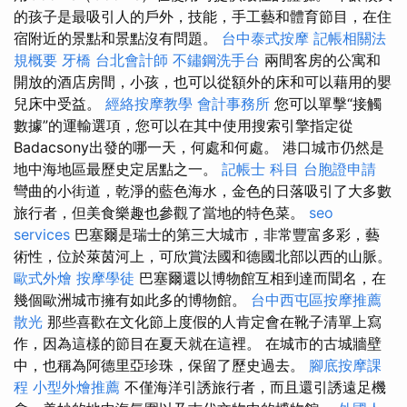
的孩子是最吸引人的戶外，技能，手工藝和體育節目，在住
宿附近的景點和景點沒有問題。
台中泰式按摩
記帳相關法
規概要
牙橋
台北會計師
不鏽鋼洗手台
兩間客房的公寓和
開放的酒店房間，小孩，也可以從額外的床和可以藉用的嬰
兒床中受益。
經絡按摩教學
會計事務所
您可以單擊“接觸
數據”的運輸選項，您可以在其中使用搜索引擎指定從
Badacsony出發的哪一天，何處和何處。 港口城市仍然是
地中海地區最歷史定居點之一。
記帳士 科目
台胞證申請
彎曲的小街道，乾淨的藍色海水，金色的日落吸引了大多數
旅行者，但美食樂趣也參觀了當地的特色菜。
seo
services
巴塞爾是瑞士的第三大城市，非常豐富多彩，藝
術性，位於萊茵河上，可欣賞法國和德國北部以西的山脈。
歐式外燴
按摩學徒
巴塞爾還以博物館互相到達而聞名，在
幾個歐洲城市擁有如此多的博物館。
台中西屯區按摩推薦
散光
那些喜歡在文化節上度假的人肯定會在靴子清單上寫
作，因為這樣的節目在夏天就在這裡。 在城市的古城牆壁
中，也稱為阿德里亞珍珠，保留了歷史過去。
腳底按摩課
程
小型外燴推薦
不僅海洋引誘旅行者，而且還引誘遠足機