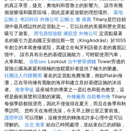
的真正享受，捷克，奧地利和普魯士的影響力。 該市有幾
個遊樂場和園景區域，因此是家庭放鬆的理想場所。
墓地
記帳士 考試科目
外燴公司
記帳士 書 推薦
Tihany是巴拉頓
湖中最具標誌性的定居點之一，它以自然的美麗和歷史景點
吸引了遊客。
西屯肩頸放鬆
播筋堂
外燴公司
定居點最著
名的吸引力是由國王安德拉斯一世（KingAndrásI）於1055
年創立的本篤會修道院，其建立在匈牙利語最古老的書面記
憶中。 該市具有出色的基礎設施能力，可輕鬆使用汽車，
火車和船。
谷歌seo
Lookout
台中整骨價錢
Tower旁邊的
冒險公園為家庭和積極的放鬆愛好者提供了極大的樂趣。
社團法人代辦費用
著名的定居點免費海灘，例如Platán海
灘，正在等待擁有寬敞的海岸和建立良好基礎設施的沐浴
者。
推拿學徒
這座城市的專業之一是紅色和藍色教堂，這
裡是藝術展覽和活動的家園。
外燴廠商
自助餐外燴
Tihany
每個季節都很漂亮，因此不僅值得在夏天，而且在春季和秋
季訪問。 您昨天在海裡洗澡，今天早上辦公室正要前進。
護照申請
可以理解，這種突然的轉換在許多心理中是可以
理解的。
台北 推拿
給自己時間處理，並結束自己的經驗，