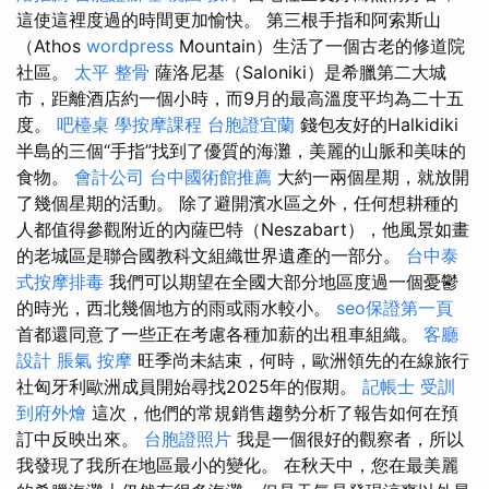
這使這裡度過的時間更加愉快。 第三根手指和阿索斯山
（Athos
wordpress
Mountain）生活了一個古老的修道院
社區。
太平 整骨
薩洛尼基（Saloniki）是希臘第二大城
市，距離酒店約一個小時，而9月的最高溫度平均為二十五
度。
吧檯桌
學按摩課程
台胞證宜蘭
錢包友好的Halkidiki
半島的三個“手指”找到了優質的海灘，美麗的山脈和美味的
食物。
會計公司
台中國術館推薦
大約一兩個星期，就放開
了幾個星期的活動。 除了避開濱水區之外，任何想耕種的
人都值得參觀附近的內薩巴特（Neszabart），他風景如畫
的老城區是聯合國教科文組織世界遺產的一部分。
台中泰
式按摩排毒
我們可以期望在全國大部分地區度過一個憂鬱
的時光，西北幾個地方的雨或雨水較小。
seo保證第一頁
首都還同意了一些正在考慮各種加薪的出租車組織。
客廳
設計
脹氣 按摩
旺季尚未結束，何時，歐洲領先的在線旅行
社匈牙利歐洲成員開始尋找2025年的假期。
記帳士 受訓
到府外燴
這次，他們的常規銷售趨勢分析了報告如何在預
訂中反映出來。
台胞證照片
我是一個很好的觀察者，所以
我發現了我所在地區最小的變化。 在秋天中，您在最美麗