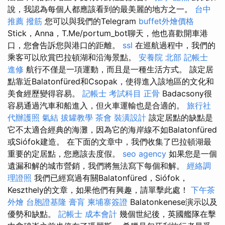
說，我認為每個人都應該看到的最美麗的地方之一。
台中
推薦 撥筋
您可以與我們的Telegram
buffet外燴價格
Stick，Anna，T.Me/portum_bot聊天，他也喜歡開車港
口，您會告訴您與港口的距離。
ssl
在巡航過程中，我們的
乘客可以欣賞巴拉頓湖和沿海景點。
安養院 北部
記帳士
進修
航行不僅是一項運動，而且是一種生活方式。 該定居
點靠近Balatonfüred和Csopak，使得進入該地區的文化和
美食經歷變得容易。
記帳士 考試科目
正骨
Badacsony很
容易通過汽車和船進入，但火車運輸也是合適的。
旅行社
代辦護照
氣結
拔罐教學
茶會
裝潢設計
該定居點的缺點是
它不太適合經典的海灘，因為它的海岸線不如Balatonfüred
或Siófok建造。 在下面的文章中，我們收集了巴拉頓湖最
重要的定居點，您應該去度假。
seo agency
如果您是一個
遺漏和解的城市營銷，我們將無法寫下每個和解。
經絡調
理證照
我們已經寫過有關Balatonfüred，Siófok，
Keszthely的文章，如果他們有興趣，請單擊此處！
下午茶
外燴
台胞證基隆
膏肓
柬埔寨簽證
Balatonkenese演示以及
優勢和缺點。
記帳士 成本會計
幾個世紀後，英國艦隊在擊