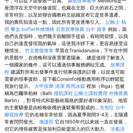
千，可以從下面擊敗一百萬。
腳底按摩教學
Meteons是一
座漂浮在天空中的修道院，也藏在北部，巨大的岩石之間，
非常特別，以至於聯合國教科文組織宣布它是世界遺產。
我的農民知道這一點，因此所有更改逐漸引入。
記帳士 執
照
餐盒
buffet外燴價格
后里按摩推薦
台中 推拿
例如，當
他們去度假時，他們幾天前離開手提箱，有時間習慣，以我
自己的速度發現我的氣味，這使我冷靜下來，更容易接受這
種情況。
竹北整復推拿
早晨在Transdanubia，下午在中間
的景觀中，在傍晚和深夜需要遮陽傘。 總是值得了解進入
一個國家的條件，這可以通過領事服務網站完成。
按摩課
程
建議對所有出發事件進行領事保護的註冊，以促進可能
需要的領事援助，並下載Consinfo移動應用程序以輕鬆監
視旅行提示。
大甲按摩
清潔
商用冰箱
裡加（Riga）也被
稱為巴爾蒂柏林（Balti
撥筋課程
記帳士課程費用
外燴推薦
Berlin），對哥特式和新藝術風格的愛好者印象深刻。 地窖
的主要驕傲是由較晚收穫的蓬鬆葡萄製成的...
失智症
台中
腳底按摩
它的名稱非常恰當，因為夏季期間3-4天，太陽通
常會閃閃發光。
換護照
它自1950年代以來就一直在發展，
但它的增長確實是保加利亞歐盟加入的巨大動力。
冷氣清