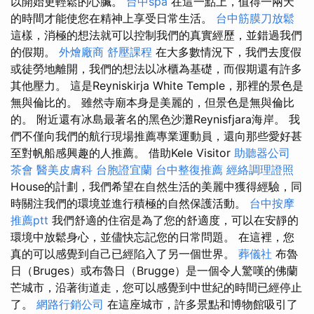
以開始更輕鬆的心臟。
台中spa
在這一點上，值得一兩天
的時間才能使您在精神上享受日常生活。
台中筋膜刀放鬆
這樣，消極的想法就可以控制我們的真實經歷，並錯過我們
的假期。
外燴廠商
舒壓課程
在大多數情況下，我們去度假
或徒勞地離開，我們的想法以冰櫃為基礎，而假期還有許多
其他壓力。 這是Reyniskirja White Temple，那裡的景色是
無與倫比的。 雖然寺廟本身是美麗的，但景色是無與倫比
的。 附近還有冰島最著名的黑色沙灘Reynisfjara海岸。 我
們不僅向我們的航行現場推薦專業運動員，還向那些愛好甚
至對帆船感興趣的人推薦。 借助Kele Visitor
助聽器公司
茶會
醫美皮膚科
台胞證宜蘭
台中整復推薦
經絡調理證照
House的計劃，我們希望在自然生活的美麗中獲得經驗，同
時關注我們的環境並進行積極的自然保護活動。
台中按摩
推薦ptt
我們舒適的住宿是為了您的舒適度，可以在安靜的
環境中放鬆身心，並儘快忘記您的日常問題。 在這裡，您
真的可以感覺到自己已經陷入了另一個世界。
葬儀社
布魯
日（Bruges）或布魯日（Brugge）是一個令人驚嘆的佛蘭
芒城市，沿著街道走，您可以感覺到中世紀的時間已經停止
了。
網路行銷公司
在這座城市，許多景點和博物館吸引了