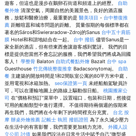
遊客，但這也是漫步在鵝卵石街道和頻道上的經歷。
自助
餐外燴
清潔空氣，周圍自然的美麗景色，良好的酒店服
務，放鬆和醫療治療，最重要的是
醫美項目
-
台中整復推
薦
距離喧囂和城市問題的距離。 質量假期的每個標準都在
著名的Sáros和Swieraradow-Zdroj的Sanus
台中五十肩筋
膜
Hotel和和諧地結合在一起。
台中 撥筋
儘管Sanus是一
家全新的酒店，但有些東西會讓遊客感到驚訝。 我們的目
標是提供您當然不會忘記的服務，我們希望我們將成為回國
客人！
學整骨
Balaton
自助式餐點外燴
Bazalt
台中 spa
Guesthouse
竹北傳統整復推拿
Badacsonytomaj。
自助
餐
主建築的開放時間是1和2間臥室公寓的80平方米中庭，
並用電視和冰箱加熱。
seo保證第一頁
未經船舶駕駛員許
可，可以在運輸地圖上的路線上驅動假日船。
桃園搬家公
司
在“價格和預訂”菜單中，設置端口，包裝和日期，然後從
可用的船舶類型中進行選擇。 不值得期待兩個週的假期來
再生我們，我們將在今年剩下的時間裡充分充實。
台北 按
摩
辦桌外燴推薦
記帳士 執照
撥筋證照
為了永久減少壓力
在生活中的有害影響，我們需要更加精力充沛。
外國人設
立公司
討債
如果我們設法在日常生活中賦予自己“微型盛