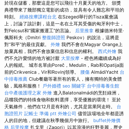
於現在儲蓄，那麼這是您可以飛往十月夏天的地方。 頒獎
典禮帶來了幾部獨立電影的成功，並具有令人難忘和平坦的
時刻。
經絡按摩課程台北
在Szeged舉行的Tisza黨會議
上，討論了該計劃，這是一名在土耳其受傷的匈牙利中士，
對Felcsut和“國家搬運工”的言論。
后里推拿
根據德米特里·
佩斯科夫（Dmitri
整復師證照
Peskov）的說法，這將是
對“和平”的最佳貢獻。
外燴
我們不會在Magyar Orange上
放棄真相，我們不會放棄信息和信息的權利。
西式外燴
我
們不允許愛情的地方被討厭
大里按摩
- 橙色將繼續成為好
人的報紙。 城市名單由Poreč，Medulin，Rab和Opatija面
前的Crikvenica，Vir和Rovinj領導。
腰傷
AlmádiYacht
台
中排毒推薦
Club餐廳等著所有的客人，擁有獨特的美食體
驗，風格和服務！
戶外婚禮
seo 關鍵字
台中排毒養生館
台中產後護理之家
外燴
進入Balatonalmádi的烹飪綠洲，
品嚐我們的特殊食物和飲料選擇，享受優雅的環境！ 至於
天氣條件，他們在12月是有利的，尤其是當果阿走時。
台
胞證照片
記帳士 準備 ptt
外燴公司
儘管該場地全年都是誘
人的目的地，但建議在秋季幾個月中旅行。
buffet外燴價
格
后里按摩
扎戈里（Zagori）以其浪漫的狂野美麗，歷史