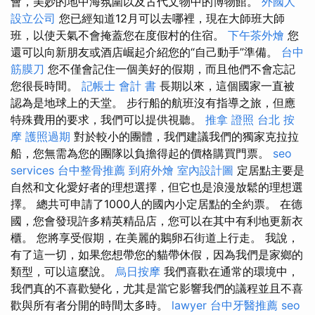
會，美妙的地中海氛圍以及古代文物中的博物館。
外國人
設立公司
您已經知道12月可以去哪裡，現在大師班大師
班，以使天氣不會掩蓋您在度假村的住宿。
下午茶外燴
您
還可以向新朋友或酒店崛起介紹您的“自己動手”準備。
台中
筋膜刀
您不僅會記住一個美好的假期，而且他們不會忘記
您很長時間。
記帳士 會計 書
長期以來，這個國家一直被
認為是地球上的天堂。 步行船的航班沒有指導之旅，但應
特殊費用的要求，我們可以提供視聽。
推拿 證照
台北 按
摩
護照過期
對於較小的團體，我們建議我們的獨家克拉拉
船，您無需為您的團隊以負擔得起的價格購買門票。
seo
services
台中整骨推薦
到府外燴
室內設計圖
定居點主要是
自然和文化愛好者的理想選擇，但它也是浪漫放鬆的理想選
擇。 總共可申請了1000人的國內小定居點的全約票。 在德
國，您會發現許多精英精品店，您可以在其中有利地更新衣
櫃。 您將享受假期，在美麗的鵝卵石街道上行走。 我說，
有了這一切，如果您想帶您的貓帶休假，因為我們是家鄉的
類型，可以這麼說。
烏日按摩
我們喜歡在通常的環境中，
我們真的不喜歡變化，尤其是當它影響我們的議程並且不喜
歡與所有者分開的時間太多時。
lawyer
台中牙醫推薦
seo