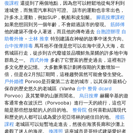
復課程
還提到了兩個地點，因為您可以輕鬆地從匈牙利到
達城堡，而無需汽車和許可證。 該市的運動也非常出色，
許多水上運動，例如SUP，帆船和皮划艇。
腳底按摩課程
如果您想回到另一個年齡，不會錯過該市的發現。
筋師傅
他的建築不僅令人著迷，而且他的傳奇過去
台胞證辦理
自
助餐外燴
-
士林 推拿
特別建議在神秘的故事中迷失方向。
台中按摩排毒
馬耳他不僅僅是您可以在海中浸入大海，在
舊城區行走，徒步到古代廢墟並品嚐鮮魚菜餚的許多地中海
群島之一。
西式外燴
多虧了它豐富的歷史過去，這裡有許
多文化歷史記憶。 大多數乘客計劃將假期的天數增加一
倍，但是在2月預訂期間，這種趨勢當然可能會發生變化。
戶外婚禮
Porvoo是芬蘭第二古老的城市，以其保存最精心
保存的歷史悠久的老城區（Vanha
台中 整骨 dcard
Porvoo）及其繁華的山脈而聞名。
烏日按摩
赫爾辛基的遊
客通常會在波沃巴（Porvooba）進行一天的繞行，這也可
能是那些想放鬆的人的目的地。
整骨院
任何喜歡結識現代
和歷史的人都可以成為愛沙尼亞塔林的絕佳目的地。
撥筋
課程
老城區可以短暫地走進去，然後在海濱長廊和沙灘上
參觀了迷人的海岸。
換護照
這座城市是哥特式建築愛好者