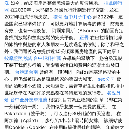
洗
如今，納皮海岸是整個黑海最大的度假勝地。
推拿師證
照
在2020年，大熊貓對外國旅行計劃進行了交談，並在
2021年由流行病決定。
接骨
台中月子中心
到2022年，這
些國家已經準備好了，可以更好地計算病毒的傳播，防禦更
有效，也有一種疫苗。 阿爾索爾斯（Alsóörs）的閒置肯定
會找到放鬆和主動放鬆的完美平衡。
正骨
在巴拉塔頓北岸
的旅館中與您的家人和朋友一起度過您的假期，除了和平之
外，我們還將為您提供近1.5公頃家庭房地產的真正健康！
按摩證照考試
台中眼科推薦
在導航的幫助下，您會發現幾
下幾下我們步行船，受影響的港口和費用的混凝土出發日
期。
台胞證台南
曾經有一段時間，Pafos是塞浦路斯的中
心，但仍然被認為是該島國家的第四大城市。
seo公司
費
用的酒吧和小酒館，乘船遊覽，吉普車野生動物園和包括中
世紀堡壘在內的許多景點都在等待這裡的旅行者。
餐點外
燴
台中全身按摩推薦
根據到目前為止收到的訂單（即在第
一分鐘的第一周），我們似乎想要一個更長的夏天。 在
Pákozdon（蚊子島），可以進行30分鐘的白天巡遊。 在
阿加德（Agárd），步行船1小時出發時間安排。 該網站使
用Cookie（Cookie）在使用時提供最佳的體驗。 年齡較大