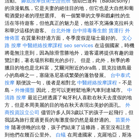
活動。
腳底按摩技術士證照班
借助巴達科（Badacsony）
的浪漫氣氛，它是夫妻的絕佳目的地，但它也是大自然和葡
萄酒愛好者的理想選擇。 有一個繁華的文學和戲劇性的生
活在等待遊客，但他真正的魅力是，他並不充滿像克拉科夫
和華沙這​​樣的遊客。
台北外燴
台中排毒養生館
貨運行
外
燴佈置
在質量和舒適方面，冬季度假是瑞士最好的。
文心
路 按摩
中醫經絡按摩課程
seo services
在這個國家，時機
將毫無注意到，因為除滑雪勝地外，遊客還將提供有趣的遊
覽計劃，著名場所和觀光的步行。 但是，此外，秋季的希
臘目的地也是北科富，艾爾河附近的dra島，凱克拉德島最
小的島嶼之一，塞薩洛尼基或繁榮的蓬勃發展。
台中泰式
按摩
順便說一句，後者是相對北
中醫經絡按摩課程
- 不是
島 -
外燴擺盤
因此，您可以更輕鬆地乘汽車到達城市。
中
清路 按摩
最近已經透露了匈牙利人喜歡在秋天去度假的地
方，但是本周美麗的目的地在秋天表現出美妙的面孔。
外
商投資設立公司
儘管許多人與3歲以下的孩子一起飛行，但
我認為旅行度過更長的海灘度假仍然是最舒適的。
苗栗外
燴
隨著傍晚的出發，孩子們結束了這條路，甚至沒有註意
到他們在幾百公里外。
白蟻
在周邊國家，克羅地亞，斯洛