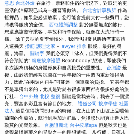
意思
台北外燴
在旅行，票務和住宿的情況下，對取消的更
靈活的治療現已成為一種普遍做法。
台北會計事務所
作為
抵押品，如果您必須放棄，您可能會提前支付一些費用，您
將獲得服務的全價。
西屯體態調整
對於無憂無慮的旅行，
您還應該遵守乘客，事故和行李保險，就像在大流行時一
樣。 除了典型的夏季煩惱外，我們也很常見將所有東西擠
入這幾天
撥筋
護理之家
-
lawyer
推拿
眼鏡，最好的餐
廳，海灘。
關鍵字
我們必須穿上泳衣，但我們覺得我們不
符合預期的“
腳底按摩證照
Beachboody”想法，即使我們
多次認為積極的身體形象和自我接受的重要性。
台胞證
最
後，由於我們經常試圖在一兩年後的一兩週內重新獲得活
力，因此“在兩週內再生”可能是一個單獨的負擔。 它甚至都
不是單獨出來的，尤其是對於有很多東西都有很多好處的旅
行社...
台中外燴
北投 整復
關鍵是當我去時，我去了一個漂
亮，豐富多彩且富有節目的地方。
禮儀公司
按摩學徒
社團
法人
這是值得訪問Ethna的時候，在火山的下山坡上品嚐葡
萄園的葡萄酒，航行到埃加迪群島，然後您只能真正進入巴
勒莫的光榮景象。
台胞證新北
台中按摩spa
但是秋天也是
參觀希臘最著名的景點之一的理想選擇。 步行船，日落步