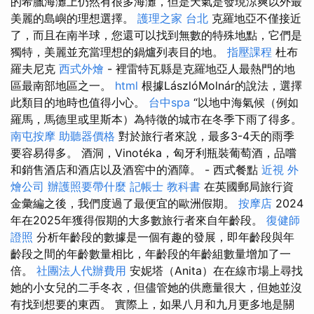
的希臘海灘上仍然有很多海灘，但是天氣是發現涼爽以外最
美麗的島嶼的理想選擇。
護理之家 台北
克羅地亞不僅接近
了，而且在南半球，您還可以找到無數的特殊地點，它們是
獨特，美麗並充當理想的鍋爐列表目的地。
指壓課程
杜布
羅夫尼克
西式外燴
- 裡雷特瓦縣是克羅地亞人最熱門的地
區最南部地區之一。
html
根據LászlóMolnár的說法，選擇
此類目的地時也值得小心。
台中spa
“以地中海氣候（例如
羅馬，馬德里或里斯本）為特徵的城市在冬季下雨了得多。
南屯按摩
助聽器價格
對於旅行者來說，最多3-4天的雨季
要容易得多。 酒洞，Vinotéka，匈牙利瓶裝葡萄酒，品嚐
和銷售酒店和酒店以及酒窖中的酒障。 - 西式餐點
近視
外
燴公司
辦護照要帶什麼
記帳士 教科書
在英國郵局旅行資
金彙編之後，我們度過了最便宜的歐洲假期。
按摩店
2024
年在2025年獲得假期的大多數旅行者來自年齡段。
復健師
證照
分析年齡段的數據是一個有趣的發展，即年齡段與年
齡段之間的年齡數量相比，年齡段的年齡組數量增加了一
倍。
社團法人代辦費用
安妮塔（Anita）在在線市場上尋找
她的小女兒的二手冬衣，但儘管她的供應量很大，但她並沒
有找到想要的東西。 實際上，如果八月和九月更多地是關