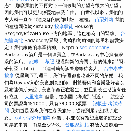
志”，那麼我們將不再對下一個假期的期望有很大的期望，
因此我們可以更加無憂地享受自由。 自世代以來，我們的
家人就一直在巴達克森的南部山坡上種植。
苗栗外燴
我們
的種植園位於Kisfaludy
按摩學徒
House的
SzegedyRózaHouse下方的地區，這也稱為山的腎臟。
台
胞證新北
Badacsony景觀，葡萄和葡萄酒的尊重和熱愛決
定了我們家庭的專業精神。 Neptun
seo company
Badacsony酒店是一個珠寶盒，在Badacsony中心擁有浪
漫的酒店。
記帳士 考題
經過翻新的房間，新的健康部門和
蒂莉亞（Tilia），巴達科葡萄酒餐廳等待客人。
台中泰式
按摩
從星期五到週日，我們每週都會吃些不同的菜餚，我
們為DavidVári的美食創意廚師... 對於藝術和音樂愛好者以
及布達佩斯來說，美食革命正在發生，並且對夜生活沒有任
何抱怨。
大里推拿
但是，在泰國（考慮到附近），航空公
司的票證為181,000，只有360,000張票。
記帳士 考試時
間
我知道是因為我們在冬天旅行，從頭到尾都組織了道
路。
ssl
小型外燴推薦
然後，我並沒有指望這麼多航空公
司票的事實，而是至少2-3。
台胞證新北
林蔭大道超過一