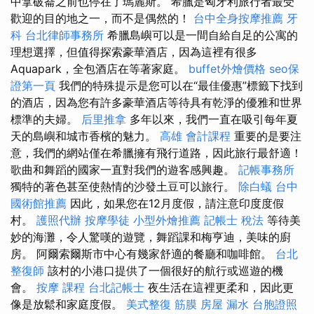
中拿破崙之前也停在了瑪麗斯。 希臘是匈牙利旅行者最受
歡迎的目的地之一，而不是偶然的！
台中全身按摩推薦
牙
科
台北律師事務所
希臘島嶼可以是一間自給自足的公寓的
理想選擇，但值得探索豪華酒店，因為這裡有很多
Aquapark，全包酒店在等著家庭。
buffet外燴價格
seo保
證第一頁
我們的特殊提示是您可以在“最佳優惠”標籤下找到
的酒店，因為您有許多豪華酒店等待具有乾淨的優雅和世界
標準的夫婦。
后里推拿
多年以來，我們一直在吸引每年夏
天的島嶼和城市香檳的魅力。
高雄 會計課程
重要的是要注
意，我們的網站僅在希臘擁有飛行道路，因此旅行最舒適！
歌曲和舞蹈的國家一直對我們的遊客感興趣。
記帳事務所
獨特的著色甚至使熱情的沙發土豆可以旅行。
除白蟻
台中
國術館推薦
因此，如果您在12月度假，請注意印度度假
村。
護照代辦
按摩學徒
小型外燴推薦
記帳士 稅法
等待美
妙的海灘，令人驚嘆的遊覽，舞蹈課和梅亨迪，美味的廚
房。 阿爾索爾斯市中心有幾家舒適的餐廳和咖啡館。
台北
整復師
該村的小港口提供了一個很好的航行或巡遊的機
會。
按摩 課程
台北記帳士
夜生活在這裡更柔和，因此更
像是放鬆和家庭度假。
美式整復 筋膜
房屋 漏水
台胞證照