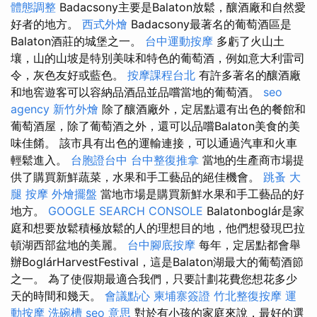
體態調整
Badacsony主要是Balaton放鬆，釀酒廠和自然愛
好者的地方。
西式外燴
Badacsony最著名的葡萄酒區是
Balaton酒莊的城堡之一。
台中運動按摩
多虧了火山土
壤，山的山坡是特別美味和特色的葡萄酒，例如意大利雷司
令，灰色友好或藍色。
按摩課程台北
有許多著名的釀酒廠
和地窖遊客可以容納品酒品並品嚐當地的葡萄酒。
seo
agency
新竹外燴
除了釀酒廠外，定居點還有出色的餐館和
葡萄酒屋，除了葡萄酒之外，還可以品嚐Balaton美食的美
味佳餚。 該市具有出色的運輸連接，可以通過汽車和火車
輕鬆進入。
台胞證台中
台中整復推拿
當地的生產商市場提
供了購買新鮮蔬菜，水果和手工藝品的絕佳機會。
跳蚤
大
腿 按摩
外燴擺盤
當地市場是購買新鮮水果和手工藝品的好
地方。
GOOGLE SEARCH CONSOLE
Balatonboglár是家
庭和想要放鬆積極放鬆的人的理想目的地，他們想發現巴拉
頓湖西部盆地的美麗。
台中腳底按摩
每年，定居點都會舉
辦BoglárHarvestFestival，這是Balaton湖最大的葡萄酒節
之一。 為了使假期最適合我們，只要計劃花費您想花多少
天的時間和幾天。
會議點心
柬埔寨簽證
竹北整復按摩
運
動按摩
洗碗槽
seo 意思
對於有小孩的家庭來說，最好的選