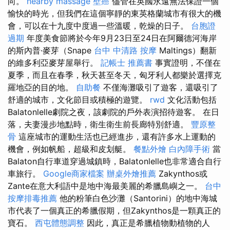
向。
nearby massage
壁癌
儘管在英國永遠無法保證一個
愉快的時光，但我們在這個寧靜的東英格蘭城市有很大的機
會，可以在十九度中度過一些溫暖，乾燥的日子。
台胞證
過期
年度美食節將於今年9月23日至24日在阿爾德河海岸
的斯內普·麥芽（Snape
台中 中清路 按摩
Maltings）翻新
的維多利亞麥芽屋舉行。
記帳士 推薦書
事實證明，不僅在
夏季，而且在春季，秋天甚至冬天，匈牙利人都樂於選擇克
羅地亞的目的地。
自助餐
不僅海灘吸引了遊客，還吸引了
舒適的城市，文化節目或積極的遊覽。
rwd
文化活動包括
Balatonlelle劇院之夜，該劇院的戶外表演招待遊客。 在日
落，夫妻漫步地點時，衛生衛生前長廊特別舒適。
豐原整
骨
這座城市的運動生活也已經進步，還有許多水上運動的
機會，例如帆船，超級和皮划艇。
餐點外燴
白內障手術
當
Balaton自行車道穿過城鎮時，Balatonlelle也非常適合自行
車旅行。
Google商家檔案
辦桌外燴推薦
Zakynthos或
Zante在意大利語中是地中海最美麗的希臘島嶼之一。
台中
按摩排毒推薦
他的粉筆白色沙灘（Santorini）的地中海城
市代表了一個真正的希臘假期，但Zakynthos是一顆真正的
寶石。
西屯體態調整
因此，真正是希臘植物動植物的人