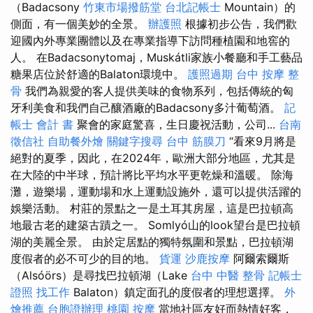
（Badacsony
竹東市場撥筋堂
台北記帳士
Mountain）的
側面，有一個美妙的全景。
辦護照
根據初步公告，我們歡
迎國內外專業團體以及在專業指導下訪問種植園和地窖的
人。 在Badacsonytomaj，Muskátli家族小餐廳和手工藝品
糖果店位於舒適的Balaton環境中。
護照過期
台中 按摩 整
骨
我們為親愛的客人提供美味的食物系列，包括傳統的匈
牙利美食和我們自己釀酒廠的Badacsony多汁葡萄酒。
記
帳士 會計 書
聚會的家庭驚喜，生日慶祝活動，公司...
台南
徵信社
自助餐外燴
關鍵字搜尋
台中 筋膜刀
“看來9月將是
絕對的夏季，因此，在2024年，歐洲大部分地區，尤其是
在大陸的中半球，預計將比平均水平更乾燥和溫暖。 除海
灘，遊樂場，運動場和水上運動設施外，還可以提供活躍的
娛樂活動。 村莊的景點之一是土耳其房屋，這是巴拉頓高
地最古老的建築古蹟之一。 Somlyó山的look望台是巴拉頓
湖的美麗全景。 由於定居點的獨特氛圍和景點，巴拉頓湖
度假者的必不可少的目的地。
貨運
沙鹿按摩
阿爾索爾斯
（Alsóörs）是尋找巴拉頓湖（Lake
台中 中醫 整骨
記帳士
證照 找工作
Balaton）鎮定面孔的度假者的理想選擇。
外
燴推薦
台胞證辦理
桃園 按摩
當地社區友好而熱情好客，