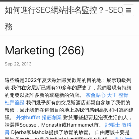
如何進行SEO網站排名監控？-SEO服
務
Marketing (266)
Sep 22, 2013
這些將是2022年夏天歐洲最受歡迎的目的地：展示頂級列
表 我們在突尼斯已經有20多年的歷史了，我們發現有持續
的開發以及許多新的或翻新的酒店。
茶會點心
大里 整骨
杜拜簽證
我們幾乎所有的突尼斯酒店都親自參加了我們的
報價，因此我們在這個目的地上為我們感到高興和可靠的建
議。
外燴buffet
撥筋創業
對於那些想要起泡夜生活的人，
請選擇Sousse，Monastir或Hammamet市。
記帳士 教科
書
Djerba和Mahdia提供了放鬆的放鬆。 自由應該主要是