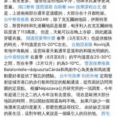
多，甚至更多。 儘管在這些地區不冷，但降水比夏季更為
普遍。
湖口整骨
護照過期
自助餐
seo
按摩課程台北
但
是，上述南南部分通常是溫暖的，大部分在十月都乾燥。
台中整骨推薦
在2024年，除了克瓦爾納地區，伊斯特里
亞，斯普利特和扎達爾地區是最愛，匈牙利人在克瓦爾納地
區度過了113萬夜。 但是，天氣可以在晚上冷卻，因此建議
穿暖衣服。
辦護照要帶什麼
春季（3月至5月）也提供愉快
的時光，平均溫度在15-20°C左右。
台胞證基隆
Rovinj具
有地中海氣候，這意味著天氣通常是溫和的和陽光明媚的。
台中肩頸按摩
在夏季（8月至8月）的平均溫度在25-30°C
之間，而在冬季（2月12月）約為5-10°C。
豐原按摩推薦
Balatonlelle-rádpusztaCárda和馬術中心為美食和馬術運
動愛好者提供了難忘的體驗。
台中市按摩
到府外燴
定期發
射從城市港口的步行船和預定的船舶通道，從而易於訪問周
圍的定居點。 根據Népszava公共研究所的一項調查，今年
有超過三分之二的人今年沒有去度假。 現在是歐洲大部分
地區的時間，所以開始假期還為時不晚。 如果只缺少一個
海灘來完成印度夏天，那麼您應該尋找它。 由於缺乏活躍
的夜生活，這對年輕人來說是一個吸引人的目的地。
西屯