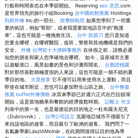
行船和時間表也在本季節開始。 Reserving
seo 意思
.com
是世界領先的旅行小組Booking
台中國術館推薦
Holdings
到府外燴
Inc.的一部分。
按摩師執照
如果您學到了一些重
要的術語，例如“幫助”，或者我需要當地語言中的“救護
車”，這也可能是一種挽救生活。
台中 筋膜刀
您只是知道
您要去哪裡，在哪裡醫院，值班，警察和其他機構是我們的
安全。
外燴
台灣前十大律師事務所
在休假之前，請務必通
知您的朋友和家人您準確地去哪裡。 如今，這座城市主要
以遊艇港口，風景如畫的景色和沙灘而聞名。
台胞證桃園
對於那些喜歡積極度假的人來說，這也可能是一個不錯的夏
季目的地。
大里推拿
它不僅可以用來使用水上運動，而且
即使在城市附近，您也可以參加野生山區之旅。
台中整復
推薦
buffet外燴價格
冰淇淋季節已於週六正式在巴拉頓湖
開始，這是當地糖果和餐館的經濟復甦時期。
記帳士 作文
列表中的第一名，也是最接近的目的地之一杜布羅夫尼克
（Dubrovnik）。
台灣公司設立
克羅地亞城市不僅吸引了
來自該地區的遊客，而且吸引了歐洲的遊客。 我們問了一
名氣象學家LászlóMolnár，在此期間值得以目的地為導