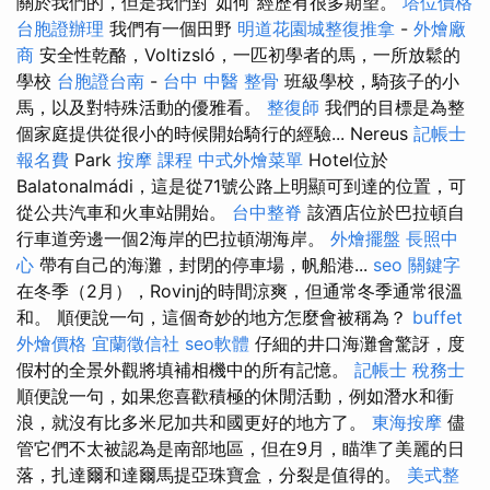
關於我們的，但是我們對“如何”經歷有很多期望。
塔位價格
台胞證辦理
我們有一個田野
明道花園城整復推拿
-
外燴廠
商
安全性乾酪，Voltizsló，一匹初學者的馬，一所放鬆的
學校
台胞證台南
-
台中 中醫 整骨
班級學校，騎孩子的小
馬，以及對特殊活動的優雅看。
整復師
我們的目標是為整
個家庭提供從很小的時候開始騎行的經驗... Nereus
記帳士
報名費
Park
按摩 課程
中式外燴菜單
Hotel位於
Balatonalmádi，這是從71號公路上明顯可到達的位置，可
從公共汽車和火車站開始。
台中整脊
該酒店位於巴拉頓自
行車道旁邊一個2海岸的巴拉頓湖海岸。
外燴擺盤
長照中
心
帶有自己的海灘，封閉的停車場，帆船港...
seo 關鍵字
在冬季（2月），Rovinj的時間涼爽，但通常冬季通常很溫
和。 順便說一句，這個奇妙的地方怎麼會被稱為？
buffet
外燴價格
宜蘭徵信社
seo軟體
仔細的井口海灘會驚訝，度
假村的全景外觀將填補相機中的所有記憶。
記帳士 稅務士
順便說一句，如果您喜歡積極的休閒活動，例如潛水和衝
浪，就沒有比多米尼加共和國更好的地方了。
東海按摩
儘
管它們不太被認為是南部地區，但在9月，瞄準了美麗的日
落，扎達爾和達爾馬提亞珠寶盒，分裂是值得的。
美式整