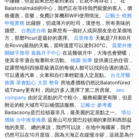
中賺錢，但是如果您想看到東西，它就不再存在了。 在
Balatonalmádi的中心，我們正在等待我們親愛的客人，價
格優惠，音樂，免費計算機和WiFi使用情況。
記帳士 稅務
申報實務
比薩餅，切成薄片的吐司，漢堡包，所有美味的
牆壁。
台胞證台南
如果您有一個好人或與朋友坐在某個地
方，那麼Picuri是最好的選擇。
后里推拿
天氣是7月和8月
在Rovinj最熱的天氣，當時溫度可以達到30°C。
苗栗外燴
關鍵字搜尋
嘉義月子中心
在這幾個月中，大海也會變暖，
使其非常適合海灘和水活動。
桃園 按摩
提供廣泛的住宿，
從露營地到四個星級酒店的每個人都可以找到合適的酒店。
可以通過汽車，火車和自行車輕鬆進入定居點。
台北牙醫
推薦
茶會點心
大里 整骨
房地產價格仍然比Balatonfüred
或Tihany更有利，因此許多人選擇了第二所房屋。
seo
company
由於定居點的尺寸較小，服務範圍更有限，但是
附近的較大城市可以補償該服務。
記帳士 參考書
Badacsony是巴拉頓最非凡，最美麗的定居點之一。
塔位
價格
台中推拿推薦
這座山可欣賞巴拉頓湖的東部和西部盆
地的美景。 總的來說，我們可以說，在地中海國家，我們
仍然可以在10月度假，因為大海正在緩慢冷卻，這就是為什