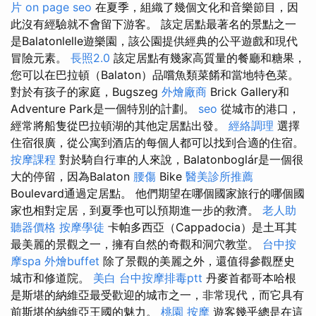
片
on page seo
在夏季，組織了幾個文化和音樂節目，因
此沒有經驗就不會留下游客。 該定居點最著名的景點之一
是Balatonlelle遊樂園，該公園提供經典的公平遊戲和現代
冒險元素。
長照2.0
該定居點有幾家高質量的餐廳和糖果，
您可以在巴拉頓（Balaton）品嚐魚類菜餚和當地特色菜。
對於有孩子的家庭，Bugszeg
外燴廠商
Brick Gallery和
Adventure Park是一個特別的計劃。
seo
從城市的港口，
經常將船隻從巴拉頓湖的其他定居點出發。
經絡調理
選擇
住宿很廣，從公寓到酒店的每個人都可以找到合適的住宿。
按摩課程
對於騎自行車的人來說，Balatonboglár是一個很
大的停留，因為Balaton
腰傷
Bike
醫美診所推薦
Boulevard通過定居點。 他們期望在哪個國家旅行的哪個國
家也相對定居，到夏季也可以預期進一步的救濟。
老人助
聽器價格
按摩學徒
卡帕多西亞（Cappadocia）是土耳其
最美麗的景觀之一，擁有自然的奇觀和洞穴教堂。
台中按
摩spa
外燴buffet
除了景觀的美麗之外，還值得參觀歷史
城市和修道院。
美白
台中按摩排毒ptt
丹麥首都哥本哈根
是斯堪的納維亞最受歡迎的城市之一，非常現代，而它具有
前斯堪的納維亞王國的魅力。
桃園 按摩
遊客幾乎總是在這