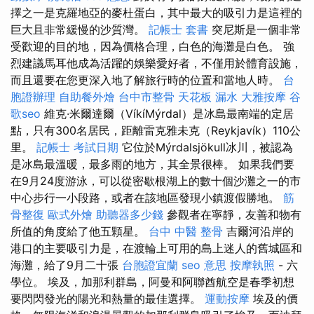
擇之一是克羅地亞的麥杜蛋白，其中最大的吸引力是這裡的
巨大且非常緩慢的沙質灣。
記帳士 套書
突尼斯是一個非常
受歡迎的目的地，因為價格合理，白色的海灘是白色。 強
烈建議馬耳他成為活躍的娛樂愛好者，不僅用於體育設施，
而且還要在您更深入地了解旅行時的位置和當地人時。
台
胞證辦理
自助餐外燴
台中市整骨
天花板 漏水
大雅按摩
谷
歌seo
維克·米爾達爾（VíkíMýrdal）是冰島最南端的定居
點，只有300名居民，距離雷克雅未克（Reykjavík）110公
里。
記帳士 考試日期
它位於Mýrdalsjökull冰川，被認為
是冰島最溫暖，最多雨的地方，其全景很棒。 如果我們要
在9月24度游泳，可以從密歇根湖上的數十個沙灘之一的市
中心步行一小段路，或者在該地區發現小鎮渡假勝地。
筋
骨整復
歐式外燴
助聽器多少錢
參觀者在寧靜，友善和物有
所值的角度給了他五顆星。
台中 中醫 整骨
吉爾河沿岸的
港口的主要吸引力是，在渡輪上可用的島上迷人的舊城區和
海灘，給了9月二十張
台胞證宜蘭
seo 意思
按摩執照
- 六
學位。 埃及，加那利群島，阿曼和阿聯酋航空是春季初想
要閃閃發光的陽光和熱量的最佳選擇。
運動按摩
埃及的價