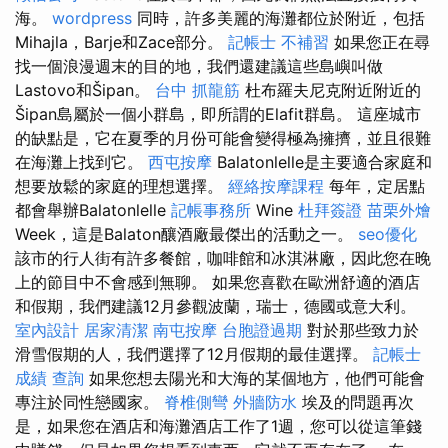
海。
wordpress
同時，許多美麗的海灘都位於附近，包括
Mihajla，Barje和Zace部分。
記帳士 不補習
如果您正在尋
找一個浪漫週末的目的地，我們還建議這些島嶼叫做
Lastovo和Šipan。
台中 抓龍筋
杜布羅夫尼克附近附近的
Šipan島屬於一個小群島，即所謂的Elafit群島。 這座城市
的缺點是，它在夏季的月份可能會變得極為擁擠，並且很難
在海灘上找到它。
西屯按摩
Balatonlelle是主要適合家庭和
想要放鬆的家庭的理想選擇。
經絡按摩課程
每年，定居點
都會舉辦Balatonlelle
記帳事務所
Wine
杜拜簽證
苗栗外燴
Week，這是Balaton釀酒廠最傑出的活動之一。
seo優化
該市的行人街有許多餐館，咖啡館和冰淇淋廠，因此您在晚
上的節目中不會感到無聊。 如果您喜歡在歐洲舒適的酒店
和假期，我們建議12月參觀波蘭，瑞士，德國或意大利。
室內設計
居家清潔
南屯按摩
台胞證過期
對於那些致力於
滑雪假期的人，我們選擇了12月假期的最佳選擇。
記帳士
成績 查詢
如果您想去陽光和大海的某個地方，他們可能會
專注於同性戀國家。
脊椎側彎
外牆防水
埃及的問題再次
是，如果您在酒店和海灘酒店工作了1週，您可以從這筆錢