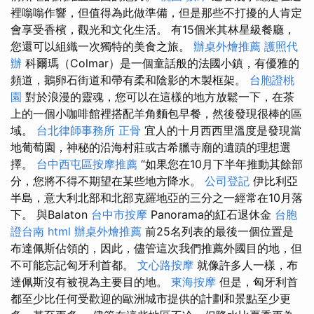
裡嗡嗡作響，但值得為此做準備，但是那些不打擾的人肯定
會享受香檳，觀光和文化生活。 有15個米其林星級餐廳，
您還可以組織一次獨特的美食之旅。
辦桌外燴推薦
護照代
辦
科爾瑪（Colmar）是一個童話般的法國小鎮，有優雅的
頻道，鵝卵石街道和帶有柔和陰影的木製框架。
台胞證桃
園
對於浪漫的靈魂，您可以在這樣的地方放鬆一下，在茶
上的一個小咖啡館裡搭配羊角麵包早餐，然後發現很棒的區
域。
台北律師事務所
正骨
宜人的十月西西里溫度是發現當
地葡萄園，神秘的沿海村莊或古希臘寺廟的遺蹟的理想選
擇。
台中西屯區按摩推薦
“如果您在10月下半年推動其餘部
分，您將不得不期望在某些地方降水。
公司登記
伊比利亞
半島，意大利北部和北部克羅地亞的三分之一經常在10月落
下。 與Balaton
台中市按摩
Panorama的紅石退休金
台胞
證台南
html
辦桌外燴推薦
前25名列表的最後一個位置是
布達佩斯佔領的，因此，儘管這次我們推薦外國目的地，但
不可能忘記匈牙利首都。
文心路按摩
就像許多人一樣，布
達佩斯沒有被視為主要目的地。
東海按摩
但是，匈牙利首
都至少比任何受歡迎的歐洲城市提供的計劃和景點至少更