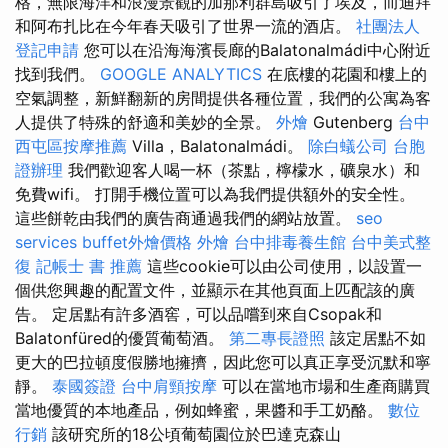
格，無限海洋和浪漫景觀的加那利群島吸引了埃及，而迪拜
和阿布扎比在今年春天吸引了世界一流的酒店。
社團法人
登記申請
您可以在沿海海濱長廊的Balatonalmádi中心附近
找到我們。
GOOGLE ANALYTICS
在底樓的花園和樓上的
空氣調整，新鮮翻新的房間提供各種位置，我們的公寓為客
人提供了特殊的舒適和美妙的全景。
外燴
Gutenberg
台中
西屯區按摩推薦
Villa，Balatonalmádi。
除白蟻公司
台胞
證辦理
我們歡迎客人喝一杯（茶點，檸檬水，礦泉水）和
免費wifi。 打開手機位置可以為我們提供額外的安全性。
這些餅乾由我們的廣告商通過我們的網站放置。
seo
services
buffet外燴價格
外燴
台中排毒養生館
台中美式整
復
記帳士 書 推薦
這些cookie可以由公司使用，以設置一
個供您興趣的配置文件，並顯示在其他頁面上匹配該的廣
告。 定居點有許多酒窖，可以品嚐到來自Csopak和
Balatonfüred的優質葡萄酒。
第二專長證照
該定居點不如
更大的巴拉頓度假勝地擁擠，因​​此您可以真正享受沉默和寧
靜。
泰國簽證
台中肩頸按摩
可以在當地市場和生產商購買
當地優質的本地產品，例如蜂蜜，果醬和手工奶酪。
數位
行銷
該研究所的18公頃葡萄園位於巴達克森山