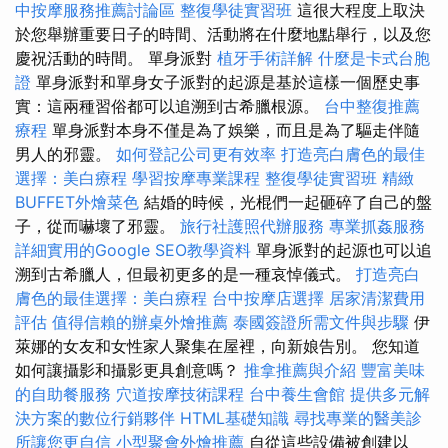
中按摩服務推薦討論區
整復學徒實習班
這很大程度上取決
於您舉辦重要日子的時間、活動將在什麼地點舉行，以及您
慶祝活動的時間。 單身派對
植牙手術詳解
什麼是卡式台胞
證
單身派對和單身女子派對的起源是基於這樣一個歷史事
實：這兩種習俗都可以追溯到古希臘根源。
台中整復推薦
療程
單身派對本身不僅是為了娛樂，而且是為了驅走伴隨
男人的邪靈。
如何登記公司更有效率
打造亮白膚色的最佳
選擇：美白療程
學習按摩專業課程
整復學徒實習班
精緻
BUFFET外燴菜色
結婚的時候，光棍們一起砸碎了自己的盤
子，從而嚇壞了邪靈。
旅行社護照代辦服務
專業抓姦服務
詳細實用的Google SEO教學資料
單身派對的起源也可以追
溯到古希臘人，但最初更多的是一種哀悼儀式。
打造亮白
膚色的最佳選擇：美白療程
台中按摩店選擇
居家清潔費用
評估
值得信賴的辦桌外燴推薦
泰國簽證所需文件與步驟
伊
萊娜的女友和女性家人聚集在屋裡，向新娘告別。 您知道
如何讓攝影和攝影更具創意嗎？
推拿推薦與介紹
豐富美味
的自助餐服務
穴道按摩技術課程
台中養生會館
提供多元解
決方案的數位行銷夥伴
HTML基礎知識
尋找專業的醫美診
所讓您更自信
小型聚會外燴推薦
自從這些設備被創建以