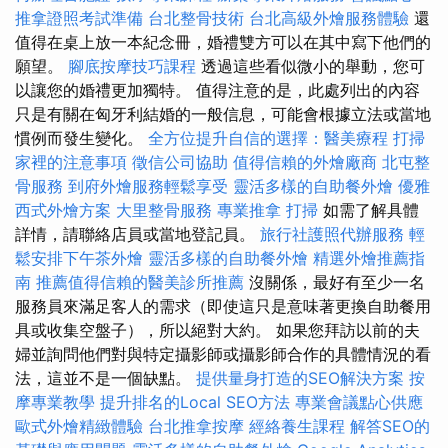
推拿證照考試準備
台北整骨技術
台北高級外燴服務體驗
還
值得在桌上放一本紀念冊，婚禮雙方可以在其中寫下他們的
願望。
腳底按摩技巧課程
透過這些看似微小的舉動，您可
以讓您的婚禮更加獨特。 值得注意的是，此處列出的內容
只是有關在匈牙利結婚的一般信息，可能會根據立法或當地
慣例而發生變化。
全方位提升自信的選擇：醫美療程
打掃
家裡的注意事項
徵信公司協助
值得信賴的外燴廠商
北屯整
骨服務
到府外燴服務輕鬆享受
靈活多樣的自助餐外燴
優雅
西式外燴方案
大里整骨服務
專業推拿
打掃
如需了解具體
詳情，請聯絡店員或當地登記員。
旅行社護照代辦服務
輕
鬆安排下午茶外燴
靈活多樣的自助餐外燴
精選外燴推薦指
南
推薦值得信賴的醫美診所推薦
沒關係，最好有至少一名
服務員來滿足客人的需求（即使這只是意味著更換自助餐用
具或收集空盤子），所以絕對大約。 如果您拜訪以前的夫
婦並詢問他們對與特定攝影師或攝影師合作的具體情況的看
法，這並不是一個缺點。
提供量身打造的SEO解決方案
按
摩專業教學
提升排名的Local SEO方法
專業會議點心供應
歐式外燴精緻體驗
台北推拿按摩
經絡養生課程
解答SEO的