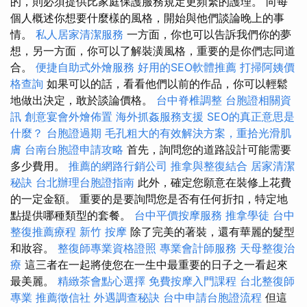
的，則必須提供比家庭保護服務規定更頻繁的護理。 向每
個人概述你想要什麼樣的風格，開始與他們談論晚上的事
情。
私人居家清潔服務
一方面，你也可以告訴我們你的夢
想，另一方面，你可以了解裝潢風格，重要的是你們志同道
合。
便捷自助式外燴服務
好用的SEO軟體推薦
打掃阿姨價
格查詢
如果可以的話，看看他們以前的作品，你可以輕鬆
地做出決定，敢於談論價格。
台中脊椎調整
台胞證相關資
訊
創意宴會外燴佈置
海外抓姦服務支援
SEO的真正意思是
什麼？
台胞證過期
毛孔粗大的有效解決方案，重拾光滑肌
膚
台南台胞證申請攻略
首先，詢問您的道路設計可能需要
多少費用。
推薦的網路行銷公司
推拿與整復結合
居家清潔
秘訣
台北辦理台胞證指南
此外，確定您願意在裝修上花費
的一定金額。 重要的是要詢問您是否有任何折扣，特定地
點提供哪種類型的套餐。
台中平價按摩服務
推拿學徒
台中
整復推薦療程
新竹 按摩
除了完美的著裝，還有華麗的髮型
和妝容。
整復師專業資格證照
專業會計師服務
天母整復治
療
這三者在一起將使您在一生中最重要的日子之一看起來
最美麗。
精緻茶會點心選擇
免費按摩入門課程
台北整復師
專業
推薦徵信社
外遇調查秘訣
台中申請台胞證流程
但這