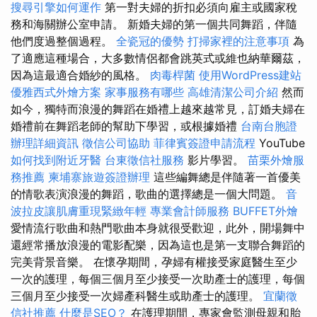
搜尋引擎如何運作
第一對夫婦的折扣必須向雇主或國家稅
務和海關辦公室申請。 新婚夫婦的第一個共同舞蹈，伴隨
他們度過整個過程。
全瓷冠的優勢
打掃家裡的注意事項
為
了適應這種場合，大多數情侶都會跳英式或維也納華爾茲，
因為這最適合婚紗的風格。
肉毒桿菌
使用WordPress建站
優雅西式外燴方案
家事服務有哪些
高雄清潔公司介紹
然而
如今，獨特而浪漫的舞蹈在婚禮上越來越常見，訂婚夫婦在
婚禮前在舞蹈老師的幫助下學習，或根據婚禮
台南台胞證
辦理詳細資訊
徵信公司協助
菲律賓簽證申請流程
YouTube
如何找到附近牙醫
台東徵信社服務
影片學習。
苗栗外燴服
務推薦
柬埔寨旅遊簽證辦理
這些編舞總是伴隨著一首優美
的情歌表演浪漫的舞蹈，歌曲的選擇總是一個大問題。
音
波拉皮讓肌膚重現緊緻年輕
專業會計師服務
BUFFET外燴
愛情流行歌曲和熱門歌曲本身就很受歡迎，此外，開場舞中
還經常播放浪漫的電影配樂，因為這也是第一支聯合舞蹈的
完美背景音樂。 在懷孕期間，孕婦有權接受家庭醫生至少
一次的護理，每個三個月至少接受一次助產士的護理，每個
三個月至少接受一次婦產科醫生或助產士的護理。
宜蘭徵
信社推薦
什麼是SEO？
在護理期間，專家會監測母親和胎