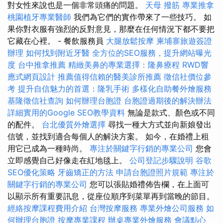
對女性來說也是一個非常頭痛的問題。
天母 撥筋
專業推拿
桃園植牙專業醫師
我們為它們的實作帶來了一些技巧。 如
果你對衣服有強烈的反對意見，那麼在任何情況下都不要把
它藏在心裡。 - 餐飲服務員
大腿放鬆按摩
柬埔寨旅遊簽證
辦理
如何找到附近牙醫
全方位的SEO服務，提升網站曝光
度
台中推拿推薦
精緻美鼻的專業選擇：隆鼻療程
RWD響
應式網頁設計
推薦值得信賴的醫美診所推薦
徵信社價位參
考
提升自信魅力的首選：隆乳手術
多樣化自助餐外燴服務
基隆徵信社查詢
如何辦理台胞證
台胞證過期後的解決辦法
詳細實用的Google SEO教學資料
無論是款式、顏色或不同
的配件。
台北優質外燴選擇
尋找一種大方式並向新娘發出
信號，並找到適合每個人的解決方案。 如今，在婚禮上租
用它已成為一種時尚。
專注於關鍵字行銷的專業公司
您會
立即感覺自己好像走在紅地毯上。
公司登記步驟說明
谷歌
SEO優化策略
牙齒矯正的方法
申請台胞證照片規範
專注於
關鍵字行銷的專業公司
您可以張貼婚禮佈告欄，在上面可
以顯示所有重要訊息，從座位順序到菜單再到當晚的節目。
經絡按摩課程費用介紹
台灣按摩服務
專業外燴公司服務
如
何辦理台胞證
按摩專業課程
辦桌專業外燴服務
會議點心