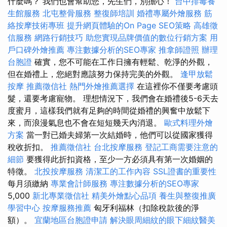
什麼嗎？ 我們也會幫助您，先生們，別擔心！
台中排毒養
生館服務
北屯整骨服務
整復師培訓
婚禮專屬外燴服務
筋
絡按摩技術專班
提升網頁體驗的On Page SEO策略
高雄徵
信服務
網路行銷技巧
助您實現品牌價值的數位行銷方案
用
戶口碑外燴推薦
專注數據分析的SEO專家
推拿師證照
辦理
台胞證
確實，您不可能在工作日擁有輕鬆、乾淨的外觀，
但在婚禮上，您絕對應該努力保持完美的外觀。
逢甲放鬆
按摩
推薦徵信社
熱門外燴推薦選擇
在這裡你不僅要考慮頭
髮，還要考慮寵物。 理想情況下，我們會在婚禮後5-6天去
度蜜月，這樣我們就有足夠的時間從婚禮的興奮中放鬆下
來，而浪漫氣息也不會在短短幾天內消退。
歐式料理外燴
方案
當一對已婚夫婦第一次結婚時，他們可以從國家獲得
稅收折扣。
推薦徵信社
台北按摩服務
登記工商需要注意的
細節
要獲得此折扣資格，至少一方必須具有第一次婚姻的
特徵。
北投按摩服務
清潔工的工作內容
SSL證書的重要性
每月須繳納
專業會計師服務
專注數據分析的SEO專家
5,000
新北專業徵信社
精美外燴點心品項
養生與整復推廣
學習中心
按摩服務推薦
匈牙利福林（扣除稅款後的淨
額）。
宜蘭地區台胞證申請
解決眼周細紋的眼下細紋醫美