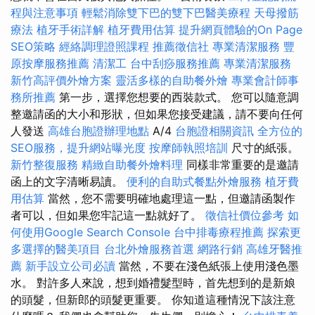
程與注意事項
輕鬆消除雙下巴的雙下巴醫美療程
天母撥筋
療法
植牙手術詳解
植牙費用估算
提升網頁體驗的On Page
SEO策略
經絡調理證照課程
推薦徵信社
專業清潔服務
豐
原按摩服務推薦
清潔工
台中刮痧服務推薦
專業清潔服務
新竹高評價外燴方案
靈活多樣的自助餐外燴
專業會計師事
務所推薦
第一步，選擇您想要的西裝款式。 您可以隨意調
整邀請函的大小和形狀，但如果您接受建議，請不要向任何
人發送
高雄台胞證辦理地點
A/4
台胞證相關資訊
全方位的
SEO服務，提升網站曝光度
按摩師執照培訓
尺寸的紙張。
新竹整復服務
精緻自助餐外燴料理
同樣非常重要的是邀請
函上的文字清晰易讀。
便利的自助式餐點外燴服務
植牙費
用估算
當然，您不需要明確地處理這一點，但邀請函製作
者可以，但如果您牢記這一點就好了。
徵信社價位參考
如
何使用Google Search Console
台中排毒療程推薦
探索更
多選擇的醫美項目
台北外燴服務首選
網路行銷
高雄牙醫推
薦
新手設立公司必讀
當然，不要在淺色紙張上使用淺色墨
水。 對許多人來說，想到婚禮髮型時，首先想到的是新娘
的頭髮，但新郎的頭髮更重要。 你知道這種情況下該注意