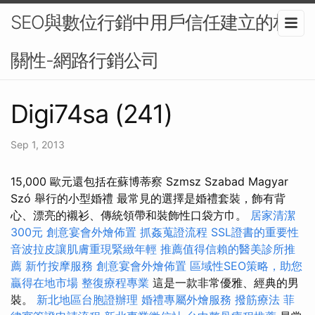
SEO與數位行銷中用戶信任建立的相
關性-網路行銷公司
Digi74sa (241)
Sep 1, 2013
15,000 歐元還包括在蘇博蒂察 Szmsz Szabad Magyar
Szó 舉行的小型婚禮 最常見的選擇是婚禮套裝，飾有背
心、漂亮的襯衫、傳統領帶和裝飾性口袋方巾。
居家清潔
300元
創意宴會外燴佈置
抓姦蒐證流程
SSL證書的重要性
音波拉皮讓肌膚重現緊緻年輕
推薦值得信賴的醫美診所推
薦
新竹按摩服務
創意宴會外燴佈置
區域性SEO策略，助您
贏得在地市場
整復療程專業
這是一款非常優雅、經典的男
裝。
新北地區台胞證辦理
婚禮專屬外燴服務
撥筋療法
菲