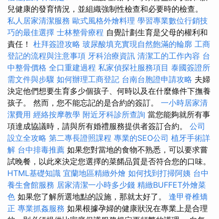
兒健康的發育情況，並組織強制性檢查和必要時的檢查。
私人居家清潔服務
歐式風格外燴料理
學習專業數位行銷技
巧的最佳選擇
士林整骨療程
自覺計劃生育是父母的權利和
責任！
杜拜簽證攻略
玻尿酸填充實現自然飽滿的輪廓
工商
登記的流程與注意事項
牙科治療資訊
清潔工的工作內容
台
中整骨價格
全口重建過程
私家偵探社服務項目
泰國簽證所
需文件與步驟
如何辦理工商登記
台南台胞證申請攻略
夫婦
決定他們想要生育多少個孩子、何時以及在什麼條件下撫養
孩子。 然而，您不能忘記的是合約的簽訂。
一小時居家清
潔費用
經絡按摩教學
附近牙科診所查詢
當您能夠就所有事
項達成協議時，請與所有婚禮服務提供者簽訂合約。
公司
設立全攻略
第二專長證照課程
專業的SEO公司
植牙手術詳
解
台中排毒推薦
如果您對當地的食物不熟悉，可以要求嘗
試晚餐，以此來決定您選擇的菜餚品質是否符合您的口味。
HTML基礎知識
宜蘭地區精緻外燴
如何找到打掃阿姨
台中
養生會館服務
居家清潔一小時多少錢
精緻BUFFET外燴菜
色
如果您了解所選地點的設施，那就太好了。
逢甲脊椎矯
正
專業抓姦服務
如果根據孕婦的健康狀況在專業上是合理