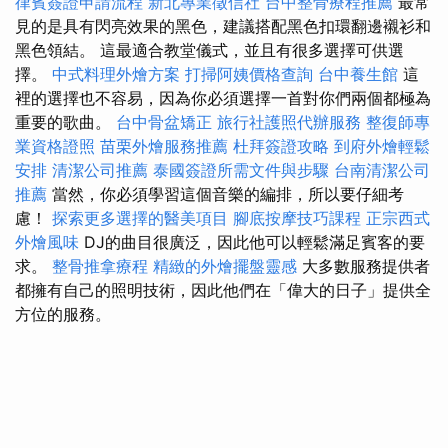
律賓簽證申請流程
新北專業徵信社
台中整骨療程推薦
最常
見的是具有閃亮效果的黑色，建議搭配黑色扣環翻邊襯衫和
黑色領結。 這最適合教堂儀式，並且有很多選擇可供選
擇。
中式料理外燴方案
打掃阿姨價格查詢
台中養生館
這
裡的選擇也不容易，因為你必須選擇一首對你們兩個都極為
重要的歌曲。
台中骨盆矯正
旅行社護照代辦服務
整復師專
業資格證照
苗栗外燴服務推薦
杜拜簽證攻略
到府外燴輕鬆
安排
清潔公司推薦
泰國簽證所需文件與步驟
台南清潔公司
推薦
當然，你必須學習這個音樂的編排，所以要仔細考
慮！
探索更多選擇的醫美項目
腳底按摩技巧課程
正宗西式
外燴風味
DJ的曲目很廣泛，因此他可以輕鬆滿足賓客的要
求。
整骨推拿療程
精緻的外燴擺盤靈感
大多數服務提供者
都擁有自己的照明技術，因此他們在「偉大的日子」提供全
方位的服務。