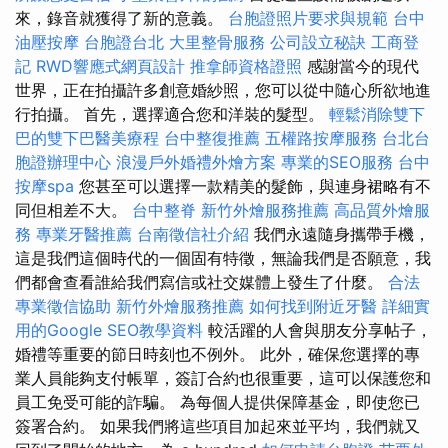
來，錄音就獲得了新的意義。
台胞證照片要求與規範
台中
油壓按摩
台胞證台北
大里整骨服務
公司設立秘訣
工商登
記
RWD響應式網頁設計
推拿師資格證照
感謝當今的現代
世界，正在拍攝許多創意婚紗照，您可以從中隨心所欲地進
行拍攝。 首先，選擇適合您和洋裝的髮型。
輕鬆消除雙下
巴的雙下巴醫美療程
台中整復推薦
五權路按摩服務
台北台
胞證辦理中心
浪漫戶外婚禮外燴方案
專業的SEO服務
台中
按摩spa
您甚至可以選擇一款精美的髮飾，與連身裙略有不
同但相差不大。
台中整脊
新竹外燴服務推薦
高品質外燴服
務
專業牙醫推薦
台南徵信社介紹
我們永遠隨身攜帶手機，
這是我們這個時代的一個固有特徵，無論我們是否願意，我
們都會查看誰給我們寫信或社交媒體上發生了什麼。
合法
專業徵信協助
新竹外燴服務推薦
如何找到附近牙醫
詳細實
用的Google SEO教學資料
較活躍的人會與朋友分享帖子，
婚禮等重要的節日時刻也不例外。 此外，確保您選擇的專
業人員能夠支付帳單，簽訂合約也很重要，這可以保護您和
員工免受可能的詐騙。 為每個人提供保障基金，即使您已
簽署合約。 如果我們將這些項目加起來並平均，我們就又