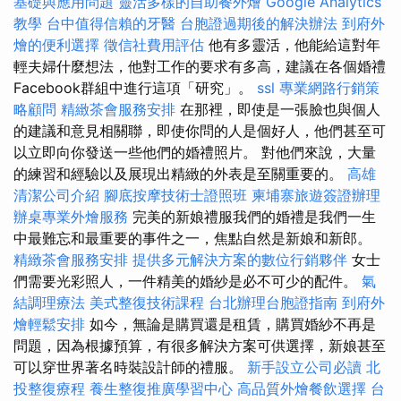
基礎與應用問題
靈活多樣的自助餐外燴
Google Analytics
教學
台中值得信賴的牙醫
台胞證過期後的解決辦法
到府外
燴的便利選擇
徵信社費用評估
他有多靈活，他能給這對年
輕夫婦什麼想法，他對工作的要求有多高，建議在各個婚禮
Facebook群組中進行這項「研究」。
ssl
專業網路行銷策
略顧問
精緻茶會服務安排
在那裡，即使是一張臉也與個人
的建議和意見相關聯，即使你問的人是個好人，他們甚至可
以立即向你發送一些他們的婚禮照片。 對他們來說，大量
的練習和經驗以及展現出精緻的外表是至關重要的。
高雄
清潔公司介紹
腳底按摩技術士證照班
柬埔寨旅遊簽證辦理
辦桌專業外燴服務
完美的新娘禮服我們的婚禮是我們一生
中最難忘和最重要的事件之一，焦點自然是新娘和新郎。
精緻茶會服務安排
提供多元解決方案的數位行銷夥伴
女士
們需要光彩照人，一件精美的婚紗是必不可少的配件。
氣
結調理療法
美式整復技術課程
台北辦理台胞證指南
到府外
燴輕鬆安排
如今，無論是購買還是租賃，購買婚紗不再是
問題，因為根據預算，有很多解決方案可供選擇，新娘甚至
可以穿世界著名時裝設計師的禮服。
新手設立公司必讀
北
投整復療程
養生整復推廣學習中心
高品質外燴餐飲選擇
台