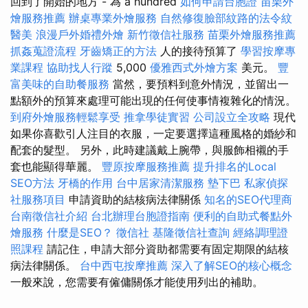
回到了開始的地方 - 為 a hundred
如何申請台胞證
苗栗外
燴服務推薦
辦桌專業外燴服務
自然修復臉部紋路的法令紋
醫美
浪漫戶外婚禮外燴
新竹徵信社服務
苗栗外燴服務推薦
抓姦蒐證流程
牙齒矯正的方法
人的接待預算了
學習按摩專
業課程
協助找人行蹤
5,000
優雅西式外燴方案
美元。
豐
富美味的自助餐服務
當然，要預料到意外情況，並留出一
點額外的預算來處理可能出現的任何使事情複雜化的情況。
到府外燴服務輕鬆享受
推拿學徒實習
公司設立全攻略
現代
如果你喜歡引人注目的衣服，一定要選擇這種風格的婚紗和
配套的髮型。 另外，此時建議戴上腕帶，與服飾相襯的手
套也能顯得華麗。
豐原按摩服務推薦
提升排名的Local
SEO方法
牙橋的作用
台中居家清潔服務
墊下巴
私家偵探
社服務項目
申請資助的結核病法律關係
知名的SEO代理商
台南徵信社介紹
台北辦理台胞證指南
便利的自助式餐點外
燴服務
什麼是SEO？
徵信社
基隆徵信社查詢
經絡調理證
照課程
請記住，申請大部分資助都需要有固定期限的結核
病法律關係。
台中西屯按摩推薦
深入了解SEO的核心概念
一般來說，您需要有僱傭關係才能使用列出的補助。