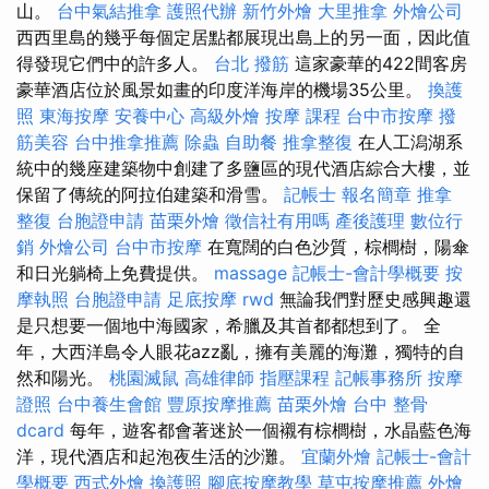
山。
台中氣結推拿
護照代辦
新竹外燴
大里推拿
外燴公司
西西里島的幾乎每個定居點都展現出島上的另一面，因此值
得發現它們中的許多人。
台北 撥筋
這家豪華的422間客房
豪華酒店位於風景如畫的印度洋海岸的機場35公里。
換護
照
東海按摩
安養中心
高級外燴
按摩 課程
台中市按摩
撥
筋美容
台中推拿推薦
除蟲
自助餐
推拿整復
在人工潟湖系
統中的幾座建築物中創建了多鹽區的現代酒店綜合大樓，並
保留了傳統的阿拉伯建築和滑雪。
記帳士 報名簡章
推拿
整復
台胞證申請
苗栗外燴
徵信社有用嗎
產後護理
數位行
銷
外燴公司
台中市按摩
在寬闊的白色沙質，棕櫚樹，陽傘
和日光躺椅上免費提供。
massage
記帳士-會計學概要
按
摩執照
台胞證申請
足底按摩
rwd
無論我們對歷史感興趣還
是只想要一個地中海國家，希臘及其首都都想到了。 全
年，大西洋島令人眼花azz亂，擁有美麗的海灘，獨特的自
然和陽光。
桃園滅鼠
高雄律師
指壓課程
記帳事務所
按摩
證照
台中養生會館
豐原按摩推薦
苗栗外燴
台中 整骨
dcard
每年，遊客都會著迷於一個襯有棕櫚樹，水晶藍色海
洋，現代酒店和起泡夜生活的沙灘。
宜蘭外燴
記帳士-會計
學概要
西式外燴
換護照
腳底按摩教學
草屯按摩推薦
外燴