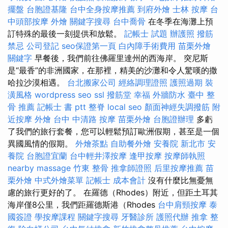
擺盤
台胞證基隆
台中全身按摩推薦
到府外燴
士林 按摩
台
中頭部按摩
外燴
關鍵字搜尋
台中喬骨
在冬季在海灘上預
訂特殊的最後一刻提供和放鬆。
記帳士 試題
辦護照
撥筋
禁忌
公司登記
seo保證第一頁
白內障手術費用
苗栗外燴
關鍵字
早餐後，我們前往佛羅里達州的西海岸。 突尼斯
是“最香”的非洲國家，在那裡，精美的沙灘和令人驚嘆的撒
哈拉沙漠相遇。
台北搬家公司
經絡調理證照
護照過期
裝
潢風格
wordpress seo
ssl
撥筋堂 幸福
外牆防水
臺中 整
骨 推薦
記帳士 書 ptt
整脊
local seo
顏面神經失調撥筋
附
近按摩
外燴
台中 中清路 按摩
苗栗外燴
台胞證辦理
多虧
了我們的旅行套餐，您可以輕鬆預訂歐洲假期，甚至是一個
異國風情的假期。
外燴茶點
自助餐外燴
安養院 新北市
安
養院
台胞證宜蘭
台中輕井澤按摩
逢甲按摩
按摩師執照
nearby massage
竹東 整骨
推拿師證照
后里按摩推薦
苗
栗外燴
中式外燴菜單
記帳士 成本會計
沒有什麼比無憂無
慮的旅行更好的了。 在羅德（Rhodes）附近，但距土耳其
海岸僅8公里，我們距羅德斯港（Rhodes
台中肩頸按摩
泰
國簽證
學按摩課程
關鍵字搜尋
牙醫診所
護照代辦
推拿 整