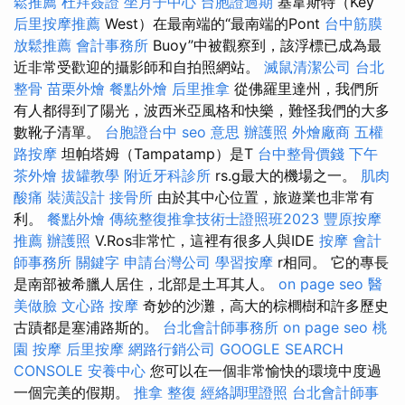
鬆推薦
杜拜簽證
坐月子中心
台胞證過期
基韋斯特（Key
后里按摩推薦
West）在最南端的“最南端的Pont
台中筋膜
放鬆推薦
會計事務所
Buoy”中被觀察到，該浮標已成為最
近非常受歡迎的攝影師和自拍照網站。
滅鼠清潔公司
台北
整骨
苗栗外燴
餐點外燴
后里推拿
從佛羅里達州，我們所
有人都得到了陽光，波西米亞風格和快樂，難怪我們的大多
數靴子清單。
台胞證台中
seo 意思
辦護照
外燴廠商
五權
路按摩
坦帕塔姆（Tampatamp）是T
台中整骨價錢
下午
茶外燴
拔罐教學
附近牙科診所
rs.g最大的機場之一。
肌肉
酸痛
裝潢設計
接骨所
由於其中心位置，旅遊業也非常有
利。
餐點外燴
傳統整復推拿技術士證照班2023
豐原按摩
推薦
辦護照
V.Ros非常忙，這裡有很多人與IDE
按摩
會計
師事務所
關鍵字
申請台灣公司
學習按摩
r相同。 它的專長
是南部被希臘人居住，北部是土耳其人。
on page seo
醫
美做臉
文心路 按摩
奇妙的沙灘，高大的棕櫚樹和許多歷史
古蹟都是塞浦路斯的。
台北會計師事務所
on page seo
桃
園 按摩
后里按摩
網路行銷公司
GOOGLE SEARCH
CONSOLE
安養中心
您可以在一個非常愉快的環境中度過
一個完美的假期。
推拿 整復
經絡調理證照
台北會計師事