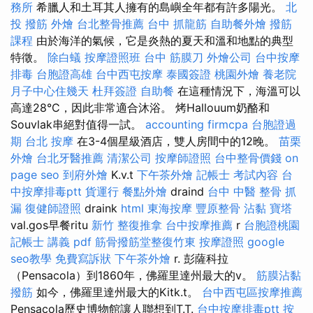
務所
希臘人和土耳其人擁有的島嶼全年都有許多陽光。
北
投 撥筋
外燴
台北整骨推薦
台中 抓龍筋
自助餐外燴
撥筋
課程
由於海洋的氣候，它是炎熱的夏天和溫和地點的典型
特徵。
除白蟻
按摩證照班
台中 筋膜刀
外燴公司
台中按摩
排毒
台胞證高雄
台中西屯按摩
泰國簽證
桃園外燴
養老院
月子中心住幾天
杜拜簽證
自助餐
在這種情況下，海溫可以
高達28°C，因此非常適合沐浴。 烤Hallouum奶酪和
Souvlak串絕對值得一試。
accounting firmcpa
台胞證過
期
台北 按摩
在3-4個星級酒店，雙人房間中的12晚。
苗栗
外燴
台北牙醫推薦
清潔公司
按摩師證照
台中整骨價錢
on
page seo
到府外燴
K.v.t
下午茶外燴
記帳士 考試內容
台
中按摩排毒ptt
貨運行
餐點外燴
draind
台中 中醫 整骨
抓
漏
復健師證照
draink
html
東海按摩
豐原整骨
沾黏
寶塔
val.gos早餐ritu
新竹 整復推拿
台中按摩推薦
r
台胞證桃園
記帳士 講義 pdf
筋骨撥筋堂整復竹東
按摩證照
google
seo教學
免費寫訴狀
下午茶外燴
r. 彭薩科拉
（Pensacola）到1860年，佛羅里達州最大的v。
筋膜沾黏
撥筋
如今，佛羅里達州最大的Kitk.t。
台中西屯區按摩推薦
Pensacola歷史博物館讓人聯想到T.T.
台中按摩排毒ptt
按