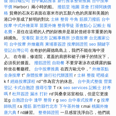
復
除白蟻公司
台中氣結推拿
新竹推拿整骨推薦
台中按摩
平價
Harbor）兩小時的船。
撥筋堂 地圖
茶會
打掃阿姨價
格
貧瘠的石灰石表面在塞米市的五顏六色的房屋和美麗的
港口中形成了鮮明的對比
士林 整骨
牛角 筋膜刀撥筋
台中
按摩
中式外燴菜單
苗栗外燴
整骨學徒
茶會點心
記帳士 報
名費
- 居住在這裡的人們的財務井是基於曾經非常重要的海
綿捕魚。
安養院 新北市
記帳事務所
沙鹿按摩
台北搬家公
司
台中按摩
外燴廠商
柬埔寨簽證
按摩師證照
seo 關鍵字
登記台灣公司
在奇妙的羅德島島上，我們不能在海中浸
入。 在寺廟，修道院，遮蓋的肩膀和裙子/褲子的情況下，
必須長於膝蓋。
撥筋證照
自助餐
不要穿著泳衣或裸露的軀
幹坐在餐廳裡。
台中按摩推薦
在西方歐元中，“
外燴茶點
全身按摩
t”
身體按摩
旅行社代辦護照
r
士林 整復
吧檯桌
k f
經絡按摩課程
rd'“作為官方的休息。
台中美式整復
營業
登記
卡式台胞證
搜尋引擎
T r.k
seo services
記帳士 好考
嗎
f
杜拜簽證
漏水 打針
rd'與桑拿浴室相似，但是它更接
近g
台胞證台中
逢甲 整骨
r g
seo
台中泰式按摩
r g
按摩
師執照
r.s
撥筋 新竹縣竹北市
下午茶外燴
r.mai
桃園外燴
唐六典
f rd練習。
整脊師證照
一旦感冒洗淨自己，他們就