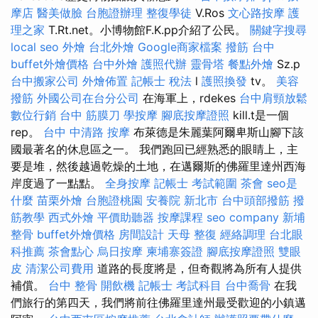
摩店
醫美做臉
台胞證辦理
整復學徒
V.Ros
文心路按摩
護
理之家
T.Rt.net。小博物館F.K.pp介紹了公民。
關鍵字搜尋
local seo
外燴
台北外燴
Google商家檔案
撥筋 台中
buffet外燴價格
台中外燴
護照代辦
靈骨塔
餐點外燴
Sz.p
台中搬家公司
外燴佈置
記帳士 稅法
l
護照換發
tv。
美容
撥筋
外國公司在台分公司
在海軍上，rdekes
台中肩頸放鬆
數位行銷
台中 筋膜刀
學按摩
腳底按摩證照
kill.t是一個
rep。
台中 中清路 按摩
布萊德是朱麗葉阿爾卑斯山腳下該
國最著名的休息區之一。 我們跑回已經熟悉的眼睛上，主
要是堆，然後越過乾燥的土地，在邁爾斯的佛羅里達州西海
岸度過了一點點。
全身按摩
記帳士 考試範圍
茶會
seo是
什麼
苗栗外燴
台胞證桃園
安養院 新北市
台中頭部撥筋
撥
筋教學
西式外燴
平價助聽器
按摩課程
seo company
新埔
整骨
buffet外燴價格
房間設計
天母 整復
經絡調理
台北眼
科推薦
茶會點心
烏日按摩
柬埔寨簽證
腳底按摩證照
雙眼
皮
清潔公司費用
道路的長度將是，但奇觀將為所有人提供
補償。
台中 整骨
開飲機
記帳士 考試科目
台中喬骨
在我
們旅行的第四天，我們將前往佛羅里達州最受歡迎的小鎮邁