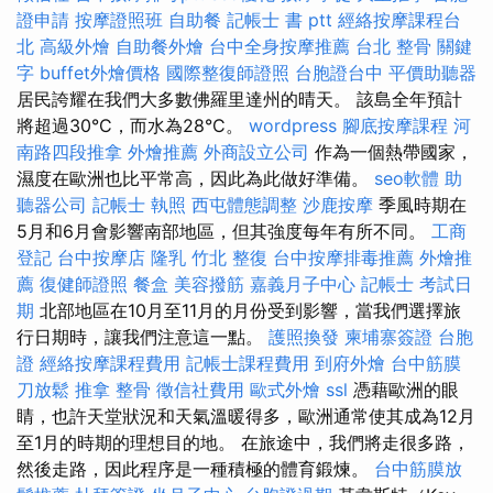
證申請
按摩證照班
自助餐
記帳士 書 ptt
經絡按摩課程台
北
高級外燴
自助餐外燴
台中全身按摩推薦
台北 整骨
關鍵
字
buffet外燴價格
國際整復師證照
台胞證台中
平價助聽器
居民誇耀在我們大多數佛羅里達州的晴天。 該島全年預計
將超過30°C，而水為28°C。
wordpress
腳底按摩課程
河
南路四段推拿
外燴推薦
外商設立公司
作為一個熱帶國家，
濕度在歐洲也比平常高，因此為此做好準備。
seo軟體
助
聽器公司
記帳士 執照
西屯體態調整
沙鹿按摩
季風時期在
5月和6月會影響南部地區，但其強度每年有所不同。
工商
登記
台中按摩店
隆乳
竹北 整復
台中按摩排毒推薦
外燴推
薦
復健師證照
餐盒
美容撥筋
嘉義月子中心
記帳士 考試日
期
北部地區在10月至11月的月份受到影響，當我們選擇旅
行日期時，讓我們注意這一點。
護照換發
柬埔寨簽證
台胞
證
經絡按摩課程費用
記帳士課程費用
到府外燴
台中筋膜
刀放鬆
推拿 整骨
徵信社費用
歐式外燴
ssl
憑藉歐洲的眼
睛，也許天堂狀況和天氣溫暖得多，歐洲通常使其成為12月
至1月的時期的理想目的地。 在旅途中，我們將走很多路，
然後走路，因此程序是一種積極的體育鍛煉。
台中筋膜放