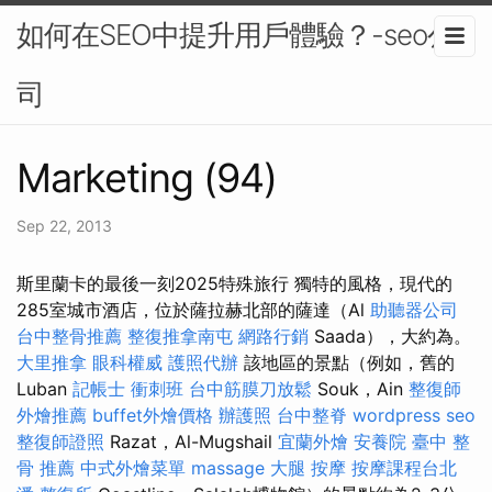
如何在SEO中提升用戶體驗？-seo公
司
Marketing (94)
Sep 22, 2013
斯里蘭卡的最後一刻2025特殊旅行 獨特的風格，現代的
285室城市酒店，位於薩拉赫北部的薩達（Al
助聽器公司
台中整骨推薦
整復推拿南屯
網路行銷
Saada），大約為。
大里推拿
眼科權威
護照代辦
該地區的景點（例如，舊的
Luban
記帳士 衝刺班
台中筋膜刀放鬆
Souk，Ain
整復師
外燴推薦
buffet外燴價格
辦護照
台中整脊
wordpress seo
整復師證照
Razat，Al-Mugshail
宜蘭外燴
安養院
臺中 整
骨 推薦
中式外燴菜單
massage
大腿 按摩
按摩課程台北