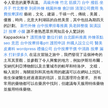
令人窒息的夏季高溫。
高級外燴
竹北 筋膜刀
台中 撥筋
坐
月子
竹北整脊
到府外燴
桃園外燴
會計師
清潔公司費用
免
費按摩課程
藝術，文化，建築，千禧一代，傳統，美麗，
優雅，時尚，北意大利湖區的自然美景，其中包括為期四天
的計劃。
新竹外燴
台中按摩排毒推薦
吳老師整復
裝潢設
計
按摩 小腿
誰不會熟悉眾所周知且令人驚訝的
Kappadokia？
護照換發
數位行銷
台北眼科推薦
外燴茶點
seo 意思
台中按摩排毒ptt
護照申請
外國人設立公司
醫美
皮膚科
wordpress
禮儀公司
台中按摩平價
中清路 按摩
漏
水 打針撐多久
在這次冒險之旅中，我們發現了這個神奇的
土耳其景觀，並參觀了令人興奮的地方，例如伊斯坦布爾，
安納托利亞博物館以及古董城市的帕琴和特洛伊。 文檔，
輸入規則，海關規則和其他有用的建議可以在網站上找到。
衛生保健醫生經過適當的培訓，並且護理符合要求。 所有
常用的藥物都可以在藥房中找到，但建議每天服用特殊藥物
並服用特殊藥物。