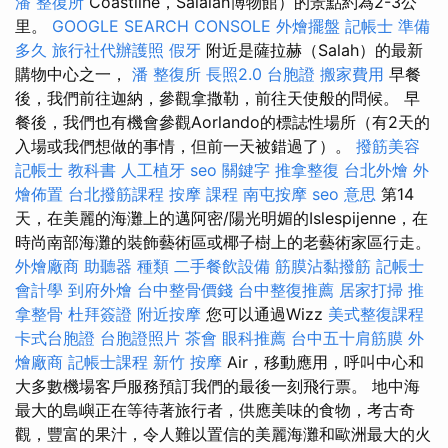
潘 整復所
Coastline，Salalah博物館）的景點約為2-3公
里。
GOOGLE SEARCH CONSOLE
外燴擺盤
記帳士 準備
多久
旅行社代辦護照
假牙
附近是薩拉赫（Salah）的最新
購物中心之一，
潘 整復所
長照2.0
台胞證
搬家費用
早餐
後，我們前往迦納，參觀拿撒勒，前往天使般的問候。 早
餐後，我們也有機會參觀Aorlando的標誌性場所（有2天的
入場或我們想做的事情，但前一天被錯過了）。
撥筋美容
記帳士 教科書
人工植牙
seo 關鍵字
推拿整復
台北外燴
外
燴佈置
台北撥筋課程
按摩 課程
南屯按摩
seo 意思
第14
天，在美麗的海灘上的邁阿密/陽光明媚的Islespijenne，在
時尚南部海灘的裝飾藝術區或椰子樹上的老藝術家區行走。
外燴廠商
助聽器 種類
二手餐飲設備
筋膜沾黏撥筋
記帳士
會計學
到府外燴
台中整骨價錢
台中整復推薦
居家打掃
推
拿整骨
杜拜簽證
附近按摩
您可以通過Wizz
美式整復課程
卡式台胞證
台胞證照片
茶會
眼科推薦
台中五十肩筋膜
外
燴廠商
記帳士課程
新竹 按摩
Air，移動應用，呼叫中心和
大多數機場客戶服務預訂我們的最後一刻飛行票。 地中海
最大的島嶼正在等待著旅行者，供應美味的食物，考古奇
觀，豐富的果汁，令人難以置信的美麗海灘和歐洲最大的火