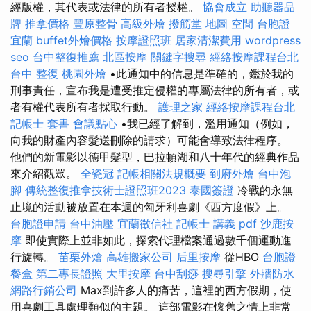
經版權，其代表或法律的所有者授權。
協會成立
助聽器品
牌
推拿價格
豐原整骨
高級外燴
撥筋堂 地圖
空間
台胞證
宜蘭
buffet外燴價格
按摩證照班
居家清潔費用
wordpress
seo
台中整復推薦
北區按摩
關鍵字搜尋
經絡按摩課程台北
台中 整復
桃園外燴
•此通知中的信息是準確的，鑑於我的
刑事責任，宣布我是遭受推定侵權的專屬法律的所有者，或
者有權代表所有者採取行動。
護理之家
經絡按摩課程台北
記帳士 套書
會議點心
•我已經了解到，濫用通知（例如，
向我的財產內容髮送刪除的請求）可能會導致法律程序。
他們的新電影以德甲髮型，巴拉頓湖和八十年代的經典作品
來介紹觀眾。
全瓷冠
記帳相關法規概要
到府外燴
台中泡
腳
傳統整復推拿技術士證照班2023
泰國簽證
冷戰的永無
止境的活動被放置在本週的匈牙利喜劇《西方度假》上。
台胞證申請
台中油壓
宜蘭徵信社
記帳士 講義 pdf
沙鹿按
摩
即使實際上並非如此，探索代理檔案通過數千個運動進
行旋轉。
苗栗外燴
高雄搬家公司
后里按摩
從HBO
台胞證
餐盒
第二專長證照
大里按摩
台中刮痧
搜尋引擎
外牆防水
網路行銷公司
Max到許多人的痛苦，這裡的西方假期，使
用喜劇工具處理類似的主題。 這部電影在懷舊之情上非常