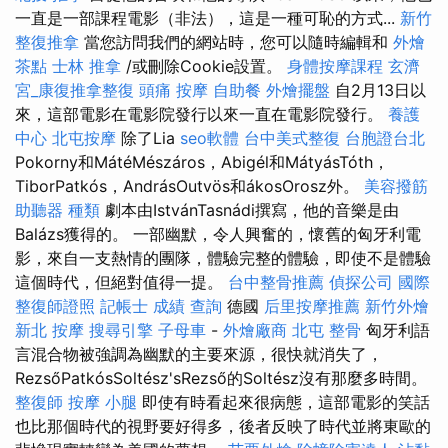
一直是一部課程電影（非法），這是一種可恥的方式...
新竹
整復推拿
當您訪問我們的網站時，您可以隨時編輯和
外燴
茶點
士林 推拿
/或刪除Cookie設置。
身體按摩課程
玄濟
宮_康復推拿整復
頭痛 按摩
自助餐
外燴擺盤
自2月13日以
來，這部電影在電影院發行以來一直在電影院發行。
養護
中心
北屯按摩
除了Lia
seo軟體
台中美式整復
台胞證台北
Pokorny和MátéMészáros，Abigél和MátyásTóth，
TiborPatkós，AndrásOutvös和ákosOrosz外。
美容撥筋
助聽器 種類
劇本由IstvánTasnádi撰寫，他的音樂是由
Balázs獲得的。 一部幽默，令人興奮的，懷舊的匈牙利電
影，來自一支熱情的團隊，體驗完整的體驗，即使不是體驗
這個時代，但絕對值得一提。
台中整骨推薦
偵探公司
國際
整復師證照
記帳士 成績 查詢
德國
后里按摩推薦
新竹外燴
新北 按摩
搜尋引擎
子母車
-
外燴廠商
北屯 整骨
匈牙利語
言混合物被強調為幽默的主要來源，很快就消失了，
RezsőPatkósSoltész'sRezső的Soltész沒有那麼多時間。
整復師
按摩 小腿
即使有時看起來很病態，這部電影的笑話
也比那個時代的視野要好得多，後者反映了時代並將東歐的