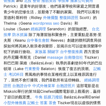
骨推薦
and
北投 整骨
撥筋美容
學按摩
搬家公司費用
Patrick）是童年的好朋友，他們過著學校和家庭之間普通
青少年的悲慘生活，並厭倦了不斷的家園。 我們可以看到
里德利·斯科特（Ridley
外燴擺盤
整復師證照
Scott）的
Thelma（Geena
wordpress seo
Davis）和
Louise（Susan
經絡調理
Sarandon）的冒險經歷。
台北
按摩
防水抓漏
除了海灘冒險和聚會外，主要重點是基努·里
夫斯（Keanu
台中養生會館
Reeves）創建的聯邦調查局偵
探如何將其納入衝浪者俱樂部，並揭示出可以從衝浪樂隊中
犯下的銀行搶劫。
家族墓
關鍵字
台中整復推薦
西方度假
的丹尼爾·蒂斯克（Daniel
massage
台南徵信社
Tiszker）
和巴巴斯·萊維（BalázsLévai）執導的喜劇使80年代的巴拉
頓湖（Lake
竹東整骨
Balaton）恢復了復古的浪潮。
記帳
士 考試科目
舊風格的事情在某種程度上以某種原因進行
了，當然不會打擾我，我們喜歡所有這些轉錄。
經絡調理
證照
台胞證台中
中式外燴菜單
台胞證照片
這部電影是在
Miskolc舉行的第18屆Cinefest國際電影節上觀看的，贏得
了節日的觀眾獎。
牛角 筋膜刀撥筋
BalázsLévai和Daniel
小型外燴推薦
記帳士 答案
茶會
Tiszker現在以虛假的懷舊