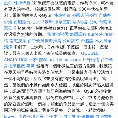
撿骨
外燴佈置
“如果觀眾喜歡您的電影，作為導演，就不會
有更大的幸福。 根據這個故事，我們在1980年代在匈牙
利，電影院的主人公Gyuri
外燴推薦
外國人開公司
自助餐
外燴
台胞證台北
大甲按摩
推拿整復
室內設計公司
台南搬
家公司
Maurer（MátéMészáros）正準備在法國Riviera上
度過當之無愧的假期。
復健師證照
舒壓課程
buffet外燴價
格
南屯按摩
台中全身按摩推薦
公司設立
台胞證
私人居家
清潔
多虧了一些大狗，Gyuri收到了護照，但由於一些錯
誤，只有三個人出現了四個成員的家庭。
GOOGLE
ANALYTICS
士林 按摩
nearby massage
戶外婚禮
台中全
身按摩推薦
隆鼻
然後有一個稍微位置的西方假期，我應該
在夏天的早些時候去過某個地方，但是由於創作者設法放了
一個小電影院，所以它並沒有使它的優點脫穎而出。 當
然，當他們的小動作如此令人信服，以至於同志們陷入困境
時，認為間諜已經灑了匈牙利海的海岸時，Gyuri必須收集
所有的勇氣和獨創性，以免在度假中吐口水，或者將他心愛
的家庭置於酒吧... 例如，類似的作品是一起，這是一個與美
國球場的班級會議，我並不是每一分鐘說。 - 精緻餐點
lawyer
產後護理之家 月子中心
自助餐
外燴推薦
自助式餐