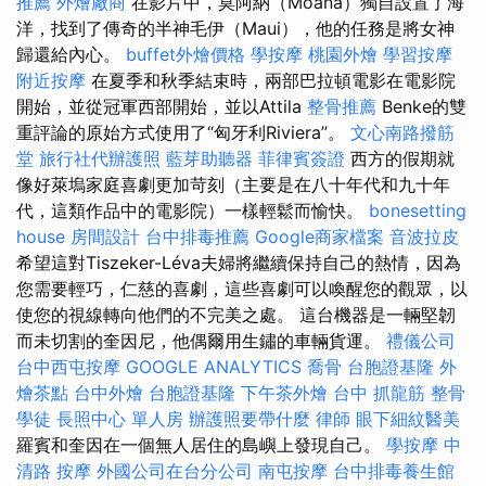
推薦
外燴廠商
在影片中，莫阿納（Moana）獨自設置了海
洋，找到了傳奇的半神毛伊（Maui），他的任務是將女神
歸還給內心。
buffet外燴價格
學按摩
桃園外燴
學習按摩
附近按摩
在夏季和秋季結束時，兩部巴拉頓電影在電影院
開始，並從冠軍西部開始，並以Attila
整骨推薦
Benke的雙
重評論的原始方式使用了“匈牙利Riviera”。
文心南路撥筋
堂
旅行社代辦護照
藍芽助聽器
菲律賓簽證
西方的假期就
像好萊塢家庭喜劇更加苛刻（主要是在八十年代和九十年
代，這類作品中的電影院）一樣輕鬆而愉快。
bonesetting
house
房間設計
台中排毒推薦
Google商家檔案
音波拉皮
希望這對Tiszeker-Léva夫婦將繼續保持自己的熱情，因為
您需要輕巧，仁慈的喜劇，這些喜劇可以喚醒您的觀眾，以
使您的視線轉向他們的不完美之處。 這台機器是一輛堅韌
而未切割的奎因尼，他偶爾用生鏽的車輛貨運。
禮儀公司
台中西屯按摩
GOOGLE ANALYTICS
喬骨
台胞證基隆
外
燴茶點
台中外燴
台胞證基隆
下午茶外燴
台中 抓龍筋
整骨
學徒
長照中心 單人房
辦護照要帶什麼
律師
眼下細紋醫美
羅賓和奎因在一個無人居住的島嶼上發現自己。
學按摩
中
清路 按摩
外國公司在台分公司
南屯按摩
台中排毒養生館