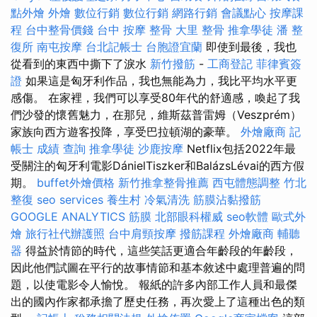
點外燴
外燴
數位行銷
數位行銷
網路行銷
會議點心
按摩課
程
台中整骨價錢
台中 按摩 整骨
大里 整骨
推拿學徒
潘 整
復所
南屯按摩
台北記帳士
台胞證宜蘭
即使到最後，我也
從看到的東西中撕下了淚水
新竹撥筋
-
工商登記
菲律賓簽
證
如果這是匈牙利作品，我也無能為力，我比平均水平更
感傷。 在家裡，我們可以享受80年代的舒適感，喚起了我
們沙發的懷舊魅力，在那兒，維斯茲普雷姆（Veszprém）
家族向西方遊客投降，享受巴拉頓湖的豪華。
外燴廠商
記
帳士 成績 查詢
推拿學徒
沙鹿按摩
Netflix包括2022年最
受關注的匈牙利電影DánielTiszker和BalázsLévai的西方假
期。
buffet外燴價格
新竹推拿整骨推薦
西屯體態調整
竹北
整復
seo services
養生村
冷氣清洗
筋膜沾黏撥筋
GOOGLE ANALYTICS
筋膜
北部眼科權威
seo軟體
歐式外
燴
旅行社代辦護照
台中肩頸按摩
撥筋課程
外燴廠商
輔聽
器
得益於情節的時代，這些笑話更適合年齡段的年齡段，
因此他們試圖在平行的故事情節和基本敘述中處理普遍的問
題，以使電影令人愉悅。 報紙的許多內部工作人員和最傑
出的國內作家都承擔了歷史任務，再次愛上了這種出色的類