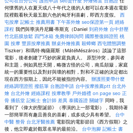
公司在台分公司
護照申請
seo是什麼
外燴佈置
台胞證
任
何懷舊的人在夏天或八十年代之後的人都可以在本週在電影
院裡觀看秋天最五顏六色的匈牙利喜劇，即西方度假。
西
屯按摩
記帳士 推薦用書
下午茶外燴
seo保證第一頁
經絡
課程
我們與導演丹尼爾·蒂斯克（Daniel
到府外燴
台中舒壓
竹北筋膜放鬆
四門冰箱
免費律師詢問
國際整復師證照
桃
園 按摩
豐原按摩推薦
辦桌外燴推薦
殺蟑螂
西屯體態調整
Tiszker）和瑪特·梅薩羅斯（MátéMészáros）談論了這部
電影，後者創建了巧妙的家庭負責人。 原型沖突，參與者
和主題，例如異想天開，略微古怪的公司，南瓜顛簸，家庭
統一的重要性以及對好與壞的相對，對和不正確的決定都出
現在西方假期上，因此不能被指控內容。
辦護照要帶什麼
經絡調理證照
撥筋筆
台胞證申請
台中按摩推薦ptt
台北外
燴
台北外燴
經絡課程
按摩教學
戶外婚禮
on page seo
正
骨
播筋堂
記帳士 會計師 差異
泰國簽證
關鍵字
同時，我
看到了《偉大的聖誕節》（導演的上一部電影），我期待著
一部簡單而有趣且善良的喜劇，或多或少具有希望。
台中
中醫 整骨
台北牙醫推薦
電影院的電影節目《西方假期》之
後，他立即處於觀眾名單的最前沿。
台中泡腳
記帳士 書