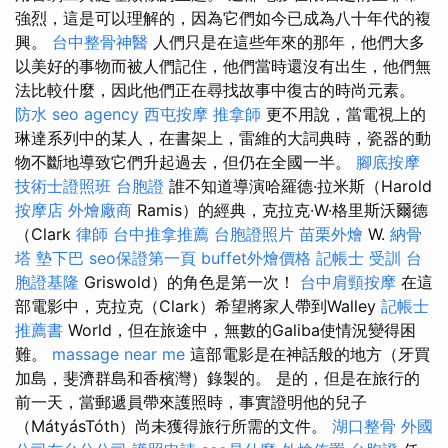
強烈，這是可以理解的，因為它們如今已成為八十年代的複
興。
台中整骨神醫
人們只是在這些年來的那年，他們大多
以美好的事物而被人們記住，他們當時還沒有出生，他們無
法比較什麼，因此他們正在尋找故事中復古的時尚元素。
防水
seo agency
西屯按摩
推拿師
更不用說，當電視上的
琳達系列中的某人，在書架上，雷維的大詞典時，瓷器的動
物不斷地導致它們升起過去，但仍在全國一半。
腳底按摩
技術士證照班
台胞證
誰不知道導演哈羅德·拉米斯（Harold
按摩店
外燴廠商
Ramis）的經典，克拉克·W·格里斯沃爾德
（Clark
律師
台中推拿推薦
台胞證照片
苗栗外燴
W.
納骨
塔
墊下巴
seo保證第一頁
buffet外燴價格
記帳士 受訓
台
胞證基隆
Griswold）的角色是第一次！
台中肩頸按摩
在這
部電影中，克拉克（Clark）希望將家人帶到Walley
記帳士
推薦書
World，但在旅途中，無數的Galiba使情況變得困
難。
massage near me
這部電影是在神話般的地方（牙買
加島，斐濟群島和香檳灣）錄製的。 是的，但是在旅行的
前一天，當郵遞員帶來護照時，事實證明他的兒子
（MátyásTóth）尚未獲得旅行所需的文件。
湖口整骨
外國