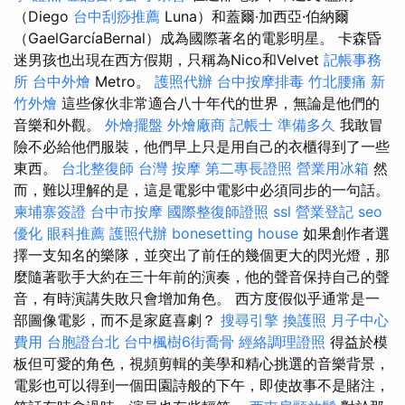
（Diego
台中刮痧推薦
Luna）和蓋爾·加西亞·伯納爾
（GaelGarcíaBernal）成為國際著名的電影明星。 卡森昏
迷男孩也出現在西方假期，只稱為Nico和Velvet
記帳事務
所
台中外燴
Metro。
護照代辦
台中按摩排毒
竹北腰痛
新
竹外燴
這些傢伙非常適合八十年代的世界，無論是他們的
音樂和外觀。
外燴擺盤
外燴廠商
記帳士 準備多久
我敢冒
險不必給他們服裝，他們早上只是用自己的衣櫃得到了一些
東西。
台北整復師
台灣 按摩
第二專長證照
營業用冰箱
然
而，難以理解的是，這是電影中電影中必須同步的一句話。
柬埔寨簽證
台中市按摩
國際整復師證照
ssl
營業登記
seo
優化
眼科推薦
護照代辦
bonesetting house
如果創作者選
擇一支知名的樂隊，並突出了前任的幾個更大的閃光燈，那
麼隨著歌手大約在三十年前的演奏，他的聲音保持自己的聲
音，有時演講失敗只會增加角色。 西方度假似乎通常是一
部圖像電影，而不是家庭喜劇？
搜尋引擎
換護照
月子中心
費用
台胞證台北
台中楓樹6街喬骨
經絡調理證照
得益於模
板但可愛的角色，視頻剪輯的美學和精心挑選的音樂背景，
電影也可以得到一個田園詩般的下午，即使故事不是賭注，