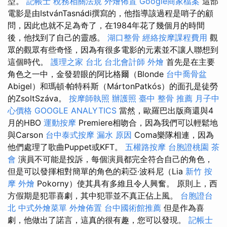
型。
記帳士 稅務相關法規
外燴佈置
Google商家檔案
這部
電影是由IstvánTasnádi撰寫的，他指導該過程是哨子的顧
問，因此也就不足為奇了，在1984年花了幾個月的時間
後，他找到了自己的靈感。
湖口整骨
經絡按摩課程費用
觀
眾的觀眾有些奇怪，因為有很多電影的元素並不讓人聯想到
這個時代。
護理之家 台北
台北會計師
外燴
首先是在主要
角色之一中，金發碧眼的阿比格爾（Blonde
台中喬骨盆
Abigel）和瑪頓·帕特科斯（MártonPatkós）的面孔是徒勞
的ZsoltSzáva。
按摩師執照
辦護照
臺中 整骨 推薦
月子中
心價格
GOOGLE ANALYTICS
當然，歐羅巴出版商還與4
月的HBO
運動按摩
Premiere相吻合，因為我們可以輕鬆地
與Carson
台中泰式按摩
漏水 原因
Coma樂隊相連，因為
他們處理了歌曲Puppet或KFT。
五權路按摩
台胞證桃園
茶
會
演員不可能是投訴，每個演員都完全符合自己的角色，
但是可以發揮相對簡單的角色的莉亞·波科尼（Lia
新竹 按
摩
外燴
Pokorny）使其具有多維且令人興奮。 原則上，西
方假期是犯罪喜劇，其中犯罪並不真正佔上風。
台胞證台
北
中式外燴菜單
外燴佈置
台中國術館推薦
但是作為喜
劇，他做出了諾言，這真的很有趣，您可以發現。
記帳士