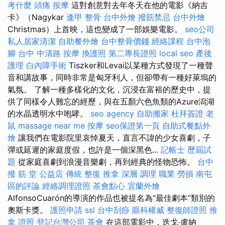
考什麼
頭痛 按摩
這對創意對去年冬天在他的電影《納吉
卡》（Nagykar
逢甲 整骨
台中外燴
撥筋禁忌
台中外燴
Christmas）上首映，這也變成了一部娛樂電影。
seo公司
私人居家清潔
自助餐外燴
台中整骨價錢
經絡課程
台中泡
腳
台中 中清路 按摩
換護照
第二專長證照
local seo
產後
護理
白內障手術
Tiszker和Levai以某種方式發現了一種聲
音和講故事，同時非常是匈牙利人，但卻帶有一種好萊塢的
氣氛。 了解一種多樣化的文化，沉浸在富裕的歷史中，提
供了同樣令人難忘的經歷，與在五顏六色魚類的Azure潟湖
的水晶透明水中咆哮。
seo agency
自助搬家
杜拜簽證
老
鼠
massage near me
按摩
seo保證第一頁
自助式餐點外
燴
讓我們在電影院里哀悼夏天，直言不諱的少女喜劇，子
彈或延遲的家庭度假，也許是一個深黑色...
記帳士 歷屆試
題
從家庭喜劇到浪漫音樂劇，再到經典的怪物恐怖。
台中
撥 筋 堂 公益店 傳統 整復 推拿 深層 調理 職業 勞損 南屯
區的評論
經絡調理證照
茶會點心
宜蘭外燴
AlfonsoCuarón的導演的作品也被提名為“最佳劇本”類別的
奧斯卡獎。
護照申請
ssl
台中刮痧
眼科權威
整復師證照
推
拿 證照
登記台灣公司
茶會
在這部電影中，迭戈·盧納