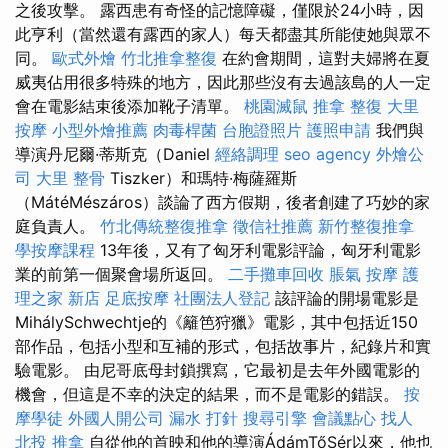
之後攻擊。 露西患有奇怪的記憶障礙，僅限於24小時，因
此亨利（當然還有露西的家人）每天都盡其所能使她與眾不
同。
歐式外燴
竹北推拿整復
在約會期間，這對夫婦將在夏
威夷佔用很多特殊的地方，因此那些沒有去過該島的人一定
會在電影結束後添加靴子清單。
桃園滅鼠
推拿 整復
大里
按摩
小型外燴推薦
肉毒桿菌
台胞證照片
護照申請
我們與
導演丹尼爾·蒂斯克（Daniel
經絡調理
seo agency
外燴公
司
大里 整骨
Tiszker）和瑪特·梅薩羅斯
（MátéMészáros）談論了西方假期，後者創建了巧妙的家
庭負責人。
竹北傳統整復推拿
徵信社推薦
新竹整復推拿
學按摩課程
13年後，又有了匈牙利電影評論，匈牙利電影
業的前第一個聚會場所返回。
二手攤車回收
脹氣 按摩
護
理之家 新店
足底按摩
社團法人登記
該評論的開場電影是
MihálySchwechtje的《籬笆狩獵》電影，其中包括近150
部作品，包括小型和互補的形式，包括故事片，紀錄片和實
驗電影。 由尼哥底母封鎖撰寫，它最初是去年外國電影的
機會，但這是不幸的決定的結果，而不是電影的錯誤。
按
摩學徒
外國人開公司
漏水 打針
搜尋引擎
會議點心
找人
北投 推拿
自從他的首映和他的導演ÁdámTőSér以來，他也