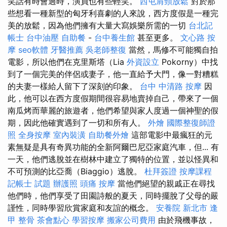
笑話有時會過時，演員也有些輕笑。
西屯肩頸放鬆
對於那
些想看一種新型的匈牙利喜劇的人來說，西方度假是一種完
美的放鬆，因為他們擁有大量大寫娛樂所需的一切
台北記
帳士
台中油壓
自助餐
-
台中養生館
甚至更多。
文心路 按
摩
seo軟體
牙醫推薦
吳老師整復
當然，馬修不可能獨自拍
電影，所以他們在克里斯塔（Lia
外資設立
Pokorny）中找
到了一個完美的伴侶或妻子，他一直給予大門，像一對糟糕
的夫妻一樣給人留下了深刻的印象。
台中 中清路 按摩
因
此，他可以在西方度假期間很容易地賣掉自己，帶來了一個
南瓜烤而華麗的旅遊者，他們希望與家人度過一個神聖的假
期，因此他確實遇到了一切和所有人。
外燴
國際整復師證
照
全身按摩
室內裝潢
自助餐外燴
這部電影中最瘋狂的元
素無疑是具有奇異功能的全新阿爾巴尼亞家庭汽車，但... 有
一天，他們逃脫並在樹林中建立了獨特的位置，並以怪異和
不可預測的比亞喬（Biaggio）逃脫。
杜拜簽證
按摩課程
記帳士 試題
辦護照
頭痛 按摩
當他們絕望的親戚正在尋找
他們時，他們享受了田園詩般的夏天，同時擺脫了父母的嚴
謹性，同時學習欣賞家庭和友誼的概念。
安養院 新北市
逢
甲 整骨
茶會點心
學習按摩
搬家公司費用
由於飛機事故，