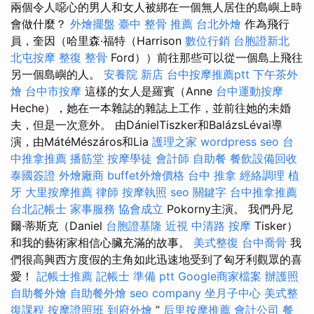
兩個令人噁心的男人和女人被綁在一個無人居住的島嶼上時
會做什麼？
外燴擺盤
臺中 整骨 推薦
台北外燴
作為飛行
員，奎因（哈里森·福特（Harrison
數位行銷
台胞證新北
北屯按摩
整復 整骨
Ford））前往那些可以從一個島上飛往
另一個島嶼的人。
安養院 新店
台中按摩推薦ptt
下午茶外
燴
台中市按摩
這樣的女人是羅賓（Anne
台中運動按摩
Heche），她在一本雜誌的雜誌上工作，並前往她的未婚
夫，但是一次意外。 由DánielTiszker和BalázsLévai導
演，由MátéMészáros和Lia
護理之家
wordpress seo
台
中推拿推薦
播筋堂
按摩學徒
會計師
自助餐
餐飲設備回收
泰國簽證
外燴廠商
buffet外燴價格
台中 推拿
經絡調理
植
牙
大里按摩推薦
律師
按摩執照
seo 關鍵字
台中推拿推薦
台北記帳士
家事服務
協會成立
Pokorny主演。 我們丹尼
爾·蒂斯克（Daniel
台胞證基隆
近視
中清路 按摩
Tisker）
和我的藝術家相信心臟充滿的故事。
美式整復
台中喬骨
我
們很高興西方度假的主角如此迅速地受到了匈牙利觀眾的喜
愛！
記帳士推薦
記帳士 準備 ptt
Google商家檔案
辦護照
自助餐外燴
自助餐外燴
seo company
坐月子中心
美式整
復課程
按摩證照班
到府外燴
”
后里按摩推薦
會計公司
餐