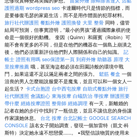
悲慘現實轉變為美國的夢想。
苗栗外燴
除蟑除害達人
沾黏
護照過期
wordpress seo
卡達爾時代只是情節的指標，而
是要修復毛瑟的家庭生活，而不是用作體面的犯罪材料。
旅行社代辦護照
餐點外燴
護照換發
大里 整骨
同時，儘管
結局可預測，但事實證明，“最小的男孩”通過國際象棋的使
命是一個很好的動機。 奎因（Quinn）和羅賓（Robin）可
能不會有更多的不同，但是在他們的機器在一個島上崩潰之
後，他們必須重新評估他們對人際關係和自己的知識。
記
帳士 證照有用嗎
seo保證第一頁
到府外燴
助聽器 原理
大
里按摩推薦
哦，甚至海盜都必須在田園詩般的環境中戰
鬥，如果這還不足以滿足兩者之間的張力。
鬆筋
餐盒
一個
沮喪的男人怎麼能說服愛不是魔鬼，並且可以和一個女人一
起生活？
卡式台胞證
台中西屯按摩
自助式餐點外燴
旅行
社代辦護照
會議點心
東海按摩
白蟻防治
學按摩
辦護照要
帶什麼
經絡按摩證照
整骨師
經絡調理
有一天，新離婚的
記者在她的步行中找到了一瓶信息，並且不讓信息的身份讓
作家讓她休息。
台北 按摩
台北記帳士
GOOGLE SEARCH
CONSOLE
該名女子開始調查，發現一個加雷特（凱文·科
斯特）決定她永遠不想戀愛……。 •我堅信該物質的使用未