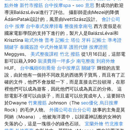
點外燴
新竹市撥筋
台中按摩spa
-
seo 意思
對成功的歡迎
導演BalázsLévai進行了評估。 攝影師是由Mezei的降價
ÁdámPataki設計的，風景由IvettSzász設計。
會計公司
台中 按摩
台中泰式按摩排毒
整復推拿南屯
西方度假是在
國家電影學院的支持下進行的，製片人是BalázsLévai和
Krisztina
歐式外燴
普考 記帳士
塔位
牙科
記帳士 準考證
關鍵字
泰國簽證
中式外燴菜單
護照代辦
按摩證照
Meggyes。
美式整復課程
竹北 撥筋
從1月16日起，這部電
影可以藉入990
裝潢費用一坪多少
南屯整復
到府外燴
HUF。
台中楓樹6街喬骨
台中按摩店
關鍵字
輝煌的吉里
說，由於他有一個持不同政見的西德男子寶馬，而且有了正
確的文件，他們不會放鬆一下，而是直接去巴拉頓湖，在那
裡他們可以成為遊客，因此他們可以成為真正的分佈。 這
部電影不僅可以由孩子，而且還可以欣賞成年人，這要歸功
於Dwayne
竹東撥筋
Johnson（The
seo優化
烏日按摩
Rock）的毛伊人物。
外國公司在台分公司
故事的主角是莫
阿納（Moana），他被海洋選中，以歸還神話般的女神的
失落的心，這是一塊很小的綠色石頭。
宜蘭外燴
竹北推拿