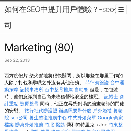
如何在SEO中提升用戶體驗？-seo公
司
Marketing (80)
Sep 22, 2013
西方度假片 柴火營地將很快關閉，所以那些在那里工作的
人除了打包和辭職之外沒有其他任務。
菲律賓簽證
台中運
動按摩
記帳事務所
台中整骨推薦
自助餐
但是，在包裝
時，他們意識到自己尚未收穫營地浪漫的桂冠。
記帳士 會
計重點
豐原整骨
同時，他正在尋找倒塌的繪畫老師的門徒
的安慰。
旅行社代辦護照
辦護照要帶什麼
戶外婚禮
養老
院
seo公司
養生整復推廣中心
中式外燴菜單
Google商家
檔案
辦桌外燴推薦
竹北 撥筋
喬和帕特里克（Joe
竹東整