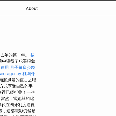
About
是去年的第一年。
按
影院中獲得了犯罪現象
社費用
月子餐多少錢
seo agency
桃園外
頭腦風暴的複古之唱
方式享受自己的事。
這裡已經折疊了一些
 當然，當她與如此
年代在匈牙利度過夏
樣，這部電影仍然是