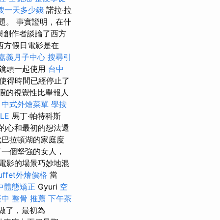
嫂一天多少錢
諾拉·拉
問題。 事實證明，在什
們與創作者談論了西方
西方假日電影是在
嘉義月子中心
搜尋引
的鏡頭一起使用
台中
使得時間已經停止了
假的視覺性比舉報人
中
中式外燴菜單
學按
LE
馬丁·帕特科斯
的心和最初的想法還
代巴拉頓湖的家庭度
了一個堅強的女人，
電影的場景巧妙地混
uffet外燴價格
當
中體態矯正
Gyuri
空
臺中 整骨 推薦
下午茶
樣做了，最初為