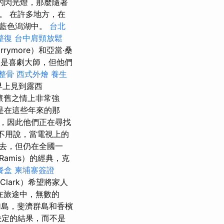
的閃光燈，那麼隨著
。 在許多地方，在
在藍色潟湖中。
台北
整復
台中肩頸放鬆
rrymore）和亞當·桑
分別是喜劇大師，但他們
 整骨
西式外燴
養生
早上見到露西
懷舊之情上非常強
是在這些年來的那
，因此他們正在尋找
不用說，當電視上的
去，但仍在全國一
Ramis）的經典，克
餐盒
柬埔寨簽證
lark）希望將家人
但在旅途中，無數的
加島，斐濟群島和香檳
決定的結果，而不是