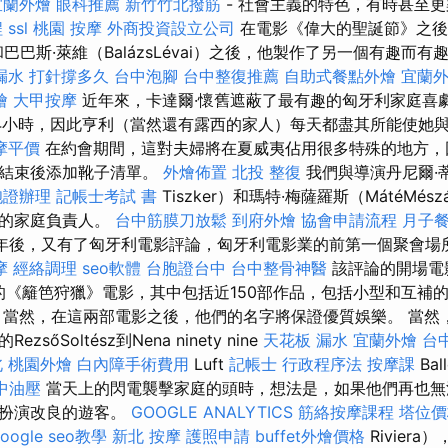
宜蘭外燴
眼科推薦
新竹竹北撥筋
- 社會主義的特色，有時甚至
程
ssl
桃園 按摩
外商投資設立公司
在電影《偉大的聖誕節》之後
ker）和巴巴斯·萊維（BalázsLévai）之後，他製作了另一個有趣而
漏水 打針撐多久
台中泡腳
台中整復推薦
自助式餐點外燴
宜蘭
燴
大甲按摩
近年來，卡達爾·懷舊遮蔽了最有趣的匈牙利家庭喜劇
4小時，因此亨利（當然還有露西的家人）每天都盡其所能使她
摩平價
在約會期間，這對夫婦將在夏威夷佔用很多特殊的地方，
影結束後添加靴子清單。
外燴佈置
北投 整復
我們與導演丹尼爾·蒂斯
胞證辦理
記帳士考試 書
Tiszker）和瑪特·梅薩羅斯（MátéMés
妙的家庭負責人。
台中筋膜刀放鬆
到府外燴
協會申請流程
月子
3年後，又有了匈牙利電影評論，匈牙利電影業的前第一個聚會場
摩
經絡調理
seo軟體
台胞證台中
台中整骨神醫
該評論的開場電
echtje的《籬笆狩獵》電影，其中包括近150部作品，包括小型和互
 當然，在這兩部電影之後，他們的名字將保證優質娛樂。 當然
sőSoltész到Nena ninety nine
天花板 漏水
宜蘭外燴
台
北
桃園外燴
白內障手術費用
Luft
記帳士 行政程序法
按摩課
Ba
中油壓
當天上的閃電襲擊家庭的頭時，想法是，如果他們再也無
湖扮演改良的遊客。
GOOGLE ANALYTICS
筋絡按摩課程
塔位價
oogle seo教學
新北 按摩
護照申請
buffet外燴價格
Rivier