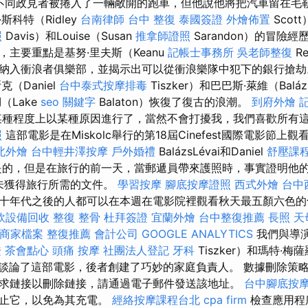
作的持不同政見者被捲入了一輛敞開的跑車，但他說他將把汽車留在
科特（Ridley
台南律師
台中 整復
泰國簽證
外燴佈置
Scott
照
Davis）和Louise（Susan
推拿師證照
Sarandon）的冒險經
主要重點是基努·里夫斯（Keanu
記帳士事務所
吳老師整復
R
納入衝浪者俱樂部，並揭示出可以從衝浪樂隊中犯下的銀行搶
（Daniel
台中泰式按摩排毒
Tiszker）和巴巴斯·萊維（Balá
（Lake
seo 關鍵字
Balaton）恢復了復古的浪潮。
到府外燴
種程度上以某種原因進行了，當然不會打擾我，我們喜歡所有
照
這部電影是在Miskolc舉行的第18屆Cinefest國際電影節
北外燴
台中輕井澤按摩
戶外婚禮
BalázsLévai和Daniel
舒壓課
是的，但是在旅行的前一天，當郵遞員帶來護照時，事實證明他
）尚未獲得旅行所需的文件。
學習按摩
腳底按摩證照
西式外燴
台中
十年代之後的人都可以在本週在電影院裡觀看秋天最五顏六色的
飲設備回收
整復 整骨
杜拜簽證
宜蘭外燴
台中整復推薦
長照
天
le商家檔案
整復推薦
會計公司
GOOGLE ANALYTICS
我們與導演
證
茶會點心
頭痛 按摩
社團法人登記
牙科
Tiszker）和瑪特·梅
ros）談論了這部電影，後者創建了巧妙的家庭負責人。 數據刪除
求鏈接以刪除鏈接，請通過電子郵件發送該地址。
台中腳底按
禁止它，以免為其充電。
經絡按摩課程台北
cpa firm
檢查應用程序