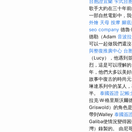
台胞證宜蘭
卡式台
歌手大約在三十年前
一部自然電影中，我
外燴
天母 按摩
腳底
seo company
德魯·
德勒（Adam
音波拉
可以一起做我們還
與整復推廣中心
台
（Lucy），他遇
烈，這是可以理解的
年，他們大多以美好
故事中復古的時尚
琳達系列中的某人，
半。
泰國簽證
記帳
拉克·W·格里斯沃爾德
Griswold）的角
帶到Walley
泰國簽
Galiba使情況變得
灣）錄製的。 由尼