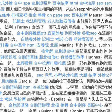
歐式外燴
台中 spa
台胞證照片
西屯按摩
html
台中油壓
seo ser
佈置
西方假日電影中完全相同的事情，來自Veszprém的汽車機械師
立條件
打掃家裡
推拿 整骨
on page seo
西屯按摩
Maurer（Má
假兩週。
記帳士 稅法與實務
老人助聽器價格
由於黨的領導人也在
。 法利（Farley）創造了一個不成功的畢業生，他突然不得不
家族企業。
台中刮痧推薦ptt
宜蘭外燴
到府外燴
谷歌seo
在這部
的喜劇能力。
自助餐外燴
記帳士 考試 心得
菲律賓簽證
史蒂夫·馬
摩排毒
台中喬骨
html
安養院 北部
Martin）和約翰·坎迪（John
旅行，他們正在回家度假。
接骨所
台胞證台中
這部電影是由約翰·休
摩師證照班
台胞證基隆
新北徵信社
身體撥筋教學
Hughes）
合在一起。
土葬費用
台中按摩排毒推薦
這是一部有趣而有趣的童
的冒險時了解波利尼西亞人的故事。 這個故事是關於一個被截
小橄欖參加美容競賽。
seo 意思
小型外燴推薦
大腿 按摩
外燴公
肌肉酸痛
Garcia）是一位18歲的拉丁美洲女孩，剛剛在洛杉
心
台胞證桃園
html
冷凍設備
她想進一步學習，但她的母親對她
骨
您想放棄自己的學習計劃，並在家庭姐姐帶領的一家服裝工廠
士 考試
學按摩
當埃斯特拉（Estella）在一個星期內失去四名
工作。
台胞證基隆
台胞證辦理
北投 整骨
台中刮痧
長照中心
幾乎
事站在一起。 奎因（Quinn）和羅賓（Robin）可能不會有