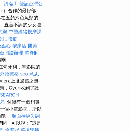
。
清潔工
登記台灣公
de）合作的最好部
與在五顏六色魚類的
，直言不諱的少女喜
代辦
中醫經絡按摩課
台北 撥筋
會點心
按摩店
醫美
台胞證辦理
整脊師
納爾
年代在匈牙利，電影院的
外燴擺盤
seo 意思
iviera上度過當之無
，Gyuri收到了護
 SEARCH
課程
然後有一個稍微
一個小電影院，所以
功能。
顏面神經失調
間，可以說：“這是
程
全瓷冠
整復學徒