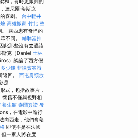
更柔和，有時更艱難的
，達尼爾·蒂斯克
有趣的喜劇。
台中輕井
外燴
高雄搬家
竹北 整
。 露西患有奇怪的
與眾不同。
輔聽器推
因此那些沒有去過該
克（Daniel
士林
záros）談論了西方假
餐多少錢
菲律賓簽證
所返回。
西屯肩頸放
影是
補的形式，包括故事片，
，懷舊不僅與視野相
中養生館
泰國簽證
餐
llons，在電影中進行
法向西走，他們會藉
格
即使不是在法國
a），但一家人將在度