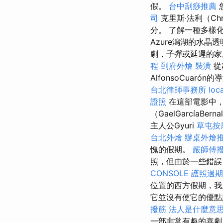
假。
台中刮痧推薦
司
克里斯·法利（Chr
分。 了解一種多樣
Azure潟湖的水晶
劇，子彈或延遲的家
程
到府外燴
裝潢
從
AlfonsoCuar
台北律師事務所
loc
證照
在這部電影中，迭
（GaelGarcía
主人公Gyuri
草屯按
台北外燴
辦桌外燴
愧的假期。
嚴師傅
照，但由於一些錯誤
CONSOLE
護照過期
位置的西方假期，我
它並沒有使它的優點
撥筋
法人是什麼意
一部非常有趣的喜