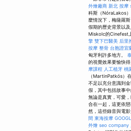
外燴廠商
新北 按摩
科斯（NóraLak
麼情況下，梅薩羅斯
假期的歷史背景以及
Miskolc的Ci
擎
雙下巴醫美
后里
按摩 整骨
台胞證宜
匈牙利許多地方。
的視覺效果要愉快得
摩課程
人工植牙
桃
（MartinPat
不足以充分意識到金
假，其中包括故事中
無論是真實，可愛
合在一起，這更依
然，這些錄音與電影
間
東海按摩
GOOGL
外燴
seo company