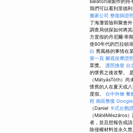
Balaton湖製
我們可以看到里德利·斯
搬家公司
整復師證
了海灘冒險和聚會外，
調查局偵探如何將其
方度假的丹尼爾·蒂斯克
使80年代的巴拉頓湖
白
舊風格的事情在某
第一頁
腳底按摩證
眾獎。
護照換發
台
的懷舊之後攻擊。 
（MátyásTóth
懷舊的人在夏天或八
度假。
台中外燴
餐
程
南區整復
Goog
（Daniel
卡式台胞
（MátéMészá
者，並且想報告或請
除侵權材料並永久