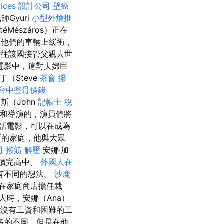
vices
設計公司
壁癌
Gyuri
小型外燴推
téMészáros）正在
他們的車輛上緩衝，
前往該國接管父親去世
電影中，這對夫婦巨
丁（Steve
茶會
撥
台中整骨價錢
斯（John
記帳士 稅
撰寫和導演的，演員們將
話電影，可以在成為
斷的家庭，他與大眾
司
撥筋 解壓
安娜·加
磯讀完高中。
外國人在
有不同的想法。
沙鹿
在家庭商店擔任裁
工人時，安娜（Ana）
沒有工資和困難的工
更多的不同，但是在他