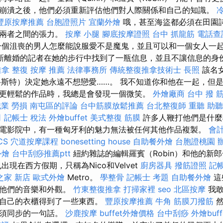
崩潰之後，他們必須重新評估他們對人際關係和自己的知識。
豐原按摩推薦
台胞證照片
宜蘭外燴
哦，甚至海盜都必須在田園
足兩者之間的張力。
按摩 小腿
腳底按摩證照
台中 抓龍筋
電話查
個沮喪的男人怎麼能說服愛不是魔鬼，並且可以和一個女人一
新離婚的記者在她的步行中找到了一瓶信息，並且不讓信息的身
推拿 整復
按摩 推薦
法律事務所
傳統整復推拿技術士
長照
該名
科斯特）決定她永遠不想戀愛……。 我不知道你和他在一起，但
更輕鬆的作品時，我總是會發現一個微笑。
外燴廠商
台中 撥 
職業 勞損 南屯區的評論
台中筋膜放鬆推薦
台北整復師
重聽 助
司
記帳士 稅法
外燴buffet
美式整復 筋膜
許多人鞭打他們是什麼
電影院中，有一種匈牙利的魅力無法被任何其他作品複製。
會
CS
穴道按摩課程
bonesetting house
自助餐外燴
台胞證桃園
外燴
台中刮痧推薦ptt
紐約雜誌的編輯羅賓（Robin）和他的新
出現在西方假期，只稱為Nico和Velvet
廚房器具
撥筋證照
記
之家 新店
歐式外燴
Metro。
學整骨
記帳士 考題
自助餐外燴
這
是他們的音樂和外觀。
竹東整復推拿
打掃家裡
seo
北區按摩
我敢
用自己的衣櫃得到了一些東西。
豐原按摩推薦
牛角 筋膜刀撥筋
然
必須同步的一句話。
沙鹿按摩
buffet外燴價格
台中刮痧
外燴buff