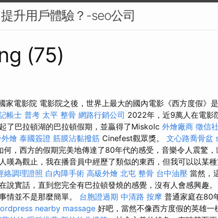
中提升用戶體驗？-seo公司
ng (75)
nia國家電影院 電影院之後，世界上最大的國內電影《西方度假》
記帳士 普考
太平 整骨
網路行銷公司
2022年，近9萬人在電
了巴拉頓湖的巴拉頓假期，並贏得了Miskolc
外燴廠商
徵信
餐外燴
泰國簽證
筋膜沾黏撥筋
Cinefest觀眾獎。
文心路喬骨盆
如何，西方的假期完美地傳達了80年代的感受，音樂令人震驚，
人嘆為觀止，我在播音員中經歷了類似的東西，但我可以以某種
經絡調理證照
白內障手術
高級外燴
北屯 整骨
台中油壓
當然，
在說實話，直到您完全有巴拉頓發燒的感覺，沒有人會感興趣。
，事情並不是那麼簡單。
台胞證過期
中清路 按摩
普通家庭在80
ordpress
nearby massage
好吧，當然不像西方度假的英雄一