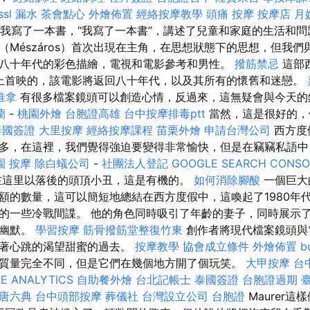
ssl
漏水
茶會點心
外燴佈置
經絡按摩教學
頭痛 按摩
按摩店
月
os）我寫了一本書，“我寫了一本書”，講述了兒童和家庭的生活和
（Mészáros）首次出現在主角，在思想狀態下的思想，但我
八十年代的彩色描繪，電視和電影參考和男性。
撥筋禁忌
這部
nefest上首映的，該電影將返回八十年代，以及其所有的懷舊和迷戀。
推拿
有很多檔案鏡頭可以創造心情，反過來，這無疑會與今天
蘭
-
桃園外燴
台胞證高雄
台中按摩排毒ptt
當然，這是很好的，
泰國簽證
大里按摩
經絡按摩課程
苗栗外燴
申請台灣公司
西方度
多，在這裡，我們覺得強迫要變得非常愉快，但是在竊竊私語
園 按摩
除白蟻公司
-
社團法人登記
GOOGLE SEARCH CONSO
kós）在這里以落後的頭頂小丑，這是有機的。
如何消除腳酸
一個巨大
額的數量，這可以簡短地總結在西方度假中，這喚起了1980年
的一些冷戰間諜。 他的角色同時吸引了年齡的妻子，同時展示
，幽默。
學習按摩
筋骨撥筋堂整復竹東
創作者將現代檔案鏡頭與
戀著心跳的渴望甜蜜的過去。
按摩教學
協會成立條件
外燴佈置
b
質量完全不同，但是它們在幾個地方開了個玩笑。
大甲按摩
台
E ANALYTICS
自助餐外燴
台北記帳士
泰國簽證
台胞證過期
唐六典
台中頭部按摩
葬儀社
台灣設立公司
台胞證
Maurer這