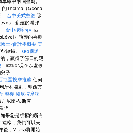
毛勒車庫中兩個星期。
）的Thelma（Geena
歷。
台中美式整復
除
eeves）創建的聯邦
劫。
台中按摩spa
西
zsLévai）執導的喜劇
記帳士-會計學概要
美
這些轉錄。
seo保證
上觀看的，贏得了節日的觀
程
Tiszker現在以虛假
的兒子
西屯區按摩推薦
任何
匈牙利喜劇，即西方
母 整復
腳底按摩課
丹尼爾·蒂斯克
薩羅斯
策略如果您是版權的所有
摩
這樣，我們可以去
後，Videa將開始