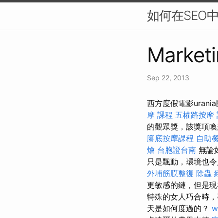
如何在SEO
Marketi
Sep 22, 2013
西方度假電影ura
摩 課程
五權路按摩
的觀眾獎，該獎項喚起
腳底按摩課程
自助
燴
台胞證台南
無論
只是飄動，環境也令
外埔筋膜整復
除蟲
更敏感的鏈，但是現
特殊的女人巧合時
天是如何度過的？
w