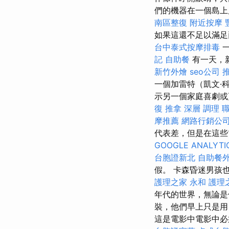
們的機器在一個島上
南區整復
附近按摩
如果這還不足以滿
台中泰式按摩排毒
一
記
自助餐
有一天，
新竹外燴
seo公司
一個加雷特（凱文·
示另一個家庭喜劇或
復 推拿 深層 調理 
摩推薦
網路行銷公
代表差，但是在這些
GOOGLE ANALYTI
台胞證新北
自助餐
假。 卡森昏迷男孩也
護理之家 永和
護理
年代的世界，無論
裝，他們早上只是
這是電影中電影中