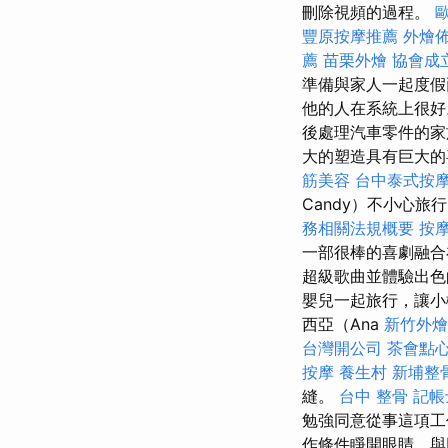
刪除視頻的過程。
豐原按摩推薦
外燴
薦
苗栗外燴
協會成
準備與家人一起度
他的人在系統上很好
後處理汽車零件的
大的塑造具有巨大
筋美容
台中泰式按
Candy）不小心
務相關法規概要
按
一部很棒的喜劇融
超級歌曲並體驗出色
嬰兒一起旅行，讓
西亞（Ana
新竹外燴
台灣開公司
茶會點
按摩
養生村
新埔整
縫。
台中 整骨
記帳
勉強同意從事這項
作條件睜開眼睛，與同