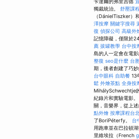
卡達爾的弗里吉德
獨裁統治。
舒壓課
（DánielTisz
澤按摩
關鍵字搜尋
復
偵探公司
高級外
記憶障礙，僅限於2
薦
拔罐教學
台中按
島的人一定會在電
整復
seo是什麼
台
期，後者創建了巧
台中眼科
自助餐
1
鬆
外燴茶點
全身按
MihálySchw
紀錄片和實驗電影。
關，音樂界，從上述的Rez
點外燴
按摩課程台
了BoriPéterfy。
台
用跑車並在巴拉頓
里維埃拉（French
g