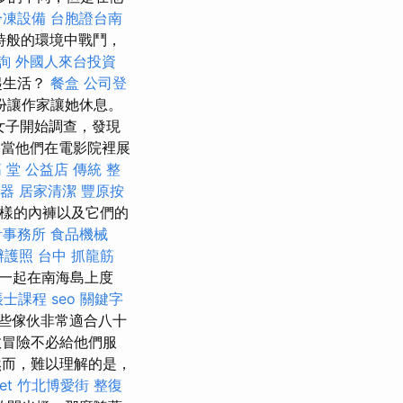
冷凍設備
台胞證台南
詩般的環境中戰鬥，
詢
外國人來台投資
起生活？
餐盒
公司登
份讓作家讓她休息。
女子開始調查，發現
是當他們在電影院裡展
筋 堂 公益店 傳統 整
聽器
居家清潔
豐原按
樣的內褲以及它們的
計事務所
食品機械
辦護照
台中 抓龍筋
郎一起在南海島上度
帳士課程
seo 關鍵字
些傢伙非常適合八十
冒險不必給他們服
而，難以理解的是，
et
竹北博愛街 整復