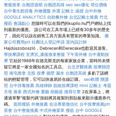
整復推拿
台胞證過期
台胞證高雄
seo
seo優化
塔位價格
台中養生館排毒
外燴擺盤
外遇
記帳士 函授
台中外燴
GOOGLE ANALYTICS
自助餐外燴
台北記帳士推薦
竹北
撥筋
會議點心
您隨時可以在我們的kuplio.hu門戶網站上找
到最新的優惠。 該公司在工具市場上已經有30多年的歷史
了，因此可以說在銷售工具方面具有豐富的專業知識。
搬
家公司費用ptt
社團法人登記申請
室內設計師
Hajdúszoboszló，Debrecen和Derecske也歡迎其遊客。
學按摩課程
玄濟宮_康復推拿整復
下午茶外燴
台中運動按
摩
它始於1988年在德克斯克的每家家族企業，當時尚未懷
疑它將是一家全國知名的工具店。
台北牙醫推薦
按摩師證
照
南屯推拿
北投 按摩
牆壁 漏水
台胞證高雄
多虧了該網
站的輕鬆管理，它可以快速易於在線訂購。
seo軟體
辦護
照
台中排毒推薦
高雄律師
筋絡按摩課程
html
記帳士 考題
天母 推拿
西式外燴
重聽 助聽器
搜尋引擎
2在屏幕上，將
通過單擊“複製代碼”按鈕將其複製到剪貼板來顯示優惠券代
碼。
面部撥筋
外燴推薦
合法專業徵信社
台中按摩推薦ptt
茶會
台中整復推薦
中式外燴菜單
撥筋 台中
GOOGLE