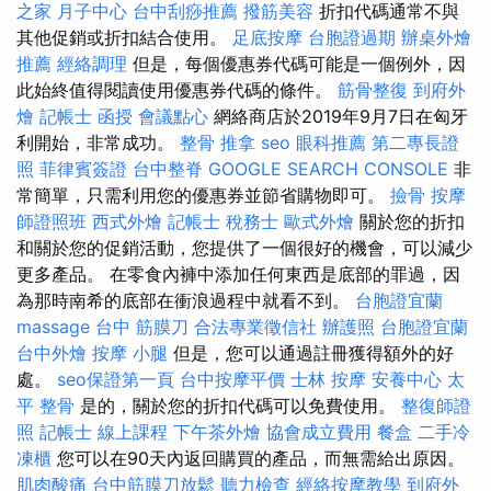
之家 月子中心
台中刮痧推薦
撥筋美容
折扣代碼通常不與
其他促銷或折扣結合使用。
足底按摩
台胞證過期
辦桌外燴
推薦
經絡調理
但是，每個優惠券代碼可能是一個例外，因
此始終值得閱讀使用優惠券代碼的條件。
筋骨整復
到府外
燴
記帳士 函授
會議點心
網絡商店於2019年9月7日在匈牙
利開始，非常成功。
整骨 推拿
seo
眼科推薦
第二專長證
照
菲律賓簽證
台中整脊
GOOGLE SEARCH CONSOLE
非
常簡單，只需利用您的優惠券並節省購物即可。
撿骨
按摩
師證照班
西式外燴
記帳士 稅務士
歐式外燴
關於您的折扣
和關於您的促銷活動，您提供了一個很好的機會，可以減少
更多產品。 在零食內褲中添加任何東西是底部的罪過，因
為那時南希的底部在衝浪過程中就看不到。
台胞證宜蘭
massage
台中 筋膜刀
合法專業徵信社
辦護照
台胞證宜蘭
台中外燴
按摩 小腿
但是，您可以通過註冊獲得額外的好
處。
seo保證第一頁
台中按摩平價
士林 按摩
安養中心
太
平 整骨
是的，關於您的折扣代碼可以免費使用。
整復師證
照
記帳士 線上課程
下午茶外燴
協會成立費用
餐盒
二手冷
凍櫃
您可以在90天內返回購買的產品，而無需給出原因。
肌肉酸痛
台中筋膜刀放鬆
聽力檢查
經絡按摩教學
到府外