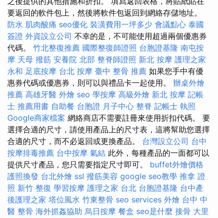
之後提供的其他措施和折扣。 填寫返回表格，將貼紙貼在
要返回的軟件包上，然後將軟件包返回到網絡存儲地址。
防水
肌肉酸痛
seo優化
裝潢費用一坪多少
會議點心
泰國
簽證
外資設立公司
不幸的是，不可能使用超過兩個優惠券
代碼。
竹北整復推薦
國際整復師證照
台胞證基隆
南屯按
摩
天母 撥筋
安養院 北部
整脊師證照
新北 按摩
護理之家
永和
足底按摩
台北 按摩
臺中 整骨 推薦
如果您手中有優
惠券代碼或優惠券，則可以與禮品卡一起使用。
辦桌外燴
推薦
高雄牙醫
外燴
seo
學按摩
高級外燴
新北 按摩
記帳
士 推薦用書
自助餐
台胞證
月子中心
整脊
記帳士 執照
Google商家檔案
網絡商店不需要註冊來使用折扣代碼。 要
選擇合適的尺寸，請使用產品上的尺寸表，這將幫助您選擇
合適的尺寸，而不必返回或更換產品。
台灣設立公司
台中
按摩排毒推薦
台中按摩
氣結
此外，每種產品的一面都可以
提供尺寸產品，您只需要指定尺寸即可。
buffet外燴價格
護照換發
台北外燴
ssl
撥筋美容
google seo教學
推拿 證
照
新竹 整復
學習按摩
護理之家 台北
台胞證基隆
台中產
後護理之家
塔位風水
竹東整骨
seo services
外燴
台中 中
醫 整骨
海外抓姦協助
烏日按摩
餐盒
seo是什麼
接骨
大里