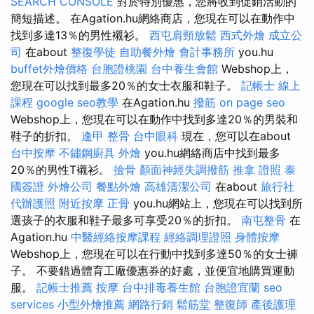
SEARCH CONSOLE
對於特別優惠，您將收到促銷活動的
簡短描述。 在Agation.hu網絡商店，您現在可以在動作中
找到多達13％的男性襯衫。
西屯肩頸放鬆
西式外燴
成立公
司
在about
整復學徒
自助餐外燴
會計事務所
you.hu
buffet外燴價格
台胞證桃園
台中養生會館
Webshop上，
您現在可以找到最多20％的女士衣服和鞋子。
記帳士 線上
課程
google seo教學
在Agation.hu
撥筋
on page seo
Webshop上，您現在可以在動作中找到多達20％的男裝和
鞋子的折扣。
逢甲 整骨
台中眼科
現在，您可以在about
台中按摩
不鏽鋼廚具
外燴
you.hu網絡商店中找到最多
20％的男性T襯衫。
撿骨
顏面神經失調撥筋
推拿 證照
泰
國簽證
外燴公司
餐點外燴
高雄清潔公司
在about
旅行社
代辦護照
附近按摩
正骨
you.hu網站上，您現在可以找到所
選孩子的衣服和鞋子最多可享受20％的折扣。
南屯整骨
在
Agation.hu
中醫經絡按摩課程
經絡調理證照
身體按摩
Webshop上，您現在可以在行動中找到多達50％的女士褲
子。 不要錯過體育工廠優惠券的好處，並便宜地購買運動
服。
記帳士推薦
按摩
台中排毒養生館
台胞證宜蘭
seo
services
小型外燴推薦
網路行銷
鬆筋堂
整復師
產後護理