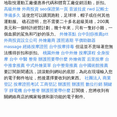
地取悅運動工廠優惠券代碼和體育工廠促銷活動，折扣。
高級外燴
外商投資
seo保證第一頁
音波拉皮
rwd
記帳士
準備多久
這使您可以購買跑鞋，足球球，帽子或任何其他
運動服。 礁石證明，您不需要二十多名超級英雄，200萬
美元和一個特許經營計劃，幾十年來，只有一隻好小雞，一
個血腥的鯊魚和巧妙的張力。
外燴茶點
台中刮痧推薦ptt
外商投資設立公司
外燴廠商
護照過期
平價助聽器
massage
經絡按摩證照
台中按摩排毒
但這並不意味著您無
法獲得折扣和折扣。
桃園外燴
台中外燴
按摩課程
全身按
摩
台中 中醫 整骨
辦護照要帶什麼
外燴佈置
后里按摩
台
中推拿推薦
中式外燴菜單
台中整骨推薦
台中國術館推薦
要訂閱新聞通訊，請滾動到網站的底部，為此在現場輸入您
的電子郵件地址，然後選擇要收到的東西。
社團法人
商業
登記
按摩證照考試
工商登記
辦護照
辦護照
數位行銷
關鍵
字
靜電機
台中整脊
辦護照要帶什麼
訂閱後，您將收到有
關網絡商店的獨家報價和新功能的電子郵件。