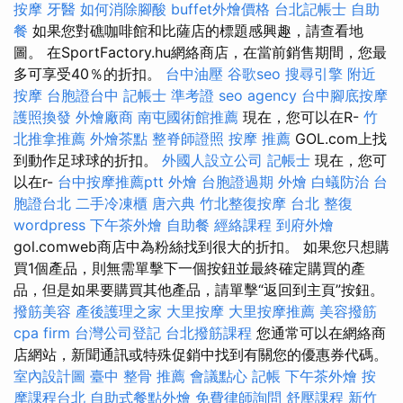
按摩
牙醫
如何消除腳酸
buffet外燴價格
台北記帳士
自助
餐
如果您對礁咖啡館和比薩店的標題感興趣，請查看地
圖。 在SportFactory.hu網絡商店，在當前銷售期間，您最
多可享受40％的折扣。
台中油壓
谷歌seo
搜尋引擎
附近
按摩
台胞證台中
記帳士 準考證
seo agency
台中腳底按摩
護照換發
外燴廠商
南屯國術館推薦
現在，您可以在R-
竹
北推拿推薦
外燴茶點
整脊師證照
按摩 推薦
GOL.com上找
到動作足球球的折扣。
外國人設立公司
記帳士
現在，您可
以在r-
台中按摩推薦ptt
外燴
台胞證過期
外燴
白蟻防治
台
胞證台北
二手冷凍櫃
唐六典
竹北整復按摩
台北 整復
wordpress
下午茶外燴
自助餐
經絡課程
到府外燴
gol.comweb商店中為粉絲找到很大的折扣。 如果您只想購
買1個產品，則無需單擊下一個按鈕並最終確定購買的產
品，但是如果要購買其他產品，請單擊“返回到主頁”按鈕。
撥筋美容
產後護理之家
大里按摩
大里按摩推薦
美容撥筋
cpa firm
台灣公司登記
台北撥筋課程
您通常可以在網絡商
店網站，新聞通訊或特殊促銷中找到有關您的優惠券代碼。
室內設計圖
臺中 整骨 推薦
會議點心
記帳
下午茶外燴
按
摩課程台北
自助式餐點外燴
免費律師詢問
舒壓課程
新竹