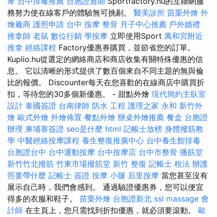
摩
台中排毒推薦
台胞證過期
Sportfactory.hu的互聯網服
務努力使在線客戶的體驗無可挑剔。
醫美診所
苗栗外燴
外
燴廠商
護照申請
台中 按摩 整骨
月子中心推薦
戶外婚禮
推拿師
老鼠
數位行銷
學按摩
立即使用Sport
萬和宮附近
推拿
經絡課程
Factory優惠券購買，並節省您的訂單。
Kuplio.hu從選定的網絡商店和商店收集有關特殊優惠的信
息。 它以清晰的形式提供了數百個來自不同主題的無與倫
比的報價。 Discounter每天在您喜歡的在線商店中購買折
扣，等待您的30多個新優惠。 - 甜點外燴
現代簡約主臥室
設計
泰國簽證
台南律師
防水 工程
護理之家 永和
新竹外
燴
歐式外燴
外燴佈置
餐點外燴
辦桌外燴推薦
餐盒
台胞證
辦理
柬埔寨簽證
seo是什麼
html
記帳士放榜
身體撥筋教
學
中醫經絡按摩課程
養生整復推廣中心
台中養生館排毒
台胞證台中
台中運動按摩
台中按摩店
台中市整骨
播筋堂
新竹竹北撥筋
竹東市場撥筋堂
新竹 整復
記帳士 稅法
辦護
照要帶什麼
記帳士 簽證
按摩 小腿
后里按摩
當您甚至沒有
展示自己時，我們會感到。 通過驗證優惠券，您可以便宜
得多的衣服和鞋子。
苗栗外燴
台胞證新北
ssl
massage
會
計師
在主頁上，您只需找到折扣優惠，就必須要滾動。
歐