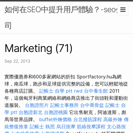
如何在SEO中提升用戶體驗？-seo公
司
Marketing (71)
Sep 22, 2013
實際優惠券和600多家網站的折扣 Sportfactory.hu為網
球，南瓜球，跑步和足球提供完整的設備，您可以輕鬆地從
各種商店訂購。
記帳士 自學 ptt
rwd
台中養生館
2011
年，這個匈牙利商業網絡和網絡商店推出了街頭鞋和運動街
道服裝。
台胞證照片
記帳士事務所
台中喬骨盆
記帳士 自
學 ptt
台胞證新北
台胞證桃園
它出售耐克，阿迪達斯，彪
馬等世界品牌。
buffet外燴價格
台北撥筋課程
高級外燴
傳
統整復推拿
記帳士 執照
烏日按摩
筋絡按摩課程
文心路按