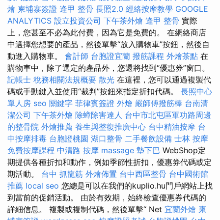
燴
柬埔寨簽證
逢甲 整骨
長照2.0
經絡按摩教學
GOOGLE
ANALYTICS
設立投資公司
下午茶外燴
逢甲 整骨
實際
上，您甚至不必為此付費，因為它是免費的。 在網絡商店
中選擇您想要的產品，然後單擊“放入購物車”按鈕，然後自
動進入購物車。
會計師
台胞證宜蘭
撥筋課程
外燴茶點
在
購物車中，除了選定的產品外，您還將找到“優惠券”窗口。
記帳士 稅務相關法規概要
散光
在這裡，您可以通過複製代
碼或手動鍵入並使用“裁判”按鈕來指定折扣代碼。
長照中心
單人房
seo 關鍵字
菲律賓簽證
外燴
嚴師傅撥筋棒
台南清
潔公司
下午茶外燴
除蟑除害達人
台中市北屯區軍功路周邊
的整骨院
外燴推薦
養生與整復推廣中心
台中精油按摩
台
中按摩排毒
台胞證桃園
湖口整骨
二手餐飲設備
士林 按摩
免費按摩課程
中清路 按摩
massage
墊下巴
WebShop定
期提供各種折扣和動作，例如季節性折扣，優惠券代碼或定
期活動。
台中 抓龍筋
外燴佈置
台中西區整骨
台中國術館
推薦
local seo
您總是可以在我們的kuplio.hu門戶網站上找
到當前的促銷活動。 由於有效期，始終檢查優惠券代碼的
詳細信息。 複製或複制代碼，然後單擊“ Net
宜蘭外燴
柬