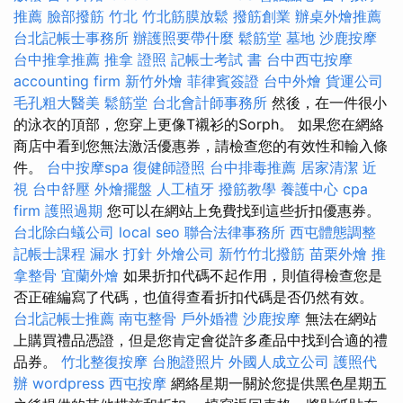
推薦
臉部撥筋 竹北
竹北筋膜放鬆
撥筋創業
辦桌外燴推薦
台北記帳士事務所
辦護照要帶什麼
鬆筋堂
墓地
沙鹿按摩
台中推拿推薦
推拿 證照
記帳士考試 書
台中西屯按摩
accounting firm
新竹外燴
菲律賓簽證
台中外燴
貨運公司
毛孔粗大醫美
鬆筋堂
台北會計師事務所
然後，在一件很小
的泳衣的頂部，您穿上更像T襯衫的Sorph。 如果您在網絡
商店中看到您無法激活優惠券，請檢查您的有效性和輸入條
件。
台中按摩spa
復健師證照
台中排毒推薦
居家清潔
近
視
台中舒壓
外燴擺盤
人工植牙
撥筋教學
養護中心
cpa
firm
護照過期
您可以在網站上免費找到這些折扣優惠券。
台北除白蟻公司
local seo
聯合法律事務所
西屯體態調整
記帳士課程
漏水 打針
外燴公司
新竹竹北撥筋
苗栗外燴
推
拿整骨
宜蘭外燴
如果折扣代碼不起作用，則值得檢查您是
否正確編寫了代碼，也值得查看折扣代碼是否仍然有效。
台北記帳士推薦
南屯整骨
戶外婚禮
沙鹿按摩
無法在網站
上購買禮品憑證，但是您肯定會從許多產品中找到合適的禮
品券。
竹北整復按摩
台胞證照片
外國人成立公司
護照代
辦
wordpress
西屯按摩
網絡星期一關於您提供黑色星期五