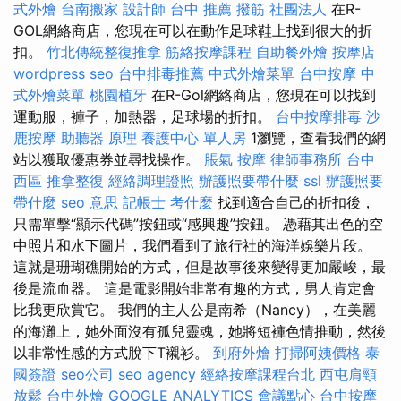
式外燴
台南搬家
設計師
台中 推薦 撥筋
社團法人
在R-
GOL網絡商店，您現在可以在動作足球鞋上找到很大的折
扣。
竹北傳統整復推拿
筋絡按摩課程
自助餐外燴
按摩店
wordpress seo
台中排毒推薦
中式外燴菜單
台中按摩
中
式外燴菜單
桃園植牙
在R-Gol網絡商店，您現在可以找到
運動服，褲子，加熱器，足球場的折扣。
台中按摩排毒
沙
鹿按摩
助聽器 原理
養護中心 單人房
1瀏覽，查看我們的網
站以獲取優惠券並尋找操作。
脹氣 按摩
律師事務所
台中
西區 推拿整復
經絡調理證照
辦護照要帶什麼
ssl
辦護照要
帶什麼
seo 意思
記帳士 考什麼
找到適合自己的折扣後，
只需單擊“顯示代碼”按鈕或“感興趣”按鈕。 憑藉其出色的空
中照片和水下圖片，我們看到了旅行社的海洋娛樂片段。
這就是珊瑚礁開始的方式，但是故事後來變得更加嚴峻，最
後是流血器。 這是電影開始非常有趣的方式，男人肯定會
比我更欣賞它。 我們的主人公是南希（Nancy），在美麗
的海灘上，她外面沒有孤兒靈魂，她將短褲色情推動，然後
以非常性感的方式脫下T襯衫。
到府外燴
打掃阿姨價格
泰
國簽證
seo公司
seo agency
經絡按摩課程台北
西屯肩頸
放鬆
台中外燴
GOOGLE ANALYTICS
會議點心
台中按摩