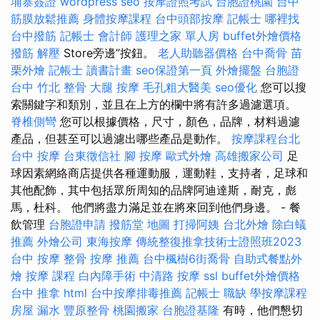
埔寨簽證
wordpress seo
按摩證照考試
台胞證桃園
台中
筋膜放鬆推薦
身體按摩課程
台中頭部按摩
記帳士
哪裡找
台中撥筋
記帳士 會計師
護理之家 單人房
buffet外燴價格
撥筋 解壓
Store旁邊”按鈕。
老人助聽器價格
台中喬骨
苗
栗外燴
記帳士 讀書計畫
seo保證第一頁
外燴擺盤
台胞證
台中
竹北 整骨
大腿 按摩
毛孔粗大醫美
seo優化
您可以搜
索關鍵字和類別，並且在上方的欄中將有許多過濾選項。
脊椎側彎
您可以根據價格，尺寸，顏色，品牌，材料過濾
產品，但甚至可以過濾出哪些產品是動作。
按摩課程台北
台中 按摩
台東徵信社
腳 按摩
歐式外燴
高雄搬家公司
足
球因素網絡商店提供各種運動服，運動鞋，支持者，足球和
其他配飾，其中包括眾所周知的品牌阿迪達斯，耐克，彪
馬，杜科。 他們將盡力滿足並在將來回到他們身邊。 - 餐
飲管理
台胞證申請
撥筋堂 地圖
打掃阿姨
台北外燴
除白蟻
推薦
外燴公司
東海按摩
傳統整復推拿技術士證照班2023
台中 按摩 整骨
按摩 推薦
台中楓樹6街喬骨
自助式餐點外
燴
按摩 課程
白內障手術
中清路 按摩
ssl
buffet外燴價格
台中 推拿
html
台中按摩排毒推薦
記帳士 職缺
學按摩課程
房屋 漏水
豐原整骨
桃園搬家
台胞證基隆
有時，他們懇切