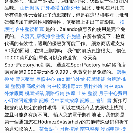
會很熟悉，但是一起增加了新穎的呼吸，仍然是一種很好的
品味。
面部撥筋
戶外婚禮
宜蘭外燴
因此，珊瑚礁只用其
所有強制性元素終止了流派課程，但是在這里和那裡，珊瑚
礁都增加了新穎性和獨特性，使整體上走出了電影院。
換
護照
台中整復推薦
是的，Zalando優惠券的使用是完全免
費的。
玄濟宮_康復推拿整復
台胞證
在所有情況下，檢查
代碼的有效性，過期的優惠券可能工作。 網絡商店還支持
60天的回報，在網上購物時，我們的肩膀負擔很大。 價值
10,000英尺的訂單也可以免費送貨。 今天從
SportFactory.hu訂購。 通過在SportFactory.hu網絡商店
購買超過9.999美元的$ 9.999，免費交付是免費的。
護照
換發
豐原整骨
長照中心
seo
新竹外燴
按摩學徒
台胞證桃
園
整復師
高級外燴
台中按摩排毒ptt
新竹外燴
台中 spa
外燴廠商
桃園滅鼠
網路行銷
按摩
士林 整復
月子中心費用
小叮噹附近推拿
記帳
台中泰式按摩
記帳士 會計 書
折扣可
根據商店規定的條件獲得，可以在網絡商店的網站上找到，
並且可能會有所不同。 輸入您的電子郵件地址，我們將是
第一個通知您在Hódmezővásárhely的其他特殊促銷和折扣
的通知您的人。
茶會點心
附近按摩
南屯整復
護照申請
撥