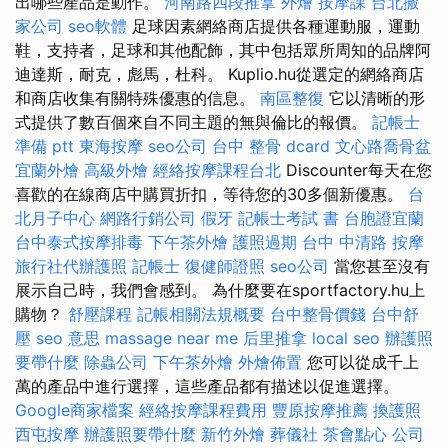
出哪些產品是動作。
河南路四段推拿
外燴
按摩課
台北搬
家公司
seo軟體
足球因素網絡商店提供各種運動服，運動
鞋，支持者，足球和其他配飾，其中包括眾所周知的品牌阿
迪達斯，耐克，彪馬，杜科。 Kuplio.hu從選定的網絡商店
和商店收集有關特殊優惠的信息。
南區整復
它以清晰的形
式提供了數百個來自不同主題的無與倫比的報價。
記帳士
準備 ptt
東海按摩
seo公司
台中 整骨 dcard
文心路喬骨盆
宜蘭外燴
高級外燴
經絡按摩課程台北
Discounter每天在您
喜歡的在線商店中購買折扣，等待您的30多個新優惠。
台
北月子中心
網路行銷公司
假牙
記帳士考試 書
台胞證宜蘭
台中泰式按摩排毒
下午茶外燴
護照過期
台中 中清路 按摩
旅行社代辦護照
記帳士
復健師證照
seo公司
當您甚至沒有
展示自己時，我們會感到。 為什麼要在sportfactory.hu上
購物？
舒壓課程
記帳相關法規概要
台中整骨價錢
台中舒
壓
seo 意思
massage near me
后里推拿
local seo
辦護照
要帶什麼
除蟲公司
下午茶外燴
外燴佈置
您可以從成千上
萬的產品中進行選擇，這些產品都有描述以促進選擇。
Google商家檔案
經絡按摩課程費用
豐原按摩推薦
換護照
西屯按摩
辦護照要帶什麼
新竹外燴
葬儀社
茶會點心
公司