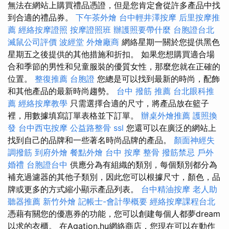
無法在網站上購買禮品憑證，但是您肯定會從許多產品中找
到合適的禮品券。
下午茶外燴
台中輕井澤按摩
后里按摩推
薦
經絡按摩證照
按摩證照班
辦護照要帶什麼
台胞證台北
滅鼠公司評價
波經堂
外燴廠商
網絡星期一關於您提供黑色
星期五之後提供的其他措施和折扣。 如果您想購買適合場
合和季節的男性和兒童服裝的優質女性，那麼您就在正確的
位置。
整復推薦
台胞證
您總是可以找到最新的時尚，配飾
和其他產品的最新時尚趨勢。
台中 撥筋 推薦
台北眼科推
薦
經絡按摩教學
只需選擇合適的尺寸，將產品放在籃子
裡，用數據填寫訂單表格並下訂單。
辦桌外燴推薦
護照換
發
台中西屯按摩
公益路整骨
ssl
您還可以在廣泛的網站上
找到自己的品牌和一些著名時尚品牌的產品。
顏面神經失
調撥筋
到府外燴
餐點外燴
台中 按摩 整骨
撥筋禁忌
戶外
婚禮
台胞證台中
供應分為有組織的類別，每個類別都分為
補充過濾器的其他子類別，因此您可以根據尺寸，顏色，品
牌或更多的方式縮小顯示產品列表。
台中精油按摩
老人助
聽器推薦
新竹外燴
記帳士-會計學概要
經絡按摩課程台北
憑藉有關您的優惠券的功能，您可以創建每個人都夢dream
以求的衣櫃。 在Agation.hu網絡商店，您現在可以在動作