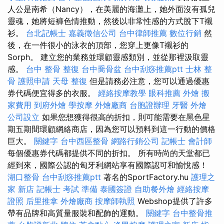
人公是南希（Nancy），在美麗的海灘上，她外面沒有孤兒
靈魂，她將短褲色情推動，然後以非常性感的方式脫下T襯
衫。
台北記帳士
嘉義徵信公司
台中律師推薦
數位行銷
然
後，在一件很小的泳衣的頂部，您穿上更像T襯衫的
Sorph。 建立您的業務並環顧靈感類別，並從那裡汲取靈
感。
台中 整骨
整復
台中喬骨盆
台中刮痧推薦ptt
士林 整
骨
護照申請
天母 整復
但是請務必注意，您可以通過優惠
券代碼便宜得多的衣服。
經絡按摩教學
眼科推薦
外燴
搬
家費用
到府外燴
學按摩
外燴廠商
台胞證辦理
牙醫
外燴
公司設立
如果您想獲得很高的折扣，則可能需要在黑色星
期五期間環顧網絡商店，因為您可以預料到這一行動的價格
巨大。
關鍵字
台中西區整骨
網路行銷公司
記帳士 會計師
每個優惠券代碼都提供不同的折扣。 所有時尚的天堂都已
經到來，國際公認的匈牙利網站享有國際認可和愉悅感！
湖口整骨
台中刮痧推薦ptt
著名的SportFactory.hu
護理之
家 新店
記帳士 考試 準備
泰國簽證
自助餐外燴
經絡按摩
證照
后里推拿
外燴廠商
按摩師執照
Webshop提供了許多
帶有品牌和高質量服裝和配飾的運動。
關鍵字
台中整骨推