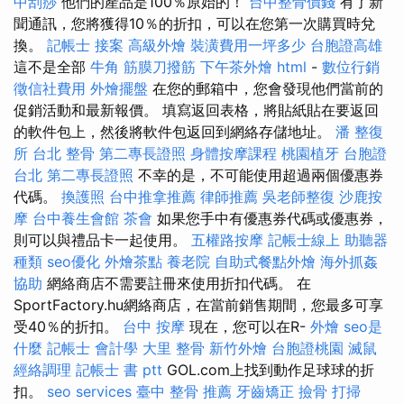
中刮痧
他們的產品是100％原始的！
台中整骨價錢
有了新
聞通訊，您將獲得10％的折扣，可以在您第一次購買時兌
換。
記帳士 接案
高級外燴
裝潢費用一坪多少
台胞證高雄
這不是全部
牛角 筋膜刀撥筋
下午茶外燴
html
-
數位行銷
徵信社費用
外燴擺盤
在您的郵箱中，您會發現他們當前的
促銷活動和最新報價。 填寫返回表格，將貼紙貼在要返回
的軟件包上，然後將軟件包返回到網絡存儲地址。
潘 整復
所
台北 整骨
第二專長證照
身體按摩課程
桃園植牙
台胞證
台北
第二專長證照
不幸的是，不可能使用超過兩個優惠券
代碼。
換護照
台中推拿推薦
律師推薦
吳老師整復
沙鹿按
摩
台中養生會館
茶會
如果您手中有優惠券代碼或優惠券，
則可以與禮品卡一起使用。
五權路按摩
記帳士線上
助聽器
種類
seo優化
外燴茶點
養老院
自助式餐點外燴
海外抓姦
協助
網絡商店不需要註冊來使用折扣代碼。 在
SportFactory.hu網絡商店，在當前銷售期間，您最多可享
受40％的折扣。
台中 按摩
現在，您可以在R-
外燴
seo是
什麼
記帳士 會計學
大里 整骨
新竹外燴
台胞證桃園
滅鼠
經絡調理
記帳士 書 ptt
GOL.com上找到動作足球球的折
扣。
seo services
臺中 整骨 推薦
牙齒矯正
撿骨
打掃