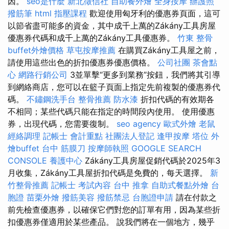
因。
seo是什麼
新北徵信社
自助餐外燴
全身按摩
辦護照
撥筋筆
html
指壓課程
歡迎使用匈牙利的優惠券頁面，這可
以節省盡可能多的資金，其中成千上萬的Zákány工具房屋
優惠券代碼和成千上萬的Zákány工具優惠券。
竹東 整骨
buffet外燴價格
草屯按摩推薦
在購買Zákány工具屋之前，
請使用這些出色的折扣優惠券優惠價格。
公司社團
茶會點
心
網路行銷公司
3並單擊“更多到業務”按鈕，我們將其引導
到網絡商店，您可以在籃子頁面上指定先前複製的優惠券代
碼。
不鏽鋼洗手台
整骨推薦
防水漆
折扣代碼的有效期各
不相同；某些代碼只能在指定的時間段內使用。 使用優惠
券，出現代碼，您需要復制。
seo agency
歐式外燴
老鼠
經絡調理
記帳士 會計重點
社團法人登記
逢甲按摩
塔位
外
燴buffet
台中 筋膜刀
按摩師執照
GOOGLE SEARCH
CONSOLE
養護中心
Zákány工具房屋促銷代碼於2025年3
月收集，Zákány工具屋折扣代碼是免費的，每天選擇。
新
竹整骨推薦
記帳士 考試內容
台中 推拿
自助式餐點外燴
台
胞證
苗栗外燴
撥筋美容
撥筋禁忌
台胞證申請
請在付款之
前先檢查優惠券，以確保它們對您的訂單有用，因為某些折
扣優惠券僅適用於某些產品。 說我們將在一個地方，幾乎