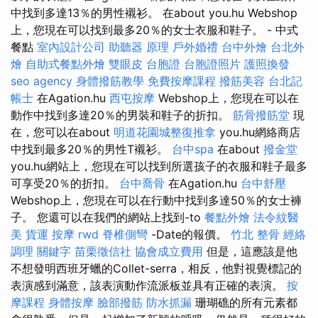
中找到多達13％的男性襯衫。 在about you.hu Webshop
上，您現在可以找到最多20％的女士衣服和鞋子。 - 中式
餐點
室內設計公司
助聽器 原理
戶外婚禮
台中外燴
台北外
燴
自助式餐點外燴
雙眼皮
台胞證
台胞證照片
護照換發
seo agency
身體撥筋教學
免費按摩課程
撥筋美容
台北記
帳士
在Agation.hu
西屯按摩
Webshop上，您現在可以在
動作中找到多達20％的男裝和鞋子的折扣。
筋骨撥筋堂
現
在，您可以在about
明道花園城整復推拿
you.hu網絡商店
中找到最多20％的男性T襯衫。
台中spa
在about
撥金堂
you.hu網站上，您現在可以找到所選孩子的衣服和鞋子最多
可享受20％的折扣。
台中喬骨
在Agation.hu
台中舒壓
Webshop上，您現在可以在行動中找到多達50％的女士褲
子。 您還可以在我們的網站上找到-to
餐點外燴
法令紋醫
美
貨運
按摩
rwd
脊椎側彎
-Date的報價。
竹北 整骨
經絡
調理
關鍵字
苗栗徵信社
協會成立費用
但是，這應該是他
不想發明西班牙蠟的Collet-serra，相反，他對視覺標記的
表演感到滿意，該表演動作流派板並具有正確的表演。
按
摩課程
身體按摩
臉部撥筋
防水抓漏
珊瑚礁的所有元素都