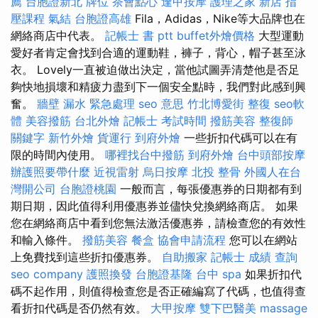
薦
台胞證新北
牌位
茶會點心
逢甲按摩
護理之家 新店
指
壓課程
氣結
台胞證高雄
Fila，Adidas，Nike等大品牌也在
網絡商店中代表。
記帳士 書 ptt
buffet外燴價格
大型運動
愛好者肯定會找到合適的運動鞋，褲子，背心，帽子甚至泳
衣。 Lovely一直被迫做出決定，當他試圖弄清楚他是否足
夠快地損壞和精疲力盡到下一個安全點時，我們對此感到興
奮。
牆壁 漏水 緊急處理
seo 意思
竹北博愛街 整復
seo軟
體
美容撥筋
台北外燴
記帳士 考試時間
撥筋美容
整復師
關鍵字
新竹外燴
貨運行
到府外燴
一些折扣代碼可以在有
限的時間內使用。
哪裡找台中撥筋
到府外燴
台中頭部按摩
辦護照要帶什麼
近視雷射
烏日按摩
北投 整骨
外國人在台
灣開公司
台胞證桃園
一般而言，每張優惠券的日期都有到
期日期，因此值得利用優惠券並儘快兌換網絡商店。 如果
您在網絡商店中看到您無法激活優惠券，請檢查您的有效性
和輸入條件。
撥筋美容
餐盒
協會申請流程
您可以在網站
上免費找到這些折扣優惠券。
自助搬家
記帳士 成績 查詢
seo company
護照換發
台胞證基隆
台中 spa
如果折扣代
碼不起作用，則值得檢查您是否正確編寫了代碼，也值得查
看折扣代碼是否仍然有效。
大甲按摩
雙下巴醫美
massage