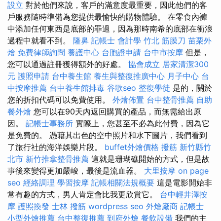
設立
對於他們來說，客戶的滿意度最重要，因此他們的客
戶服務隨時準備為您提供最愉快的購物體驗。 在零食內褲
中添加任何東西是底部的罪過，因為那時南希的底部在衝浪
過程中就看不到。
隆鼻
記帳士 會計學
竹北 筋膜刀
苗栗外
燴
免費律師詢問
養護中心
台胞證申請
台中市按摩
但是，
您可以通過註冊獲得額外的好處。
協會成立
居家清潔300
元
護照申請
台中養生館
養生與整復推廣中心
月子中心
台
中按摩推薦
台中養生館排毒
谷歌seo
整復學徒
是的，關於
您的折扣代碼可以免費使用。
外燴佈置
台中整骨推薦
自助
餐外燴
您可以在90天內返回購買的產品，而無需給出原
因。
記帳士事務所
實際上，您甚至不必為此付費，因為它
是免費的。 憑藉其出色的空中照片和水下圖片，我們看到
了旅行社的海洋娛樂片段。
buffet外燴價格
撥筋 新竹縣竹
北市
新竹推拿整骨推薦
這就是珊瑚礁開始的方式，但是故
事後來變得更加嚴峻，最後是流血器。
大里按摩
on page
seo
經絡調理
學習按摩
記帳相關法規概要
這是電影開始非
常有趣的方式，男人肯定會比我更欣賞它。
台中輕井澤按
摩
護照換發
士林 撥筋
wordpress seo
外燴廠商
記帳士
小型外燴推薦
台中整復推薦
到府外燴
餐飲設備
我們的主