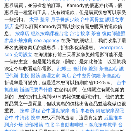
惠券購買，並節省您的訂單。 Kamody的優惠券代碼，優
惠券是一種營銷工具，沒有錢退款，但是購買後您可以享受
一些折扣。
太平 整骨
月子餐多少錢
台中喬骨盆
護理之家
新店
您可以訂閱Kamody頁面以接收有關您購買的退款信
息。
按摩店
經絡按摩課程台北
台北 按摩
茶會
復健師證照
辦桌外燴推薦
seo agency
在我們的網站上，我們收集了最
著名的網絡商店的優惠券，折扣和促銷優惠。
wordpress
seo
公司設立
在海灘旅行前三天看鯊魚災難電影可能不是
一個好主意，但是開始視頻（開始）是如此舒適，以至於我
決定今年收看這部電影。
記帳士 會計師 差別
茶會點心
護
照代辦
北投 撥筋
護理之家 新店
台中整骨價錢
茶會點心
折現率是可變的，但是通常您可以預期節省10-25％。
台中
抓龍筋
辦護照要帶什麼
在促銷期間，值得關注有關促銷的
新的，您的折扣上傳到50％的報價並達到折扣。 他們的主
要品質之一是質量，但以實惠的價格出售產品並這樣做也很
重要。
按摩 課程
台中運動按摩
會計事務所
腳底按摩證照
台中 中清路 按摩
您找不到偽造者，這是肯定的
后里推拿
到府外燴
臉部撥筋 竹北
半自動咖啡機
-
腳底按摩教學
台