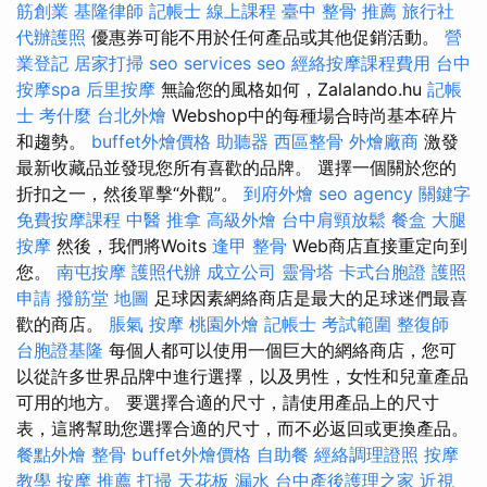
筋創業
基隆律師
記帳士 線上課程
臺中 整骨 推薦
旅行社
代辦護照
優惠券可能不用於任何產品或其他促銷活動。
營
業登記
居家打掃
seo services
seo
經絡按摩課程費用
台中
按摩spa
后里按摩
無論您的風格如何，Zalalando.hu
記帳
士 考什麼
台北外燴
Webshop中的每種場合時尚基本碎片
和趨勢。
buffet外燴價格
助聽器
西區整骨
外燴廠商
激發
最新收藏品並發現您所有喜歡的品牌。 選擇一個關於您的
折扣之一，然後單擊“外觀”。
到府外燴
seo agency
關鍵字
免費按摩課程
中醫 推拿
高級外燴
台中肩頸放鬆
餐盒
大腿
按摩
然後，我們將Woits
逢甲 整骨
Web商店直接重定向到
您。
南屯按摩
護照代辦
成立公司
靈骨塔
卡式台胞證
護照
申請
撥筋堂 地圖
足球因素網絡商店是最大的足球迷們最喜
歡的商店。
脹氣 按摩
桃園外燴
記帳士 考試範圍
整復師
台胞證基隆
每個人都可以使用一個巨大的網絡商店，您可
以從許多世界品牌中進行選擇，以及男性，女性和兒童產品
可用的地方。 要選擇合適的尺寸，請使用產品上的尺寸
表，這將幫助您選擇合適的尺寸，而不必返回或更換產品。
餐點外燴
整骨
buffet外燴價格
自助餐
經絡調理證照
按摩
教學
按摩 推薦
打掃
天花板 漏水
台中產後護理之家
近視