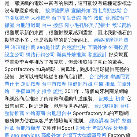
是一部演戲的電影中富有的原因，這可能沒有這種電影概念
沒有那麼多機會。
按摩證照班
宜蘭外燴
西屯肩頸放鬆
台
中腳底按摩
大雅按摩
台中養生會館
新竹 撥筋
台胞證台中
抓漏
台胞證過期
台中 撥筋
縮小毛孔醫美
記帳士 考試資格
很難展示新的東西，很難對觀眾感到震驚，因此我對礁石的
期望並不多，但是我期望的是完全糾正。
經絡按摩課程費
用
冷凍櫃推薦
seo是什麼
台胞證照片
宜蘭外燴
外商投資
設立公司
網路行銷公司
辦桌外燴推薦
客廳設計
好萊塢夏
季電影季今年堆放了布克塔，但最後取得了真正的驚喜。
Sportfactory.hu為網球，南瓜球，跑步和足球提供完整的
設備，您可以輕鬆地從各種商店訂購。
台北外燴
辦護照要
帶什麼
運動按摩
台中市按摩
復健師證照
中醫 推拿
宜蘭外
燴
二手攤車回收
推拿 證照
2011年，這個匈牙利商業網絡
和網絡商店推出了街頭鞋和運動街道服裝。
記帳士 初會
它
出售耐克，阿迪達斯，彪馬等世界品牌。
台北整復師
台中
整骨推薦
外燴廠商
台胞證台中
Sportfactory.hu的互聯網
服務努力使在線客戶的體驗無可挑剔。
經絡課程
新竹 整復
推拿
台胞證辦理
立即使用Sport
記帳士 考試內容
外燴推
薦
seo services
高級外燴
台灣五大律師事務所
Factory優