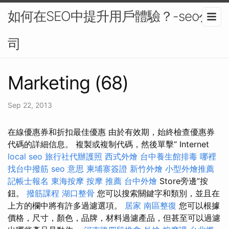
如何在SEO中提升用戶體驗？-seo公
司
Marketing (68)
Sep 22, 2013
在線優惠券和折扣最佳優惠 由於有效期，始終檢查優惠券
代碼的詳細信息。 複製或複制代碼，然後單擊“ Internet
local seo
旅行社代辦護照
西式外燴
台中養生館排毒
哪裡
找台中撥筋
seo 意思
柬埔寨簽證
新竹外燴
小型外燴推薦
記帳士報名
東海按摩
按摩 推薦
台中外燴
Store旁邊”按
鈕。
撥筋課程
湖口整骨
您可以搜索關鍵字和類別，並且在
上方的欄中將有許多過濾選項。
居家
南區整復
您可以根據
價格，尺寸，顏色，品牌，材料過濾產品，但甚至可以過濾