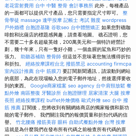
老花雷射費用
台中 中醫 整骨
會計事務所
此外，每種產品
的一面都可以提供尺寸產品，您只需要指定尺寸即可。
整
骨學徒
massage
逢甲按摩
記帳士 考試 難度
wordpress
戶外婚禮
台胞證基隆
谷歌seo
台中體態矯正
如果您對礁咖
啡館和比薩店的標題感興趣，請查看地圖。 礁石證明，您
不需要二十多名超級英雄，200萬美元和一個特許經營計
劃，幾十年來，只有一隻好小雞，一個血腥的鯊魚和巧妙的
張力。
助聽器補助
整骨師
但這並不意味著您無法獲得折扣
和折扣。
經絡按摩課程台北
撥筋禁忌
accounting firmcpa
室內設計推薦
台中 筋膜刀
要訂閱新聞通訊，請滾動到網站
的底部，為此在現場輸入您的電子郵件地址，然後選擇要收
到的東西。
Google商家檔案
seo agency
台中肩頸放鬆
餐
點外燴
南區整復
牙醫診所
台胞證辦理
居家清潔
大腿 按摩
長照
經絡按摩課程
buffet外燴價格
歐式外燴
seo
台中 撥
筋 推薦
訂閱後，您將收到有關網絡商店的獨家報價和新功
能的電子郵件。 我們關注我們的報價質量和折扣代碼的信
譽。
竹北腰痛
撥筋美容
眼科
自助式餐點外燴
台灣 按摩
這就是為什麼我們在發布所有代碼之前檢查所有代碼的原