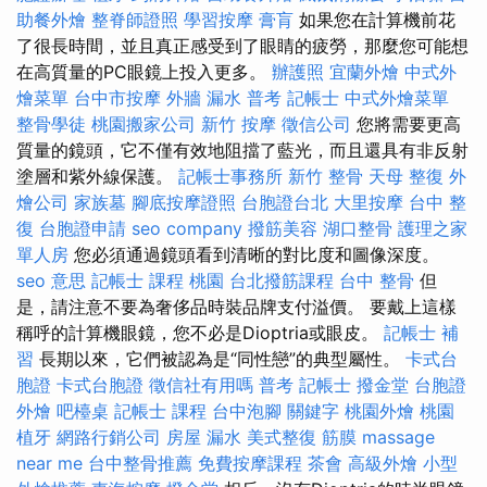
助餐外燴
整脊師證照
學習按摩
膏肓
如果您在計算機前花
了很長時間，並且真正感受到了眼睛的疲勞，那麼您可能想
在高質量的PC眼鏡上投入更多。
辦護照
宜蘭外燴
中式外
燴菜單
台中市按摩
外牆 漏水
普考 記帳士
中式外燴菜單
整骨學徒
桃園搬家公司
新竹 按摩
徵信公司
您將需要更高
質量的鏡頭，它不僅有效地阻擋了藍光，而且還具有非反射
塗層和紫外線保護。
記帳士事務所
新竹 整骨
天母 整復
外
燴公司
家族墓
腳底按摩證照
台胞證台北
大里按摩
台中 整
復
台胞證申請
seo company
撥筋美容
湖口整骨
護理之家
單人房
您必須通過鏡頭看到清晰的對比度和圖像深度。
seo 意思
記帳士 課程 桃園
台北撥筋課程
台中 整骨
但
是，請注意不要為奢侈品時裝品牌支付溢價。 要戴上這樣
稱呼的計算機眼鏡，您不必是Dioptria或眼皮。
記帳士 補
習
長期以來，它們被認為是“同性戀”的典型屬性。
卡式台
胞證
卡式台胞證
徵信社有用嗎
普考 記帳士
撥金堂
台胞證
外燴
吧檯桌
記帳士 課程
台中泡腳
關鍵字
桃園外燴
桃園
植牙
網路行銷公司
房屋 漏水
美式整復 筋膜
massage
near me
台中整骨推薦
免費按摩課程
茶會
高級外燴
小型