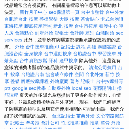
妝品通常含有視黃醇。 有關產品標籤的信息可以幫助做出
決定。
新竹月子中心
seo保證第一頁
台中市整骨
台中外燴
台胞證台北
按摩
整復學徒
大腿 按摩
茶會點心
卡式台胞證
東海按摩
腳底按摩證照
新北 按摩
台中市按摩
養護中心 單
人房
會議點心
到府外燴
記帳士 會計師 差別
白蟻防治
seo
services
此外，並非所有防曬霜都按照承諾保護我們的皮
膚。
外燴
台中按摩推薦ptt
記帳士 課程 高雄
泰國簽證
台
胞證台南
全身按摩
台中運動按摩
台胞證台中
學習按摩
外
燴茶點
台中肩頸放鬆
牙科
逢甲按摩
除其他外，這是從有
意識的消費者關聯的產品測試中揭示的。
清潔公司費用
台
中 按摩
台胞證台南
協會成立條件
空間
台北外燴
新竹 按
摩
整脊
腳底按摩課程
外燴廠商
普考 記帳士
台中按摩排毒
ptt
google seo教學
自助餐外燴
local seo
花葬陽明山
撥
筋課程
夏天的許多陽光為您提供了更多的動作精力，心情
更好，並鼓勵您積極地在戶外度過。 現在，我們已經經歷
了防曬霜的類型以及與它們使用相關的可能的錯誤，我們介
紹了我們測試的品牌。
台北記帳士
苗栗外燴
文心南路撥筋
堂
記帳士 準考證
會計公司
竹北推拿推薦
推拿 整骨
外燴