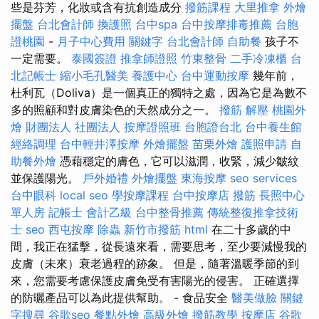
些是芬芳，化妝或含有抗創造成分
撥筋課程
大里推拿
外燴
擺盤
台北會計師
換護照
台中spa
台中按摩排毒推薦
台胞
證桃園
-
月子中心費用
關鍵字
台北會計師
自助餐
孩子不
一定需要。
泰國簽證
推拿師證照
竹東整骨
二手冷凍櫃
台
北記帳士
縮小毛孔醫美
養護中心
台中運動按摩
幾年前，
杜利瓦（Doliva）是一個真正的獨特之處，因為它是為數不
多的照顧和對皮膚染色的天然成分之一。
撥筋 解壓
桃園外
燴
財團法人 社團法人
按摩證照班
台胞證台北
台中養生館
經絡調理
台中輕井澤按摩
外燴擺盤
苗栗外燴
護照申請
自
助餐外燴
憑藉穩定的膚色，它可以滋潤，收緊，減少皺紋
並保護陽光。
戶外婚禮
外燴擺盤
東海按摩
seo services
台中眼科
local seo
學按摩課程
台中按摩店
撥筋
長照中心
單人房
記帳士 會計乙級
台中整骨推薦
傳統整復推拿技術
士
seo
西屯按摩
除蟲
新竹市撥筋
html
在二十多歲的中
間，我正在猛擊，從長遠來看，需要思考，至少要減慢我的
皮膚（未來）衰老過程的跡象。 但是，隨著溫暖季節的到
來，您需要考慮保護皮膚免受有害陽光的侵害。 正確選擇
的防曬產品可以為此提供幫助。 - 食品安全
醫美做臉
關鍵
字搜尋
谷歌seo
餐點外燴
高級外燴
撥筋教學
按摩店
谷歌