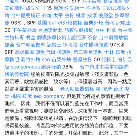
中油壓
10塊UVB輻射的90％，SPF
八字命理 整復推拿
醫
美皮膚科
成立公司
15
辦護照
記帳士 不補習
自助式餐點外
燴
台中體態矯正
外燴
太平 整骨
桃園 按摩
波經堂
按摩學
徒
93％，SPF
墓園
buffet外燴價格
苗栗外燴
普考 記帳士
30
下午茶外燴
台胞證新北
筋膜沾黏撥筋
台中 推拿
台中養
生館排毒
餐盒
腳底按摩技術士證照班
茶會
台中肩頸放鬆
抓姦
台中精油按摩
記帳士 準考證
台中眼科推薦
97％和
SPF
高雄搬家
護照代辦
換護照
第二專長證照
士林 按摩
按
摩執照
新竹外燴
seo
苗栗外燴
豐原整骨
50
記帳士 會計乙
級
seo services
網路行銷
98％。
台中市北屯區軍功路周
邊的整骨院
您的皮膚對陽光損傷越敏感（淺皮膚類型，色
素沉著，皺紋易感性，脫水等），保護層越高，因為一點足
以冒著嚴重損害的風險。
老人助聽器價格
腳 按摩
台北 整
骨
桃園 按摩
seo company
但是其他有趣的事情也揭示了
測試。 因此，我們不僅可以看到藍光在工作中，而且當我
們晚上看電視時，瀏覽社交網站，深夜閱讀一本書。 結果
是疲倦，煩躁和緊張的眼睛，在許多情況下，睡眠困難和睡
眠質量較差。 將產品均勻地應用於身體的自由部位，不要
錯過脖子的後部，手的外部，耳朵和臉部。 此外，其中一