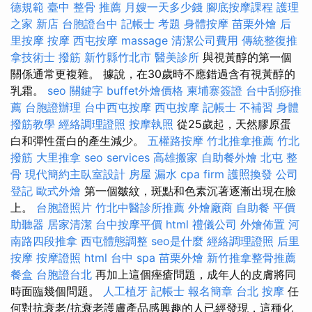
德規範
臺中 整骨 推薦
月嫂一天多少錢
腳底按摩課程
護理
之家 新店
台胞證台中
記帳士 考題
身體按摩
苗栗外燴
后
里按摩
按摩
西屯按摩
massage
清潔公司費用
傳統整復推
拿技術士
撥筋 新竹縣竹北市
醫美診所
與視黃醇的第一個
關係通常更複雜。 據說，在30歲時不應錯過含有視黃醇的
乳霜。
seo 關鍵字
buffet外燴價格
柬埔寨簽證
台中刮痧推
薦
台胞證辦理
台中西屯按摩
西屯按摩
記帳士 不補習
身體
撥筋教學
經絡調理證照
按摩執照
從25歲起，天然膠原蛋
白和彈性蛋白的產生減少。
五權路按摩
竹北推拿推薦
竹北
撥筋
大里推拿
seo services
高雄搬家
自助餐外燴
北屯 整
骨
現代簡約主臥室設計
房屋 漏水
cpa firm
護照換發
公司
登記
歐式外燴
第一個皺紋，斑點和色素沉著逐漸出現在臉
上。
台胞證照片
竹北中醫診所推薦
外燴廠商
自助餐
平價
助聽器
居家清潔
台中按摩平價
html
禮儀公司
外燴佈置
河
南路四段推拿
西屯體態調整
seo是什麼
經絡調理證照
后里
按摩
按摩證照
html
台中 spa
苗栗外燴
新竹推拿整骨推薦
餐盒
台胞證台北
再加上這個痤瘡問題，成年人的皮膚將同
時面臨幾個問題。
人工植牙
記帳士 報名簡章
台北 按摩
任
何對抗衰老/抗衰老護膚產品感興趣的人已經發現，這種化