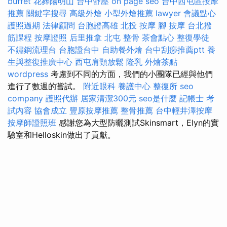
buffet
花葬陽明山
台中舒壓
on page seo
台中西屯區按摩
推薦
關鍵字搜尋
高級外燴
小型外燴推薦
lawyer
會議點心
護照過期
法律顧問
台胞證高雄
北投 按摩
腳 按摩
台北撥
筋課程
按摩證照
后里推拿
北屯 整骨
茶會點心
整復學徒
不鏽鋼流理台
台胞證台中
自助餐外燴
台中刮痧推薦ptt
養
生與整復推廣中心
西屯肩頸放鬆
隆乳
外燴茶點
wordpress
考慮到不同的方面，我們的小團隊已經與他們
進行了數週的嘗試。
附近眼科
養護中心
整復所
seo
company
護照代辦
居家清潔300元
seo是什麼
記帳士 考
試內容
協會成立
豐原按摩推薦
整骨推薦
台中輕井澤按摩
按摩師證照班
感謝您為大型防曬測試Skinsmart，Elyn的實
驗室和Helloskin做出了貢獻。