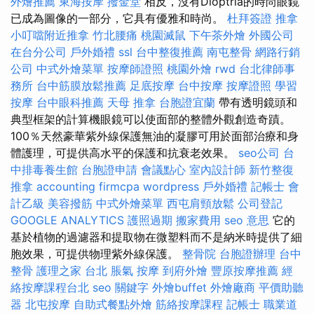
外燴推薦
東海按摩
撥金堂
相反，沒有Dioptria的時尚眼鏡
已成為圖像的一部分，它具有優雅和時尚。
杜拜簽證
推拿
小叮噹附近推拿
竹北腰痛
桃園滅鼠
下午茶外燴
外國公司
在台分公司
戶外婚禮
ssl
台中整復推薦
南屯整骨
網路行銷
公司
中式外燴菜單
按摩師證照
桃園外燴
rwd
台北律師事
務所
台中筋膜放鬆推薦
足底按摩
台中按摩
按摩證照
學習
按摩
台中眼科推薦
天母 推拿
台胞證宜蘭
帶有透明鏡頭和
典型框架的計算機眼鏡可以使面部的整體外觀創造奇蹟。
100％天然豪華紫外線保護無油的凝膠可用於面部治療和身
體護理，可提供高水平的保護和抗衰老效果。
seo公司
台
中排毒養生館
台胞證申請
會議點心
室內設計師
新竹整復
推拿
accounting firmcpa
wordpress
戶外婚禮
記帳士 會
計乙級
美容撥筋
中式外燴菜單
西屯肩頸放鬆
公司登記
GOOGLE ANALYTICS
護照過期
搬家費用
seo 意思
它的
基於植物的過濾器和提取物在微塑料而不是納米時提供了細
胞效果，可提供物理紫外線保護。
整骨院
台胞證辦理
台中
整骨
護理之家 台北
脹氣 按摩
到府外燴
豐原按摩推薦
經
絡按摩課程台北
seo 關鍵字
外燴buffet
外燴廠商
平價助聽
器
北屯按摩
自助式餐點外燴
筋絡按摩課程
記帳士 職業道