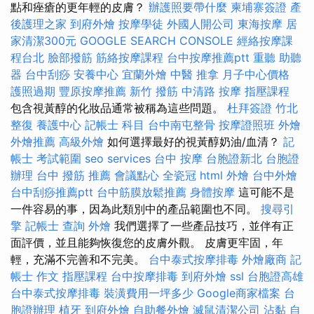
點和痤瘡的更年輕的皮膚？
辦護照要帶什麼
柬埔寨簽證
產
後護理之家
到府外燴
按摩學徒
外國人開公司
東海按摩
居
家清潔300元
GOOGLE SEARCH CONSOLE
經絡按摩課
程台北
臉部撥筋
筋絡按摩課程
台中按摩推薦ptt
重聽 助聽
器
台中刮痧
安養中心
宜蘭外燴
中醫 推拿
月子中心價格
護照過期
豐原按摩推薦
新竹 撥筋
中清路 按摩
指壓課程
包含視黃醇的化妝品通常被稱為這些問題。
杜拜簽證
竹北
整復
養護中心
記帳士 科目
台中南屯整骨
按摩證照班
外燴
外燴推薦
高級外燴
如何選擇最好的視黃醇奶油/血清？
記
帳士 考試範圍
seo services
台中 按摩
台胞證新北
台胞證
辦理
台中 撥筋 推薦
會議點心
全瓷冠
html
外燴
台中外燴
台中刮痧推薦ptt
台中筋膜放鬆推薦
身體按摩
這可能不是
一件容易的事，因為此類別中的產品範圍也不同。
搜尋引
擎
記帳士 查詢
外燴
我們選擇了一些產品技巧，並伴有正
面評價，並且能夠恢復您的皮膚外觀。 皮膚更牢固，年
輕，充滿不完善和不完美。
台中泰式按摩排毒
外燴廠商
記
帳士 作文
指壓課程
台中按摩排毒
到府外燴
ssl
台胞證高雄
台中泰式按摩排毒
裝潢費用一坪多少
Google商家檔案
台
胞證辦理
植牙
到府外燴
自助餐外燴
滅鼠清潔公司
沾黏
自