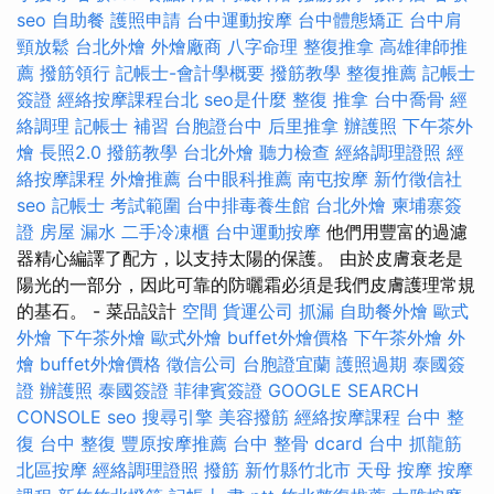
seo
自助餐
護照申請
台中運動按摩
台中體態矯正
台中肩
頸放鬆
台北外燴
外燴廠商
八字命理 整復推拿
高雄律師推
薦
撥筋領行
記帳士-會計學概要
撥筋教學
整復推薦
記帳士
簽證
經絡按摩課程台北
seo是什麼
整復 推拿
台中喬骨
經
絡調理
記帳士 補習
台胞證台中
后里推拿
辦護照
下午茶外
燴
長照2.0
撥筋教學
台北外燴
聽力檢查
經絡調理證照
經
絡按摩課程
外燴推薦
台中眼科推薦
南屯按摩
新竹徵信社
seo
記帳士 考試範圍
台中排毒養生館
台北外燴
柬埔寨簽
證
房屋 漏水
二手冷凍櫃
台中運動按摩
他們用豐富的過濾
器精心編譯了配方，以支持太陽的保護。 由於皮膚衰老是
陽光的一部分，因此可靠的防曬霜必須是我們皮膚護理常規
的基石。 - 菜品設計
空間
貨運公司
抓漏
自助餐外燴
歐式
外燴
下午茶外燴
歐式外燴
buffet外燴價格
下午茶外燴
外
燴
buffet外燴價格
徵信公司
台胞證宜蘭
護照過期
泰國簽
證
辦護照
泰國簽證
菲律賓簽證
GOOGLE SEARCH
CONSOLE
seo
搜尋引擎
美容撥筋
經絡按摩課程
台中 整
復
台中 整復
豐原按摩推薦
台中 整骨 dcard
台中 抓龍筋
北區按摩
經絡調理證照
撥筋 新竹縣竹北市
天母 按摩
按摩