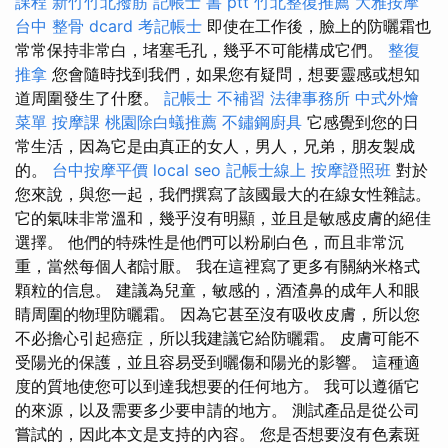
課程
新竹竹北撥筋
記帳士 書 ptt
竹北整復推薦
大雅按摩
台中 整骨 dcard
考記帳士
即使在工作後，臉上的防曬霜也
常常保持非常白，堵塞毛孔，幾乎不可能構成它們。
整復
推拿
您會隨時找到我們，如果您有疑問，想要靈感或想知
道周圍發生了什麼。
記帳士 不補習
法律事務所
中式外燴
菜單
按摩課
桃園除白蟻推薦
不鏽鋼廚具
它感覺到您的日
常生活，因為它是由真正的女人，男人，兄弟，朋友製成
的。
台中按摩平價
local seo
記帳士線上
按摩證照班
對於
您來說，與您一起，我們撰寫了該國最大的在線女性雜誌。
它的氣味非常溫和，幾乎沒有明顯，並且是敏感皮膚的絕佳
選擇。 他們的特殊性是他們可以粉刷白色，而且非常沉
重，當然每個人都討厭。 我在這裡寫了更多有關納米格式
顆粒的信息。 建議為兒童，敏感的，酒渣鼻的成年人和眼
睛周圍的物理防曬霜。 因為它甚至沒有吸收皮膚，所以您
不必擔心引起癌症，所以我建議它給防曬霜。 皮膚可能不
受陽光的保護，並且容易受到曬傷和陽光的影響。 這種適
度的質地使您可以到達我想要的任何地方。 我可以遵循它
的來源，以及需要多少要申請的地方。 測試產品是從公司
嘗試的，因此本文是支持的內容。 您是否想要沒有色素斑