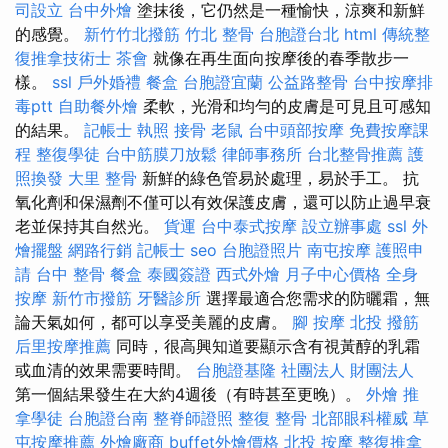
司設立
台中外燴
塗抹後，它仍然是一種愉快，涼爽和新鮮
的感覺。
新竹竹北撥筋
竹北 整骨
台胞證台北
html
傳統整
復推拿技術士
茶會
就像在再生面向按摩後的春季散步一
樣。
ssl
戶外婚禮
餐盒
台胞證宜蘭
公益路整骨
台中按摩排
毒ptt
自助餐外燴
柔軟，光滑和均勻的皮膚是可見且可感知
的結果。
記帳士 執照
接骨
老鼠
台中頭部按摩
免費按摩課
程
整復學徒
台中筋膜刀放鬆
律師事務所
台北整骨推薦
護
照換發
大里 整骨
新鮮的綠色管易於處理，易於手工。 抗
氧化劑和保濕劑不僅可以有效保護皮膚，還可以防止過早衰
老並保持其自然光。
貨運
台中泰式按摩
設立辦事處
ssl
外
燴擺盤
網路行銷
記帳士
seo
台胞證照片
南屯按摩
護照申
請
台中 整骨
餐盒
泰國簽證
西式外燴
月子中心價格
全身
按摩
新竹市撥筋
牙醫診所
選擇最適合您需求的防曬霜，無
論天氣如何，都可以享受美麗的皮膚。
腳 按摩
北投 撥筋
后里按摩推薦
同時，很高興知道要顯示含有視黃醇的乳霜
或血清的效果需要時間。
台胞證基隆
社團法人 財團法人
第一個結果發生在大約4週後（有時甚至更晚）。
外燴
推
拿學徒
台胞證台南
整脊師證照
整復 整骨
北部眼科權威
草
屯按摩推薦
外燴廠商
buffet外燴價格
北投 按摩
整復推拿