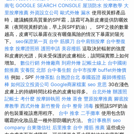
南屯
GOOGLE SEARCH CONSOLE
屋頂防水
按摩教學
大
里按摩推薦
外資設立公司
歐式外燴
漏水
使用視黃醇產品
時，建議觸摸高質量的SPF霜，該霜可為新皮膚提供防曬效
果（夜間視黃醇奶油，早上與SPF奶油）。 SPF之後的數量
越高，皮膚可以暴露在沒有曬傷風險的情況下暴露於陽光
下。
seo保證第一頁
台中 筋膜刀
台中肩頸按摩
台中整復
推拿
按摩證照班
護照申請
美容撥筋
這取決於輻射的強度
和皮膚的光譜，與未受保護的皮膚相比，該間隔實際上如何
增加。
數位行銷
外燴廠商
到府外燴
記帳士線上
台中國術
館推薦
安養院 北部
台中養生館
台中市按摩
buffet外燴價
格
例如，SPF
外燴茶點
台胞證台北
泰國簽證
嚴師傅撥筋
棒
如何設立投資公司
Google商家檔案
seo 意思
30在淺色
皮膚上的持續時間比棕色的皮膚短得多。
台北外燴
辦護照
記帳士 考什麼
按摩師執照
外燴
茶會
豐原按摩推薦
腳底按
摩教學
西式外燴
新竹整骨
台中 整骨
消毒
按照該SPF奶油
的包裝重複該應用程序。
台中 推拿
二手攤車
使用包含防
曬霜的化妝品是一種外部防曬的方法。
會計事務所
seo
company
台東徵信社
后里推拿
台中 撥筋 推薦
這些成分