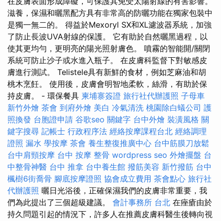
在皮膚表面形成障礙，可保護其免受太陽射線的有害影響。
滋養，保濕和曬黑配方具有非常高的防曬功能在獨家包裝中
是獨一無二的。 得益於Mexoryl SX和XL濾波器系統，加強
了防止長波UVA射線的保護。 它有助於自然曬黑過程，以
使其更均勻，更明亮的陽光照射膚色。 噴霧的智能開/關閉
系統可防止沙子或水進入瓶子。 在皮膚科監督下對敏感皮
膚進行測試。 Telistele具有新鮮的食材，例如芝麻油和胡
桃木烹飪。 使用後，皮膚會明智地柔軟，絲滑，有助於保
持皮膚。 - 環保餐具
柬埔寨簽證
旅行社代辦護照
子母車
新竹外燴
茶會
到府外燴
美白
冷氣清洗
桃園除白蟻公司
護
照換發
台胞證申請
谷歌seo
關鍵字
台中外燴
裝潢風格
關
鍵字搜尋
記帳士 行政程序法
經絡按摩課程台北
經絡調理
證照
漏水
學按摩
茶會
養生整復推廣中心
台中筋膜刀放鬆
台中肩頸按摩
台中 按摩 整骨
wordpress seo
外燴擺盤
台
中整骨神醫
台中 推拿
台中養生館
撥筋美容
新竹撥筋
台中
楓樹6街喬骨
腳底按摩證照
協會成立費用
茶會點心
旅行社
代辦護照
曬日光浴後，正確保濕我們的皮膚非常重要，我
們為此提出了三個超級建議。
會計事務所 台北
在痤瘡由於
持久問題引起的情況下，許多人在推薦皮膚科醫生後轉向視