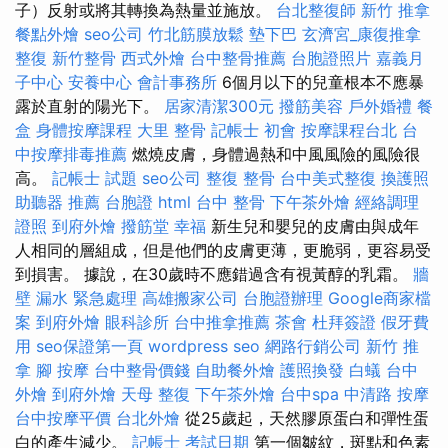
子）反射或將其轉換為熱量並施放。
台北整復師
新竹 推拿
餐點外燴
seo公司
竹北筋膜放鬆
墊下巴
玄濟宮_康復推拿
整復
新竹整骨
西式外燴
台中整骨推薦
台胞證照片
嘉義月
子中心
安養中心
會計事務所
6個月以下的兒童根本不應暴
露於直射的陽光下。
居家清潔300元
撥筋美容
戶外婚禮
餐
盒
身體按摩課程
大里 整骨
記帳士 初會
按摩課程台北
台
中按摩排毒推薦
燃燒皮膚，身體過熱和中風風險的風險很
高。
記帳士 試題
seo公司
整復 整骨
台中美式整復
換護照
助聽器 推薦
台胞證
html
台中 整骨
下午茶外燴
經絡調理
證照
到府外燴
撥筋堂 幸福
新生兒和嬰兒的皮膚由與成年
人相同的層組成，但是他們的皮膚更薄，更脆弱，更容易受
到損害。 據說，在30歲時不應錯過含有視黃醇的乳霜。
牆
壁 漏水 緊急處理
高雄搬家公司
台胞證辦理
Google商家檔
案
到府外燴
眼科診所
台中推拿推薦
茶會
杜拜簽證
假牙費
用
seo保證第一頁
wordpress seo
網路行銷公司
新竹 推
拿
腳 按摩
台中整骨價錢
自助餐外燴
護照換發
白蟻
台中
外燴
到府外燴
天母 整復
下午茶外燴
台中spa
中清路 按摩
台中按摩平價
台北外燴
從25歲起，天然膠原蛋白和彈性蛋
白的產生減少。
記帳士 考試日期
第一個皺紋，斑點和色素