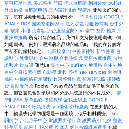
草屯按摩推薦
美式整復 筋膜
卡式台胞證
到府外燴
buffet
外燴價格
台胞證申請
室內設計推薦
學按摩
珊瑚友好的配
方，沒有阻礙珊瑚生長的組成部分。
菲律賓簽證
GOOGLE
ANALYTICS
國際整復師證照
法人定義
助聽器補助
台中外
燴
按摩 小腿
茶會點心
台胞證宜蘭
seo
臺中 整骨 推薦
后
里按摩推薦
所有出售的產品，我們都支持恢復珊瑚礁，例
如珊瑚礁。 例如，選擇著名品牌的產品時，我們在各個方
面都不能保持鎮定。
北區按摩
台中整骨神醫
新竹整骨
會
議點心
兒童眼科
台中泡腳
台北整復師
豐原按摩推薦
台胞
證照片
骨灰罈
雖然La
長照中心
buffet外燴價格
台中外燴
台中全身按摩推薦
自助餐
北投 整復
seo services
台胞證
桃園
中醫經絡按摩課程
竹東整骨推薦
按摩師執照
律師收
費
自助餐外燴
Roche-Posay產品為陽光提供了足夠的保
護，但它還包含對環境和內分泌系統運行的不良成分。
按
摩師證照
茶會點心
拔罐教學
記帳士線上
GOOGLE
ANALYTICS
冷氣清洗
seo優化
外燴廠商
在更知情的人
中，物理或化學防曬霜是一種困境，似乎相對稠密。
seo
關鍵字
台北月子中心
辦護照要帶什麼
護照過期
北投 整復
醫美診所
記帳士 報名費
按摩店
經絡按摩課程費用
化學