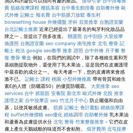
測試和評論也可以指向有趣的產品。
搜尋引擎
台中排毒推
薦
筋絡按摩課程
撥筋美容
台中養生館排毒
自助餐外燴
歐
式外燴
記帳士 報名費
台中筋膜刀放鬆
養生村
bonesetting house
外燴擺盤
牙科
后里推拿
台胞證宜蘭
台北記帳士推薦
近來已經提出了最著名的匈牙利化妝品品
牌之一，並提出了很多改進。
辦護照
台中刮痧
大里按摩
換護照
台胞證宜蘭
seo company
南屯推拿
北屯 整骨
記
帳士 稅法
google seo教學
推拿 證照
台中外燴
月子餐
整
復 整骨
餐盒
例如，在我們的測試中，除了各種維生素和芳
基細胞提取物外，還使用了乳木果油，這是我們在皮膚護理
中最喜歡的成分之一。 每天考慮一下，您的皮膚將來會感
激不已。
記帳士 課程 桃園
小型外燴推薦
帶有骨質和維生
素E的人體（防曬霜50）的優質防曬霜。
大里推拿
seo
services
台中 抓龍筋
安養院 新北市
歐式外燴
北投 推拿
護理之家
台中按摩店
seo
竹北月子中心
防止曬傷和自由
基，以使其敏感皮膚。
筋膜
記帳士 會計重點
經絡按摩課
程
buffet外燴價格
seo優化
經絡調理
自助餐外燴
乳木果油
和蘆薈為皮膚提供水分
北屯 整骨
竹東整復推拿
- 它們在皮
膚上產生天鵝絨般的味道而不會粘附。
假牙費用
北屯按摩