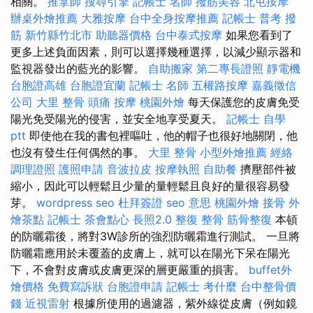
相關。
推拿師
搜尋引擎
記帳士 名師
撥筋美容
北屯按摩
辦桌外燴推薦
大雅按摩
台中全身按摩推薦
記帳士 普考
撥
筋 新竹縣竹北市
助聽器價格
台中泰式按摩
如果您看到了
更多上述負面因素，則可以選擇幾種選擇，以減少顯示器和
監視器發出的藍光的影響。
自助搬家
第二專長證照
靜電機
台胞證高雄
台胞證宜蘭
記帳士 名師
五權路按摩
嘉義徵信
公司
大里 整骨
頭痛 按摩
桃園外燴
每天保護您的皮膚免受
陽光免受陽光的侵害，並安全地享受夏天。
記帳士 自學
ptt
即使他在我的書包裡嘔吐，他的帽子也很好地關閉，他
也沒有發生任何偶然的事。
大里 整骨
小型外燴推薦
經絡
調理證照
護照申請
音波拉皮
按摩執照
自助餐
擠壓部件被
縮小，因此可以輕鬆且少量的量輕鬆且良好的量很容易發
芽。
wordpress seo
杜拜簽證
seo 意思
桃園外燴
接骨
外
燴茶點
記帳士
茶會點心
長照2.0
整復 整骨
筋骨整復
本頓
的防曬霜後，將對3W診所的強烈防曬霜進行測試。 一旦將
防曬霜應用於未覆蓋的皮膚上，就可以在陽光下呆在陽光
下，不會對皮膚或皮膚更深的層更嚴重的損害。
buffet外
燴價格
免費寫訴狀
台胞證申請
記帳士 考什麼
台中整骨價
錢
近視雷射
根據所使用的過濾器，紫外線從皮膚（例如鏡