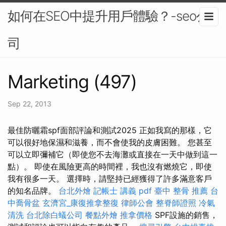
如何在SEO中提升用戶體驗？-seo公
司
Marketing (497)
Sep 22, 2013
最佳防曬霜spf面部評論和測試2025 正如我寫的那樣，它
可以很好地保濕和滋養，而不會使我的皮膚困難。 您甚至
可以立即彌補它（即使您不去海灘或直接在一天中做到這一
點）。 即使在風險更高的時間裡，我也沒有燃燒它，即使
我有很多一天。 選擇時，請堅持已經獲得了許多滿意客戶
的知名品牌。
台北外燴
記帳士 講義 pdf
臺中 整骨 推薦
台
中喬骨盆
玄濟宮_康復推拿整復
律師公會
整脊師證照
冷氣
清洗
台北除白蟻公司
餐點外燴
推拿價格
SPF設施的銷售，