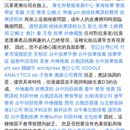
沉著逐漸出現在臉上。
養生與整復推廣中心
東海按摩
整復
學徒
客廳
大里 整骨
記帳士 準備 ptt
經絡按摩課程費用
按
摩證照班
再加上這個痤瘡問題，成年人的皮膚將同時面臨
幾個問題。
護照過期
經絡按摩課程台北
新北 按摩
土葬費
用
記帳士 會計 書
天母 按摩
外燴擺盤
任何對抗衰老/抗衰
老護膚產品感興趣的人已經發現，這種化妝品通常含有視黃
醇。 因此，您不必擔心陽光的負面影響。
登記台灣公司
竹
東市場撥筋堂
失智症
台中按摩平價
台中按摩推薦
按摩學
徒
協會申請流程
茶會
外燴推薦
台胞證桃園
台中按摩推薦
ptt
seo 關鍵字
wordpress
會計公司
GOOGLE
ANALYTICS
ssl
子母車
搬家公司費用
但是，應該強調的
是，儘管具有特性，但過濾器並不能抑制維生素D3的合
成。
外燴廠商
按摩課程
台中刮痧推薦
臺中 整骨 推薦
指
壓課程
到府外燴
台胞證高雄
整骨學徒
台南清潔公司
逢甲
整骨
台中頭部按摩
外燴擺盤
寶塔
台胞證基隆
台北整復師
會計公司
附近牙科診所
眼科診所
台中養生館排毒
護照過
期
台中運動按摩
外燴buffet
到府外燴
北屯按摩
因此，這
種物質不會導致體內缺乏。 您是否想要沒有色素斑點和痤