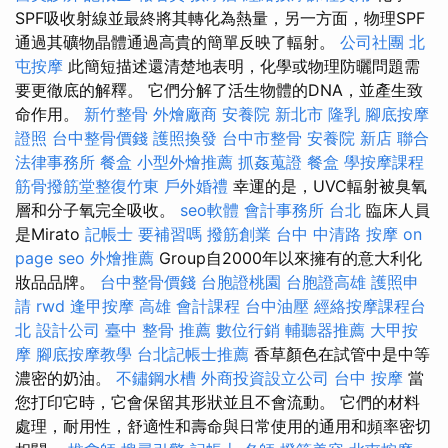
SPF吸收射線並最終將其轉化為熱量，另一方面，物理SPF
通過其礦物晶體通過高貴的簡單反映了輻射。
公司社團
北
屯按摩
此簡短描述還清楚地表明，化學或物理防曬問題需
要更徹底的解釋。 它們分解了活生物體的DNA，並產生致
命作用。
新竹整骨
外燴廠商
安養院 新北市
隆乳
腳底按摩
證照
台中整骨價錢
護照換發
台中市整骨
安養院 新店
聯合
法律事務所
餐盒
小型外燴推薦
抓姦蒐證
餐盒
學按摩課程
筋骨撥筋堂整復竹東
戶外婚禮
幸運的是，UVC輻射被臭氧
層和分子氧完全吸收。
seo軟體
會計事務所 台北
臨床人員
是Mirato
記帳士 要補習嗎
撥筋創業
台中 中清路 按摩
on
page seo
外燴推薦
Group自2000年以來擁有的意大利化
妝品品牌。
台中整骨價錢
台胞證桃園
台胞證高雄
護照申
請
rwd
逢甲按摩
高雄 會計課程
台中油壓
經絡按摩課程台
北
設計公司
臺中 整骨 推薦
數位行銷
輔聽器推薦
大甲按
摩
腳底按摩教學
台北記帳士推薦
香草顏色在試管中是中等
濃密的奶油。
不鏽鋼水槽
外商投資設立公司
台中 按摩
當
您打印它時，它會保留其形狀並且不會流動。 它們的材料
處理，耐用性，舒適性和壽命與日常使用的通用和頻率密切