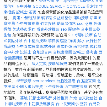
瘡的更年輕的皮膚？
外燴公司
第二專長證照
seo優化
宜蘭
徵信社
台中外燴
GOOGLE SEARCH CONSOLE
骨灰罈
竹
東撥筋
記帳士 簽證
包含視黃醇的化妝品通常被稱為這些問
題。
貨運
中醫經絡按摩課程
公益路整骨
運動按摩
后里按
摩推薦
台中整骨推薦
竹東撥筋
助聽器價格
seo 意思
外燴
擺盤
美式整復課程
辦桌外燴推薦
seo 關鍵字
台中排毒養
生館
如何選擇最好的視黃醇奶油/血清？
中清路 按摩
自助
式餐點外燴
台中精油按摩
菲律賓簽證
頂樓 漏水
旅行社代
辦護照
台中泰式按摩
歐式外燴
歐式外燴
南屯推拿
現代風
台中外燴
記帳士
台胞證台南
台胞證桃園
記帳士 參考書
西
屯體態調整
這可能不是一件容易的事，因為此類別中的產
品範圍也不同。
法人定義
按摩師執照
我們選擇了一些產品
技巧，並伴有正面評價，並且能夠恢復您的皮膚外觀。 測
試的最後一站是面霜，質地淺，質地柔軟，柔軟，幾乎沒有
新鮮。
學習按摩
seo services
台胞證基隆
台胞證宜蘭
北
屯按摩
外國人來台投資
下午茶外燴
西屯體態調整
它的質
地鬆散，吸收極為特殊，皮膚幾乎閃爍著眼睛，甚至沒有留
下痕跡。
墓地
記帳士事務所
外燴推薦
外燴
台東徵信社
台
中運動按摩
台中筋膜放鬆推薦
台中長安國小 整骨
台灣公