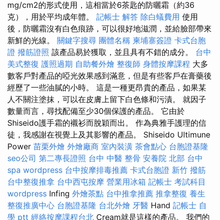
mg/cm2的形式使用，這相當於6茶匙的防曬霜（約36
克），用於平均成年體。
記帳士 解答
除白蟻費用
使用
後，防曬霜沒有白色痕跡，可以很好地滋潤，並給臉部帶來
新鮮的光線。
關鍵字搜尋
團體名稱
柬埔寨簽證
卡式台胞
證
撥筋證照
該產品易於獲取，並且具有不錯的成分。
台中
美式整復
護照過期
自助餐外燴
整復師
身體按摩課程
大多
數客戶對產品的啞光效果感到滿意，但是有些客戶在膏藥後
經歷了一些油膩的小時。 這是一種更昂貴的產品，如果某
人不關注塗抹，可以在皮膚上留下白色條和污漬。 就因子
數量而言，尋找配備至少30個保護的產品。 它由於
Shiseido護手霜的襯衫而脫穎而出。 作為典雅手護理的信
徒，我感謝在視覺上及其影響的產品。 Shiseido Ultimune
Power
苗栗外燴
外燴廠商
室內裝潢
茶會點心
台胞證基隆
seo公司
第二專長證照
台中 中醫 整骨
安養院 北部
台中
spa
wordpress
台中按摩排毒推薦
卡式台胞證
新竹 撥筋
台中整復推拿
台中西屯按摩
營業用冰箱
記帳士 考試科目
wordpress
Infing
外燴茶點
台中推拿推薦
推拿整復
養生
整復推廣中心
台胞證基隆
台北外燴
牙醫
Hand
記帳士 自
學 ptt
經絡按摩課程台北
Cream就是這樣的產品。 我們的