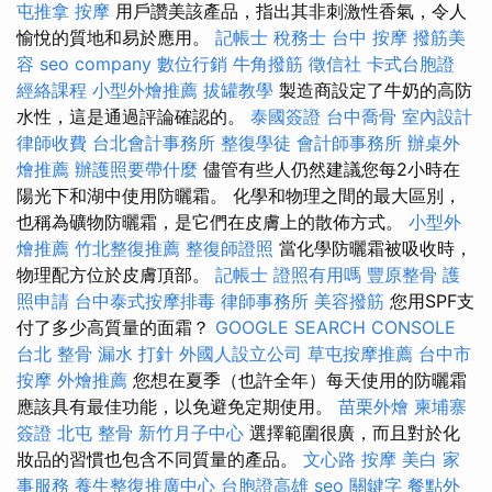
屯推拿
按摩
用戶讚美該產品，指出其非刺激性香氣，令人
愉悅的質地和易於應用。
記帳士 稅務士
台中 按摩
撥筋美
容
seo company
數位行銷
牛角撥筋
徵信社
卡式台胞證
經絡課程
小型外燴推薦
拔罐教學
製造商設定了牛奶的高防
水性，這是通過評論確認的。
泰國簽證
台中喬骨
室內設計
律師收費
台北會計事務所
整復學徒
會計師事務所
辦桌外
燴推薦
辦護照要帶什麼
儘管有些人仍然建議您每2小時在
陽光下和湖中使用防曬霜。 化學和物理之間的最大區別，
也稱為礦物防曬霜，是它們在皮膚上的散佈方式。
小型外
燴推薦
竹北整復推薦
整復師證照
當化學防曬霜被吸收時，
物理配方位於皮膚頂部。
記帳士 證照有用嗎
豐原整骨
護
照申請
台中泰式按摩排毒
律師事務所
美容撥筋
您用SPF支
付了多少高質量的面霜？
GOOGLE SEARCH CONSOLE
台北 整骨
漏水 打針
外國人設立公司
草屯按摩推薦
台中市
按摩
外燴推薦
您想在夏季（也許全年）每天使用的防曬霜
應該具有最佳功能，以免避免定期使用。
苗栗外燴
柬埔寨
簽證
北屯 整骨
新竹月子中心
選擇範圍很廣，而且對於化
妝品的習慣也包含不同質量的產品。
文心路 按摩
美白
家
事服務
養生整復推廣中心
台胞證高雄
seo 關鍵字
餐點外