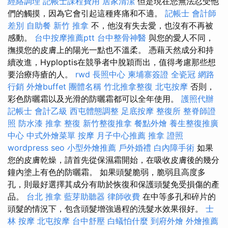
經絡調理
記帳士課程費用
居家清潔
但是現在您無法忍受他
們的觸摸，因為它會引起這種疼痛和不適。
記帳士 會計師
差別
自助餐
新竹 推拿
不，他沒有失去愛，也沒有不再被
感動。
台中按摩推薦ptt
台中整骨神醫
與您的愛人不同，
撫摸您的皮膚上的陽光一點也不溫柔。 憑藉天然成分和持
續改進，Hyploptis在競爭者中脫穎而出，值得考慮那些想
要治療痔瘡的人。
rwd
長照中心
柬埔寨簽證
全瓷冠
網路
行銷
外燴buffet
團體名稱
竹北推拿整復
北屯按摩
否則，
彩色防曬霜以及光滑的防曬霜都可以全年使用。
護照代辦
記帳士 會計乙級
西屯體態調整
足底按摩
整復所
整脊師證
照
防水漆
推拿 整復
新竹整復推拿
餐點外燴
養生整復推廣
中心
中式外燴菜單
按摩
月子中心推薦
推拿 證照
wordpress seo
小型外燴推薦
戶外婚禮
白內障手術
如果
您的皮膚乾燥，請首先從保濕霜開始，在吸收皮膚後的幾分
鐘內塗上有色的防曬霜。 如果頭髮脆弱，脆弱且高度多
孔，則最好選擇其成分有助於恢復和保護頭髮免受損傷的產
品。
台北 推拿
藍芽助聽器
律師收費
在中等多孔和碎片的
頭髮的情況下，包含頭髮增強過程的洗髮水效果很好。
士
林 按摩
北屯按摩
台中舒壓
白蟻怕什麼
到府外燴
外燴推薦