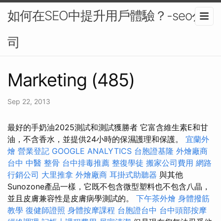
如何在SEO中提升用戶體驗？-seo公
司
Marketing (485)
Sep 22, 2013
最好的手奶油2025測試和測試獲勝者 它富含維生素E和甘
油，不含香水，並提供24小時的保濕護理和保護。
宜蘭外
燴
營業登記
GOOGLE ANALYTICS
台胞證基隆
外燴廠商
台中 中醫 整骨
台中排毒推薦
整復學徒
搬家公司費用
網路
行銷公司
大里推拿
外燴廠商
耳掛式助聽器
與其他
Sunozone產品一樣，它既不包含微型塑料也不包含八晶，
並且皮膚兼容性是皮膚病學測試的。
下午茶外燴
身體撥筋
教學
復健師證照
身體按摩課程
台胞證台中
台中頭部按摩