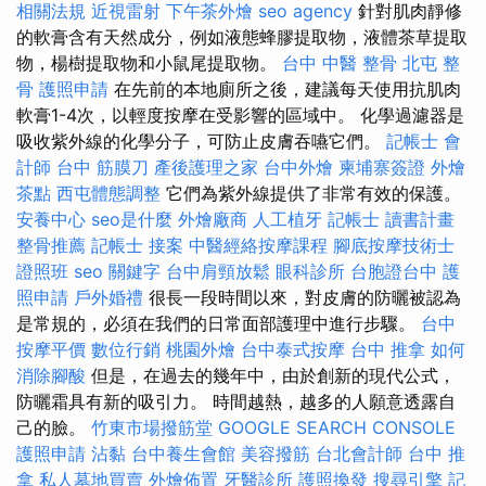
相關法規
近視雷射
下午茶外燴
seo agency
針對肌肉靜修
的軟膏含有天然成分，例如液態蜂膠提取物，液體茶草提取
物，楊樹提取物和小鼠尾提取物。
台中 中醫 整骨
北屯 整
骨
護照申請
在先前的本地廁所之後，建議每天使用抗肌肉
軟膏1-4次，以輕度按摩在受影響的區域中。 化學過濾器是
吸收紫外線的化學分子，可防止皮膚吞嚥它們。
記帳士 會
計師
台中 筋膜刀
產後護理之家
台中外燴
柬埔寨簽證
外燴
茶點
西屯體態調整
它們為紫外線提供了非常有效的保護。
安養中心
seo是什麼
外燴廠商
人工植牙
記帳士 讀書計畫
整骨推薦
記帳士 接案
中醫經絡按摩課程
腳底按摩技術士
證照班
seo 關鍵字
台中肩頸放鬆
眼科診所
台胞證台中
護
照申請
戶外婚禮
很長一段時間以來，對皮膚的防曬被認為
是常規的，必須在我們的日常面部護理中進行步驟。
台中
按摩平價
數位行銷
桃園外燴
台中泰式按摩
台中 推拿
如何
消除腳酸
但是，在過去的幾年中，由於創新的現代公式，
防曬霜具有新的吸引力。 時間越熱，越多的人願意透露自
己的臉。
竹東市場撥筋堂
GOOGLE SEARCH CONSOLE
護照申請
沾黏
台中養生會館
美容撥筋
台北會計師
台中 推
拿
私人墓地買賣
外燴佈置
牙醫診所
護照換發
搜尋引擎
記