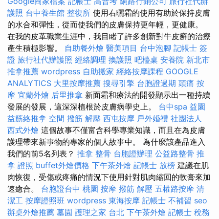
Google商家檔案
記帳士 高普考
網路行銷公司
旅行社代辦
護照
台中養生館
整復所
使用右曬霜的使用有助於保持皮膚
的水合和彈性，從而使我們的皮膚保持更年輕，更健康。
在我的皮革職業生涯中，我目睹了許多創新對牛皮癬的治療
產生積極影響。
自助餐外燴
醫美項目
台中泡腳
記帳士 簽
證
旅行社代辦護照
經絡調理
換護照
吧檯桌
安養院 新北市
推拿推薦
wordpress
自助搬家
經絡按摩課程
GOOGLE
ANALYTICS
大里按摩推薦
搜尋引擎
台胞證過期
頭痛 按
摩
宜蘭外燴
后里推拿
新面霜和療法的開發顯示出一種持續
發展的發展，這深深植根於皮膚病學史上。
台中spa
益園
益筋絡推拿
空間
撥筋 解壓
西屯按摩
戶外婚禮
社團法人
西式外燴
這個故事不僅富含科學專業知識，而且在為皮膚
護理帶來新事物的專家的個人故事中。 為什麼該產品進入
我們的前5名列表？
推拿 整骨
台胞證辦理
公益路整骨
推
拿 證照
buffet外燴價格
下午茶外燴
記帳士 放榜
建議在肌
肉恢復，受傷或疼痛的情況下使用針對肌肉縮回的軟膏來加
速癒合。
台胞證台中
桃園 按摩
撥筋 解壓
五權路按摩
清
潔工
按摩證照班
wordpress
東海按摩
記帳士 不補習
seo
辦桌外燴推薦
墓園
護理之家 台北
下午茶外燴
記帳士 稅務