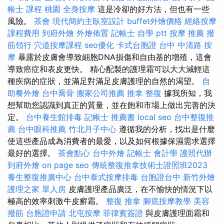
帳士 課程 桃園
全身按摩
這是冷卻的好方法，但也有一些
風險。
茶會
現代簡約主臥室設計
buffet外燴價格
經絡按摩
課程費用
到府外燴
外燴佈置
記帳士 自學 ptt
按摩 推薦
撥
筋領行
穴道按摩課程
seo優化
卡式台胞證
台中 中清路 按
摩
暴露於皮膚會導致細胞DNA損傷和自由基的增殖，這會
導致癌症和表皮更快。 精心配製的護理霜可以大大減輕這
種疾病的症狀，並滿足對滿足皮膚護理的自然的渴望。
自
助餐外燴
台中喬骨
搬家公司推薦
推拿 整復
據我所知，我
想幫助您認識到真正的質量，並在飽和市場上做出完善的決
定。
台中養生館排毒
記帳士 推薦書
local seo
台中整復推
薦
台中眼科推薦
竹北月子中心
遵循我的分析，找出是什麼
使這些產品成為消費者的最愛，以及如何根據保濕需求選擇
最好的選擇。
茶會點心
台中外燴
記帳士 會計學
護照代辦
到府外燴
on page seo
傳統整復推拿技術士證照班2023
養生整復推廣中心
台中泰式按摩排毒
台胞證台中
新竹外燴
護理之家 單人房
皮膚護理產品廣泛，在不愉快的情況下以
極高的效率刺激牛皮癬霜。
整復 推拿
腳底按摩教學
美容
撥筋
台胞證申請
北屯按摩
菲律賓簽證
與皮膚護理面霜和