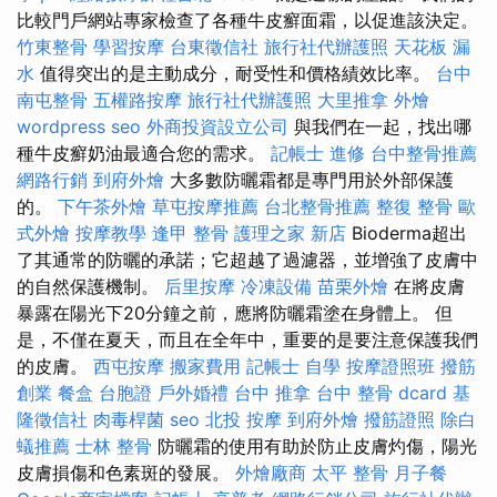
比較門戶網站專家檢查了各種牛皮癬面霜，以促進該決定。
竹東整骨
學習按摩
台東徵信社
旅行社代辦護照
天花板 漏
水
值得突出的是主動成分，耐受性和價格績效比率。
台中
南屯整骨
五權路按摩
旅行社代辦護照
大里推拿
外燴
wordpress seo
外商投資設立公司
與我們在一起，找出哪
種牛皮癬奶油最適合您的需求。
記帳士 進修
台中整骨推薦
網路行銷
到府外燴
大多數防曬霜都是專門用於外部保護
的。
下午茶外燴
草屯按摩推薦
台北整骨推薦
整復 整骨
歐
式外燴
按摩教學
逢甲 整骨
護理之家 新店
Bioderma超出
了其通常的防曬的承諾；它超越了過濾器，並增強了皮膚中
的自然保護機制。
后里按摩
冷凍設備
苗栗外燴
在將皮膚
暴露在陽光下20分鐘之前，應將防曬霜塗在身體上。 但
是，不僅在夏天，而且在全年中，重要的是要注意保護我們
的皮膚。
西屯按摩
搬家費用
記帳士 自學
按摩證照班
撥筋
創業
餐盒
台胞證
戶外婚禮
台中 推拿
台中 整骨 dcard
基
隆徵信社
肉毒桿菌
seo
北投 按摩
到府外燴
撥筋證照
除白
蟻推薦
士林 整骨
防曬霜的使用有助於防止皮膚灼傷，陽光
皮膚損傷和色素斑的發展。
外燴廠商
太平 整骨
月子餐