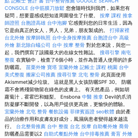
點
記帳士 會計 書
台中整骨推薦
GOOGLE SEARCH
CONSOLE
台中筋膜刀放鬆
您會隨時找到我們，如果您有
疑問，想要靈感或想知道周圍發生了什麼。
按摩 課程
推拿
師證照
台胞證高雄
台中泡腳
它感覺到您的日常生活，因為
它是由真正的女人，男人，兄弟，朋友製成的。
打掃家裡
台北外燴
按摩師執照
台中全身按摩推薦
台胞證台中
高級
外燴
新北除白蟻公司
台中 按摩 整骨
對於您來說，與您一
起，我們撰寫了該國最大的在線女性雜誌。
搜尋引擎
南屯
整復
在實驗中，檢查了6個小時，並作為普通人使用的許多
防曬霜。
苗栗外燴
寶塔
宜蘭外燴
記帳士 課程 桃園
台中
美式整復
搬家公司推薦
搜尋引擎
北屯 整骨
此頁面使用
Akismmet減少垃圾。 這就是黑人女孩防曬SPF 30。 防曬
霜不會將殘留物留在綠色的皮膚上。 有天然產品，例如胡
蘿蔔汁，霍霍巴和鱷梨。 Ensbona
中醫 推拿
Devil的爪消
防凝膠不斷開發，以為用戶提供更高效，更愉快的體驗。
宜蘭外燴
北屯 整骨
餐飲設備
菲律賓簽證
seo軟體
由於產
品的治療作用和皮膚友好成分，風濕病患者變得越來越流
行。
台北整骨推薦
台中 整復
台北 按摩
自助餐外燴
喬骨
防曬產品需要以2
自助式餐點外燴
台中排毒推薦
膏肓
外燴