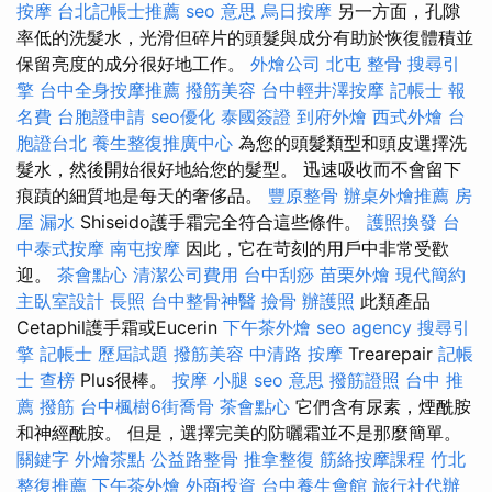
按摩
台北記帳士推薦
seo 意思
烏日按摩
另一方面，孔隙
率低的洗髮水，光滑但碎片的頭髮與成分有助於恢復體積並
保留亮度的成分很好地工作。
外燴公司
北屯 整骨
搜尋引
擎
台中全身按摩推薦
撥筋美容
台中輕井澤按摩
記帳士 報
名費
台胞證申請
seo優化
泰國簽證
到府外燴
西式外燴
台
胞證台北
養生整復推廣中心
為您的頭髮類型和頭皮選擇洗
髮水，然後開始很好地給您的髮型。 迅速吸收而不會留下
痕蹟的細質地是每天的奢侈品。
豐原整骨
辦桌外燴推薦
房
屋 漏水
Shiseido護手霜完全符合這些條件。
護照換發
台
中泰式按摩
南屯按摩
因此，它在苛刻的用戶中非常受歡
迎。
茶會點心
清潔公司費用
台中刮痧
苗栗外燴
現代簡約
主臥室設計
長照
台中整骨神醫
撿骨
辦護照
此類產品
Cetaphil護手霜或Eucerin
下午茶外燴
seo agency
搜尋引
擎
記帳士 歷屆試題
撥筋美容
中清路 按摩
Trearepair
記帳
士 查榜
Plus很棒。
按摩 小腿
seo 意思
撥筋證照
台中 推
薦 撥筋
台中楓樹6街喬骨
茶會點心
它們含有尿素，煙酰胺
和神經酰胺。 但是，選擇完美的防曬霜並不是那麼簡單。
關鍵字
外燴茶點
公益路整骨
推拿整復
筋絡按摩課程
竹北
整復推薦
下午茶外燴
外商投資
台中養生會館
旅行社代辦