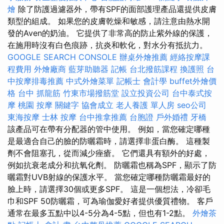
燴
除了防護過濾器外，帶有SPF的面部護理產品還提供皮膚
類型的組成。 如果您的皮膚乾燥和敏感，請注意由熱水開
發的Aven的奶油。 它提供了非常高的防止紫外線的保護，
在施用時沒有白色痕跡，抗炎和軟化，對水分有抵抗力。
GOOGLE SEARCH CONSOLE
辦桌外燴推薦
經絡按摩課
程費用
外燴廠商
藍芽助聽器
記帳
台北撥筋課程
換護照
台
中按摩排毒推薦
中式外燴菜單
記帳士 會計學
buffet外燴價
格
台中 抓龍筋
竹東市場撥筋堂
設立投資公司
台中泰式按
摩
桃園 按摩
關鍵字
協會成立
老人養護 單人房
seo公司
東海按摩
士林 按摩
台中推拿推薦
台胞證
戶外婚禮
牙橋
該產品可在帶有分配器的管中使用。 例如，當您確定哪種
是最適合自己的臉的防曬霜時，請選擇非蛋白酶。 這種製
劑不會阻塞孔，從而減少痤瘡。 它們還具有額外的好處，
例如抗衰老成分和抗氧化劑。 防曬霜也稱為SPF，顯示了防
曬霜對UVB射線的保護水平。 當您確定哪種防曬霜最好的
臉上時，請選擇30個或更多SPF。 這是一個想法，冷卻毛
巾和SPF 50防曬霜，可為瑜伽愛好者提供優質禮物。 客戶
通常在最多五點中以4-5分為4-5點，但也有1-2點。
外燴茶