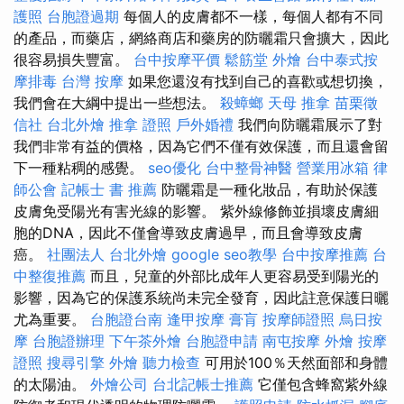
護照
台胞證過期
每個人的皮膚都不一樣，每個人都有不同
的產品，而藥店，網絡商店和藥房的防曬霜只會擴大，因此
很容易損失豐富。
台中按摩平價
鬆筋堂
外燴
台中泰式按
摩排毒
台灣 按摩
如果您還沒有找到自己的喜歡或想切換，
我們會在大綱中提出一些想法。
殺蟑螂
天母 推拿
苗栗徵
信社
台北外燴
推拿 證照
戶外婚禮
我們向防曬霜展示了對
我們非常有益的價格，因為它們不僅有效保護，而且還會留
下一種粘稠的感覺。
seo優化
台中整骨神醫
營業用冰箱
律
師公會
記帳士 書 推薦
防曬霜是一種化妝品，有助於保護
皮膚免受陽光有害光線的影響。 紫外線修飾並損壞皮膚細
胞的DNA，因此不僅會導致皮膚過早，而且會導致皮膚
癌。
社團法人
台北外燴
google seo教學
台中按摩推薦
台
中整復推薦
而且，兒童的外部比成年人更容易受到陽光的
影響，因為它的保護系統尚未完全發育，因此註意保護日曬
尤為重要。
台胞證台南
逢甲按摩
膏肓
按摩師證照
烏日按
摩
台胞證辦理
下午茶外燴
台胞證申請
南屯按摩
外燴
按摩
證照
搜尋引擎
外燴
聽力檢查
可用於100％天然面部和身體
的太陽油。
外燴公司
台北記帳士推薦
它僅包含蜂窩紫外線