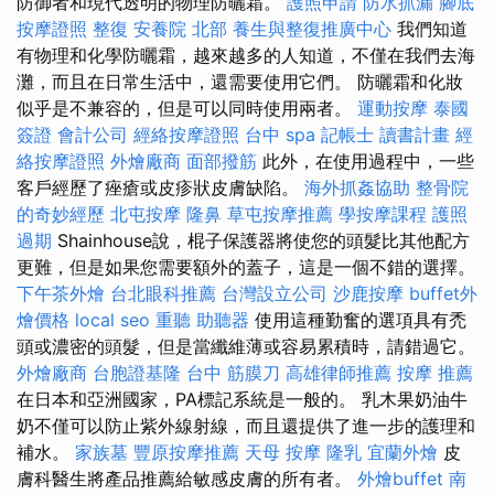
防御者和現代透明的物理防曬霜。
護照申請
防水抓漏
腳底
按摩證照
整復
安養院 北部
養生與整復推廣中心
我們知道
有物理和化學防曬霜，越來越多的人知道，不僅在我們去海
灘，而且在日常生活中，還需要使用它們。 防曬霜和化妝
似乎是不兼容的，但是可以同時使用兩者。
運動按摩
泰國
簽證
會計公司
經絡按摩證照
台中 spa
記帳士 讀書計畫
經
絡按摩證照
外燴廠商
面部撥筋
此外，在使用過程中，一些
客戶經歷了痤瘡或皮疹狀皮膚缺陷。
海外抓姦協助
整骨院
的奇妙經歷
北屯按摩
隆鼻
草屯按摩推薦
學按摩課程
護照
過期
Shainhouse說，棍子保護器將使您的頭髮比其他配方
更難，但是如果您需要額外的蓋子，這是一個不錯的選擇。
下午茶外燴
台北眼科推薦
台灣設立公司
沙鹿按摩
buffet外
燴價格
local seo
重聽 助聽器
使用這種勤奮的選項具有禿
頭或濃密的頭髮，但是當纖維薄或容易累積時，請錯過它。
外燴廠商
台胞證基隆
台中 筋膜刀
高雄律師推薦
按摩 推薦
在日本和亞洲國家，PA標記系統是一般的。 乳木果奶油牛
奶不僅可以防止紫外線射線，而且還提供了進一步的護理和
補水。
家族墓
豐原按摩推薦
天母 按摩
隆乳
宜蘭外燴
皮
膚科醫生將產品推薦給敏感皮膚的所有者。
外燴buffet
南